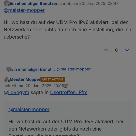
Ein ehemaliger Benutzer
schrieb am
20. Jan. 2025, 08:47
?
Vielleicht können wir ja eines der gestrigen
zuletzt editiert von
Offline
@
meister-mopper
Themen hier weiterführen (ist ja jetzt unser
Thread
)
Pihole und IPv6
Hi, wo hast du auf der UDM Pro IPv6 aktiviert, bei den
Ich habe IPv6 in meiner udmpro aktiviert,
Netzwerken oder gibts da noch eine Einstellung, die ich
cloudflared und unbound auf dem pihole
server installiert und bei pihole diese
uebersehe?
Dabei gibt es keine "IPv6-Umwege", und
Einstellung vorgenommen:
Pihole filtert auch IPv6-Anfragen konsequent
raus.
0
@
meister-mopper
Ein ehemaliger Benutzer
?
Meister Mopper
MOST ACTIVE
Hi, wo hast du auf der UDM Pro IPv6
Online
schrieb am
20. Jan. 2025, 10:06
aktiviert, bei den Netzwerken oder
zuletzt editiert von Meister Mopper
@
ilovegym
sagte in
Usertreffen: Ffm
:
gibts da noch eine Einstellung, die ich
uebersehe?
@
meister-mopper
Hi, wo hast du auf der UDM Pro IPv6 aktiviert, bei
den Netzwerken oder gibts da noch eine