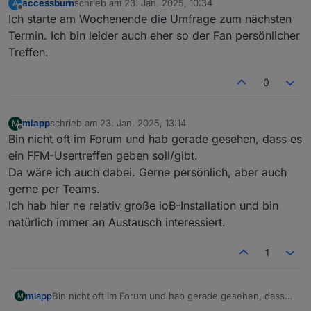
accessburn
schrieb am
23. Jan. 2025, 10:34
A
zuletzt editiert von
Offline
Ich starte am Wochenende die Umfrage zum nächsten
Termin. Ich bin leider auch eher so der Fan persönlicher
Treffen.
0
mlapp
schrieb am
23. Jan. 2025, 13:14
M
zuletzt editiert von
Offline
Bin nicht oft im Forum und hab gerade gesehen, dass es
ein FFM-Usertreffen geben soll/gibt.
Da wäre ich auch dabei. Gerne persönlich, aber auch
gerne per Teams.
Ich hab hier ne relativ große ioB-Installation und bin
natürlich immer an Austausch interessiert.
1
mlapp
Bin nicht oft im Forum und hab gerade gesehen, dass
M
es ein FFM-Usertreffen geben soll/gibt.