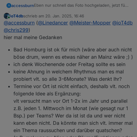
Eben nur schnell das Foto hochgeladen, jetzt füge
accessburn
A
ich mal ein paar Zeilen hinzu :-)
ioT4db
schrieb am
20. Jan. 2025, 16:46
Der erste Stammtisch in Ffm war, aus meiner Sicht,
zuletzt editiert von
Online
@
accessburn
(
@
Linedancer
@
Meister-Mopper
@
ioT4db
ein voller Erfolg. Wir haben, denke ich, alle etwas
gelernt und uns spontan alle gut verstanden. Wir
Ich würde gerne erneut so ein Treffen
@
chris299
)
haben viel erzählt, präsentiert und Erfahrungen
organisieren und hoffe auf reges erscheinen.
hier mal meine Gedanken
ausgetauscht. Ich danke allen anwesenden und
Wie sollen wir weiter vorgehen? Wochenende?
spezielle Grüße ins Schloss Neuschwanstein ;-)
Bad Homburg? Datumsumfrage?
Bad Homburg ist ok für mich (wäre aber auch nicht
*insider
böse drum, wenn es etwas näher an Mainz wäre ;) )
ich denk Wochenende oder Freitag sollte es sein
keine Ahnung in welchem Rhythmus man es mal
probiert vlt. so alle 3-6Monate? Was denkt Ihr?
Termine vor Ort ist nicht einfach, deshalb vlt. noch
folgende Idee als Ergänzung:
vlt versucht man vor Ort 1-2x im Jahr und parallel
z.B. jeden 1. Mittwoch im Monat (wie gesagt nur 1
Bsp.) per Teams? Wer da ist ist da und wer nicht
kann eben nicht. Da könnte man sich vlt. immer mal
ein Thema raussuchen und darüber quatschen?