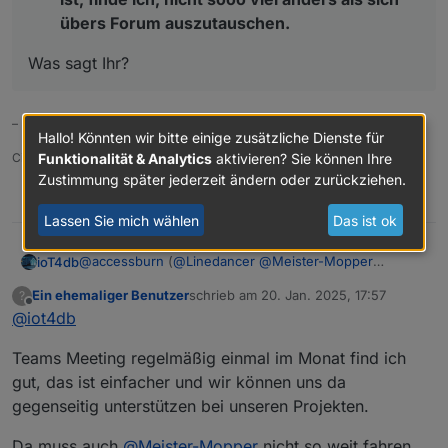
übers Forum auszutauschen.
Was sagt Ihr?
–
Hallo! Könnten wir bitte einige zusätzliche Dienste für
Funktionalität & Analytics
aktivieren? Sie können Ihre
Ciao, Gerhard
Zustimmung später jederzeit ändern oder zurückziehen.
0
Lassen Sie mich wählen
Das ist ok
@
accessburn
(
@
Linedancer
@
Meister-Mopper
ioT4db
@
ioT4db
@
chris299
)
Ein ehemaliger Benutzer
schrieb am
20. Jan. 2025, 17:57
?
hier mal meine Gedanken
Bad Homburg ist ok für mich (wäre aber auch
zuletzt editiert von
Offline
@
iot4db
Was sagt Ihr?
nicht böse drum, wenn es etwas näher an Mainz
wäre ;) )
Teams Meeting regelmäßig einmal im Monat find ich
ich denk Wochenende oder Freitag sollte es sein
keine Ahnung in welchem Rhythmus man es mal
gut, das ist einfacher und wir können uns da
probiert vlt. so alle 3-6Monate? Was denkt Ihr?
gegenseitig unterstützen bei unseren Projekten.
Termine vor Ort ist nicht einfach, deshalb vlt. noch
folgende Idee als Ergänzung:
Da muss auch
@
Meister-Mopper
nicht so weit fahren,