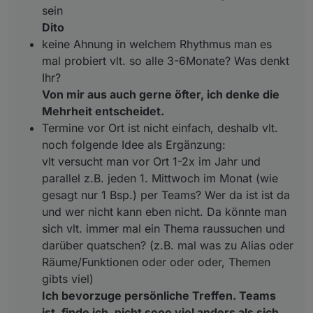
sein
viel)
Dito
keine Ahnung in welchem Rhythmus man es
mal probiert vlt. so alle 3-6Monate? Was denkt
Ihr?
Von mir aus auch gerne öfter, ich denke die
Mehrheit entscheidet.
Termine vor Ort ist nicht einfach, deshalb vlt.
noch folgende Idee als Ergänzung:
vlt versucht man vor Ort 1-2x im Jahr und
parallel z.B. jeden 1. Mittwoch im Monat (wie
gesagt nur 1 Bsp.) per Teams? Wer da ist ist da
und wer nicht kann eben nicht. Da könnte man
sich vlt. immer mal ein Thema raussuchen und
darüber quatschen? (z.B. mal was zu Alias oder
Räume/Funktionen oder oder oder, Themen
gibts viel)
Ich bevorzuge persönliche Treffen. Teams
ist, finde ich, nicht sooo viel anders als sich