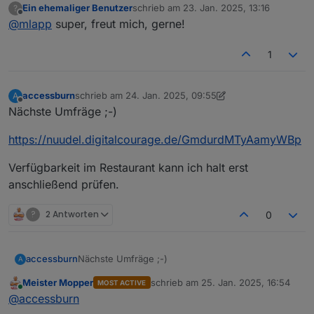
Ein ehemaliger Benutzer
schrieb am
23. Jan. 2025, 13:16
?
Da wäre ich auch dabei. Gerne persönlich, aber auch
zuletzt editiert von
Offline
@
mlapp
super, freut mich, gerne!
gerne per Teams.
Ich hab hier ne relativ große ioB-Installation und bin
natürlich immer an Austausch interessiert.
1
accessburn
schrieb am
24. Jan. 2025, 09:55
A
zuletzt editiert von accessburn
Offline
Nächste Umfräge ;-)
https://nuudel.digitalcourage.de/GmdurdMTyAamyWBp
Verfügbarkeit im Restaurant kann ich halt erst
anschließend prüfen.
?
2 Antworten
0
Nächste Umfräge ;-)
accessburn
A
Meister Mopper
schrieb am
25. Jan. 2025, 16:54
MOST ACTIVE
https://nuudel.digitalcourage.de/GmdurdMTyAamy
zuletzt editiert von
Online
@
accessburn
WBp
Verfügbarkeit im Restaurant kann ich halt erst