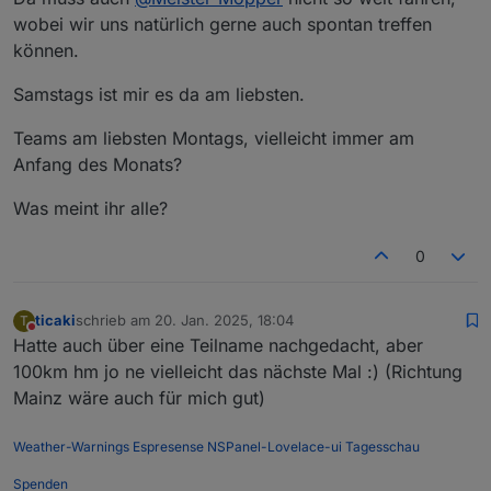
vlt versucht man vor Ort 1-2x im Jahr und parallel
wobei wir uns natürlich gerne auch spontan treffen
z.B. jeden 1. Mittwoch im Monat (wie gesagt nur 1
Bsp.) per Teams? Wer da ist ist da und wer nicht
können.
kann eben nicht. Da könnte man sich vlt. immer
mal ein Thema raussuchen und darüber
Samstags ist mir es da am liebsten.
quatschen? (z.B. mal was zu Alias oder
Räume/Funktionen oder oder oder, Themen gibts
Teams am liebsten Montags, vielleicht immer am
viel)
Anfang des Monats?
Was meint ihr alle?
0
ticaki
schrieb am
20. Jan. 2025, 18:04
T
zuletzt editiert von
Nicht stören
Hatte auch über eine Teilname nachgedacht, aber
100km hm jo ne vielleicht das nächste Mal :) (Richtung
Mainz wäre auch für mich gut)
Weather-Warnings
Espresense
NSPanel-Lovelace-ui
Tagesschau
Spenden