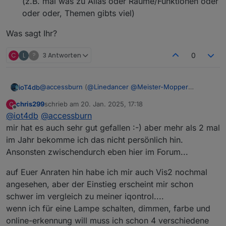
(z.B. mal was zu Alias oder Räume/Funktionen oder
oder oder, Themen gibts viel)
Was sagt Ihr?
C
L
?
3 Antworten
0
@
accessburn
(
@
Linedancer
@
Meister-Mopper
ioT4db
@
ioT4db
@
chris299
)
chris299
schrieb am
20. Jan. 2025, 17:18
C
hier mal meine Gedanken
Bad Homburg ist ok für mich (wäre aber auch
zuletzt editiert von
Offline
@
iot4db
@
accessburn
Was sagt Ihr?
nicht böse drum, wenn es etwas näher an Mainz
wäre ;) )
mir hat es auch sehr gut gefallen :-) aber mehr als 2 mal
ich denk Wochenende oder Freitag sollte es sein
im Jahr bekomme ich das nicht persönlich hin.
keine Ahnung in welchem Rhythmus man es mal
Ansonsten zwischendurch eben hier im Forum...
probiert vlt. so alle 3-6Monate? Was denkt Ihr?
Termine vor Ort ist nicht einfach, deshalb vlt. noch
auf Euer Anraten hin habe ich mir auch Vis2 nochmal
folgende Idee als Ergänzung:
angesehen, aber der Einstieg erscheint mir schon
vlt versucht man vor Ort 1-2x im Jahr und parallel
z.B. jeden 1. Mittwoch im Monat (wie gesagt nur 1
schwer im vergleich zu meiner iqontrol....
Bsp.) per Teams? Wer da ist ist da und wer nicht
wenn ich für eine Lampe schalten, dimmen, farbe und
kann eben nicht. Da könnte man sich vlt. immer
online-erkennung will muss ich schon 4 verschiedene
mal ein Thema raussuchen und darüber