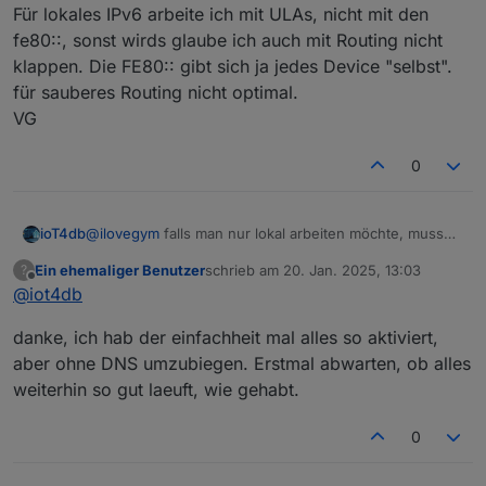
Für lokales IPv6 arbeite ich mit ULAs, nicht mit den
fe80::, sonst wirds glaube ich auch mit Routing nicht
klappen. Die FE80:: gibt sich ja jedes Device "selbst".
für sauberes Routing nicht optimal.
VG
Die WAN-Schnittstelle bekommt die IPv6 per
0
DHCP zugewiesen:
ioT4db
@
ilovegym
falls man nur lokal arbeiten möchte, muss
der WAN-Adapter ja eigentlich keine IPv6 bekommen,
Ein ehemaliger Benutzer
schrieb am
20. Jan. 2025, 13:03
?
oder setzt das die UDM voraus?
zuletzt editiert von
Offline
@
iot4db
Für lokales IPv6 arbeite ich mit ULAs, nicht mit den
fe80::, sonst wirds glaube ich auch mit Routing nicht
danke, ich hab der einfachheit mal alles so aktiviert,
klappen. Die FE80:: gibt sich ja jedes Device "selbst".
für sauberes Routing nicht optimal.
aber ohne DNS umzubiegen. Erstmal abwarten, ob alles
VG
weiterhin so gut laeuft, wie gehabt.
0