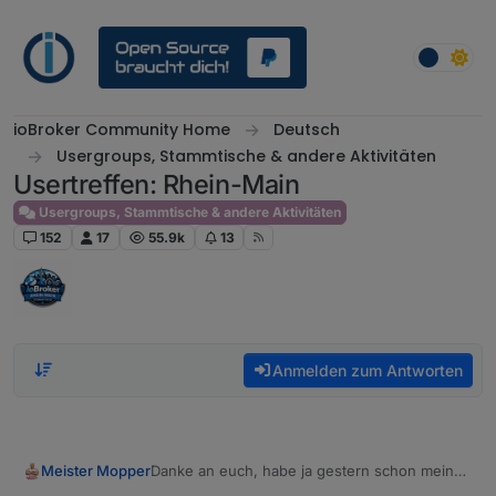
Weiter zum Inhalt
ioBroker Community Home
Deutsch
Usergroups, Stammtische & andere Aktivitäten
Usertreffen: Rhein-Main
Usergroups, Stammtische & andere Aktivitäten
152
17
55.9k
13
Anmelden zum Antworten
Danke an euch, habe ja gestern schon meine
Meister Mopper
Freude artikuliert