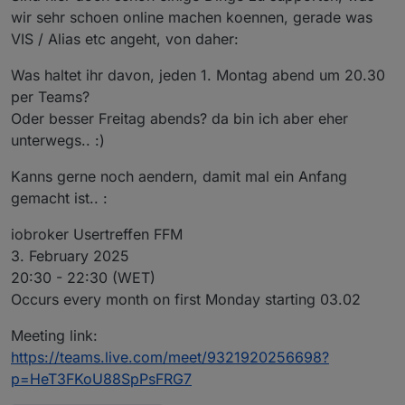
wir sehr schoen online machen koennen, gerade was
VIS / Alias etc angeht, von daher:
Was haltet ihr davon, jeden 1. Montag abend um 20.30
per Teams?
Oder besser Freitag abends? da bin ich aber eher
unterwegs.. :)
Kanns gerne noch aendern, damit mal ein Anfang
gemacht ist.. :
Meetings:
iobroker Usertreffen FFM
3. February 2025
Online:
jeden 1. Montag im Monat ab 20:30 -
20:30 - 22:30 (WET)
https://discord.gg/yC65zjr5uq
Occurs every month on first Monday starting 03.02
[
Vor Ort-Treffen:
**!! Attention please !! Link zur Umfrage für das
Meeting link:
nächste Usertreffen
https://teams.live.com/meet/9321920256698?
https://nuudel.digitalcourage.de/3OzTQc24ys64bhlf
p=HeT3FKoU88SpPsFRG7
bitte gerne Datum ergänzen und auch Vorschläge für
Wer Bock hat kann auch gerne zwischendurch in den
den Ort sind gerne Willkommen !! **