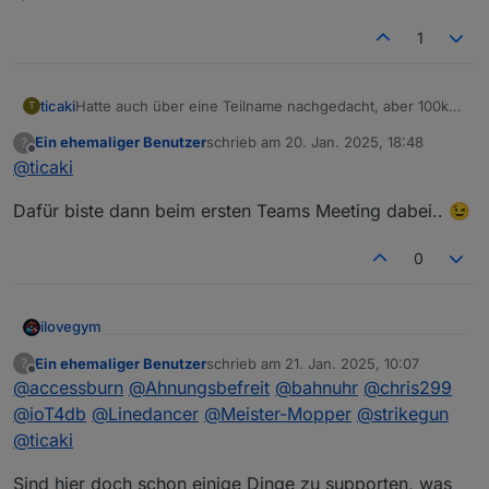
1
ticaki
Hatte auch über eine Teilname nachgedacht, aber 100km
T
hm jo ne vielleicht das nächste Mal :) (Richtung Mainz
Ein ehemaliger Benutzer
schrieb am
20. Jan. 2025, 18:48
?
wäre auch für mich gut)
zuletzt editiert von
Offline
@
ticaki
Dafür biste dann beim ersten Teams Meeting dabei.. 😉
0
ilovegym
Willkommen beim Stammtisch im Raum Rhein-Main-
Ein ehemaliger Benutzer
schrieb am
21. Jan. 2025, 10:07
?
zuletzt editiert von
Offline
Hessen
@
accessburn
@
Ahnungsbefreit
@
bahnuhr
@
chris299
@
ioT4db
@
Linedancer
@
Meister-Mopper
@
strikegun
@
ticaki
Sind hier doch schon einige Dinge zu supporten, was