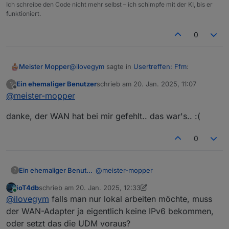
Ich schreibe den Code nicht mehr selbst – ich schimpfe mit der KI, bis er
funktioniert.
0
@
ilovegym
sagte in
Usertreffen: Ffm
:
Meister Mopper
Ein ehemaliger Benutzer
schrieb am
20. Jan. 2025, 11:07
?
zuletzt editiert von
Offline
@
meister-mopper
@
meister-mopper
Bei den Netzwerken:
Hi, wo hast du auf der UDM Pro IPv6
danke, der WAN hat bei mir gefehlt.. das war's.. :(
aktiviert, bei den Netzwerken oder gibts
da noch eine Einstellung, die ich
0
uebersehe?
@
meister-mopper
Ein ehemaliger Benutzer
?
ioT4db
schrieb am
20. Jan. 2025, 12:33
danke, der WAN hat bei mir gefehlt..
zuletzt editiert von ioT4db
Online
@
ilovegym
falls man nur lokal arbeiten möchte, muss
das war's.. :(
Im internen Netzwerk habe ich sogar die
der WAN-Adapter ja eigentlich keine IPv6 bekommen,
internen IPv6 meiner beiden Pihole
oder setzt das die UDM voraus?
angegeben.