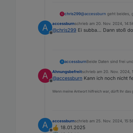
chris299
@
accessburn
geht beides, g
C
accessburn
schrieb am
20. Nov. 2024, 14:5
A
zuletzt editiert von
@
chris299
Ei subba... Dann stoß do
Offline
Beide Daten sind frei un
accessburn
A
Ahnungsbefreit
schrieb am
20. Nov. 2024, 
A
@
chris299
und
@
Ahnung
zuletzt editiert von
@
accessburn
Kann ich noch nicht fe
Offline
Wenn meine Antwort hilfreich war, dürft Ihr das
accessburn
schrieb am
25. Nov. 2024, 15:5
A
zuletzt editiert von
18.01.2025