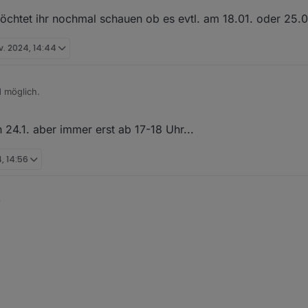
öchtet ihr nochmal schauen ob es evtl. am 18.01. oder 25.
v. 2024, 14:44
d möglich.
sbefreit
, möchtet ihr nochmal schauen ob es evtl. am 18.01. oder 25.01
 24.1. aber immer erst ab 17-18 Uhr...
, 14:56
8