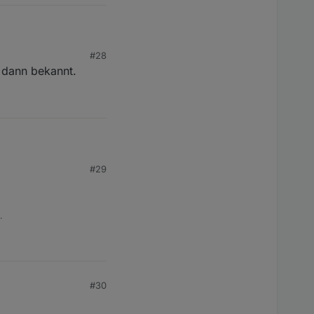
#28
 dann bekannt.
#29
. möglich wäre?
.
#30