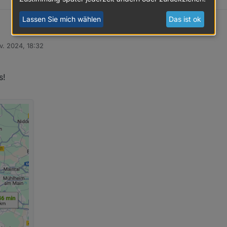
Lassen Sie mich wählen
Das ist ok
v. 2024, 18:32
 persönlich kennenzulernen!
s!