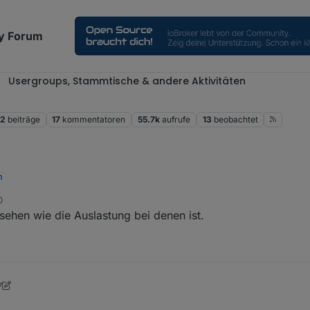
y Forum
Usergroups, Stammtische & andere Aktivitäten
52
beiträge
17
kommentatoren
55.7k
aufrufe
13
beobachtet
n
0
schonmal fürs Organisieren!
 sehen wie die Auslastung bei denen ist.
 fuer 8 Personen, falls noch einer kommt...
7