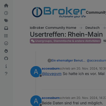
Weiter zum Inhalt
Communit
ioBroker Community Home
Deutsch
Usertreffen: Rhein-Main
Usergroups, Stammtische & andere Aktivitäten
1
@
accessbur
Ein ehemaliger Benutzer
?
accessburn
schrieb am
20. Nov. 2024, 10:3
A
vielen Dank 
zuletzt editiert von
@
ilovegym
So hatte ich es vor. Mal
Buch n Tisch
Offline
accessburn
schrieb am
20. Nov. 2024, 14:2
A
zuletzt editiert von accessburn
Beide Daten sind frei und möglich.