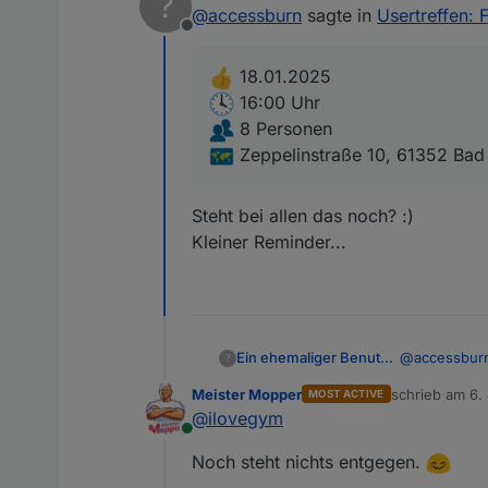
?
zuletzt editiert von
8 Personen
@
accessburn
sagte in
Usertreffen: 
Zeppelinstraße 10, 
Offline
18.01.2025
16:00 Uhr
8 Personen
Zeppelinstraße 10, 61352 Ba
Steht bei allen das noch? :)
Kleiner Reminder...
@
accessbur
Ein ehemaliger Benutzer
?
Meister Mopper
schrieb am
6.
MOST ACTIVE
zuletzt editier
@
ilovegym
18.01
Online
16:00
Steht bei all
Noch steht nichts entgegen.
8 Per
Kleiner Remin
Zeppel