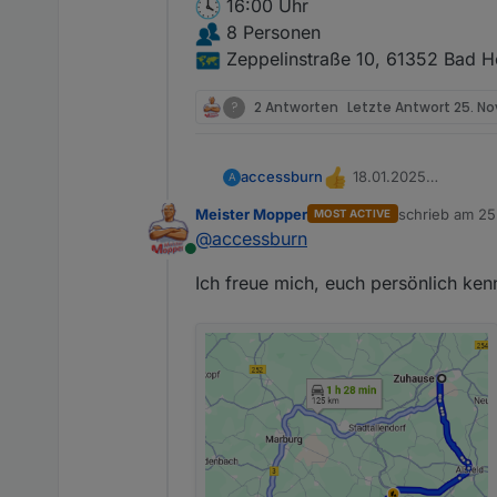
Offline
16:00 Uhr
8 Personen
Zeppelinstraße 10, 61352 Bad 
?
2 Antworten
Letzte Antwort
25. No
18.01.2025
accessburn
A
16:00 Uhr
Meister Mopper
schrieb am
25
MOST ACTIVE
zuletzt editier
8 Personen
@
accessburn
Zeppelinstraße 10, 
Online
Ich freue mich, euch persönlich ken