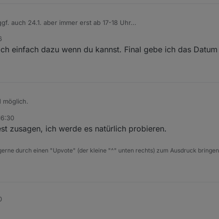
gf. auch 24.1. aber immer erst ab 17-18 Uhr...
6
ch einfach dazu wenn du kannst. Final gebe ich das Datum
d möglich.
16:30
sbefreit
, möchtet ihr nochmal schauen ob es evtl. am 18.01. oder 25.01
st zusagen, ich werde es natürlich probieren.
 gerne durch einen "Upvote" (der kleine "^" unten rechts) zum Ausdruck bringen
0