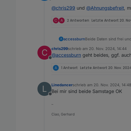
Offline
@
chris299
und
@
Ahnungsbefreit
, m
C
A
2 Antworten
Letzte Antwort
20. No
Beide Daten sind frei un
accessburn
A
chris299
schrieb am
20. Nov. 2024, 14:44
C
@
chris299
und
@
Ahnung
zuletzt editiert von
@
accessburn
geht beides, ggf. auch
Offline
A
1 Antwort
Letzte Antwort
20. Nov. 2024
Linedancer
schrieb am
20. Nov. 2024, 14:4
L
zuletzt editiert von
Bei mir sind beide Samstage OK
Offline
–
Ciao, Gerhard