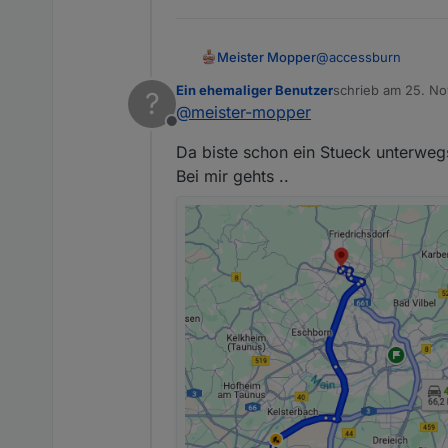
@
accessburn
Meister Mopper
Ein ehemaliger Benutzer
schrieb am
25. No
?
Ich freue mich, euch
zuletzt editiert von
@
meister-mopper
Offline
Da biste schon ein Stueck unterweg
Bei mir gehts ..