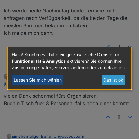
Ich werde heute Nachmittag beide Termine mal
anfragen nach Verfügbarkeit, da die beiden Tage die
meisten Stimmen bekommen haben.
Ich melde mich dann.
1
Hallo! Könnten wir bitte einige zusätzliche Dienste für
Funktionalität & Analytics
aktivieren? Sie können Ihre
accessburn
A
Zustimmung später jederzeit ändern oder zurückziehen.
Ein ehemaliger Benutzer
schrieb am
20. Nov. 2024, 10:18
?
zuletzt editiert von
Lassen Sie mich wählen
Das ist ok
Offline
@
accessburn
vielen Dank schonmal fürs Organisieren!
Buch n Tisch fuer 8 Personen, falls noch einer kommt...
0
@
accessburn
Ein ehemaliger Benutzer
?