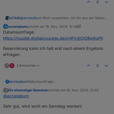
0
ioT4db
@
accessburn
Moin zusammen, ich bin aus der Mainzer
Hab mal gespielt
Gegend und würde auch kommen wollen :) VG...
accessburn
schrieb am
18. Nov. 2024, 10:46
A
zuletzt editiert von accessburn
Offline
Datumsumfrage:
https://nuudel.digitalcourage.de/xnlFjrghOGBw8oPh
Reservierung kann ich halt erst nach einem Ergebnis
erfragen.
?
C
2 Antworten
0
Datumsumfrage:
accessburn
A
https://nuudel.digitalcourage.de/xnlFjrghOGBw8o
Ein ehemaliger Benutzer
schrieb am
18. Nov. 2024, 12:50
?
Ph
Reservierung kann ich halt erst nach einem
zuletzt editiert von
Offline
@
accessburn
Ergebnis erfragen.
Sehr gut, wird wohl ein Samstag werden!