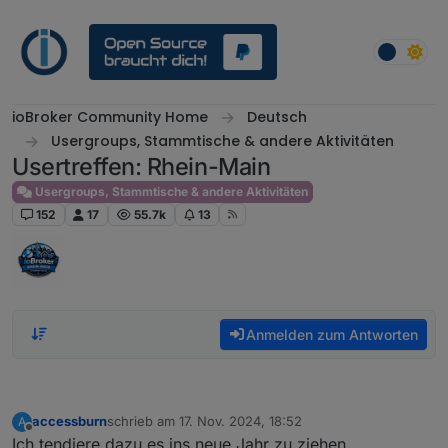
Weiter zum Inhalt
ioBroker Community Home
Deutsch
Usergroups, Stammtische & andere Aktivitäten
Usertreffen: Rhein-Main
Usergroups, Stammtische & andere Aktivitäten
152
17
55.7k
13
Anmelden zum Antworten
accessburn
schrieb am
17. Nov. 2024, 18:52
A
zuletzt editiert von
Offline
Ich tendiere dazu es ins neue Jahr zu ziehen.