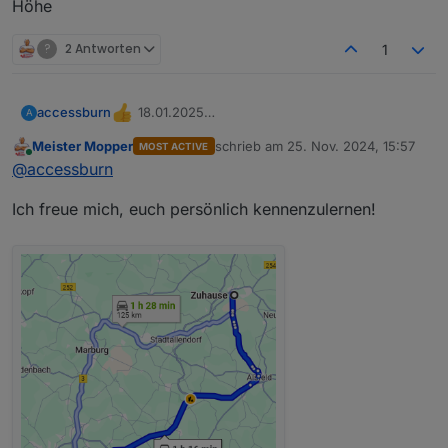
Höhe
?
2 Antworten
1
18.01.2025
accessburn
A
16:00 Uhr
Meister Mopper
schrieb am
25. Nov. 2024, 15:57
MOST ACTIVE
8 Personen
zuletzt editiert von
Online
@
accessburn
Zeppelinstraße 10, 61352 Bad Homburg vor
der Höhe
Ich freue mich, euch persönlich kennenzulernen!