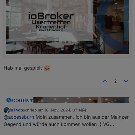
Hab mal gespielt
2
accessburn
A
ioT4db
schrieb am
18. Nov. 2024, 07:14
zuletzt editiert von ioT4db
Offline
@
accessburn
Moin zusammen, ich bin aus der Mainzer
Gegend und würde auch kommen wollen :) VG...