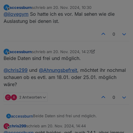
Sa 18.01. & Sa 25.01.
accessburn
schrieb am
20. Nov. 2024, 10:30
A
vielen Dank schonmal fürs
zuletzt editiert von
Offline
@
ilovegym
So hatte ich es vor. Mal sehen wie die
Organisieren!
Ich werde heute Nachmittag beide Termine mal
Buch n Tisch fuer 8 Personen, falls
Auslastung bei denen ist.
anfragen nach Verfügbarkeit, da die beiden Tage
noch einer kommt...
die meisten Stimmen bekommen haben.
Ich melde mich dann.
0
accessburn
schrieb am
20. Nov. 2024, 14:27
A
zuletzt editiert von accessburn
Offline
Beide Daten sind frei und möglich.
@
chris299
und
@
Ahnungsbefreit
, möchtet ihr nochmal
schauen ob es evtl. am 18.01. oder 25.01. möglich
wäre?
C
A
2 Antworten
0
Beide Daten sind frei und möglich.
accessburn
A
chris299
schrieb am
20. Nov. 2024, 14:44
C
@
chris299
und
@
Ahnungsbefreit
, möchtet ihr
zuletzt editiert von
Offline
@
accessburn
geht beides, ggf. auch 24.1. aber immer
nochmal schauen ob es evtl. am 18.01. oder 25.01.