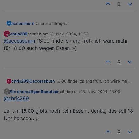
0
Datumsumfrage:
accessburn
A
https://nuudel.digitalcourage.de/xnlFjrghOGBw8o
chris299
schrieb am
18. Nov. 2024, 12:58
C
Ph
Reservierung kann ich halt erst nach einem
zuletzt editiert von
Offline
@
accessburn
16:00 finde ich arg früh. ich wäre mehr
Ergebnis erfragen.
für 18:00 auch wegen Essen ;-)
0
chris299
@
accessburn
16:00 finde ich arg früh. ich wäre mehr
C
für 18:00 auch wegen Essen ;-)
Ein ehemaliger Benutzer
schrieb am
18. Nov. 2024, 13:03
?
zuletzt editiert von
Offline
@
chris299
Ja, um 16.00 gibts noch kein Essen.. denke, das soll 18
Uhr heissen.. ;)
0