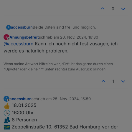
0
Beide Daten sind frei und möglich.
accessburn
A
Ahnungsbefreit
schrieb am
20. Nov. 2024, 16:30
A
@
chris299
und
@
Ahnungsbefreit
, möchtet ihr
zuletzt editiert von
Offline
@
accessburn
Kann ich noch nicht fest zusagen, ich
nochmal schauen ob es evtl. am 18.01. oder 25.01.
möglich wäre?
werde es natürlich probieren.
Wenn meine Antwort hilfreich war, dürft Ihr das gerne durch einen
"Upvote" (der kleine "^" unten rechts) zum Ausdruck bringen.
1
accessburn
schrieb am
25. Nov. 2024, 15:50
A
zuletzt editiert von
Offline
18.01.2025
16:00 Uhr
8 Personen
Zeppelinstraße 10, 61352 Bad Homburg vor der