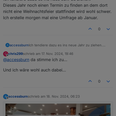
Dieses Jahr noch einen Termin zu finden an dem dort
nicht eine Weihnachtsfeier stattfindet wird wohl schwer.
Ich erstelle morgen mal eine Umfrage ab Januar.
0
accessburn
Ich tendiere dazu es ins neue Jahr zu ziehen.
A
Dieses Jahr noch einen Termin zu finden an dem
chris299
schrieb am
17. Nov. 2024, 19:46
C
dort nicht eine Weihnachtsfeier stattfindet wird
zuletzt editiert von
Offline
@
accessburn
da stimme ich zu…
wohl schwer. Ich erstelle morgen mal eine
Umfrage ab Januar.
Und ich wäre wohl auch dabei…
0
accessburn
schrieb am
18. Nov. 2024, 06:23
A
zuletzt editiert von
Offline