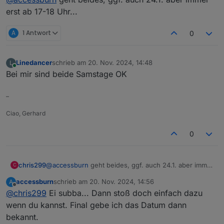
möglich wäre?
erst ab 17-18 Uhr...
A
1 Antwort
0
Linedancer
schrieb am
20. Nov. 2024, 14:48
L
zuletzt editiert von
Online
Bei mir sind beide Samstage OK
–
Ciao, Gerhard
0
chris299
@
accessburn
geht beides, ggf. auch 24.1. aber immer
C
erst ab 17-18 Uhr...
accessburn
schrieb am
20. Nov. 2024, 14:56
A
zuletzt editiert von
Offline
@
chris299
Ei subba... Dann stoß doch einfach dazu
wenn du kannst. Final gebe ich das Datum dann
bekannt.