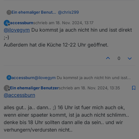
@
chris299
Ein ehemaliger Benutzer
?
accessburn
schrieb am
18. Nov. 2024, 13:17
A
Ja, um 16.00 gibts noch kein Essen..
zuletzt editiert von
Offline
@
ilovegym
Du kommst ja auch nicht hin und isst direkt
denke, das soll 18 Uhr heissen.. ;)
;-)
Außerdem hat die Küche 12-22 Uhr geöffnet.
0
accessburn
@
ilovegym
Du kommst ja auch nicht hin und isst
A
direkt ;-)
Ein ehemaliger Benutzer
schrieb am
18. Nov. 2024, 13:35
?
Außerdem hat die Küche 12-22 Uhr geöffnet.
zuletzt editiert von
Offline
@
accessburn
alles gut.. ja.. dann.. ;) 16 Uhr ist fuer mich auch ok,
wenn einer spaeter kommt, ist ja auch nicht schlimm..
denke bis 18 Uhr sollten dann alle da sein.. und wir
verhungern/verdursten nicht..