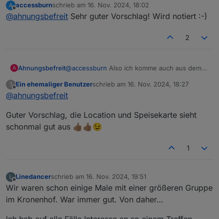
accessburn
schrieb am
16. Nov. 2024, 18:02
A
Homburg (z.B. Kronenhof) wäre eine
zuletzt editiert von
Offline
@
ahnungsbefreit
Sehr guter Vorschlag! Wird notiert :-)
Möglichkeit...
2
Ahnungsbefreit
@
accessburn
Also ich komme auch aus dem
A
Raum Frankfurt und wäre interessiert. Bad
Ein ehemaliger Benutzer
schrieb am
16. Nov. 2024, 18:27
?
Homburg (z.B. Kronenhof) wäre eine
zuletzt editiert von
Offline
@
ahnungsbefreit
Möglichkeit...
Guter Vorschlag, die Location und Speisekarte sieht
schonmal gut aus 👍🏽👍🏽😉
1
Linedancer
schrieb am
16. Nov. 2024, 19:51
L
zuletzt editiert von
Offline
Wir waren schon einige Male mit einer größeren Gruppe
im Kronenhof. War immer gut. Von daher…
Ich hab auf alle Fälle Interesse an so einem Treffen.