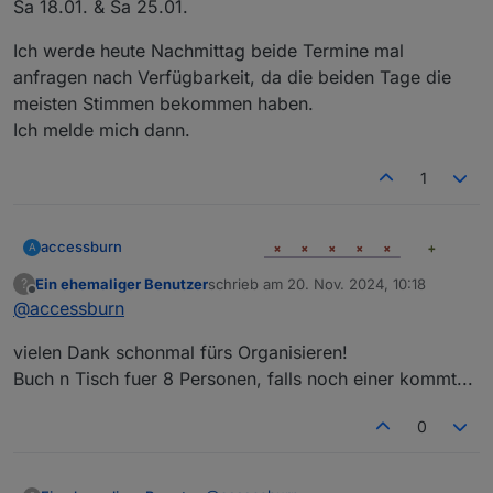
Sa 18.01. & Sa 25.01.
Ich werde heute Nachmittag beide Termine mal
anfragen nach Verfügbarkeit, da die beiden Tage die
meisten Stimmen bekommen haben.
Ich melde mich dann.
1
accessburn
A
Ein ehemaliger Benutzer
schrieb am
20. Nov. 2024, 10:18
?
zuletzt editiert von
Offline
@
accessburn
vielen Dank schonmal fürs Organisieren!
Buch n Tisch fuer 8 Personen, falls noch einer kommt...
0