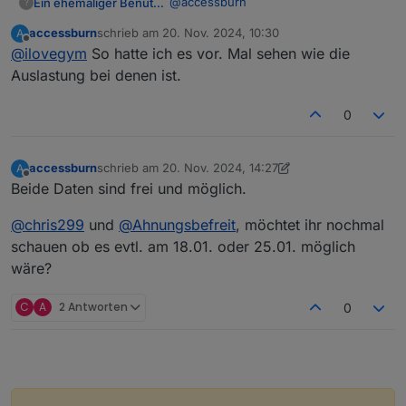
@
accessburn
Ein ehemaliger Benutzer
?
Sa 18.01. & Sa 25.01.
accessburn
schrieb am
20. Nov. 2024, 10:30
A
vielen Dank schonmal fürs
zuletzt editiert von
Offline
@
ilovegym
So hatte ich es vor. Mal sehen wie die
Organisieren!
Ich werde heute Nachmittag beide Termine mal
Buch n Tisch fuer 8 Personen, falls
Auslastung bei denen ist.
anfragen nach Verfügbarkeit, da die beiden Tage
noch einer kommt...
die meisten Stimmen bekommen haben.
Ich melde mich dann.
0
accessburn
schrieb am
20. Nov. 2024, 14:27
A
zuletzt editiert von accessburn
Offline
Beide Daten sind frei und möglich.
@
chris299
und
@
Ahnungsbefreit
, möchtet ihr nochmal
schauen ob es evtl. am 18.01. oder 25.01. möglich
wäre?
C
A
2 Antworten
0