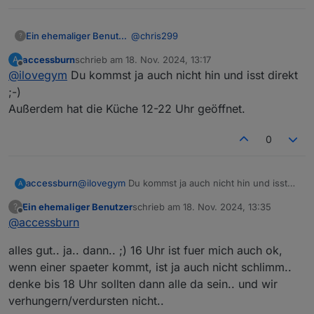
@
chris299
Ein ehemaliger Benutzer
?
accessburn
schrieb am
18. Nov. 2024, 13:17
A
Ja, um 16.00 gibts noch kein Essen..
zuletzt editiert von
Offline
@
ilovegym
Du kommst ja auch nicht hin und isst direkt
denke, das soll 18 Uhr heissen.. ;)
;-)
Außerdem hat die Küche 12-22 Uhr geöffnet.
0
accessburn
@
ilovegym
Du kommst ja auch nicht hin und isst
A
direkt ;-)
Ein ehemaliger Benutzer
schrieb am
18. Nov. 2024, 13:35
?
Außerdem hat die Küche 12-22 Uhr geöffnet.
zuletzt editiert von
Offline
@
accessburn
alles gut.. ja.. dann.. ;) 16 Uhr ist fuer mich auch ok,
wenn einer spaeter kommt, ist ja auch nicht schlimm..
denke bis 18 Uhr sollten dann alle da sein.. und wir
verhungern/verdursten nicht..