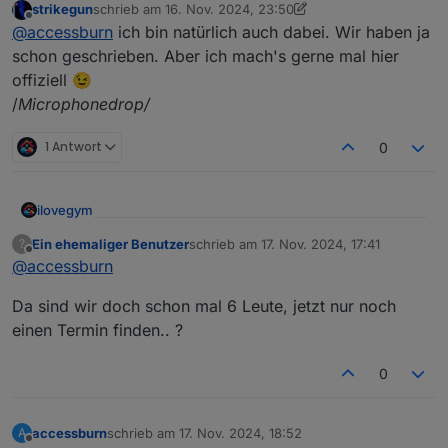
Willkommen beim Stammtisch im Raum Rhein-Main-
strikegun
schrieb am
16. Nov. 2024, 23:50
zuletzt editiert von strikegun
Offline
Hessen
@
accessburn
ich bin natürlich auch dabei. Wir haben ja
schon geschrieben. Aber ich mach's gerne mal hier
offiziell 😉
/
Microphonedrop/
1 Antwort
0
ilovegym
Willkommen beim Stammtisch im Raum Rhein-Main-
Ein ehemaliger Benutzer
schrieb am
17. Nov. 2024, 17:41
?
zuletzt editiert von
Offline
Hessen
@
accessburn
Da sind wir doch schon mal 6 Leute, jetzt nur noch
einen Termin finden.. ?
0
Meetings:
Online:
jeden 1. Montag im Monat ab 20:30 -
accessburn
schrieb am
17. Nov. 2024, 18:52
A
https://discord.gg/yC65zjr5uq
zuletzt editiert von
Offline