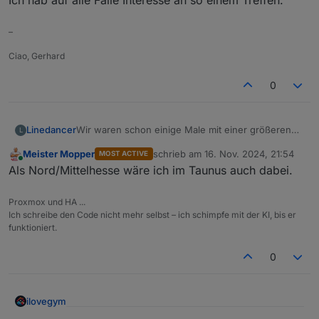
–
Ciao, Gerhard
0
Wir waren schon einige Male mit einer größeren
Linedancer
L
Gruppe im Kronenhof. War immer gut. Von daher…
Meister Mopper
schrieb am
16. Nov. 2024, 21:54
MOST ACTIVE
Ich hab auf alle Fälle Interesse an so einem
zuletzt editiert von
Online
Als Nord/Mittelhesse wäre ich im Taunus auch dabei.
Treffen.
Proxmox und HA ...
Ich schreibe den Code nicht mehr selbst – ich schimpfe mit der KI, bis er
funktioniert.
0
ilovegym