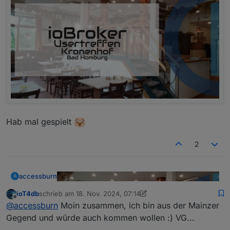
Hab mal gespielt
2
accessburn
A
ioT4db
schrieb am
18. Nov. 2024, 07:14
zuletzt editiert von ioT4db
Offline
@
accessburn
Moin zusammen, ich bin aus der Mainzer
Gegend und würde auch kommen wollen :) VG...