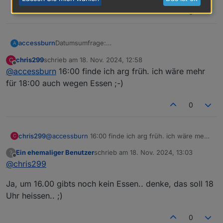
0
Datumsumfrage:
accessburn
A
https://nuudel.digitalcourage.de/xnlFjrghOGBw8o
chris299
schrieb am
18. Nov. 2024, 12:58
C
Ph
Reservierung kann ich halt erst nach einem
zuletzt editiert von
Offline
@
accessburn
16:00 finde ich arg früh. ich wäre mehr
Ergebnis erfragen.
für 18:00 auch wegen Essen ;-)
0
chris299
@
accessburn
16:00 finde ich arg früh. ich wäre mehr
C
für 18:00 auch wegen Essen ;-)
Ein ehemaliger Benutzer
schrieb am
18. Nov. 2024, 13:03
?
zuletzt editiert von
Offline
@
chris299
Ja, um 16.00 gibts noch kein Essen.. denke, das soll 18
Uhr heissen.. ;)
0