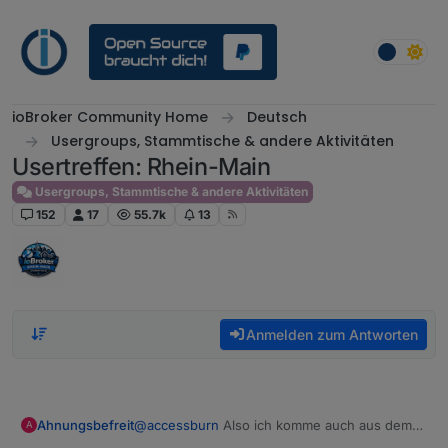
Weiter zum Inhalt
ioBroker Community Home
Deutsch
Usergroups, Stammtische & andere Aktivitäten
Usertreffen: Rhein-Main
Usergroups, Stammtische & andere Aktivitäten
152
17
55.7k
13
Anmelden zum Antworten
Ahnungsbefreit
@
accessburn
Also ich komme auch aus dem
A
Raum Frankfurt und wäre interessiert. Bad