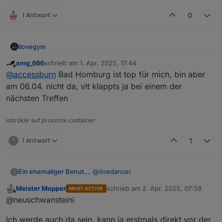
1 Antwort
0
ilovegym
Willkommen beim Stammtisch im Raum Rhein-Main-
amg_666
schrieb am
1. Apr. 2025, 17:44
zuletzt editiert von
Offline
Hessen
@
accessburn
Bad Homburg ist top für mich, bin aber
am 06.04. nicht da, vlt klappts ja bei einem der
nächsten Treffen
iobroker auf proxmox container
?
1 Antwort
1
@
linedancer
Ein ehemaliger Benutzer
?
Meister Mopper
schrieb am
2. Apr. 2025, 07:58
MOST ACTIVE
Kleine Erinnerung an alle…
zuletzt editiert von
Online
@neuschwansteini
Sonntag um 16 Uhr im Kronenhof in
Ich werde auch da sein, kann ja erstmals direkt vor der
Bad Homburg