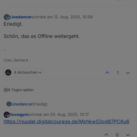
Linedancer
schrieb am
12. Aug. 2025, 10:09
L
zuletzt editiert von
Offline
Erledigt.
Schön, das es Offline weitergeht.
–
Ciao, Gerhard
4 Antworten
1
8 Tagen später
Erledigt.
Linedancer
L
ilovegym
schrieb am
20. Aug. 2025, 13:17
Schön, das es Offline weitergeht.
zuletzt editiert von
Offline
https://nuudel.digitalcourage.de/MxhkwS3od87PCKu6
0