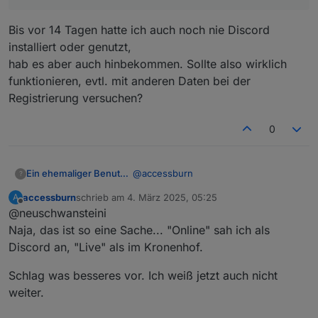
Bis vor 14 Tagen hatte ich auch noch nie Discord
installiert oder genutzt,
hab es aber auch hinbekommen. Sollte also wirklich
funktionieren, evtl. mit anderen Daten bei der
Registrierung versuchen?
0
@
accessburn
Ein ehemaliger Benutzer
?
accessburn
schrieb am
4. März 2025, 05:25
A
du hast aber auch n Durcheinander im
zuletzt editiert von
Offline
@neuschwansteini
ersten Thread stehen.. da steht
naechster Onlinetermin 2.3. 18 uhr,
Der naechste Onlinetermin ist heute
Naja, das ist so eine Sache... "Online" sah ich als
dabei war das der Offlinetermin im
am 3.3. um 20.30 per discord,...
Discord an, "Live" als im Kronenhof.
Kronenhof.
Schlag was besseres vor. Ich weiß jetzt auch nicht
weiter.