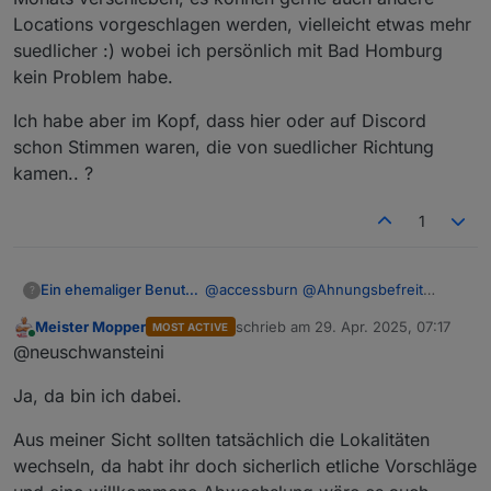
Locations vorgeschlagen werden, vielleicht etwas mehr
suedlicher :) wobei ich persönlich mit Bad Homburg
kein Problem habe.
Ich habe aber im Kopf, dass hier oder auf Discord
schon Stimmen waren, die von suedlicher Richtung
kamen.. ?
1
@
accessburn
@
Ahnungsbefreit
Ein ehemaliger Benutzer
?
@
amg_666
@
bahnuhr
@
chris299
Meister Mopper
schrieb am
29. Apr. 2025, 07:17
MOST ACTIVE
@
Homoran
@
ioT4db
@
Linedancer
Zur Zeit ist kein Tisch reserviert fuer
zuletzt editiert von
Online
@neuschwansteini
@
Meister-Mopper
@
mlapp
das naechste Treffen, da wir uns
erstmal einigen wollen, wann das
Was meinen die anderen dazu ? Ich
Ja, da bin ich dabei.
nächste stattfinden soll.
wuerde es gerne hier diskutieren, da
Die Regelung Sonntags Treffen und
nicht alle im Discord dabei sind.
Das Vor-Ort-Treffen sollten wir
Montags Discord ist auch suboptimal,
Wir koennten das Online-Discord-
vielleicht auf mitte des Monats
Aus meiner Sicht sollten tatsächlich die Lokalitäten
da das meiste ja dann schon Sonntags
Meeting ja so stehen lassen, immer
verschieben, es können gerne auch
Ich habe aber im Kopf, dass hier oder
wechseln, da habt ihr doch sicherlich etliche Vorschläge
besprochen wurde....
am ersten Montag des Monats.
andere Locations vorgeschlagen
auf Discord schon Stimmen waren, die