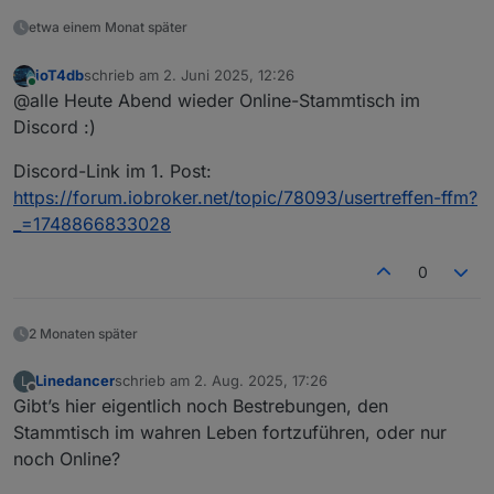
etwa einem Monat später
ioT4db
schrieb am
2. Juni 2025, 12:26
zuletzt editiert von
Online
@alle Heute Abend wieder Online-Stammtisch im
Discord :)
Discord-Link im 1. Post:
https://forum.iobroker.net/topic/78093/usertreffen-ffm?
_=1748866833028
0
2 Monaten später
Linedancer
schrieb am
2. Aug. 2025, 17:26
L
zuletzt editiert von
Offline
Gibt’s hier eigentlich noch Bestrebungen, den
Stammtisch im wahren Leben fortzuführen, oder nur
noch Online?