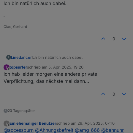
Offline
Ich bin natürlich auch dabei.
–
Ciao, Gerhard
0
Linedancer
Ich bin natürlich auch dabei.
L
topsurfer
schrieb am
5. Apr. 2025, 19:20
T
zuletzt editiert von
Offline
Ich hab leider morgen eine andere private
Verpflichtung, das nächste mal dann...
0
23 Tagen später
Ein ehemaliger Benutzer
schrieb am
29. Apr. 2025, 07:10
?
zuletzt editiert von
Offline
@
accessburn
@
Ahnungsbefreit
@
amg_666
@
bahnuhr