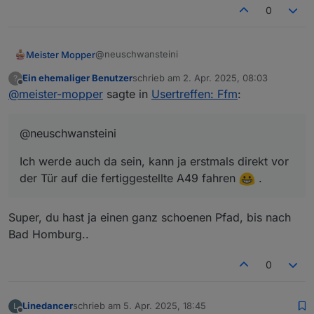
0
@neuschwansteini
Meister Mopper
Ein ehemaliger Benutzer
schrieb am
2. Apr. 2025, 08:03
?
Ich werde auch da sein, kann ja erstmals
zuletzt editiert von
Offline
@
meister-mopper
sagte in
Usertreffen: Ffm
:
direkt vor der Tür auf die fertiggestellte A49
fahren
.
@neuschwansteini
Ich werde auch da sein, kann ja erstmals direkt vor
der Tür auf die fertiggestellte A49 fahren
.
Super, du hast ja einen ganz schoenen Pfad, bis nach
Bad Homburg..
0
Linedancer
schrieb am
5. Apr. 2025, 18:45
L
zuletzt editiert von