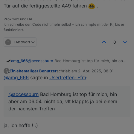
Ich werde auf jeden Fall da sein.
Tür auf die fertiggestellte A49 fahren
.
Meetings:
Proxmox und HA ...
Ich schreibe den Code nicht mehr selbst – ich schimpfe mit der KI, bis er
Online:
jeden 1. Montag im Monat ab 20:30 -
funktioniert.
https://discord.gg/yC65zjr5uq
[
Vor Ort-Treffen:
?
1 Antwort
0
**!! Attention please !! Link zur Umfrage für das
nächste Usertreffen
https://nuudel.digitalcourage.de/3OzTQc24ys64bhlf
amg_666
@
accessburn
Bad Homburg ist top für mich, bin aber
bitte gerne Datum ergänzen und auch Vorschläge für
am 06.04. nicht da, vlt klappts ja bei einem der
Wer Bock hat kann auch gerne zwischendurch in den
Ein ehemaliger Benutzer
schrieb am
2. Apr. 2025, 08:01
?
den Ort sind gerne Willkommen !! **
nächsten Treffen
zuletzt editiert von
Offline
Discord-Channel schauen :-) Einer ist meist online,
@
amg_666
sagte in
Usertreffen: Ffm
:
und hilft bei Fragen gerne!
@
accessburn
Bad Homburg ist top für mich, bin
aber am 06.04. nicht da, vlt klappts ja bei einem
der nächsten Treffen
ja, ich hoffe ! :)