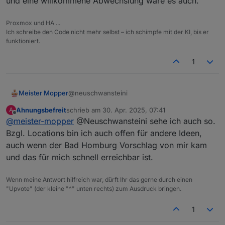
und eine willkommene Abwechslung wäre es auch.
Wer kann, ist dabei und wer nicht,
werden, vielleicht etwas mehr
von suedlicher Richtung kamen.. ?
auch gut. Wir muessen dazu keinen
suedlicher :) wobei ich persönlich mit
Tisch reservieren und fahren muss
Bad Homburg kein Problem habe.
Proxmox und HA ...
Ich schreibe den Code nicht mehr selbst – ich schimpfe mit der KI, bis er
auch keiner :)
funktioniert.
1
@neuschwansteini
Meister Mopper
Ahnungsbefreit
schrieb am
30. Apr. 2025, 07:41
A
Ja, da bin ich dabei.
zuletzt editiert von
Offline
@
meister-mopper
@Neuschwansteini sehe ich auch so.
Aus meiner Sicht sollten tatsächlich die
Bzgl. Locations bin ich auch offen für andere Ideen,
Lokalitäten wechseln, da habt ihr doch
auch wenn der Bad Homburg Vorschlag von mir kam
sicherlich etliche Vorschläge und eine
und das für mich schnell erreichbar ist.
willkommene Abwechslung wäre es auch.
Wenn meine Antwort hilfreich war, dürft Ihr das gerne durch einen
"Upvote" (der kleine "^" unten rechts) zum Ausdruck bringen.
1