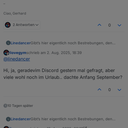
–
Ciao, Gerhard
2 Antworten
0
Linedancer
Gibt’s hier eigentlich noch Bestrebungen, den
L
Stammtisch im wahren Leben fortzuführen, oder
ilovegym
schrieb am
2. Aug. 2025, 18:39
nur noch Online?
zuletzt editiert von
Offline
@
linedancer
Hi, ja, geradevim Discord gestern mal gefragt, aber
viele wohl noch im Urlaub.. dachte Anfang September?
0
10 Tagen später
Linedancer
Gibt’s hier eigentlich noch Bestrebungen, den
L
Stammtisch im wahren Leben fortzuführen, oder