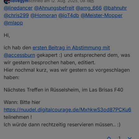
ilovegym
schrieb am
12. Aug. 2025, 09:19
nur noch Online?
zuletzt editiert von ilovegym
8. Dez. 2025, 12:04
Offline
@
linedancer
@
Ahnungsbefreit
@
amg_666
@
bahnuhr
@
chris299
@
Homoran
@
ioT4db
@
Meister-Mopper
@
mlapp
Hi,
ich hab den
ersten Beitrag in Abstimmung mit
@
accessburn
gekapert :) und entsprechend dem, was
wir gestern besprochen haben, editiert.
Hier nochmal kurz, was wir gestern so vorgeschlagen
haben:
Nächstes Treffen in Rüsselsheim, im Las Brisas F40
Wann: Bitte hier
https://nuudel.digitalcourage.de/MxhkwS3od87PCKu6
teilnehmen !
Ich würde dann rechtzeitig reservieren müssen.. :)
1