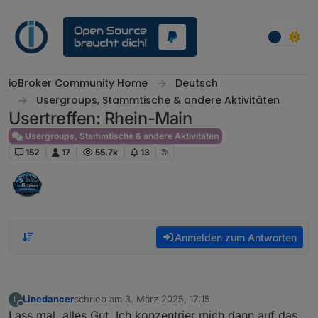
Weiter zum Inhalt
ioBroker Community Home
Deutsch
Usergroups, Stammtische & andere Aktivitäten
Usertreffen: Rhein-Main
Usergroups, Stammtische & andere Aktivitäten
152
17
55.7k
13
Anmelden zum Antworten
Linedancer
schrieb am
3. März 2025, 17:15
L
zuletzt editiert von
Offline
Lass mal, alles Gut. Ich konzentrier mich dann auf das