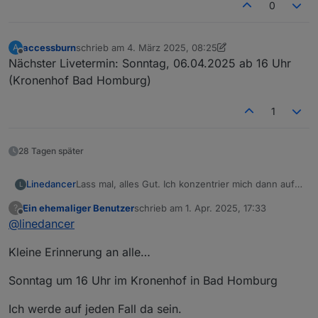
0
accessburn
schrieb am
4. März 2025, 08:25
A
zuletzt editiert von accessburn
3. Apr. 2025, 10:05
Offline
Nächster Livetermin: Sonntag, 06.04.2025 ab 16 Uhr
(Kronenhof Bad Homburg)
1
28 Tagen später
Linedancer
Lass mal, alles Gut. Ich konzentrier mich dann auf
L
das nächste Offline Treffen.
Ein ehemaliger Benutzer
schrieb am
1. Apr. 2025, 17:33
?
Nach jahrelangen beruflichen Telefon und
zuletzt editiert von
Offline
@
linedancer
Videokonferenzen Brauch ich sowas nicht mehr
wirklich.
Kleine Erinnerung an alle…
Sonntag um 16 Uhr im Kronenhof in Bad Homburg
Ich werde auf jeden Fall da sein.