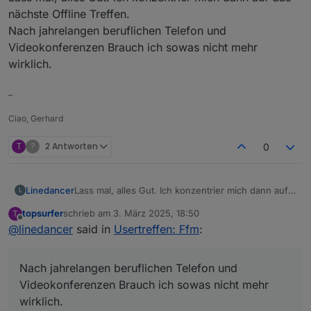
nächste Offline Treffen.
Nach jahrelangen beruflichen Telefon und
Videokonferenzen Brauch ich sowas nicht mehr
wirklich.
–
Ciao, Gerhard
T
?
2 Antworten
0
Linedancer
Lass mal, alles Gut. Ich konzentrier mich dann auf
L
das nächste Offline Treffen.
topsurfer
schrieb am
3. März 2025, 18:50
T
Nach jahrelangen beruflichen Telefon und
zuletzt editiert von
Offline
@
linedancer
said in
Usertreffen: Ffm
:
Videokonferenzen Brauch ich sowas nicht mehr
wirklich.
Nach jahrelangen beruflichen Telefon und
Videokonferenzen Brauch ich sowas nicht mehr
wirklich.