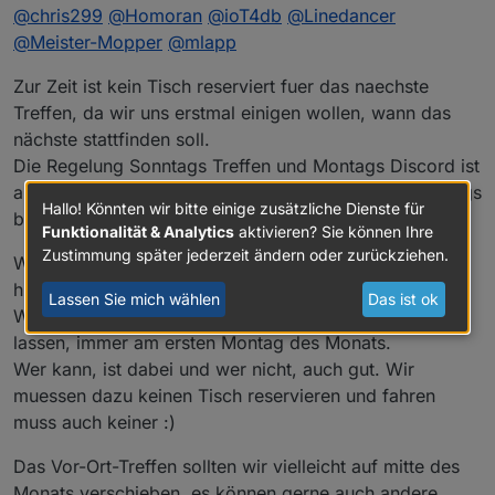
@
chris299
@
Homoran
@
ioT4db
@
Linedancer
@
Meister-Mopper
@
mlapp
Zur Zeit ist kein Tisch reserviert fuer das naechste
Treffen, da wir uns erstmal einigen wollen, wann das
nächste stattfinden soll.
Die Regelung Sonntags Treffen und Montags Discord ist
auch suboptimal, da das meiste ja dann schon Sonntags
Hallo! Könnten wir bitte einige zusätzliche Dienste für
besprochen wurde....
Funktionalität & Analytics
aktivieren? Sie können Ihre
Zustimmung später jederzeit ändern oder zurückziehen.
Was meinen die anderen dazu ? Ich wuerde es gerne
hier diskutieren, da nicht alle im Discord dabei sind.
Lassen Sie mich wählen
Das ist ok
Wir koennten das Online-Discord-Meeting ja so stehen
lassen, immer am ersten Montag des Monats.
Wer kann, ist dabei und wer nicht, auch gut. Wir
muessen dazu keinen Tisch reservieren und fahren
muss auch keiner :)
Das Vor-Ort-Treffen sollten wir vielleicht auf mitte des
Monats verschieben, es können gerne auch andere