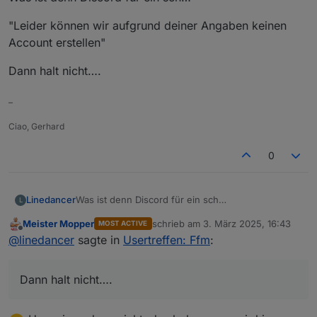
"Leider können wir aufgrund deiner Angaben keinen
Account erstellen"
Dann halt nicht….
–
Ciao, Gerhard
0
Was ist denn Discord für ein sch…
Linedancer
L
Meister Mopper
schrieb am
3. März 2025, 16:43
MOST ACTIVE
"Leider können wir aufgrund deiner Angaben
zuletzt editiert von
Offline
@
linedancer
sagte in
Usertreffen: Ffm
:
keinen Account erstellen"
Dann halt nicht….
Dann halt nicht….