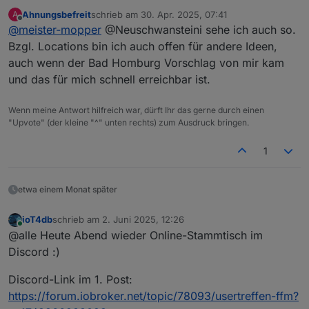
Ahnungsbefreit
schrieb am
30. Apr. 2025, 07:41
A
Ja, da bin ich dabei.
zuletzt editiert von
Offline
@
meister-mopper
@Neuschwansteini sehe ich auch so.
Aus meiner Sicht sollten tatsächlich die
Bzgl. Locations bin ich auch offen für andere Ideen,
Lokalitäten wechseln, da habt ihr doch
auch wenn der Bad Homburg Vorschlag von mir kam
sicherlich etliche Vorschläge und eine
und das für mich schnell erreichbar ist.
willkommene Abwechslung wäre es auch.
Wenn meine Antwort hilfreich war, dürft Ihr das gerne durch einen
"Upvote" (der kleine "^" unten rechts) zum Ausdruck bringen.
1
etwa einem Monat später
ioT4db
schrieb am
2. Juni 2025, 12:26
zuletzt editiert von
Online
@alle Heute Abend wieder Online-Stammtisch im
Discord :)
Discord-Link im 1. Post:
https://forum.iobroker.net/topic/78093/usertreffen-ffm?