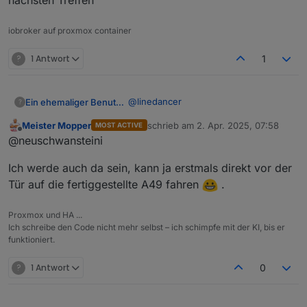
nächsten Treffen
iobroker auf proxmox container
?
1 Antwort
1
@
linedancer
Ein ehemaliger Benutzer
?
Meister Mopper
schrieb am
2. Apr. 2025, 07:58
MOST ACTIVE
Kleine Erinnerung an alle…
zuletzt editiert von
Offline
@neuschwansteini
Sonntag um 16 Uhr im Kronenhof in
Ich werde auch da sein, kann ja erstmals direkt vor der
Bad Homburg
Ich werde auf jeden Fall da sein.
Tür auf die fertiggestellte A49 fahren
.
Meetings:
Proxmox und HA ...
Ich schreibe den Code nicht mehr selbst – ich schimpfe mit der KI, bis er
Online:
jeden 1. Montag im Monat ab 20:30 -
funktioniert.
https://discord.gg/yC65zjr5uq
[
Vor Ort-Treffen:
?
1 Antwort
0
**!! Attention please !! Link zur Umfrage für das
nächste Usertreffen