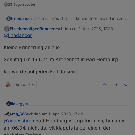
28 Tagen später
Linedancer
Lass mal, alles Gut. Ich konzentrier mich dann auf
L
das nächste Offline Treffen.
Ein ehemaliger Benutzer
schrieb am
1. Apr. 2025, 17:33
?
Nach jahrelangen beruflichen Telefon und
zuletzt editiert von
Offline
@
linedancer
Videokonferenzen Brauch ich sowas nicht mehr
wirklich.
Kleine Erinnerung an alle…
Sonntag um 16 Uhr im Kronenhof in Bad Homburg
Ich werde auf jeden Fall da sein.
1 Antwort
0
ilovegym
Willkommen beim Stammtisch im Raum Rhein-Main-
amg_666
schrieb am
1. Apr. 2025, 17:44
zuletzt editiert von
Offline
Hessen
@
accessburn
Bad Homburg ist top für mich, bin aber
am 06.04. nicht da, vlt klappts ja bei einem der