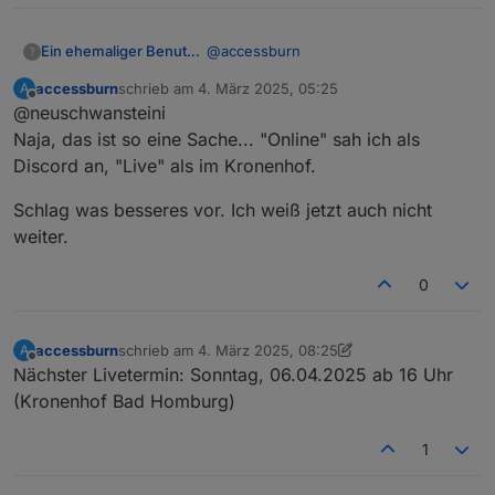
@
accessburn
Ein ehemaliger Benutzer
?
accessburn
schrieb am
4. März 2025, 05:25
A
du hast aber auch n Durcheinander im
zuletzt editiert von
Offline
@neuschwansteini
ersten Thread stehen.. da steht
naechster Onlinetermin 2.3. 18 uhr,
Der naechste Onlinetermin ist heute
Naja, das ist so eine Sache... "Online" sah ich als
dabei war das der Offlinetermin im
am 3.3. um 20.30 per discord,...
Discord an, "Live" als im Kronenhof.
Kronenhof.
Schlag was besseres vor. Ich weiß jetzt auch nicht
weiter.
0
accessburn
schrieb am
4. März 2025, 08:25
A
zuletzt editiert von accessburn
3. Apr. 2025, 10:05
Offline
Nächster Livetermin: Sonntag, 06.04.2025 ab 16 Uhr
(Kronenhof Bad Homburg)
1