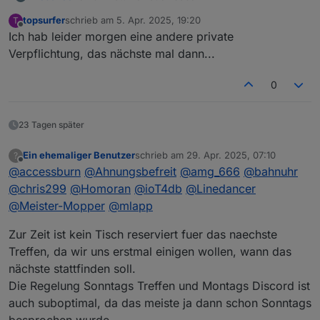
topsurfer
schrieb am
5. Apr. 2025, 19:20
T
zuletzt editiert von
Offline
Ich hab leider morgen eine andere private
Verpflichtung, das nächste mal dann...
0
23 Tagen später
Ein ehemaliger Benutzer
schrieb am
29. Apr. 2025, 07:10
?
zuletzt editiert von
Offline
@
accessburn
@
Ahnungsbefreit
@
amg_666
@
bahnuhr
@
chris299
@
Homoran
@
ioT4db
@
Linedancer
@
Meister-Mopper
@
mlapp
Zur Zeit ist kein Tisch reserviert fuer das naechste
Treffen, da wir uns erstmal einigen wollen, wann das
nächste stattfinden soll.
Die Regelung Sonntags Treffen und Montags Discord ist
auch suboptimal, da das meiste ja dann schon Sonntags
besprochen wurde....