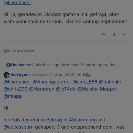
Offline
@
linedancer
Hi, ja, geradevim Discord gestern mal gefragt, aber
viele wohl noch im Urlaub.. dachte Anfang September?
0
10 Tagen später
Linedancer
Gibt’s hier eigentlich noch Bestrebungen, den
L
Stammtisch im wahren Leben fortzuführen, oder
ilovegym
schrieb am
12. Aug. 2025, 09:19
nur noch Online?
zuletzt editiert von ilovegym
8. Dez. 2025, 12:04
Offline
@
linedancer
@
Ahnungsbefreit
@
amg_666
@
bahnuhr
@
chris299
@
Homoran
@
ioT4db
@
Meister-Mopper
@
mlapp
Hi,
ich hab den
ersten Beitrag in Abstimmung mit
@
accessburn
gekapert :) und entsprechend dem, was