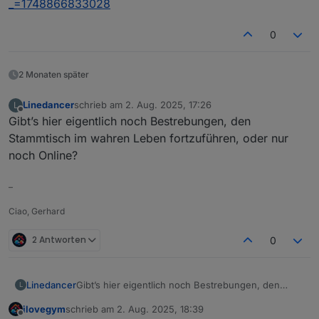
_=1748866833028
0
2 Monaten später
Linedancer
schrieb am
2. Aug. 2025, 17:26
L
zuletzt editiert von
Offline
Gibt’s hier eigentlich noch Bestrebungen, den
Stammtisch im wahren Leben fortzuführen, oder nur
noch Online?
–
Ciao, Gerhard
2 Antworten
0
Linedancer
Gibt’s hier eigentlich noch Bestrebungen, den
L
Stammtisch im wahren Leben fortzuführen, oder
ilovegym
schrieb am
2. Aug. 2025, 18:39
nur noch Online?
zuletzt editiert von