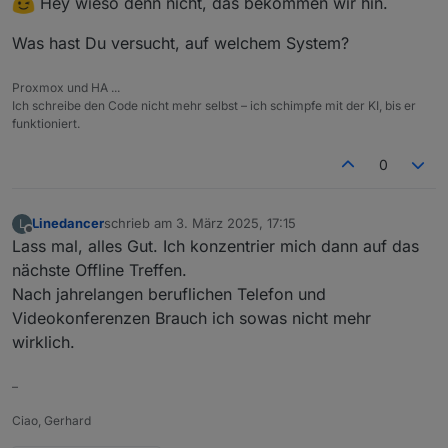
Hey wieso denn nicht, das bekommen wir hin.
Was hast Du versucht, auf welchem System?
Proxmox und HA ...
Ich schreibe den Code nicht mehr selbst – ich schimpfe mit der KI, bis er
funktioniert.
0
Linedancer
schrieb am
3. März 2025, 17:15
L
zuletzt editiert von
Offline
Lass mal, alles Gut. Ich konzentrier mich dann auf das
nächste Offline Treffen.
Nach jahrelangen beruflichen Telefon und
Videokonferenzen Brauch ich sowas nicht mehr
wirklich.
–
Ciao, Gerhard