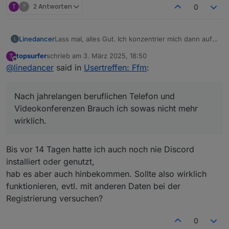
T
?
2 Antworten
0
Linedancer
Lass mal, alles Gut. Ich konzentrier mich dann auf
L
das nächste Offline Treffen.
topsurfer
schrieb am
3. März 2025, 18:50
T
Nach jahrelangen beruflichen Telefon und
zuletzt editiert von
Offline
@
linedancer
said in
Usertreffen: Ffm
:
Videokonferenzen Brauch ich sowas nicht mehr
wirklich.
Nach jahrelangen beruflichen Telefon und
Videokonferenzen Brauch ich sowas nicht mehr
wirklich.
Bis vor 14 Tagen hatte ich auch noch nie Discord
installiert oder genutzt,
hab es aber auch hinbekommen. Sollte also wirklich
funktionieren, evtl. mit anderen Daten bei der
Registrierung versuchen?
0