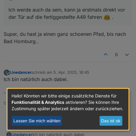
Ich werde auch da sein, kann ja erstmals direkt vor
der Tür auf die fertiggestellte A49 fahren
.
Super, du hast ja einen ganz schoenen Pfad, bis nach
Bad Homburg..
0
Linedancer
schrieb am
5. Apr. 2025, 18:45
L
zuletzt editiert von
Offline
Ich bin natürlich auch dabei.
–
Hallo! Könnten wir bitte einige zusätzliche Dienste für
Funktionalität & Analytics
aktivieren? Sie können Ihre
Ciao, Gerhard
Zustimmung später jederzeit ändern oder zurückziehen.
0
Lassen Sie mich wählen
Das ist ok
Linedancer
Ich bin natürlich auch dabei.
L