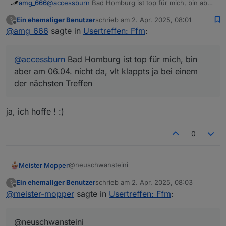
https://nuudel.digitalcourage.de/3OzTQc24ys64bhlf
amg_666
@
accessburn
Bad Homburg ist top für mich, bin aber
bitte gerne Datum ergänzen und auch Vorschläge für
am 06.04. nicht da, vlt klappts ja bei einem der
Wer Bock hat kann auch gerne zwischendurch in den
Ein ehemaliger Benutzer
schrieb am
2. Apr. 2025, 08:01
?
den Ort sind gerne Willkommen !! **
nächsten Treffen
zuletzt editiert von
Offline
Discord-Channel schauen :-) Einer ist meist online,
@
amg_666
sagte in
Usertreffen: Ffm
:
und hilft bei Fragen gerne!
@
accessburn
Bad Homburg ist top für mich, bin
aber am 06.04. nicht da, vlt klappts ja bei einem
der nächsten Treffen
ja, ich hoffe ! :)
0
@neuschwansteini
Meister Mopper
Ein ehemaliger Benutzer
schrieb am
2. Apr. 2025, 08:03
?
Ich werde auch da sein, kann ja erstmals
zuletzt editiert von
Offline
@
meister-mopper
sagte in
Usertreffen: Ffm
:
direkt vor der Tür auf die fertiggestellte A49
fahren
.
@neuschwansteini