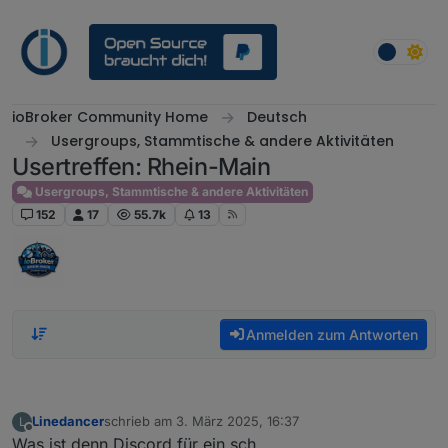
Weiter zum Inhalt
ioBroker Community Home
Deutsch
Usergroups, Stammtische & andere Aktivitäten
Usertreffen: Rhein-Main
Usergroups, Stammtische & andere Aktivitäten
152
17
55.7k
13
Anmelden zum Antworten
Linedancer
schrieb am
3. März 2025, 16:37
L
zuletzt editiert von
Offline
Was ist denn Discord für ein sch…