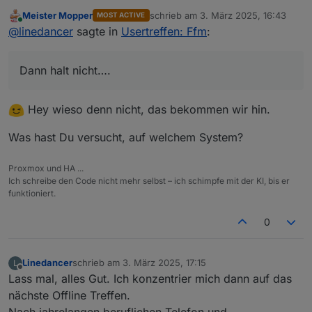
Meister Mopper
schrieb am
3. März 2025, 16:43
MOST ACTIVE
"Leider können wir aufgrund deiner Angaben
zuletzt editiert von
Online
@
linedancer
sagte in
Usertreffen: Ffm
:
keinen Account erstellen"
Dann halt nicht….
Dann halt nicht….
Hey wieso denn nicht, das bekommen wir hin.
Was hast Du versucht, auf welchem System?
Proxmox und HA ...
Ich schreibe den Code nicht mehr selbst – ich schimpfe mit der KI, bis er
funktioniert.
0
Linedancer
schrieb am
3. März 2025, 17:15
L
zuletzt editiert von
Offline
Lass mal, alles Gut. Ich konzentrier mich dann auf das
nächste Offline Treffen.
Nach jahrelangen beruflichen Telefon und