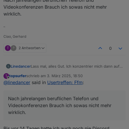
Videokonferenzen Brauch ich sowas nicht mehr
wirklich.
–
Ciao, Gerhard
T
?
2 Antworten
0
Linedancer
Lass mal, alles Gut. Ich konzentrier mich dann auf
L
das nächste Offline Treffen.
topsurfer
schrieb am
3. März 2025, 18:50
T
Nach jahrelangen beruflichen Telefon und
zuletzt editiert von
Offline
@
linedancer
said in
Usertreffen: Ffm
:
Videokonferenzen Brauch ich sowas nicht mehr
wirklich.
Nach jahrelangen beruflichen Telefon und
Videokonferenzen Brauch ich sowas nicht mehr
wirklich.
Bis vor 14 Tagen hatte ich auch noch nie Discord