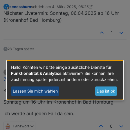
accessburn
schrieb am
4. März 2025, 08:25
A
zuletzt editiert von accessburn
3. Apr. 2025, 10:05
Offline
Nächster Livetermin: Sonntag, 06.04.2025 ab 16 Uhr
(Kronenhof Bad Homburg)
1
28 Tagen später
Linedancer
Lass mal, alles Gut. Ich konzentrier mich dann auf
L
Hallo! Könnten wir bitte einige zusätzliche Dienste für
das nächste Offline Treffen.
Ein ehemaliger Benutzer
schrieb am
1. Apr. 2025, 17:33
?
Funktionalität & Analytics
aktivieren? Sie können Ihre
Nach jahrelangen beruflichen Telefon und
zuletzt editiert von
Offline
@
linedancer
Videokonferenzen Brauch ich sowas nicht mehr
Zustimmung später jederzeit ändern oder zurückziehen.
wirklich.
Kleine Erinnerung an alle…
Lassen Sie mich wählen
Das ist ok
Sonntag um 16 Uhr im Kronenhof in Bad Homburg
Ich werde auf jeden Fall da sein.
1 Antwort
0