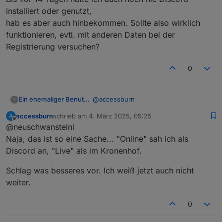
installiert oder genutzt,
hab es aber auch hinbekommen. Sollte also wirklich
funktionieren, evtl. mit anderen Daten bei der
Registrierung versuchen?
0
@
accessburn
Ein ehemaliger Benutzer
?
accessburn
schrieb am
4. März 2025, 05:25
A
du hast aber auch n Durcheinander im
zuletzt editiert von
Offline
@neuschwansteini
ersten Thread stehen.. da steht
naechster Onlinetermin 2.3. 18 uhr,
Der naechste Onlinetermin ist heute
Naja, das ist so eine Sache... "Online" sah ich als
dabei war das der Offlinetermin im
am 3.3. um 20.30 per discord,...
Discord an, "Live" als im Kronenhof.
Kronenhof.
Schlag was besseres vor. Ich weiß jetzt auch nicht
weiter.
0