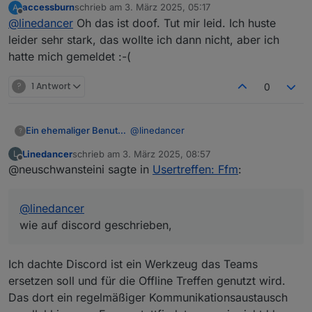
accessburn
schrieb am
3. März 2025, 05:17
A
nämlich Selbstgespräche führen, war leider sonst
zuletzt editiert von
Offline
@
linedancer
Oh das ist doof. Tut mir leid. Ich huste
niemand da 👎
leider sehr stark, das wollte ich dann nicht, aber ich
hatte mich gemeldet :-(
?
1 Antwort
0
@
linedancer
Ein ehemaliger Benutzer
?
Linedancer
schrieb am
3. März 2025, 08:57
L
Ach du Schande, das tut mir leid. Lt
zuletzt editiert von
Offline
@neuschwansteini sagte in
Usertreffen: Ffm
:
der Umfrage hättet ihr zu dritt sein
sollen, ich konnte, wie auf discord
geschrieben, leider nicht, aber die
@
linedancer
anderen beiden..??
wie auf discord geschrieben,
Ich dachte Discord ist ein Werkzeug das Teams
ersetzen soll und für die Offline Treffen genutzt wird.
Das dort ein regelmäßiger Kommunikationsaustausch