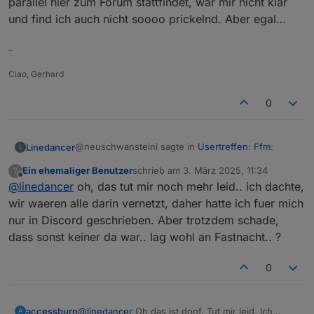
parallel hier zum Forum stattfindet, war mir nicht klar
und find ich auch nicht soooo prickelnd. Aber egal…
–
Ciao, Gerhard
0
@neuschwansteini sagte in
Usertreffen: Ffm
:
Linedancer
L
Ein ehemaliger Benutzer
schrieb am
3. März 2025, 11:34
?
zuletzt editiert von
Offline
@
linedancer
oh, das tut mir noch mehr leid.. ich dachte,
@
linedancer
wie auf discord geschrieben,
wir waeren alle darin vernetzt, daher hatte ich fuer mich
Ich dachte Discord ist ein Werkzeug das Teams
nur in Discord geschrieben. Aber trotzdem schade,
ersetzen soll und für die Offline Treffen genutzt
dass sonst keiner da war.. lag wohl an Fastnacht.. ?
wird. Das dort ein regelmäßiger
Kommunikationsaustausch parallel hier zum Forum
stattfindet, war mir nicht klar und find ich auch
0
nicht soooo prickelnd. Aber egal…
accessburn
@
linedancer
Oh das ist doof. Tut mir leid. Ich
A