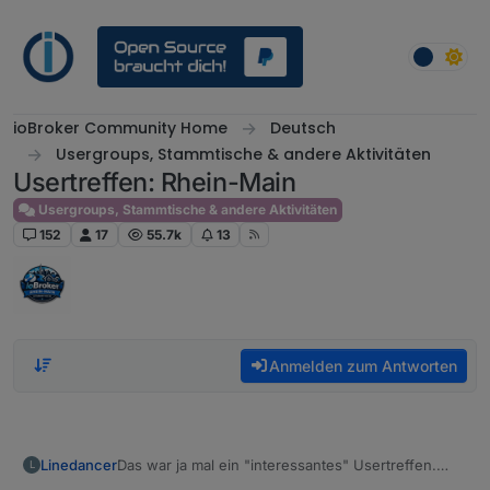
Weiter zum Inhalt
ioBroker Community Home
Deutsch
Usergroups, Stammtische & andere Aktivitäten
Usertreffen: Rhein-Main
Usergroups, Stammtische & andere Aktivitäten
152
17
55.7k
13
Anmelden zum Antworten
Linedancer
Das war ja mal ein "interessantes" Usertreffen.
L
Leider gabs nix Neues zu erzählen, ich musste