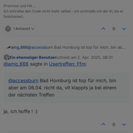
Meetings:
Proxmox und HA ...
Ich schreibe den Code nicht mehr selbst – ich schimpfe mit der KI, bis er
Online:
jeden 1. Montag im Monat ab 20:30 -
funktioniert.
https://discord.gg/yC65zjr5uq
[
Vor Ort-Treffen:
?
1 Antwort
0
**!! Attention please !! Link zur Umfrage für das
nächste Usertreffen
https://nuudel.digitalcourage.de/3OzTQc24ys64bhlf
amg_666
@
accessburn
Bad Homburg ist top für mich, bin aber
bitte gerne Datum ergänzen und auch Vorschläge für
am 06.04. nicht da, vlt klappts ja bei einem der
Wer Bock hat kann auch gerne zwischendurch in den
Ein ehemaliger Benutzer
schrieb am
2. Apr. 2025, 08:01
?
den Ort sind gerne Willkommen !! **
nächsten Treffen
zuletzt editiert von
Offline
Discord-Channel schauen :-) Einer ist meist online,
@
amg_666
sagte in
Usertreffen: Ffm
:
und hilft bei Fragen gerne!
@
accessburn
Bad Homburg ist top für mich, bin
aber am 06.04. nicht da, vlt klappts ja bei einem
der nächsten Treffen
ja, ich hoffe ! :)
0