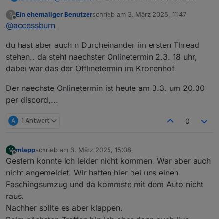
huste leider sehr stark, das wollte ich dann nicht,
Ein ehemaliger Benutzer
schrieb am
3. März 2025, 11:47
?
aber ich hatte mich gemeldet :-(
zuletzt editiert von
Offline
@
accessburn
du hast aber auch n Durcheinander im ersten Thread
stehen.. da steht naechster Onlinetermin 2.3. 18 uhr,
dabei war das der Offlinetermin im Kronenhof.
Der naechste Onlinetermin ist heute am 3.3. um 20.30
per discord,...
A
1 Antwort
0
mlapp
schrieb am
3. März 2025, 15:08
M
zuletzt editiert von
Offline
Gestern konnte ich leider nicht kommen. War aber auch
nicht angemeldet. Wir hatten hier bei uns einen
Faschingsumzug und da kommste mit dem Auto nicht
raus.
Nachher sollte es aber klappen.