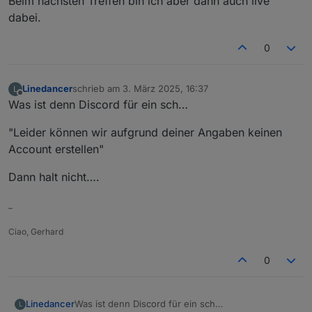
Beim nächsten Treffen bin ich aber dann auch live
dabei.
0
Linedancer
schrieb am
3. März 2025, 16:37
L
zuletzt editiert von
Offline
Was ist denn Discord für ein sch…
"Leider können wir aufgrund deiner Angaben keinen
Account erstellen"
Dann halt nicht….
–
Ciao, Gerhard
0
Was ist denn Discord für ein sch…
Linedancer
L