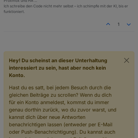
Tisch reservieren und fahren muss
Bad Homburg kein Problem habe.
Proxmox und HA ...
Ich schreibe den Code nicht mehr selbst – ich schimpfe mit der KI, bis er
auch keiner :)
funktioniert.
1
Hey! Du scheinst an dieser Unterhaltung
interessiert zu sein, hast aber noch kein
Konto.
Hast du es satt, bei jedem Besuch durch die
gleichen Beiträge zu scrollen? Wenn du dich
für ein Konto anmeldest, kommst du immer
genau dorthin zurück, wo du zuvor warst, und
kannst dich über neue Antworten
benachrichtigen lassen (entweder per E-Mail
oder Push-Benachrichtigung). Du kannst auch