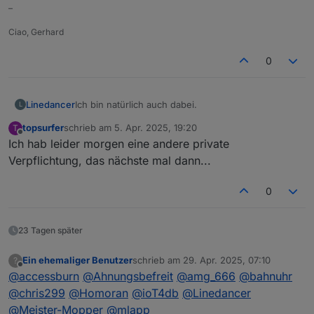
–
Ciao, Gerhard
0
Linedancer
Ich bin natürlich auch dabei.
L
topsurfer
schrieb am
5. Apr. 2025, 19:20
T
zuletzt editiert von
Offline
Ich hab leider morgen eine andere private
Verpflichtung, das nächste mal dann...
0
23 Tagen später
Ein ehemaliger Benutzer
schrieb am
29. Apr. 2025, 07:10
?
zuletzt editiert von
Offline
@
accessburn
@
Ahnungsbefreit
@
amg_666
@
bahnuhr
@
chris299
@
Homoran
@
ioT4db
@
Linedancer
@
Meister-Mopper
@
mlapp