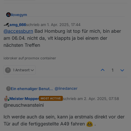
ilovegym
Willkommen beim Stammtisch im Raum Rhein-Main-
amg_666
schrieb am
1. Apr. 2025, 17:44
zuletzt editiert von
Offline
Hessen
@
accessburn
Bad Homburg ist top für mich, bin aber
am 06.04. nicht da, vlt klappts ja bei einem der
nächsten Treffen
iobroker auf proxmox container
?
1 Antwort
1
@
linedancer
Ein ehemaliger Benutzer
?
Meister Mopper
schrieb am
2. Apr. 2025, 07:58
MOST ACTIVE
Kleine Erinnerung an alle…
zuletzt editiert von
Online
@neuschwansteini
Sonntag um 16 Uhr im Kronenhof in
Ich werde auch da sein, kann ja erstmals direkt vor der
Bad Homburg
Ich werde auf jeden Fall da sein.
Tür auf die fertiggestellte A49 fahren
.