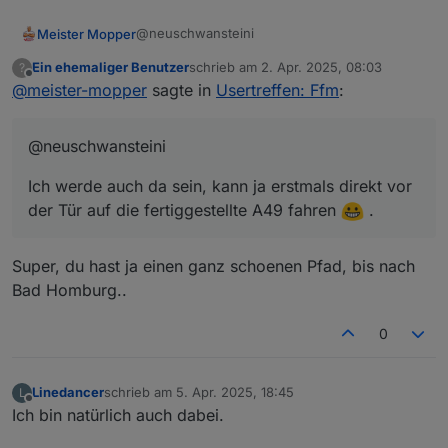
@neuschwansteini
Meister Mopper
Ein ehemaliger Benutzer
schrieb am
2. Apr. 2025, 08:03
?
Ich werde auch da sein, kann ja erstmals
zuletzt editiert von
Offline
@
meister-mopper
sagte in
Usertreffen: Ffm
:
direkt vor der Tür auf die fertiggestellte A49
fahren
.
@neuschwansteini
Ich werde auch da sein, kann ja erstmals direkt vor
der Tür auf die fertiggestellte A49 fahren
.
Super, du hast ja einen ganz schoenen Pfad, bis nach
Bad Homburg..
0
Linedancer
schrieb am
5. Apr. 2025, 18:45
L
zuletzt editiert von
Offline
Ich bin natürlich auch dabei.