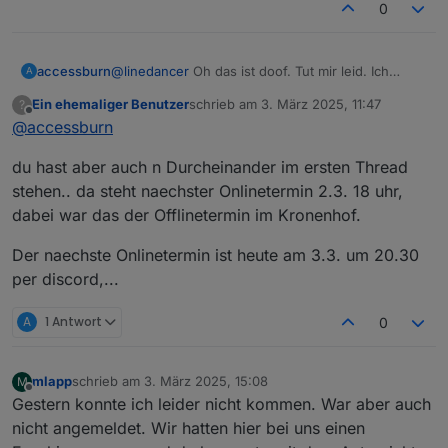
stattfindet, war mir nicht klar und find ich auch
0
nicht soooo prickelnd. Aber egal…
accessburn
@
linedancer
Oh das ist doof. Tut mir leid. Ich
A
huste leider sehr stark, das wollte ich dann nicht,
Ein ehemaliger Benutzer
schrieb am
3. März 2025, 11:47
?
aber ich hatte mich gemeldet :-(
zuletzt editiert von
Offline
@
accessburn
du hast aber auch n Durcheinander im ersten Thread
stehen.. da steht naechster Onlinetermin 2.3. 18 uhr,
dabei war das der Offlinetermin im Kronenhof.
Der naechste Onlinetermin ist heute am 3.3. um 20.30
per discord,...
A
1 Antwort
0
mlapp
schrieb am
3. März 2025, 15:08
M
zuletzt editiert von
Offline
Gestern konnte ich leider nicht kommen. War aber auch
nicht angemeldet. Wir hatten hier bei uns einen