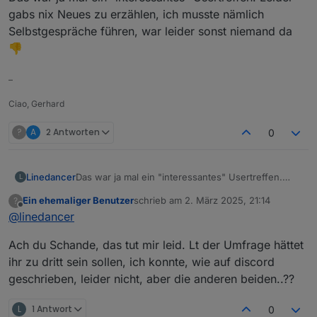
gabs nix Neues zu erzählen, ich musste nämlich
Selbstgespräche führen, war leider sonst niemand da
👎
–
Ciao, Gerhard
?
A
2 Antworten
0
Linedancer
Das war ja mal ein "interessantes" Usertreffen.
L
Leider gabs nix Neues zu erzählen, ich musste
Ein ehemaliger Benutzer
schrieb am
2. März 2025, 21:14
?
nämlich Selbstgespräche führen, war leider sonst
zuletzt editiert von
Offline
@
linedancer
niemand da 👎
Ach du Schande, das tut mir leid. Lt der Umfrage hättet
ihr zu dritt sein sollen, ich konnte, wie auf discord
geschrieben, leider nicht, aber die anderen beiden..??
L
1 Antwort
0