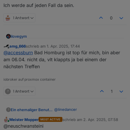
Ich werde auf jeden Fall da sein.
1 Antwort
0
ilovegym
Willkommen beim Stammtisch im Raum Rhein-Main-
amg_666
schrieb am
1. Apr. 2025, 17:44
zuletzt editiert von
Offline
Hessen
@
accessburn
Bad Homburg ist top für mich, bin aber
am 06.04. nicht da, vlt klappts ja bei einem der
nächsten Treffen
iobroker auf proxmox container
?
1 Antwort
1
@
linedancer
Ein ehemaliger Benutzer
?
Meister Mopper
schrieb am
2. Apr. 2025, 07:58
MOST ACTIVE
Kleine Erinnerung an alle…
zuletzt editiert von
Online
@neuschwansteini