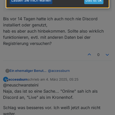
Lassen Sie mich wählen
Das ist ok
wirklich.
Bis vor 14 Tagen hatte ich auch noch nie Discord
installiert oder genutzt,
hab es aber auch hinbekommen. Sollte also wirklich
funktionieren, evtl. mit anderen Daten bei der
Registrierung versuchen?
0
@
accessburn
Ein ehemaliger Benutzer
?
accessburn
schrieb am
4. März 2025, 05:25
A
du hast aber auch n Durcheinander im
zuletzt editiert von
Offline
@neuschwansteini
ersten Thread stehen.. da steht
naechster Onlinetermin 2.3. 18 uhr,
Der naechste Onlinetermin ist heute
Naja, das ist so eine Sache... "Online" sah ich als
dabei war das der Offlinetermin im
am 3.3. um 20.30 per discord,...
Discord an, "Live" als im Kronenhof.
Kronenhof.
Schlag was besseres vor. Ich weiß jetzt auch nicht
weiter.