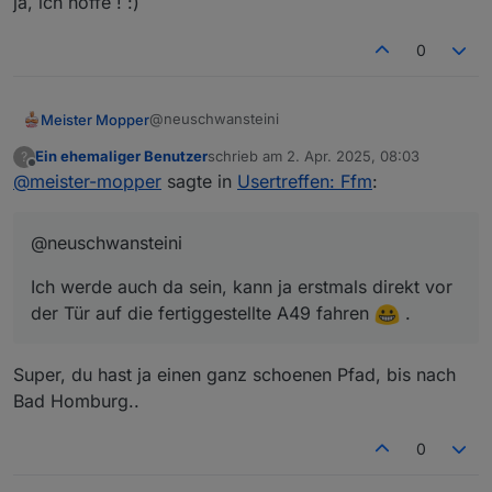
ja, ich hoffe ! :)
0
@neuschwansteini
Meister Mopper
Ein ehemaliger Benutzer
schrieb am
2. Apr. 2025, 08:03
?
Ich werde auch da sein, kann ja erstmals
zuletzt editiert von
Offline
@
meister-mopper
sagte in
Usertreffen: Ffm
:
direkt vor der Tür auf die fertiggestellte A49
fahren
.
@neuschwansteini
Ich werde auch da sein, kann ja erstmals direkt vor
der Tür auf die fertiggestellte A49 fahren
.
Super, du hast ja einen ganz schoenen Pfad, bis nach
Bad Homburg..
0