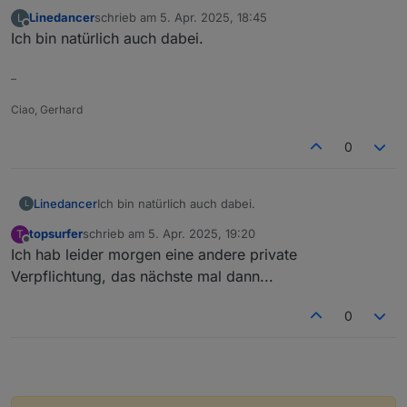
Linedancer
schrieb am
5. Apr. 2025, 18:45
L
zuletzt editiert von
Offline
Ich bin natürlich auch dabei.
–
Ciao, Gerhard
0
Linedancer
Ich bin natürlich auch dabei.
L
topsurfer
schrieb am
5. Apr. 2025, 19:20
T
zuletzt editiert von
Offline
Ich hab leider morgen eine andere private
Verpflichtung, das nächste mal dann...
0