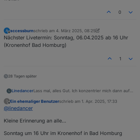
0
accessburn
schrieb am
4. März 2025, 08:25
A
zuletzt editiert von accessburn
3. Apr. 2025, 10:05
Offline
Nächster Livetermin: Sonntag, 06.04.2025 ab 16 Uhr
(Kronenhof Bad Homburg)
1
28 Tagen später
Linedancer
Lass mal, alles Gut. Ich konzentrier mich dann auf
L
das nächste Offline Treffen.
Ein ehemaliger Benutzer
schrieb am
1. Apr. 2025, 17:33
?
Nach jahrelangen beruflichen Telefon und
zuletzt editiert von
Offline
@
linedancer
Videokonferenzen Brauch ich sowas nicht mehr
wirklich.
Kleine Erinnerung an alle…
Sonntag um 16 Uhr im Kronenhof in Bad Homburg