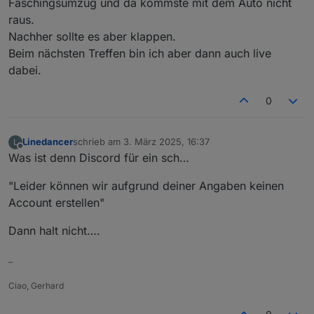
Faschingsumzug und da kommste mit dem Auto nicht
raus.
Nachher sollte es aber klappen.
Beim nächsten Treffen bin ich aber dann auch live
dabei.
0
Linedancer
schrieb am
3. März 2025, 16:37
L
zuletzt editiert von
Offline
Was ist denn Discord für ein sch…
"Leider können wir aufgrund deiner Angaben keinen
Account erstellen"
Dann halt nicht….
–
Ciao, Gerhard