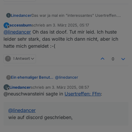
Linedancer
Das war ja mal ein "interessantes" Usertreffen.
L
Leider gabs nix Neues zu erzählen, ich musste
accessburn
schrieb am
3. März 2025, 05:17
A
nämlich Selbstgespräche führen, war leider sonst
zuletzt editiert von
Offline
@
linedancer
Oh das ist doof. Tut mir leid. Ich huste
niemand da 👎
leider sehr stark, das wollte ich dann nicht, aber ich
hatte mich gemeldet :-(
?
1 Antwort
0
@
linedancer
Ein ehemaliger Benutzer
?
Linedancer
schrieb am
3. März 2025, 08:57
L
Ach du Schande, das tut mir leid. Lt
zuletzt editiert von
Offline
@neuschwansteini sagte in
Usertreffen: Ffm
:
der Umfrage hättet ihr zu dritt sein
sollen, ich konnte, wie auf discord
geschrieben, leider nicht, aber die
@
linedancer
anderen beiden..??
wie auf discord geschrieben,