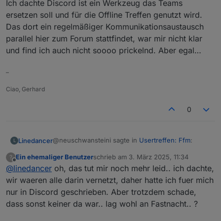
Ich dachte Discord ist ein Werkzeug das Teams
ersetzen soll und für die Offline Treffen genutzt wird.
Das dort ein regelmäßiger Kommunikationsaustausch
parallel hier zum Forum stattfindet, war mir nicht klar
und find ich auch nicht soooo prickelnd. Aber egal…
–
Ciao, Gerhard
0
@neuschwansteini sagte in
Usertreffen: Ffm
:
Linedancer
L
Ein ehemaliger Benutzer
schrieb am
3. März 2025, 11:34
?
zuletzt editiert von
Offline
@
linedancer
oh, das tut mir noch mehr leid.. ich dachte,
@
linedancer
wie auf discord geschrieben,
wir waeren alle darin vernetzt, daher hatte ich fuer mich
Ich dachte Discord ist ein Werkzeug das Teams
nur in Discord geschrieben. Aber trotzdem schade,
ersetzen soll und für die Offline Treffen genutzt
dass sonst keiner da war.. lag wohl an Fastnacht.. ?
wird. Das dort ein regelmäßiger
Kommunikationsaustausch parallel hier zum Forum