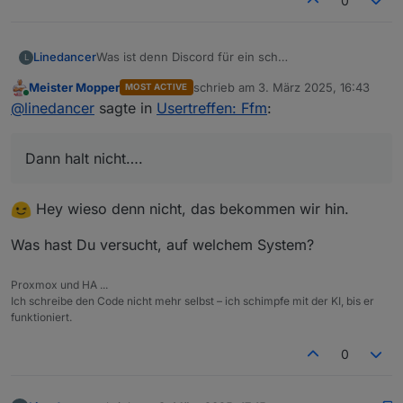
0
Was ist denn Discord für ein sch…
Linedancer
L
Meister Mopper
schrieb am
3. März 2025, 16:43
MOST ACTIVE
"Leider können wir aufgrund deiner Angaben
zuletzt editiert von
Online
@
linedancer
sagte in
Usertreffen: Ffm
:
keinen Account erstellen"
Dann halt nicht….
Dann halt nicht….
Hey wieso denn nicht, das bekommen wir hin.
Was hast Du versucht, auf welchem System?
Proxmox und HA ...
Ich schreibe den Code nicht mehr selbst – ich schimpfe mit der KI, bis er
funktioniert.
0