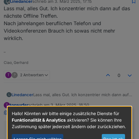
Linedancer
schrieb am
3. März 2025, 17:15
L
zuletzt editiert von
Offline
Lass mal, alles Gut. Ich konzentrier mich dann auf das
nächste Offline Treffen.
Nach jahrelangen beruflichen Telefon und
Videokonferenzen Brauch ich sowas nicht mehr
wirklich.
–
Ciao, Gerhard
T
?
2 Antworten
0
Linedancer
Lass mal, alles Gut. Ich konzentrier mich dann auf
L
das nächste Offline Treffen.
topsurfer
schrieb am
3. März 2025, 18:50
T
Nach jahrelangen beruflichen Telefon und
zuletzt editiert von
Offline
@
linedancer
said in
Usertreffen: Ffm
:
Videokonferenzen Brauch ich sowas nicht mehr
Hallo! Könnten wir bitte einige zusätzliche Dienste für
wirklich.
Funktionalität & Analytics
aktivieren? Sie können Ihre
Zustimmung später jederzeit ändern oder zurückziehen.
Nach jahrelangen beruflichen Telefon und
Videokonferenzen Brauch ich sowas nicht mehr