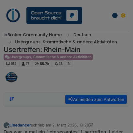
Weiter zum Inhalt
ioBroker Community Home
Deutsch
Usergroups, Stammtische & andere Aktivitäten
Usertreffen: Rhein-Main
Usergroups, Stammtische & andere Aktivitäten
152
17
55.7k
13
Anmelden zum Antworten
Linedancer
schrieb am
2. März 2025, 19:28
L
zuletzt editiert von Linedancer
3. Feb. 2025, 20:29
Offline
Das war ja mal ein "interessantes" Usertreffen. Leider