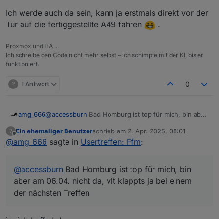
Sonntag um 16 Uhr im Kronenhof in
Ich werde auch da sein, kann ja erstmals direkt vor der
Bad Homburg
Ich werde auf jeden Fall da sein.
Tür auf die fertiggestellte A49 fahren
.
Meetings:
Proxmox und HA ...
Ich schreibe den Code nicht mehr selbst – ich schimpfe mit der KI, bis er
Online:
jeden 1. Montag im Monat ab 20:30 -
funktioniert.
https://discord.gg/yC65zjr5uq
[
Vor Ort-Treffen:
?
1 Antwort
0
**!! Attention please !! Link zur Umfrage für das
nächste Usertreffen
https://nuudel.digitalcourage.de/3OzTQc24ys64bhlf
amg_666
@
accessburn
Bad Homburg ist top für mich, bin aber
bitte gerne Datum ergänzen und auch Vorschläge für
am 06.04. nicht da, vlt klappts ja bei einem der
Wer Bock hat kann auch gerne zwischendurch in den
Ein ehemaliger Benutzer
schrieb am
2. Apr. 2025, 08:01
?
den Ort sind gerne Willkommen !! **
nächsten Treffen
zuletzt editiert von
Offline
Discord-Channel schauen :-) Einer ist meist online,
@
amg_666
sagte in
Usertreffen: Ffm
:
und hilft bei Fragen gerne!
@
accessburn
Bad Homburg ist top für mich, bin
aber am 06.04. nicht da, vlt klappts ja bei einem
der nächsten Treffen