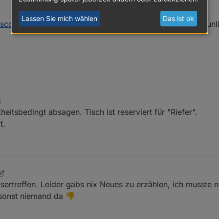
Lassen Sie mich wählen
Das ist ok
discord.gg/yC65zjr5uq
bitte bei dir oben ein, der ist jetzt unl
8
eitsbedingt absagen. Tisch ist reserviert für "Riefer".
t.
. Feb. 2025, 20:29
Usertreffen. Leider gabs nix Neues zu erzählen, ich musste 
 sonst niemand da 👎