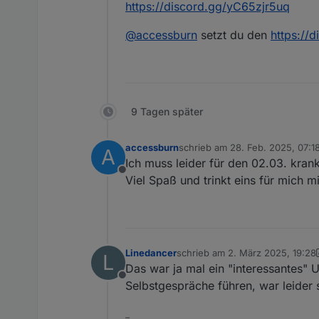
https://discord.gg/yC65zjr5uq
@
accessburn
setzt du den
https://
9 Tagen später
accessburn
schrieb am
28. Feb. 2025, 07:1
A
zuletzt editiert von
Ich muss leider für den 02.03. krankh
Offline
Viel Spaß und trinkt eins für mich mi
Linedancer
schrieb am
2. März 2025, 19:28
L
zuletzt editiert von Linedancer
3
Das war ja mal ein "interessantes" 
Offline
Selbstgespräche führen, war leider
–