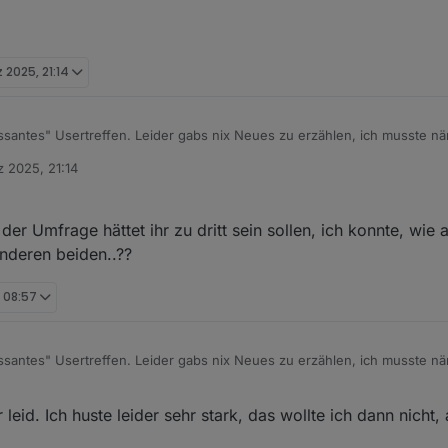
z 2025, 21:14
essantes" Usertreffen. Leider gabs nix Neues zu erzählen, ich musste n
 niemand da 👎
z 2025, 21:14
der Umfrage hättet ihr zu dritt sein sollen, ich konnte, wie 
anderen beiden..??
, 08:57
essantes" Usertreffen. Leider gabs nix Neues zu erzählen, ich musste n
 niemand da 👎
 leid. Ich huste leider sehr stark, das wollte ich dann nicht,