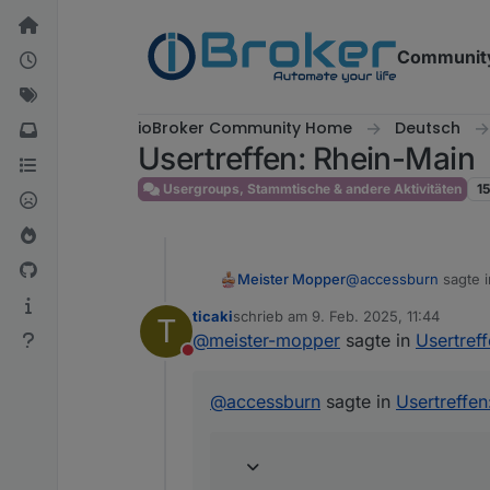
Weiter zum Inhalt
Communit
ioBroker Community Home
Deutsch
Usertreffen: Rhein-Main
Usergroups, Stammtische & andere Aktivitäten
1
@
accessburn
sagte 
Meister Mopper
ticaki
schrieb am
9. Feb. 2025, 11:44
T
zuletzt editiert von
@
meister-mopper
sagte in
Usertref
Reminder für heute
Nicht stören
Weiter oben steht 18
Meeting link:
http
@
accessburn
sagte in
Usertreffen
MOD-EDIT: link ge