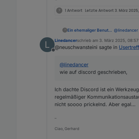
?
1 Antwort
Letzte Antwort
3. März 2025,
@
linedancer
Ein ehemaliger Benutzer
?
Linedancer
schrieb am
3. März 2025, 08:57
L
Ach du Schand
zuletzt editiert von
@neuschwansteini sagte in
Usertref
geschrieben,
Offline
@
linedancer
wie auf discord geschrieben,
Ich dachte Discord ist ein Werkzeug 
regelmäßiger Kommunikationsaustausc
nicht soooo prickelnd. Aber egal…
–
Ciao, Gerhard