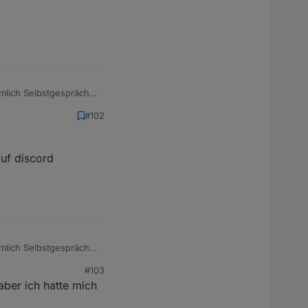
ämlich Selbstgespräche
#102
auf discord
ämlich Selbstgespräche
#103
 aber ich hatte mich