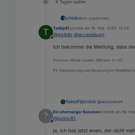
9 Tagen später
Moin zusammen,
ioT4db
Taddy81
schrieb am
19. Feb. 2025, 12:03
T
wir hatten gestern unseren ers
zuletzt editiert von
@
iot4db
@
accessburn
und ich für meinen Teil fand e
Offline
Tolle Mischung an Leuten und
Ich bekomme die Meldung, dass der 
können. Coole Sache!
Wir hatten dann noch folgende
Proxmox 3Node Cluster, IOBroker in LXC
jeden 1. Montag im Monat
so, was vergessen?
wir bzw. Bernd (
@
ilove
PV Visualisierung und Steuerung mit NodeRed 
geben) auf (den kann man
Link und kurze Info wie
Grüße und schöne Woche...
@
iot4db
@
accessburn
Taddy81
T
Ein ehemaliger Benutzer
schrieb am
19. Fe
?
Ich bekomme die Meldung, das
zuletzt editiert von
@
taddy81
Offline
ja, ich hab jetzt einen, der nicht meh