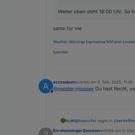
Weiter oben steht 18:00 Uhr. So h
same for me
Weather-Warnings
Espresense
NSPanel-Lovela
Spenden
accessburn
schrieb am
9. Feb. 2025, 11:45
A
zuletzt editiert von
@
meister-mopper
Du hast Recht, ve
Offline
@
topsurfer
sagte in
Usertreffe
ticaki
T
Ein ehemaliger Benutzer
schrieb am
9. Feb
?
zuletzt editiert von