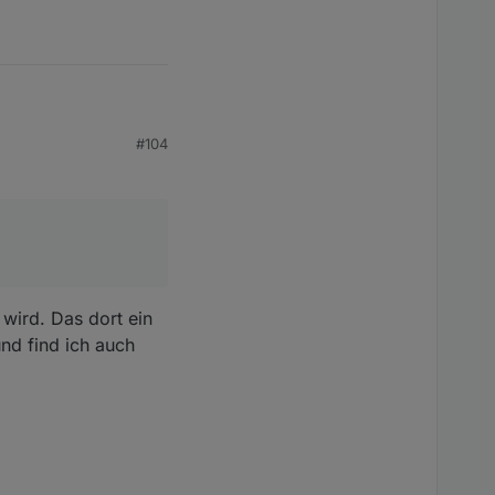
#104
onnte, wie auf discord
 wird. Das dort ein
nd find ich auch