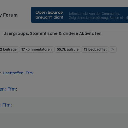
y Forum
Usergroups, Stammtische & andere Aktivitäten
52
beiträge
17
kommentatoren
55.7k
aufrufe
13
beobachtet
in
Usertreffen: Ffm
:
fen: Ffm
:
 (09.02.) 16 Uhr online!
:00 Uhr. So habe ich es mir eingerichtet. :man-shrugging:
s://teams.live.com/meet/9321
: Ffm
:
kürzt!