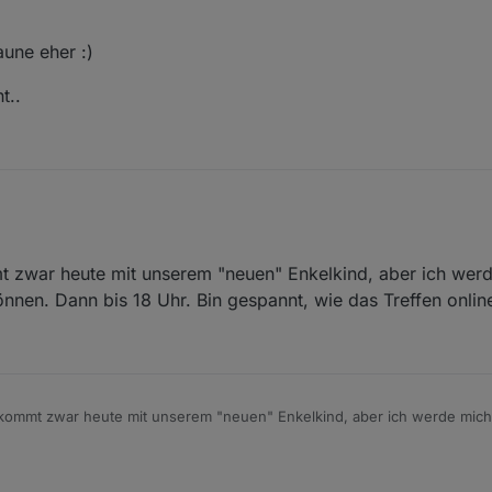
tuell aber keine Kamera am Haupt-PC. Könnte die vom 3D-Drucker anschl
 HW-seitig eingestellt ;-) )
ht ist, a hab keine und b muss ich dann ja rasieren
aune eher :)
t..
st nicht Pflicht, gute Laune eher :)
zwar heute mit unserem "neuen" Enkelkind, aber ich werd
r pack ich es auch nicht..
nnen. Dann bis 18 Uhr. Bin gespannt, wie das Treffen online
mmt zwar heute mit unserem "neuen" Enkelkind, aber ich werde mich 
Dann bis 18 Uhr. Bin gespannt, wie das Treffen online wird :-)