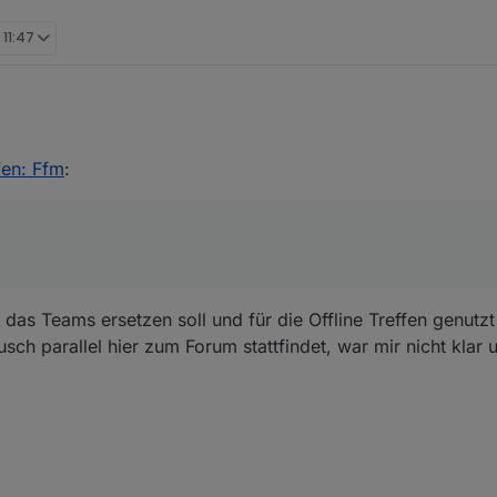
 11:47
e, das tut mir leid. Lt der Umfrage hättet ihr zu dritt sein sollen, ich k
fen: Ffm
:
 leider nicht, aber die anderen beiden..??
das Teams ersetzen soll und für die Offline Treffen genutzt
h parallel hier zum Forum stattfindet, war mir nicht klar u