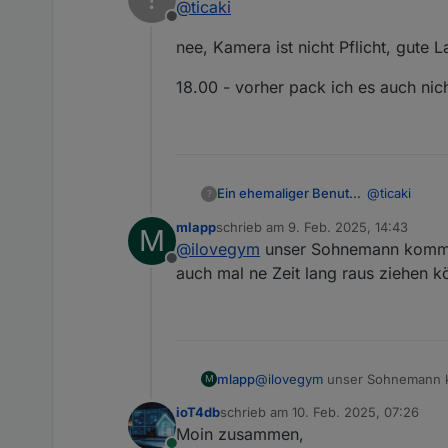
@
ticaki
Teams gerade installiert, ak
Offline
ist aber auch 20cm Entfernung
Ich hoffe nicht das Kamera pflic
nee, Kamera ist nicht Pflicht, gute L
18.00 - vorher pack ich es auch nich
@
ticaki
Ein ehemaliger Benutzer
?
mlapp
schrieb am
9. Feb. 2025, 14:43
M
nee, Kamera i
zuletzt editiert von
@
ilovegym
unser Sohnemann kommt 
Offline
18.00 - vorhe
auch mal ne Zeit lang raus ziehen kö
mlapp
@
ilovegym
unser Sohnemann ko
M
Zeit lang raus ziehen können. 
ioT4db
schrieb am
10. Feb. 2025, 07:26
zuletzt editiert von
Moin zusammen,