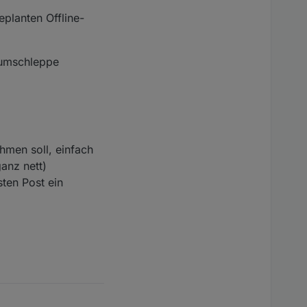
eplanten Offline-
rumschleppe
hmen soll, einfach
anz nett)
sten Post ein