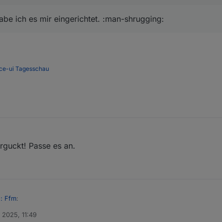
abe ich es mir eingerichtet. :man-shrugging:
ce-ui
Tagesschau
rguckt! Passe es an.
n: Ffm
:
. 2025, 11:49