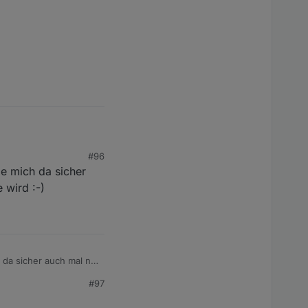
iessen (die Schärfe
#96
e mich da sicher
 wird :-)
da sicher auch mal ne
#97