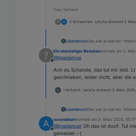
Ciao, Gerhard
?
A
2 Antworten
Letzte Antwort
2. Mär
Linedancer
Das war ja mal ein "inter
L
führen, war leider sonst
Ein ehemaliger Benutzer
schrieb am
2. Mär
?
zuletzt editiert von
@
linedancer
Offline
Ach du Schande, das tut mir leid. Lt 
geschrieben, leider nicht, aber die 
L
1 Antwort
Letzte Antwort
3. März 2025
Linedancer
Das war ja mal ein "inter
L
führen, war leider sonst
accessburn
schrieb am
3. März 2025, 05:17
A
zuletzt editiert von
@
linedancer
Oh das ist doof. Tut mir
Offline
gemeldet :-(