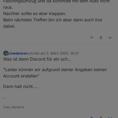
Faschingsumzug und da kommste mit dem Auto nicht
raus.
Nachher sollte es aber klappen.
Beim nächsten Treffen bin ich aber dann auch live
dabei.
0
Linedancer
schrieb am
3. März 2025, 16:37
L
zuletzt editiert von
Online
Was ist denn Discord für ein sch…
"Leider können wir aufgrund deiner Angaben keinen
Account erstellen"
Dann halt nicht….
–
Ciao, Gerhard
0