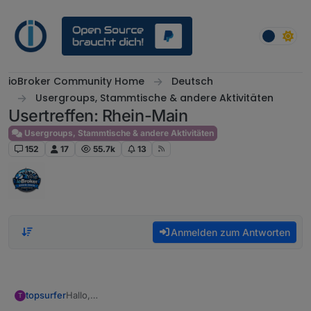
Weiter zum Inhalt
ioBroker Community Home
Deutsch
Usergroups, Stammtische & andere Aktivitäten
Usertreffen: Rhein-Main
Usergroups, Stammtische & andere Aktivitäten
152
17
55.7k
13
Anmelden zum Antworten
Hallo,
topsurfer
T
habe gerade erste euren Thread hier gefunden - bin