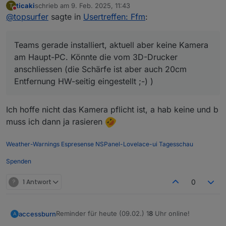
ticaki
schrieb am
9. Feb. 2025, 11:43
T
aus dem Odenwald und würde heute (und evtl. auch
Teams gerade installiert, aktuell aber keine Kamera
zuletzt editiert von
Nicht stören
@
topsurfer
sagte in
Usertreffen: Ffm
:
beim realen Treffen) teilnehmen wollen.
am Haupt-PC. Könnte die vom 3D-Drucker
Muss schauen wie ich es heute hinbekomme,
anschliessen (die Schärfe ist aber auch 20cm
VG aus dem Odenwald,
bekommen Besuch, versuche aber mich
Entfernung HW-seitig eingestellt ;-) )
Martin
Teams gerade installiert, aktuell aber keine Kamera
dazuzuschalten....
Wenn jemand mir den Einladung-Link zusenden
am Haupt-PC. Könnte die vom 3D-Drucker
würde, thx!
anschliessen (die Schärfe ist aber auch 20cm
Entfernung HW-seitig eingestellt ;-) )
Ich hoffe nicht das Kamera pflicht ist, a hab keine und b
muss ich dann ja rasieren
Weather-Warnings
Espresense
NSPanel-Lovelace-ui
Tagesschau
Spenden
?
1 Antwort
0
Reminder für heute (09.02.) 1
8
Uhr online!
accessburn
A