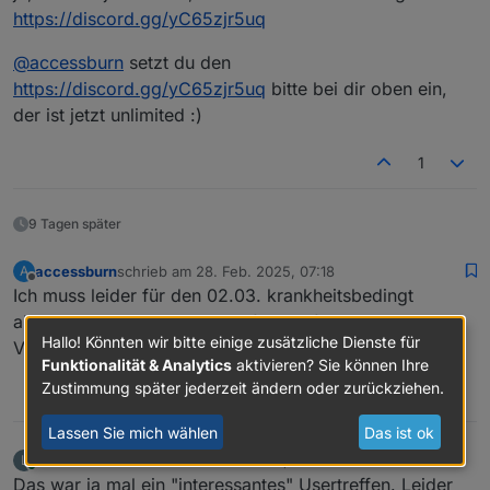
https://discord.gg/yC65zjr5uq
@
accessburn
setzt du den
https://discord.gg/yC65zjr5uq
bitte bei dir oben ein,
der ist jetzt unlimited :)
1
9 Tagen später
accessburn
schrieb am
28. Feb. 2025, 07:18
A
zuletzt editiert von
Offline
Ich muss leider für den 02.03. krankheitsbedingt
absagen. Tisch ist reserviert für "Riefer".
Hallo! Könnten wir bitte einige zusätzliche Dienste für
Viel Spaß und trinkt eins für mich mit.
Funktionalität & Analytics
aktivieren? Sie können Ihre
Zustimmung später jederzeit ändern oder zurückziehen.
0
Lassen Sie mich wählen
Das ist ok
Linedancer
schrieb am
2. März 2025, 19:28
L
zuletzt editiert von Linedancer
3. Feb. 2025, 20:29
Online
Das war ja mal ein "interessantes" Usertreffen. Leider