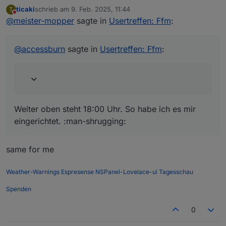
ticaki
schrieb am
9. Feb. 2025, 11:44
T
zuletzt editiert von
Nicht stören
@
meister-mopper
sagte in
Reminder für heute (09.02.) 16 Uhr
Usertreffen: Ffm
:
online!
Weiter oben steht 18:00 Uhr. So habe ich es
mir eingerichtet. :man-shrugging:
Meeting link:
@
accessburn
sagte in
Usertreffen: Ffm
:
https://teams.live.com/meet/9321
MOD-EDIT: link gekürzt!
Weiter oben steht 18:00 Uhr. So habe ich es mir
eingerichtet. :man-shrugging:
same for me
Weather-Warnings
Espresense
NSPanel-Lovelace-ui
Tagesschau
Spenden
0