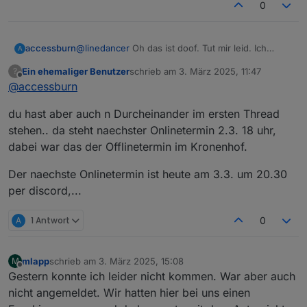
stattfindet, war mir nicht klar und find ich auch
0
nicht soooo prickelnd. Aber egal…
accessburn
@
linedancer
Oh das ist doof. Tut mir leid. Ich
A
huste leider sehr stark, das wollte ich dann nicht,
Ein ehemaliger Benutzer
schrieb am
3. März 2025, 11:47
?
aber ich hatte mich gemeldet :-(
zuletzt editiert von
Offline
@
accessburn
du hast aber auch n Durcheinander im ersten Thread
stehen.. da steht naechster Onlinetermin 2.3. 18 uhr,
dabei war das der Offlinetermin im Kronenhof.
Der naechste Onlinetermin ist heute am 3.3. um 20.30
per discord,...
A
1 Antwort
0
mlapp
schrieb am
3. März 2025, 15:08
M
zuletzt editiert von
Offline
Gestern konnte ich leider nicht kommen. War aber auch
nicht angemeldet. Wir hatten hier bei uns einen