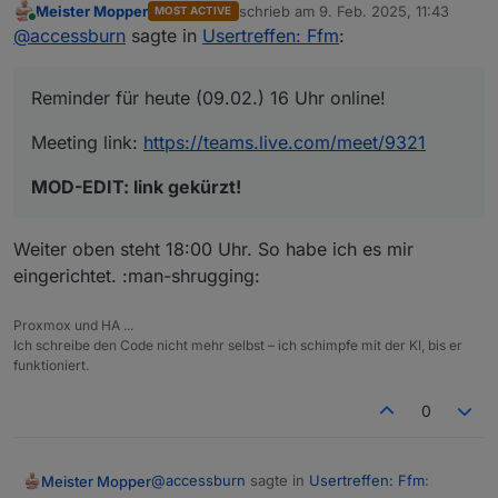
Meister Mopper
schrieb am
9. Feb. 2025, 11:43
MOST ACTIVE
Meeting link:
https://teams.live.com/meet/9321
zuletzt editiert von
Online
@
accessburn
sagte in
Usertreffen: Ffm
:
MOD-EDIT: link gekürzt!
Reminder für heute (09.02.) 16 Uhr online!
Meeting link:
https://teams.live.com/meet/9321
MOD-EDIT: link gekürzt!
Weiter oben steht 18:00 Uhr. So habe ich es mir
eingerichtet. :man-shrugging:
Proxmox und HA ...
Ich schreibe den Code nicht mehr selbst – ich schimpfe mit der KI, bis er
funktioniert.
0
@
accessburn
sagte in
Usertreffen: Ffm
:
Meister Mopper