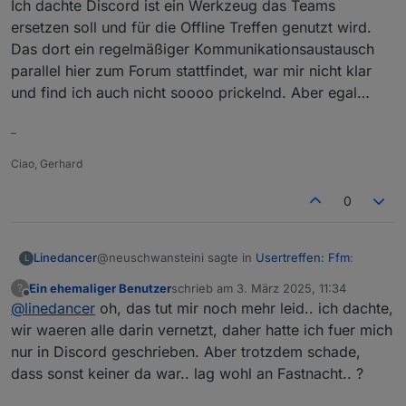
Ich dachte Discord ist ein Werkzeug das Teams
ersetzen soll und für die Offline Treffen genutzt wird.
Das dort ein regelmäßiger Kommunikationsaustausch
parallel hier zum Forum stattfindet, war mir nicht klar
und find ich auch nicht soooo prickelnd. Aber egal…
–
Ciao, Gerhard
0
@neuschwansteini sagte in
Usertreffen: Ffm
:
Linedancer
L
Ein ehemaliger Benutzer
schrieb am
3. März 2025, 11:34
?
zuletzt editiert von
Offline
@
linedancer
oh, das tut mir noch mehr leid.. ich dachte,
@
linedancer
wie auf discord geschrieben,
wir waeren alle darin vernetzt, daher hatte ich fuer mich
Ich dachte Discord ist ein Werkzeug das Teams
nur in Discord geschrieben. Aber trotzdem schade,
ersetzen soll und für die Offline Treffen genutzt
dass sonst keiner da war.. lag wohl an Fastnacht.. ?
wird. Das dort ein regelmäßiger
Kommunikationsaustausch parallel hier zum Forum