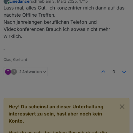
Linedancer
schrieb am
3. März 2025, 17:15
L
zuletzt editiert von
Online
Lass mal, alles Gut. Ich konzentrier mich dann auf das
nächste Offline Treffen.
Nach jahrelangen beruflichen Telefon und
Videokonferenzen Brauch ich sowas nicht mehr
wirklich.
–
Ciao, Gerhard
T
?
2 Antworten
0
Hey! Du scheinst an dieser Unterhaltung
interessiert zu sein, hast aber noch kein
Konto.
Hast du es satt, bei jedem Besuch durch die