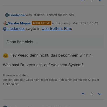
Was ist denn Discord für ein sch…
Linedancer
L
Meister Mopper
schrieb am
3. März 2025, 16:43
MOST ACTIVE
"Leider können wir aufgrund deiner Angaben
zuletzt editiert von
Online
@
linedancer
sagte in
Usertreffen: Ffm
:
keinen Account erstellen"
Dann halt nicht….
Dann halt nicht….
Hey wieso denn nicht, das bekommen wir hin.
Was hast Du versucht, auf welchem System?
Proxmox und HA ...
Ich schreibe den Code nicht mehr selbst – ich schimpfe mit der KI, bis er
funktioniert.
0