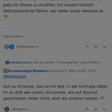
gabs nix Neues zu erzählen, ich musste nämlich
Selbstgespräche führen, war leider sonst niemand da
👎
–
Ciao, Gerhard
?
A
2 Antworten
0
Linedancer
Das war ja mal ein "interessantes" Usertreffen.
L
Leider gabs nix Neues zu erzählen, ich musste
Ein ehemaliger Benutzer
schrieb am
2. März 2025, 21:14
?
nämlich Selbstgespräche führen, war leider sonst
zuletzt editiert von
Offline
@
linedancer
niemand da 👎
Ach du Schande, das tut mir leid. Lt der Umfrage hättet
ihr zu dritt sein sollen, ich konnte, wie auf discord
geschrieben, leider nicht, aber die anderen beiden..??
L
1 Antwort
0