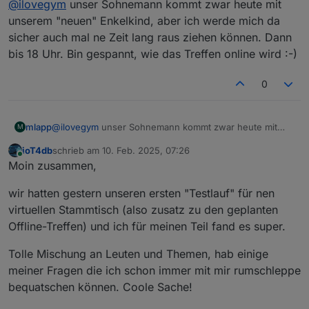
@
ilovegym
unser Sohnemann kommt zwar heute mit
Laune eher :)
18.00 - vorher pack ich es auch nicht..
unserem "neuen" Enkelkind, aber ich werde mich da
sicher auch mal ne Zeit lang raus ziehen können. Dann
bis 18 Uhr. Bin gespannt, wie das Treffen online wird :-)
0
mlapp
@
ilovegym
unser Sohnemann kommt zwar heute mit
M
unserem "neuen" Enkelkind, aber ich werde mich da
ioT4db
schrieb am
10. Feb. 2025, 07:26
sicher auch mal ne Zeit lang raus ziehen können. Dann
zuletzt editiert von
Online
Moin zusammen,
bis 18 Uhr. Bin gespannt, wie das Treffen online wird :-)
wir hatten gestern unseren ersten "Testlauf" für nen
virtuellen Stammtisch (also zusatz zu den geplanten
Offline-Treffen) und ich für meinen Teil fand es super.
Tolle Mischung an Leuten und Themen, hab einige
meiner Fragen die ich schon immer mit mir rumschleppe
bequatschen können. Coole Sache!