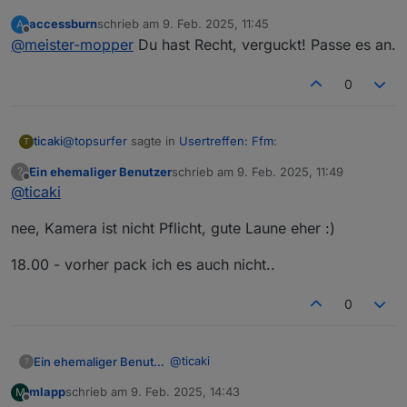
accessburn
schrieb am
9. Feb. 2025, 11:45
A
zuletzt editiert von
Offline
@
meister-mopper
Du hast Recht, verguckt! Passe es an.
0
@
topsurfer
sagte in
Usertreffen: Ffm
:
ticaki
T
Ein ehemaliger Benutzer
schrieb am
9. Feb. 2025, 11:49
?
zuletzt editiert von
Offline
@
ticaki
Teams gerade installiert, aktuell aber keine Kamera
am Haupt-PC. Könnte die vom 3D-Drucker
Ich hoffe nicht das Kamera pflicht ist, a hab keine und b
anschliessen (die Schärfe ist aber auch 20cm
nee, Kamera ist nicht Pflicht, gute Laune eher :)
muss ich dann ja rasieren
Entfernung HW-seitig eingestellt ;-) )
18.00 - vorher pack ich es auch nicht..
0
@
ticaki
Ein ehemaliger Benutzer
?
mlapp
schrieb am
9. Feb. 2025, 14:43
M
nee, Kamera ist nicht Pflicht, gute
zuletzt editiert von
Offline