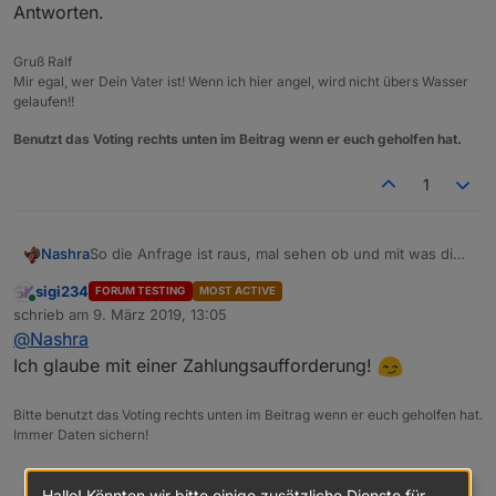
Antworten.
Gruß Ralf
Mir egal, wer Dein Vater ist! Wenn ich hier angel, wird nicht übers Wasser
gelaufen!!
Benutzt das Voting rechts unten im Beitrag wenn er euch geholfen hat.
1
Nashra
So die Anfrage ist raus, mal sehen ob und mit was die
Antworten.
sigi234
FORUM TESTING
MOST ACTIVE
Online
schrieb am
9. März 2019, 13:05
zuletzt editiert von
@
Nashra
Ich glaube mit einer Zahlungsaufforderung!
Bitte benutzt das Voting rechts unten im Beitrag wenn er euch geholfen hat.
Immer Daten sichern!
0
Hallo! Könnten wir bitte einige zusätzliche Dienste für