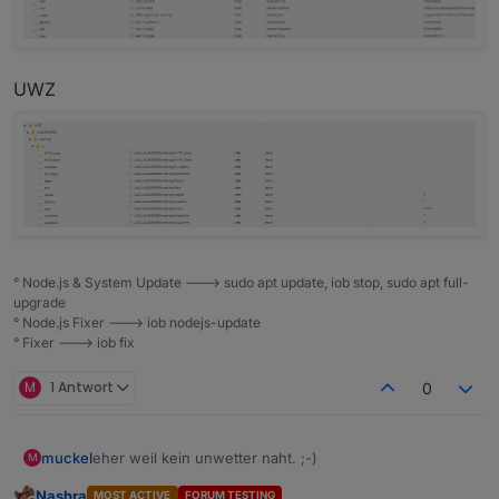
UWZ
° Node.js & System Update ---> sudo apt update, iob stop, sudo apt full-
upgrade
° Node.js Fixer ---> iob nodejs-update
° Fixer ---> iob fix
M
1 Antwort
0
muckel
eher weil kein unwetter naht. ;-)
M
Nashra
MOST ACTIVE
FORUM TESTING