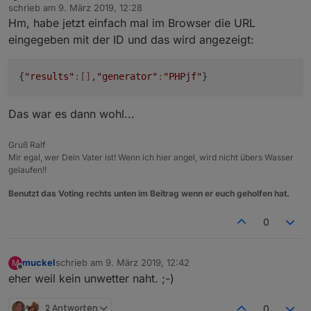
Offline
schrieb am
9. März 2019, 12:28
zuletzt editiert von
Hm, habe jetzt einfach mal im Browser die URL
eingegeben mit der ID und das wird angezeigt:
{
"results"
:[]
,
"generator"
:
"PHPjf"
}
Das war es dann wohl...
Gruß Ralf
Mir egal, wer Dein Vater ist! Wenn ich hier angel, wird nicht übers Wasser
gelaufen!!
Benutzt das Voting rechts unten im Beitrag wenn er euch geholfen hat.
0
muckel
schrieb am
9. März 2019, 12:42
M
zuletzt editiert von
Offline
eher weil kein unwetter naht. ;-)
2 Antworten
0