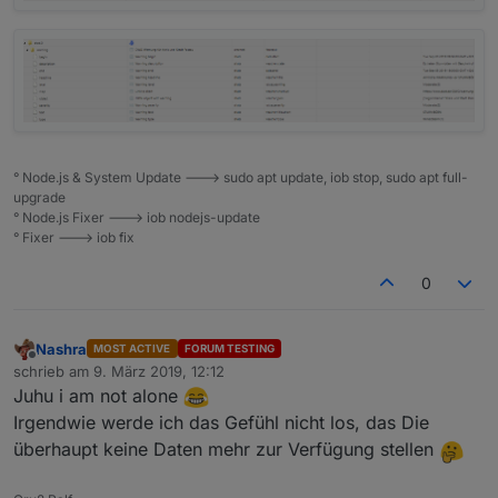
° Node.js & System Update ---> sudo apt update, iob stop, sudo apt full-
upgrade
° Node.js Fixer ---> iob nodejs-update
° Fixer ---> iob fix
0
Nashra
MOST ACTIVE
FORUM TESTING
Offline
schrieb am
9. März 2019, 12:12
zuletzt editiert von
Juhu i am not alone
Irgendwie werde ich das Gefühl nicht los, das Die
überhaupt keine Daten mehr zur Verfügung stellen