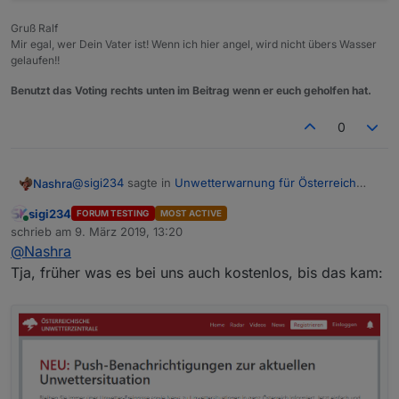
Gruß Ralf
Mir egal, wer Dein Vater ist! Wenn ich hier angel, wird nicht übers Wasser
gelaufen!!
Benutzt das Voting rechts unten im Beitrag wenn er euch geholfen hat.
0
@
sigi234
sagte in
Unwetterwarnung für Österreich
Nashra
bzw. Europa ?
:
sigi234
FORUM TESTING
MOST ACTIVE
Online
@
Nashra
schrieb am
9. März 2019, 13:20
zuletzt editiert von
Ich glaube mit einer Zahlungsaufforderung!
@
Nashra
Das wäre der Hit aber noch steht bei denen...
Tja, früher was es bei uns auch kostenlos, bis das kam:
Die Unwetterzentrale ist für jeden online frei
darüber hinaus spezielle Abonnements mit Zugan
der Unwetterzentrale an. Die Abonnements umfas
weiterführende (Un-)Wetterinformationen. Je na