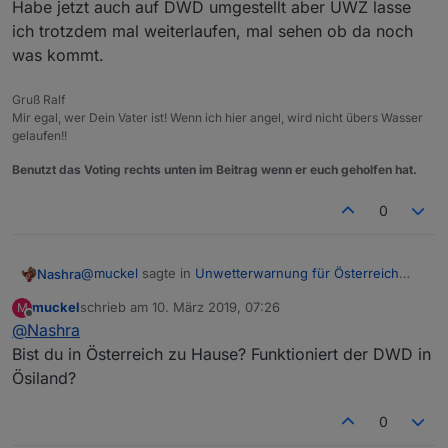
Habe jetzt auch auf DWD umgestellt aber UWZ lasse
ich trotzdem mal weiterlaufen, mal sehen ob da noch
was kommt.
Gruß Ralf
Mir egal, wer Dein Vater ist! Wenn ich hier angel, wird nicht übers Wasser
gelaufen!!
Benutzt das Voting rechts unten im Beitrag wenn er euch geholfen hat.
0
@
muckel
sagte in
Unwetterwarnung für Österreich
Nashra
bzw. Europa ?
:
muckel
schrieb am
10. März 2019, 07:26
M
zuletzt editiert von
Offline
@
Nashra
@
Negalein
Bist du in Österreich zu Hause? Funktioniert der DWD in
Habe jetzt auch auf DWD umgestellt aber UWZ lasse
Früher wurde "Markantes" Wetter bei UWZ auch
Ösiland?
ich trotzdem mal weiterlaufen, mal sehen ob da noch
nicht gemeldet, sondern nur "Unwetter" vielleicht
was kommt.
liegt es daran.
0
Ich warte mal ab.