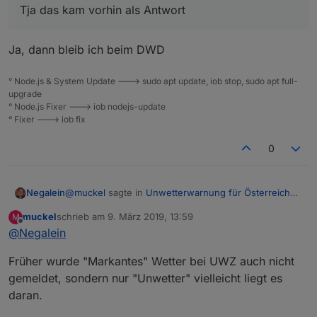
Tja das kam vorhin als Antwort
Ja, dann bleib ich beim DWD
° Node.js & System Update ---> sudo apt update, iob stop, sudo apt full-
upgrade
° Node.js Fixer ---> iob nodejs-update
° Fixer ---> iob fix
0
@
muckel
sagte in
Unwetterwarnung für Österreich
Negalein
bzw. Europa ?
:
muckel
schrieb am
9. März 2019, 13:59
M
zuletzt editiert von
Offline
@
Negalein
eher weil kein unwetter naht. ;-)
Früher wurde "Markantes" Wetter bei UWZ auch nicht
Dann vergleich mal das UWZ-Script mit dem DWD-
gemeldet, sondern nur "Unwetter" vielleicht liegt es
Adapter!
daran.
Hier bei mir liefert das Script nichts, aber DWD gibt
eine Warnung raus.