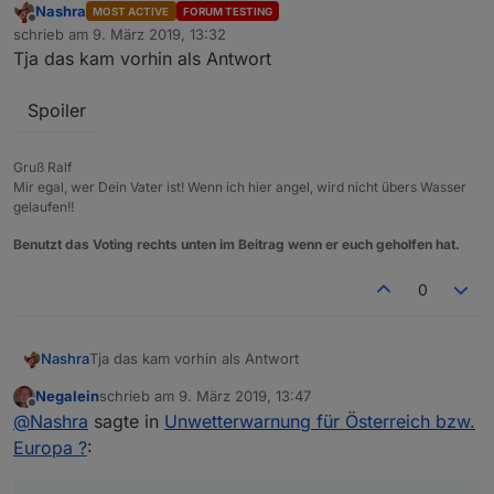
Nashra
MOST ACTIVE
FORUM TESTING
Offline
schrieb am
9. März 2019, 13:32
zuletzt editiert von
Tja das kam vorhin als Antwort
Spoiler
Gruß Ralf
Mir egal, wer Dein Vater ist! Wenn ich hier angel, wird nicht übers Wasser
gelaufen!!
Benutzt das Voting rechts unten im Beitrag wenn er euch geholfen hat.
0
Tja das kam vorhin als Antwort
Nashra
Negalein
schrieb am
9. März 2019, 13:47
zuletzt editiert von
Offline
@
Nashra
sagte in
Unwetterwarnung für Österreich bzw.
Spoiler
Europa ?
: