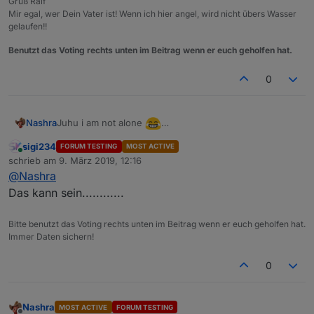
Gruß Ralf
Mir egal, wer Dein Vater ist! Wenn ich hier angel, wird nicht übers Wasser
gelaufen!!
Benutzt das Voting rechts unten im Beitrag wenn er euch geholfen hat.
0
Juhu i am not alone
Nashra
Irgendwie werde ich das Gefühl nicht los, das Die
sigi234
FORUM TESTING
MOST ACTIVE
überhaupt keine Daten mehr zur Verfügung stellen
Online
schrieb am
9. März 2019, 12:16
zuletzt editiert von
@
Nashra
Das kann sein............
Bitte benutzt das Voting rechts unten im Beitrag wenn er euch geholfen hat.
Immer Daten sichern!
0
Nashra
MOST ACTIVE
FORUM TESTING