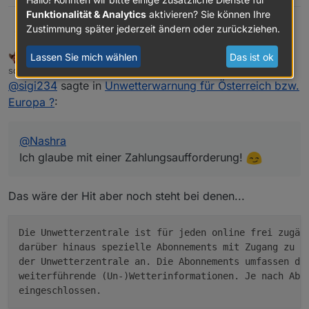
Funktionalität & Analytics
aktivieren? Sie können Ihre
Zustimmung später jederzeit ändern oder zurückziehen.
sigi234
@
Nashra
Ich glaube mit einer Zahlungsaufforderung!
Nashra
Lassen Sie mich wählen
Das ist ok
MOST ACTIVE
FORUM TESTING
Offline
schrieb am
9. März 2019, 13:11
zuletzt editiert von Nashra
3. Sept. 2019, 14:12
@
sigi234
sagte in
Unwetterwarnung für Österreich bzw.
Europa ?
:
@
Nashra
Ich glaube mit einer Zahlungsaufforderung!
Das wäre der Hit aber noch steht bei denen...
Die Unwetterzentrale ist für jeden online frei zugäng
darüber hinaus spezielle Abonnements mit Zugang zu de
der Unwetterzentrale an. Die Abonnements umfassen den
weiterführende (Un-)Wetterinformationen. Je nach Abon