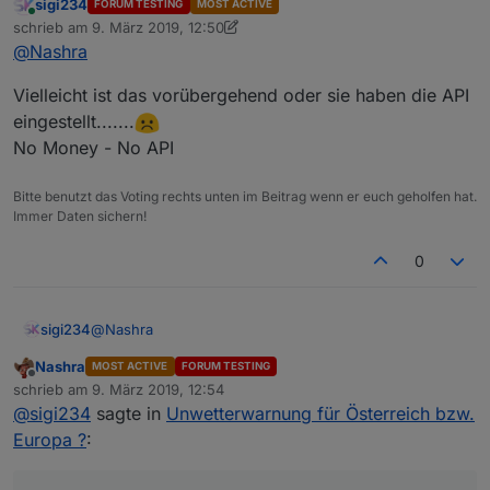
sigi234
FORUM TESTING
MOST ACTIVE
Online
eher weil kein unwetter naht. ;-)
schrieb am
9. März 2019, 12:50
zuletzt editiert von sigi234
3. Sept. 2019, 13:50
@
Nashra
Habe 10 Orte getestet wo Unwetter gemeldet werden,
Vielleicht ist das vorübergehend oder sie haben die API
aber in den Datenpunkten wird nichts eingetragen
eingestellt.......
No Money - No API
Bitte benutzt das Voting rechts unten im Beitrag wenn er euch geholfen hat.
Immer Daten sichern!
0
@
Nashra
sigi234
Nashra
MOST ACTIVE
FORUM TESTING
Vielleicht ist das vorübergehend oder sie haben die
Offline
schrieb am
9. März 2019, 12:54
API eingestellt.......
zuletzt editiert von
@
sigi234
sagte in
Unwetterwarnung für Österreich bzw.
No Money - No API
Europa ?
: