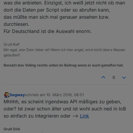
was die anbieten. Einzigst, ich weiß jetzt nicht ob man
dort die Daten per Script oder so abrufen kann,
das müßte man sich mal genauer ansehen bzw.
durchlesen.
Für Deutschland ist die Auswahl enorm.
Gruß Ralf
Mir egal, wer Dein Vater ist! Wenn ich hier angel, wird nicht übers Wasser
gelaufen!!
Benutzt das Voting rechts unten im Beitrag wenn er euch geholfen hat.
0
Segway
schrieb am
10. März 2019, 08:51
zuletzt editiert von
Offline
Mhhhh, es scheint irgendwas API mäßiges zu geben,
oder? Ist zwar schon älter und ist wohl auch ned in IoB
so einfach zu integrieren oder -->
Link
Gruß Dirk