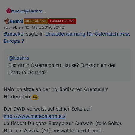
muckel
@
Nashra
M
Bist du in Österreich zu Hause? Funktioniert der DWD
Nashra
MOST ACTIVE
FORUM TESTING
in Ösiland?
Offline
schrieb am
10. März 2019, 08:42
zuletzt editiert von
@
muckel
sagte in
Unwetterwarnung für Österreich bzw.
Europa ?
:
@
Nashra
Bist du in Österreich zu Hause? Funktioniert der
DWD in Ösiland?
Nein ich sitze an der holländischen Grenze am
Niederrhein
Der DWD verweist auf seiner Seite auf
http://www.meteoalarm.eu/
da findest Du ganz Europa zur Auswahl (tolle Seite).
Hier mal Austria (AT) auswählen und freuen