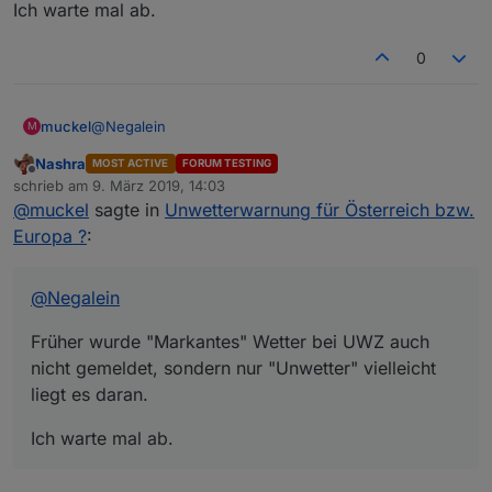
Ich warte mal ab.
DWD
UWZ
0
@
Negalein
muckel
M
Nashra
MOST ACTIVE
FORUM TESTING
Früher wurde "Markantes" Wetter bei UWZ auch nicht
Offline
schrieb am
9. März 2019, 14:03
gemeldet, sondern nur "Unwetter" vielleicht liegt es
zuletzt editiert von
@
muckel
sagte in
Unwetterwarnung für Österreich bzw.
daran.
Ich warte mal ab.
Europa ?
:
@
Negalein
Früher wurde "Markantes" Wetter bei UWZ auch
nicht gemeldet, sondern nur "Unwetter" vielleicht
liegt es daran.
Ich warte mal ab.