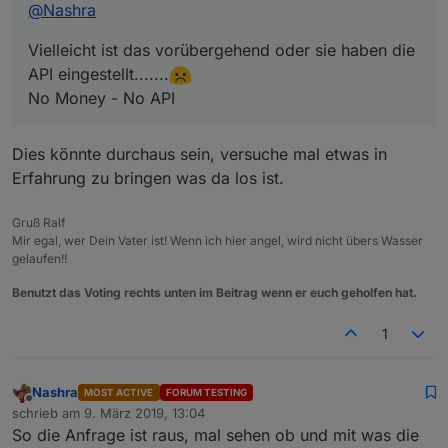
@
Nashra
Vielleicht ist das vorübergehend oder sie haben die
API eingestellt.......
No Money - No API
Dies könnte durchaus sein, versuche mal etwas in
Erfahrung zu bringen was da los ist.
Gruß Ralf
Mir egal, wer Dein Vater ist! Wenn ich hier angel, wird nicht übers Wasser
gelaufen!!
Benutzt das Voting rechts unten im Beitrag wenn er euch geholfen hat.
1
Nashra
MOST ACTIVE
FORUM TESTING
Offline
schrieb am
9. März 2019, 13:04
zuletzt editiert von
So die Anfrage ist raus, mal sehen ob und mit was die