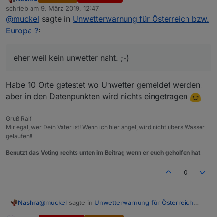
Offline
schrieb am
9. März 2019, 12:47
zuletzt editiert von
@
muckel
sagte in
Unwetterwarnung für Österreich bzw.
Europa ?
:
eher weil kein unwetter naht. ;-)
Habe 10 Orte getestet wo Unwetter gemeldet werden,
aber in den Datenpunkten wird nichts eingetragen
Gruß Ralf
Mir egal, wer Dein Vater ist! Wenn ich hier angel, wird nicht übers Wasser
gelaufen!!
Benutzt das Voting rechts unten im Beitrag wenn er euch geholfen hat.
0
@
muckel
sagte in
Unwetterwarnung für Österreich
Nashra
bzw. Europa ?
: