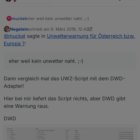
muckel
eher weil kein unwetter naht. ;-)
M
Negalein
schrieb am
9. März 2019, 12:43
zuletzt editiert von Negalein
3. Sept. 2019, 13:45
Offline
@
muckel
sagte in
Unwetterwarnung für Österreich bzw.
Europa ?
:
eher weil kein unwetter naht. ;-)
Dann vergleich mal das UWZ-Script mit dem DWD-
Adapter!
Hier bei mir liefert das Script nichts, aber DWD gibt
eine Warnung raus.
DWD