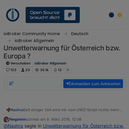
Weiter zum Inhalt
ioBroker Community Home
Deutsch
ioBroker Allgemein
Unwetterwarnung für Österreich bzw.
Europa ?
Verschoben
ioBroker Allgemein
123
23
35.1k
13
Anmelden zum Antworten
Nashra
Seit einiger Zeit wird mir vom UWZ-Script nichts mehr
angezeigt. DWD und andere geben
Negalein
schrieb am
9. März 2019, 12:06
Unwetterwarnungen raus
zuletzt editiert von
Offline
@
Nashra
sagte in
Unwetterwarnung für Österreich bzw.
aber hier bei mir tut sich gar nichts. Hat das sonst noch