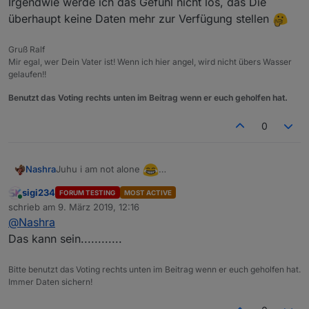
Irgendwie werde ich das Gefühl nicht los, das Die
überhaupt keine Daten mehr zur Verfügung stellen
Gruß Ralf
Mir egal, wer Dein Vater ist! Wenn ich hier angel, wird nicht übers Wasser
gelaufen!!
Benutzt das Voting rechts unten im Beitrag wenn er euch geholfen hat.
0
Juhu i am not alone
Nashra
Irgendwie werde ich das Gefühl nicht los, das Die
sigi234
FORUM TESTING
MOST ACTIVE
überhaupt keine Daten mehr zur Verfügung stellen
Online
schrieb am
9. März 2019, 12:16
zuletzt editiert von
@
Nashra
Das kann sein............
Bitte benutzt das Voting rechts unten im Beitrag wenn er euch geholfen hat.
Immer Daten sichern!