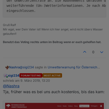
der Unwetterzentrale an. Die Abonnements umfassen den
weiterführende (Un-)Wetterinformationen. Je nach Abon
Gruß Ralf
Mir egal, wer Dein Vater ist! Wenn ich hier angel, wird nicht übers Wasser
gelaufen!!
Benutzt das Voting rechts unten im Beitrag wenn er euch geholfen hat.
0
@
sigi234
sagte in
Unwetterwarnung für Österreich
Nashra
bzw. Europa ?
:
sigi234
FORUM TESTING
MOST ACTIVE
Online
@
Nashra
schrieb am
9. März 2019, 13:20
zuletzt editiert von
Ich glaube mit einer Zahlungsaufforderung!
@
Nashra
Das wäre der Hit aber noch steht bei denen...
Tja, früher was es bei uns auch kostenlos, bis das kam:
Die Unwetterzentrale ist für jeden online frei
darüber hinaus spezielle Abonnements mit Zugan
der Unwetterzentrale an. Die Abonnements umfas