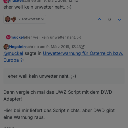
muckel
schrieb am
9. März 2019, 12:42
M
zuletzt editiert von
Offline
eher weil kein unwetter naht. ;-)
2 Antworten
0
muckel
eher weil kein unwetter naht. ;-)
M
Negalein
schrieb am
9. März 2019, 12:43
zuletzt editiert von Negalein
3. Sept. 2019, 13:45
Offline
@
muckel
sagte in
Unwetterwarnung für Österreich bzw.
Europa ?
:
eher weil kein unwetter naht. ;-)
Dann vergleich mal das UWZ-Script mit dem DWD-
Adapter!
Hier bei mir liefert das Script nichts, aber DWD gibt
eine Warnung raus.