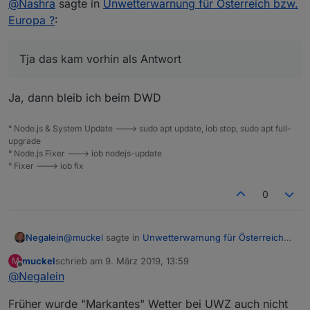
@
Nashra
sagte in
Unwetterwarnung für Österreich bzw.
Spoiler
Europa ?
:
Tja das kam vorhin als Antwort
Ja, dann bleib ich beim DWD
° Node.js & System Update ---> sudo apt update, iob stop, sudo apt full-
upgrade
° Node.js Fixer ---> iob nodejs-update
° Fixer ---> iob fix
0
@
muckel
sagte in
Unwetterwarnung für Österreich
Negalein
bzw. Europa ?
:
muckel
schrieb am
9. März 2019, 13:59
M
zuletzt editiert von
Offline
@
Negalein
eher weil kein unwetter naht. ;-)
Früher wurde "Markantes" Wetter bei UWZ auch nicht