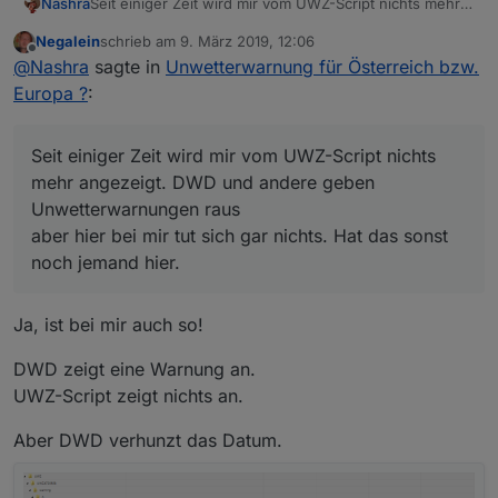
Nashra
Seit einiger Zeit wird mir vom UWZ-Script nichts mehr
angezeigt. DWD und andere geben
Negalein
schrieb am
9. März 2019, 12:06
Unwetterwarnungen raus
zuletzt editiert von
Offline
@
Nashra
sagte in
Unwetterwarnung für Österreich bzw.
aber hier bei mir tut sich gar nichts. Hat das sonst noch
jemand hier.
Europa ?
:
Seit einiger Zeit wird mir vom UWZ-Script nichts
mehr angezeigt. DWD und andere geben
Unwetterwarnungen raus
aber hier bei mir tut sich gar nichts. Hat das sonst
noch jemand hier.
Ja, ist bei mir auch so!
DWD zeigt eine Warnung an.
UWZ-Script zeigt nichts an.
Aber DWD verhunzt das Datum.