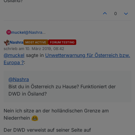
Ösiland?
ich trotzdem mal weiterlaufen, mal sehen ob da noch
nicht gemeldet, sondern nur "Unwetter" vielleicht
was kommt.
liegt es daran.
0
Ich warte mal ab.
muckel
@
Nashra
M
Bist du in Österreich zu Hause? Funktioniert der DWD
Nashra
MOST ACTIVE
FORUM TESTING
in Ösiland?
Offline
schrieb am
10. März 2019, 08:42
zuletzt editiert von
@
muckel
sagte in
Unwetterwarnung für Österreich bzw.
Europa ?
:
@
Nashra
Bist du in Österreich zu Hause? Funktioniert der
DWD in Ösiland?
Nein ich sitze an der holländischen Grenze am
Niederrhein
Der DWD verweist auf seiner Seite auf