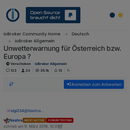
Weiter zum Inhalt
ioBroker Community Home
Deutsch
ioBroker Allgemein
Unwetterwarnung für Österreich bzw.
Europa ?
Verschoben
ioBroker Allgemein
123
23
35.1k
13
Anmelden zum Antworten
sigi234
@
Nashra
Hast du mal eine andere ID dazu gefügt zum
Nashra
MOST ACTIVE
FORUM TESTING
testen........
Offline
schrieb am
9. März 2019, 12:01
zuletzt editiert von Nashra
3. Sept. 2019, 13:03