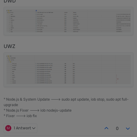
DWD
UWZ
° Node.js & System Update ---> sudo apt update, iob stop, sudo apt full-
upgrade
° Node.js Fixer ---> iob nodejs-update
° Fixer ---> iob fix
M
1 Antwort
0