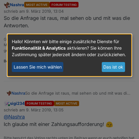
Nashra
MOST ACTIVE
FORUM TESTING
Offline
schrieb am
9. März 2019, 13:04
zuletzt editiert von
So die Anfrage ist raus, mal sehen ob und mit was die
Antworten.
Gruß Ralf
Hallo! Könnten wir bitte einige zusätzliche Dienste für
Mir egal, wer Dein Vater ist! Wenn ich hier angel, wird nicht übers Wasser
Funktionalität & Analytics
aktivieren? Sie können Ihre
gelaufen!!
Zustimmung später jederzeit ändern oder zurückziehen.
Benutzt das Voting rechts unten im Beitrag wenn er euch geholfen hat.
Lassen Sie mich wählen
Das ist ok
1
Nashra
So die Anfrage ist raus, mal sehen ob und mit was die
Antworten.
sigi234
FORUM TESTING
MOST ACTIVE
Online
schrieb am
9. März 2019, 13:05
zuletzt editiert von
@
Nashra
Ich glaube mit einer Zahlungsaufforderung!
Bitte benutzt das Voting rechts unten im Beitrag wenn er euch geholfen hat.