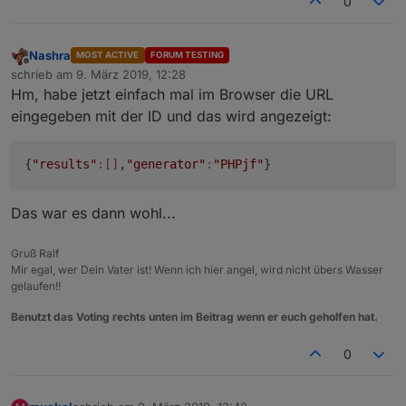
0
Nashra
MOST ACTIVE
FORUM TESTING
Offline
schrieb am
9. März 2019, 12:28
zuletzt editiert von
Hm, habe jetzt einfach mal im Browser die URL
eingegeben mit der ID und das wird angezeigt:
{
"results"
:[]
,
"generator"
:
"PHPjf"
}
Das war es dann wohl...
Gruß Ralf
Mir egal, wer Dein Vater ist! Wenn ich hier angel, wird nicht übers Wasser
gelaufen!!
Benutzt das Voting rechts unten im Beitrag wenn er euch geholfen hat.
0