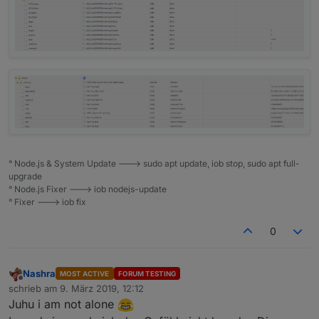
° Node.js & System Update ---> sudo apt update, iob stop, sudo apt full-
upgrade
° Node.js Fixer ---> iob nodejs-update
° Fixer ---> iob fix
0
Nashra
MOST ACTIVE
FORUM TESTING
Offline
schrieb am
9. März 2019, 12:12
zuletzt editiert von
Juhu i am not alone