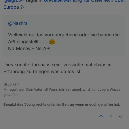
@
sigi234
sagte in
Unwetterwarnung für Österreich bzw.
No Money - No API
Europa ?
:
@
Nashra
Vielleicht ist das vorübergehend oder sie haben die
API eingestellt.......
No Money - No API
Dies könnte durchaus sein, versuche mal etwas in
Erfahrung zu bringen was da los ist.
Gruß Ralf
Mir egal, wer Dein Vater ist! Wenn ich hier angel, wird nicht übers Wasser
gelaufen!!
Benutzt das Voting rechts unten im Beitrag wenn er euch geholfen hat.
1