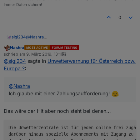
Immer Daten sichern!
0
sigi234
@
Nashra
Ich glaube mit einer Zahlungsaufforderung!
Nashra
MOST ACTIVE
FORUM TESTING
Offline
schrieb am
9. März 2019, 13:11
zuletzt editiert von Nashra
3. Sept. 2019, 14:12
@
sigi234
sagte in
Unwetterwarnung für Österreich bzw.
Europa ?
:
@
Nashra
Ich glaube mit einer Zahlungsaufforderung!
Das wäre der Hit aber noch steht bei denen...
Die Unwetterzentrale ist für jeden online frei zugäng
darüber hinaus spezielle Abonnements mit Zugang zu de