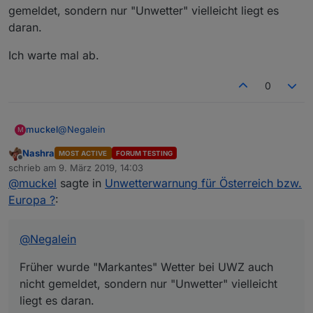
Dann vergleich mal das UWZ-Script mit dem DWD-
gemeldet, sondern nur "Unwetter" vielleicht liegt es
Adapter!
daran.
Hier bei mir liefert das Script nichts, aber DWD gibt
eine Warnung raus.
Ich warte mal ab.
DWD
UWZ
0
@
Negalein
muckel
M
Nashra
MOST ACTIVE
FORUM TESTING
Früher wurde "Markantes" Wetter bei UWZ auch nicht
Offline
schrieb am
9. März 2019, 14:03
gemeldet, sondern nur "Unwetter" vielleicht liegt es
zuletzt editiert von
@
muckel
sagte in
Unwetterwarnung für Österreich bzw.
daran.
Ich warte mal ab.
Europa ?
:
@
Negalein
Früher wurde "Markantes" Wetter bei UWZ auch
nicht gemeldet, sondern nur "Unwetter" vielleicht
liegt es daran.