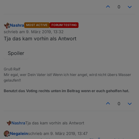
0
Nashra
MOST ACTIVE
FORUM TESTING
Offline
schrieb am
9. März 2019, 13:32
zuletzt editiert von
Tja das kam vorhin als Antwort
Spoiler
Gruß Ralf
Mir egal, wer Dein Vater ist! Wenn ich hier angel, wird nicht übers Wasser
gelaufen!!
Benutzt das Voting rechts unten im Beitrag wenn er euch geholfen hat.
0
Tja das kam vorhin als Antwort
Nashra
Negalein
schrieb am
9. März 2019, 13:47
zuletzt editiert von
Offline