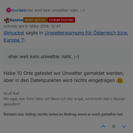
muckel
eher weil kein unwetter naht. ;-)
M
Nashra
MOST ACTIVE
FORUM TESTING
Offline
schrieb am
9. März 2019, 12:47
zuletzt editiert von
@
muckel
sagte in
Unwetterwarnung für Österreich bzw.
Europa ?
:
eher weil kein unwetter naht. ;-)
Habe 10 Orte getestet wo Unwetter gemeldet werden,
aber in den Datenpunkten wird nichts eingetragen
Gruß Ralf
Mir egal, wer Dein Vater ist! Wenn ich hier angel, wird nicht übers Wasser
gelaufen!!
Benutzt das Voting rechts unten im Beitrag wenn er euch geholfen hat.
0