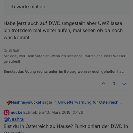
Ich warte mal ab.
Habe jetzt auch auf DWD umgestellt aber UWZ lasse
ich trotzdem mal weiterlaufen, mal sehen ob da noch
was kommt.
Gruß Ralf
Mir egal, wer Dein Vater ist! Wenn ich hier angel, wird nicht übers Wasser
gelaufen!!
Benutzt das Voting rechts unten im Beitrag wenn er euch geholfen hat.
0
@
muckel
sagte in
Unwetterwarnung für Österreich
Nashra
bzw. Europa ?
:
muckel
schrieb am
10. März 2019, 07:26
M
zuletzt editiert von
Offline
@
Nashra
@
Negalein
Bist du in Österreich zu Hause? Funktioniert der DWD in
Habe jetzt auch auf DWD umgestellt aber UWZ lasse
Früher wurde "Markantes" Wetter bei UWZ auch