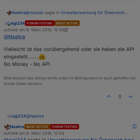
@
muckel
sagte in
Unwetterwarnung für Österreich
Nashra
bzw. Europa ?
:
sigi234
FORUM TESTING
MOST ACTIVE
Online
eher weil kein unwetter naht. ;-)
schrieb am
9. März 2019, 12:50
zuletzt editiert von sigi234
3. Sept. 2019, 13:50
@
Nashra
Habe 10 Orte getestet wo Unwetter gemeldet werden,
Vielleicht ist das vorübergehend oder sie haben die API
aber in den Datenpunkten wird nichts eingetragen
eingestellt.......
No Money - No API
Bitte benutzt das Voting rechts unten im Beitrag wenn er euch geholfen hat.
Immer Daten sichern!
0
@
Nashra
sigi234
Nashra
MOST ACTIVE
FORUM TESTING
Vielleicht ist das vorübergehend oder sie haben die
Offline
schrieb am
9. März 2019, 12:54
API eingestellt.......
zuletzt editiert von