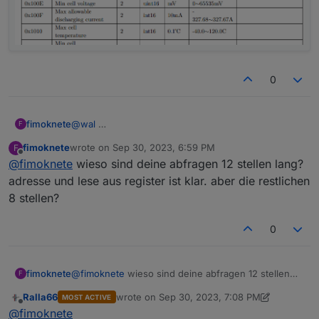
0
fimoknete
@
wal
F
fimoknete
wrote on
Sep 30, 2023, 6:59 PM
F
last edited by
Offline
@
fimoknete
wieso sind deine abfragen 12 stellen lang?
adresse und lese aus register ist klar. aber die restlichen
8 stellen?
0
fimoknete
@
fimoknete
wieso sind deine abfragen 12 stellen
F
lang? adresse und lese aus register ist klar. aber die
Ralla66
wrote on
Sep 30, 2023, 7:08 PM
MOST ACTIVE
restlichen 8 stellen?
last edited by Ralla66
Sep 30, 2023, 9:22 PM
Offline
@
fimoknete