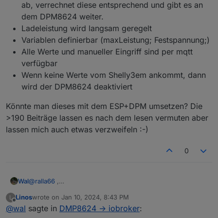
ab, verrechnet diese entsprechend und gibt es an
dem DPM8624 weiter.
Ladeleistung wird langsam geregelt
Variablen definierbar (maxLeistung; Festspannung;)
Jetzt muss ich nur noch rausfinden, wie ich den
Alle Werte und manueller Eingriff sind per mqtt
Datenstrom vom Tasmota interpretieren lassen kann.
verfügbar
1008 ist der SOC Wert im, Register
Wenn keine Werte vom Shelly3em ankommt, dann
wird der DPM8624 deaktiviert
Könnte man dieses mit dem ESP+DPM umsetzen? Die
>190 Beiträge lassen es nach dem lesen vermuten aber
lassen mich auch etwas verzweifeln :-)
0
Wal
@
ralla66
,
Die Spannung habe ich fest auf 40V eingestellt da mein
Linos
wrote on
Jan 10, 2024, 8:43 PM
L
WR 28V-45V Eingang hat und Strom errechnet er vom
Aber was kommt denn auf die markierte Stelle?
last edited by
Offline
@
wal
sagte in
DMP8624 -> iobroker
:
aktuellen Verbrauch und nähert sich langsam an bis die
errechnete Leitung gegen 0 geht.