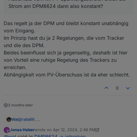
Strom am DPM8624 dann also konstant?
Das regelt ja der DPM und bleibt konstant unabhängig
vom Eingang.
Im Prinzip hast du ja 2 Regelungen, die vom Tracker
und die des DPM.
Beides beeinflusst sich ja gegenseitig, deshalb ist hier
von Vorteil eine ruhige Regelung des Trackers zu
erreichen.
Abhängigkeit vom PV-Überschuss ist da eher schlecht.
0
3 months later
@
ralla66
,
Wal
habe es jetzt geschafft ohne Änderung des Stromzähler
Jonas Haber
wrote on
Apr 12, 2024, 2:46 PM
Scripts.
#define USE_SCRIPT_WEB_DISPLAY

last edited by Jonas Haber
Apr 12, 2024, 5:38 PM
Offline
@
wal
said in
DMP8624 -> iobroker
:
Es muss aber wieder was in die Firmware eingefügt