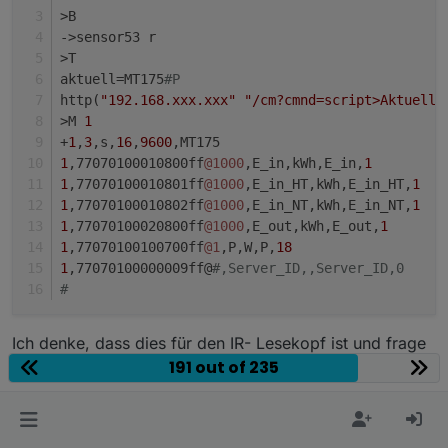
>T               
// Executed at least at TelePe
>B
sw=DC
#sSwitch
->sensor53 r
v=DC
#sVolt
>T
c=DC
#sCur
aktuell=MT175
#P
http(
"192.168.xxx.xxx"
"/cm?cmnd=script>Aktuell=
>M 
1
if
 ((chg[sw]>
0
) 
and
 (SW!=sw))
+
1
,
3
,s,
16
,
9600
,MT175
then
1
,77070100010800ff
@1000
,E_in,kWh,E_in,
1
  SW=sw
1
,77070100010801ff
@1000
,E_in_HT,kWh,E_in_HT,
1
  +>publish stat/%topic%/RESULT {
"tpow"
:%
1
sw%}
1
,77070100010802ff
@1000
,E_in_NT,kWh,E_in_NT,
1
endif
1
,77070100020800ff
@1000
,E_out,kWh,E_out,
1
1
,77070100100700ff
@1
,P,W,P,
18
if
 ((chg[v]>
0
) 
and
 (V!=v))
1
,77070100000009ff@
#,Server_ID,,Server_ID,0
then
#
  V=v
  +>publish stat/%topic%/RESULT {
"tvolt"
:%
1
v%}
Ich denke, dass dies für den IR- Lesekopf ist und frage
endif
191 out of 235
mich was denn folgendes bedeutet:
if
 ((chg[c]>
0
) 
and
 (C!=c))
then
>T
  C=c
aktuell=MT175
#P