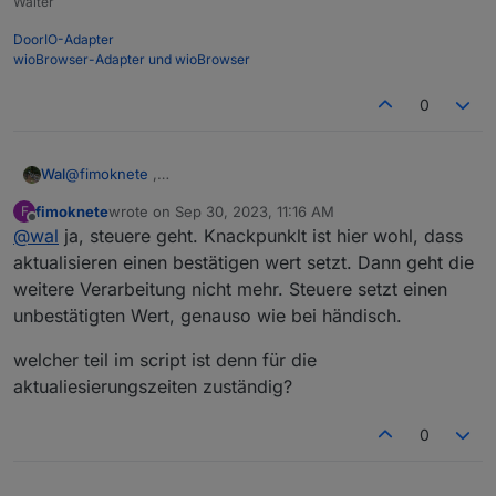
Walter
DoorIO-Adapter
wioBrowser-Adapter und wioBrowser
Ist aktualisieren der falsche Befehl?
0
und welcher Teil vom Script beinhaltet denn die
Intervalle zum erneuern?
Wal
@
fimoknete
,
steuere ?
fimoknete
wrote on
Sep 30, 2023, 11:16 AM
F
last edited by
Offline
@
wal
ja, steuere geht. Knackpunklt ist hier wohl, dass
aktualisieren einen bestätigen wert setzt. Dann geht die
weitere Verarbeitung nicht mehr. Steuere setzt einen
unbestätigten Wert, genauso wie bei händisch.
welcher teil im script ist denn für die
aktualiesierungszeiten zuständig?
0