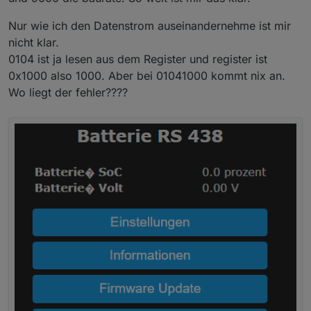
Nur wie ich den Datenstrom auseinandernehme ist mir
nicht klar.
0104 ist ja lesen aus dem Register und register ist
0x1000 also 1000. Aber bei 01041000 kommt nix an.
Und welche Sprache ist denn das Script in der
Wo liegt der fehler????
Tasmota Console?