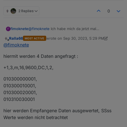
2 Replies
0
@
fimoknete
Ich habe mich da jetzt mal
fimoknete
F
reingefrickelt.
Ralla66
wrote on
Sep 30, 2023, 5:29 PM
MOST ACTIVE
last edited by Ralla66
Sep 30, 2023, 7:35 PM
Offline
@
fimoknete
hiermit werden 4 Daten angefragt :
+1,3,m,16,9600,DC,1,2,
010300000001,
010300010001,
010300020001,
010310030001
hier werden Empfangene Daten ausgewertet, SSss
3 der Giop3 = RX, m ist ja modbus 8n1, 16 der
Werte werden nicht betrachtet
median und 9600 die baurate. So weit ist mir das
klar.
Nur wie ich den Datenstrom auseinandernehme ist