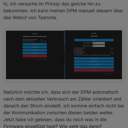
if Timer>10 {

hi, ich versuche im Prinzip das gleiche hin zu
=>websend [192.168.xxx.xxx] /cm?cmnd=status 10

bekommen. Ich kann meinen DPM manuell steuern über
Timer=0

das WebUI von Tasmota.
}

if chg[SW]>0 {

vSW=rSW+s(SW)

sml(1 3 vSW)

+>publish stat/%topic%/RESULT {"tpow":%0SW%}

}

if chg[V]>0 {

if V>Vmax {

V=Vmax

}

if V<0 {

V=0

}

vV=rV+sb(hx((V*100)) 4 4)

Natürlich möchte ich, dass sich der DPM automatisch
sml(1 3 vV)

nach dem aktuellen Verbrauch am Zähler orientiert und
+>publish stat/%topic%/RESULT {"tvolt":%2V%}  

}

danach den Strom einstellt. Ich komme einfach nicht bei
if chg[C]>0 {

der Kommunikation zwischen diesen beiden weiter.
if C>Cmax {

Jetzt habe ich gelesen, dass du noch was in die
C=Cmax

Firmware eingefügt hast? Wie geht das denn?
}
