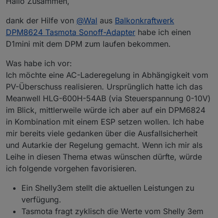
Hallo Zusammen,
dank der Hilfe von
@
Wal
aus
Balkonkraftwerk
DPM8624 Tasmota Sonoff-Adapter
habe ich einen
D1mini mit dem DPM zum laufen bekommen.
Was habe ich vor:
Ich möchte eine AC-Laderegelung in Abhängigkeit vom
PV-Überschuss realisieren. Ursprünglich hatte ich das
Meanwell HLG-600H-54AB (via Steuerspannung 0-10V)
die BAtterie reagiert auf das Register bei tasmota.
im Blick, mittlerweile würde ich aber auf ein DPM6824
in Kombination mit einem ESP setzen wollen. Ich habe
mir bereits viele gedanken über die Ausfallsicherheit
und Autarkie der Regelung gemacht. Wenn ich mir als
Leihe in diesen Thema etwas wünschen dürfte, würde
ich folgende vorgehen favorisieren.
Ein Shelly3em stellt die aktuellen Leistungen zu
verfügung.
Tasmota fragt zyklisch die Werte vom Shelly 3em