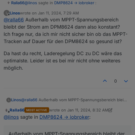
@
linos
sagte in
DMP8624 -> iobroker
:
Ralla66
Linos
wrote on
Jan 11, 2024, 7:29 AM
L
last edited by
Offline
@
ralla66
Außerhalb vom MPPT-Spannungsbereich
Mich würde interessieren wie die Tracker
ausserhalb ihres MPPT-Spannungsbereichs
bleibt der Strom am DPM8624 dann also konstant?
Tun sie , hast nur eben einen schlechteren
arbeiten
Ich frage nur, da ich mir nicht sicher bin ob das MPPT-
Wirkungsgrad, laufen tut das aber.
Tracken auf Dauer für den DPM8624 so gesund ist?
Zu deinem Projekt, AC-Laderegelung ist zu überlegen
ob du nicht besser DC - DC machst,
da die Verluste bei AC höher sind.
Da hast du recht, Laderegelung DC zu DC wäre das
Zu deinen Wünschen, ja geht alles, Bedingung ist hier
optimalste. Leider ist es bei mir nicht ohne weiteres
Tasmota Scripting lernen.
möglich.
0
@
ralla66
Außerhalb vom MPPT-Spannungsbereich bleibt
Linos
L
der Strom am DPM8624 dann also konstant?
Ralla66
wrote on
Jan 11, 2024, 8:32 AM
MOST ACTIVE
Ich frage nur, da ich mir nicht sicher bin ob das MPPT-
Da hast du recht, Laderegelung DC zu DC wäre das
last edited by Ralla66
Jan 11, 2024, 9:34 AM
Offline
@
linos
sagte in
DMP8624 -> iobroker
:
Tracken auf Dauer für den DPM8624 so gesund ist?
optimalste. Leider ist es bei mir nicht ohne weiteres
möglich.
Außerhalb vom MPPT-Spannungsbereich bleibt der