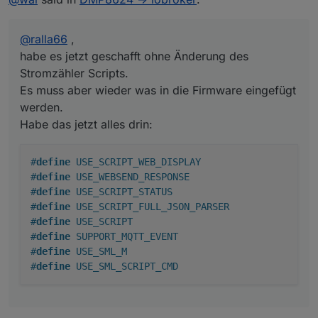
#define USE_WEBSEND_RESPONSE

>D

werden.
#define USE_SCRIPT_STATUS

Timer=0

Habe das jetzt alles drin:
#define USE_SCRIPT_FULL_JSON_PARSER

@
ralla66
,
pwr=0

#define USE_SCRIPT

E ;hier das json parsen
Vmax=60

#define SUPPORT_MQTT_EVENT

habe es jetzt geschafft ohne Änderung des
Cmax=24

#define USE_SML_M

Stromzähler Scripts.
V=0

Es muss aber wieder was in die Firmware eingefügt
C=0

werden.
SW=0

rV="01060000"

Habe das jetzt alles drin:
vV=""

rC="01060001"

vC=""

#
define
 USE_SCRIPT_WEB_DISPLAY
rSW="01060002000"

#
define
 USE_WEBSEND_RESPONSE
vSW=""

#
define
 USE_SCRIPT_STATUS
>BS

#
define
 USE_SCRIPT_FULL_JSON_PARSER
+>subscribe V, cmnd/%topic%/tvolt

#
define
 USE_SCRIPT
+>subscribe C, cmnd/%topic%/tampere

#
define
 SUPPORT_MQTT_EVENT
+>subscribe SW, cmnd/%topic%/tpow

#
define
 USE_SML_M
>B

#
define
 USE_SML_SCRIPT_CMD
->sensor53 r

tper=10

>S

Timer+=1
