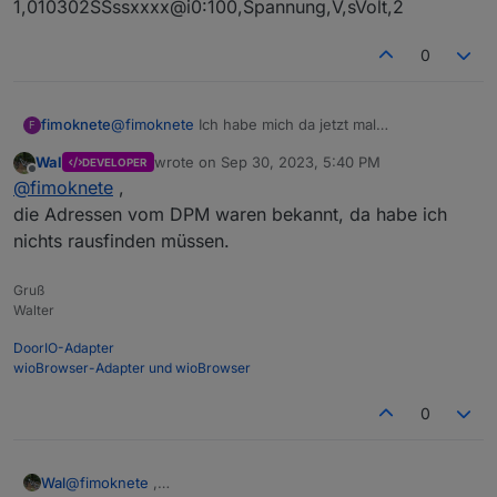
1,010302SSssxxxx@i0:100,Spannung,V,sVolt,2
mir nicht klar.
0104 ist ja lesen aus dem Register und register ist
0x1000 also 1000. Aber bei 01041000 kommt nix an.
0
Wo liegt der fehler????
@
fimoknete
Ich habe mich da jetzt mal
fimoknete
F
reingefrickelt.
Wal
wrote on
Sep 30, 2023, 5:40 PM
DEVELOPER
last edited by
Offline
@
fimoknete
,
die Adressen vom DPM waren bekannt, da habe ich
nichts rausfinden müssen.
Gruß
Walter
DoorIO-Adapter
wioBrowser-Adapter und wioBrowser
0
3 der Giop3 = RX, m ist ja modbus 8n1, 16 der
median und 9600 die baurate. So weit ist mir das
Wal
@
fimoknete
,
klar.
Nur wie ich den Datenstrom auseinandernehme ist