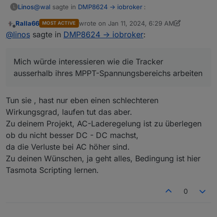
@
wal
sagte in
DMP8624 -> iobroker
:
Linos
L
Ralla66
wrote on
Jan 11, 2024, 6:29 AM
MOST ACTIVE
last edited by Ralla66
Jan 11, 2024, 7:32 AM
Offline
@
ralla66
,
@
linos
sagte in
DMP8624 -> iobroker
:
Die Spannung habe ich fest auf 40V eingestellt da
Bist du mit der genannten Festspannung zufällig
mein WR 28V-45V Eingang hat und Strom errechnet
ausserhalb vom MPPT-Spannungsbereich? Mich würde
Mich würde interessieren wie die Tracker
er vom aktuellen Verbrauch und nähert sich
interessieren wie die Tracker ausserhalb ihres MPPT-
langsam an bis die errechnete Leitung gegen 0
ausserhalb ihres MPPT-Spannungsbereichs arbeiten
Spannungsbereichs arbeiten. Innerhalb vom MPPT-
geht.
Spannungsbereich müsste man das gut an dem
Ich übergebe kein Spannung/Strom.
schwankenden Strom am DPM sehen?
Tun sie , hast nur eben einen schlechteren
Wirkungsgrad, laufen tut das aber.
Zu deinem Projekt, AC-Laderegelung ist zu überlegen
ob du nicht besser DC - DC machst,
da die Verluste bei AC höher sind.
Zu deinen Wünschen, ja geht alles, Bedingung ist hier
Tasmota Scripting lernen.
0