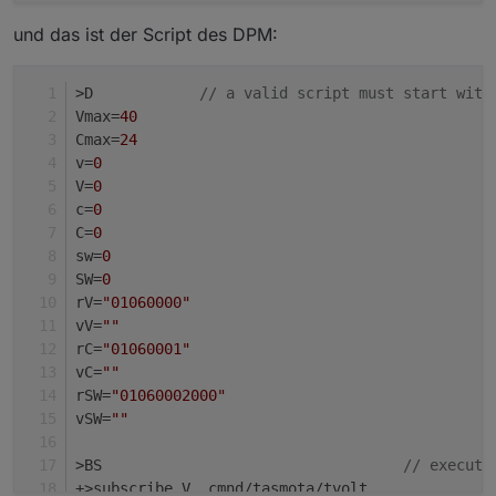
und das ist der Script des DPM:
>D            
// a valid script must start with
Vmax=
40
Cmax=
24
v=
0
V=
0
c=
0
C=
0
sw=
0
SW=
0
rV=
"01060000"
vV=
""
rC=
"01060001"
vC=
""
rSW=
"01060002000"
vSW=
""
>BS                                  
// execute
+>subscribe V, cmnd/tasmota/tvolt