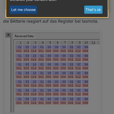
Let me choose
That's ok
die BAtterie reagiert auf das Register bei tasmota.