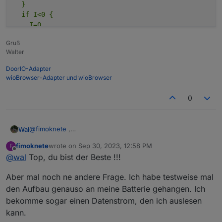
  }

  if I<0 {

    I=0

  }

Gruß
  vI=rI+sb(hx((I*1000)) 4 4)

Walter
  sml(1 3 vI)

DoorIO-Adapter
wioBrowser-Adapter und wioBrowser
if chg[SW]>0 {

  vSW=rSW+s(SW)

0
  sml(1 3 vSW)

  I=0.5

  U=0

@
fimoknete
,
Wal
diesen Teil in >F dann gehts schneller.
fimoknete
wrote on
Sep 30, 2023, 12:58 PM
F
>F

last edited by
Offline
@
wal
Top, du bist der Beste !!!
if chg[U]>0 {

  if U>Umax {

Aber mal noch ne andere Frage. Ich habe testweise mal
    U=Umax

  }

den Aufbau genauso an meine Batterie gehangen. Ich
  if U<0 {

bekomme sogar einen Datenstrom, den ich auslesen
    U=0

kann.
  }
