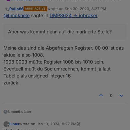
Formatierung auf 10 Stellen geändert. Jetzt sieht
Ralla66
wrote on
Sep 30, 2023, 8:27 PM
MOST ACTIVE
man Muster.
last edited by
Offline
@
fimoknete
sagte in
DMP8624 -> iobroker
:
Aber was kommt denn auf die markierte Stelle?
Meine das sind die Abgefragten Register. 00 00 ist das
aktuelle also 1008.
1008 0003 müßte Register 1008 bis 1010 sein.
Eventuell mußt du Soc umrechnen, kommt ja laut
Tabelle als unsigned Integer 16
zurück.
0
3 months later
Linos
wrote on
Jan 10, 2024, 8:27 PM
L
last edited by Linos
Jan 10, 2024, 9:29 PM
Offline