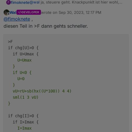
@
wal
ja, steuere geht. Knackpunklt ist hier wohl,
fimoknete
F
dass aktualisieren einen bestätigen wert setzt. Dann
Wal
wrote on
Sep 30, 2023, 12:17 PM
DEVELOPER
geht die weitere Verarbeitung nicht mehr. Steuere
welcher teil im script ist denn für die
last edited by
Offline
@
fimoknete
,
setzt einen unbestätigten Wert, genauso wie bei
aktualiesierungszeiten zuständig?
händisch.
diesen Teil in >F dann gehts schneller.
>F

if chg[U]>0 {

    U=Umax

  }

  if U<0 {

    U=0

  }

  vU=rU+sb(hx((U*100)) 4 4)

  sml(1 3 vU)

if chg[I]>0 {

    I=Imax
