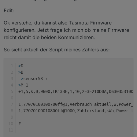
if C<0 {

Edit:
C=0

}

vC=rC+sb(hx((C*1000)) 4 4) 

Ok verstehe, du kannst also Tasmota Firmware
sml(1 3 vC)

konfigurieren. Jetzt frage ich mich ob meine Firmware
+>publish stat/%topic%/RESULT {"tampere":%2C%}  

reicht damit die beiden Kommunizieren.
}

>E

So sieht aktuell der Script meines Zählers aus:
pwr=WebQuery#StatusSNS#MT175#P

>W

bu(SW "DPM Ein" "DPM Aus")

>
D
nm(0.0 60.0 0.01 V "DPM Ausgang (V)" 200 2)

>
B
nm(0.0 24.0 0.01 C "DPM Ausgang (A)" 200 2)

->
sensor53 r
Aktuelle Leistung{m} %0pwr% W

>
M 1
>M 1

+1,3,m,16,9600,DC,1,2,010300000001,010300010001,0
+1,5,s,0,9600,LK13BE,1,10,2F3F210D0A,063035310D0
1,010302SSssxxxx@i0:100,Spannung,V,sVolt,2

1,010302SSssxxxx@i1:1000,Strom,A,sCur,2

1,77070100100700ff@1,Verbrauch aktuell,W,Power_c
1,010302SSssxxxx@i2:1,Ausgang,,sSwitch,0

1,77070100010800ff@1000,Zählerstand,kWh,Power_to
1,010302SSssxxxx@i3:1,Temp,°C,tCur,1

#