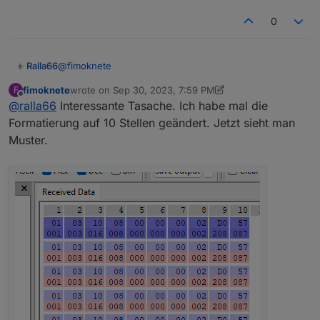
0
@
fimoknete
Ralla66
fimoknete
wrote on
Sep 30, 2023, 7:59 PM
F
würde das erst mit hterm senden, dann sollte eine
last edited by fimoknete
Sep 30, 2023, 10:09 PM
Offline
@
ralla66
Interessante Tasache. Ich habe mal die
Rückantwort kommen.
Teste mal mit dem DPM zuerst.
010300000001
Formatierung auf 10 Stellen geändert. Jetzt sieht man
Muster.
1,010302SSssxxxx@i0:100,Spannung,V,sVolt,2
Die Antwort auf 03 Read mit 02 Word ( 4 Byte ) SSss (
Register ) und xxxx ( Wert im Register )