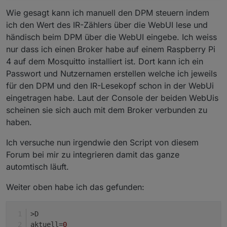
+>subscribe C, cmnd/tasmota/tampere
Wie gesagt kann ich manuell den DPM steuern indem
+>subscribe SW, cmnd/tasmota/tpow
ich den Wert des IR-Zählers über die WebUI lese und
händisch beim DPM über die WebUI eingebe. Ich weiss
>B                  
// executed on BOOT time be
nur dass ich einen Broker habe auf einem Raspberry Pi
smlj=
0
// smlj = read or write vari
4 auf dem Mosquitto installiert ist. Dort kann ich ein
->sensor53 r      
// Declare >B (boot) section 
Passwort und Nutzernamen erstellen welche ich jeweils
>R           
// Executed on restart. p vars are
für den DPM und den IR-Lesekopf schon in der WebUi
smlj=
0
// smlj = read or write variable, 
eingetragen habe. Laut der Console der beiden WebUis
scheinen sie sich auch mit dem Broker verbunden zu
>S               
// Executed every second
haben.
if
 upsecs>
30
then
Ich versuche nun irgendwie den Script von diesem
smlj=
1
// smlj = read or write variable, when
Forum bei mir zu integrieren damit das ganze
endif
automtisch läuft.
>W   
// The lines in this section are displayed
Weiter oben habe ich das gefunden:
bu
(SW 
"DPM Ein"
"DPM Aus"
) 
// Buttons
nm
(
0.0
60.0
0.01
 V 
"DPM Ausgang (V)"
200
2
)  
//
nm
(
0.0
24.0
0.01
 C 
"DPM Ausgang (A)"
200
2
)
>D
aktuell=
0