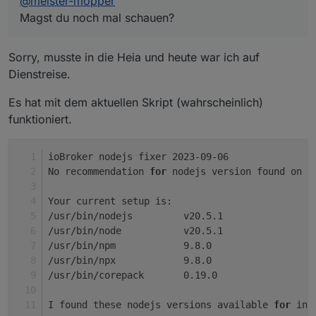
@
meister-mopper
 *** 20.5.1-deb-1nodesource1 100

Magst du noch mal schauen?
        100 /var/lib/dpkg/status

     18.17.1-1nodesource1 500

        500 https://deb.nodesource.com/
Sorry, musste in die Heia und heute war ich auf
     18.17.0-1nodesource1 500

Dienstreise.
        500 https://deb.nodesource.com/
     18.16.1-1nodesource1 500

        500 https://deb.nodesource.com/
Es hat mit dem aktuellen Skript (wahrscheinlich)
     18.16.0-1nodesource1 500

funktioniert.
        500 https://deb.nodesource.com/
     18.15.0-1nodesource1 500

        500 https://deb.nodesource.com/
ioBroker nodejs fixer 2023-09-06
     18.14.2-1nodesource1 500

No recommendation 
for
 nodejs version found on y
        500 https://deb.nodesource.com/
     18.14.1-1nodesource1 500

Your current setup is:
        500 https://deb.nodesource.com/
/usr/bin/nodejs         v20.5.1
     18.14.0-1nodesource1 500

/usr/bin/node           v20.5.1
        500 https://deb.nodesource.com/
/usr/bin/npm            9.8.0
     18.13.0-1nodesource1 500

/usr/bin/npx            9.8.0
        500 https://deb.nodesource.com/
     18.12.0-1nodesource1 500

/usr/bin/corepack       0.19.0
        500 https://deb.nodesource.com/
     18.11.0-1nodesource1 500

I found these nodejs versions available 
for
 ins
        500 https://deb.nodesource.com/