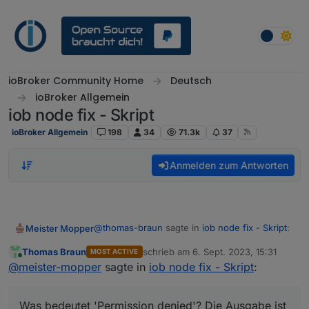
Weiter zum Inhalt
ioBroker Community Home
Deutsch
ioBroker Allgemein
iob node fix - Skript
ioBroker Allgemein
198
34
71.3k
37
Anmelden zum Antworten
@
thomas-braun
sagte in
iob node fix - Skript
:
Meister Mopper
Thomas Braun
schrieb am
6. Sept. 2023, 15:31
MOST ACTIVE
zuletzt editiert von
Online
Da passiert nur, wenn die empfohlene
@
meister-mopper
sagte in
iob node fix - Skript
:
Version und die installierte Version
Ich habe das mal nachgestellt. Die Umstellung
ungleich sind. Bei einer empfohlenen
auf nodejs@16 hat nicht funktioniert aber die
Was bedeutet 'Permission denied'? Die Ausgabe ist
v18.17.2 würde das z. B. umgestellt. So