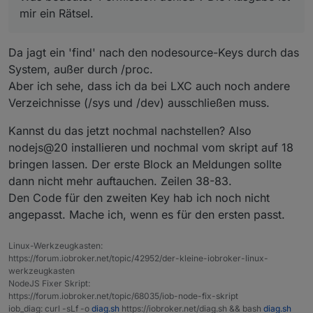
auf nodejs@20.
Dann habe ich das Skript gestartet und ich
bist du aber aber ja schon auf der
mir ein Rätsel.
erhielt dies:
aktuellen Version, wenn auch im Moment
ioBroker nodejs fixer 2023-09-05

noch aus dem alten Repo. Installier mal
ein nodejs@16 oder 20. Dann wird ein
Da jagt ein 'find' nach den nodesource-Keys durch das
Ein beherztes
sudo reboot
ergab das
Recommended nodejs-version is: 18.17.1

nodejs@18 installiert werden.
System, außer durch /proc.
erwartete Ergebnis.
Checking your installation now. Please 
Aber ich sehe, dass ich da bei LXC auch noch andere
thomas@iobroker:~$ nodejs -v

v18.17.1

Your current setup is:

Verzeichnisse (/sys und /dev) ausschließen muss.
deb [signed-
/usr/bin/nodejs         v20.5.1

by=/etc/apt/keyrings/nodesource.gpg]
/usr/bin/node           v20.5.1

Kannst du das jetzt nochmal nachstellen? Also
https://deb.nodesource.com/node_18.x
Was bedeutet 'Permission denied'? Die
/usr/bin/npm            9.8.0

nodejs@20 installieren und nochmal vom skript auf 18
nodistro main
Ausgabe ist mir ein Rätsel.
/usr/bin/npx            9.8.0

bringen lassen. Der erste Block an Meldungen sollte
/usr/bin/corepack       0.19.0

dann nicht mehr auftauchen. Zeilen 38-83.
Den Code für den zweiten Key hab ich noch nicht
angepasst. Mache ich, wenn es für den ersten passt.
I found these versions available for in
Linux-Werkzeugkasten:
https://forum.iobroker.net/topic/42952/der-kleine-iobroker-linux-
nodejs:

werkzeugkasten
  Installed: 20.5.1-deb-1nodesource1

NodeJS Fixer Skript:
  Candidate: 20.5.1-deb-1nodesource1

https://forum.iobroker.net/topic/68035/iob-node-fix-skript
  Version table:

iob_diag: curl -sLf -o
diag.sh
https://iobroker.net/diag.sh && bash
diag.sh