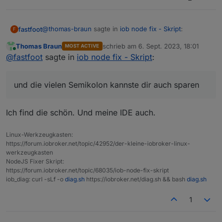
        500 https://deb.nodesource.com/node_18.x
     18.2.0-1nodesource1 500
        500 https://deb.nodesource.com/node_18.x
@
thomas-braun
sagte in
iob node fix - Skript
:
fastfoot
F
     18.1.0-1nodesource1 500
Thomas Braun
schrieb am
6. Sept. 2023, 18:01
MOST ACTIVE
        500 https://deb.nodesource.com/node_18.x
zuletzt editiert von
Online
ich glaube da ist noch ein Fehler drin...
@
fastfoot
sagte in
iob node fix - Skript
:
     18.0.0-1nodesource1 500
        500 https://deb.nodesource.com/node_18.x
     12.22.12~dfsg-1~deb11u4 500
hinter dem -print) muss noch ein Anführungszeichen
und die vielen Semikolon kannste dir auch sparen
-print)";
        500 http://raspbian.raspberrypi.org/rasp
und die vielen Semikolon kannste dir auch sparen :-)
Ich find die schön. Und meine IDE auch.
Nothing to 
do
, your installation is using the co
Linux-Werkzeugkasten:
./iob_node_update: line 302: unexpected EOF 
whil
https://forum.iobroker.net/topic/42952/der-kleine-iobroker-linux-
werkzeugkasten
./iob_node_update: line 316: syntax error: unexp
NodeJS Fixer Skript:
thomas@rpizigbee:~ $ nodejs -v
https://forum.iobroker.net/topic/68035/iob-node-fix-skript
v20.5.1
iob_diag: curl -sLf -o
diag.sh
https://iobroker.net/diag.sh && bash
diag.sh
1