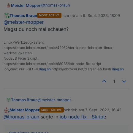
@
thomas-braun
Meister Mopper
Thomas Braun
schrieb am
6. Sept. 2023, 18:09
MOST ACTIVE
Spaey
zuletzt editiert von
Online
@
meister-mopper
ioBroker nodejs fixer 2023-09-05

Magst du noch mal schauen?
Could not detect recommended nodejs-ver
Linux-Werkzeugkasten:
Your current setup is:

https://forum.iobroker.net/topic/42952/der-kleine-iobroker-linux-
/usr/bin/nodejs         v20.5.1

werkzeugkasten
/usr/bin/node           v20.5.1

NodeJS Fixer Skript:
/usr/bin/npm            9.8.0

https://forum.iobroker.net/topic/68035/iob-node-fix-skript
/usr/bin/npx            9.8.0

iob_diag: curl -sLf -o
diag.sh
https://iobroker.net/diag.sh && bash
diag.sh
/usr/bin/corepack       0.19.0

1
Thomas Braun
@
meister-mopper
I found these versions available for in
Magst du noch mal schauen?
Meister Mopper
schrieb am
7. Sept. 2023, 16:42
MOST ACTIVE
zuletzt editiert von
nodejs:

Offline
@
thomas-braun
sagte in
iob node fix - Skript
:
  Installed: 20.5.1-deb-1nodesource1

  Candidate: 20.5.1-deb-1nodesource1

  Version table:
