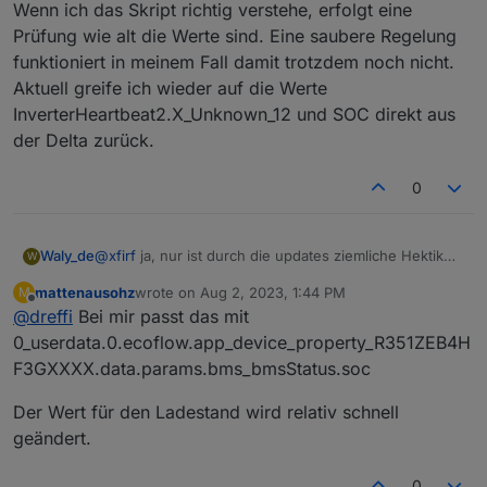
Wenn ich das Skript richtig verstehe, erfolgt eine
Prüfung wie alt die Werte sind. Eine saubere Regelung
funktioniert in meinem Fall damit trotzdem noch nicht.
Aktuell greife ich wieder auf die Werte
InverterHeartbeat2.X_Unknown_12 und SOC direkt aus
der Delta zurück.
0
Waly_de
@
xfirf
ja, nur ist durch die updates ziemliche Hektik
W
und Veränderungen noch keine zeit gewesen die
mattenausohz
wrote on
Aug 2, 2023, 1:44 PM
M
version aktuell zu machen ... bin dran, dauert aber
last edited by
Offline
@
dreffi
Bei mir passt das mit
noch ... zumal ich die neuen Daten noch nicht völlig
verstehe :-/
0_userdata.0.ecoflow.app_device_property_R351ZEB4H
F3GXXXX.data.params.bms_bmsStatus.soc
Der Wert für den Ladestand wird relativ schnell
geändert.
0