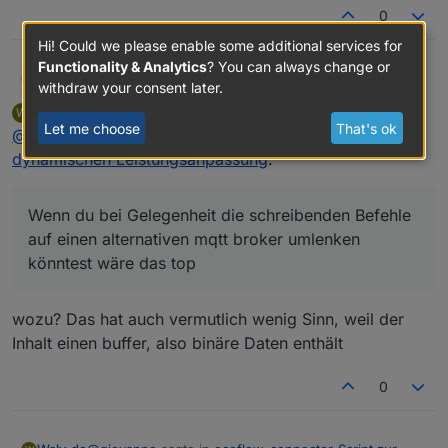
0
Hi! Could we please enable some additional services for
Functionality & Analytics
? You can always change or
@
waly_de
said in
ecoflow-connector-Script zur
giovanne
G
withdraw your consent later.
dynamischen Leistungsanpassung
:
Waly_de
wrote on
Aug 2, 2023, 4:56 PM
W
last edited by
Offline
Let me choose
That's ok
@
giovanne
sagte in
@
giovanne
ecoflow-connector-Script zur
Gute idee ist noch nicht drin, mach
ich aber rein.
dynamischen Leistungsanpassung
:
Super Danke. Damit kann ich schon mal spielen und
die Daten kommen rein. RealPower ändert sich
bis dahin suche nach
entsprechend meines tatsächlichen Zählerwertes :-)
Wenn du bei Gelegenheit die schreibenden Befehle
Wenn du bei Gelegenheit die schreibenden Befehle
        CheckforReconnect(function () {

auf einen alternativen mqtt broker umlenken
auf einen alternativen mqtt broker umlenken
            SetBasePower(firstPsSn);

könntest wäre das top ;-)
könntest wäre das top
Welcher ist denn der "richtige"?
und kommentiere SetBasePower aus
wozu? Das hat auch vermutlich wenig Sinn, weil der
        CheckforReconnect(function () {

Inhalt einen buffer, also binäre Daten enthält
            //SetBasePower(firstPsSn);

0
dann wird nichts geschrieben nur gelesen