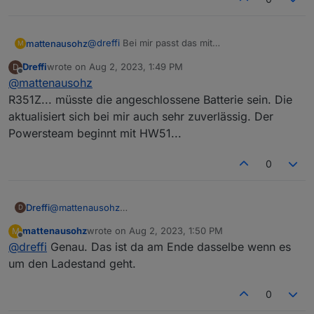
@
dreffi
Bei mir passt das mit
mattenausohz
M
0_userdata.0.ecoflow.app_device_property_R351
Dreffi
wrote on
Aug 2, 2023, 1:49 PM
D
ZEB4HF3GXXXX.data.params.bms_bmsStatus.s
Der Wert für den Ladestand wird relativ schnell
last edited by
Offline
@
mattenausohz
oc
geändert.
R351Z... müsste die angeschlossene Batterie sein. Die
aktualisiert sich bei mir auch sehr zuverlässig. Der
Powersteam beginnt mit HW51...
0
Dreffi
@
mattenausohz
D
R351Z... müsste die angeschlossene Batterie sein. Die
mattenausohz
wrote on
Aug 2, 2023, 1:50 PM
M
aktualisiert sich bei mir auch sehr zuverlässig. Der
last edited by
Offline
@
dreffi
Genau. Das ist da am Ende dasselbe wenn es
Powersteam beginnt mit HW51...
um den Ladestand geht.
0