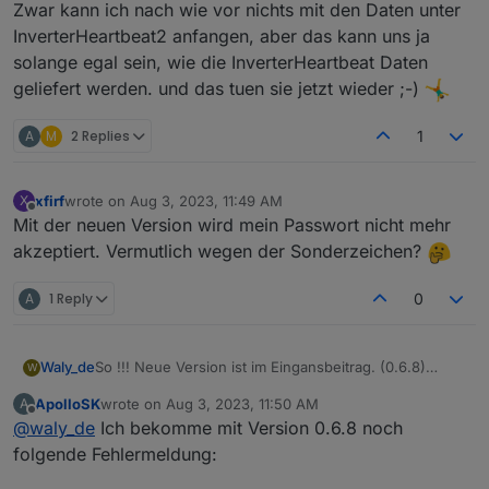
Zwar kann ich nach wie vor nichts mit den Daten unter
Es gab angeblich schon einen erfolgreichen Eingriff um
InverterHeartbeat2 anfangen, aber das kann uns ja
einen Smart Plug zu manipulieren. Ich selbst habe das
allerdings nicht reproduzieren können. Deswegen bin
solange egal sein, wie die InverterHeartbeat Daten
ich ja hier gelandet.
geliefert werden. und das tuen sie jetzt wieder ;-)
https://www.photovoltaikforum.com/thread/208943-
ecoflow-powerstream-bastelecke-plug-nachbau-zur-
A
M
2 Replies
1
messwerte-übergabe-eines-energie/
xfirf
wrote on
Aug 3, 2023, 11:49 AM
X
last edited by
Offline
Mit der neuen Version wird mein Passwort nicht mehr
akzeptiert. Vermutlich wegen der Sonderzeichen?
A
1 Reply
0
Waly_de
So !!! Neue Version ist im Eingansbeitrag. (0.6.8)
W
Diese sollte jetzt wieder sauber laufen. Die Daten
ApolloSK
wrote on
Aug 3, 2023, 11:50 AM
A
kommen wieder in einer hohen Frequenz.
last edited by
Offline
@
waly_de
Ich bekomme mit Version 0.6.8 noch
Zwar kann ich nach wie vor nichts mit den Daten unter
InverterHeartbeat2 anfangen, aber das kann uns ja
folgende Fehlermeldung:
solange egal sein, wie die InverterHeartbeat Daten