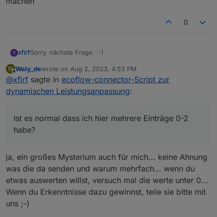
machen
0
Sorry, nächste Frage. :-)
xfirf
X
Waly_de
wrote on
Aug 2, 2023, 4:53 PM
W
Ist es normal dass ich hier mehrere Einträge 0-2 habe?
last edited by
Offline
@
xfirf
sagte in
ecoflow-connector-Script zur
dynamischen Leistungsanpassung
:
Ist es normal dass ich hier mehrere Einträge 0-2
habe?
ja, ein großes Mysterium auch für mich... keine Ahnung
was die da senden und warum mehrfach... wenn du
etwas auswerten willst, versuch mal die werte unter 0...
Wenn du Erkenntnisse dazu gewinnst, teile sie bitte mit
uns ;-)