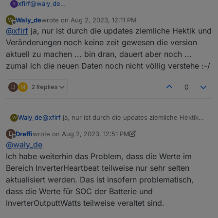
xfirf
@
waly_de
X
Ah. Danke. Dachte das script im ersten Post wäre immer
Waly_de
wrote on
Aug 2, 2023, 12:11 PM
W
das neuste. :-) Ich teste es mal.
last edited by
Offline
@
xfirf
ja, nur ist durch die updates ziemliche Hektik und
Veränderungen noch keine zeit gewesen die version
aktuell zu machen ... bin dran, dauert aber noch ...
zumal ich die neuen Daten noch nicht völlig verstehe :-/
D
M
2 Replies
0
Waly_de
@
xfirf
ja, nur ist durch die updates ziemliche Hektik
W
und Veränderungen noch keine zeit gewesen die
Dreffi
wrote on
Aug 2, 2023, 12:51 PM
D
version aktuell zu machen ... bin dran, dauert aber
last edited by Dreffi
Aug 2, 2023, 2:58 PM
Offline
@
waly_de
noch ... zumal ich die neuen Daten noch nicht völlig
verstehe :-/
Ich habe weiterhin das Problem, dass die Werte im
Bereich InverterHeartbeat teilweise nur sehr selten
aktualisiert werden. Das ist insofern problematisch,
dass die Werte für SOC der Batterie und
InverterOutputtWatts teilweise veraltet sind.