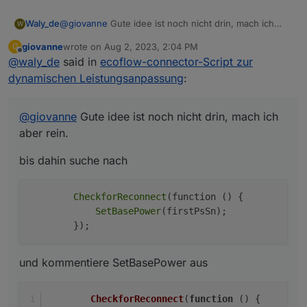
@
giovanne
Gute idee ist noch nicht drin, mach ich
Waly_de
W
aber rein.
giovanne
wrote on
Aug 2, 2023, 2:04 PM
G
bis dahin suche nach
last edited by
Offline
@
waly_de
said in
ecoflow-connector-Script zur
        CheckforReconnect(function () {

dynamischen Leistungsanpassung
:
            SetBasePower(firstPsSn);

und kommentiere SetBasePower aus
@
giovanne
Gute idee ist noch nicht drin, mach ich
        CheckforReconnect(function () {

aber rein.
            //SetBasePower(firstPsSn);

dann wird nichts geschrieben nur gelesen
bis dahin suche nach
CheckforReconnect
(function () {

SetBasePower
(firstPsSn);

und kommentiere SetBasePower aus
CheckforReconnect
(
function
 (
) {