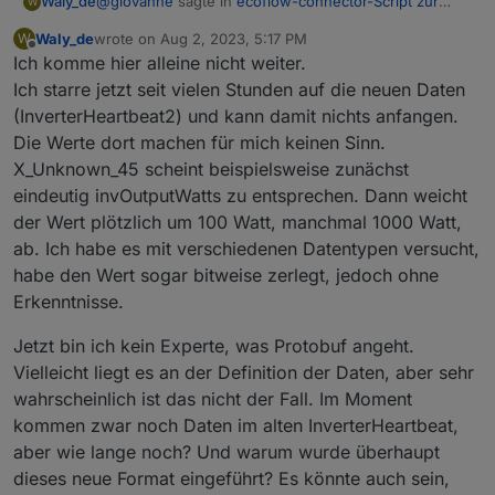
@
giovanne
sagte in
ecoflow-connector-Script zur
Waly_de
W
dynamischen Leistungsanpassung
:
Waly_de
wrote on
Aug 2, 2023, 5:17 PM
W
last edited by
Offline
Ich komme hier alleine nicht weiter.
Wenn du bei Gelegenheit die schreibenden
Befehle auf einen alternativen mqtt broker
Ich starre jetzt seit vielen Stunden auf die neuen Daten
wozu? Das hat auch vermutlich wenig Sinn, weil der
umlenken könntest wäre das top
(InverterHeartbeat2) und kann damit nichts anfangen.
Inhalt einen buffer, also binäre Daten enthält
Die Werte dort machen für mich keinen Sinn.
X_Unknown_45 scheint beispielsweise zunächst
eindeutig invOutputWatts zu entsprechen. Dann weicht
der Wert plötzlich um 100 Watt, manchmal 1000 Watt,
ab. Ich habe es mit verschiedenen Datentypen versucht,
habe den Wert sogar bitweise zerlegt, jedoch ohne
Erkenntnisse.
Jetzt bin ich kein Experte, was Protobuf angeht.
Vielleicht liegt es an der Definition der Daten, aber sehr
wahrscheinlich ist das nicht der Fall. Im Moment
kommen zwar noch Daten im alten InverterHeartbeat,
aber wie lange noch? Und warum wurde überhaupt
dieses neue Format eingeführt? Es könnte auch sein,