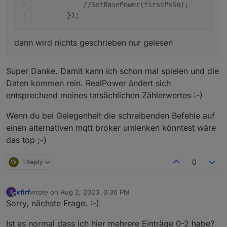
//SetBasePower(firstPsSn);
        });
dann wird nichts geschrieben nur gelesen
Super Danke. Damit kann ich schon mal spielen und die
Daten kommen rein. RealPower ändert sich
entsprechend meines tatsächlichen Zählerwertes :-)
Wenn du bei Gelegenheit die schreibenden Befehle auf
einen alternativen mqtt broker umlenken könntest wäre
das top ;-)
W
1 Reply
0
xfirf
wrote on
Aug 2, 2023, 3:36 PM
X
last edited by
Offline
Sorry, nächste Frage. :-)
Ist es normal dass ich hier mehrere Einträge 0-2 habe?