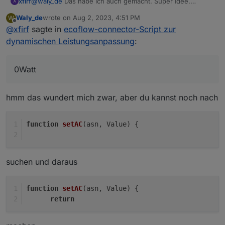
xfirf
@
waly_de
Das habe ich auch gemacht. Super Idee.
X
Allerdings wird nach dem Neustarten des Scripts oder
Waly_de
wrote on
Aug 2, 2023, 4:51 PM
W
nach einer gewissen Zeit trotzdem der Leistungsbedarf
last edited by
Offline
@
xfirf
sagte in
ecoflow-connector-Script zur
auf 0Watt gesetzt. Gibts noch eine Stelle wo man das
entsprechend abschalten muss?
dynamischen Leistungsanpassung
:
0Watt
hmm das wundert mich zwar, aber du kannst noch nach
function
setAC
(
asn, Value
) {
suchen und daraus
function
setAC
(
asn, Value
) {
return