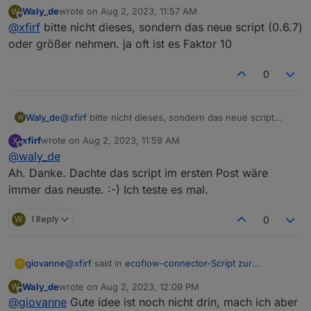
Leistungsanpassung
:
Waly_de
wrote on
Aug 2, 2023, 11:57 AM
W
last edited by
Offline
@
xfirf
bitte nicht dieses, sondern das neue script (0.6.7)
Ich habe das Script nun zum Laufen bekommen und
habe auch viele Werte unter "0_userdata/0/ecoflow"
oder größer nehmen. ja oft ist es Faktor 10
Jetzt habe ich die Werte. Aber sie sind um Faktor 10 zu
reinbekommen. Aber wenn ich dann nach z.B.
hoch?
data.item.meta.PV1_Power suche finde ich nichts.
0
Bezieht sich die Variable auf den Speicher? Den
habe ich noch nicht.
Waly_de
@
xfirf
bitte nicht dieses, sondern das neue script
W
(0.6.7) oder größer nehmen. ja oft ist es Faktor 10
xfirf
wrote on
Aug 2, 2023, 11:59 AM
X
last edited by
Offline
@
waly_de
Ah. Danke. Dachte das script im ersten Post wäre
immer das neuste. :-) Ich teste es mal.
W
1 Reply
0
@
xfirf
said in
ecoflow-connector-Script zur
giovanne
G
dynamischen Leistungsanpassung
:
Waly_de
wrote on
Aug 2, 2023, 12:09 PM
W
last edited by
Offline
@
giovanne
Gute idee ist noch nicht drin, mach ich aber
Huhu,