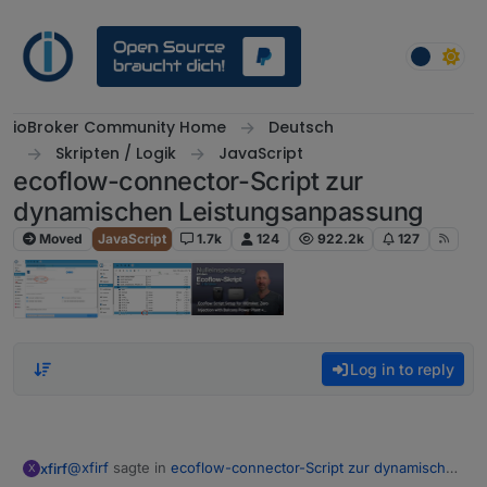
Skip to content
ioBroker Community Home
Deutsch
Skripten / Logik
JavaScript
ecoflow-connector-Script zur
dynamischen Leistungsanpassung
Moved
JavaScript
1.7k
124
922.2k
127
Log in to reply
@
xfirf
sagte in
ecoflow-connector-Script zur dynamischen
xfirf
X