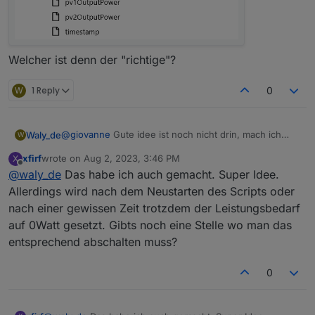
Welcher ist denn der "richtige"?
W
1 Reply
0
@
giovanne
Gute idee ist noch nicht drin, mach ich
Waly_de
W
aber rein.
xfirf
wrote on
Aug 2, 2023, 3:46 PM
X
bis dahin suche nach
last edited by
Offline
@
waly_de
Das habe ich auch gemacht. Super Idee.
        CheckforReconnect(function () {

Allerdings wird nach dem Neustarten des Scripts oder
            SetBasePower(firstPsSn);

nach einer gewissen Zeit trotzdem der Leistungsbedarf
und kommentiere SetBasePower aus
auf 0Watt gesetzt. Gibts noch eine Stelle wo man das
entsprechend abschalten muss?
        CheckforReconnect(function () {

            //SetBasePower(firstPsSn);

dann wird nichts geschrieben nur gelesen
0