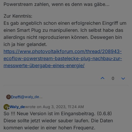
Powerstream zahlen, wenn es denn was gäbe...
Zur Kenntnis:
Es gab angeblich schon einen erfolgreichen Eingriff um
einen Smart Plug zu manipulieren. Ich selbst habe das
allerdings nicht reproduzieren können. Deswegen bin
ich ja hier gelandet.
https://www.photovoltaikforum.com/thread/208943-
ecoflow-powerstream-bastelecke-plug-nachbau-zur-
messwerte-übergabe-eines-energie/
0
@
waly_de
Dreffi
D
Ich kann mir durchaus vorstellen, dass ecoflow versucht
Waly_de
wrote on
Aug 3, 2023, 11:24 AM
W
ungewollte Nutzung zu verhindern. Mit den Smart Plugs
Es ist auch nur eine Frage der Zeit bis ecoflow wieder
last edited by
Offline
So !!! Neue Version ist im Eingansbeitrag. (0.6.8)
verdienen die ganz gut Geld.
was an den Daten ändert.
Funktionieren tun die nach meiner Beobachtung im PV
Ich würde ja sogar für ein zentrales Gerät zur
Diese sollte jetzt wieder sauber laufen. Die Daten
Forum allerdings keinesfalls besser als das Script hier,
Übermittlung der Werte des Stromzählers an den
kommen wieder in einer hohen Frequenz.
eher im Gegenteil.
Powerstream zahlen, wenn es denn was gäbe...
Zur Kenntnis: