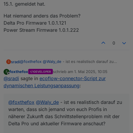
15.1. gemeldet hat.
Hat niemand anders das Problem?
Delta Pro Firmware 1.0.1.121
Power Stream Firmware 1.0.1.222
0
@
foxthefox
@
Waly_de
- ist es realistisch darauf zu
sradi
S
warten, dass sich jemand von euch Profis in näherer
foxthefox
schrieb am
1. Mai 2025, 10:05
F
DEVELOPER
Zukunft das Schnittstellenproblem mit der Delta Pro und
Für mich wäre das Auslesen von Protobuf-Messages
zuletzt editiert von
Offline
@
sradi
sagte in
ecoflow-connector-Script zur
aktueller Firmware anschaut?
komplett technisches Neuland, und ich hoffe noch
drumherum zu kommen, tiefer in das Thema einzusteigen
Über eine kurze Rückmeldung würde ich mich freuen.
dynamischen Leistungsanpassung
:
:)
VG, Stefan
@
foxthefox
@
Waly_de
- ist es realistisch darauf zu
warten, dass sich jemand von euch Profis in
näherer Zukunft das Schnittstellenproblem mit der
Delta Pro und aktueller Firmware anschaut?