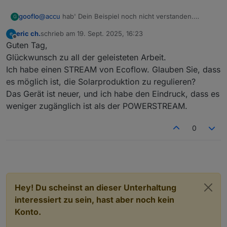
Konfiguration) diese Verbräuche zusätzlich, statt sie zu
Das Skript rechnet jetzt:
@
accu
hab' Dein Beispiel noch nicht verstanden.
gooflo
ersetzen oder korrekt zu subtrahieren.
Hausverbrauch (300 W Bezug, weil 700 W weniger
G
Hausverbrauch kann auch negativ sein wenn
eingespeist) + Smartplug (700 W) → Summe 1000 W.
eric ch.
schrieb am
19. Sept. 2025, 16:23
Überschuss eingespeist wird, wäre in Deinem Beispiel
Anpassungen habe ich schon einige gemacht am Skript.
zuletzt editiert von
Offline
Guten Tag,
dann -1000!
Um welche Stelle geht es? Warum passt Du es nicht
selbst an oder ist es komplizierter?
Glückwunsch zu all der geleisteten Arbeit.
Ich habe einen STREAM von Ecoflow. Glauben Sie, dass
es möglich ist, die Solarproduktion zu regulieren?
Das Gerät ist neuer, und ich habe den Eindruck, dass es
weniger zugänglich ist als der POWERSTREAM.
0
Hey! Du scheinst an dieser Unterhaltung
interessiert zu sein, hast aber noch kein
Konto.