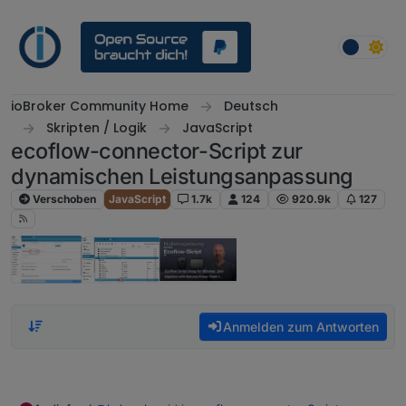
Weiter zum Inhalt
ioBroker Community Home
Deutsch
Skripten / Logik
JavaScript
ecoflow-connector-Script zur
dynamischen Leistungsanpassung
Verschoben
JavaScript
1.7k
124
920.9k
127
Anmelden zum Antworten