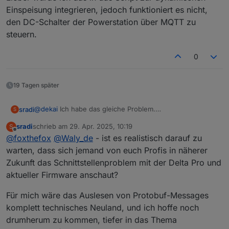
Einspeisung integrieren, jedoch funktioniert es nicht,
den DC-Schalter der Powerstation über MQTT zu
steuern.
0
19 Tagen später
@
dekai
Ich habe das gleiche Problem.
sradi
S
Habe gedankenlos meine Delta Pro auf Firmware 1.0.1.121
sradi
schrieb am
29. Apr. 2025, 10:19
S
und meine PowerStream auf Version 1.0.1.222 aktualisiert.
Ich hab leider nicht genug Ahnung, um dem selbst auf
zuletzt editiert von
Offline
@
foxthefox
@
Waly_de
- ist es realistisch darauf zu
Seitdem ist
batSoc
immer
=0
:(
die Spur zu kommen.
warten, dass sich jemand von euch Profis in näherer
Zukunft das Schnittstellenproblem mit der Delta Pro und
aktueller Firmware anschaut?
Für mich wäre das Auslesen von Protobuf-Messages
komplett technisches Neuland, und ich hoffe noch
drumherum zu kommen, tiefer in das Thema