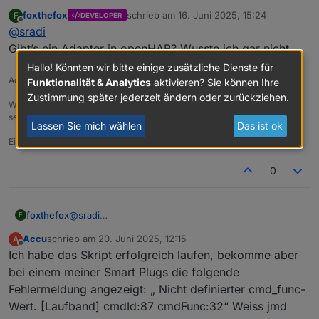
Steuerungslogik von der Ecoflow-Schnittstelle klingt total
foxthefox
schrieb am
16. Juni 2025, 15:24
F
DEVELOPER
sinnvoll.
zuletzt editiert von
Offline
@
sradi
Hatte kurz überlegt, tiefer einzusteigen.
Da ich allerdings iobroker nur wg.
@
Waly_de
's Skript
Gibt’s ein Adapter in openHAB? Wusste ich gar nicht.
laufen habe, steige ich stattdessen lieber tiefer in eine
Hallo! Könnten wir bitte einige zusätzliche Dienste für
Openhab-integrierte Lösung ein.
Adapterüberblick:
Profil Github
;
Funktionalität & Analytics
aktivieren? Sie können Ihre
Zustimmung später jederzeit ändern oder zurückziehen.
Wenn der Adapter gefällt und nützlich ist, bitte ins Repo gehen und Star
setzen. Danke
Lassen Sie mich wählen
Das ist ok
Ein Aufruf:
video
0
foxthefox
@
sradi
F
Gibt’s ein Adapter in openHAB? Wusste ich gar
Accu
schrieb am
20. Juni 2025, 12:15
A
nicht.
zuletzt editiert von
Offline
Ich habe das Skript erfolgreich laufen, bekomme aber
bei einem meiner Smart Plugs die folgende
Fehlermeldung angezeigt: „ Nicht definierter cmd_func-
Wert. [Laufband] cmdId:87 cmdFunc:32“ Weiss jmd