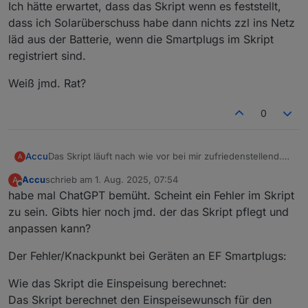
Ich hätte erwartet, dass das Skript wenn es feststellt,
dass ich Solarüberschuss habe dann nichts zzl ins Netz
läd aus der Batterie, wenn die Smartplugs im Skript
registriert sind.
Weiß jmd. Rat?
0
Das Skript läuft nach wie vor bei mir zufriedenstellend.
Accu
A
Ich bin immer noch begeistert. Einen Schönheitsfehler
Accu
schrieb am
1. Aug. 2025, 07:54
A
habe ich jedoch festgestellt in folgender Situation:
Ich habe durch meine kleine PV Anlage Überschuss im
zuletzt editiert von
Offline
habe mal ChatGPT bemüht. Scheint ein Fehler im Skript
Hausnetz und lade bereits ins Netz rein
(überschussladung ist im Skript deaktiviert, weil ich z.B.
Ich hätte erwartet, dass das Skript wenn es feststellt,
zu sein. Gibts hier noch jmd. der das Skript pflegt und
den Gschirrspüler direkt an der Delta Pro Steckdose
dass ich Solarüberschuss habe dann nichts zzl ins Netz
anpassen kann?
betreibe). Dann gehe ich aufs Laufband, welches an
läd aus der Batterie, wenn die Smartplugs im Skript
Weiß jmd. Rat?
einem im Skript registrierten SmartPlug hängt. Trotzdem
registriert sind.
Der Fehler/Knackpunkt bei Geräten an EF Smartplugs:
dass ich z.B. 1kW überschuss habe, fängt der SP an den
PowerStream anzutriggern und der läd noch zzl. 600W
Wie das Skript die Einspeisung berechnet:
ins Netz.
Das Skript berechnet den Einspeisewunsch für den