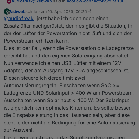
@
ksbweb
said in
ecoflow-connector-Script zur
Audiofreak
A
dynamischen Leistungsanpassung
:
ksbweb
schrieb am
10. Apr. 2025, 06:25
K
zuletzt editiert von ksbweb
4. Okt. 2025, 17:20
Offline
@
audiofreak
, jetzt habe ich doch noch einen
@
audiofreak
Es funktioniert nun sogar ohne
Zusatzlüfter, denn ich habe den PS hochkant
Zusatzlüfter nachgerüstet, denn es gibt die Situation, in
Noch besser :)
leicht schräg (sowohl nach oben als auch
der der Lüfter der Powerstation nicht läuft und sich der
seitlich) vor dem Auslass des Delta-Lüfters
Powerstream erhitzen kann.
platziert. Dieser Luftstrom reicht bereits aus,
um auch bei maximalem Solarinput eine
Dies ist der Fall, wenn die Powerstation die Ladegrenze
Überhitzung zu vermeiden und 800 W
erreicht hat und den eigenen Solareingang abschaltet.
zuverlässig einzuspeisen.
Nun verwende ich einen USB-Lüfter mit einem 12V-
Adapter, der am Ausgang 12V 30A angeschlossen ist.
Diesen steuere ich derzeit mit zwei
Automatisierungregeln: Einschalten wenn SoC >=
Ladegrenze UND Solarinput > 400 W am Powerstream,
Ausschalten wenn Solarinput < 400 W. Der Solarinput
ist eigentlich kein optimales Kriterium. Es sollte besser
die Einspeiseleistung in das Hausnetz sein, aber diese
steht leider nicht als Bedingung für eine Automatisierung
zur Auswahl.
Lieber würde ich das in das Script zur dynamischen