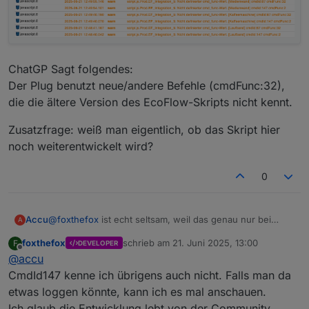
ChatGP Sagt folgendes:
Der Plug benutzt neue/andere Befehle (cmdFunc:32),
die die ältere Version des EcoFlow-Skripts nicht kennt.
Zusatzfrage: weiß man eigentlich, ob das Skript hier
noch weiterentwickelt wird?
0
@
foxthefox
ist echt seltsam, weil das genau nur bei
Accu
A
einem SP (FW: V2.0.4.54) in den Logs vom ioBroker
foxthefox
schrieb am
21. Juni 2025, 13:00
F
DEVELOPER
hochkommt. Habe die Seriennummer 3x kontrolliert,
Sehe gerade dass alle Plugs jetzt den Fehler werfen:
zuletzt editiert von
Offline
@
accu
passt aber alles. Das ist auch der einzige SP, der i.V.m.
dem Skript immer die Leistung von dem Gerät das an ihm
CmdId147 kenne ich übrigens auch nicht. Falls man da
hängt voll aus der Batterie zieht, ohne zu schauen, ob
etwas loggen könnte, kann ich es mal anschauen.
ich gerade Überschuss habe oder nicht.
Ich glaub die Entwicklung lebt von der Community.