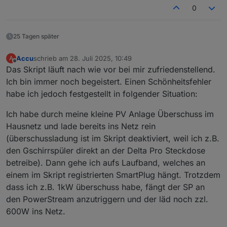
0
25 Tagen später
Accu
schrieb am
28. Juli 2025, 10:49
A
zuletzt editiert von
Offline
Das Skript läuft nach wie vor bei mir zufriedenstellend.
Ich bin immer noch begeistert. Einen Schönheitsfehler
habe ich jedoch festgestellt in folgender Situation:
Ich habe durch meine kleine PV Anlage Überschuss im
Hausnetz und lade bereits ins Netz rein
(überschussladung ist im Skript deaktiviert, weil ich z.B.
den Gschirrspüler direkt an der Delta Pro Steckdose
betreibe). Dann gehe ich aufs Laufband, welches an
einem im Skript registrierten SmartPlug hängt. Trotzdem
dass ich z.B. 1kW überschuss habe, fängt der SP an
den PowerStream anzutriggern und der läd noch zzl.
600W ins Netz.