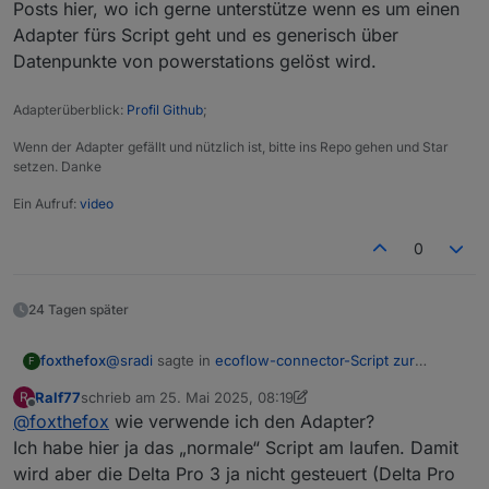
Posts hier, wo ich gerne unterstütze wenn es um einen
Adapter fürs Script geht und es generisch über
Datenpunkte von powerstations gelöst wird.
Adapterüberblick:
Profil Github
;
Wenn der Adapter gefällt und nützlich ist, bitte ins Repo gehen und Star
setzen. Danke
Ein Aufruf:
video
0
24 Tagen später
@
sradi
sagte in
ecoflow-connector-Script zur
foxthefox
F
dynamischen Leistungsanpassung
:
Ralf77
schrieb am
25. Mai 2025, 08:19
R
zuletzt editiert von Ralf77
Offline
@
foxthefox
wie verwende ich den Adapter?
@
foxthefox
@
Waly_de
- ist es realistisch darauf
zu warten, dass sich jemand von euch Profis in
Ich habe hier ja das „normale“ Script am laufen. Damit
Wenn etwas im Kontext des Adapters etwas nicht
näherer Zukunft das Schnittstellenproblem mit
wird aber die Delta Pro 3 ja nicht gesteuert (Delta Pro
funktioniert oder nicht mehr funktioniert, dann lasst
der Delta Pro und aktueller Firmware anschaut?