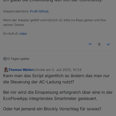
ChatGP Sagt folgendes:
Adapterüberblick:
Profil Github
;
Der Plug benutzt neue/andere Befehle (cmdFunc:32),
die die ältere Version des EcoFlow-Skripts nicht kennt.
Zusatzfrage: weiß man eigentlich, ob das Skript hier
Wenn der Adapter gefällt und nützlich ist, bitte ins Repo gehen und Star
noch weiterentwickelt wird?
setzen. Danke
Ein Aufruf:
video
0
12 Tagen später
Thomas Weller
schrieb am
3. Juli 2025, 10:24
zuletzt editiert von
Offline
Kann man das Script eigentlich so ändern das man nur
die Steuerung der AC-Ladung nutzt?
Bei mir wird die Einspeisung erfolgreich über eine in der
EcoFlowApp integrierstes Smartmeter gesteuert.
Oder hat jemand ein Blockly Vorschlag für sowas?