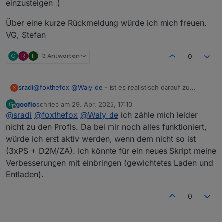
einzusteigen :)
Über eine kurze Rückmeldung würde ich mich freuen.
VG, Stefan
G
R
F
3 Antworten
0
@
foxthefox
@
Waly_de
- ist es realistisch darauf zu
sradi
S
warten, dass sich jemand von euch Profis in näherer
gooflo
schrieb am
29. Apr. 2025, 17:10
G
Zukunft das Schnittstellenproblem mit der Delta Pro und
Für mich wäre das Auslesen von Protobuf-Messages
zuletzt editiert von
Offline
@
sradi
@
foxthefox
@
Waly_de
ich zähle mich leider
aktueller Firmware anschaut?
komplett technisches Neuland, und ich hoffe noch
drumherum zu kommen, tiefer in das Thema einzusteigen
Über eine kurze Rückmeldung würde ich mich freuen.
nicht zu den Profis. Da bei mir noch alles funktioniert,
:)
VG, Stefan
würde ich erst aktiv werden, wenn dem nicht so ist
(3xPS + D2M/ZA). Ich könnte für ein neues Skript meine
Verbesserungen mit einbringen (gewichtetes Laden und
Entladen).
0