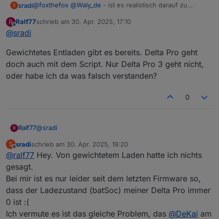
@
foxthefox
@
Waly_de
- ist es realistisch darauf zu
sradi
S
warten, dass sich jemand von euch Profis in näherer
Ralf77
schrieb am
30. Apr. 2025, 17:10
R
Zukunft das Schnittstellenproblem mit der Delta Pro und
Für mich wäre das Auslesen von Protobuf-Messages
zuletzt editiert von
Offline
@
sradi
aktueller Firmware anschaut?
komplett technisches Neuland, und ich hoffe noch
drumherum zu kommen, tiefer in das Thema einzusteigen
Über eine kurze Rückmeldung würde ich mich freuen.
Gewichtetes Entladen gibt es bereits. Delta Pro geht
:)
VG, Stefan
doch auch mit dem Script. Nur Delta Pro 3 geht nicht,
oder habe ich da was falsch verstanden?
0
@
sradi
Ralf77
R
sradi
schrieb am
30. Apr. 2025, 19:20
S
Gewichtetes Entladen gibt es bereits. Delta Pro geht
zuletzt editiert von
Offline
@
ralf77
Hey. Von gewichtetem Laden hatte ich nichts
doch auch mit dem Script. Nur Delta Pro 3 geht nicht,
oder habe ich da was falsch verstanden?
gesagt.
Bei mir ist es nur leider seit dem letzten Firmware so,
dass der Ladezustand (batSoc) meiner Delta Pro immer
0 ist :(
Ich vermute es ist das gleiche Problem, das
@
DeKai
am