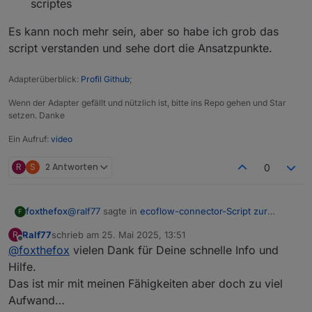
scriptes
Es kann noch mehr sein, aber so habe ich grob das
script verstanden und sehe dort die Ansatzpunkte.
Adapterüberblick:
Profil Github
;
Wenn der Adapter gefällt und nützlich ist, bitte ins Repo gehen und Star
setzen. Danke
Ein Aufruf:
video
R
S
2 Antworten
0
@
ralf77
sagte in
ecoflow-connector-Script zur
foxthefox
F
dynamischen Leistungsanpassung
:
Ralf77
schrieb am
25. Mai 2025, 13:51
R
zuletzt editiert von
Offline
@
foxthefox
vielen Dank für Deine schnelle Info und
@
foxthefox
wie verwende ich den Adapter?
Ich habe hier ja das „normale“ Script am laufen.
Hilfe.
Es ist halt nicht ohne Änderung möglich, aber es gibt
Damit wird aber die Delta Pro 3 ja nicht
Das ist mir mit meinen Fähigkeiten aber doch zu viel
mehrere Möglichkeiten, zum einen ein eigener
gesteuert (Delta Pro klappt problemlos)….
Aufwand…
Adapter der das script enthält und auf Datenpunkte
Für das letztere wäre im script folgendes