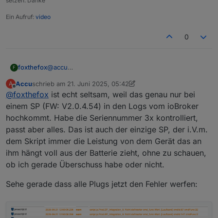
setzen. Danke
Ein Aufruf:
video
0
foxthefox
@
accu
F
cmdId:87 cmdFunc:32 Ist mir nicht bekannt.
Accu
schrieb am
21. Juni 2025, 05:42
A
CmdFunc 32 könnte etwas mit Gerätesetup/allg.
zuletzt editiert von Accu
Offline
@
foxthefox
ist echt seltsam, weil das genau nur bei
Einstellung sein. Müsste man genauer anschauen
was da geschickt wird.
einem SP (FW: V2.0.4.54) in den Logs vom ioBroker
hochkommt. Habe die Seriennummer 3x kontrolliert,
passt aber alles. Das ist auch der einzige SP, der i.V.m.
dem Skript immer die Leistung von dem Gerät das an
ihm hängt voll aus der Batterie zieht, ohne zu schauen,
ob ich gerade Überschuss habe oder nicht.
Sehe gerade dass alle Plugs jetzt den Fehler werfen: