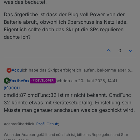
was das bedeutet.
Das ärgerliche ist dass der Plug voll Power von der
Batterie abruft, obwohl ich überschuss ins Netz lade.
Eigentlich sollte doch das Skript die SPs regulieren
dachte ich?
0
Ich habe das Skript erfolgreich laufen, bekomme aber bei
Accu
A
einem meiner Smart Plugs die folgende Fehlermeldung
foxthefox
schrieb am
20. Juni 2025, 14:41
F
DEVELOPER
angezeigt: „ Nicht definierter cmd_func-Wert. [Laufband]
Das ärgerliche ist dass der Plug voll Power von der
zuletzt editiert von
Offline
@
accu
cmdId:87 cmdFunc:32“ Weiss jmd was das bedeutet.
Batterie abruft, obwohl ich überschuss ins Netz lade.
Eigentlich sollte doch das Skript die SPs regulieren
cmdId:87 cmdFunc:32 Ist mir nicht bekannt. CmdFunc
dachte ich?
32 könnte etwas mit Gerätesetup/allg. Einstellung sein.
Müsste man genauer anschauen was da geschickt wird.
Adapterüberblick:
Profil Github
;
Wenn der Adapter gefällt und nützlich ist, bitte ins Repo gehen und Star