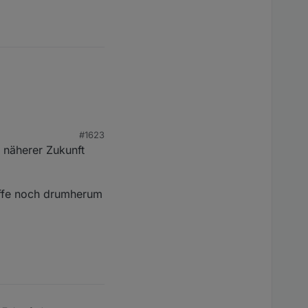
tualisiert.
#1623
n näherer Zukunft
offe noch drumherum