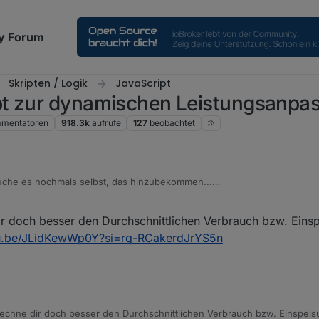
y Forum
Skripten / Logik
JavaScript
pt zur dynamischen Leistungsanpa
mentatoren
918.3k
aufrufe
127
beobachtet
suche es nochmals selbst, das hinzubekommen...
öscht
r doch besser den Durchschnittlichen Verbrauch bzw. Eins
tu.be/JLidKewWp0Y?si=rq-RCakerdJrYS5n
echne dir doch besser den Durchschnittlichen Verbrauch bzw. Einspeis