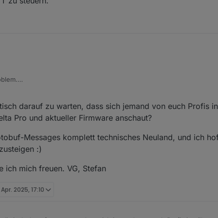
T zu steuern.
oblem.
o auf Firmware 1.0.1.121 und meine PowerStream auf Version 1.0.1.222 ak
ung, um dem selbst auf die Spur zu kommen.
istisch darauf zu warten, dass sich jemand von euch Profis i
elta Pro und aktueller Firmware anschaut?
otobuf-Messages komplett technisches Neuland, und ich h
zusteigen :)
 ich mich freuen. VG, Stefan
 Apr. 2025, 17:10