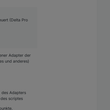
euert (Delta Pro
gener Adapter der
les und anderes)
z des Adapters
des scriptes
punkte.