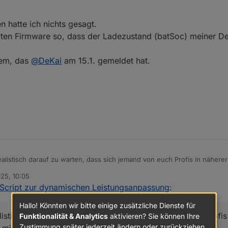
reits. Delta Pro geht doch auch mit dem Script. Nur Delta Pro 3 geht ni
hatte ich nichts gesagt.
etzten Firmware so, dass der Ladezustand (batSoc) meiner Del
lem, das
@
DeKai
am 15.1. gemeldet hat.
realistisch darauf zu warten, dass sich jemand von euch Profis in nähere
elta Pro und aktueller Firmware anschaut?
025, 10:05
n Protobuf-Messages komplett technisches Neuland, und ich hoffe no
Script zur dynamischen Leistungsanpassung
:
zusteigen :)
ürde ich mich freuen. VG, Stefan
Hallo! Könnten wir bitte einige zusätzliche Dienste für
alistisch darauf zu warten, dass sich jemand von euch Profis
Funktionalität & Analytics
aktivieren? Sie können Ihre
Zustimmung später jederzeit ändern oder zurückziehen.