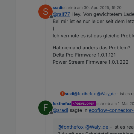
sradi
schrieb am
30. Apr. 2025, 19:20
S
Gewichtetes Entladen gibt es be
zuletzt editiert von
@
ralf77
Hey. Von gewichtetem Laden 
was falsch verstanden?
Offline
Bei mir ist es nur leider seit dem l
(
Ich vermute es ist das gleiche Prob
Hat niemand anders das Problem?
Delta Pro Firmware 1.0.1.121
Power Stream Firmware 1.0.1.222
@
foxthefox
@
Waly_de
- ist es 
sradi
S
Schnittstellenproblem mit der D
foxthefox
schrieb am
1. Mai 2
DEVELOPER
F
Für mich wäre das Auslesen vo
zuletzt editiert von
@
sradi
sagte in
ecoflow-connector-
kommen, tiefer in das Thema ein
Offline
Über eine kurze Rückmeldung w
@
foxthefox
@
Waly_de
- ist es re