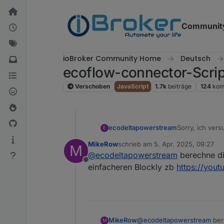
Weiter zum Inhalt
Communit
ioBroker Community Home
Deutsch
ecoflow-connector-Scri
Verschoben
JavaScript
1.7k
beiträge
124
kom
ecodeltapowerstream
Sorry, ich ver
E
urspr. Post gel
MikeRow
schrieb am
5. Apr. 2025, 09:27
M
zuletzt editiert von
@
ecodeltapowerstream
berechne di
Offline
einfacheren Blockly zb
https://you
MikeRow
@
ecodeltapowerstream
ber
M