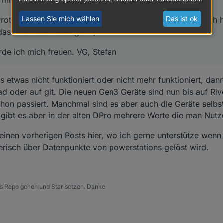
 mit der Delta Pro und aktueller Firmware anschaut?
Lassen Sie mich wählen
Das ist ok
Protobuf-Messages komplett technisches Neuland, und ich 
das Thema einzusteigen :)
de ich mich freuen. VG, Stefan
etwas nicht funktioniert oder nicht mehr funktioniert, dann
 oder auf git. Die neuen Gen3 Geräte sind nun bis auf Riv
schon passiert. Manchmal sind es aber auch die Geräte selbs
gibt es aber in der alten DPro mehrere Werte die man Nutz
einen vorherigen Posts hier, wo ich gerne unterstütze wenn
erisch über Datenpunkte von powerstations gelöst wird.
 ins Repo gehen und Star setzen. Danke