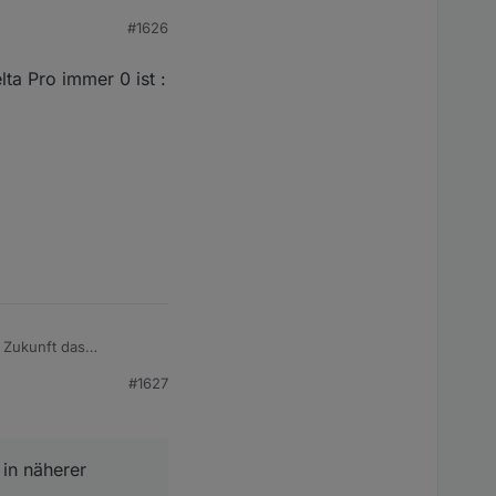
#1626
cht, oder habe ich da
ta Pro immer 0 ist :
r Zukunft das
#1627
ch drumherum zu
 in näherer