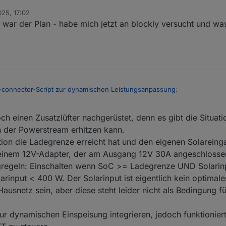
ps://youtu.be/JLidKewWp0Y?si=rq-RCakerdJrYS5n
025, 17:02
war der Plan - habe mich jetzt an blockly versucht und wa
-connector-Script zur dynamischen Leistungsanpassung
:
2025, 17:20
ch einen Zusatzlüfter nachgerüstet, denn es gibt die Situatio
niert nun sogar ohne Zusatzlüfter, denn ich habe den PS hochkant leich
lich) vor dem Auslass des Delta-Lüfters platziert. Dieser Luftstrom reich
ch der Powerstream erhitzen kann.
arinput eine Überhitzung zu vermeiden und 800 W zuverlässig einzusp
ation die Ladegrenze erreicht hat und den eigenen Solareing
einem 12V-Adapter, der am Ausgang 12V 30A angeschlossen 
ungregeln: Einschalten wenn SoC >= Ladegrenze UND Solari
input < 400 W. Der Solarinput ist eigentlich kein optimales
Hausnetz sein, aber diese steht leider nicht als Bedingung fü
zur dynamischen Einspeisung integrieren, jedoch funktionier