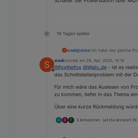
Schalter der Powerstation über MQT
19 Tagen später
@
dekai
Ich habe das gleiche Pr
sradi
S
Habe gedankenlos meine Delta Pr
sradi
schrieb am
29. Apr. 2025, 10:19
S
Seitdem ist
batSoc
immer
=0
:(
Ich hab leider nicht genug Ahn
zuletzt editiert von
@
foxthefox
@
Waly_de
- ist es real
Offline
das Schnittstellenproblem mit der D
Für mich wäre das Auslesen von Pr
zu kommen, tiefer in das Thema ein
Über eine kurze Rückmeldung würde
G
R
F
3 Antworten
Letzte Antwort
29.