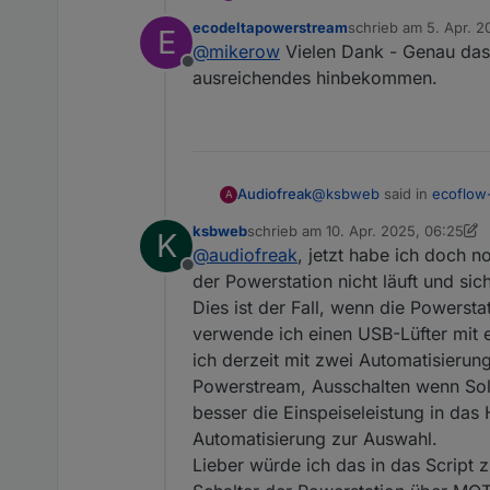
einfacheren Blockly zb
htt
ecodeltapowerstream
schrieb am
5. Apr. 2
E
zuletzt editiert von
@
mikerow
Vielen Dank - Genau das 
Offline
ausreichendes hinbekommen.
@
ksbweb
said in
ecoflow
Audiofreak
A
ksbweb
schrieb am
10. Apr. 2025, 06:25
K
zuletzt editiert von ksbweb
4. Okt. 
@
audiofreak
, jetzt habe ich doch no
@
audiofreak
Es funktio
Offline
nach oben als auch seit
der Powerstation nicht läuft und si
Noch besser :)
auch bei maximalem Sol
Dies ist der Fall, wenn die Powerst
verwende ich einen USB-Lüfter mit 
ich derzeit mit zwei Automatisier
Powerstream, Ausschalten wenn Solar
besser die Einspeiseleistung in das 
Automatisierung zur Auswahl.
Lieber würde ich das in das Script 