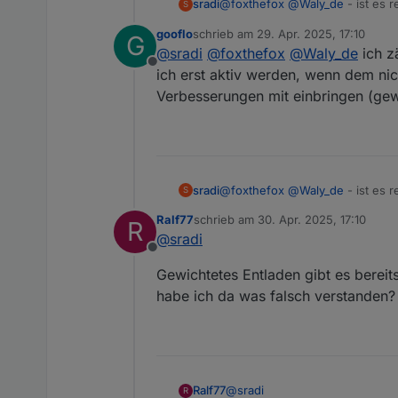
@
foxthefox
@
Waly_de
- ist es 
sradi
S
Schnittstellenproblem mit der D
gooflo
schrieb am
29. Apr. 2025, 17:10
G
Für mich wäre das Auslesen vo
zuletzt editiert von
@
sradi
@
foxthefox
@
Waly_de
ich zä
kommen, tiefer in das Thema ein
Offline
Über eine kurze Rückmeldung w
ich erst aktiv werden, wenn dem nic
Verbesserungen mit einbringen (gew
@
foxthefox
@
Waly_de
- ist es 
sradi
S
Schnittstellenproblem mit der D
Ralf77
schrieb am
30. Apr. 2025, 17:10
R
Für mich wäre das Auslesen vo
zuletzt editiert von
@
sradi
kommen, tiefer in das Thema ein
Offline
Über eine kurze Rückmeldung w
Gewichtetes Entladen gibt es bereit
habe ich da was falsch verstanden?
@
sradi
Ralf77
R