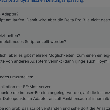
-Script zur dynamischen Leistungsanpassung
:
komplett neues Script erstellt werden?
 Adapter?
ipt am laufen. Damit wird aber die Delta Pro 3 ja nicht gest
tzt helfen?
plett neues Script erstellt werden?
lich, aber es gibt mehrere Möglichkeiten, zum einen ein ei
nkte von anderen Adaptern verlinkt (dann ginge auch Hoymi
.
endes umzustellen:
ikation mit EF-Mqtt server
nkte die im user-Bereich angelegt werden, auf die Instan
Datenpunkte im Adapter anstatt Funktionsaufruf innerhalb 
be ich grob das script verstanden und sehe dort die Ansatz