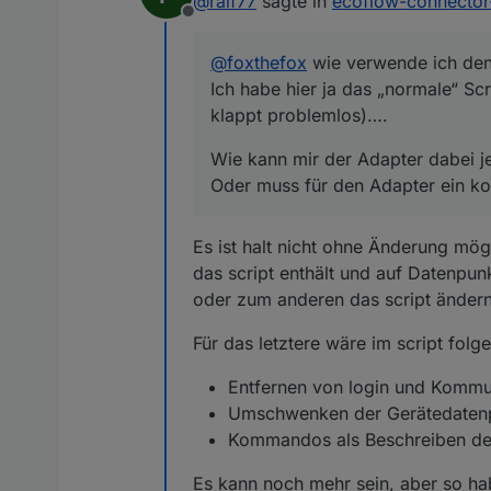
@
ralf77
sagte in
ecoflow-connector
Oder muss für den Adapter ein 
Offline
@
foxthefox
wie verwende ich den
Ich habe hier ja das „normale“ Scr
klappt problemlos)….
Wie kann mir der Adapter dabei je
Oder muss für den Adapter ein kom
Es ist halt nicht ohne Änderung mög
das script enthält und auf Datenpu
oder zum anderen das script ändern
Für das letztere wäre im script folg
Entfernen von login und Kommun
Umschwenken der Gerätedatenpu
Kommandos als Beschreiben der 
Es kann noch mehr sein, aber so ha