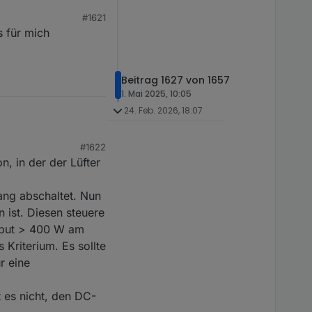
#1621
s für mich
Beitrag 1627 von 1657
1. Mai 2025, 10:05
24. Feb. 2026, 18:07
#1622
n, in der der Lüfter
t schräg (sowohl
t bereits aus, um
eisen.
ang abschaltet. Nun
ist. Diesen steuere
nput > 400 W am
 Kriterium. Es sollte
r eine
t es nicht, den DC-