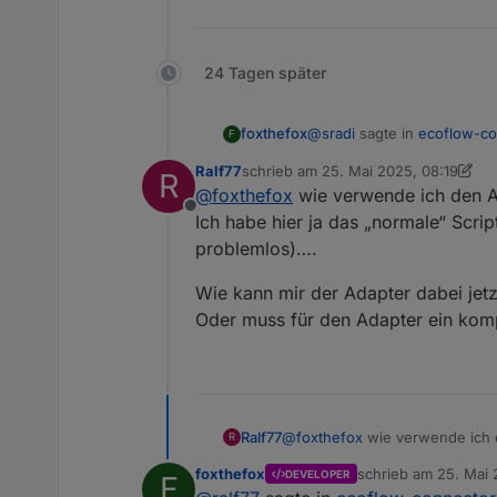
24 Tagen später
@
sradi
sagte in
ecoflow-co
foxthefox
F
Ralf77
schrieb am
25. Mai 2025, 08:19
R
zuletzt editiert von Ralf77
@
foxthefox
wie verwende ich den 
@
foxthefox
@
Waly_de
- 
Offline
Schnittstellenproblem mi
Ich habe hier ja das „normale“ Scrip
Wenn etwas im Kontext des 
problemlos)….
besten im Adapter Thread od
Für mich wäre das Ausl
meiste Protobuf ist schon 
zu kommen, tiefer in das
Ansonsten Verweise ich auf einen meinen vorherigen
Wie kann mir der Adapter dabei jetz
updaten. Für SOC gibt es a
fürs Script geht und es ge
Über eine kurze Rückmel
Oder muss für den Adapter ein kompl
@
foxthefox
wie verwende ich 
Ralf77
R
Ich habe hier ja das „normale“ 
foxthefox
schrieb am
25. Mai 
DEVELOPER
F
….
Wie kann mir der Adapter dabei
zuletzt editiert von