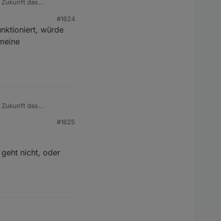
r Zukunft das
#1624
ch drumherum zu
unktioniert, würde
 meine
r Zukunft das
#1625
ch drumherum zu
 geht nicht, oder