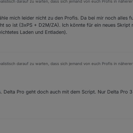
realistisch darauf zu warten, dass sich jemand von euch Profis in nähere
elta Pro und aktueller Firmware anschaut?
n Protobuf-Messages komplett technisches Neuland, und ich hoffe no
hle mich leider nicht zu den Profis. Da bei mir noch alles f
zusteigen :)
ürde ich mich freuen. VG, Stefan
ht so ist (3xPS + D2M/ZA). Ich könnte für ein neues Skript
ichtetes Laden und Entladen).
realistisch darauf zu warten, dass sich jemand von euch Profis in nähere
elta Pro und aktueller Firmware anschaut?
n Protobuf-Messages komplett technisches Neuland, und ich hoffe no
zusteigen :)
ürde ich mich freuen. VG, Stefan
s. Delta Pro geht doch auch mit dem Script. Nur Delta Pro 3