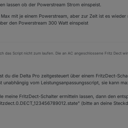
en lassen ob der Powerstream Strom einspeist.
d Max mit je einem Powerstream, aber zur Zeit ist es wieder
 über den Powerstream 300 Watt einspeist
h das Script nicht zum laufen. Die an AC angeschlossene Fritz Dect wird
 PV Anlage und habe den WR unter Additional Power angelegt. Als Smartm
ist eine Fritz Dect angeschlossen. Ich habe das Script nun schon
Egal was ich einstelle, die Fritz Dect wird nicht geschaltet. Hat
0625.png
lst du die Delta Pro zeitgesteuert über einem FritzDect-Schal
@
Waly_de
kannst du dir mal vielleicht die angehängte Config ansehen. I
st unabhängig vom Leistungsanpassungsscript, sie kann ma
le meine FritzDect-Schalter ermitteln lassen, dann den ent
ritzdect.0.DECT_123456789012.state" (bitte an deine Stec