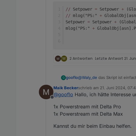
/
/
 Setpower 
=
 Setpower 
+
 (Glo
/
/
 mlog("PS:" 
+
 GlobalObj[asn
Setpower 
=
 Setpower 
+
 (Global
mlog("PS:" 
+
 GlobalObj[asn].P
W
2 Antworten
Letzte Antwort
21. Ju
@
Waly_de
das Skript ist einfa
gooflo
G
zum Füllstand noch die Batteri
Maik Becker
schrieb am
21. Juni 2024, 07:
hat und der andere eine 2kWh 
Falls jemand Interesse hat od
zuletzt editiert von
@
gooflo
Hallo, ich hätte Interesse 
aber das geht leider nicht so 
Offline
Bei der Konfiguration pro PS 
1x Powerstream mit Delta Pro
1x Powerstream mit Delta Max
Bei der Berechnung von psB
Kannst du mir beim Einbau helfen.
 let psCounter = 0, psBa