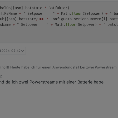
balObj[asn].batstate 
*
 Batfaktor)
].PsName 
+
 " Setpower =  " 
+
 Math.
floor
(Setpower) 
+
 " ba
Obj[asn].batstate
/
100
*
 ConfigData.seriennummern[i].batt
sName 
+
 " Setpower =  " 
+
 Math.
floor
(Setpower) 
+
 " batst
ni 2024, 07:42
ch toll!! Heute habe ich für einen Anwendungsfall bei zwei Powerstream m
ekapazität bei der Watt-Verteilung mit einbezogen, damit wenn ein PS n
42
tatsächlich beide gleich schnell entladen werden. Sowas macht einfach
er Du
@
Waly_de
die Option einbauen willst (schöner wäre natürlich die K
und da ich zwei Powerstreams mit einer Batterie habe
einfach soweit ich das Beurteilen kann):
einfügen
atSumme:
tSumme = 0
