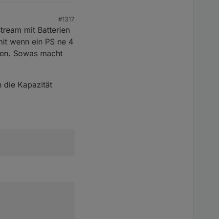
#1317
tream mit Batterien
mit wenn ein PS ne 4
rden. Sowas macht
h die Kapazität