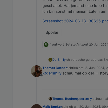
geschaltet. Hat jemand eine Idee fü
Ich bin sonst mit meinem Latein am 
Screenshot 2024-06-18 130625.pn
Spoiler
U
1 Antwort
Letzte Antwort
20. Juni 2024
Ich versuche gerade das Skr
DerSmily
D
Thomas Bucher
schrieb am
18. Juni 2024, 
Wie bekomme ich diesen Fe
zuletzt editiert von
@
dersmily
schau mal ob der History
javascript.0 11:31:21.934 in
Offline
javascript.0 11:31:36.912 inf
Zur Info vielleicht: Ich hab
Thomas Bucher
@
dersmily
schau mal 
Maik Becker
schrieb am
20. Juni 2024, 09: