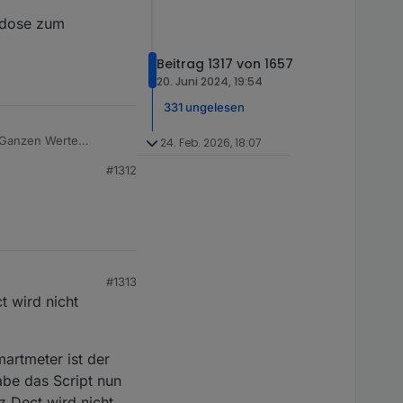
ckdose zum
Beitrag 1317 von 1657
20. Juni 2024, 19:54
331 ungelesen
e Ganzen Werte
24. Feb. 2026, 18:07
#1312
#1313
t wird nicht
artmeter ist der
abe das Script nun
z Dect wird nicht