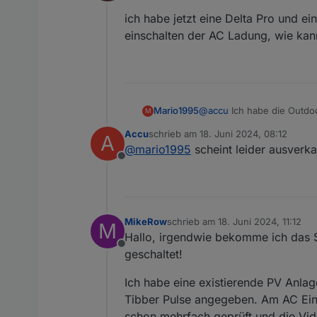
Offline
ich habe jetzt eine Delta Pro und e
einschalten der AC Ladung, wie kann
Mario1995
@
accu
Ich habe die Outdoo
M
(Akkustand etc.) direkt vom PowerStream geliefert. Zu deiner anderen Frage mit der Delta kann ich dir keine Auskunft
Accu
schrieb am
18. Juni 2024, 08:12
A
geben.
zuletzt editiert von
@
mario1995
scheint leider ausverkau
Offline
MikeRow
schrieb am
18. Juni 2024, 11:12
M
zuletzt editiert von
Hallo, irgendwie bekomme ich das Sc
Offline
geschaltet!
Ich habe eine existierende PV Anla
Tibber Pulse angegeben. Am AC Eing
schon mehrfach geprüft und die Video