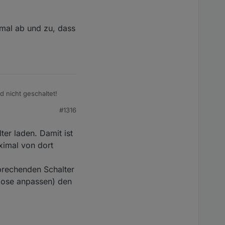
 mal ab und zu, dass
 nicht geschaltet!
#1316
eter ist der Tibber
ter laden. Damit ist
ch bin sonst mit
ximal von dort
sprechenden Schalter
kdose anpassen) den