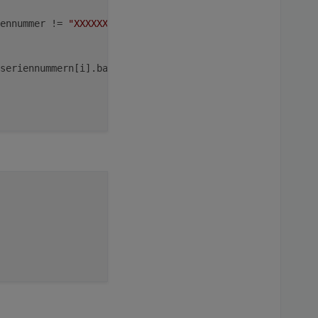
ennummer != 
"XXXXXXXXXXXXX"
 && GlobalObj[asn].regulieren
seriennummern[i].battCapacity 
// new