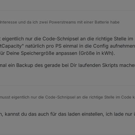
/ new

tor:
figData.seriennummern.length; i++) {

ata.seriennummern[i].seriennummer

 Interesse und da ich zwei Powerstreams mit einer Batterie habe
ennummern[i].typ == "PS" && ConfigData.seriennummern[i].
new

ounter + 1

dung im Balance Mode:
BatSumme + GlobalObj[asn].batstate

a Pro
 eigentlich nur die Code-Schnipsel an die richtige Stelle i
 / psBatSumme)

 psBatSummekWh + GlobalObj[asn].batstate / 100 * ConfigD
a Max
 (GlobalObj[asn].batstate * Batfaktor)

arf / psBatSummekWh) // new

pSumme + GlobalObj[asn].GAPdurchschnitt

au helfen.
ttCapacity" natürlich pro PS einmal in die Config aufnehme
j[asn].PsName + " Setpower =  " + Math.floor(Setpower) +
für Deine Speichergröße anpassen (Größe in kWh).
lobalObj[asn].batstate/100 * ConfigData.seriennummern[i]
sn].PsName + " Setpower =  " + Math.floor(Setpower) + " 
 mal ein Backup des gerade bei Dir laufenden Skripts machen
musst eigentlich nur die Code-Schnipsel an die richtige Stelle im Code 
acity" natürlich pro PS einmal in die Config aufnehmen bei den ganze
chergröße anpassen (Größe in kWh).
orher mal ein Backup des gerade bei Dir laufenden Skripts machen :-)
 kannst du das auch für das laden einstellen, ich lade nur