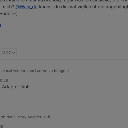
r mich?
@
Waly_de
kannst du dir mal vielleicht die angehäng
Ende :-(
g
, 13:07
ipt mal wieder zum Laufen zu bringen:
20:58
hler weg?
 Adapter läuft
fo script.js.Ecoflow.DL: Fehler beim Abrufen des niedrigsten Werts: timeou
o script.js.Ecoflow.DL: getLowestValue-error: timeout
e eine PS und nur einen Zusatzakku Delta
ob der History Adapter läuft
46