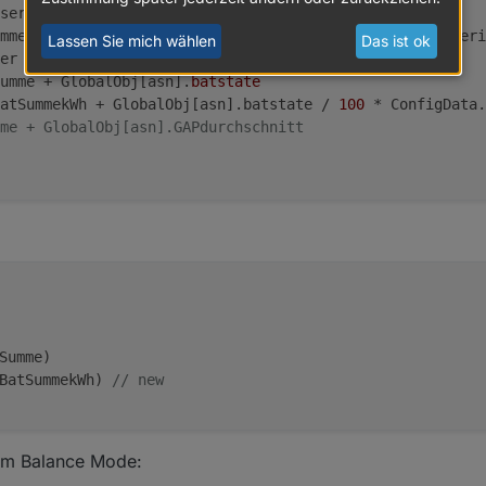
seriennummern[i].seriennummer
mmern[i].typ == 
"PS"
 && ConfigData.seriennummern[i].seri
Lassen Sie mich wählen
Das ist ok
er + 
1
umme + GlobalObj[asn].
batstate
atSummekWh + GlobalObj[asn].batstate / 
100
 * ConfigData.
me + GlobalObj[asn].GAPdurchschnitt
Summe)

BatSummekWh) 
// new
im Balance Mode: