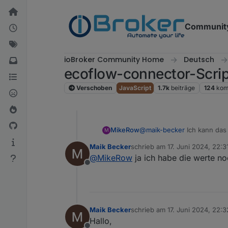
Weiter zum Inhalt
Communit
ioBroker Community Home
Deutsch
ecoflow-connector-Scri
Verschoben
JavaScript
1.7k
beiträge
124
kom
MikeRow
@
maik-becker
Ich kann das 
M
Maik Becker
schrieb am
17. Juni 2024, 22:3
zuletzt editiert von
@
MikeRow
ja ich habe die werte no
Offline
Maik Becker
schrieb am
17. Juni 2024, 22:3
zuletzt editiert von
Hallo,