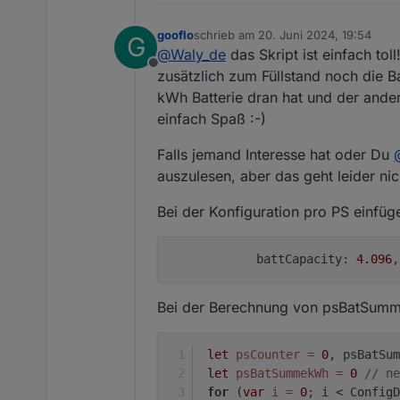
gooflo
schrieb am
20. Juni 2024, 19:54
G
zuletzt editiert von
@
Waly_de
das Skript ist einfach to
Offline
zusätzlich zum Füllstand noch die B
kWh Batterie dran hat und der ande
einfach Spaß :-)
Falls jemand Interesse hat oder Du
auszulesen, aber das geht leider nic
Bei der Konfiguration pro PS einfüg
            battCapacity: 
4.096
,
Bei der Berechnung von psBatSumm
let
psCounter
=
0
, psBatSum
let
psBatSummekWh
=
0
// ne
for
 (
var
i
=
0
; i < Config