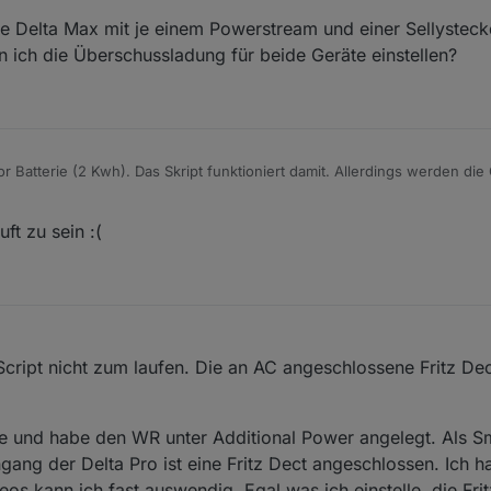
ine Delta Max mit je einem Powerstream und einer Sellyste
 ich die Überschussladung für beide Geräte einstellen?
r Batterie (2 Kwh). Das Skript funktioniert damit. Allerdings werden di
ft zu sein :(
ript nicht zum laufen. Die an AC angeschlossene Fritz Dec
ge und habe den WR unter Additional Power angelegt. Als Sm
ang der Delta Pro ist eine Fritz Dect angeschlossen. Ich h
s kann ich fast auswendig. Egal was ich einstelle, die Frit