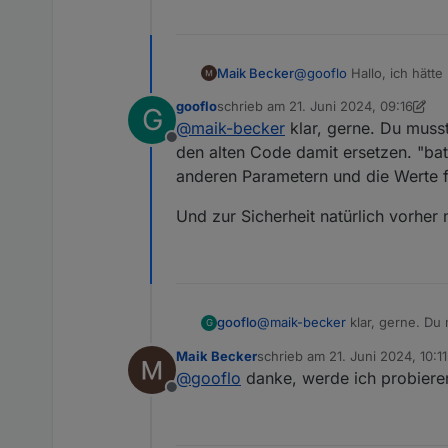
 let psBatSummekWh = 0 /
Bei der Berechnung von Batfak
 for (var i = 0; i < Con
     const asn = ConfigD
let Batfaktor = 1

@
gooflo
Hallo, ich hätte
Maik Becker
     if (ConfigData.seri
let BatfaktorkWh = 1 // 
         psCounter = psC
Und abschließend die Verwen
gooflo
schrieb am
21. Juni 2024, 09:16
if (psBatSumme != 0) {

G
         psBatSumme = ps
1x Powerstream mit Delt
zuletzt editiert von gooflo
@
maik-becker
klar, gerne. Du musst
  Batfaktor = (BatBedarf
         psBatSummekWh =
1x Powerstream mit Delt
// Setpower = Setpower +
Offline
  BatfaktorkWh = (BatBed
         //gapSumme = ga
Kannst du mir beim Einb
den alten Code damit ersetzen. "ba
// mlog("PS:" + GlobalOb
     }

anderen Parametern und die Werte 
Setpower = Setpower + (G
mlog("PS:" + GlobalObj[a
Und zur Sicherheit natürlich vorher
@
maik-becker
klar, gerne. Du 
gooflo
G
Code damit ersetzen. "battCap
Maik Becker
schrieb am
21. Juni 2024, 10:11
und die Werte für Deine Spei
Und zur Sicherheit natürlich v
zuletzt editiert von
@
gooflo
danke, werde ich probieren,
Offline