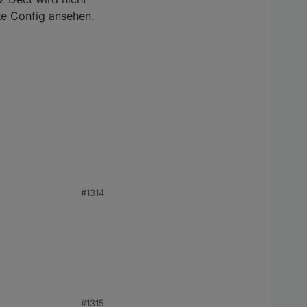
te Config ansehen.
#1314
t
#1315