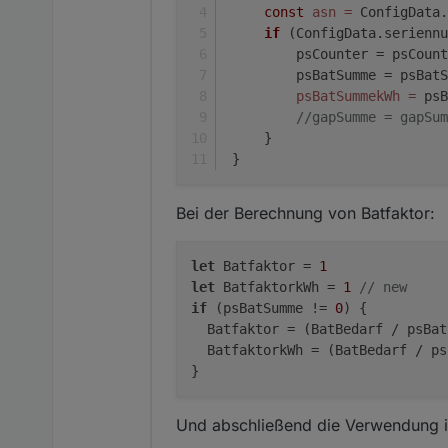
const
asn
=
 ConfigData.
if
(ConfigData.seriennu
         psCounter = psCount
         psBatSumme = psBatS
psBatSummekWh
=
 psB
//gapSumme = gapSum
     }
 }
Bei der Berechnung von Batfaktor:
let
 Batfaktor = 
1
let
 BatfaktorkWh = 
1
// new
if
 (psBatSumme != 
0
) {

  Batfaktor = (BatBedarf / psBat
  BatfaktorkWh = (BatBedarf / ps
Und abschließend die Verwendung 