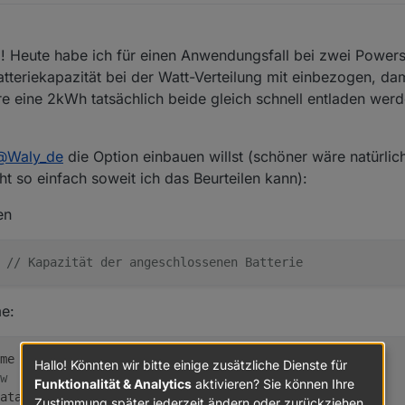
ll!! Heute habe ich für einen Anwendungsfall bei zwei Powers
atteriekapazität bei der Watt-Verteilung mit einbezogen, da
re eine 2kWh tatsächlich beide gleich schnell entladen we
@
Waly_de
die Option einbauen willst (schöner wäre natürlic
ht so einfach soweit ich das Beurteilen kann):
en
 
// Kapazität der angeschlossenen Batterie
e:
me = 
0
Hallo! Könnten wir bitte einige zusätzliche Dienste für
w
Funktionalität & Analytics
aktivieren? Sie können Ihre
Data.seriennummern.length; i++) {
Zustimmung später jederzeit ändern oder zurückziehen.