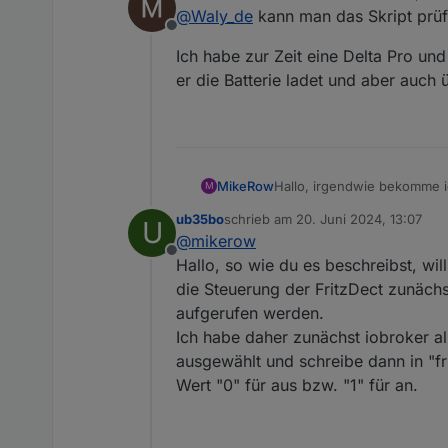
zuletzt editiert von
@
Waly_de
kann man das Skript prüf
Offline
Ich habe zur Zeit eine Delta Pro un
er die Batterie ladet und aber auch
Hallo, irgendwie bekomme ic
MikeRow
M
ub35bo
schrieb am
20. Juni 2024, 13:07
U
Ich habe eine existierende
zuletzt editiert von
@
mikerow
Pulse angegeben. Am AC Eingang der Delta Pro 
Offline
mehrfach geprüft und die Videos kann ich fast auswendig. 
Screenshot 2024-06-18 13
Hallo, so wie du es beschreibst, wil
jemand eine Idee für mich?
die Steuerung der FritzDect zunäch
meinem Latein am Ende :-(
aufgerufen werden.
Spoiler
Ich habe daher zunächst iobroker al
ausgewählt und schreibe dann in "f
Wert "0" für aus bzw. "1" für an.