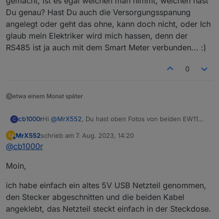
gemacht, ist es egal welchen man nimmt, welchen hast
Du genau? Hast Du auch die Versorgungsspanung
angelegt oder geht das ohne, kann doch nicht, oder Ich
glaub mein Elektriker wird mich hassen, denn der
RS485 ist ja auch mit dem Smart Meter verbunden... :)
0
etwa einem Monat später
cb1000r
Hi
@
MrX552
, Du hast oben Fotos von beiden EW11
C
gemacht, ist es egal welchen man nimmt, welchen
MrX552
schrieb am
7. Aug. 2023, 14:20
M
hast Du genau? Hast Du auch die
zuletzt editiert von
Offline
@
cb1000r
Versorgungsspanung angelegt oder geht das ohne,
kann doch nicht, oder Ich glaub mein Elektriker wird
Moin,
mich hassen, denn der RS485 ist ja auch mit dem
Smart Meter verbunden... :)
ich habe einfach ein altes 5V USB Netzteil genommen,
den Stecker abgeschnitten und die beiden Kabel
angeklebt, das Netzteil steckt einfach in der Steckdose.