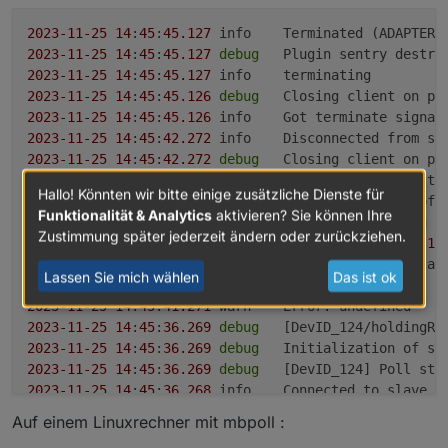
2023
-11
-25
14
:
45
:
45.127
2023
-11
-25
14
:
45
:
45.127
debug
2023
-11
-25
14
:
45
:
45.127
2023
-11
-25
14
:
45
:
45.126
debug
2023
-11
-25
14
:
45
:
45.126
2023
-11
-25
14
:
45
:
42.272
	info	Disconnected from s
2023
-11
-25
14
:
45
:
42.272
debug
2023
-11
-25
14
:
45
:
41.276
debug
Hallo! Könnten wir bitte einige zusätzliche Dienste für
2023
-11
-25
14
:
45
:
41.275
debug
Funktionalität & Analytics
aktivieren? Sie können Ihre
2023
-11
-25
14
:
45
:
41.275
debug
	Socket closed with 
e
Zustimmung später jederzeit ändern oder zurückziehen.
2023
-11
-25
14
:
45
:
41.273
	warn	Poll 
error
 count: 
1
 
2023
-11
-25
14
:
45
:
41.272
error
	Client 
in
error
Lassen Sie mich wählen
Das ist ok
2023
-11
-25
14
:
45
:
41.272
error
2023
-11
-25
14
:
45
:
41.271
2023
-11
-25
14
:
45
:
36.269
debug
	[DevID_124/holdingRe
2023
-11
-25
14
:
45
:
36.269
debug
2023
-11
-25
14
:
45
:
36.269
debug
	[DevID_124] Poll sta
2023
-11
-25
14
:
45
:
36.268
	info	Connected to slave 
1
2023
-11
-25
14
:
45
:
36.179
debug
	Add holdingRegisters
Auf einem Linuxrechner mit mbpoll :
2023
-11
-25
14
:
45
:
36.179
debug
	Initialize Objects 
f