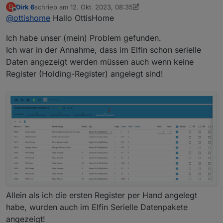
Dirk 6
schrieb am
12. Okt. 2023, 08:35
D
Ich habe seit Montag unseren FoxEss H3 am
zuletzt editiert von Dirk 6
10. Dez. 2023, 10:40
Offline
@
ottishome
Hallo OttisHome
laufen.
Leider bekomme ich trotz deines Beitrages keine
Ich habe unser (mein) Problem gefunden.
Daten in den IoBroker
Den Elfin ins Netzwerk zu integrieren war kein
Ich war in der Annahme, dass im Elfin schon serielle
Problem.
Daten angezeigt werden müssen auch wenn keine
Aber die Modbus Instanz bekommt keine Daten.
Register (Holding-Register) angelegt sind!
Ich vermute auch der Adapter erhält keine Daten
vom Wechselrichter, wenn ich mir den Status so
anschaue,oder ?
Der Elfin wurde auf PIN 1 und PIN 2 am
Wechselrichter angeschlossen, ist das richtig?
Die Geräte-ID des Wechselrichters ist 007 (Werden
die Nullen vor der 7 in der Modbus Instanz mit
Hast Du eine Idee was das Problem ist?
eingetragen?
Gruß
Stephan
Allein als ich die ersten Register per Hand angelegt
habe, wurden auch im Elfin Serielle Datenpakete
angezeigt!