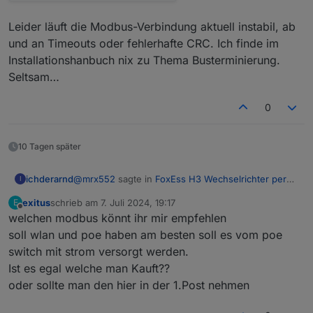
Leider läuft die Modbus-Verbindung aktuell instabil, ab
und an Timeouts oder fehlerhafte CRC. Ich finde im
Installationshanbuch nix zu Thema Busterminierung.
Seltsam…
0
10 Tagen später
@
mrx552
sagte in
FoxEss H3 Wechselrichter per
ichderarnd
I
Modbus in ioBroker
:
exitus
schrieb am
7. Juli 2024, 19:17
E
zuletzt editiert von
Offline
welchen modbus könnt ihr mir empfehlen
@
ichderarnd
Moin,
soll wlan und poe haben am besten soll es vom poe
Eigentlich sind es 5 Strings, immer zwei an einem
switch mit strom versorgt werden.
MPPT. Mir fehlt noch die Modbus Doku zu dem
wie ich das bis jetzt verstanden habe, gibt es
Ist es egal welche man Kauft??
Teil, um das richtig zuzuordnen.
String 3 nicht! 1 und 2 werden zusammen
verarbeitet und 3 als einzelner String.
oder sollte man den hier in der 1.Post nehmen