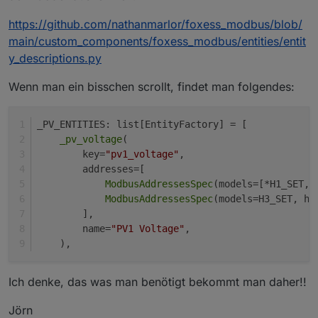
https://github.com/nathanmarlor/foxess_modbus/blob/
main/custom_components/foxess_modbus/entities/entit
y_descriptions.py
Wenn man ein bisschen scrollt, findet man folgendes:
_PV_ENTITIES: list[EntityFactory] = [
_pv_voltage
(
        key=
"pv1_voltage"
,
        addresses=[
ModbusAddressesSpec
(models=[*H1_SET, 
ModbusAddressesSpec
(models=H3_SET, ho
        ],
Einstellungen jeweils speichern und den Elfin neu
        name=
"PV1 Voltage"
,
starten.
    ),
im ioBroker den Modbus Adapter installieren und
die Einstellungen wie folgt wählen:
Ich denke, das was man benötigt bekommt man daher!!
Jörn