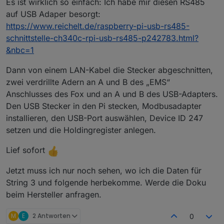
Es ist wirklich so einfach: Ich habe mir diesen RS485
Einer ist mit „meter“ beschriftet, das ist die
Kommunikation aufzusetzen? Oder muss ich diesen
Verbindung zum Zähler im Schrank. Der andere ist
umständlichen Weg über Wifi gehen, den ich noch
auf USB Adaper besorgt:
mit „ems“ beschriftet und wäre theoretisch frei.
nicht so ganz verstanden habe…
https://www.reichelt.de/raspberry-pi-usb-rs485-
schnittstelle-ch340c-rpi-usb-rs485-p242783.html?
&nbc=1
Dann von einem LAN-Kabel die Stecker abgeschnitten,
zwei verdrillte Adern an A und B des „EMS“
Anschlusses des Fox und an A und B des USB-Adapters.
Den USB Stecker in den Pi stecken, Modbusadapter
installieren, den USB-Port auswählen, Device ID 247
setzen und die Holdingregister anlegen.
Lief sofort
Jetzt muss ich nur noch sehen, wo ich die Daten für
String 3 und folgende herbekomme. Werde die Doku
beim Hersteller anfragen.
M
E
2 Antworten
0