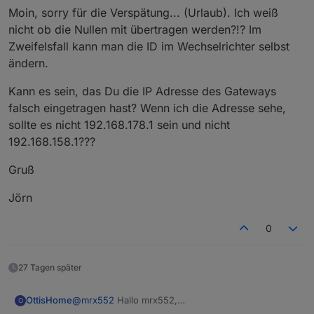
Ich habe das gleiche Problem und bekommen mit dem
Ich habe seit Montag unseren FoxEss H3 am
Moin, sorry für die Verspätung... (Urlaub). Ich weiß
Elfen ew11 keine Datenpakete aus meinem Fox Ess H3
laufen.
nicht ob die Nullen mit übertragen werden?!? Im
12. E!
Leider bekomme ich trotz deines Beitrages keine
Zweifelsfall kann man die ID im Wechselrichter selbst
Hardy keiner eine Idee?
Daten in den IoBroker
ändern.
Den Elfin ins Netzwerk zu integrieren war kein
Problem.
Kann es sein, das Du die IP Adresse des Gateways
Aber die Modbus Instanz bekommt keine Daten.
Ich vermute auch der Adapter erhält keine Daten
falsch eingetragen hast? Wenn ich die Adresse sehe,
vom Wechselrichter, wenn ich mir den Status so
sollte es nicht 192.168.178.1 sein und nicht
anschaue,oder ?
192.168.158.1???
Der Elfin wurde auf PIN 1 und PIN 2 am
Wechselrichter angeschlossen, ist das richtig?
Gruß
Die Geräte-ID des Wechselrichters ist 007 (Werden
die Nullen vor der 7 in der Modbus Instanz mit
Jörn
eingetragen?
0
27 Tagen später
OttisHome
@
mrx552
Hallo mrx552,
O
danke für Deinen tollen Beitrag.