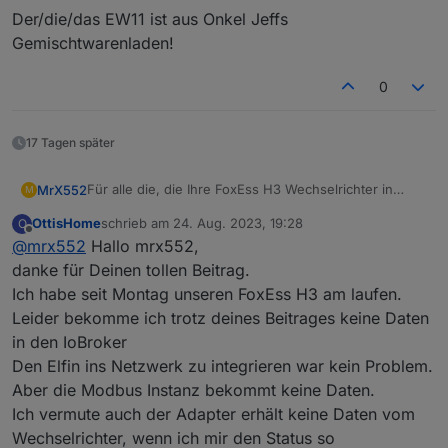
Der/die/das EW11 ist aus Onkel Jeffs
Gemischtwarenladen!
0
17 Tagen später
Für alle die, die Ihre FoxEss H3 Wechselrichter in
MrX552
M
ioBroker einbinden möchten, auch einigen erfolglosen
OttisHome
schrieb am
24. Aug. 2023, 19:28
O
Versuchen läuft es nun. Angeschlossen ist ein FoxEss
Die FoxEss Cloud und / oder FoxEss App ist ja doch
zuletzt editiert von
Offline
@
mrx552
Hallo mrx552,
H3-12.0E mit 1x ECM2900 und 2x ECS2900.
recht langsam mit 5min Updatezeiten!!!
Benötigt wird:
danke für Deinen tollen Beitrag.
1x Elfin EW11 RS485 ->Wifi Adapter (wie es mit
Ich habe seit Montag unseren FoxEss H3 am laufen.
anderen funktioniert, weiß ich nicht, habe nur diesen)
Der Anschluß erfolgt an die Pins 1 und 2 des
Leider bekomme ich trotz deines Beitrages keine Daten
1x Kabel (für kurze Wege reicht ein Stück
RS485 Steckers, Pin 3 und 4 sollten belegt sein
in den IoBroker
Lautsprecherkabel)
und die Verbindung zur DTSU666 sein.
Den Elfin ins Netzwerk zu integrieren war kein Problem.
Aber die Modbus Instanz bekommt keine Daten.
Ich vermute auch der Adapter erhält keine Daten vom
Wechselrichter, wenn ich mir den Status so