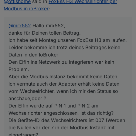
@
ottishome
said in
FoxEss H3 Wechselrichter per
laufen.
Leider bekomme ich trotz deines Beitrages keine
Modbus in ioBroker
:
Daten in den IoBroker
Den Elfin ins Netzwerk zu integrieren war kein
Problem.
@
mrx552
Hallo mrx552,
Aber die Modbus Instanz bekommt keine Daten.
danke für Deinen tollen Beitrag.
Ich vermute auch der Adapter erhält keine Daten
Ich habe seit Montag unseren FoxEss H3 am laufen.
vom Wechselrichter, wenn ich mir den Status so
Leider bekomme ich trotz deines Beitrages keine
anschaue,oder ?
Der Elfin wurde auf PIN 1 und PIN 2 am
Daten in den IoBroker
Wechselrichter angeschlossen, ist das richtig?
Den Elfin ins Netzwerk zu integrieren war kein
Die Geräte-ID des Wechselrichters ist 007 (Werden
Einstellungen jeweils speichern und den Elfin neu
Problem.
die Nullen vor der 7 in der Modbus Instanz mit
starten.
Aber die Modbus Instanz bekommt keine Daten.
eingetragen?
im ioBroker den Modbus Adapter installieren und
die Einstellungen wie folgt wählen:
Ich vermute auch der Adapter erhält keine Daten
vom Wechselrichter, wenn ich mir den Status so
anschaue,oder ?
Der Elfin wurde auf PIN 1 und PIN 2 am
Wechselrichter angeschlossen, ist das richtig?
Die Geräte-ID des Wechselrichters ist 007 (Werden
die Nullen vor der 7 in der Modbus Instanz mit
eingetragen?