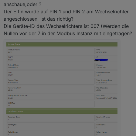
anschaue,oder ?
Der Elfin wurde auf PIN 1 und PIN 2 am Wechselrichter
angeschlossen, ist das richtig?
Per WLAN auf den Elfin zugreifen (AP) und unter
Die Geräte-ID des Wechselrichters ist 007 (Werden die
der Adresse: 10.10.100.254 unter WLAN das
Nullen vor der 7 in der Modbus Instanz mit eingetragen?
eigene WLAN einrichten, anschließend den Elfin
neu starten.
Über das eigene Netzwerk auf die IP des Elfin
zugreifen und die Einstellungen wie in den
folgenden Bildern anpassen: