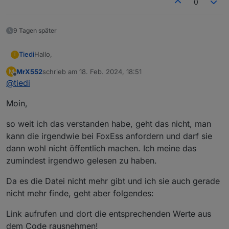
0
9 Tagen später
Hallo,
Tiedi
T
MrX552
schrieb am
18. Feb. 2024, 18:51
M
vielen Dank schonmal für die Dokumentation.
zuletzt editiert von
Offline
@
tiedi
Kann man die Modbus Register nicht hier direkt
Moin,
reinstellen?
Funktioniert das auch mit der T-Serie von Fox ESS?
so weit ich das verstanden habe, geht das nicht, man
Ich überlege mir den FOX ESS T15-G3 15kW zu holen.
kann die irgendwie bei FoxEss anfordern und darf sie
dann wohl nicht öffentlich machen. Ich meine das
zumindest irgendwo gelesen zu haben.
Da es die Datei nicht mehr gibt und ich sie auch gerade
nicht mehr finde, geht aber folgendes:
Link aufrufen und dort die entsprechenden Werte aus
dem Code rausnehmen!