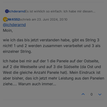
Es ist wirklich so einfach: Ich habe mir diesen
ichderarnd
I
RS485 auf USB Adaper besorgt:
MrX552
schrieb am
23. Juni 2024, 20:10
M
https://www.reichelt.de/raspberry-pi-usb-rs485-
Dann von einem LAN-Kabel die Stecker
zuletzt editiert von
Offline
@
ichderarnd
schnittstelle-ch340c-rpi-usb-rs485-p242783.html?
abgeschnitten, zwei verdrillte Adern an A und B
&nbc=1
des „EMS“ Anschlusses des Fox und an A und B
Lief sofort
Moin,
des USB-Adapters. Den USB Stecker in den Pi
stecken, Modbusadapter installieren, den USB-Port
Jetzt muss ich nur noch sehen, wo ich die Daten
wie ich das bis jetzt verstanden habe, gibt es String 3
auswählen, Device ID 247 setzen und die
für String 3 und folgende herbekomme. Werde die
nicht! 1 und 2 werden zusammen verarbeitet und 3 als
Holdingregister anlegen.
Doku beim Hersteller anfragen.
einzelner String.
Ich habe bei mir auf der 1 die Panele auf der Ostseite,
auf 2 die Westseite und auf 3 die Südseite (da Ost und
West die gleiche Anzahl Panele hat). Mein Eindruck ist
aber bisher, das ich jetzt mehr Leistung aus den Panelen
ziehe…. Warum auch immer…
0