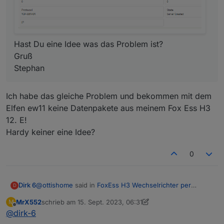
Modbus/wiki/H1-H3-Modbus-Map.xls
Was man mit den Daten macht, sei jedem selbst
überlassen!!
in diesem Sinne
Hast Du eine Idee was das Problem ist?
Gruß
Stephan
Ich habe das gleiche Problem und bekommen mit dem
Elfen ew11 keine Datenpakete aus meinem Fox Ess H3
12. E!
Hardy keiner eine Idee?
0
@
ottishome
said in
FoxEss H3 Wechselrichter per
Dirk 6
D
Modbus in ioBroker
:
MrX552
schrieb am
15. Sept. 2023, 06:31
M
zuletzt editiert von MrX552
Offline
@
dirk-6
@
mrx552
Hallo mrx552,
danke für Deinen tollen Beitrag.