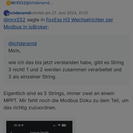
@
ichderarnd
MrX552
M
Moin,
ichderarnd
schrieb am
27. Juni 2024, 21:31
I
wie ich das bis jetzt verstanden habe, gibt es String 3
zuletzt editiert von
Offline
@
mrx552
sagte in
FoxEss H3 Wechselrichter per
nicht! 1 und 2 werden zusammen verarbeitet und 3 als
einzelner String.
Ich habe bei mir auf der 1 die Panele auf der Ostseite,
Modbus in ioBroker
:
auf 2 die Westseite und auf 3 die Südseite (da Ost
und West die gleiche Anzahl Panele hat). Mein
Eindruck ist aber bisher, das ich jetzt mehr Leistung
@
ichderarnd
aus den Panelen ziehe…. Warum auch immer…
Moin,
wie ich das bis jetzt verstanden habe, gibt es String
3 nicht! 1 und 2 werden zusammen verarbeitet und
3 als einzelner String.
Eigentlich sind es 5 Strings, immer zwei an einem
MPPT. Mir fehlt noch die Modbus Doku zu dem Teil, um
das richtig zuzuordnen.