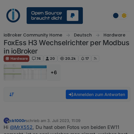
Weiter zum Inhalt
ioBroker Community Home
Deutsch
Hardware
FoxEss H3 Wechselrichter per Modbus
in ioBroker
Hardware
74
20
20.2k
17
+6
Anmelden zum Antworten
cb1000r
schrieb am
3. Juli 2023, 11:09
C
zuletzt editiert von
Offline
Hi
@
MrX552
, Du hast oben Fotos von beiden EW11