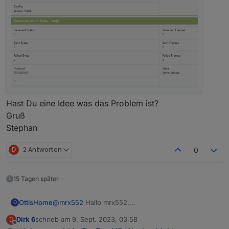
Hast Du eine Idee was das Problem ist?
Gruß
Stephan
D
2 Antworten
0
15 Tagen später
OttisHome
@
mrx552
Hallo mrx552,
O
danke für Deinen tollen Beitrag.
Dirk 6
schrieb am
9. Sept. 2023, 03:58
D
Ich habe seit Montag unseren FoxEss H3 am
zuletzt editiert von
Offline