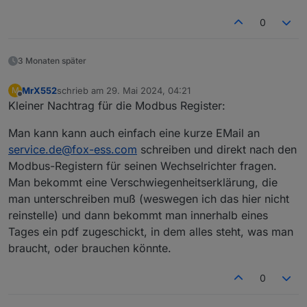
0
3 Monaten später
MrX552
schrieb am
29. Mai 2024, 04:21
M
zuletzt editiert von
Offline
Kleiner Nachtrag für die Modbus Register:
Die Geräte ID muss die gleiche sein, wie im
Wechselrichter eingestellt, zu finden unter:
Man kann kann auch einfach eine kurze EMail an
Menü -> Konfiguration -> Kommunikation -> RS485 -
service.de@fox-ess.com
schreiben und direkt nach den
> DeviceID
Modbus-Registern für seinen Wechselrichter fragen.
Die IP-Adresse ist die des Elfin EW11
Man bekommt eine Verschwiegenheitserklärung, die
man unterschreiben muß (weswegen ich das hier nicht
reinstelle) und dann bekommt man innerhalb eines
Tages ein pdf zugeschickt, in dem alles steht, was man
braucht, oder brauchen könnte.
0