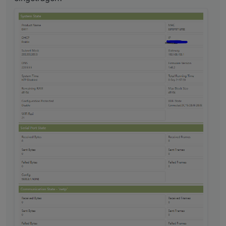
Die Geräte ID muss die gleiche sein, wie im
Wechselrichter eingestellt, zu finden unter:
Menü -> Konfiguration -> Kommunikation -> RS485 -
> DeviceID
Die IP-Adresse ist die des Elfin EW11
Hast Du eine Idee was das Problem ist?
Gruß
Stephan
Die entsprechenden Modbus Adressen gibts hier als
xls Datei:
https://github.com/TonyM1958/HA-FoxESS-