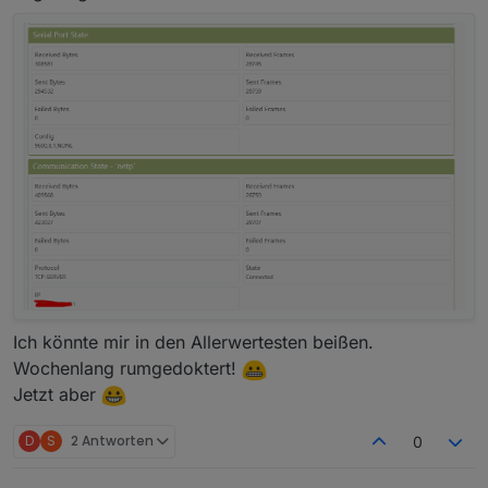
Hast Du eine Idee was das Problem ist?
Gruß
Ich könnte mir in den Allerwertesten beißen.
Stephan
Wochenlang rumgedoktert!
Jetzt aber
D
S
2 Antworten
0