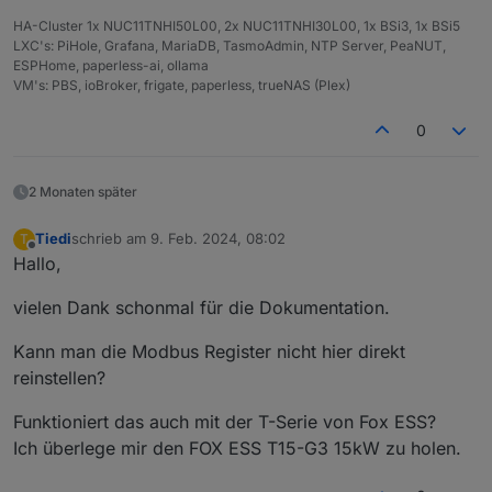
HA-Cluster 1x NUC11TNHI50L00, 2x NUC11TNHI30L00, 1x BSi3, 1x BSi5
LXC's: PiHole, Grafana, MariaDB, TasmoAdmin, NTP Server, PeaNUT,
ESPHome, paperless-ai, ollama
VM's: PBS, ioBroker, frigate, paperless, trueNAS (Plex)
0
Per WLAN auf den Elfin zugreifen (AP) und unter
2 Monaten später
der Adresse: 10.10.100.254 unter WLAN das
eigene WLAN einrichten, anschließend den Elfin
Tiedi
schrieb am
9. Feb. 2024, 08:02
T
zuletzt editiert von
neu starten.
Offline
Hallo,
Über das eigene Netzwerk auf die IP des Elfin
vielen Dank schonmal für die Dokumentation.
zugreifen und die Einstellungen wie in den
folgenden Bildern anpassen:
Kann man die Modbus Register nicht hier direkt
reinstellen?
Funktioniert das auch mit der T-Serie von Fox ESS?
Ich überlege mir den FOX ESS T15-G3 15kW zu holen.