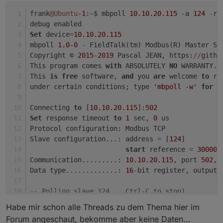
2023
-11
-25
14
:
45
:
36.179
debug
	Initialize Objects 
f
2023
-11
-25
14
:
45
:
36.179
debug
	Initialize Objects 
f
frank
@Ubuntu
-1
:
~
$ mbpoll 
10.10
.20
.115
-
a 
124
-
r 
2023
-11
-25
14
:
45
:
36.179
debug
	Initialize Objects 
f
debug enabled
2023
-11
-25
14
:
45
:
36.138
	info	starting. Version 
5.
Set
 device
=
10.10
.20
.115
2023
-11
-25
14
:
45
:
36.061
debug
	Plugin sentry Initia
mbpoll 
1.0
-0
-
 FieldTalk(tm) Modbus(R) Master Si
Copyright © 
2015
-2019
 Pascal JEAN, https:
/
/
githu
This program comes 
with
 ABSOLUTELY 
NO
 WARRANTY.
This 
is
free
 software, 
and
 you 
are
 welcome 
to
 re
under certain conditions; type 
'mbpoll -w'
for
 d
Connecting 
to
 [
10.10
.20
.115
]:
502
Set
 response timeout 
to
1
 sec, 
0
 us
Protocol configuration: Modbus TCP
Slave configuration...: address 
=
 [
124
]
start
 reference 
=
30000
,
Communication.........: 
10.10
.20
.115
, port 
502
, 
Data type.............: 
16
-
bit register, output 
-- Polling slave 124... Ctrl-C to stop)
[
00
][
01
][
00
][
00
][
00
][
06
][
7
C][
03
][
75
][
2
F][
00
][
01
]
Habe mir schon alle Threads zu dem Thema hier im
Waiting 
for
 a confirmation...
Forum angeschaut, bekomme aber keine Daten...
ERROR Connection timed 
out
: 
select