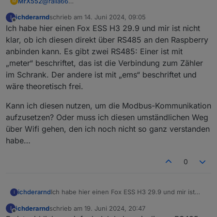
MrX552
@
ralla66
M
Ja, das ist es, aber es sind nicht alle register
ichderarnd
schrieb am
14. Juni 2024, 09:05
I
aufgeführt!
zuletzt editiert von
Offline
Ich habe hier einen Fox ESS H3 29.9 und mir ist nicht
klar, ob ich diesen direkt über RS485 an den Raspberry
anbinden kann. Es gibt zwei RS485: Einer ist mit
„meter“ beschriftet, das ist die Verbindung zum Zähler
im Schrank. Der andere ist mit „ems“ beschriftet und
wäre theoretisch frei.
Kann ich diesen nutzen, um die Modbus-Kommunikation
aufzusetzen? Oder muss ich diesen umständlichen Weg
über Wifi gehen, den ich noch nicht so ganz verstanden
habe…
0
Ich habe hier einen Fox ESS H3 29.9 und mir ist
ichderarnd
I
nicht klar, ob ich diesen direkt über RS485 an den
ichderarnd
schrieb am
19. Juni 2024, 20:47
I
Raspberry anbinden kann. Es gibt zwei RS485:
Kann ich diesen nutzen, um die Modbus-
zuletzt editiert von
Offline