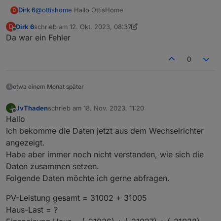
@
ottishome
Hallo OttisHome
Dirk 6
D
Dirk 6
schrieb am
12. Okt. 2023, 08:37
D
Ich habe unser (mein) Problem gefunden.
zuletzt editiert von Dirk 6
10. Dez. 2023, 10:39
Offline
Da war ein Fehler
Ich war in der Annahme, dass im Elfin schon serielle
Daten angezeigt werden müssen auch wenn keine
Register (Holding-Register) angelegt sind!
0
etwa einem Monat später
JvThaden
schrieb am
18. Nov. 2023, 11:20
J
zuletzt editiert von
Offline
Hallo
Allein als ich die ersten Register per Hand angelegt
Ich bekomme die Daten jetzt aus dem Wechselrichter
habe, wurden auch im Elfin Serielle Datenpakete
angezeigt!
angezeigt.
Habe aber immer noch nicht verstanden, wie sich die
Daten zusammen setzen.
Folgende Daten möchte ich gerne abfragen.
PV-Leistung gesamt = 31002 + 31005
Haus-Last = ?