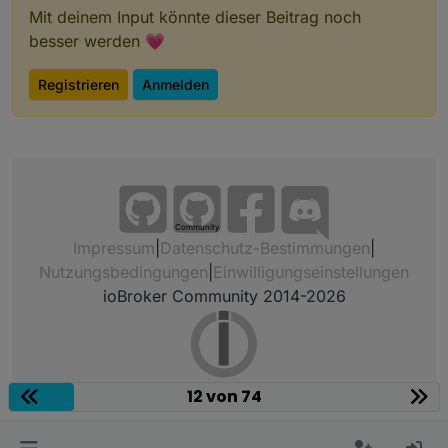
Mit deinem Input könnte dieser Beitrag noch
besser werden 💗
Registrieren
Anmelden
Leider läuft die Modbus-Verbindung aktuell instabil,
ab und an Timeouts oder fehlerhafte CRC. Ich
Community
finde im Installationshanbuch nix zu Thema
Impressum
|
Datenschutz-Bestimmungen
|
Busterminierung. Seltsam…
Nutzungsbedingungen
|
Einwilligungseinstellungen
ioBroker Community 2014-2026
12 von 74