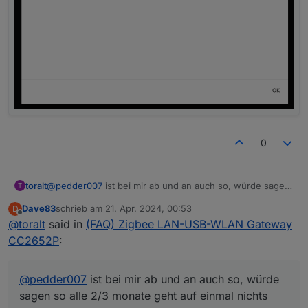
0
toralt
@
pedder007
ist bei mir ab und an auch so, würde sagen
T
so alle 2/3 monate geht auf einmal nichts mehr bei
Dave83
schrieb am
21. Apr. 2024, 00:53
D
zigbee2mqtt, obwohl der adapter im LAN vorhanden ist
zuletzt editiert von
Offline
@
toralt
said in
(FAQ) Zigbee LAN-USB-WLAN Gateway
und ich auf dessen Oberfläche komme. Dann hilft nur ein
hardreset.
CC2652P
:
Ich habe zwei dieser adapter und beide haben das
„Problem“. Ich wollte mir mal via blockly ein skript
schreiben, das den PoE Port am unifi switch jede woche
@
pedder007
ist bei mir ab und an auch so, würde
mal neu startet. Aber da ich aus der ferne auch auf mein
sagen so alle 2/3 monate geht auf einmal nichts
unifi system zugreifen kann, habe ich das immer direkt