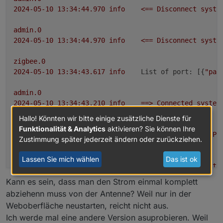
2024-05-10 13:34:44.970	
info
<==
Disconnect
syste
admin.0
2024-05-10 13:34:44.970	
info
<==
Disconnect
syste
zigbee.0
2024-05-10 13:34:43.617	
info
List of port:
 [{
"pat
admin.0
2024-05-10 13:34:43.210	
info
==>
Connected
system
Hallo! Könnten wir bitte einige zusätzliche Dienste für
zigbee.0
Funktionalität & Analytics
aktivieren? Sie können Ihre
2024-05-10 13:34:36.815	
info
deregister
device
Pi
Zustimmung später jederzeit ändern oder zurückziehen.
zigbee.0
Lassen Sie mich wählen
Das ist ok
2024-05-10 13:34:36.815	
info
debug
devices
set
to
Kann es sein, dass man den Strom einmal komplett
zigbee.0
abziehenn muss von der Antenne? Weil nur in der
2024-05-10 13:34:36.803	
info
deregister
device
Pi
Weboberfläche neustarten, reicht nicht aus.
Ich werde mal eine andere Version asuprobieren. Weil
zigbee.0