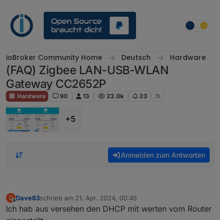
Weiter zum Inhalt
ioBroker Community Home
Deutsch
Hardware
(FAQ) Zigbee LAN-USB-WLAN
Gateway CC2652P
Hardware
90
13
22.0k
23
+5
Anmelden zum Antworten
Dave83
schrieb am
21. Apr. 2024, 00:45
D
zuletzt editiert von
Offline
Ich hab aus versehen den DHCP mit werten vom Router