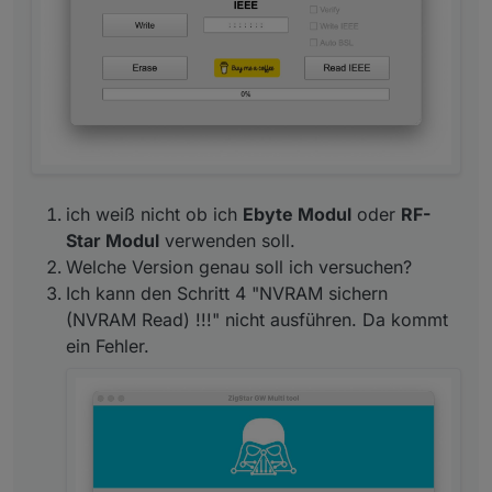
zigbee.0
2024-05-10 13:34:36.580	
info
0x00158d00059ff725
(
zigbee.0
2024-05-10 13:34:36.579	
info
0x00158d00059ff751
(
zigbee.0
2024-05-10 13:34:36.578	
info
0x00158d0005a16be7
(
ich weiß nicht ob ich
Ebyte Modul
oder
RF-
zigbee.0
Star Modul
verwenden soll.
2024-05-10 13:34:36.577	
info
0x00124b0024c0f51a
(
Welche Version genau soll ich versuchen?
Ich kann den Schritt 4 "NVRAM sichern
zigbee.0
(NVRAM Read) !!!" nicht ausführen. Da kommt
2024-05-10 13:34:36.577	
info
0x540f57fffe1d0774
(
ein Fehler.
zigbee.0
2024-05-10 13:34:36.576	
info
0x847127fffe19f0a2
(
zigbee.0
2024-05-10 13:34:36.576	
info
0x00158d0002f5910a
(