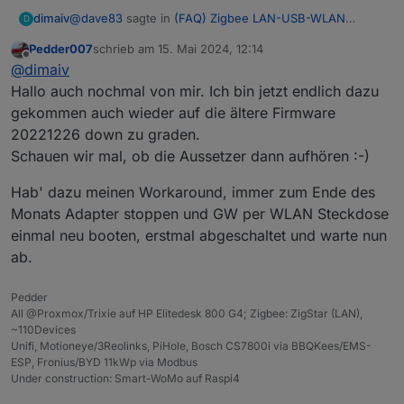
zigbee.0
@
dave83
sagte in
(FAQ) Zigbee LAN-USB-WLAN
dimaiv
D
2024-05-10 13:34:36.563	
info
0x048727fffe5c78bb
(
Gateway CC2652P
:
Pedder007
schrieb am
15. Mai 2024, 12:14
zuletzt editiert von
zigbee.0
Offline
Ich würde gerne eine niedrigere FirmeWare
@
dimaiv
2024-05-10 13:34:36.562	
info
0x84fd27fffed11f0e
(
Version testen.
Hallo auch nochmal von mir. Ich bin jetzt endlich dazu
Ganz oben gehört die IP von deinem Stick eingetragen
gekommen auch wieder auf die ältere Firmware
und nicht irgend ein USB com-port. Der Stick bleibt am
Nun stehe ich hier:
zigbee.0
20221226 down zu graden.
Netzteil angeschlossen!
Wenn du auf deiner Netzwerk-Buchse Buchstabe B
2024-05-10 13:34:36.561	
info
0x00158d0004452056
(
stehen hast, dann ist es E-Byte.
Schauen wir mal, ob die Aussetzer dann aufhören :-)
zigbee.0
Hab' dazu meinen Workaround, immer zum Ende des
2024-05-10 13:34:36.561	
info
0x0c4314fffea066d2
(
Monats Adapter stoppen und GW per WLAN Steckdose
zigbee.0
einmal neu booten, erstmal abgeschaltet und warte nun
2024-05-10 13:34:36.560	
info
0x0c4314fffea066e0
(
ab.
zigbee.0
Pedder
2024-05-10 13:34:36.559	
info
0x00158d0006ba677b
(
All @Proxmox/Trixie auf HP Elitedesk 800 G4; Zigbee: ZigStar (LAN),
~110Devices
zigbee.0
Unifi, Motioneye/3Reolinks, PiHole, Bosch CS7800i via BBQKees/EMS-
ESP, Fronius/BYD 11kWp via Modbus
2024-05-10 13:34:36.558	
info
0x00158d00075f862b
(
Under construction: Smart-WoMo auf Raspi4
zigbee.0