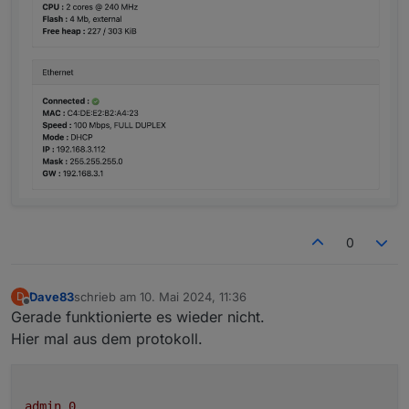
0
Dave83
schrieb am
10. Mai 2024, 11:36
D
zuletzt editiert von
Offline
Gerade funktionierte es wieder nicht.
Hier mal aus dem protokoll.
admin.0