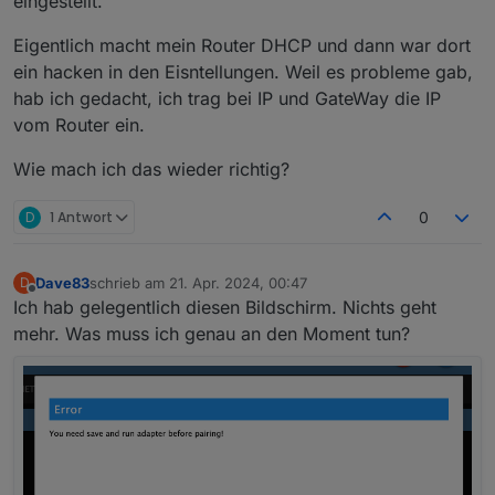
eingestellt.
Eigentlich macht mein Router DHCP und dann war dort
ein hacken in den Eisntellungen. Weil es probleme gab,
hab ich gedacht, ich trag bei IP und GateWay die IP
vom Router ein.
Wie mach ich das wieder richtig?
D
1 Antwort
0
Dave83
schrieb am
21. Apr. 2024, 00:47
D
zuletzt editiert von
Offline
Ich hab gelegentlich diesen Bildschirm. Nichts geht
mehr. Was muss ich genau an den Moment tun?