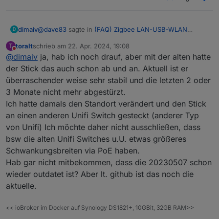
@
dave83
sagte in
(FAQ) Zigbee LAN-USB-WLAN
dimaiv
D
Gateway CC2652P
:
toralt
schrieb am
22. Apr. 2024, 19:08
T
zuletzt editiert von
Nicht stören
@
dimaiv
ja, hab ich noch drauf, aber mit der alten hatte
@
toralt
said in
(FAQ) Zigbee LAN-USB-WLAN
Gateway CC2652P
:
der Stick das auch schon ab und an. Aktuell ist er
Hast du die Zigbee Firmware 20230507 immer noch
überraschender weise sehr stabil und die letzten 2 oder
drauf? Wenn ja, die macht Probleme. Auch alle
@
pedder007
ist bei mir ab und an auch so,
3 Monate nicht mehr abgestürzt.
weitere/neuere sind nicht stabiler geworden (keine
würde sagen so alle 2/3 monate geht auf
eigene Erfahrung).
Ich hatte damals den Standort verändert und den Stick
einmal nichts mehr bei zigbee2mqtt, obwohl
Was ich im Moment empfehlen kann ist die Firmware
an einen anderen Unifi Switch gesteckt (anderer Typ
der adapter im LAN vorhanden ist und ich auf
20221226.
von Unifi) Ich möchte daher nicht ausschließen, dass
dessen Oberfläche komme. Dann hilft nur ein
hardreset.
bsw die alten Unifi Switches u.U. etwas größeres
Ich habe zwei dieser adapter und beide
Schwankungsbreiten via PoE haben.
haben das „Problem“. Ich wollte mir mal via
Hab gar nicht mitbekommen, dass die 20230507 schon
blockly ein skript schreiben, das den PoE Port
wieder outdatet ist? Aber lt. github ist das noch die
am unifi switch jede woche mal neu startet.
Aber da ich aus der ferne auch auf mein unifi
aktuelle.
system zugreifen kann, habe ich das immer
direkt per hand gemacht, wenn ich bemerkt
<< ioBroker im Docker auf Synology DS1821+, 10GBit, 32GB RAM>>
hatte, dass es nicht ging.