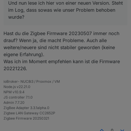
Und nun lese ich hier von einer neuen Version. Steht
im Log, dass sowas wie unser Problem behoben
wurde?
Hast du die Zigbee Firmware 20230507 immer noch
drauf? Wenn ja, die macht Probleme. Auch alle
weitere/neuere sind nicht stabiler geworden (keine
eigene Erfahrung).
Was ich im Moment empfehlen kann ist die Firmware
20221226.
ioBroker- NUC8i3 / Proxmox / VM
Node.js v22.21.0
NPM v10.9.4
JS controller 7.1.0
Admin 7.7.20
ZigBee Adapter 3.3.1alpha.0
Zigbee LAN Gateway CC2652P
Zigbee Firmware 20250321
0