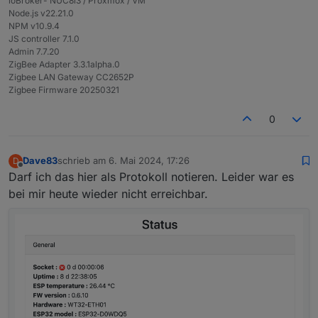
ioBroker- NUC8i3 / Proxmox / VM
Node.js v22.21.0
NPM v10.9.4
JS controller 7.1.0
Admin 7.7.20
ZigBee Adapter 3.3.1alpha.0
Zigbee LAN Gateway CC2652P
Zigbee Firmware 20250321
0
Dave83
schrieb am
6. Mai 2024, 17:26
D
zuletzt editiert von
Offline
Darf ich das hier als Protokoll notieren. Leider war es
bei mir heute wieder nicht erreichbar.