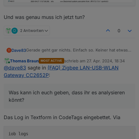
Und was genau muss ich jetzt tun?
D
2 Antworten
0
Gerade geht gar nichts. Einfach so. Keiner hat etwas
Dave83
D
gemacht.
Thomas Braun
schrieb am
27. Apr. 2024, 18:34
MOST ACTIVE
Was kann ich euch geben, dass ihr es analysieren
zuletzt editiert von
Online
@
dave83
sagte in
(FAQ) Zigbee LAN-USB-WLAN
könnt?
Und was genau muss ich jetzt tun?
Gateway CC2652P
:
Was kann ich euch geben, dass ihr es analysieren
könnt?
Das Log in Textform in CodeTags eingebettet. Via