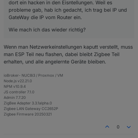
dort ein hacken in den Eisntellungen. Weil es
probleme gab, hab ich gedacht, ich trag bei IP und
GateWay die IP vom Router ein.
Wie mach ich das wieder richtig?
Wenn man Netzwerkeinstellungen kaputt verstellt, muss
man ESP Teil neu flashen, dabei bleibt Zigbee Teil
erhalten, und alle angelernte Geräte bleiben.
ioBroker- NUC8i3 / Proxmox / VM
Node.js v22.21.0
NPM v10.9.4
JS controller 7.1.0
Admin 7.7.20
ZigBee Adapter 3.3.1alpha.0
Zigbee LAN Gateway CC2652P
Zigbee Firmware 20250321
0