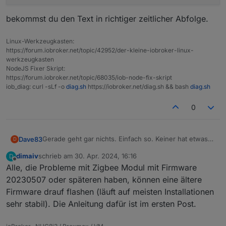
bekommst du den Text in richtiger zeitlicher Abfolge.
Linux-Werkzeugkasten:
https://forum.iobroker.net/topic/42952/der-kleine-iobroker-linux-
werkzeugkasten
NodeJS Fixer Skript:
https://forum.iobroker.net/topic/68035/iob-node-fix-skript
iob_diag: curl -sLf -o
diag.sh
https://iobroker.net/diag.sh && bash
diag.sh
0
Gerade geht gar nichts. Einfach so. Keiner hat etwas
Dave83
D
gemacht.
dimaiv
schrieb am
30. Apr. 2024, 16:16
D
Was kann ich euch geben, dass ihr es analysieren
zuletzt editiert von
Offline
Alle, die Probleme mit Zigbee Modul mit Firmware
könnt?
Und was genau muss ich jetzt tun?
20230507 oder späteren haben, können eine ältere
Firmware drauf flashen (läuft auf meisten Installationen
sehr stabil). Die Anleitung dafür ist im ersten Post.