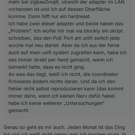
mehr bei zigbee2mqtt, obwohl der adapter im LAN
per hand gemacht, wenn ich bemerkt hatte, dass es nicht
vorhanden ist und ich auf dessen Oberfläche
ging.
An was das liegt, weiß ich nicht, die coordinator
komme. Dann hilft nur ein hardreset.
firmwares ändern nichts daran. Und da ich den Fehler
Ich habe zwei dieser adapter und beide haben das
nicht selbst reproduzieren kann (das kommt immer dann,
„Problem“. Ich wollte mir mal via blockly ein skript
wenn ich keinen Nerv dafür habe) habe ich keine
schreiben, das den PoE Port am unifi switch jede
weiteren „Untersuchungen“ gemacht.
woche mal neu startet. Aber da ich aus der ferne
auch auf mein unifi system zugreifen kann, habe ich
das immer direkt per hand gemacht, wenn ich
bemerkt hatte, dass es nicht ging.
An was das liegt, weiß ich nicht, die coordinator
firmwares ändern nichts daran. Und da ich den
Fehler nicht selbst reproduzieren kann (das kommt
immer dann, wenn ich keinen Nerv dafür habe)
habe ich keine weiteren „Untersuchungen“
gemacht.
Genau so geht es mir auch. Jeden Monat ist das Ding
tot und ich weiß nicht genau was ich machen muss. In