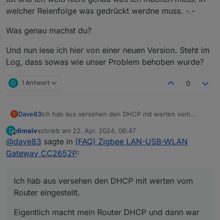
welcher Reienfolge was gedrückt werdne muss. -.-
Was genau machst du?
Und nun lese ich hier von einer neuen Version. Steht im
Log, dass sowas wie unser Problem behoben wurde?
D
1 Antwort
0
Ich hab aus versehen den DHCP mit werten vom
Dave83
D
Router eingestellt.
dimaiv
schrieb am
22. Apr. 2024, 06:47
D
Eigentlich macht mein Router DHCP und dann war dort
zuletzt editiert von
Offline
@
dave83
sagte in
(FAQ) Zigbee LAN-USB-WLAN
ein hacken in den Eisntellungen. Weil es probleme
gab, hab ich gedacht, ich trag bei IP und GateWay die
Wie mach ich das wieder richtig?
Gateway CC2652P
:
IP vom Router ein.
Ich hab aus versehen den DHCP mit werten vom
Router eingestellt.
Eigentlich macht mein Router DHCP und dann war