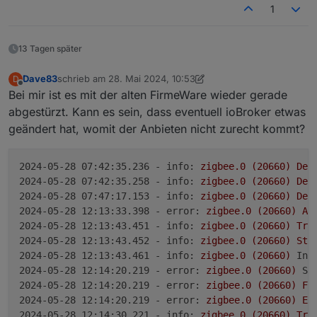
1
2024-05-10 13:34:36.557	
info
0x00158d00075f59eb
(
ich weiß nicht ob ich
Ebyte Modul
oder
RF-
Star Modul
verwenden soll.
zigbee.0
Welche Version genau soll ich versuchen?
13 Tagen später
2024-05-10 13:34:36.556	
info
0x00158d00020e79f5
(
Ich kann den Schritt 4 "NVRAM sichern
(NVRAM Read) !!!" nicht ausführen. Da kommt
Dave83
schrieb am
28. Mai 2024, 10:53
D
zuletzt editiert von Dave83
zigbee.0
ein Fehler.
Offline
Bei mir ist es mit der alten FirmeWare wieder gerade
2024-05-10 13:34:36.555	
info
0x00158d000507dbd0
(
abgestürzt. Kann es sein, dass eventuell ioBroker etwas
geändert hat, womit der Anbieten nicht zurecht kommt?
zigbee.0
2024-05-10 13:34:36.555	
info
0x00158d0006f25bad
(
2024-05-28 07:42:35.236 - info:
zigbee.0
(20660)
Dev
zigbee.0
2024-05-28 07:42:35.258 - info:
zigbee.0
(20660)
Dev
2024-05-10 13:34:36.554	
info
0x00158d0006f86b58
(
2024-05-28 07:47:17.153 - info:
zigbee.0
(20660)
Dev
2024-05-28 12:13:33.398 - error:
zigbee.0
(20660)
Ad
zigbee.0
2024-05-28 12:13:43.451 - info:
zigbee.0
(20660)
Try
2024-05-10 13:34:36.553	
info
0x00158d0006c3cbb2
(
2024-05-28 12:13:43.452 - info:
zigbee.0
(20660)
Sta
2024-05-28 12:13:43.461 - info:
zigbee.0
(20660)
Ins
zigbee.0
2024-05-28 12:14:20.219 - error:
zigbee.0
(20660)
St
2024-05-10 13:34:36.553	
info
0x00158d0005080c62
(
2024-05-28 12:14:20.219 - error:
zigbee.0
(20660)
Fa
Ich hab die Zigbee Antenne direkt an meinem Mac
2024-05-28 12:14:20.219 - error:
zigbee.0
(20660)
Er
zigbee.0
über USB C angeschlossen.
2024-05-28 12:14:30.221 - info:
zigbee.0
(20660)
Try