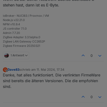
zigbee.0
stehen hast, dann ist es E-Byte.
2024-05-10 13:34:36.569	
info
0x00158d0004f969cb
(
ioBroker- NUC8i3 / Proxmox / VM
zigbee.0
Node.js v22.21.0
2024-05-10 13:34:36.568	
info
0x00158d0005a16c13
(
NPM v10.9.4
JS controller 7.1.0
zigbee.0
Admin 7.7.20
ZigBee Adapter 3.3.1alpha.0
2024-05-10 13:34:36.567	
info
0x00158d00059ff643
(
Zigbee LAN Gateway CC2652P
Zigbee Firmware 20250321
zigbee.0
2024-05-10 13:34:36.566	
info
0x00158d0002ff2453
(
1 Antwort
0
zigbee.0
2024-05-10 13:34:36.565	
info
0x00158d00075f688a
(
Dave83
schrieb am
11. Mai 2024, 17:34
D
zuletzt editiert von
Offline
Danke, hat alles funktioniert. Die verlinkten FirmeWare
zigbee.0
sind bereits die älteren Versionen. Die die empfohlen
2024-05-10 13:34:36.564	
info
0x804b50fffec129ac
(
sind.
zigbee.0
0
2024-05-10 13:34:36.564	
info
0x9c6937000070f61a
(