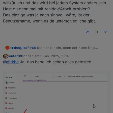
willkürlich und das wird bei jedem System anders sein.
Loggt man sich dort ein, hat man Zugriff auf die
Hast du denn mal mit /caldav/Arbeit probiert?
ganzen Kalender.
Das einzige was ja nach sinnvoll wäre, ist der
Benutzername, wenn es da unterschiedliche gibt.
0
dirkhe
@
surfer09
kann er ja nicht, denn der name ist ja
D
willkürlich und das wird bei jedem System anders sein.
surfer09
schrieb am
1. Jan. 2025, 13:14
Hast du denn mal mit /caldav/Arbeit probiert?
zuletzt editiert von
Offline
@
dirkhe
Ja, das habe ich schon alles getestet:
Das einzige was ja nach sinnvoll wäre, ist der
Benutzername, wenn es da unterschiedliche gibt.
Ich war davon ausgegangen, dass er dann vorne
nach dem Kalendernamen schaut und dann in den
entsprechenden Kalender einträgt.
Dann müsste ich mal im Synology Forum erfragen, ob
es auch separate URLs für jeden Kalender gibt.