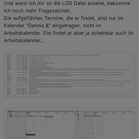
Offline
Und wenn ich mir so die LOG Datei ansehe, bekomme
Ansicht über Outlook eingestellt. Er trägt den Termin
wirklich in den falschen Kalender ein.
ich noch mehr Fragezeichen.
Die aufgeführten Termine, die er findet, sind nur im
Kalender "Dennis &" eingetragen, nicht im
Arbeitskalender. Die findet er aber ja scheinbar auch im
Arbeitskalender...