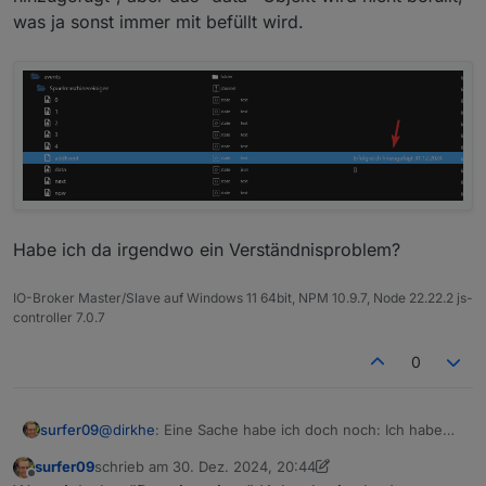
was ja sonst immer mit befüllt wird.
Habe ich da irgendwo ein Verständnisproblem?
IO-Broker Master/Slave auf Windows 11 64bit, NPM 10.9.7, Node 22.22.2 js-
controller 7.0.7
0
@
dirkhe
: Eine Sache habe ich doch noch: Ich habe
surfer09
auf der Synology mehrere Kalender angelegt.
surfer09
schrieb am
30. Dez. 2024, 20:44
Verstehe ich das richtig, dass ich mit diesem Punkt
zuletzt editiert von surfer09
Offline