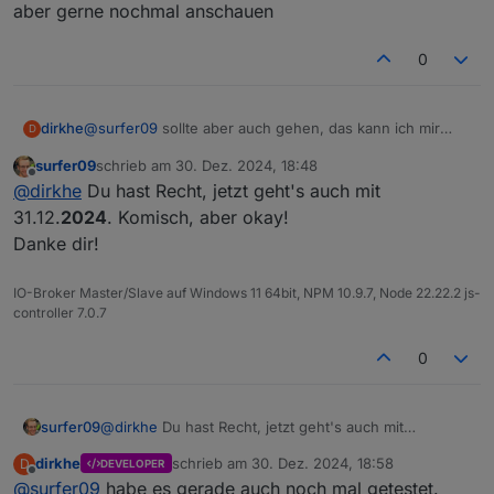
aber gerne nochmal anschauen
0
dirkhe
@
surfer09
sollte aber auch gehen, das kann ich mir
D
aber gerne nochmal anschauen
surfer09
schrieb am
30. Dez. 2024, 18:48
zuletzt editiert von
Offline
@
dirkhe
Du hast Recht, jetzt geht's auch mit
31.12.
2024
. Komisch, aber okay!
Danke dir!
IO-Broker Master/Slave auf Windows 11 64bit, NPM 10.9.7, Node 22.22.2 js-
controller 7.0.7
0
surfer09
@
dirkhe
Du hast Recht, jetzt geht's auch mit
31.12.
2024
. Komisch, aber okay!
dirkhe
schrieb am
30. Dez. 2024, 18:58
D
DEVELOPER
Danke dir!
zuletzt editiert von
Offline
@
surfer09
habe es gerade auch noch mal getestet.