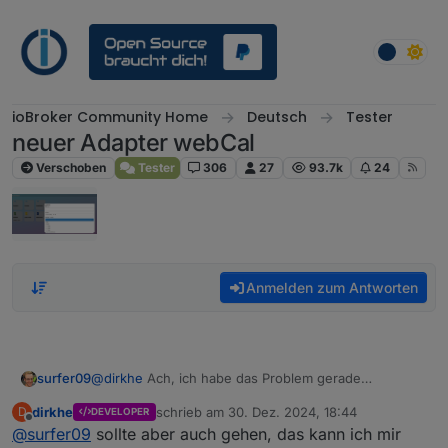
Weiter zum Inhalt
ioBroker Community Home
Deutsch
Tester
neuer Adapter webCal
Verschoben
Tester
306
27
93.7k
24
Anmelden zum Antworten
surfer09
@
dirkhe
Ach, ich habe das Problem gerade
gefunden. Ich hatte 31.12.
2024
eingetragen. Damit
dirkhe
schrieb am
30. Dez. 2024, 18:44
D
DEVELOPER
kommt er scheinbar nicht klar. Es muss 31.12.
24
zuletzt editiert von
Offline
@
surfer09
sollte aber auch gehen, das kann ich mir
lauten, dann funktioniert es auch ;-)