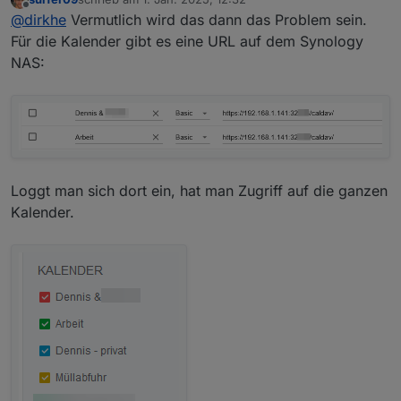
beide Kalender dieselben Events kommen..
Der unterere ist der Hauptkalender und der 2 ein Test
zuletzt editiert von
Offline
@
dirkhe
Vermutlich wird das dann das Problem sein.
Meistens muss man bei der Url ggf. auch noch den
Kalender
kalendernamen dazupacken. Das würde dann auch
Für die Kalender gibt es eine URL auf dem Synology
erklären, warum in ioBroker alles richtig ist, weil er ja
NAS:
auch zum Schreiben diese Url nimmt,
Also ich habe auch 2 Kalender angelegt, beu mir sehen
die Ulrs so aus:
/nc/remote.php/dav/calendars/smarthome/test/
/nc/remote.php/dav/calendars/smarthome/
Loggt man sich dort ein, hat man Zugriff auf die ganzen
Kalender.