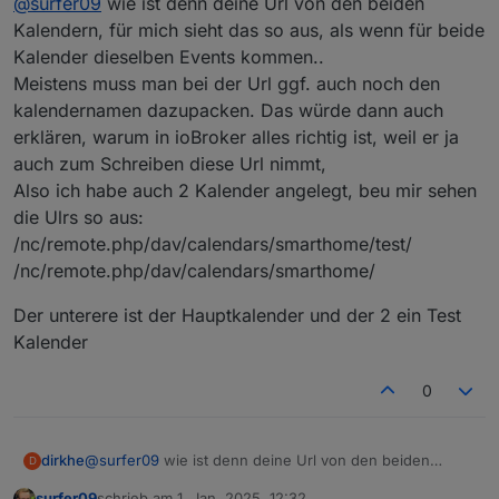
@
surfer09
wie ist denn deine Url von den beiden
Kalender "Dennis &" eingetragen, nicht im
Arbeitskalender. Die findet er aber ja scheinbar auch
Kalendern, für mich sieht das so aus, als wenn für beide
im Arbeitskalender...
Kalender dieselben Events kommen..
Meistens muss man bei der Url ggf. auch noch den
kalendernamen dazupacken. Das würde dann auch
erklären, warum in ioBroker alles richtig ist, weil er ja
auch zum Schreiben diese Url nimmt,
Also ich habe auch 2 Kalender angelegt, beu mir sehen
die Ulrs so aus:
/nc/remote.php/dav/calendars/smarthome/test/
/nc/remote.php/dav/calendars/smarthome/
Der unterere ist der Hauptkalender und der 2 ein Test
Kalender
0
@
surfer09
wie ist denn deine Url von den beiden
dirkhe
D
Kalendern, für mich sieht das so aus, als wenn für
surfer09
schrieb am
1. Jan. 2025, 12:32