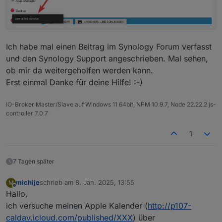
Ich habe mal einen Beitrag im Synology Forum verfasst
und den Synology Support angeschrieben. Mal sehen,
ob mir da weitergeholfen werden kann.
Erst einmal Danke für deine Hilfe! :-)
IO-Broker Master/Slave auf Windows 11 64bit, NPM 10.9.7, Node 22.22.2 js-
controller 7.0.7
1
7 Tagen später
michije
schrieb am
8. Jan. 2025, 13:55
M
zuletzt editiert von
Offline
Hallo,
ich versuche meinen Apple Kalender (
http://p107-
caldav.icloud.com/published/XXX
) über