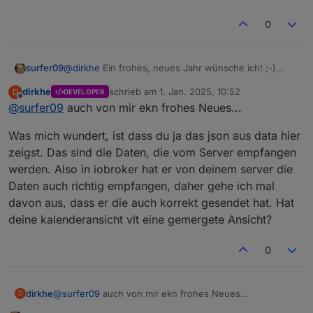
0
@
dirkhe
Ein frohes, neues Jahr wünsche ich! ;-)
surfer09
Ich habe gerade nochmal einen neuen Test gemacht.
dirkhe
schrieb am
1. Jan. 2025, 10:52
D
DEVELOPER
Habe jetzt einen weiteren Kalender "Arbeit"
zuletzt editiert von
Offline
@
surfer09
auch von mir ekn frohes Neues...
hinzugefügt und auch ein neues Event mit diesem
Kalender verknüpft.
Was mich wundert, ist dass du ja das json aus data hier
Ich würde somit davon ausgehen, dass dieses neue
Event "TEST-Arbeitskalender" auch wirklich in den
zeigst. Das sind die Daten, die vom Server empfangen
Arbeitskalender eingetragen wird. Das ist aber nicht
werden. Also in iobroker hat er von deinem server die
der Fall. Der Termin landet im Kalender "Dennis &"
Daten auch richtig empfangen, daher gehe ich mal
davon aus, dass er die auch korrekt gesendet hat. Hat
deine kalenderansicht vlt eine gemergete Ansicht?
0
Ansicht im Kalender
@
surfer09
auch von mir ekn frohes Neues...
dirkhe
D