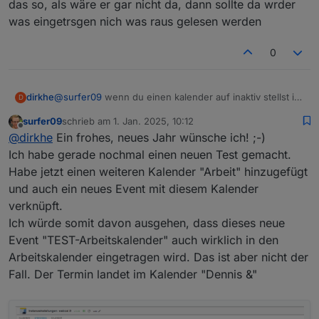
"inaktiv" gesetzt, das Event wurde dann in einen
das so, als wäre er gar nicht da, dann sollte da wrder
anderen Kalender eingetragen auf der Synology.
was eingetrsgen nich was raus gelesen werden
0
dirkhe
@
surfer09
wenn du einen kalender auf inaktiv stellst ist
D
das so, als wäre er gar nicht da, dann sollte da wrder
surfer09
schrieb am
1. Jan. 2025, 10:12
was eingetrsgen nich was raus gelesen werden
zuletzt editiert von
Offline
@
dirkhe
Ein frohes, neues Jahr wünsche ich! ;-)
Ich habe gerade nochmal einen neuen Test gemacht.
Habe jetzt einen weiteren Kalender "Arbeit" hinzugefügt
und auch ein neues Event mit diesem Kalender
verknüpft.
Ich würde somit davon ausgehen, dass dieses neue
Event "TEST-Arbeitskalender" auch wirklich in den
Arbeitskalender eingetragen wird. Das ist aber nicht der
Fall. Der Termin landet im Kalender "Dennis &"