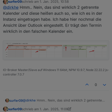
surfer09
schrieb am
1. Jan. 2025, 10:58
Was mich wundert, ist dass du ja das json aus data hier
zuletzt editiert von
Offline
@
dirkhe
Hmm.. Nein, das sind wirklich 2 getrennte
zeigst. Das sind die Daten, die vom Server empfangen
werden. Also in iobroker hat er von deinem server die
Kalender und diese heißen auch so, wie ich es in der
Daten auch richtig empfangen, daher gehe ich mal
Instanz eingetragen habe. Ich habe hier nochmal die
davon aus, dass er die auch korrekt gesendet hat. Hat
Ansicht über Outlook eingestellt. Er trägt den Termin
deine kalenderansicht vlt eine gemergete Ansicht?
wirklich in den falschen Kalender ein.
IO-Broker Master/Slave auf Windows 11 64bit, NPM 10.9.7, Node 22.22.2 js-
controller 7.0.7
0
@
dirkhe
Hmm.. Nein, das sind wirklich 2 getrennte
surfer09
Kalender und diese heißen auch so, wie ich es in der
surfer09
schrieb am
1. Jan. 2025, 11:09
Instanz eingetragen habe. Ich habe hier nochmal die
zuletzt editiert von surfer09
1. Jan. 2025, 12:13