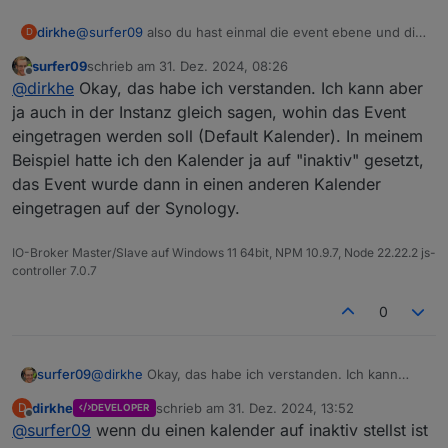
dass der Kalender nicht gefunden werden kann, was
ja auch korrekt ist.
dirkhe
@
surfer09
also du hast einmal die event ebene und die
D
kalenderebene. Die werde hier absichtlich gemischt, du
surfer09
schrieb am
31. Dez. 2024, 08:26
kannst aber bej dem event auch sagen, welches der
zuletzt editiert von
Offline
@
dirkhe
Okay, das habe ich verstanden. Ich kann aber
default Kalender ist oder den auch nur auf einen
kalender beschränken.
ja auch in der Instanz gleich sagen, wohin das Event
Wenn du ein event anlegst, kannsg du per @ den
eingetragen werden soll (Default Kalender). In meinem
zielkalender angeben, siehe doku
Beispiel hatte ich den Kalender ja auf "inaktiv" gesetzt,
das Event wurde dann in einen anderen Kalender
eingetragen auf der Synology.
IO-Broker Master/Slave auf Windows 11 64bit, NPM 10.9.7, Node 22.22.2 js-
controller 7.0.7
0
surfer09
@
dirkhe
Okay, das habe ich verstanden. Ich kann
aber ja auch in der Instanz gleich sagen, wohin das
dirkhe
schrieb am
31. Dez. 2024, 13:52
D
DEVELOPER
Event eingetragen werden soll (Default Kalender). In
zuletzt editiert von
Offline
@
surfer09
wenn du einen kalender auf inaktiv stellst ist
meinem Beispiel hatte ich den Kalender ja auf