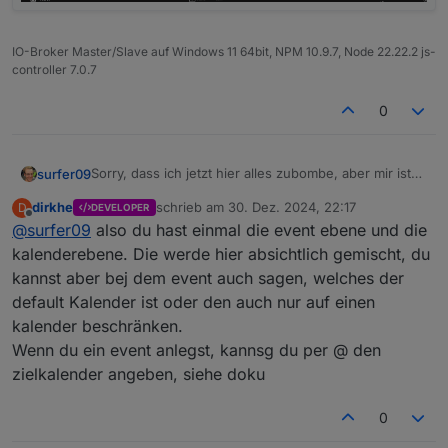
IO-Broker Master/Slave auf Windows 11 64bit, NPM 10.9.7, Node 22.22.2 js-
controller 7.0.7
0
Sorry, dass ich jetzt hier alles zubombe, aber mir ist
surfer09
noch etwas aufgefallen. Ich habe den "Dennis &"
dirkhe
schrieb am
30. Dez. 2024, 22:17
D
DEVELOPER
Kalender auf inaktiv gesetzt.
Bei "Spülmaschine" kann der Termin erfolgreich
zuletzt editiert von
Offline
@
surfer09
also du hast einmal die event ebene und die
hinzugefügt werden, obwohl das Ereignis in den
inaktiven Kalender eingetragen werden soll.
kalenderebene. Die werde hier absichtlich gemischt, du
kannst aber bej dem event auch sagen, welches der
default Kalender ist oder den auch nur auf einen
kalender beschränken.
Wenn du ein event anlegst, kannsg du per @ den
zielkalender angeben, siehe doku
0
Bei dem anderen Test-Termin erscheint die Meldung,