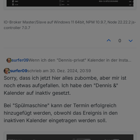
Habe ich da irgendwo ein Verständnisproblem?
IO-Broker Master/Slave auf Windows 11 64bit, NPM 10.9.7, Node 22.22.2 js-
controller 7.0.7
0
Wenn ich den "Dennis-privat" Kalender in der Instanz
surfer09
deaktiviere, dann funktioniert es. Dann wird der
surfer09
schrieb am
30. Dez. 2024, 20:59
Eintrag in den anderen Kalender übernommen.
zuletzt editiert von
Offline
Sorry, dass ich jetzt hier alles zubombe, aber mir ist
noch etwas aufgefallen. Ich habe den "Dennis &"
Kalender auf inaktiv gesetzt.
Bei "Spülmaschine" kann der Termin erfolgreich
hinzugefügt werden, obwohl das Ereignis in den
inaktiven Kalender eingetragen werden soll.