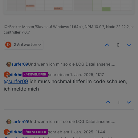
IO-Broker Master/Slave auf Windows 11 64bit, NPM 10.9.7, Node 22.22.2 js-
controller 7.0.7
D
2 Antworten
0
Und wenn ich mir so die LOG Datei ansehe,
surfer09
bekomme ich noch mehr Fragezeichen.
dirkhe
schrieb am
1. Jan. 2025, 11:17
D
DEVELOPER
Die aufgeführten Termine, die er findet, sind nur im
zuletzt editiert von
Offline
@
surfer09
ich muss nochmal tiefer im code schauen,
Kalender "Dennis &" eingetragen, nicht im
Arbeitskalender. Die findet er aber ja scheinbar auch
ich melde mich
im Arbeitskalender...
1
Und wenn ich mir so die LOG Datei ansehe,
surfer09
bekomme ich noch mehr Fragezeichen.
dirkhe
schrieb am
1. Jan. 2025, 11:44
D
DEVELOPER
Die aufgeführten Termine, die er findet, sind nur im
zuletzt editiert von
Offline