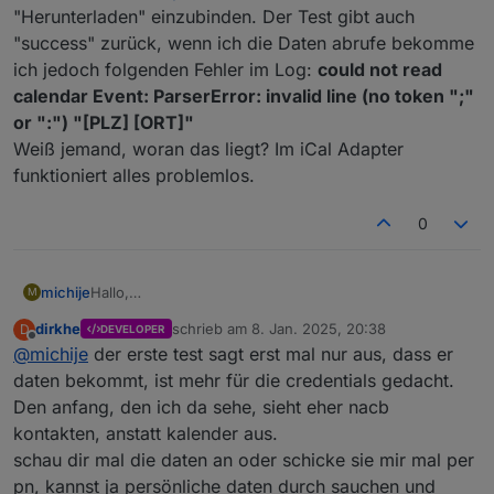
"Herunterladen" einzubinden. Der Test gibt auch
"success" zurück, wenn ich die Daten abrufe bekomme
ich jedoch folgenden Fehler im Log:
could not read
calendar Event: ParserError: invalid line (no token ";"
or ":") "[PLZ] [ORT]"
Weiß jemand, woran das liegt? Im iCal Adapter
funktioniert alles problemlos.
0
michije
Hallo,
M
ich versuche meinen Apple Kalender (
http://p107-
dirkhe
schrieb am
8. Jan. 2025, 20:38
D
DEVELOPER
caldav.icloud.com/published/XXX
) über
zuletzt editiert von
Offline
@
michije
der erste test sagt erst mal nur aus, dass er
"Herunterladen" einzubinden. Der Test gibt auch
"success" zurück, wenn ich die Daten abrufe
daten bekommt, ist mehr für die credentials gedacht.
bekomme ich jedoch folgenden Fehler im Log:
could
Den anfang, den ich da sehe, sieht eher nacb
not read calendar Event: ParserError: invalid line (no
kontakten, anstatt kalender aus.
token ";" or ":") "[PLZ] [ORT]"
schau dir mal die daten an oder schicke sie mir mal per
Weiß jemand, woran das liegt? Im iCal Adapter
funktioniert alles problemlos.
pn, kannst ja persönliche daten durch sauchen und