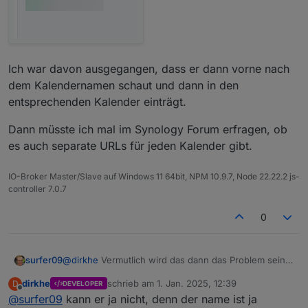
Ich war davon ausgegangen, dass er dann vorne nach
dem Kalendernamen schaut und dann in den
entsprechenden Kalender einträgt.
Dann müsste ich mal im Synology Forum erfragen, ob
es auch separate URLs für jeden Kalender gibt.
IO-Broker Master/Slave auf Windows 11 64bit, NPM 10.9.7, Node 22.22.2 js-
controller 7.0.7
0
@
dirkhe
Vermutlich wird das dann das Problem sein.
surfer09
Für die Kalender gibt es eine URL auf dem Synology
dirkhe
schrieb am
1. Jan. 2025, 12:39
D
DEVELOPER
NAS:
zuletzt editiert von
Offline
@
surfer09
kann er ja nicht, denn der name ist ja