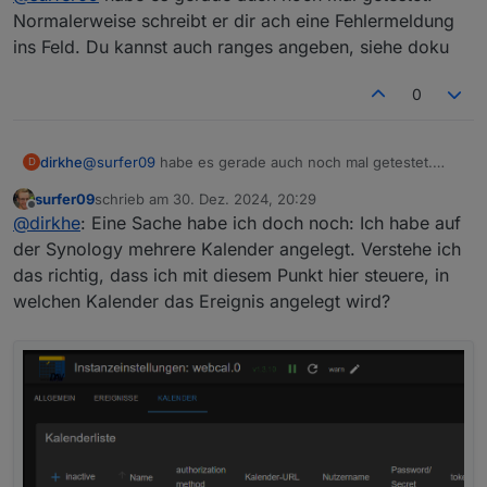
Normalerweise schreibt er dir ach eine Fehlermeldung
ins Feld. Du kannst auch ranges angeben, siehe doku
0
dirkhe
@
surfer09
habe es gerade auch noch mal getestet.
D
Normalerweise schreibt er dir ach eine Fehlermeldung
surfer09
schrieb am
30. Dez. 2024, 20:29
ins Feld. Du kannst auch ranges angeben, siehe doku
zuletzt editiert von
Offline
@
dirkhe
: Eine Sache habe ich doch noch: Ich habe auf
der Synology mehrere Kalender angelegt. Verstehe ich
das richtig, dass ich mit diesem Punkt hier steuere, in
welchen Kalender das Ereignis angelegt wird?