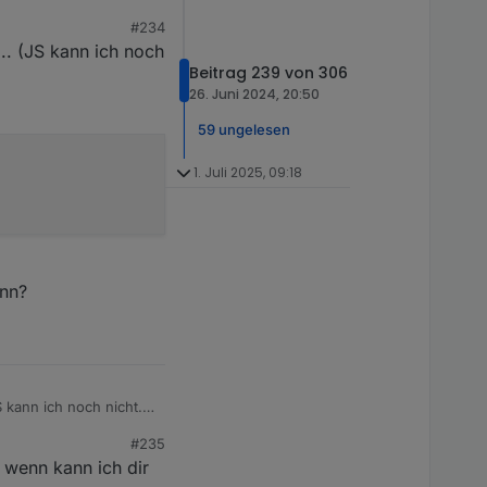
ber ggf. Darüber
#234
t des scriptes die
.. (JS kann ich noch
Beitrag 239 von 306
26. Juni 2024, 20:50
59 ungelesen
1. Juli 2025, 09:18
ann?
kann ich noch nicht....
#235
 wenn kann ich dir