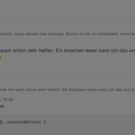
 etwas konkreteren Tipp geben, wie ich ein Blockly so schedulen kann?
Urlaub, muss danach mal schauen. Blocky ist mir zu kompliziert, wenn kan
auch schon sehr helfen. Ein bisschen lesen kann ich das un

rde mir auch schon sehr helfen. Ein bisschen lesen kann ich das und ic
en 😀
, 15:36
el:
D, minutesBefore
) {