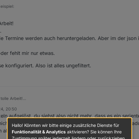
eispiel:
(dpID, minutesBefore) {

rbeit!
.
rt(timeStr) {

ie Termine werden auch heruntergeladen. Aber im der json i
l)

edule(s);

der fehlt mir nur etwas.
 {

dule(new Date(new Date(timeStr).getTime() - 1000 * 60 * 
e konfiguriert. Also ist alles ungefiltert.
null;

"Alert form " + dpID, "error")

tolle Arbeit!
hange: "ne" }, function (obj) {

termine.
j.state.val);

24, 20:50
ion. Die Termine werden auch heruntergeladen. Aber im der json ist zu
eignisse konfiguriert. Also ist alles ungefiltert.
ln aufgelöst, du siehst also nicht mehr, dass es ein serient
te(dpID).val);

fügen oder fehlt mir nur etwas.
nicht angezeigt? Dann müsstest du mir mal deine downloadd
Hallo! Könnten wir bitte einige zusätzliche Dienste für
 alles private unkenntlich machen
Funktionalität & Analytics
aktivieren? Sie können Ihre
0.events.Restabfall.next", 5)

Zustimmung später jederzeit ändern oder zurückziehen.