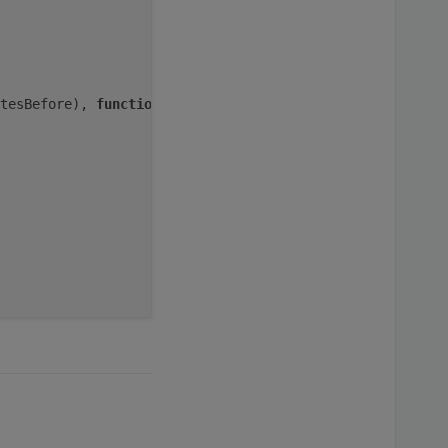
tesBefore), 
function
 (
) {