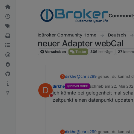
Weiter zum Inhalt
Communit
ioBroker Community Home
Deutsch
neuer Adapter webCal
Verschoben
Tester
306
beiträge
27
komme
dirkhe
@
chris299
genau, du kannst di
D
funktionieren. Dann deine zei
dirkhe
schrieb am
22. Mai 202
DEVELOPER
D
nachdenken, ein ggf. Gesetztes 
zuletzt editiert von
ich könnte bei gelegenheit mal sch
funktion auch aufrufen, falls d
Nicht stören
zeitpunkt einen datenpunkt updaten
dirkhe
@
chris299
genau, du kannst di
D