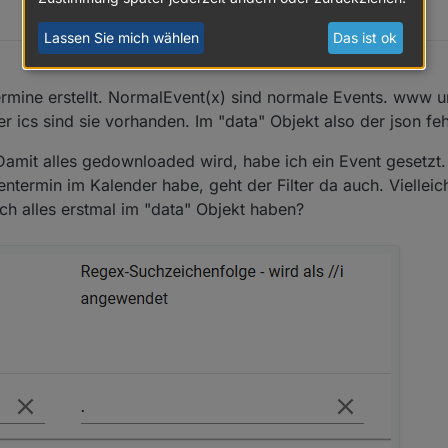
ata.0.example_state", 1);

Lassen Sie mich wählen
Das ist ok
ermine erstellt. NormalEvent(x) sind normale Events. www u
er ics sind sie vorhanden. Im "data" Objekt also der json feh
amit alles gedownloaded wird, habe ich ein Event gesetzt. F
entermin im Kalender habe, geht der Filter da auch. Vielleich
fach alles erstmal im "data" Objekt haben?