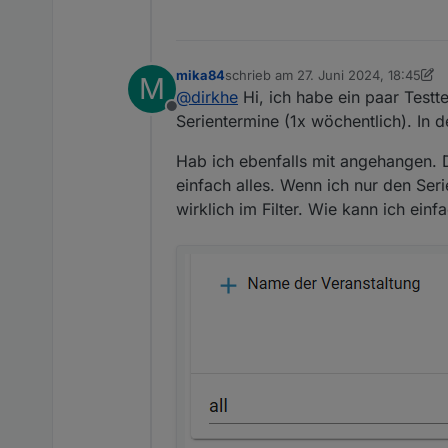
    webCalAlert("0_userd
mika84
schrieb am
27. Juni 2024, 18:45
M
zuletzt editiert von mika84
@
dirkhe
Hi, ich habe ein paar Testt
Offline
Serientermine (1x wöchentlich). In d
Hab ich ebenfalls mit angehangen. D
einfach alles. Wenn ich nur den Seri
wirklich im Filter. Wie kann ich ein