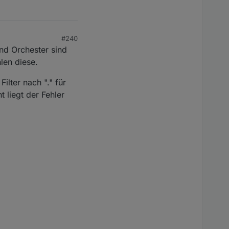
#240
nd Orchester sind
len diese.
ilter nach "." für
t liegt der Fehler