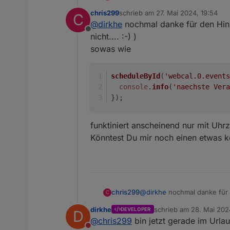
funktionieren. Dann deine zei
chris299
schrieb am
27. Mai 2024, 19:54
C
nachdenken, ein ggf. Gesetztes 
zuletzt editiert von
@
dirkhe
nochmal danke für den Hinw
funktion auch aufrufen, falls d
Offline
nicht.... :-) )
sowas wie
scheduleById
(
'webcal.0.events
console
.
info
(
'naechste Vera
});
funktiniert anscheinend nur mit Uhrz
Könntest Du mir noch einen etwas k
@
dirkhe
nochmal danke für d
chris299
C
:-) )
dirkhe
schrieb am
28. Mai 202
DEVELOPER
D
sowas wie
scheduleById('webcal.0
zuletzt editiert von
@
chris299
bin jetzt gerade im Urla
  console.info('naechs
funktiniert anscheinend nur 