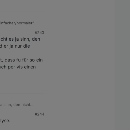
einfacher/normaler"
#243
ht es ja sinn, den
 er ja nur die
, dass fu für so ein
ch per vis einen
a sinn, den nicht
ie uhrzeiten für einen
#244
lyse.
fu für so ein event die
 weiteren termin