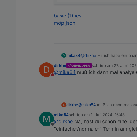
basic (1).ics
möp.json
@
dirkhe
Hi, ich habe ein paa
mika84
M
Serientermine (1x wöchentlich)
dirkhe
schrieb am
27. Juni 202
DEVELOPER
D
Hab ich ebenfalls mit angehan
zuletzt editiert von
@
mika84
muß ich dann mal analysi
alles. Wenn ich nur den Serien
Nicht stören
Wie kann ich einfach alles er
dirkhe
@
mika84
muß ich dann mal ana
D
mika84
schrieb am
1. Juli 2024, 16:48
M
zuletzt editiert von
@
dirkhe
Na, hast du schon eine Idee
Offline
"einfacher/normaler" Termin am glei