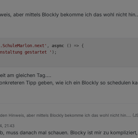
t vorher abziehen und dann per schedule deine errinnerung auslösen. A
schedule zu löschen, falls du die zeit mal änderst. Zusätzlich beim star
eis, aber mittels Blockly bekomme ich das wohl nicht hin..
er iobroker oder der jsadapter neu startet
.SchuleMarlon.next'
, 
async
 () => {
nstaltung gestartet '
);
eit am gleichen Tag....
onkreteren Tipp geben, wie ich ein Blockly so schedulen k
en Hinweis, aber mittels Blockly bekomme ich das wohl nicht hin.... (JS 
4, 21:43
.events.SchuleMarlon.next', async () => {

ub, muss danach mal schauen. Blocky ist mir zu kompliziert,
te Veranstaltung gestartet ');

mit Uhrzeit am gleichen Tag....