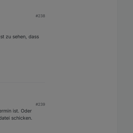
#238
st zu sehen, dass
minutesBefore), function () {

#239
 sehen, dass kein
ermin ist. Oder
atei schicken.