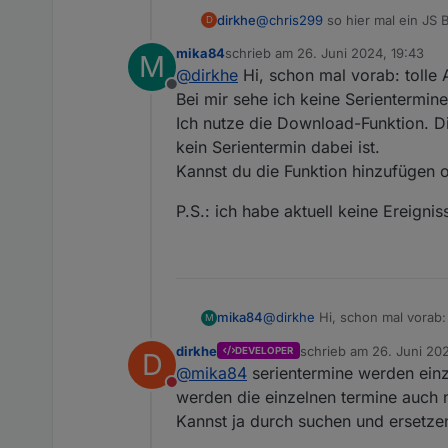
@
chris299
so hier mal ein JS B
dirkhe
D
mika84
schrieb am
26. Juni 2024, 19:43
M
    function webCalAlert
zuletzt editiert von
@
dirkhe
Hi, schon mal vorab: tolle A
        let s = null;

Offline
Bei mir sehe ich keine Serientermine
        function initALe
Ich nutze die Download-Funktion. D
            if (s != nul
kein Serientermin dabei ist.
                clearSch
Kannst du die Funktion hinzufügen o
            if (timeStr)
                s = sche
P.S.: ich habe aktuell keine Ereigniss
                    s = 
                    log(
                })

            }

        }

@
dirkhe
Hi, schon mal vorab: 
mika84
M
        on({ id: dpID, c
Bei mir sehe ich keine Serien
            initALert(ob
dirkhe
schrieb am
26. Juni 20
DEVELOPER
D
Ich nutze die Download-Funkt
P.S.: ich habe aktuell keine Er
zuletzt editiert von
        })

@
mika84
serientermine werden einze
Serientermin dabei ist.
        initALert(getSta
Nicht stören
Kannst du die Funktion hinzu
werden die einzelnen termine auch 
    }

Kannst ja durch suchen und ersetzen
    webCalAlert("webcal.