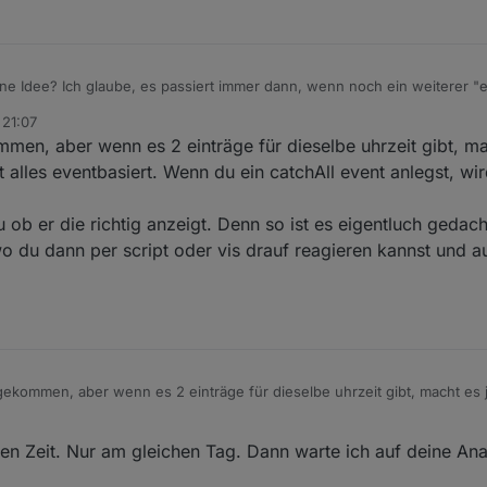
ne Idee? Ich glaube, es passiert immer dann, wenn noch ein weiterer "
n Serientermin existiert.
 21:07
en, aber wenn es 2 einträge für dieselbe uhrzeit gibt, mac
 alles eventbasiert. Wenn du ein catchAll event anlegst, wird
b er die richtig anzeigt. Denn so ist es eigentluch gedacht
 du dann per script oder vis drauf reagieren kannst und au
ekommen, aber wenn es 2 einträge für dieselbe uhrzeit gibt, macht es j
alles eventbasiert. Wenn du ein catchAll event anlegst, wird er ja nur d
chen Zeit. Nur am gleichen Tag. Dann warte ich auf deine Ana
chau ob er die richtig anzeigt. Denn so ist es eigentluch gedacht, dass 
ann per script oder vis drauf reagieren kannst und auch per vis einen