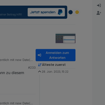
Anmelden zum
Antworten
ntlich mit new Date()
ber ggf. Darüber
Älteste zuerst
#233
t des scriptes die
28. Jan. 2023, 15:22
dann zu diesem
ntlich mit new Date()