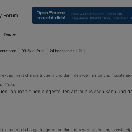
y Forum
Tester
ntatoren
93.5k
aufrufe
24
beobachtet
rekt auf next change triggern und dann den wert als datum, müsste eige
t vorher abziehen und dann per schedule deine errinnerung auslösen. A
4, 20:34
schedule zu löschen, falls du die zeit mal änderst. Zusätzlich beim star
auen, ob man einen eingestellten alarm auslesen kann und 
er iobroker oder der jsadapter neu startet
rekt auf next change triggern und dann den wert als datum, müsste eige