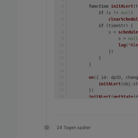
function
initALert
(
t
if
 (s != 
null
)
clearSchedul
if
 (timeStr) {
                s = 
schedule
                    s = 
null
log
(
"Ale
                })
            }
        }
on
({ 
id
: dpID, 
chang
initALert
(obj.
st
        })
initALert
(
getState
(d
    }
webCalAlert
(
"webcal.0.ev
webCalAlert
(
"0_userdata.
24 Tagen später