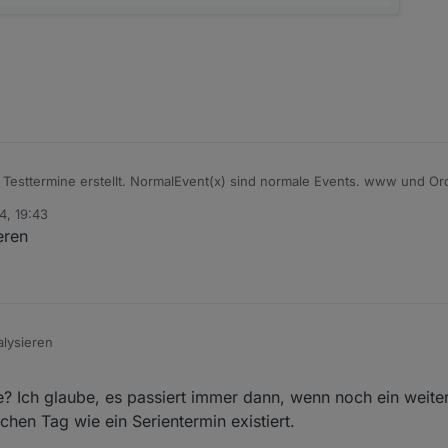
r Testtermine erstellt. NormalEvent(x) sind normale Events. www und Or
. In der ics sind sie vorhanden. Im "data" Objekt also der json fehlen d
4, 19:43
gen. Damit alles gedownloaded wird, habe ich ein Event gesetzt. Filter n
eren
termin im Kalender habe, geht der Filter da auch. Vielleicht liegt der Fehl
stmal im "data" Objekt haben?
lysieren
? Ich glaube, es passiert immer dann, wenn noch ein weite
chen Tag wie ein Serientermin existiert.