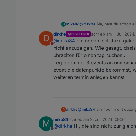
basic (1).ics
möp.json
mika84
@
dirkhe
Na, hast du schon ei
M
Termin am gleichen Tag wie ei
dirkhe
schrieb am
1. Juli 2024,
DEVELOPER
D
zuletzt editiert von
@
mika84
bin noch nicht dazu gekomm
Nicht stören
nicht anzuzeigen. Wie gesagt, dasist
uhrzeiten für einen tag suchen..
Leg doch mal 3 events an und schau o
event die datenpunkte bekommst, wo
weiteren termin anlegen kannst
dirkhe
@
mika84
bin noch nicht dazu g
D
anzuzeigen. Wie gesagt, dasist 
mika84
schrieb am
2. Juli 2024, 09:36
M
tag suchen..
zuletzt editiert von
@
dirkhe
Hi, die sind nicht zur glei
Leg doch mal 3 events an und s
Offline
datenpunkte bekommst, wo du d