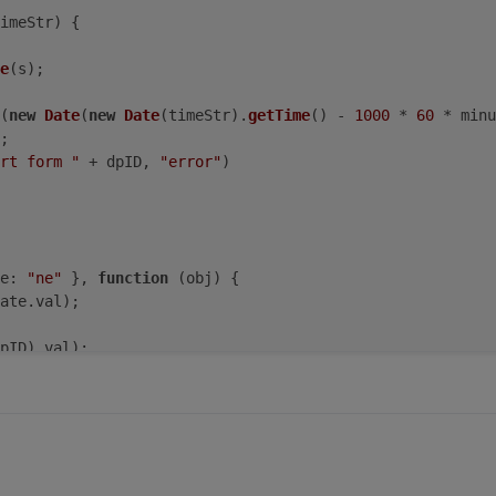
imeStr
) {
e
(s);
(
new
Date
(
new
Date
(timeStr).
getTime
() - 
1000
 * 
60
 * minu
;
rt form "
 + dpID, 
"error"
)
e
: 
"ne"
 }, 
function
 (
obj
) {
ate
.
val
);
pID).
val
);
ents.Restabfall.next"
, 
5
)
0.example_state"
, 
1
);