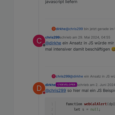
Nicht stören
javascript liefern
Könntest Du mir noch einen
dirkhe
@
chris299
bin jetzt gerade im 
D
liefern
chris299
schrieb am
29. Mai 2024, 04:55
C
zuletzt editiert von
@
dirkhe
ein Ansatz in JS würde mir 
Offline
mal intensiver damit beschäftigen 
chris299
@
dirkhe
ein Ansatz in JS wü
C
intensiver damit beschäftig
dirkhe
schrieb am
2. Juni 2024
DEVELOPER
D
zuletzt editiert von
@
chris299
so hier mal ein JS Beispi
Nicht stören
function
webCalAlert
(
dpI
let
 s = 
null
;