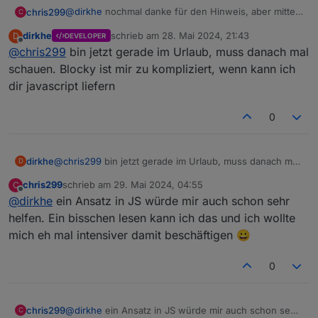
@
dirkhe
nochmal danke für den Hinweis, aber mittels
chris299
C
Blockly bekomme ich das wohl nicht hin.... (JS kann
dirkhe
schrieb am
28. Mai 2024, 21:43
D
DEVELOPER
ich noch nicht.... :-) )
scheduleById('webcal.0.events.SchuleMarlon.ne
zuletzt editiert von
Offline
@
chris299
bin jetzt gerade im Urlaub, muss danach mal
sowas wie
  console.info('naechste Veranstaltung gestar
funktiniert anscheinend nur mit Uhrzeit am gleichen
schauen. Blocky ist mir zu kompliziert, wenn kann ich
Tag....
dir javascript liefern
Könntest Du mir noch einen etwas konkreteren Tipp
geben, wie ich ein Blockly so schedulen kann?
0
dirkhe
@
chris299
bin jetzt gerade im Urlaub, muss danach mal
D
schauen. Blocky ist mir zu kompliziert, wenn kann ich
chris299
schrieb am
29. Mai 2024, 04:55
C
dir javascript liefern
zuletzt editiert von
Offline
@
dirkhe
ein Ansatz in JS würde mir auch schon sehr
helfen. Ein bisschen lesen kann ich das und ich wollte
mich eh mal intensiver damit beschäftigen 😀
0
chris299
@
dirkhe
ein Ansatz in JS würde mir auch schon sehr
C