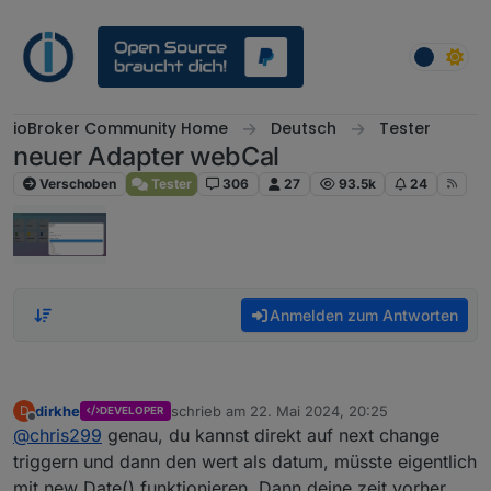
Weiter zum Inhalt
ioBroker Community Home
Deutsch
Tester
neuer Adapter webCal
Verschoben
Tester
306
27
93.5k
24
Anmelden zum Antworten
dirkhe
schrieb am
22. Mai 2024, 20:25
D
DEVELOPER
zuletzt editiert von
Offline
@
chris299
genau, du kannst direkt auf next change
triggern und dann den wert als datum, müsste eigentlich
mit new Date() funktionieren. Dann deine zeit vorher