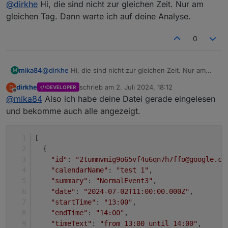
@
dirkhe
Hi, die sind nicht zur gleichen Zeit. Nur am
eventbasiert. Wenn du ein catchAll event anlegst, wird
er ja nur die uhrzeiten für einen tag suchen..
gleichen Tag. Dann warte ich auf deine Analyse.
Leg doch mal 3 events an und schau ob er die richtig
anzeigt. Denn so ist es eigentluch gedacht, dass fu für
0
so ein event die datenpunkte bekommst, wo du dann
per script oder vis drauf reagieren kannst und auch per
vis einen weiteren termin anlegen kannst
mika84
@
dirkhe
Hi, die sind nicht zur gleichen Zeit. Nur am
M
gleichen Tag. Dann warte ich auf deine Analyse.
dirkhe
schrieb am
2. Juli 2024, 18:12
D
DEVELOPER
zuletzt editiert von
Offline
@
mika84
Also ich habe deine Datei gerade eingelesen
und bekomme auch alle angezeigt.
[
  {
"id"
: 
"2tummvmig9o65vf4u6qn7h7ffo@google.co
"calendarName"
: 
"test 1"
,
"summary"
: 
"NormalEvent3"
,
"date"
: 
"2024-07-02T11:00:00.000Z"
,
"startTime"
: 
"13:00"
,
"endTime"
: 
"14:00"
,
"timeText"
: 
"from 13:00 until 14:00"
,