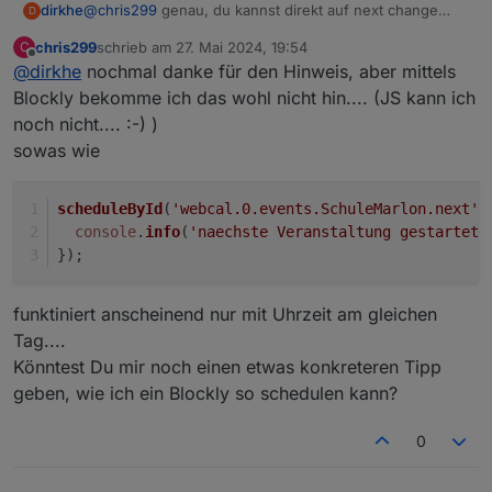
dirkhe
@
chris299
genau, du kannst direkt auf next change
D
triggern und dann den wert als datum, müsste
chris299
schrieb am
27. Mai 2024, 19:54
C
eigentlich mit new Date() funktionieren. Dann deine zeit
zuletzt editiert von
Offline
@
dirkhe
nochmal danke für den Hinweis, aber mittels
vorher abziehen und dann per schedule deine
errinnerung auslösen. Aber ggf. Darüber nachdenken,
Blockly bekomme ich das wohl nicht hin.... (JS kann ich
ein ggf. Gesetztes schedule zu löschen, falls du die zeit
noch nicht.... :-) )
mal änderst. Zusätzlich beim start des scriptes die
sowas wie
funktion auch aufrufen, falls der iobroker oder der
jsadapter neu startet
scheduleById
(
'webcal.0.events.SchuleMarlon.next'
,
console
.
info
(
'naechste Veranstaltung gestartet 
});
funktiniert anscheinend nur mit Uhrzeit am gleichen
Tag....
Könntest Du mir noch einen etwas konkreteren Tipp
geben, wie ich ein Blockly so schedulen kann?
0