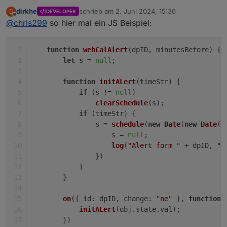
helfen. Ein bisschen lesen kann ich das und ich
dirkhe
schrieb am
2. Juni 2024, 15:36
D
DEVELOPER
wollte mich eh mal intensiver damit beschäftigen 😀
zuletzt editiert von
Offline
@
chris299
so hier mal ein JS Beispiel:
function
webCalAlert
(
dpID, minutesBefore
) {
let
 s = 
null
;
function
initALert
(
timeStr
) {
if
 (s != 
null
)
clearSchedule
(s);
if
 (timeStr) {
                s = 
schedule
(
new
Date
(
new
Date
(t
                    s = 
null
;
log
(
"Alert form "
 + dpID, 
"e
                })
            }
        }
on
({ 
id
: dpID, 
change
: 
"ne"
 }, 
function
 
initALert
(obj.
state
.
val
);
        })