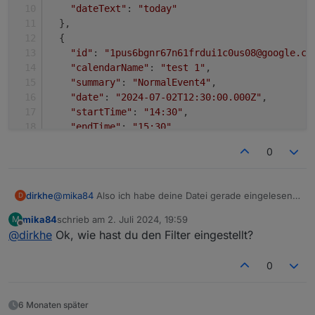
"dateText"
: 
"today"
  },
  {
"id"
: 
"1pus6bgnr67n61frdui1c0us08@google.co
"calendarName"
: 
"test 1"
,
"summary"
: 
"NormalEvent4"
,
"date"
: 
"2024-07-02T12:30:00.000Z"
,
"startTime"
: 
"14:30"
,
"endTime"
: 
"15:30"
,
"timeText"
: 
"from 14:30 until 15:30"
,
0
"dateText"
: 
"today"
  },
  {
@
mika84
Also ich habe deine Datei gerade eingelesen
dirkhe
D
"id"
: 
"5vfaqnm9m61p6spmgsj0r7rsse@google.co
und bekomme auch alle angezeigt.
"calendarName"
: 
"test 1"
,
mika84
schrieb am
2. Juli 2024, 19:59
M
[

zuletzt editiert von
Offline
"summary"
: 
"NormalEvent"
,
@
dirkhe
Ok, wie hast du den Filter eingestellt?
  {

"date"
: 
"2024-07-03T11:00:00.000Z"
,
    "id": "2tummvmig9o65vf4u6qn7h7ffo@google.co
"startTime"
: 
"13:00"
,
    "calendarName": "test 1",

0
"endTime"
: 
"14:00"
,
    "summary": "NormalEvent3",

"timeText"
: 
"from 13:00 until 14:00"
,
    "date": "2024-07-02T11:00:00.000Z",

    "startTime": "13:00",

"dateText"
: 
"Tomorrow"
6 Monaten später