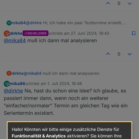
0
@
dirkhe
Hi, ich habe ein paar Testtermine erstellt.
mika84
M
NormalEvent(x) sind normale Events. www und
dirkhe
schrieb am
27. Juni 2024, 19:43
D
DEVELOPER
Orchester sind Serientermine (1x wöchentlich). In der
Hab ich ebenfalls mit angehangen. Damit alles
zuletzt editiert von
Offline
@
mika84
muß ich dann mal analysieren
ics sind sie vorhanden. Im "data" Objekt also der json
gedownloaded wird, habe ich ein Event gesetzt. Filter
fehlen diese.
nach "." für einfach alles. Wenn ich nur den
Serientermin im Kalender habe, geht der Filter da
0
auch. Vielleicht liegt der Fehler wirklich im Filter. Wie
kann ich einfach alles erstmal im "data" Objekt haben?
dirkhe
@
mika84
muß ich dann mal analysieren
D
mika84
schrieb am
1. Juli 2024, 16:48
M
basic (1).ics
zuletzt editiert von
Offline
@
dirkhe
Na, hast du schon eine Idee? Ich glaube, es
möp.json
passiert immer dann, wenn noch ein weiterer
"einfacher/normaler" Termin am gleichen Tag wie ein
Serientermin existiert.
0
Hallo! Könnten wir bitte einige zusätzliche Dienste für
Funktionalität & Analytics
aktivieren? Sie können Ihre