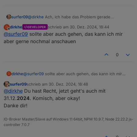
"endTime"
: 
"19:00"
,
    "dateText": "in 15 days"

"timeText"
: 
"from 18:00 until 19:00"
,
  },

  {

"dateText"
: 
"in 16 days"
surfer09
@
dirkhe
Ach, ich habe das Problem gerade
    "id": "2dtpkjl55nso27eometl3it1qe@google.co
  },
gefunden. Ich hatte 31.12.
2024
eingetragen. Damit
    "calendarName": "test 1",

dirkhe
schrieb am
30. Dez. 2024, 18:44
  {
D
DEVELOPER
kommt er scheinbar nicht klar. Es muss 31.12.
24
zuletzt editiert von
    "summary": "test",

Offline
@
surfer09
sollte aber auch gehen, das kann ich mir
"id"
: 
"2dtpkjl55nso27eometl3it1qe@google.co
lauten, dann funktioniert es auch ;-)
    "date": "2024-07-18T15:30:00.000Z",

"calendarName"
: 
"test 1"
,
aber gerne nochmal anschauen
    "timeText": "all day",

"summary"
: 
"test"
,
    "dateText": "in 16 days"

"date"
: 
"2024-07-19T15:30:00.000Z"
,
0
  },

"timeText"
: 
"all day"
,
  {

"dateText"
: 
"in 17 days"
    "id": "0gdt7e58bukrv2amaur6q3r499@google.co
    "calendarName": "test 1",

  },
dirkhe
@
surfer09
sollte aber auch gehen, das kann ich mir
D
    "summary": "www",

  {
aber gerne nochmal anschauen
    "date": "2024-07-18T16:00:00.000Z",

surfer09
schrieb am
30. Dez. 2024, 18:48
"id"
: 
"2dtpkjl55nso27eometl3it1qe@google.co
zuletzt editiert von
Offline
    "startTime": "18:00",

@
dirkhe
Du hast Recht, jetzt geht's auch mit
"calendarName"
: 
"test 1"
,
    "endTime": "19:00",

31.12.
2024
. Komisch, aber okay!
"summary"
: 
"test"
,
    "timeText": "from 18:00 until 19:00",

"date"
: 
"2024-07-20T15:30:00.000Z"
,
Danke dir!
    "dateText": "in 16 days"

"timeText"
: 
"all day"
,
  },

"dateText"
: 
"in 18 days"
  {

IO-Broker Master/Slave auf Windows 11 64bit, NPM 10.9.7, Node 22.22.2 js-
  },
    "id": "2dtpkjl55nso27eometl3it1qe@google.co
controller 7.0.7
  {
    "calendarName": "test 1",

    "summary": "test",

"id"
: 
"2dtpkjl55nso27eometl3it1qe@google.co