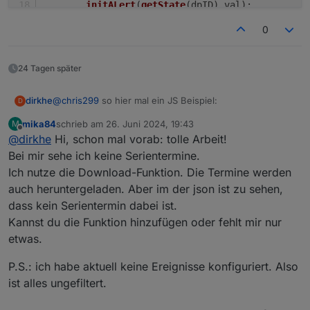
initALert
(
getState
(dpID).
val
);
    }
0
webCalAlert
(
"webcal.0.events.Restabfall.next
webCalAlert
(
"0_userdata.0.example_state"
, 
1
)
24 Tagen später
@
chris299
so hier mal ein JS Beispiel:
dirkhe
D
mika84
schrieb am
26. Juni 2024, 19:43
M
    function webCalAlert(dpID, minutesBefore) {
zuletzt editiert von
Offline
@
dirkhe
Hi, schon mal vorab: tolle Arbeit!
        let s = null;

Bei mir sehe ich keine Serientermine.
        function initALert(timeStr) {

Ich nutze die Download-Funktion. Die Termine werden
            if (s != null)

auch heruntergeladen. Aber im der json ist zu sehen,
                clearSchedule(s);

dass kein Serientermin dabei ist.
            if (timeStr) {

                s = schedule(new Date(new Date
Kannst du die Funktion hinzufügen oder fehlt mir nur
                    s = null;

etwas.
                    log("Alert form " + dpID, "
                })

P.S.: ich habe aktuell keine Ereignisse konfiguriert. Also
            }

ist alles ungefiltert.
        }
