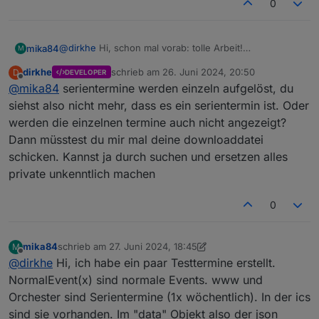
        on({ id: dpID, change: "ne" }, function
0
            initALert(obj.state.val);

        })

        initALert(getState(dpID).val);

@
dirkhe
Hi, schon mal vorab: tolle Arbeit!
mika84
M
    }

Bei mir sehe ich keine Serientermine.
dirkhe
schrieb am
26. Juni 2024, 20:50
D
DEVELOPER
Ich nutze die Download-Funktion. Die Termine werden
P.S.: ich habe aktuell keine Ereignisse konfiguriert.
zuletzt editiert von
Offline
    webCalAlert("webcal.0.events.Restabfall.nex
@
mika84
serientermine werden einzeln aufgelöst, du
auch heruntergeladen. Aber im der json ist zu sehen,
Also ist alles ungefiltert.
    webCalAlert("0_userdata.0.example_state", 1
dass kein Serientermin dabei ist.
siehst also nicht mehr, dass es ein serientermin ist. Oder
Kannst du die Funktion hinzufügen oder fehlt mir nur
werden die einzelnen termine auch nicht angezeigt?
etwas.
Dann müsstest du mir mal deine downloaddatei
schicken. Kannst ja durch suchen und ersetzen alles
private unkenntlich machen
0
mika84
schrieb am
27. Juni 2024, 18:45
M
zuletzt editiert von mika84
Offline
@
dirkhe
Hi, ich habe ein paar Testtermine erstellt.
NormalEvent(x) sind normale Events. www und
Orchester sind Serientermine (1x wöchentlich). In der ics
sind sie vorhanden. Im "data" Objekt also der json