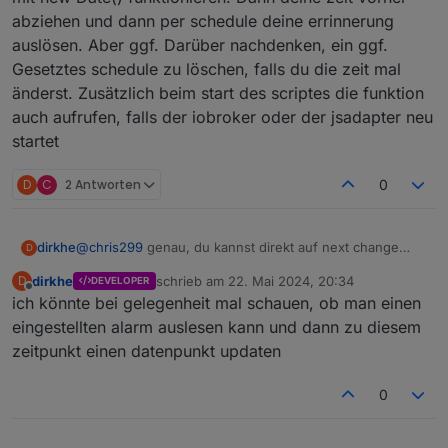
abziehen und dann per schedule deine errinnerung
auslösen. Aber ggf. Darüber nachdenken, ein ggf.
Gesetztes schedule zu löschen, falls du die zeit mal
änderst. Zusätzlich beim start des scriptes die funktion
auch aufrufen, falls der iobroker oder der jsadapter neu
startet
D
C
2 Antworten
0
dirkhe
@
chris299
genau, du kannst direkt auf next change
D
triggern und dann den wert als datum, müsste
dirkhe
schrieb am
22. Mai 2024, 20:34
D
DEVELOPER
eigentlich mit new Date() funktionieren. Dann deine zeit
zuletzt editiert von
Offline
ich könnte bei gelegenheit mal schauen, ob man einen
vorher abziehen und dann per schedule deine
errinnerung auslösen. Aber ggf. Darüber nachdenken,
eingestellten alarm auslesen kann und dann zu diesem
ein ggf. Gesetztes schedule zu löschen, falls du die zeit
zeitpunkt einen datenpunkt updaten
mal änderst. Zusätzlich beim start des scriptes die
funktion auch aufrufen, falls der iobroker oder der
0
jsadapter neu startet