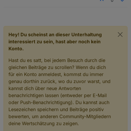
0
    "date": "2024-07-19T15:30:00.000Z",

"calendarName"
: 
"test 1"
,
    "timeText": "all day",

"summary"
: 
"test"
,
    "dateText": "in 17 days"

"date"
: 
"2024-07-21T15:30:00.000Z"
,
  },

"timeText"
: 
"all day"
,
  {

"dateText"
: 
"in 19 days"
    "id": "2dtpkjl55nso27eometl3it1qe@google.co
Hey! Du scheinst an dieser Unterhaltung
  },
    "calendarName": "test 1",

interessiert zu sein, hast aber noch kein
  {
    "summary": "test",

Konto.
"id"
: 
"2dtpkjl55nso27eometl3it1qe@google.co
    "date": "2024-07-20T15:30:00.000Z",

    "timeText": "all day",

"calendarName"
: 
"test 1"
,
Hast du es satt, bei jedem Besuch durch die
    "dateText": "in 18 days"

"summary"
: 
"test"
,
  },

gleichen Beiträge zu scrollen? Wenn du dich
"date"
: 
"2024-07-22T15:30:00.000Z"
,
  {

"endTime"
: 
"18:30"
,
für ein Konto anmeldest, kommst du immer
    "id": "2dtpkjl55nso27eometl3it1qe@google.co
"timeText"
: 
"until 18:30"
,
genau dorthin zurück, wo du zuvor warst, und
    "calendarName": "test 1",

"dateText"
: 
"in 20 days"
    "summary": "test",

kannst dich über neue Antworten
  },
    "date": "2024-07-21T15:30:00.000Z",

benachrichtigen lassen (entweder per E-Mail
  {
    "timeText": "all day",

oder Push-Benachrichtigung). Du kannst auch
"id"
: 
"2dtpkjl55nso27eometl3it1qe@google.co
    "dateText": "in 19 days"

Lesezeichen speichern und Beiträge positiv
"calendarName"
: 
"test 1"
,
  },

  {

bewerten, um anderen Community-Mitgliedern
"summary"
: 
"test"
,
    "id": "2dtpkjl55nso27eometl3it1qe@google.co
"date"
: 
"2024-07-24T15:30:00.000Z"
,
deine Wertschätzung zu zeigen.
    "calendarName": "test 1",

"startTime"
: 
"17:30"
,