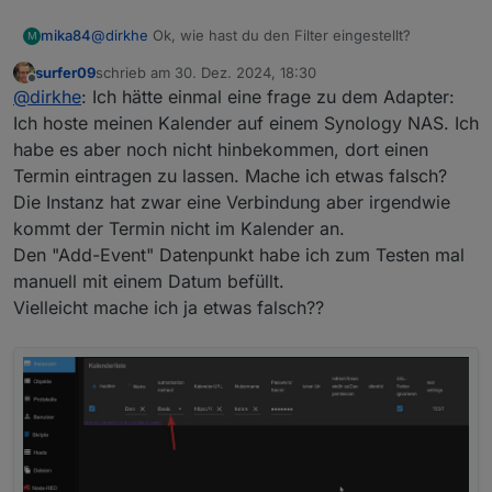
    "endTime": "14:00",

  },
    "timeText": "from 13:00 until 14:00",

  {
mika84
@
dirkhe
Ok, wie hast du den Filter eingestellt?
M
    "dateText": "today"

"id"
: 
"43bu69jm5bck63u8d010r6u4fs@google.co
  },

surfer09
schrieb am
30. Dez. 2024, 18:30
"calendarName"
: 
"test 1"
,
zuletzt editiert von
  {

Offline
@
dirkhe
: Ich hätte einmal eine frage zu dem Adapter:
"summary"
: 
"NormalEvent1"
,
    "id": "1pus6bgnr67n61frdui1c0us08@google.co
"date"
: 
"2024-07-04T11:00:00.000Z"
,
Ich hoste meinen Kalender auf einem Synology NAS. Ich
    "calendarName": "test 1",

"startTime"
: 
"13:00"
,
habe es aber noch nicht hinbekommen, dort einen
    "summary": "NormalEvent4",

"endTime"
: 
"14:00"
,
    "date": "2024-07-02T12:30:00.000Z",

Termin eintragen zu lassen. Mache ich etwas falsch?
"timeText"
: 
"from 13:00 until 14:00"
,
    "startTime": "14:30",

Die Instanz hat zwar eine Verbindung aber irgendwie
    "endTime": "15:30",

"dateText"
: 
"in 2 days"
kommt der Termin nicht im Kalender an.
    "timeText": "from 14:30 until 15:30",

  },
    "dateText": "today"

Den "Add-Event" Datenpunkt habe ich zum Testen mal
  {
  },

manuell mit einem Datum befüllt.
"id"
: 
"7cgc8gas0mefjpaknj6np0j16j@google.co
  {

"calendarName"
: 
"test 1"
,
Vielleicht mache ich ja etwas falsch??
    "id": "5vfaqnm9m61p6spmgsj0r7rsse@google.co
"summary"
: 
"Orchester"
,
    "calendarName": "test 1",

"date"
: 
"2024-07-10T14:30:00.000Z"
,
    "summary": "NormalEvent",

"startTime"
: 
"16:30"
,
    "date": "2024-07-03T11:00:00.000Z",

"endTime"
: 
"17:30"
,
    "startTime": "13:00",

    "endTime": "14:00",

"timeText"
: 
"from 16:30 until 17:30"
,
    "timeText": "from 13:00 until 14:00",

"dateText"
: 
"in 8 days"
    "dateText": "Tomorrow"

  },
  },

  {