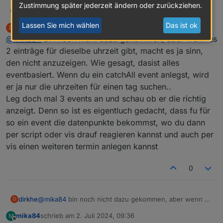
Zustimmung später jederzeit ändern oder zurückziehen.
mika84
@
dirkhe
Na, hast du schon eine Idee? Ich glaube, es
M
passiert immer dann, wenn noch ein weiterer
Lassen Sie mich wählen
Das ist ok
dirkhe
schrieb am
1. Juli 2024, 21:07
D
DEVELOPER
"einfacher/normaler" Termin am gleichen Tag wie ein
zuletzt editiert von
Offline
@
mika84
bin noch nicht dazu gekommen, aber wenn es
Serientermin existiert.
2 einträge für dieselbe uhrzeit gibt, macht es ja sinn,
den nicht anzuzeigen. Wie gesagt, dasist alles
eventbasiert. Wenn du ein catchAll event anlegst, wird
er ja nur die uhrzeiten für einen tag suchen..
Leg doch mal 3 events an und schau ob er die richtig
anzeigt. Denn so ist es eigentluch gedacht, dass fu für
so ein event die datenpunkte bekommst, wo du dann
per script oder vis drauf reagieren kannst und auch per
vis einen weiteren termin anlegen kannst
0
dirkhe
@
mika84
bin noch nicht dazu gekommen, aber wenn es
D
2 einträge für dieselbe uhrzeit gibt, macht es ja sinn,
mika84
schrieb am
2. Juli 2024, 09:36
M
den nicht anzuzeigen. Wie gesagt, dasist alles
zuletzt editiert von
Offline