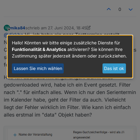
0
mika84
schrieb am
27. Juni 2024, 18:45
M
zuletzt editiert von mika84
Offline
@
dirkhe
Hi, ich habe ein paar Testtermine erstellt.
NormalEvent(x) sind normale Events. www und
Hallo! Könnten wir bitte einige zusätzliche Dienste für
Funktionalität & Analytics
aktivieren? Sie können Ihre
Orchester sind Serientermine (1x wöchentlich). In der ics
Zustimmung später jederzeit ändern oder zurückziehen.
sind sie vorhanden. Im "data" Objekt also der json
fehlen diese.
Lassen Sie mich wählen
Das ist ok
Hab ich ebenfalls mit angehangen. Damit alles
gedownloaded wird, habe ich ein Event gesetzt. Filter
nach "." für einfach alles. Wenn ich nur den Serientermin
im Kalender habe, geht der Filter da auch. Vielleicht
liegt der Fehler wirklich im Filter. Wie kann ich einfach
alles erstmal im "data" Objekt haben?