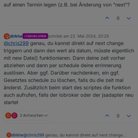
auf einen Termin legen (z.B. bei Änderung von "next"?
0
dirkhe
schrieb am
22. Mai 2024, 20:25
D
DEVELOPER
zuletzt editiert von
Nicht stören
@
chris299
genau, du kannst direkt auf next change
triggern und dann den wert als datum, müsste eigentlich
mit new Date() funktionieren. Dann deine zeit vorher
abziehen und dann per schedule deine errinnerung
auslösen. Aber ggf. Darüber nachdenken, ein ggf.
Gesetztes schedule zu löschen, falls du die zeit mal
änderst. Zusätzlich beim start des scriptes die funktion
auch aufrufen, falls der iobroker oder der jsadapter neu
startet
D
C
2 Antworten
0
dirkhe
@
chris299
genau, du kannst direkt auf next change
D