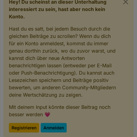
Hey! Du scheinst an dieser Unterhaltung
"timeText"
: 
"all day"
,
    "dateText": "in 15 days"

  },

"dateText"
: 
"in 16 days"
interessiert zu sein, hast aber noch kein
  {

  },
Konto.
    "id": "7cgc8gas0mefjpaknj6np0j16j@google.co
  {
    "calendarName": "test 1",

"id"
: 
"0gdt7e58bukrv2amaur6q3r499@google.co
Hast du es satt, bei jedem Besuch durch die
    "summary": "Orchester",

"calendarName"
: 
"test 1"
,
gleichen Beiträge zu scrollen? Wenn du dich
    "date": "2024-07-17T14:30:00.000Z",

"summary"
: 
"www"
,
für ein Konto anmeldest, kommst du immer
    "startTime": "16:30",

"date"
: 
"2024-07-18T16:00:00.000Z"
,
    "endTime": "17:30",

genau dorthin zurück, wo du zuvor warst, und
"startTime"
: 
"18:00"
,
    "timeText": "from 16:30 until 17:30",

kannst dich über neue Antworten
"endTime"
: 
"19:00"
,
    "dateText": "in 15 days"

benachrichtigen lassen (entweder per E-Mail
"timeText"
: 
"from 18:00 until 19:00"
,
  },

  {

oder Push-Benachrichtigung). Du kannst auch
"dateText"
: 
"in 16 days"
    "id": "2dtpkjl55nso27eometl3it1qe@google.co
  },
Lesezeichen speichern und Beiträge positiv
    "calendarName": "test 1",

  {
bewerten, um anderen Community-Mitgliedern
    "summary": "test",

"id"
: 
"2dtpkjl55nso27eometl3it1qe@google.co
deine Wertschätzung zu zeigen.
    "date": "2024-07-18T15:30:00.000Z",

"calendarName"
: 
"test 1"
,
    "timeText": "all day",

"summary"
: 
"test"
,
Mit deinem Input könnte dieser Beitrag noch
    "dateText": "in 16 days"

"date"
: 
"2024-07-19T15:30:00.000Z"
,
  },

besser werden 💗
"timeText"
: 
"all day"
,
  {

"dateText"
: 
"in 17 days"
    "id": "0gdt7e58bukrv2amaur6q3r499@google.co
Registrieren
Anmelden
    "calendarName": "test 1",

  },
    "summary": "www",

  {