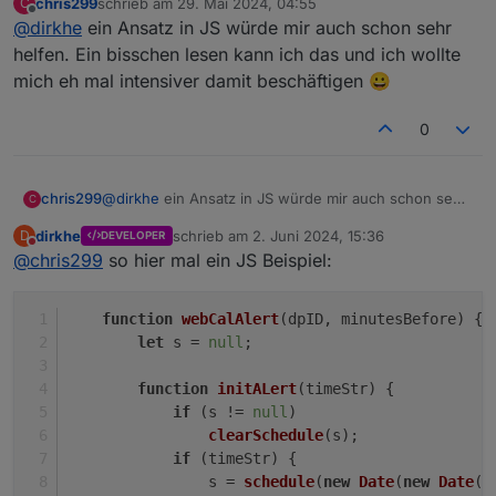
chris299
schrieb am
29. Mai 2024, 04:55
C
dir javascript liefern
zuletzt editiert von
Offline
@
dirkhe
ein Ansatz in JS würde mir auch schon sehr
helfen. Ein bisschen lesen kann ich das und ich wollte
mich eh mal intensiver damit beschäftigen 😀
0
chris299
@
dirkhe
ein Ansatz in JS würde mir auch schon sehr
C
helfen. Ein bisschen lesen kann ich das und ich
dirkhe
schrieb am
2. Juni 2024, 15:36
D
DEVELOPER
wollte mich eh mal intensiver damit beschäftigen 😀
zuletzt editiert von
Nicht stören
@
chris299
so hier mal ein JS Beispiel:
function
webCalAlert
(
dpID, minutesBefore
) {
let
 s = 
null
;
function
initALert
(
timeStr
) {
if
 (s != 
null
)
clearSchedule
(s);
if
 (timeStr) {
                s = 
schedule
(
new
Date
(
new
Date
(t