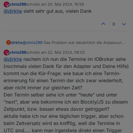
chris299
schrieb am
20. Mai 2024, 19:58
C
angepasst, Da habe ich das auch so angepasst, dass es
zuletzt editiert von
Offline
@
dirkhe
sieht sehr gut aus, vielen Dank
keine Warnung mehr gab. Allerdings wurde das
passwort dadurch nicht mehr gespeichert.
Die Diskussion habe ich mit den Admin Entwickler schon
0
mal geführt. Die Idee ist, dass Passwörter encrypted
gespeichert werden sollen. So gut so richtig, nur gibt es
keine Lösung, wenn die Anzahl Passwörter dynamisch
dirkhe
@
chris299
Das Problem war tatsächlich die Anpassung
D
ist. Wenn es genau ein Passort gibt geht deren Lösung,
an der config. Die haben das Schema für password
aber nicht für eine dynamische Liste. Ich hatte da auch
chris299
schrieb am
22. Mai 2024, 08:02
C
angepasst, Da habe ich das auch so angepasst, dass es
zuletzt editiert von
schon 2 Lösungsvorschläge gemacht, die wurden aber
Offline
@
dirkhe
nachem ich nun die Termine im IOBroker sehe
keine Warnung mehr gab. Allerdings wurde das
ignoriert.
passwort dadurch nicht mehr gespeichert.
(nochmals vielen Dank für den Adapter und Deine Hilfe)
Sollte in der 1.3.7 gefixt sein. Das Logging habe ich auch
Die Diskussion habe ich mit den Admin Entwickler schon
kommt nun die Kür-Frage: wie baue ich eine Termin-
ein bisschen angepasst
mal geführt. Die Idee ist, dass Passwörter encrypted
erinnerung für einen Termin der sich zwar wiederholt,
gespeichert werden sollen. So gut so richtig, nur gibt es
aber nicht immer zur gleichen Zeit?
keine Lösung, wenn die Anzahl Passwörter dynamisch
ist. Wenn es genau ein Passort gibt geht deren Lösung,
Den Termin selber sehe ich unter "heute" und unter
aber nicht für eine dynamische Liste. Ich hatte da auch
"next", aber wie bekomme ich ein Blockly/JS zu diesem
schon 2 Lösungsvorschläge gemacht, die wurden aber
Zeitpunkt, bzw. besser etwas davor getriggert?
ignoriert.
aktulle habe ich nur eine täglichen trigger, aber schon
Sollte in der 1.3.7 gefixt sein. Das Logging habe ich auch
ein bisschen angepasst
beim Zeitversatz wird es knifflig, weil die Termine in
UTC sind.... kann man irgendwie direkt einen Trigger