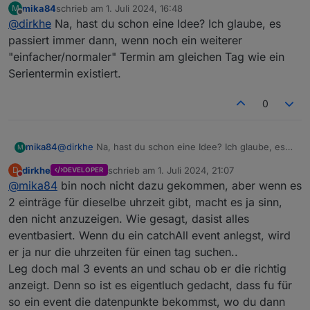
mika84
schrieb am
1. Juli 2024, 16:48
M
basic (1).ics
zuletzt editiert von
Offline
@
dirkhe
Na, hast du schon eine Idee? Ich glaube, es
möp.json
passiert immer dann, wenn noch ein weiterer
"einfacher/normaler" Termin am gleichen Tag wie ein
Serientermin existiert.
0
mika84
@
dirkhe
Na, hast du schon eine Idee? Ich glaube, es
M
passiert immer dann, wenn noch ein weiterer
dirkhe
schrieb am
1. Juli 2024, 21:07
D
DEVELOPER
"einfacher/normaler" Termin am gleichen Tag wie ein
zuletzt editiert von
Nicht stören
@
mika84
bin noch nicht dazu gekommen, aber wenn es
Serientermin existiert.
2 einträge für dieselbe uhrzeit gibt, macht es ja sinn,
den nicht anzuzeigen. Wie gesagt, dasist alles
eventbasiert. Wenn du ein catchAll event anlegst, wird
er ja nur die uhrzeiten für einen tag suchen..
Leg doch mal 3 events an und schau ob er die richtig
anzeigt. Denn so ist es eigentluch gedacht, dass fu für
so ein event die datenpunkte bekommst, wo du dann