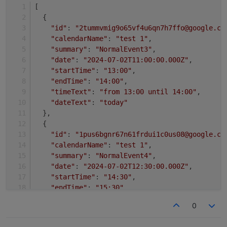
[
  {
"id"
: 
"2tummvmig9o65vf4u6qn7h7ffo@google.co
"calendarName"
: 
"test 1"
,
"summary"
: 
"NormalEvent3"
,
"date"
: 
"2024-07-02T11:00:00.000Z"
,
"startTime"
: 
"13:00"
,
"endTime"
: 
"14:00"
,
"timeText"
: 
"from 13:00 until 14:00"
,
"dateText"
: 
"today"
  },
  {
"id"
: 
"1pus6bgnr67n61frdui1c0us08@google.co
"calendarName"
: 
"test 1"
,
"summary"
: 
"NormalEvent4"
,
"date"
: 
"2024-07-02T12:30:00.000Z"
,
"startTime"
: 
"14:30"
,
"endTime"
: 
"15:30"
,
"timeText"
: 
"from 14:30 until 15:30"
,
0
"dateText"
: 
"today"
  },