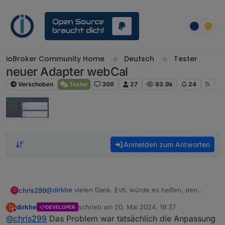
Weiter zum Inhalt
ioBroker Community Home
Deutsch
Tester
neuer Adapter webCal
Verschoben
Tester
306
27
93.9k
24
Anmelden zum Antworten
@
dirkhe
vielen Dank. Evtl. würde es helfen, den
chris299
C
Adapter im debug-loglevel etwas "gesprächiger"
dirkhe
schrieb am
20. Mai 2024, 19:37
D
DEVELOPER
hinsichtlich der Connectivity zu machen, z.b.
EDIT: im Debug log sehe ich überhaupt nichts zu dem
zuletzt editiert von
Nicht stören
@
chris299
Das Problem war tatsächlich die Anpassung
ausgeben, wenn er sich verbindet und ob das
zweiten Kalender. sieht ganz so aus als würde der