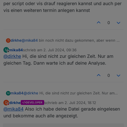
per script oder vis drauf reagieren kannst und auch per
vis einen weiteren termin anlegen kannst
0
dirkhe
@
mika84
bin noch nicht dazu gekommen, aber wenn es
D
2 einträge für dieselbe uhrzeit gibt, macht es ja sinn,
mika84
schrieb am
2. Juli 2024, 09:36
M
den nicht anzuzeigen. Wie gesagt, dasist alles
zuletzt editiert von
Offline
@
dirkhe
Hi, die sind nicht zur gleichen Zeit. Nur am
eventbasiert. Wenn du ein catchAll event anlegst, wird
er ja nur die uhrzeiten für einen tag suchen..
gleichen Tag. Dann warte ich auf deine Analyse.
Leg doch mal 3 events an und schau ob er die richtig
anzeigt. Denn so ist es eigentluch gedacht, dass fu für
0
so ein event die datenpunkte bekommst, wo du dann
per script oder vis drauf reagieren kannst und auch per
vis einen weiteren termin anlegen kannst
mika84
@
dirkhe
Hi, die sind nicht zur gleichen Zeit. Nur am
M
gleichen Tag. Dann warte ich auf deine Analyse.
dirkhe
schrieb am
2. Juli 2024, 18:12
D
DEVELOPER
zuletzt editiert von
Nicht stören
@
mika84
Also ich habe deine Datei gerade eingelesen
und bekomme auch alle angezeigt.