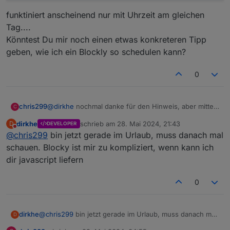
funktiniert anscheinend nur mit Uhrzeit am gleichen
Tag....
Könntest Du mir noch einen etwas konkreteren Tipp
geben, wie ich ein Blockly so schedulen kann?
0
@
dirkhe
nochmal danke für den Hinweis, aber mittels
chris299
C
Blockly bekomme ich das wohl nicht hin.... (JS kann
dirkhe
schrieb am
28. Mai 2024, 21:43
D
DEVELOPER
ich noch nicht.... :-) )
scheduleById('webcal.0.events.SchuleMarlon.ne
zuletzt editiert von
Nicht stören
@
chris299
bin jetzt gerade im Urlaub, muss danach mal
sowas wie
  console.info('naechste Veranstaltung gestar
funktiniert anscheinend nur mit Uhrzeit am gleichen
schauen. Blocky ist mir zu kompliziert, wenn kann ich
Tag....
dir javascript liefern
Könntest Du mir noch einen etwas konkreteren Tipp
geben, wie ich ein Blockly so schedulen kann?
0
dirkhe
@
chris299
bin jetzt gerade im Urlaub, muss danach mal
D
schauen. Blocky ist mir zu kompliziert, wenn kann ich