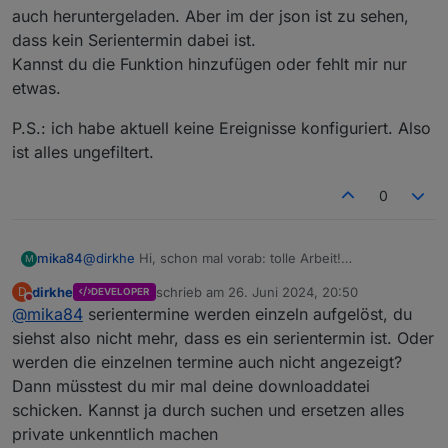
            if (s != null)

auch heruntergeladen. Aber im der json ist zu sehen,
                clearSchedule(s);

dass kein Serientermin dabei ist.
            if (timeStr) {

                s = schedule(new Date(new Date
Kannst du die Funktion hinzufügen oder fehlt mir nur
                    s = null;

etwas.
                    log("Alert form " + dpID, "
                })

P.S.: ich habe aktuell keine Ereignisse konfiguriert. Also
            }

ist alles ungefiltert.
        }

        on({ id: dpID, change: "ne" }, function
0
            initALert(obj.state.val);

        })

        initALert(getState(dpID).val);

@
dirkhe
Hi, schon mal vorab: tolle Arbeit!
mika84
M
    }

Bei mir sehe ich keine Serientermine.
dirkhe
schrieb am
26. Juni 2024, 20:50
D
DEVELOPER
Ich nutze die Download-Funktion. Die Termine werden
P.S.: ich habe aktuell keine Ereignisse konfiguriert.
zuletzt editiert von
Nicht stören
    webCalAlert("webcal.0.events.Restabfall.nex
@
mika84
serientermine werden einzeln aufgelöst, du
auch heruntergeladen. Aber im der json ist zu sehen,
Also ist alles ungefiltert.
    webCalAlert("0_userdata.0.example_state", 1
dass kein Serientermin dabei ist.
siehst also nicht mehr, dass es ein serientermin ist. Oder
Kannst du die Funktion hinzufügen oder fehlt mir nur
werden die einzelnen termine auch nicht angezeigt?
etwas.
Dann müsstest du mir mal deine downloaddatei
schicken. Kannst ja durch suchen und ersetzen alles
private unkenntlich machen