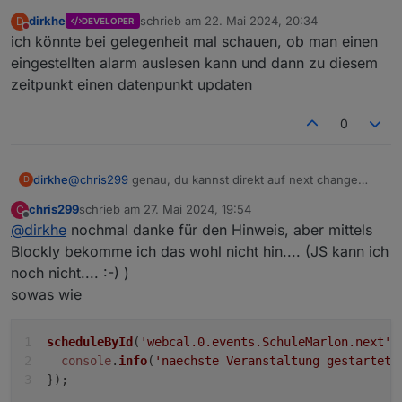
triggern und dann den wert als datum, müsste
dirkhe
schrieb am
22. Mai 2024, 20:34
D
DEVELOPER
eigentlich mit new Date() funktionieren. Dann deine zeit
zuletzt editiert von
Nicht stören
ich könnte bei gelegenheit mal schauen, ob man einen
vorher abziehen und dann per schedule deine
errinnerung auslösen. Aber ggf. Darüber nachdenken,
eingestellten alarm auslesen kann und dann zu diesem
ein ggf. Gesetztes schedule zu löschen, falls du die zeit
zeitpunkt einen datenpunkt updaten
mal änderst. Zusätzlich beim start des scriptes die
funktion auch aufrufen, falls der iobroker oder der
0
jsadapter neu startet
dirkhe
@
chris299
genau, du kannst direkt auf next change
D
triggern und dann den wert als datum, müsste
chris299
schrieb am
27. Mai 2024, 19:54
C
eigentlich mit new Date() funktionieren. Dann deine zeit
zuletzt editiert von
Offline
@
dirkhe
nochmal danke für den Hinweis, aber mittels
vorher abziehen und dann per schedule deine
errinnerung auslösen. Aber ggf. Darüber nachdenken,
Blockly bekomme ich das wohl nicht hin.... (JS kann ich
ein ggf. Gesetztes schedule zu löschen, falls du die zeit
noch nicht.... :-) )
mal änderst. Zusätzlich beim start des scriptes die
sowas wie
funktion auch aufrufen, falls der iobroker oder der
jsadapter neu startet
scheduleById
(
'webcal.0.events.SchuleMarlon.next'
,
console
.
info
(
'naechste Veranstaltung gestartet 
});