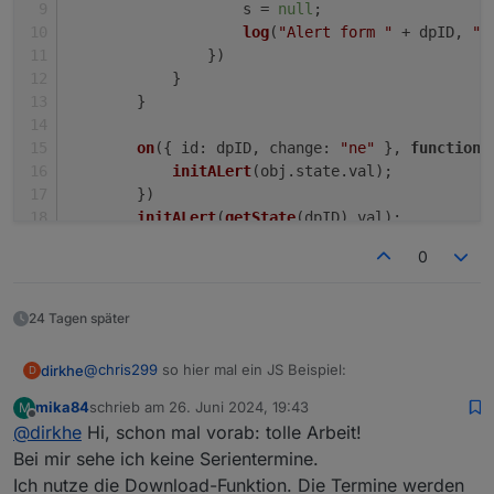
                    s = 
null
;
log
(
"Alert form "
 + dpID, 
"e
                })
            }
        }
on
({ 
id
: dpID, 
change
: 
"ne"
 }, 
function
 
initALert
(obj.
state
.
val
);
        })
initALert
(
getState
(dpID).
val
);
    }
0
webCalAlert
(
"webcal.0.events.Restabfall.next
webCalAlert
(
"0_userdata.0.example_state"
, 
1
)
24 Tagen später
@
chris299
so hier mal ein JS Beispiel:
dirkhe
D
mika84
schrieb am
26. Juni 2024, 19:43
M
    function webCalAlert(dpID, minutesBefore) {
zuletzt editiert von
Offline
@
dirkhe
Hi, schon mal vorab: tolle Arbeit!
        let s = null;

Bei mir sehe ich keine Serientermine.
        function initALert(timeStr) {

Ich nutze die Download-Funktion. Die Termine werden