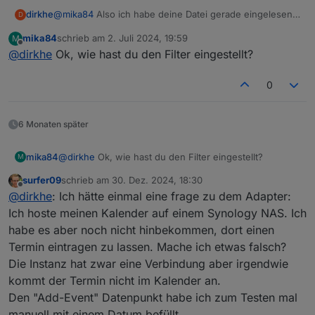
  {
@
mika84
Also ich habe deine Datei gerade eingelesen
dirkhe
D
"id"
: 
"5vfaqnm9m61p6spmgsj0r7rsse@google.co
und bekomme auch alle angezeigt.
"calendarName"
: 
"test 1"
,
mika84
schrieb am
2. Juli 2024, 19:59
M
[

zuletzt editiert von
Offline
"summary"
: 
"NormalEvent"
,
@
dirkhe
Ok, wie hast du den Filter eingestellt?
  {

"date"
: 
"2024-07-03T11:00:00.000Z"
,
    "id": "2tummvmig9o65vf4u6qn7h7ffo@google.co
"startTime"
: 
"13:00"
,
    "calendarName": "test 1",

0
"endTime"
: 
"14:00"
,
    "summary": "NormalEvent3",

"timeText"
: 
"from 13:00 until 14:00"
,
    "date": "2024-07-02T11:00:00.000Z",

    "startTime": "13:00",

"dateText"
: 
"Tomorrow"
6 Monaten später
    "endTime": "14:00",

  },
    "timeText": "from 13:00 until 14:00",

  {
mika84
@
dirkhe
Ok, wie hast du den Filter eingestellt?
M
    "dateText": "today"

"id"
: 
"43bu69jm5bck63u8d010r6u4fs@google.co
  },

surfer09
schrieb am
30. Dez. 2024, 18:30
"calendarName"
: 
"test 1"
,
zuletzt editiert von
  {

Offline
@
dirkhe
: Ich hätte einmal eine frage zu dem Adapter:
"summary"
: 
"NormalEvent1"
,
    "id": "1pus6bgnr67n61frdui1c0us08@google.co
"date"
: 
"2024-07-04T11:00:00.000Z"
,
Ich hoste meinen Kalender auf einem Synology NAS. Ich
    "calendarName": "test 1",

"startTime"
: 
"13:00"
,
habe es aber noch nicht hinbekommen, dort einen
    "summary": "NormalEvent4",

"endTime"
: 
"14:00"
,
    "date": "2024-07-02T12:30:00.000Z",

Termin eintragen zu lassen. Mache ich etwas falsch?
"timeText"
: 
"from 13:00 until 14:00"
,
    "startTime": "14:30",

Die Instanz hat zwar eine Verbindung aber irgendwie
    "endTime": "15:30",

"dateText"
: 
"in 2 days"
kommt der Termin nicht im Kalender an.
    "timeText": "from 14:30 until 15:30",

  },
    "dateText": "today"

Den "Add-Event" Datenpunkt habe ich zum Testen mal
  {
  },

manuell mit einem Datum befüllt.
"id"
: 
"7cgc8gas0mefjpaknj6np0j16j@google.co