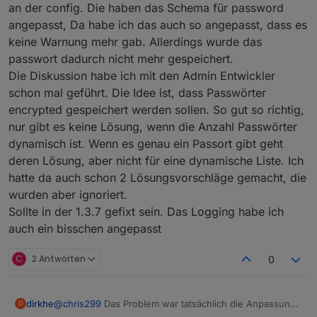
erfolgreich war....
garnicht abgearbeitet....
an der config. Die haben das Schema für password
angepasst, Da habe ich das auch so angepasst, dass es
keine Warnung mehr gab. Allerdings wurde das
passwort dadurch nicht mehr gespeichert.
Die Diskussion habe ich mit den Admin Entwickler
schon mal geführt. Die Idee ist, dass Passwörter
encrypted gespeichert werden sollen. So gut so richtig,
nur gibt es keine Lösung, wenn die Anzahl Passwörter
dynamisch ist. Wenn es genau ein Passort gibt geht
deren Lösung, aber nicht für eine dynamische Liste. Ich
hatte da auch schon 2 Lösungsvorschläge gemacht, die
wurden aber ignoriert.
Sollte in der 1.3.7 gefixt sein. Das Logging habe ich
auch ein bisschen angepasst
C
2 Antworten
0
dirkhe
@
chris299
Das Problem war tatsächlich die Anpassung
D
an der config. Die haben das Schema für password