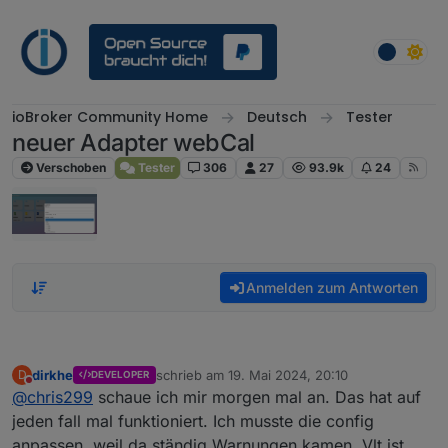
Weiter zum Inhalt
ioBroker Community Home
Deutsch
Tester
neuer Adapter webCal
Verschoben
Tester
306
27
93.9k
24
Anmelden zum Antworten
dirkhe
schrieb am
19. Mai 2024, 20:10
D
DEVELOPER
zuletzt editiert von
Nicht stören
@
chris299
schaue ich mir morgen mal an. Das hat auf
jeden fall mal funktioniert. Ich musste die config
anpassen, weil da ständig Warnungen kamen. Vlt ist