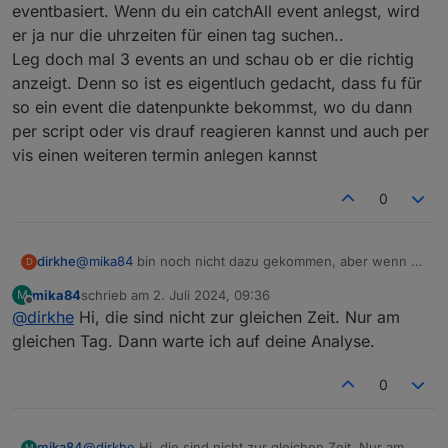
eventbasiert. Wenn du ein catchAll event anlegst, wird
er ja nur die uhrzeiten für einen tag suchen..
Leg doch mal 3 events an und schau ob er die richtig
anzeigt. Denn so ist es eigentluch gedacht, dass fu für
so ein event die datenpunkte bekommst, wo du dann
per script oder vis drauf reagieren kannst und auch per
vis einen weiteren termin anlegen kannst
0
dirkhe
@
mika84
bin noch nicht dazu gekommen, aber wenn es
D
2 einträge für dieselbe uhrzeit gibt, macht es ja sinn,
mika84
schrieb am
2. Juli 2024, 09:36
M
den nicht anzuzeigen. Wie gesagt, dasist alles
zuletzt editiert von
Offline
@
dirkhe
Hi, die sind nicht zur gleichen Zeit. Nur am
eventbasiert. Wenn du ein catchAll event anlegst, wird
er ja nur die uhrzeiten für einen tag suchen..
gleichen Tag. Dann warte ich auf deine Analyse.
Leg doch mal 3 events an und schau ob er die richtig
anzeigt. Denn so ist es eigentluch gedacht, dass fu für
0
so ein event die datenpunkte bekommst, wo du dann
per script oder vis drauf reagieren kannst und auch per
vis einen weiteren termin anlegen kannst
mika84
@
dirkhe
Hi, die sind nicht zur gleichen Zeit. Nur am
M