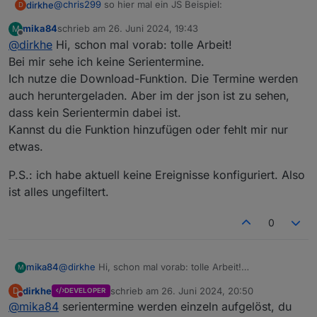
@
chris299
so hier mal ein JS Beispiel:
dirkhe
D
mika84
schrieb am
26. Juni 2024, 19:43
M
    function webCalAlert(dpID, minutesBefore) {
zuletzt editiert von
Offline
@
dirkhe
Hi, schon mal vorab: tolle Arbeit!
        let s = null;

Bei mir sehe ich keine Serientermine.
        function initALert(timeStr) {

Ich nutze die Download-Funktion. Die Termine werden
            if (s != null)

auch heruntergeladen. Aber im der json ist zu sehen,
                clearSchedule(s);

dass kein Serientermin dabei ist.
            if (timeStr) {

                s = schedule(new Date(new Date
Kannst du die Funktion hinzufügen oder fehlt mir nur
                    s = null;

etwas.
                    log("Alert form " + dpID, "
                })

P.S.: ich habe aktuell keine Ereignisse konfiguriert. Also
            }

ist alles ungefiltert.
        }

        on({ id: dpID, change: "ne" }, function
0
            initALert(obj.state.val);

        })

        initALert(getState(dpID).val);

@
dirkhe
Hi, schon mal vorab: tolle Arbeit!
mika84
M
    }

Bei mir sehe ich keine Serientermine.
dirkhe
schrieb am
26. Juni 2024, 20:50
D
DEVELOPER
Ich nutze die Download-Funktion. Die Termine werden
P.S.: ich habe aktuell keine Ereignisse konfiguriert.
zuletzt editiert von
Nicht stören
    webCalAlert("webcal.0.events.Restabfall.nex
@
mika84
serientermine werden einzeln aufgelöst, du
auch heruntergeladen. Aber im der json ist zu sehen,
Also ist alles ungefiltert.
    webCalAlert("0_userdata.0.example_state", 1