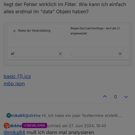
liegt der Fehler wirklich im Filter. Wie kann ich einfach
alles erstmal im "data" Objekt haben?
basic (1).ics
möp.json
0
@
dirkhe
Hi, ich habe ein paar Testtermine erstellt.
mika84
M
NormalEvent(x) sind normale Events. www und
dirkhe
schrieb am
27. Juni 2024, 19:43
D
DEVELOPER
Orchester sind Serientermine (1x wöchentlich). In der
Hab ich ebenfalls mit angehangen. Damit alles
zuletzt editiert von
Nicht stören
@
mika84
muß ich dann mal analysieren
ics sind sie vorhanden. Im "data" Objekt also der json
gedownloaded wird, habe ich ein Event gesetzt. Filter