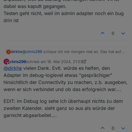
dabei was kaputt gegangen.
Testen geht nicht, weil im admin adapter noch ein bug
drin ist
0
dirkhe
@
chris299
schaue ich mir morgen mal an. Das hat auf
D
jeden fall mal funktioniert. Ich musste die config
chris299
schrieb am
19. Mai 2024, 21:53
C
anpassen, weil da ständig Warnungen kamen. Vlt ist
zuletzt editiert von chris299
Offline
@
dirkhe
vielen Dank. Evtl. würde es helfen, den
dabei was kaputt gegangen.
Testen geht nicht, weil im admin adapter noch ein bug
Adapter im debug-loglevel etwas "gesprächiger"
drin ist
hinsichtlich der Connectivity zu machen, z.b. ausgeben,
wenn er sich verbindet und ob das erfolgreich war....
EDIT: im Debug log sehe ich überhaupt nichts zu dem
zweiten Kalender. sieht ganz so aus als würde der
garnicht abgearbeitet....
0