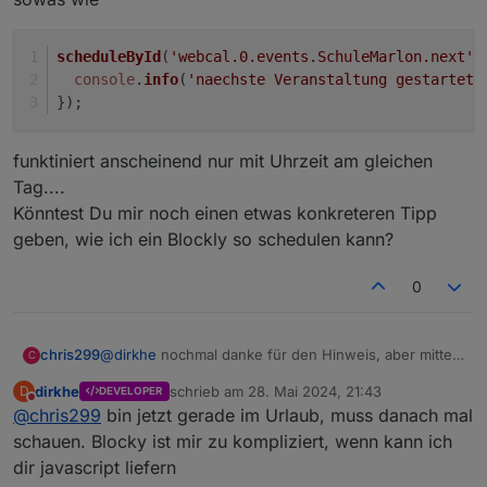
funktion auch aufrufen, falls der iobroker oder der
jsadapter neu startet
scheduleById
(
'webcal.0.events.SchuleMarlon.next'
,
console
.
info
(
'naechste Veranstaltung gestartet 
});
funktiniert anscheinend nur mit Uhrzeit am gleichen
Tag....
Könntest Du mir noch einen etwas konkreteren Tipp
geben, wie ich ein Blockly so schedulen kann?
0
@
dirkhe
nochmal danke für den Hinweis, aber mittels
chris299
C
Blockly bekomme ich das wohl nicht hin.... (JS kann
dirkhe
schrieb am
28. Mai 2024, 21:43
D
DEVELOPER
ich noch nicht.... :-) )
scheduleById('webcal.0.events.SchuleMarlon.ne
zuletzt editiert von
Nicht stören
@
chris299
bin jetzt gerade im Urlaub, muss danach mal
sowas wie
  console.info('naechste Veranstaltung gestar
funktiniert anscheinend nur mit Uhrzeit am gleichen
schauen. Blocky ist mir zu kompliziert, wenn kann ich
Tag....
dir javascript liefern
Könntest Du mir noch einen etwas konkreteren Tipp