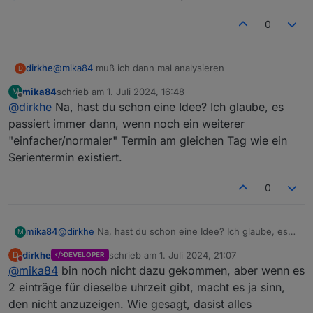
fehlen diese.
nach "." für einfach alles. Wenn ich nur den
Serientermin im Kalender habe, geht der Filter da
0
auch. Vielleicht liegt der Fehler wirklich im Filter. Wie
kann ich einfach alles erstmal im "data" Objekt haben?
dirkhe
@
mika84
muß ich dann mal analysieren
D
mika84
schrieb am
1. Juli 2024, 16:48
M
basic (1).ics
zuletzt editiert von
Offline
@
dirkhe
Na, hast du schon eine Idee? Ich glaube, es
möp.json
passiert immer dann, wenn noch ein weiterer
"einfacher/normaler" Termin am gleichen Tag wie ein
Serientermin existiert.
0
mika84
@
dirkhe
Na, hast du schon eine Idee? Ich glaube, es
M
passiert immer dann, wenn noch ein weiterer
dirkhe
schrieb am
1. Juli 2024, 21:07
D
DEVELOPER
"einfacher/normaler" Termin am gleichen Tag wie ein
zuletzt editiert von
Nicht stören
@
mika84
bin noch nicht dazu gekommen, aber wenn es
Serientermin existiert.
2 einträge für dieselbe uhrzeit gibt, macht es ja sinn,
den nicht anzuzeigen. Wie gesagt, dasist alles