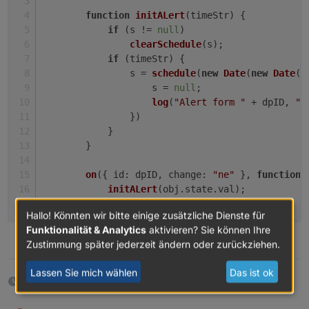
function
initALert
(
timeStr
) {
if
 (s != 
null
)
clearSchedule
(s);
if
 (timeStr) {
                s = 
schedule
(
new
Date
(
new
Date
(t
                    s = 
null
;
log
(
"Alert form "
 + dpID, 
"e
                })
            }
        }
on
({ 
id
: dpID, 
change
: 
"ne"
 }, 
function
 
initALert
(obj.
state
.
val
);
        })
Hallo! Könnten wir bitte einige zusätzliche Dienste für
initALert
(
getState
(dpID).
val
);
Funktionalität & Analytics
aktivieren? Sie können Ihre
    }
0
Zustimmung später jederzeit ändern oder zurückziehen.
webCalAlert
(
"webcal.0.events.Restabfall.next
Lassen Sie mich wählen
Das ist ok
webCalAlert
(
"0_userdata.0.example_state"
, 
1
)
24 Tagen später