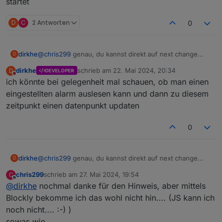
startet
D
C
2 Antworten
0
dirkhe
@
chris299
genau, du kannst direkt auf next change
D
triggern und dann den wert als datum, müsste
dirkhe
schrieb am
22. Mai 2024, 20:34
D
DEVELOPER
eigentlich mit new Date() funktionieren. Dann deine zeit
zuletzt editiert von
Nicht stören
ich könnte bei gelegenheit mal schauen, ob man einen
vorher abziehen und dann per schedule deine
errinnerung auslösen. Aber ggf. Darüber nachdenken,
eingestellten alarm auslesen kann und dann zu diesem
ein ggf. Gesetztes schedule zu löschen, falls du die zeit
zeitpunkt einen datenpunkt updaten
mal änderst. Zusätzlich beim start des scriptes die
funktion auch aufrufen, falls der iobroker oder der
0
jsadapter neu startet
dirkhe
@
chris299
genau, du kannst direkt auf next change
D
triggern und dann den wert als datum, müsste
chris299
schrieb am
27. Mai 2024, 19:54
C
eigentlich mit new Date() funktionieren. Dann deine zeit
zuletzt editiert von
Offline
@
dirkhe
nochmal danke für den Hinweis, aber mittels
vorher abziehen und dann per schedule deine
errinnerung auslösen. Aber ggf. Darüber nachdenken,
Blockly bekomme ich das wohl nicht hin.... (JS kann ich
ein ggf. Gesetztes schedule zu löschen, falls du die zeit
noch nicht.... :-) )
mal änderst. Zusätzlich beim start des scriptes die
sowas wie