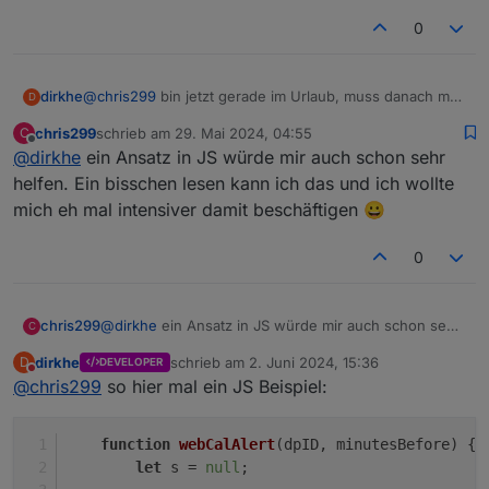
geben, wie ich ein Blockly so schedulen kann?
0
dirkhe
@
chris299
bin jetzt gerade im Urlaub, muss danach mal
D
schauen. Blocky ist mir zu kompliziert, wenn kann ich
chris299
schrieb am
29. Mai 2024, 04:55
C
dir javascript liefern
zuletzt editiert von
Offline
@
dirkhe
ein Ansatz in JS würde mir auch schon sehr
helfen. Ein bisschen lesen kann ich das und ich wollte
mich eh mal intensiver damit beschäftigen 😀
0
chris299
@
dirkhe
ein Ansatz in JS würde mir auch schon sehr
C
helfen. Ein bisschen lesen kann ich das und ich
dirkhe
schrieb am
2. Juni 2024, 15:36
D
DEVELOPER
wollte mich eh mal intensiver damit beschäftigen 😀
zuletzt editiert von
Nicht stören
@
chris299
so hier mal ein JS Beispiel:
function
webCalAlert
(
dpID, minutesBefore
) {
let
 s = 
null
;