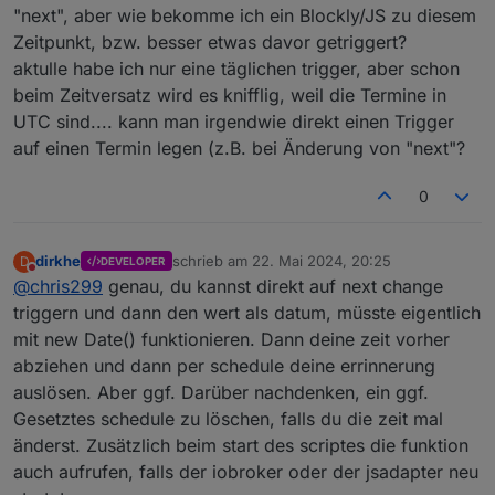
aber nicht für eine dynamische Liste. Ich hatte da auch
"next", aber wie bekomme ich ein Blockly/JS zu diesem
schon 2 Lösungsvorschläge gemacht, die wurden aber
Zeitpunkt, bzw. besser etwas davor getriggert?
ignoriert.
aktulle habe ich nur eine täglichen trigger, aber schon
Sollte in der 1.3.7 gefixt sein. Das Logging habe ich auch
ein bisschen angepasst
beim Zeitversatz wird es knifflig, weil die Termine in
UTC sind.... kann man irgendwie direkt einen Trigger
auf einen Termin legen (z.B. bei Änderung von "next"?
0
dirkhe
schrieb am
22. Mai 2024, 20:25
D
DEVELOPER
zuletzt editiert von
Nicht stören
@
chris299
genau, du kannst direkt auf next change
triggern und dann den wert als datum, müsste eigentlich
mit new Date() funktionieren. Dann deine zeit vorher
abziehen und dann per schedule deine errinnerung
auslösen. Aber ggf. Darüber nachdenken, ein ggf.
Gesetztes schedule zu löschen, falls du die zeit mal
änderst. Zusätzlich beim start des scriptes die funktion
auch aufrufen, falls der iobroker oder der jsadapter neu