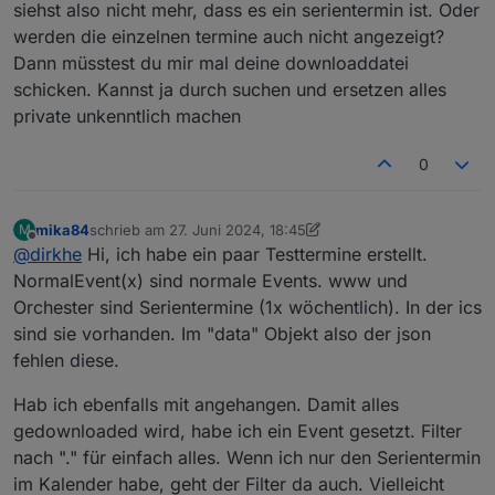
dass kein Serientermin dabei ist.
siehst also nicht mehr, dass es ein serientermin ist. Oder
Kannst du die Funktion hinzufügen oder fehlt mir nur
werden die einzelnen termine auch nicht angezeigt?
etwas.
Dann müsstest du mir mal deine downloaddatei
schicken. Kannst ja durch suchen und ersetzen alles
private unkenntlich machen
0
mika84
schrieb am
27. Juni 2024, 18:45
M
zuletzt editiert von mika84
Offline
@
dirkhe
Hi, ich habe ein paar Testtermine erstellt.
NormalEvent(x) sind normale Events. www und
Orchester sind Serientermine (1x wöchentlich). In der ics
sind sie vorhanden. Im "data" Objekt also der json
fehlen diese.
Hab ich ebenfalls mit angehangen. Damit alles
gedownloaded wird, habe ich ein Event gesetzt. Filter
nach "." für einfach alles. Wenn ich nur den Serientermin
im Kalender habe, geht der Filter da auch. Vielleicht