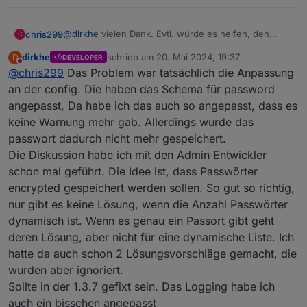
@
dirkhe
vielen Dank. Evtl. würde es helfen, den
chris299
C
Adapter im debug-loglevel etwas "gesprächiger"
dirkhe
schrieb am
20. Mai 2024, 19:37
D
DEVELOPER
hinsichtlich der Connectivity zu machen, z.b.
EDIT: im Debug log sehe ich überhaupt nichts zu dem
zuletzt editiert von
Nicht stören
@
chris299
Das Problem war tatsächlich die Anpassung
ausgeben, wenn er sich verbindet und ob das
zweiten Kalender. sieht ganz so aus als würde der
erfolgreich war....
garnicht abgearbeitet....
an der config. Die haben das Schema für password
angepasst, Da habe ich das auch so angepasst, dass es
keine Warnung mehr gab. Allerdings wurde das
passwort dadurch nicht mehr gespeichert.
Die Diskussion habe ich mit den Admin Entwickler
schon mal geführt. Die Idee ist, dass Passwörter
encrypted gespeichert werden sollen. So gut so richtig,
nur gibt es keine Lösung, wenn die Anzahl Passwörter
dynamisch ist. Wenn es genau ein Passort gibt geht
deren Lösung, aber nicht für eine dynamische Liste. Ich
hatte da auch schon 2 Lösungsvorschläge gemacht, die
wurden aber ignoriert.
Sollte in der 1.3.7 gefixt sein. Das Logging habe ich
auch ein bisschen angepasst