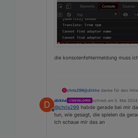
die konsolenfehlermeldung muss ich
@
dirkhe
danke für den Hinwe
chris299
C
allerdings kann ich garkein
dirkhe
schrieb am
5. Mai 2024
DEVELOPER
D
die konsolenfehlermeldung 
zuletzt editiert von
@
chris299
habde gerade bei mir das
Offline
tun, wie gesagt, die spielen da gera
Ich schaue mir das an