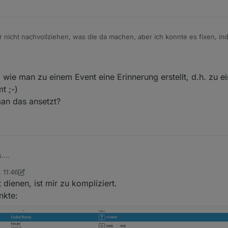
 nicht nachvollziehen, was die da machen, aber ich konnte es fixen, in
t habe. Ich frage mich nur, warum die den dafault wert anziehen, wenn 
enn das Array leer ist...
 2024, 13:17
 die die Version direkt vom git ziehen, dann geht es wieder
 wie man zu einem Event eine Erinnerung erstellt, d.h. zu e
t ;-)
man das ansetzt?
s.
 finden, wie man zu einem Event eine Erinnerung erstellt, d.h. zu einer
 11:46
mt ;-)
khe
5. Mai 2024, 14:08
 dienen, ist mir zu kompliziert.
pp, wie man das ansetzt?
nkte: