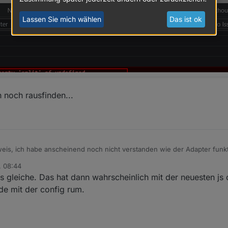
Lassen Sie mich wählen
Das ist ok
 noch rausfinden...
is, ich habe anscheinend noch nicht verstanden wie der Adapter funktio
e Events anlegen:
, 08:44
muss ich noch rausfinden...
 gleiche. Das hat dann wahrscheinlich mit der neuesten js c
de mit der config rum.