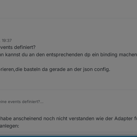
ound 1 calendar objects" aber in der events-object-struktur ist kein eintr
 19:37
vents definiert?
ann kannst du an den entsprechenden dp ein binding machen
a was anderes nicht:
rieren,die basteln da gerade an der json config.
ht ok aus
Terminerinnerung bauen für bestimmte Kalender Einträge. Hat das evtl.
ine events definiert?
 Tipp geben, wie man das angeht?
u an den entsprechenden dp ein binding machen und dich benachrichtigen
habe anscheinend noch nicht verstanden wie der Adapter fun
 ignorieren,die basteln da gerade an der json config.
 anlegen: