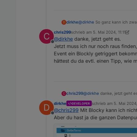
dirkhe
@
dirkhe
So ganz kann ich zwar
D
wert von false auf "" geänder
chris299
schrieb am
5. Mai 2024, 11:11
C
eine Antwort bekommen, auch w
zuletzt editiert von chris299
5. Mai
@
dirkhe
danke, jetzt geht es.
Aber wenn du willst, kannst du
Offline
Jetzt muss ich nur noch raus finden,
Event ein Blockly getriggert bekomm
hättest du da evtl. einen Tipp, wie 
chris299
@
dirkhe
danke, jetzt geht e
C
Jetzt muss ich nur noch raus
dirkhe
schrieb am
5. Mai 2024,
DEVELOPER
D
ein Blockly getriggert bekom
zuletzt editiert von dir
@
chris299
Mit Blocky kann ich nicht
hättest du da evtl. einen Ti
Offline
Aber du hast ja die ganzen Datenpu