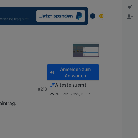
Anmelden zum
Antworten
Älteste zuerst
#213
nd über den adapter
28. Jan. 2023, 15:22
e auf der webseite
google kalender
eintrag.
ann man über ical