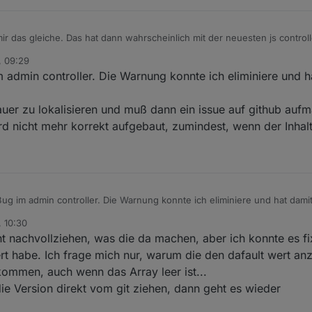
r das gleiche. Das hat dann wahrscheinlich mit der neuesten js controll
mit der config rum.
, 09:29
im admin controller. Die Warnung konnte ich eliminiere und h
uer zu lokalisieren und muß dann ein issue auf github auf
d nicht mehr korrekt aufgebaut, zumindest, wenn der Inhalt
ug im admin controller. Die Warnung konnte ich eliminiere und hat damit nicht
, 10:30
l genauer zu lokalisieren und muß dann ein issue auf github aufmachen,
t nachvollziehen, was die da machen, aber ich konnte es fi
ht mehr korrekt aufgebaut, zumindest, wenn der Inhalt dynamisch ist.
ert habe. Ich frage mich nur, warum die den dafault wert an
ommen, auch wenn das Array leer ist...
die Version direkt vom git ziehen, dann geht es wieder