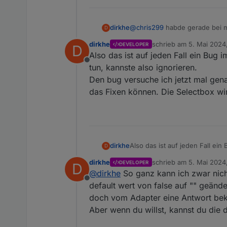
dirkhe
@
chris299
habde gerade bei mi
D
führt zu
gesagt, die spielen da gerade 
dirkhe
schrieb am
5. Mai 2024
DEVELOPER
D
Ich schaue mir das an
zuletzt editiert von
Also das ist auf jeden Fall ein Bug 
Offline
tun, kannste also ignorieren.
Den bug versuche ich jetzt mal gena
das Fixen können. Die Selectbox wir
dirkhe
Also das ist auf jeden Fall ein B
D
also ignorieren.
dirkhe
schrieb am
5. Mai 2024
DEVELOPER
D
Den bug versuche ich jetzt ma
zuletzt editiert von
@
dirkhe
So ganz kann ich zwar nich
können. Die Selectbox wird nic
Offline
default wert von false auf "" geänd
doch vom Adapter eine Antwort bek
Aber wenn du willst, kannst du die 