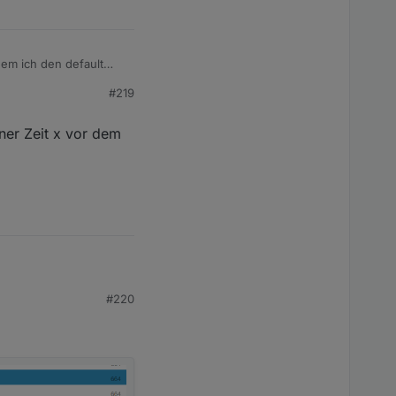
dem ich den default
sie doch vom Adapter
#219
iner Zeit x vor dem
 Zeit x vor dem Event
#220