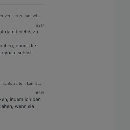
er version zu tun, wie
#217
at damit nichts zu
machen, damit die
 dynamisch ist.
s zu tun, kannste
#218
 damit die das Fixen
xen, indem ich den
ziehen, wenn sie