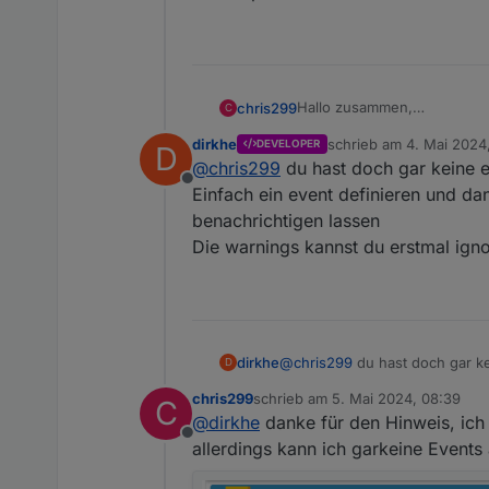
Hallo zusammen,
chris299
C
ich sehe zwar im Protkoll "f
dirkhe
schrieb am
4. Mai 2024,
DEVELOPER
D
mache ich da was falsch?
zuletzt editiert von
@
chris299
du hast doch gar keine e
Offline
Einfach ein event definieren und d
benachrichtigen lassen
EDIT: anscheinend stimmt d
Die warnings kannst du erstmal igno
aber die debug ausgabe sie
was kann ich da machen?
Ich möchte eigentlich eine 
dirkhe
@
chris299
du hast doch gar ke
D
gemacht und kann mir einen
Einfach ein event definieren und dann kannst d
Viele Grüße
chris299
schrieb am
5. Mai 2024, 08:39
C
lassen
zuletzt editiert von
Christoph
@
dirkhe
danke für den Hinweis, ich 
Die warnings kannst du erstmal
Offline
allerdings kann ich garkeine Events