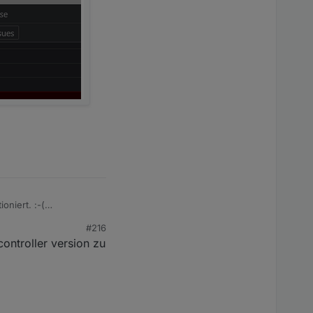
niert. :-(
#216
ontroller version zu