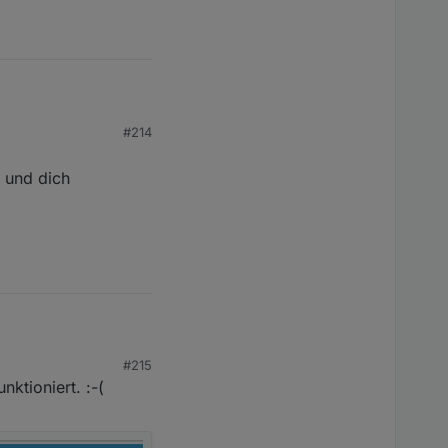
ag.
#214
 und dich
 schon mal jemand
#215
ktioniert. :-(