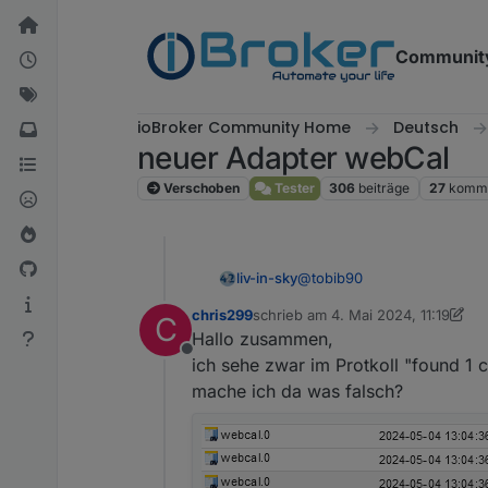
Weiter zum Inhalt
Communit
ioBroker Community Home
Deutsch
neuer Adapter webCal
Verschoben
Tester
306
beiträge
27
komme
@
tobib90
liv-in-sky
chris299
schrieb am
4. Mai 2024, 11:19
C
ich habe ein script geschri
zuletzt editiert von chris299
5. Apr
Hallo zusammen,
hochgeladen - zuvor werden
Offline
eingegeben worden sind, i
ja die grafische ansicht is
ich sehe zwar im Protkoll "found 1 c
eingetragen - damit werden 
mache ich da was falsch?
adapter den kalender in de