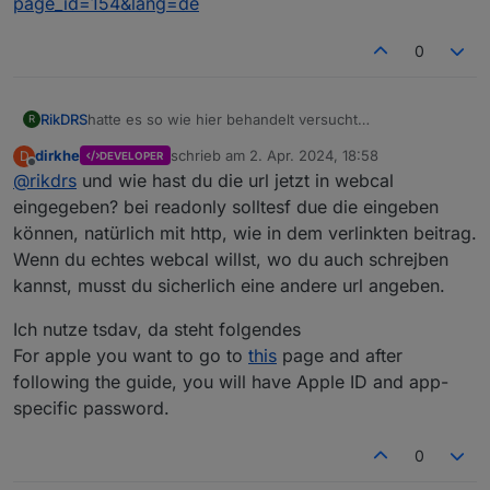
page_id=154&lang=de
Danke für Deine Unterstützung!
0
RikDRS
hatte es so wie hier behandelt versucht
R
https://www.iobroker.net/docu/index-298.htm?
dirkhe
schrieb am
2. Apr. 2024, 18:58
D
DEVELOPER
page_id=154&lang=de
zuletzt editiert von
Offline
@
rikdrs
und wie hast du die url jetzt in webcal
eingegeben? bei readonly solltesf due die eingeben
können, natürlich mit http, wie in dem verlinkten beitrag.
Wenn du echtes webcal willst, wo du auch schrejben
kannst, musst du sicherlich eine andere url angeben.
Ich nutze tsdav, da steht folgendes
For apple you want to go to
this
page and after
following the guide, you will have Apple ID and app-
specific password.
0