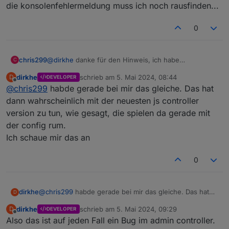
die konsolenfehlermeldung muss ich noch rausfinden...
0
@
dirkhe
danke für den Hinweis, ich habe
chris299
C
anscheinend noch nicht verstanden wie der Adapter
dirkhe
schrieb am
5. Mai 2024, 08:44
D
DEVELOPER
funktioniert. :-(
die konsolenfehlermeldung muss ich noch
zuletzt editiert von
Offline
@
chris299
habde gerade bei mir das gleiche. Das hat
allerdings kann ich garkeine Events anlegen:
rausfinden...
dann wahrscheinlich mit der neuesten js controller
version zu tun, wie gesagt, die spielen da gerade mit
der config rum.
Ich schaue mir das an
führt zu
0
dirkhe
@
chris299
habde gerade bei mir das gleiche. Das hat
D
dann wahrscheinlich mit der neuesten js controller
dirkhe
schrieb am
5. Mai 2024, 09:29
D
DEVELOPER
version zu tun, wie gesagt, die spielen da gerade mit
zuletzt editiert von
Offline
Also das ist auf jeden Fall ein Bug im admin controller.
der config rum.