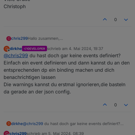
Christoph
0
Hallo zusammen,
chris299
C
ich sehe zwar im Protkoll "found 1 calendar objects"
dirkhe
schrieb am
4. Mai 2024, 19:37
D
DEVELOPER
aber in der events-object-struktur ist kein eintrag.
zuletzt editiert von
Offline
@
chris299
du hast doch gar keine events definiert?
mache ich da was falsch?
Einfach ein event definieren und dann kannst du an den
EDIT: anscheinend stimmt da was anderes nicht:
entsprechenden dp ein binding machen und dich
aber die debug ausgabe sieht ok aus
benachrichtigen lassen
Die warnings kannst du erstmal ignorieren,die basteln
was kann ich da machen?
da gerade an der json config.
Ich möchte eigentlich eine Terminerinnerung bauen
für bestimmte Kalender Einträge. Hat das evtl. schon
0
mal jemand gemacht und kann mir einen Tipp geben,
Viele Grüße
wie man das angeht?
Christoph
dirkhe
@
chris299
du hast doch gar keine events definiert?
D
Einfach ein event definieren und dann kannst du an den
chris299
schrieb am
5. Mai 2024, 08:39
C
entsprechenden dp ein binding machen und dich