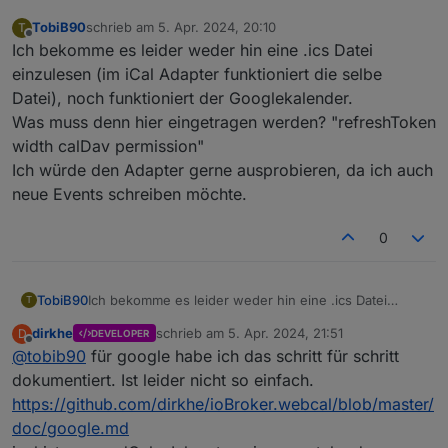
TobiB90
schrieb am
5. Apr. 2024, 20:10
T
zuletzt editiert von
Offline
Ich bekomme es leider weder hin eine .ics Datei
einzulesen (im iCal Adapter funktioniert die selbe
Datei), noch funktioniert der Googlekalender.
Was muss denn hier eingetragen werden? "refreshToken
width calDav permission"
Ich würde den Adapter gerne ausprobieren, da ich auch
neue Events schreiben möchte.
0
TobiB90
Ich bekomme es leider weder hin eine .ics Datei
T
einzulesen (im iCal Adapter funktioniert die selbe
dirkhe
schrieb am
5. Apr. 2024, 21:51
D
DEVELOPER
Datei), noch funktioniert der Googlekalender.
zuletzt editiert von
Offline
@
tobib90
für google habe ich das schritt für schritt
Was muss denn hier eingetragen werden?
"refreshToken width calDav permission"
dokumentiert. Ist leider nicht so einfach.
Ich würde den Adapter gerne ausprobieren, da ich
https://github.com/dirkhe/ioBroker.webcal/blob/master/
auch neue Events schreiben möchte.
doc/google.md