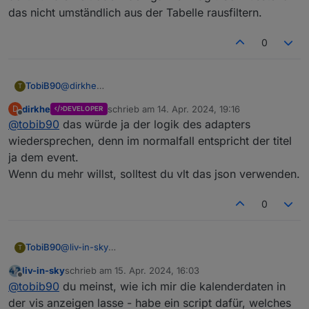
das nicht umständlich aus der Tabelle rausfiltern.
0
TobiB90
@
dirkhe
T
Ist es Möglich bei den einzelnen Datenpunkten auch
dirkhe
schrieb am
14. Apr. 2024, 19:16
D
DEVELOPER
den Titel des Kalendereintrages anzuzeigen? Bisher
zuletzt editiert von
Offline
@
tobib90
das würde ja der logik des adapters
steht dort nur die Zeit oder "den ganzen Tag". So
müsste ich das nicht umständlich aus der Tabelle
wiedersprechen, denn im normalfall entspricht der titel
rausfiltern.
ja dem event.
Wenn du mehr willst, solltest du vlt das json verwenden.
0
TobiB90
@
liv-in-sky
T
Moin, schickes Teil! Wie bekommst du denn die
liv-in-sky
schrieb am
15. Apr. 2024, 16:03
Eingaben im Webcal Adapter direkt auf deiner
zuletzt editiert von
Offline
@
tobib90
du meinst, wie ich mir die kalenderdaten in
Homepage im Kalender realisiert?
der vis anzeigen lasse - habe ein script dafür, welches