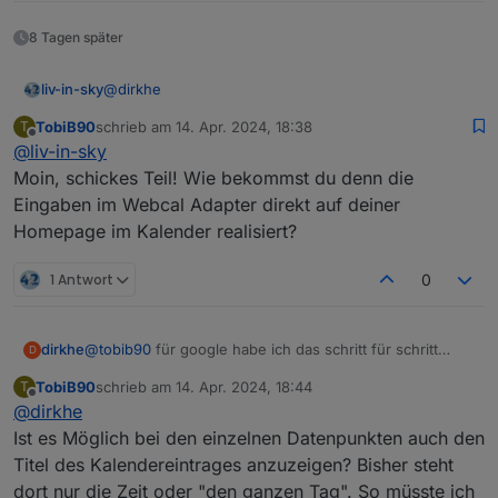
8 Tagen später
@
dirkhe
liv-in-sky
TobiB90
schrieb am
14. Apr. 2024, 18:38
T
wollte mich nochmal
bedanken
und mal das ergebnis
zuletzt editiert von
Offline
@
liv-in-sky
zeigen - webseite wird periodisch ausgelesen, der
"grüne" teil davon (also ein ganzer tag) soll in den
Moin, schickes Teil! Wie bekommst du denn die
google kalender eingetragen werden und zusätzlich
Eingaben im Webcal Adapter direkt auf deiner
mit alarmen zu den einzelnen einträgen
Homepage im Kalender realisiert?
1 Antwort
0
dirkhe
@
tobib90
für google habe ich das schritt für schritt
D
dokumentiert. Ist leider nicht so einfach.
TobiB90
schrieb am
14. Apr. 2024, 18:44
T
https://github.com/dirkhe/ioBroker.webcal/blob/master/
zuletzt editiert von
Offline
falls die seite eine änderung hat - also termine
@
dirkhe
doc/google.md
verschoben oder hinzugefügt werden, werden die
ical ist nur readOnly, Ich nutze einen nextcloud
Ist es Möglich bei den einzelnen Datenpunkten auch den
kalender einträge gelöscht und neu angelegt
kalender, aber es gehen auch anders kalender, die zb.
Titel des Kalendereintrages anzuzeigen? Bisher steht
Webdav unterstützen.
dort nur die Zeit oder "den ganzen Tag". So müsste ich