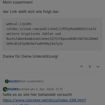
Offline
Moin zusammen!
der Link stellt sich wie folgt dar:
webcal://p109-
caldav.icloud.com/published/2/MTEyMzA0ODU3[viele
weitere kryptische Zahlen und
Buchstabenkombinationen]GTIsTKpexoB4B1tWZ7miZkHmI
GH4Ld6jD3yXNcRwfswHYd4wj9o7yJo
Danke für Deine Unterstützung!
0
Moin zusammen!
RikDRS
R
RikDRS
schrieb am
2. Apr. 2024, 12:13
R
der Link stellt sich wie folgt dar:
zuletzt editiert von
Offline
hatte es so wie hier behandelt versucht
https://www.iobroker.net/docu/index-298.htm?