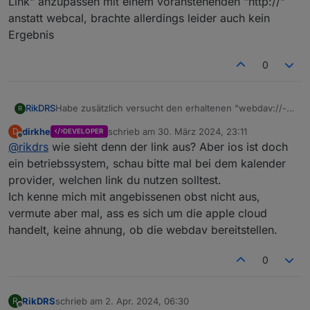
Link" anzupassen mit einem voranstehenden "http://"
anstatt webcal, brachte allerdings leider auch kein
Ergebnis
0
RikDRS
Habe zusätzlich versucht den erhaltenen "webdav://-
R
Link" anzupassen mit einem voranstehenden "http://"
dirkhe
schrieb am
30. März 2024, 23:11
D
DEVELOPER
anstatt webcal, brachte allerdings leider auch kein
zuletzt editiert von
Offline
@
rikdrs
wie sieht denn der link aus? Aber ios ist doch
Ergebnis
ein betriebssystem, schau bitte mal bei dem kalender
provider, welchen link du nutzen solltest.
Ich kenne mich mit angebissenen obst nicht aus,
vermute aber mal, ass es sich um die apple cloud
handelt, keine ahnung, ob die webdav bereitstellen.
0
RikDRS
schrieb am
2. Apr. 2024, 06:30
R
zuletzt editiert von