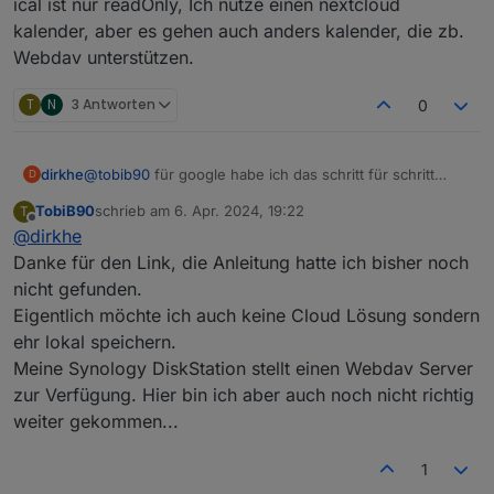
ical ist nur readOnly, Ich nutze einen nextcloud
kalender, aber es gehen auch anders kalender, die zb.
Webdav unterstützen.
T
N
3 Antworten
0
dirkhe
@
tobib90
für google habe ich das schritt für schritt
D
dokumentiert. Ist leider nicht so einfach.
TobiB90
schrieb am
6. Apr. 2024, 19:22
T
https://github.com/dirkhe/ioBroker.webcal/blob/master/
zuletzt editiert von
Offline
@
dirkhe
doc/google.md
ical ist nur readOnly, Ich nutze einen nextcloud
Danke für den Link, die Anleitung hatte ich bisher noch
kalender, aber es gehen auch anders kalender, die zb.
nicht gefunden.
Webdav unterstützen.
Eigentlich möchte ich auch keine Cloud Lösung sondern
ehr lokal speichern.
Meine Synology DiskStation stellt einen Webdav Server
zur Verfügung. Hier bin ich aber auch noch nicht richtig
weiter gekommen...
1