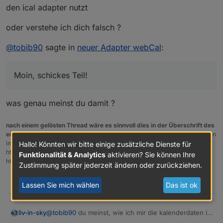
den ical adapter nutzt
oder verstehe ich dich falsch ?
@
tobib90
sagte in
neuer Adapter webCal
:
Moin, schickes Teil!
was genau meinst du damit ?
nach einem gelösten Thread wäre es sinnvoll dies in der Überschrift des
ersten Posts einzutragen [gelöst]-...
Bitte benutzt das Voting rechts unten
im Beitrag wenn er euch geholfen hat.
Forum-Tools:
PicPick
Hallo! Könnten wir bitte einige zusätzliche Dienste für
https://picpick.app/en/download/ und ScreenToGif
Funktionalität & Analytics
aktivieren? Sie können Ihre
https://www.screentogif.com/downloads.html
Zustimmung später jederzeit ändern oder zurückziehen.
0
Lassen Sie mich wählen
Das ist ok
@
tobib90
du meinst, wie ich mir die kalenderdaten in
liv-in-sky
der vis anzeigen lasse - habe ein script dafür,