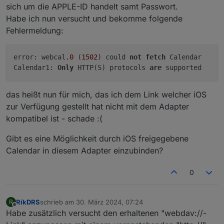
sich um die APPLE-ID handelt samt Passwort.
Habe ich nun versucht und bekomme folgende
Fehlermeldung:
error: webcal
.0
(
1502
) could
not
fetch
Calendar
Calendar1:
Only
HTTP(S) protocols
are
supported
das heißt nun für mich, das ich dem Link welcher iOS
zur Verfügung gestellt hat nicht mit dem Adapter
kompatibel ist - schade :(
Gibt es eine Möglichkeit durch iOS freigegebene
Calendar in diesem Adapter einzubinden?
0
RikDRS
schrieb am
30. März 2024, 07:24
R
zuletzt editiert von
Offline
Habe zusätzlich versucht den erhaltenen "webdav://-