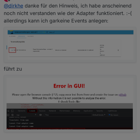
zuletzt editiert von
Offline
@
dirkhe
danke für den Hinweis, ich habe anscheinend
benachrichtigen lassen
Die warnings kannst du erstmal ignorieren,die basteln
noch nicht verstanden wie der Adapter funktioniert. :-(
da gerade an der json config.
allerdings kann ich garkeine Events anlegen:
führt zu