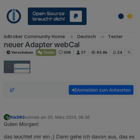
Weiter zum Inhalt
ioBroker Community Home
Deutsch
Tester
neuer Adapter webCal
Verschoben
Tester
306
27
93.8k
24
Anmelden zum Antworten
RikDRS
schrieb am
30. März 2024, 06:36
R
zuletzt editiert von
Offline
Guten Morgen!
das leuchtet mir ein ;) Dann gehe ich davon aus, das es