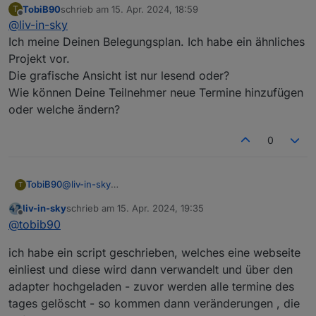
TobiB90
schrieb am
15. Apr. 2024, 18:59
T
welches den ical adapter nutzt
oder verstehe ich dich falsch ?
zuletzt editiert von
Offline
@
liv-in-sky
@
tobib90
sagte in
neuer Adapter webCal
:
Ich meine Deinen Belegungsplan. Ich habe ein ähnliches
Projekt vor.
Die grafische Ansicht ist nur lesend oder?
Moin, schickes Teil!
Wie können Deine Teilnehmer neue Termine hinzufügen
oder welche ändern?
was genau meinst du damit ?
0
TobiB90
@
liv-in-sky
T
Ich meine Deinen Belegungsplan. Ich habe ein
liv-in-sky
schrieb am
15. Apr. 2024, 19:35
ähnliches Projekt vor.
zuletzt editiert von
Offline
@
tobib90
Die grafische Ansicht ist nur lesend oder?
Wie können Deine Teilnehmer neue Termine
ich habe ein script geschrieben, welches eine webseite
hinzufügen oder welche ändern?
einliest und diese wird dann verwandelt und über den
adapter hochgeladen - zuvor werden alle termine des
tages gelöscht - so kommen dann veränderungen , die