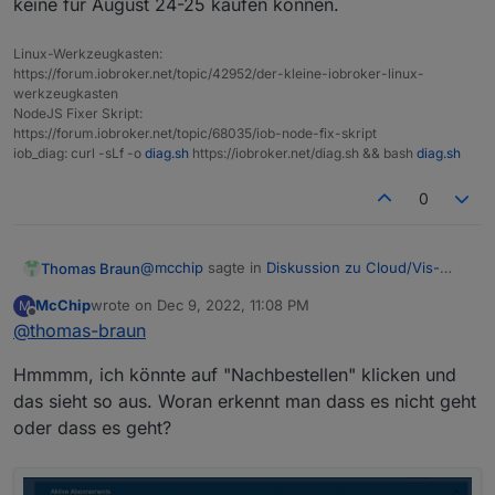
keine für August 24-25 kaufen können.
Linux-Werkzeugkasten:
https://forum.iobroker.net/topic/42952/der-kleine-iobroker-linux-
werkzeugkasten
NodeJS Fixer Skript:
https://forum.iobroker.net/topic/68035/iob-node-fix-skript
iob_diag: curl -sLf -o
diag.sh
https://iobroker.net/diag.sh && bash
diag.sh
0
@
mcchip
sagte in
Diskussion zu Cloud/Vis-
Thomas Braun
Offline-Weihnachtsangebot 2022
:
McChip
wrote on
Dec 9, 2022, 11:08 PM
M
last edited by
Offline
@
thomas-braun
Darf ich oder darf ich nicht?
Hmmmm, ich könnte auf "Nachbestellen" klicken und
Probier es aus. Ich vermute, du musst bis
das sieht so aus. Woran erkennt man dass es nicht geht
31.12.22 warten.
oder dass es geht?