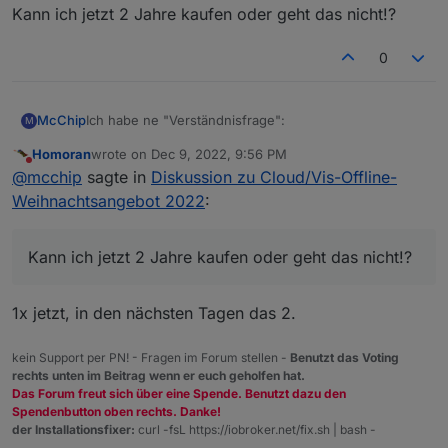
Kann ich jetzt 2 Jahre kaufen oder geht das nicht!?
0
Ich habe ne "Verständnisfrage":
McChip
M
Homoran
wrote on
Dec 9, 2022, 9:56 PM
"Aufgrund von Limitierungen, welche uns von Paypal
last edited by
Do not disturb
@
mcchip
sagte in
Diskussion zu Cloud/Vis-Offline-
auferlegt werden, ist ein "Stacking" von Lizenzen nur
soweit möglich, das das Laufzeitende weniger als 2
Kann ich jetzt 2 Jahre kaufen oder geht das nicht!?
Weihnachtsangebot 2022
:
Jahre in der Zukunft ist. Wir können hier leider nichts
dagegen tun."
Kann ich jetzt 2 Jahre kaufen oder geht das nicht!?
1x jetzt, in den nächsten Tagen das 2.
kein Support per PN! - Fragen im Forum stellen -
Benutzt das Voting
rechts unten im Beitrag wenn er euch geholfen hat.
Das Forum freut sich über eine Spende. Benutzt dazu den
Spendenbutton oben rechts. Danke!
der Installationsfixer:
curl -fsL https://iobroker.net/fix.sh | bash -