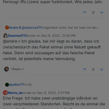
Oder habe ich einen Denkfehler?
Fernzugr iffs Lizenz super funktioniert. Wie jedes Jahr.
0
Andre R.
@
deanna4711
eigentlich nicht, bei mir hats mit der
A
Fernzugr iffs Lizenz super funktioniert. Wie jedes
Deanna4711
wrote on
Dec 9, 2022, 12:05 PM
Jahr.
last edited by
Offline
@andre-r Ich glaube, bei mir liegt es daran, dass ich
zwischendurch das Paket einmal ohne Rabatt gekauft
habe. Dann wird sozusagen auf das falsche Paket
verlinkt. Ist jedenfalls meine Vermutung.
1 Reply
0
Hi All,
apollon77
Meins_da
wrote on
Dec 9, 2022, 3:31 PM
M
wie bereits in
last edited by
Offline
Eine Frage. Ich habe zwei unabhängige ioBroker an
https://forum.iobroker.net/topic/60822/cloud-vis-
offline-weihnachtsangebot-2022
angekündigt, wird
Diese sind wieder wie folgt rabattiert:
zwei verschiedenen Standorten. Reicht es da einmal die
es ab dem 9.12.2022 ca. 12:00 Uhr bis zum