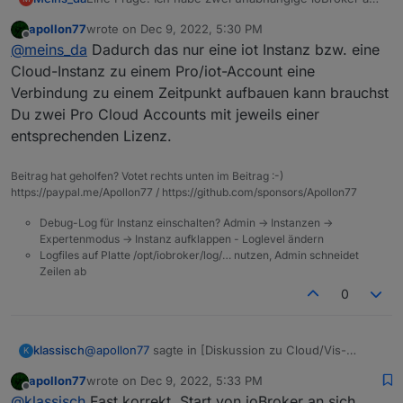
zwei verschiedenen Standorten. Reicht es da einmal
apollon77
wrote on
Dec 9, 2022, 5:30 PM
die LIzenz für Remote und vis zu kaufen?
last edited by
Offline
@
meins_da
Dadurch das nur eine iot Instanz bzw. eine
Cloud-Instanz zu einem Pro/iot-Account eine
Verbindung zu einem Zeitpunkt aufbauen kann brauchst
Du zwei Pro Cloud Accounts mit jeweils einer
entsprechenden Lizenz.
Beitrag hat geholfen? Votet rechts unten im Beitrag :-)
https://paypal.me/Apollon77 / https://github.com/sponsors/Apollon77
Debug-Log für Instanz einschalten? Admin -> Instanzen ->
Expertenmodus -> Instanz aufklappen - Loglevel ändern
Logfiles auf Platte /opt/iobroker/log/… nutzen, Admin schneidet
Zeilen ab
0
@
apollon77
sagte in [Diskussion zu Cloud/Vis-
klassisch
K
Offline> *
apollon77
wrote on
Dec 9, 2022, 5:33 PM
last edited by
Offline
Vis Offline Lizenz für vis 1.x+2.x für 23,80 EUR
@
klassisch
Fast korrekt. Start von ioBroker an sich