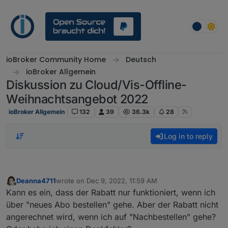
Skip to content
ioBroker Community Home
Deutsch
ioBroker Allgemein
Diskussion zu Cloud/Vis-Offline-
Weihnachtsangebot 2022
ioBroker Allgemein
132
39
36.3k
28
Log in to reply
Deanna4711
wrote on
Dec 9, 2022, 11:59 AM
last edited by
Offline
Kann es ein, dass der Rabatt nur funktioniert, wenn ich
über "neues Abo bestellen" gehe. Aber der Rabatt nicht
angerechnet wird, wenn ich auf "Nachbestellen" gehe?