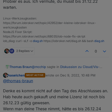
Probier es aus. Ich vermute, du musst bis 31.12.22
warten.
Linux-Werkzeugkasten:
https://forum.iobroker.net/topic/42952/der-kleine-iobroker-linux-
werkzeugkasten
NodeJS Fixer Skript:
https://forum.iobroker.net/topic/68035/iob-node-fix-skript
iob_diag: curl -sLf -o
diag.sh
https://iobroker.net/diag.sh && bash
diag.sh
M
2 Replies
0
@
mcchip
sagte in
Diskussion zu Cloud/Vis-
Thomas Braun
Offline-Weihnachtsangebot 2022
:
haselchen
wrote on
Dec 9, 2022, 10:48 PM
MOST ACTIVE
last edited by
Offline
Darf ich oder darf ich nicht?
@
thomas-braun
Denke es kommt nicht auf den Tag des Abschlusses an.
Probier es aus. Ich vermute, du musst bis
Hab heute auch gekauft und meine Lizenz ist noch bis
31.12.22 warten.
26.12.23 gültig gewesen.
Wenn man deine These nimmt, hätte es bis 26.12.24