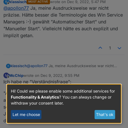
klassisch
wrote on
Dec 9, 2022, 5:47 PM
K
MOST ACTIVE
Adapter prüft normalerweise beim Start die Lizenz.
Andere Adapter haben hiermit nix zu tun.
last edited by
Offline
@
apollon77
Ja, meine Ausdrucksweise war nicht
Wenn er das nicht kann dann bleibt vis in der UI
quasi "dunkel". Aber ja natürlich, da bei einem
präzise. Hätte besser die Terminologie des Win Service
neustart von iobroker auch vis neu gestartet wird
Managers :-) gewählt "Automatischer Start" und
ists nicht ganz falsch :-)
"Manueller Start". Vielleicht hätte es auch explizit und
implizit getan.
1
klassisch
@
apollon77
Ja, meine Ausdrucksweise war nicht
K
präzise. Hätte besser die Terminologie des Win
McChip
wrote on
Dec 9, 2022, 9:55 PM
M
Service Managers :-) gewählt "Automatischer Start"
last edited by
Offline
Ich habe ne "Verständnisfrage":
und "Manueller Start". Vielleicht hätte es auch explizit
und implizit getan.
Hi! Could we please enable some additional services for
"Aufgrund von Limitierungen, welche uns von Paypal
Functionality & Analytics
? You can always change or
auferlegt werden, ist ein "Stacking" von Lizenzen nur
withdraw your consent later.
soweit möglich, das das Laufzeitende weniger als 2
Jahre in der Zukunft ist. Wir können hier leider nichts
Let me choose
That's ok
dagegen tun."