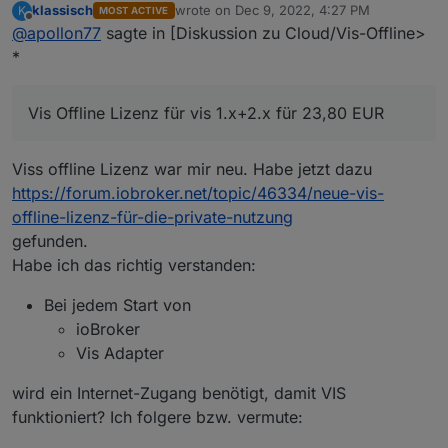
und-probleme-migration-cloud-iot
klassisch
wrote on
Dec 9, 2022, 4:27 PM
K
MOST ACTIVE
last edited by
Offline
@
apollon77
sagte in [Diskussion zu Cloud/Vis-Offline>
*
Vis Offline Lizenz für vis 1.x+2.x für 23,80 EUR
Viss offline Lizenz war mir neu. Habe jetzt dazu
https://forum.iobroker.net/topic/46334/neue-vis-
offline-lizenz-für-die-private-nutzung
gefunden.
Habe ich das richtig verstanden:
Bei jedem Start von
ioBroker
Vis Adapter
wird ein Internet-Zugang benötigt, damit VIS
funktioniert? Ich folgere bzw. vermute: