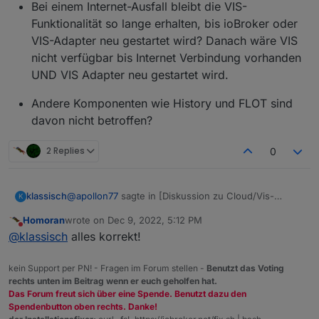
Bei einem Internet-Ausfall bleibt die VIS-
Funktionalität so lange erhalten, bis ioBroker oder
VIS-Adapter neu gestartet wird? Danach wäre VIS
nicht verfügbar bis Internet Verbindung vorhanden
UND VIS Adapter neu gestartet wird.
Andere Komponenten wie History und FLOT sind
davon nicht betroffen?
2 Replies
0
@
apollon77
sagte in [Diskussion zu Cloud/Vis-
klassisch
K
Offline> *
Homoran
wrote on
Dec 9, 2022, 5:12 PM
last edited by
Do not disturb
Vis Offline Lizenz für vis 1.x+2.x für 23,80 EUR
@
klassisch
alles korrekt!
kein Support per PN! - Fragen im Forum stellen -
Benutzt das Voting
Viss offline Lizenz war mir neu. Habe jetzt dazu
rechts unten im Beitrag wenn er euch geholfen hat.
https://forum.iobroker.net/topic/46334/neue-vis-
Das Forum freut sich über eine Spende. Benutzt dazu den
offline-lizenz-für-die-private-nutzung
Bei jedem Start von
Spendenbutton oben rechts. Danke!
gefunden.
wird ein Internet-Zugang benötigt, damit VIS
ioBroker