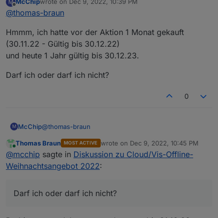
McChip
wrote on
Dec 9, 2022, 10:39 PM
M
last edited by
Offline
@
thomas-braun
1x jetzt, in den nächsten Tagen das 2.
Hmmm, ich hatte vor der Aktion 1 Monat gekauft
Aber nur, wenn man jetzt neueinsteigt. Wenn
(30.11.22 - Gültig bis 30.12.22)
bereits eine Lizenz läuft dürfte der Zeitraum für
und heute 1 Jahr gültig bis 30.12.23.
eine zweite Lizenz nicht ausreichen.
Darf ich oder darf ich nicht?
0
@
thomas-braun
McChip
M
Thomas Braun
wrote on
Dec 9, 2022, 10:45 PM
MOST ACTIVE
Hmmm, ich hatte vor der Aktion 1 Monat gekauft
last edited by
Online
@
mcchip
sagte in
Diskussion zu Cloud/Vis-Offline-
(30.11.22 - Gültig bis 30.12.22)
und heute 1 Jahr gültig bis 30.12.23.
Darf ich oder darf ich nicht?
Weihnachtsangebot 2022
:
Darf ich oder darf ich nicht?