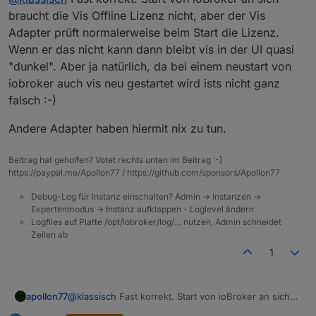
braucht die Vis Offline Lizenz nicht, aber der Vis
Adapter prüft normalerweise beim Start die Lizenz.
Viss offline Lizenz war mir neu. Habe jetzt dazu
https://forum.iobroker.net/topic/46334/neue-vis-
Wenn er das nicht kann dann bleibt vis in der UI quasi
offline-lizenz-für-die-private-nutzung
Bei jedem Start von
"dunkel". Aber ja natürlich, da bei einem neustart von
gefunden.
wird ein Internet-Zugang benötigt, damit VIS
ioBroker
iobroker auch vis neu gestartet wird ists nicht ganz
Habe ich das richtig verstanden:
funktioniert? Ich folgere bzw. vermute:
Vis Adapter
falsch :-)
Bei einem Internet-Ausfall bleibt die VIS-
Funktionalität so lange erhalten, bis ioBroker
Andere Adapter haben hiermit nix zu tun.
oder VIS-Adapter neu gestartet wird? Danach
wäre VIS nicht verfügbar bis Internet
Verbindung vorhanden UND VIS Adapter neu
Beitrag hat geholfen? Votet rechts unten im Beitrag :-)
gestartet wird.
https://paypal.me/Apollon77 / https://github.com/sponsors/Apollon77
Andere Komponenten wie History und FLOT
Debug-Log für Instanz einschalten? Admin -> Instanzen ->
sind davon nicht betroffen?
Expertenmodus -> Instanz aufklappen - Loglevel ändern
Logfiles auf Platte /opt/iobroker/log/… nutzen, Admin schneidet
Zeilen ab
1
@
klassisch
Fast korrekt. Start von ioBroker an sich
apollon77
braucht die Vis Offline Lizenz nicht, aber der Vis