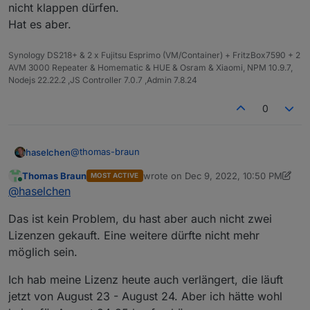
nicht klappen dürfen.
Hat es aber.
Synology DS218+ & 2 x Fujitsu Esprimo (VM/Container) + FritzBox7590 + 2
AVM 3000 Repeater & Homematic & HUE & Osram & Xiaomi, NPM 10.9.7,
Nodejs 22.22.2 ,JS Controller 7.0.7 ,Admin 7.8.24
0
@
thomas-braun
haselchen
Thomas Braun
wrote on
Dec 9, 2022, 10:50 PM
MOST ACTIVE
Denke es kommt nicht auf den Tag des
last edited by Thomas Braun
Dec 9, 20
Online
@
haselchen
Abschlusses an.
Hab heute auch gekauft und meine Lizenz ist noch
Das ist kein Problem, du hast aber auch nicht zwei
bis 26.12.23 gültig gewesen.
Wenn man deine These nimmt, hätte es bis 26.12.24
Lizenzen gekauft. Eine weitere dürfte nicht mehr
nicht klappen dürfen.
möglich sein.
Hat es aber.
Ich hab meine Lizenz heute auch verlängert, die läuft
jetzt von August 23 - August 24. Aber ich hätte wohl