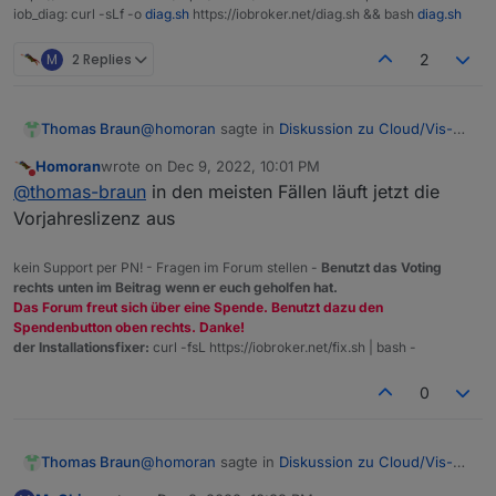
iob_diag: curl -sLf -o
diag.sh
https://iobroker.net/diag.sh && bash
diag.sh
M
2 Replies
2
@
homoran
sagte in
Diskussion zu Cloud/Vis-
Thomas Braun
Offline-Weihnachtsangebot 2022
:
Homoran
wrote on
Dec 9, 2022, 10:01 PM
last edited by
Do not disturb
1x jetzt, in den nächsten Tagen das 2.
@
thomas-braun
in den meisten Fällen läuft jetzt die
Vorjahreslizenz aus
Aber nur, wenn man jetzt neueinsteigt. Wenn
bereits eine Lizenz läuft dürfte der Zeitraum für
kein Support per PN! - Fragen im Forum stellen -
Benutzt das Voting
eine zweite Lizenz nicht ausreichen.
rechts unten im Beitrag wenn er euch geholfen hat.
Das Forum freut sich über eine Spende. Benutzt dazu den
Spendenbutton oben rechts. Danke!
der Installationsfixer:
curl -fsL https://iobroker.net/fix.sh | bash -
0
@
homoran
sagte in
Diskussion zu Cloud/Vis-
Thomas Braun
Offline-Weihnachtsangebot 2022
: