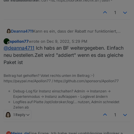
der Installationsfixer:
curl -fsL https://iobroker.net/fix.sh | bash -
Habe ich das richtig verstanden:
funktioniert? Ich folgere bzw. vermute:
Vis Adapter
Bei einem Internet-Ausfall bleibt die VIS-
1
Funktionalität so lange erhalten, bis ioBroker
oder VIS-Adapter neu gestartet wird? Danach
wäre VIS nicht verfügbar bis Internet
Deanna4711
Kann es ein, dass der Rabatt nur funktioniert,
Verbindung vorhanden UND VIS Adapter neu
wenn ich über "neues Abo bestellen" gehe. Aber
gestartet wird.
apollon77
wrote on
Dec 9, 2022, 5:29 PM
der Rabatt nicht angerechnet wird, wenn ich auf
last edited by
Offline
@
deanna4711
Ich habs an BF weitergegeben. Einfach
Andere Komponenten wie History und FLOT
"Nachbestellen" gehe?
sind davon nicht betroffen?
Oder habe ich einen Denkfehler?
neu bestellen.Zeit wird "addiert" wenn es das gleiche
Paket ist
Beitrag hat geholfen? Votet rechts unten im Beitrag :-)
https://paypal.me/Apollon77 / https://github.com/sponsors/Apollon77
Debug-Log für Instanz einschalten? Admin -> Instanzen ->
Expertenmodus -> Instanz aufklappen - Loglevel ändern
Logfiles auf Platte /opt/iobroker/log/… nutzen, Admin schneidet
Zeilen ab
1 Reply
1
Meins_da
Eine Frage. Ich habe zwei unabhängige ioBroker an
M