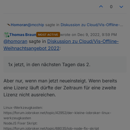
0
@
mcchip
sagte in
Diskussion zu Cloud/Vis-Offline-
Homoran
Weihnachtsangebot 2022
:
Thomas Braun
wrote on
Dec 9, 2022, 9:59 PM
MOST ACTIVE
last edited by
Online
Kann ich jetzt 2 Jahre kaufen oder geht das
@
homoran
sagte in
Diskussion zu Cloud/Vis-Offline-
nicht!?
Weihnachtsangebot 2022
:
1x jetzt, in den nächsten Tagen das 2.
1x jetzt, in den nächsten Tagen das 2.
Aber nur, wenn man jetzt neueinsteigt. Wenn bereits
eine Lizenz läuft dürfte der Zeitraum für eine zweite
Lizenz nicht ausreichen.
Linux-Werkzeugkasten:
https://forum.iobroker.net/topic/42952/der-kleine-iobroker-linux-
werkzeugkasten
NodeJS Fixer Skript:
https://forum.iobroker.net/topic/68035/iob-node-fix-skript