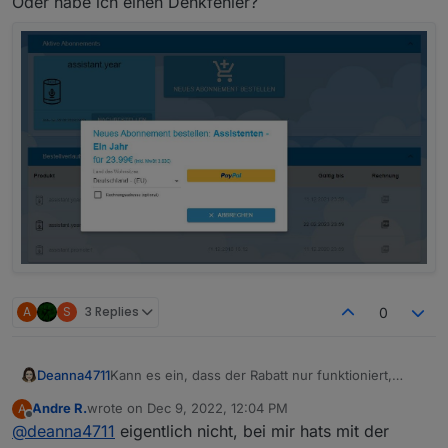
Oder habe ich einen Denkfehler?
A
S
3 Replies
0
Deanna4711
Kann es ein, dass der Rabatt nur funktioniert,
wenn ich über "neues Abo bestellen" gehe. Aber
Andre R.
wrote on
Dec 9, 2022, 12:04 PM
A
der Rabatt nicht angerechnet wird, wenn ich auf
last edited by
Offline
@
deanna4711
eigentlich nicht, bei mir hats mit der
"Nachbestellen" gehe?