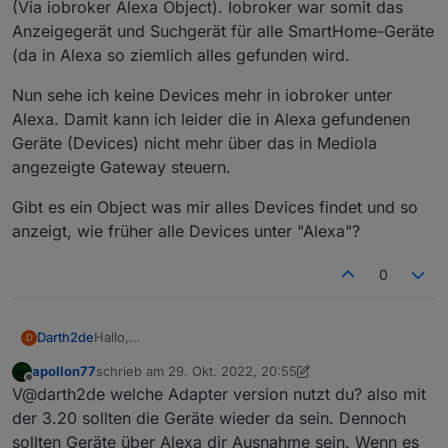
(Via iobroker Alexa Object). Iobroker war somit das
Anzeigegerät und Suchgerät für alle SmartHome-Geräte
(da in Alexa so ziemlich alles gefunden wird.
Nun sehe ich keine Devices mehr in iobroker unter
Alexa. Damit kann ich leider die in Alexa gefundenen
Geräte (Devices) nicht mehr über das in Mediola
angezeigte Gateway steuern.
Gibt es ein Object was mir alles Devices findet und so
anzeigt, wie früher alle Devices unter "Alexa"?
0
Hallo,
Darth2de
D
leider sehe in bei alexa keine "Devices" mehr und ich
apollon77
schrieb am
29. Okt. 2022, 20:55
weiss nicht, ob mir hier geholfen werden kann da ich
Nun sehe ich keine Devices mehr in iobroker unter
zuletzt editiert von apollon77
Offline
V@darth2de welche Adapter version nutzt du? also mit
die Devices später in Mediola steuern konnte (via
Alexa. Damit kann ich leider die in Alexa gefundenen
AIO Creator). Habe also Devices in Mediola steuern
Geräte (Devices) nicht mehr über das in Mediola
Gibt es ein Object was mir alles Devices findet und
der 3.20 sollten die Geräte wieder da sein. Dennoch
können da ich mir die ID eines Devices aus Alexa
angezeigte Gateway steuern.
so anzeigt, wie früher alle Devices unter "Alexa"?
sollten Geräte über Alexa dir Ausnahme sein. Wenn es