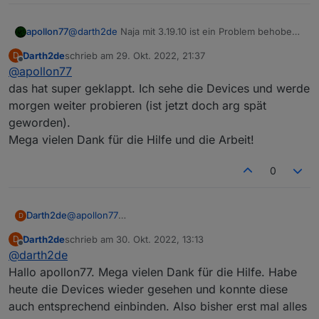
@
darth2de
Naja mit 3.19.10 ist ein Problem behoben
apollon77
worden das der Adapter gar nicht mehr gestartet ist.
Darth2de
schrieb am
29. Okt. 2022, 21:37
D
Die 3.20, um die es in diesem Thread geht, ist aktuell
Über Admin wie folgt installierbar: Adaoter -
zuletzt editiert von
Offline
@
apollon77
noch nur im Beta Repo verfügbar.
Expertenmodus aktivieren - "Custom Install" icon
klicken und dort beim Tab "von npm" den Alexa2
das hat super geklappt. Ich sehe die Devices und werde
wählen. Das sollte im normalfall die 3.20.1 installieren
morgen weiter probieren (ist jetzt doch arg spät
geworden).
Mega vielen Dank für die Hilfe und die Arbeit!
0
Darth2de
@
apollon77
D
das hat super geklappt. Ich sehe die Devices und
Darth2de
schrieb am
30. Okt. 2022, 13:13
D
werde morgen weiter probieren (ist jetzt doch arg
zuletzt editiert von
Offline
@
darth2de
spät geworden).
Mega vielen Dank für die Hilfe und die Arbeit!
Hallo apollon77. Mega vielen Dank für die Hilfe. Habe
heute die Devices wieder gesehen und konnte diese
auch entsprechend einbinden. Also bisher erst mal alles