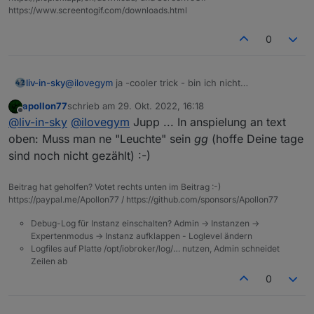
https://www.screentogif.com/downloads.html
0
liv-in-sky
@
ilovegym
ja -cooler trick - bin ich nicht
draufgekommen :-(
apollon77
schrieb am
29. Okt. 2022, 16:18
zuletzt editiert von
Offline
@
liv-in-sky
@
ilovegym
Jupp ... In anspielung an text
oben: Muss man ne "Leuchte" sein
gg
(hoffe Deine tage
sind noch nicht gezählt) :-)
Beitrag hat geholfen? Votet rechts unten im Beitrag :-)
https://paypal.me/Apollon77 / https://github.com/sponsors/Apollon77
Debug-Log für Instanz einschalten? Admin -> Instanzen ->
Expertenmodus -> Instanz aufklappen - Loglevel ändern
Logfiles auf Platte /opt/iobroker/log/… nutzen, Admin schneidet
Zeilen ab
0