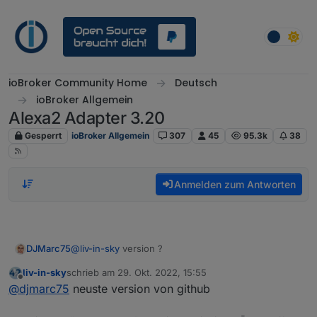
Weiter zum Inhalt
ioBroker Community Home
Deutsch
ioBroker Allgemein
Alexa2 Adapter 3.20
Gesperrt
ioBroker Allgemein
307
45
95.3k
38
Anmelden zum Antworten
@
liv-in-sky
version ?
DJMarc75
liv-in-sky
schrieb am
29. Okt. 2022, 15:55
zuletzt editiert von
Offline
@
djmarc75
neuste version von github