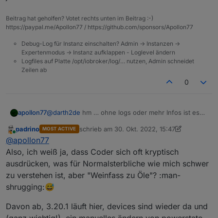
dieser durchgeführt wurde.
sehr gut und schnell arbeiten.
Also vielen Dank für die Hilfe!
Beitrag hat geholfen? Votet rechts unten im Beitrag :-)
https://paypal.me/Apollon77 / https://github.com/sponsors/Apollon77
Debug-Log für Instanz einschalten? Admin -> Instanzen ->
Expertenmodus -> Instanz aufklappen - Loglevel ändern
Logfiles auf Platte /opt/iobroker/log/… nutzen, Admin schneidet
Zeilen ab
0
apollon77
@
darth2de
hm … ohne logs oder mehr Infos ist es
sehr schwer da irgendwas zu zu sagen. Aber gut
padrino
schrieb am
30. Okt. 2022, 15:47
MOST ACTIVE
das es tut jetzt.
zuletzt editiert von padrino
Online
@
apollon77
Also, ich weiß ja, dass Coder sich oft kryptisch
ausdrücken, was für Normalsterbliche wie mich schwer
zu verstehen ist, aber "Weinfass zu Öle"? :man-
shrugging:😅
Davon ab, 3.20.1 läuft hier, devices sind wieder da und
(ganz wichtig!), ein manuelles ändern von powerstate