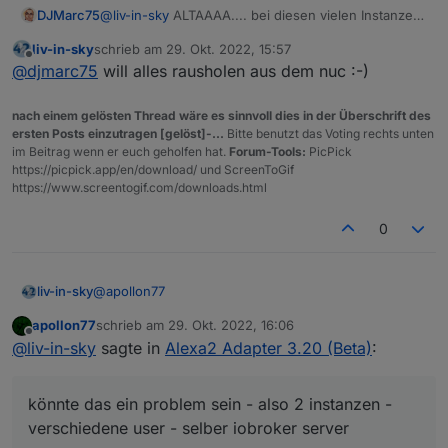
DJMarc75
@
liv-in-sky
ALTAAAA.... bei diesen vielen Instanzen
bin ich raus
liv-in-sky
schrieb am
29. Okt. 2022, 15:57
zuletzt editiert von
Offline
@
djmarc75
will alles rausholen aus dem nuc :-)
nach einem gelösten Thread wäre es sinnvoll dies in der Überschrift des
ersten Posts einzutragen [gelöst]-...
Bitte benutzt das Voting rechts unten
im Beitrag wenn er euch geholfen hat.
Forum-Tools:
PicPick
https://picpick.app/en/download/ und ScreenToGif
https://www.screentogif.com/downloads.html
0
@
apollon77
liv-in-sky
apollon77
schrieb am
29. Okt. 2022, 16:06
das gibt es ja nicht - jetzt ist der adapter auf debug
zuletzt editiert von
Offline
@
liv-in-sky
sagte in
Alexa2 Adapter 3.20 (Beta)
:
und neugestartet - jetzt ist der dp wieder da und
kann geschalten werden
der einzige unterschied: ich habe die 2te alexa2
instanz abgeschalten, weil ich ein "reines" log wollte
könnte das ein problem sein - also 2 instanzen -
könnte das ein problem sein - also 2 instanzen -
verschiedene user - selber iobroker server
verschiedene user - selber iobroker server