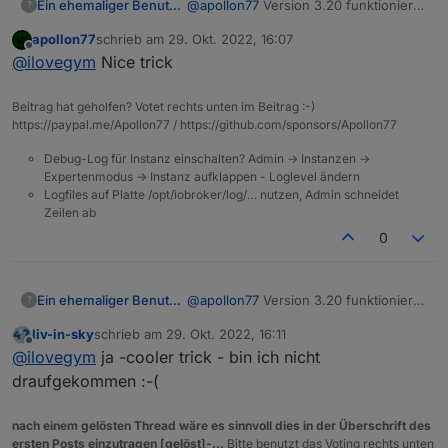
@
apollon77
Version 3.20 funktioniert
Ein ehemaliger Benutzer
?
hier einwandfrei, soweit ich das jetzt
apollon77
schrieb am
29. Okt. 2022, 16:07
beurteilen kann.
Ich hatte mir in der Zwischenzeit
zuletzt editiert von
Offline
@
ilovegym
Nice trick
meine eine Lampe, die ich noch ueber
die Alexa-Smarthomedevices steuern
muss, so beholfen:
Beitrag hat geholfen? Votet rechts unten im Beitrag :-)
zum ein/ausschalten einfach den
https://paypal.me/Apollon77 / https://github.com/sponsors/Apollon77
textkommand-Datenpunkt eines Echo
benutzt und dort "Licht Kellertreppe
Debug-Log für Instanz einschalten? Admin -> Instanzen ->
ein" geschaltet, das funktioniert auch
Expertenmodus -> Instanz aufklappen - Loglevel ändern
Logfiles auf Platte /opt/iobroker/log/… nutzen, Admin schneidet
einwandfrei.
Zeilen ab
Aber die Tage der Leuchte sind auch
gezaehlt... :-)
0
@
apollon77
Version 3.20 funktioniert
Ein ehemaliger Benutzer
?
hier einwandfrei, soweit ich das jetzt
liv-in-sky
schrieb am
29. Okt. 2022, 16:11
beurteilen kann.
Ich hatte mir in der Zwischenzeit
zuletzt editiert von
Offline
@
ilovegym
ja -cooler trick - bin ich nicht
meine eine Lampe, die ich noch ueber
die Alexa-Smarthomedevices steuern
draufgekommen :-(
muss, so beholfen:
zum ein/ausschalten einfach den
nach einem gelösten Thread wäre es sinnvoll dies in der Überschrift des
textkommand-Datenpunkt eines Echo
ersten Posts einzutragen [gelöst]-...
Bitte benutzt das Voting rechts unten