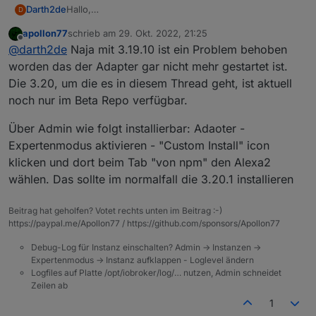
Hallo,
Darth2de
D
erst mal super für die Antwort schon mal.
apollon77
schrieb am
29. Okt. 2022, 21:25
Der Adapter ist 3.19.10 (konnte 3.20 noch nicht
zuletzt editiert von
Offline
@
darth2de
Naja mit 3.19.10 ist ein Problem behoben
Ich möchte also weniger Alexa direkt steuern via
installieren)
iobroker sondern mache mir die gefundenen Devices
ich habe in Alexa diverse Geräte, (Im
worden das der Adapter gar nicht mehr gestartet ist.
zu nutze um sie über iobroker in Der Mediola -App
Wohnzimmer sind also diverse Geräte
Muss ich etwas aktualisieren um die 3.20 Version zu
Die 3.20, um die es in diesem Thread geht, ist aktuell
mit einem Button steuern zu können.
unterschiedlicher Hersteller) welche in Alexa
sehen oder wird mir die später automatisch
noch nur im Beta Repo verfügbar.
unter einer Gruppe angelegt wurde. Dann
angezeigt?
brauche ich in Mediola nur noch im Gateway -
Über Admin wie folgt installierbar: Adaoter -
"iobroker" das Device "Alexa - Wohnzimmer"
einbinden und kann it einem Klick in der AIO
Expertenmodus aktivieren - "Custom Install" icon
Mediola App die unterschiedlichen Geräte
klicken und dort beim Tab "von npm" den Alexa2
steuern ( also yeelight Lampe, Osram
wählen. Das sollte im normalfall die 3.20.1 installieren
Steckdose, Hue Lichter und andere unbekannte
Geräte wo es auch kein Iobroker Adapter gibt)
Beitrag hat geholfen? Votet rechts unten im Beitrag :-)
https://paypal.me/Apollon77 / https://github.com/sponsors/Apollon77
Debug-Log für Instanz einschalten? Admin -> Instanzen ->
Expertenmodus -> Instanz aufklappen - Loglevel ändern
Logfiles auf Platte /opt/iobroker/log/… nutzen, Admin schneidet
Zeilen ab
1