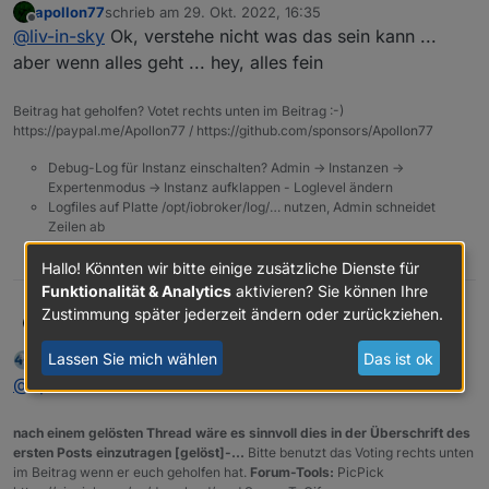
apollon77
schrieb am
29. Okt. 2022, 16:35
situation: keine ahnung was da ist.
zuletzt editiert von
Offline
@
liv-in-sky
Ok, verstehe nicht was das sein kann ...
alexa2.1 ist abgeschalten
aber wenn alles geht ... hey, alles fein
zusammengefaßt:
github update gemacht - vorher wieder ein
im moment funktioniert alles
Beitrag hat geholfen? Votet rechts unten im Beitrag :-)
smartdevice gelöscht
https://paypal.me/Apollon77 / https://github.com/sponsors/Apollon77
nach update adapter kam dp vom smart device
Debug-Log für Instanz einschalten? Admin -> Instanzen ->
nicht
Expertenmodus -> Instanz aufklappen - Loglevel ändern
Logfiles auf Platte /opt/iobroker/log/… nutzen, Admin schneidet
dann instanz 0 gestoppt - debug eingeschalten
Zeilen ab
dann gestartet und dp war wieder da - und
0
Hallo! Könnten wir bitte einige zusätzliche Dienste für
schaltbar über objekte
Funktionalität & Analytics
aktivieren? Sie können Ihre
dann debug wieder abgestellt - nach neustart
Zustimmung später jederzeit ändern oder zurückziehen.
apollon77
@
liv-in-sky
Ok, verstehe nicht was das sein kann ...
kann ich immer noch schalten
aber wenn alles geht ... hey, alles fein
Lassen Sie mich wählen
Das ist ok
liv-in-sky
schrieb am
29. Okt. 2022, 16:36
zuletzt editiert von liv-in-sky
alexa2.1 enabled
Offline
@
apollon77
sehe ich auch so :-) danke
alexa.0 ist noch schaltbar :-)
nach einem gelösten Thread wäre es sinnvoll dies in der Überschrift des
leider kann ich den 1er nicht mit schalten testen
ersten Posts einzutragen [gelöst]-...
Bitte benutzt das Voting rechts unten
- ist in anderem ort und hat auch keine smart-
im Beitrag wenn er euch geholfen hat.
Forum-Tools:
PicPick
devices