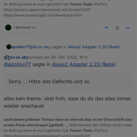
benutzt und dort "Licht Kellertreppe
im Beitrag wenn er euch geholfen hat.
Forum-Tools:
PicPick
ein" geschaltet, das funktioniert auch
https://picpick.app/en/download/ und ScreenToGif
einwandfrei.
https://www.screentogif.com/downloads.html
Aber die Tage der Leuchte sind auch
gezaehlt... :-)
1 Antwort
0
@
liv-in-sky
sagte in
Alexa2 Adapter 3.20 (Beta)
:
apollon77
liv-in-sky
schrieb am
29. Okt. 2022, 16:11
zuletzt editiert von
Offline
könnte das ein problem sein - also 2 instanzen
@
apollon77
sagte in
Alexa2 Adapter 3.20 (Beta)
:
- verschiedene user - selber iobroker server
3.20.1 is your friend. GitHub schon da. npm und Beta
als nächstes.
Sorry ... Hitze des Gefechts und so
bei Dir kann es sein das die 3.20.0 die Smatrthoem
Device Objekte der instanzen
durcheinandergewürfelt hat (also die instanz die als
alles kein thema- sind froh, dass du dir das alles immer
zweites gestartet ist könnte vllt die Geräte der ersten
wieder anschaust
anzeigen zusätzlich zu den anderen von früher.
Musst Du bitte einmal manuell aufräumen oder alle
nach einem gelösten Thread wäre es sinnvoll dies in der Überschrift des
löschen und mit der 3.20.1 "neu aufbauen lassen".
ersten Posts einzutragen [gelöst]-...
Bitte benutzt das Voting rechts unten
Sorry ... Hitze des Gefechts und so :-(
im Beitrag wenn er euch geholfen hat.
Forum-Tools:
PicPick
https://picpick.app/en/download/ und ScreenToGif