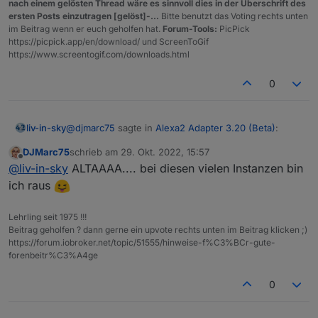
nach einem gelösten Thread wäre es sinnvoll dies in der Überschrift des
ersten Posts einzutragen [gelöst]-...
Bitte benutzt das Voting rechts unten
im Beitrag wenn er euch geholfen hat.
Forum-Tools:
PicPick
https://picpick.app/en/download/ und ScreenToGif
https://www.screentogif.com/downloads.html
0
@
djmarc75
sagte in
Alexa2 Adapter 3.20 (Beta)
:
liv-in-sky
DJMarc75
schrieb am
29. Okt. 2022, 15:57
zuletzt editiert von
Offline
@
liv-in-sky
version ?
@
liv-in-sky
ALTAAAA.... bei diesen vielen Instanzen bin
ich raus
Spoiler
Lehrling seit 1975 !!!
Beitrag geholfen ? dann gerne ein upvote rechts unten im Beitrag klicken ;)
https://forum.iobroker.net/topic/51555/hinweise-f%C3%BCr-gute-
forenbeitr%C3%A4ge
0