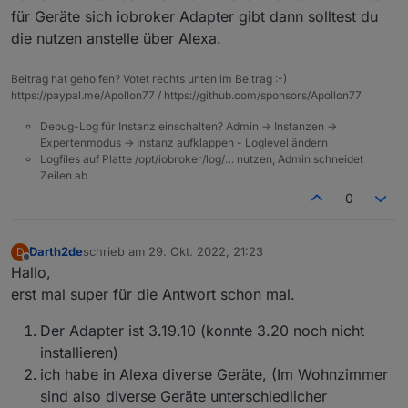
geholt habe und somit via iobroker (Ist ein Gateway
für Geräte sich iobroker Adapter gibt dann solltest du
in Mediola) diese Geräte Visualisiert in der der App
die nutzen anstelle über Alexa.
"AIO Creator" steuern konnte. Das heisst, ich konnte
Devices via Alexa-Devices steuern, welche ich sonst
nie in Mediola gesehen hätte (Hoffe, ich konnte gut
Beitrag hat geholfen? Votet rechts unten im Beitrag :-)
darstellen, dass die Devices für mich Ideal waren und
https://paypal.me/Apollon77 / https://github.com/sponsors/Apollon77
sehr hilfreich). Mit anderen Worten, ich konnte via
Mediola Geräte steuern (Via iobroker Alexa Object).
Debug-Log für Instanz einschalten? Admin -> Instanzen ->
Iobroker war somit das Anzeigegerät und Suchgerät
Expertenmodus -> Instanz aufklappen - Loglevel ändern
für alle SmartHome-Geräte (da in Alexa so ziemlich
Logfiles auf Platte /opt/iobroker/log/… nutzen, Admin schneidet
Zeilen ab
alles gefunden wird.
0
Darth2de
schrieb am
29. Okt. 2022, 21:23
D
zuletzt editiert von
Offline
Hallo,
erst mal super für die Antwort schon mal.
Der Adapter ist 3.19.10 (konnte 3.20 noch nicht
installieren)
ich habe in Alexa diverse Geräte, (Im Wohnzimmer
sind also diverse Geräte unterschiedlicher