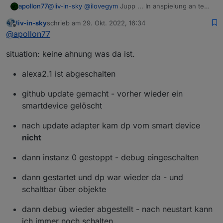
apollon77
@
liv-in-sky
@
ilovegym
Jupp ... In anspielung an text
oben: Muss man ne "Leuchte" sein
gg
(hoffe Deine
liv-in-sky
schrieb am
29. Okt. 2022, 16:34
tage sind noch nicht gezählt) :-)
zuletzt editiert von
Offline
@
apollon77
situation: keine ahnung was da ist.
alexa2.1 ist abgeschalten
github update gemacht - vorher wieder ein
smartdevice gelöscht
nach update adapter kam dp vom smart device
nicht
dann instanz 0 gestoppt - debug eingeschalten
dann gestartet und dp war wieder da - und
schaltbar über objekte
dann debug wieder abgestellt - nach neustart kann
ich immer noch schalten