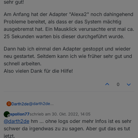
sehr gut!
Am Anfang hat der Adapter "Alexa2" noch dahingehend
Probleme bereitet, als dass er das System mächtig
ausgebremst hat. Ein Mausklick verursachte erst mal ca.
25 Sekunden warten bis dieser durchgeführt wurde.
Dann hab ich einmal den Adapter gestoppt und wieder
neu gestartet. Seitdem kann ich wie früher sehr gut und
schnell arbeiten.
Also vielen Dank für die Hilfe!
0
@
darth2de
Darth2de
D
Hallo apollon77. Mega vielen Dank für die Hilfe. Habe
apollon77
schrieb am
30. Okt. 2022, 14:05
heute die Devices wieder gesehen und konnte diese
Am Anfang hat der Adapter "Alexa2" noch
zuletzt editiert von
Offline
@
darth2de
hm … ohne logs oder mehr Infos ist es sehr
auch entsprechend einbinden. Also bisher erst mal
dahingehend Probleme bereitet, als dass er das
alles sehr gut!
System mächtig ausgebremst hat. Ein Mausklick
Dann hab ich einmal den Adapter gestoppt und
schwer da irgendwas zu zu sagen. Aber gut das es tut
verursachte erst mal ca. 25 Sekunden warten bis
wieder neu gestartet. Seitdem kann ich wie früher
jetzt.