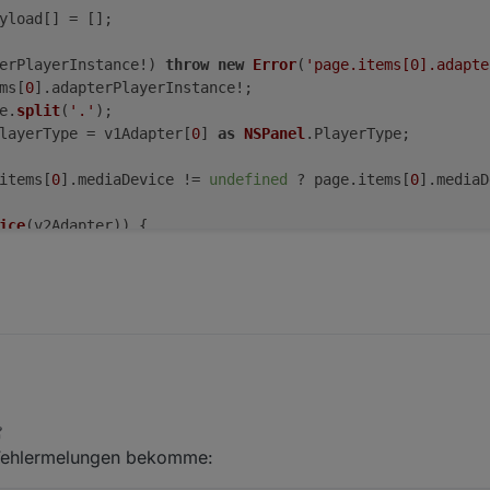
yload
[] = [];

erPlayerInstance
!) 
throw
new
Error
(
'page.items[0].adapte
ms
[
0
].
adapterPlayerInstance
!;

e.
split
(
'.'
);

layerType
 = v1Adapter[
0
] 
as
NSPanel
.
PlayerType
;

items
[
0
].
mediaDevice
 != 
undefined
 ? page.
items
[
0
].
mediaD
ice
(v2Adapter)) {

hrow
new
Error
(
`Error in cardMedia! mediaDevice is empty
 vMediaDevice, page.
items
[
0
].
adapterPlayerInstance
!);

if the alwaysOnDisplay parameter is specified (true)
dia'
 && pageCounter == 
0
 && page.
items
[
0
].
alwaysOnDispla
ad
: 
'pageType~cardMedia'
});

waysOnDisplay
 != 
undefined
) {

].
alwaysOnDisplay
) {

e Fehlermelungen bekomme:
= 
1
;

 == 
false
) {
