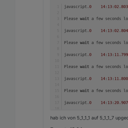
                        alwaysOn
javascript.
0
14
:
13
:
02
.
803
SendToPa
subscrib
Please 
wait
 a few seconds lo
if
 (v2Ad
subs
javascript.
0
14
:
13
:
02
.
804
                        } 
else
i
setS
Please 
wait
 a few seconds lo
setS
setS
javascript.
0
14
:
13
:
11.799
                        }

                    }

Please 
wait
 a few seconds lo
                }

            }

javascript.
0
14
:
13
:
11.800
        } 
else
if
 (page.
type
 == 
            alwaysOn = 
true
;

Please 
wait
 a few seconds lo
subscribeMediaSubscr
if
 (v2Adapter == 
'so
javascript.
0
14
:
13
:
20.907
subscribeMediaSu
            }

Please 
wait
 a few seconds lo
        } 
else
if
 (page.
type
 == 
hab ich von 5_1_1_1 auf 5_1_1_7 upge
//Do Nothing
javascript.
0
14
:
13
:
20.907