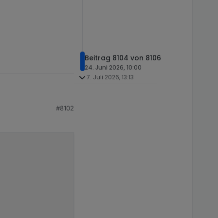
Beitrag 8104 von 8106
24. Juni 2026, 10:00
7. Juli 2026, 13:13
#8102
nn ich mir das