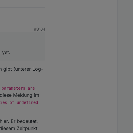
loaded yet.
loaded yet.
#8104
0'
 : 
''
;

 + 
Seconds
 + (
getState
(id + 
'.DURATION'
).
val
 % 
60
);

s are loaded yet.

 yet.
s are loaded yet.

 gibt (unterer Log-
s are loaded yet.

 parameters are
a diese Meldung im
ies of undefined
s are loaded yet.

hler. Er bedeutet,
 diesem Zeitpunkt
s are loaded yet.
