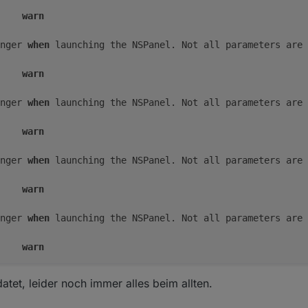
 = 
true
;

warn
nel
({
payload
: 
'timeout~0'
});

eMediaSubscriptions
(page.
items
[
0
].
id
);

nger 
when
 launching the NSPanel. Not all parameters are 
apter == 
'sonos'
) {

cribeMediaSubscriptionsSonosAdd
(page.
items
[
0
].
id
);

warn
f
 (v2Adapter == 
'spotify-premium'
) {

tate
(vInstance + 
'getDevices'
, 
true
);

nger 
when
 launching the NSPanel. Not all parameters are 
tate
(vInstance + 
'getPlaybackInfo'
, 
true
);

tate
(vInstance + 
'getPlaylists'
, 
true
);

warn
nger 
when
 launching the NSPanel. Not all parameters are 
warn
'cardMedia'
 && pageCounter == 
1
) {

nger 
when
 launching the NSPanel. Not all parameters are 
iptions
(page.
items
[
0
].
id
);

nos'
) {

warn
bscriptionsSonosAdd
(page.
items
[
0
].
id
);

nger 
when
 launching the NSPanel. Not all parameters are 
'cardMedia'
 && pageCounter == -
1
) {

datet, leider noch immer alles beim allten.
warn