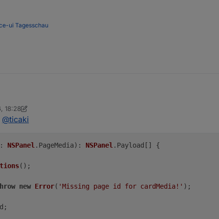
         } 

ce-ui
Tagesschau
, 18:28
ann bitte mal hier die komplette GenerateMediaPage reinwerfen. Dann ka
tStuffCoyote
n
@
ticaki
: 
NSPanel
.
PageMedia
): 
NSPanel
.
Payload
[] {

tions
();

hrow
new
Error
(
'Missing page id for cardMedia!'
);

d
;
