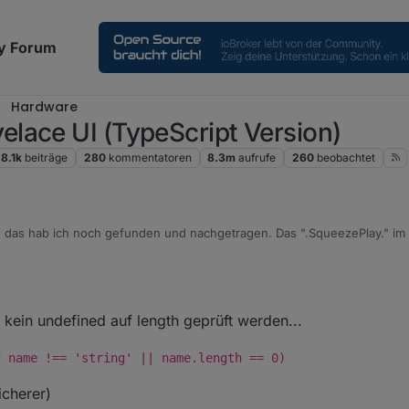
y Forum
Hardware
lace UI (TypeScript Version)
8.1k
beiträge
280
kommentatoren
8.3m
aufrufe
260
beobachtet
 das hab ich noch gefunden und nachgetragen. Das ".SqueezePlay." im 
 schlicht nicht.
ch mein "undefined".
heul
cklist[currentIndex].Artist + '|' + lmstracklist[current
f kein undefined auf length geprüft werden...
ndefined || author == "undefined") {

 nicht klappen, author wird ja zugewiesen und kann nnicht undefined s
getState(id + '.ARTIST').val;

f name !== 'string' || name.length == 0)
       author = lmstracklist[currentIndex].Artist;

         if (author == undefined || author == "undefined"
icherer)
             author = getState(id + '.ARTIST').val;
