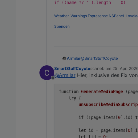
if ((name ?? '').length == 0)
               
Weather-Warnings
Espresense
NSPanel-Lovela
Spenden
@
SmartStuffCoyote
Armilar
SmartStuffCoyote
schrieb am
25. Apr. 2026
Wenn es jetzt funktioniert, d
zuletzt editiert von Smar
@
Armilar
Hier, inklusive des Fix vo
zusammensuchen sparen.
Offline
function
GenerateMediaPage
 (
page
try
 {

unsubscribeMediaSubscrip
if
 (!page.
items
[
0
].
id
) 
t
let
 id = page.
items
[
0
].
i
let
 tid = 
0
;
