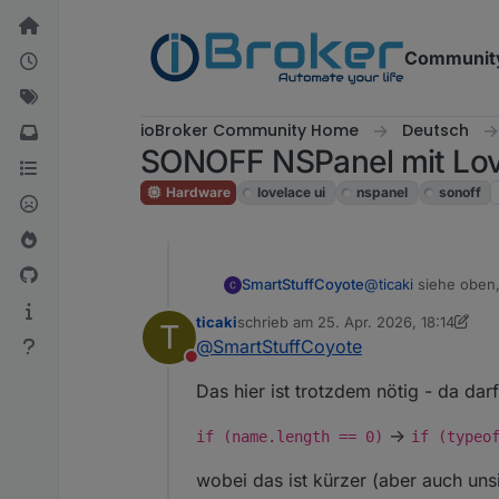
Weiter zum Inhalt
Communit
ioBroker Community Home
Deutsch
SONOFF NSPanel mit Love
Hardware
lovelace ui
nspanel
sonoff
@
ticaki
siehe oben,
SmartStuffCoyote
falsch. Das existiert
ticaki
schrieb am
25. Apr. 2026, 18:14
T
Hab aber immer no
zuletzt editiert von ticaki
@
SmartStuffCoyote
Nicht stören
author = lmstra
Das hier ist trotzdem nötig - da dar
if (author == u
Das kann aber auch
      author = 
->
if (name.length == 0)
if (typeo
               
               
wobei das ist kürzer (aber auch uns
klappt bei mir.
               