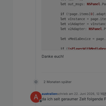
let
out_msgs
: 
NSPanel
.
Pa
if
 (!page.
items
[
0
].
adapt
let
 vInstance = page.
ite
let
 v1Adapter = vInstanc
let
v2Adapter
: 
NSPanel
.
P
let
 vMediaDevice = page.
if
 (
isPlayerWithMediaDev
if
 (!vMediaDevice) 
t
Danke euch!
        }

createAutoMediaAlias
(id,
// Leave the display on 
if
 (page.
type
 == 
'cardMe
2 Monaten später
            out_msgs.
push
({
paylo
if
 (page.
items
[
0
].
al
if
 (page.
items
[
0
australien
schrieb am
22. Juni 2026, 12:16
A
zuletzt editiert von australien
da ich seit geraumer Zeit folgend
                    pageCounter 
Offline
if
 (alwaysOn