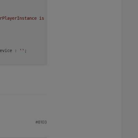
rPlayerInstance is undefined!'
);

evice
 : 
''
;

! Page: 
${
JSON
.stringify(page)}
`
);

y
 != 
undefined
) {

#8103