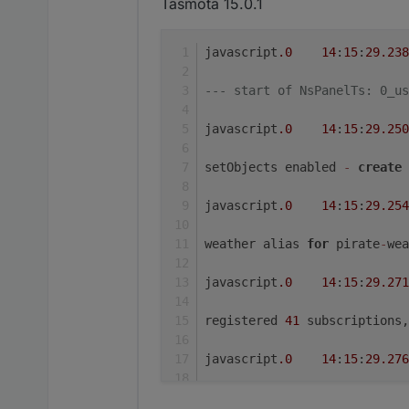
Tasmota 15.0.1
        } 
else
 {

            out_msgs.
push
({
paylo
Please 
wait
 a few seconds lo
        }

javascript
.0
14
:
15
:
29.238
javascript.
0
14
:
13
:
29.924
if
 (
existsObject
(id)) {

--- start of NsPanelTs: 0_us
Please 
wait
 a few seconds lo
let
 name = 
""
;

javascript
.0
14
:
15
:
29.250
if
 (page.
items
[
0
].
sh
javascript.
0
14
:
13
:
29.924
//name = getStat
setObjects enabled 
-
create
 
                name = 
getState
(
Please 
wait
 a few seconds lo
//name = page.he
javascript
.0
14
:
15
:
29.254
            } 
else
 {

javascript.
0
14
:
13
:
38.948
                name = 
getState
(
weather alias 
for
 pirate
-
wea
console
.
log
(
"###
Please 
wait
 a few seconds lo
            }

javascript
.0
14
:
15
:
29.271
let
 title = 
getState
javascript.
0
14
:
13
:
38.948
if
 (title && title.
i
registered 
41
 subscriptions,
                title = title.
sp
Please 
wait
 a few seconds lo
            }

javascript
.0
14
:
15
:
29.276
javascript.
0
14
:
13
:
47.996
if
 (title.
length
 > 
2
Updates 
for
 NSPanel availabl
                title = title.
sl