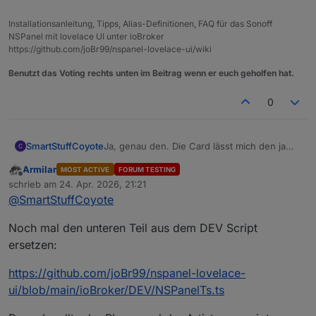
Installationsanleitung, Tipps, Alias-Definitionen, FAQ für das Sonoff
NSPanel mit lovelace UI unter ioBroker
https://github.com/joBr99/nspanel-lovelace-ui/wiki
Benutzt das Voting rechts unten im Beitrag wenn er euch geholfen hat.
0
SmartStuffCoyote
Ja, genau den. Die Card lässt mich den ja
sogar wählen, aber ich sehe den dann
Armilar
MOST ACTIVE
FORUM TESTING
nirgendwo. Ich würd aber gern wissen, ob
Offline
schrieb am
24. Apr. 2026, 21:21
ich Bad oder Esszimmer steuere. :)
zuletzt editiert von
@
SmartStuffCoyote
Noch mal den unteren Teil aus dem DEV Script
ersetzen:
https://github.com/joBr99/nspanel-lovelace-
ui/blob/main/ioBroker/DEV/NSPanelTs.ts