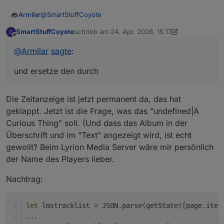
@
SmartStuffCoyote
Armilar
SmartStuffCoyote
schrieb am
24. Apr. 2026, 15:17
Suche mal für einen Test nach:
zuletzt editiert von SmartStuffCoyote
Offline
@
Armilar
sagte
:
und ersetze den durch
und ersetze den durch
Die Zeitanzeige ist jetzt permanent da, das hat
geklappt. Jetzt ist die Frage, was das "undefined|A
Curious Thing" soll. (Und dass das Album in der
Überschrift und im "Text" angezeigt wird, ist echt
gewollt? Beim Lyrion Media Server wäre mir persönlich
der Name des Players lieber.
Nachtrag:
let
 lmstracklist = JSON.parse(getState([page.item
...