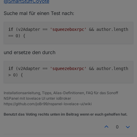
@
SmartStuffCoyote
Suche mal für einen Test nach:
if
(v2Adapter ==
'squeezeboxrpc'
&& author.length
== 0) {
und ersetze den durch
if
(v2Adapter ==
'squeezeboxrpc'
&& author.length
> 0) {
Installationsanleitung, Tipps, Alias-Definitionen, FAQ für das Sonoff
NSPanel mit lovelace UI unter ioBroker
https://github.com/joBr99/nspanel-lovelace-ui/wiki
Benutzt das Voting rechts unten im Beitrag wenn er euch geholfen hat.
0