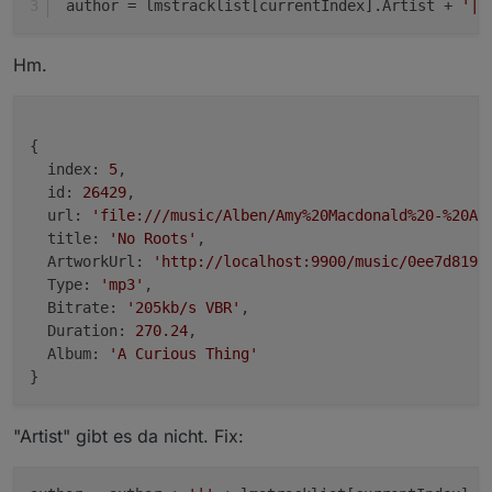
 author = lmstracklist[currentIndex].Artist + 
'|'
Hm.
{

index:
5
,

id:
26429
,

url:
'file:///music/Alben/Amy%20Macdonald%20-%20A%
title:
'No Roots'
,

ArtworkUrl:
'http://localhost:9900/music/0ee7d819/
Type:
'mp3'
,

Bitrate:
'205kb/s VBR'
,

Duration:
270.24
,

Album:
'A Curious Thing'
"Artist" gibt es da nicht. Fix: