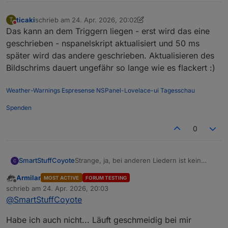
ticaki
schrieb am
24. Apr. 2026, 20:02
T
zuletzt editiert von ticaki
Nicht stören
Das kann an dem Triggern liegen - erst wird das eine
geschrieben - nspanelskript aktualisiert und 50 ms
später wird das andere geschrieben. Aktualisieren des
Bildschrims dauert ungefähr so lange wie es flackert :)
Weather-Warnings
Espresense
NSPanel-Lovelace-ui
Tagesschau
Spenden
0
Strange, ja, bei anderen Liedern ist kein
SmartStuffCoyote
"undefined".
Armilar
MOST ACTIVE
FORUM TESTING
Natürlich sind die Daten im ID3-Tag, wo
Offline
schrieb am
24. Apr. 2026, 20:03
sollte der LMS die Informationen sonst her
zuletzt editiert von
@
SmartStuffCoyote
haben...
Aber gut, irgendwas passt da auf meiner
Seite nicht, was auch immer das sein mag.
Habe ich auch nicht... Läuft geschmeidig bei mir
Aber diese kurze Unterbrechung, wo nur