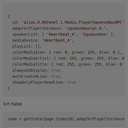
{

id:
'alias.0.NSPanel.1.Media.PlayerSqueezeboxRPC'
,

adapterPlayerInstance:
'squeezeboxrpc.0.'
,

speakerList:
 [ 
'Heartbeat_4'
, 
'Squeezebox'
 ],

mediaDevice:
'Heartbeat_4'
,

playList:
 [],

colorMediaIcon:
 { 
red:
0
, 
green:
255
, 
blue:
0
 },

colorMediaArtist:
 { 
red:
255
, 
green:
255
, 
blue:
0
 }
colorMediaTitle:
 { 
red:
255
, 
green:
255
, 
blue:
0
 },
alwaysOnDisplay:
true
,

autoCreateALias:
true
,

showOnlyPlayerHeadline:
true
Ich habe
name
 = getState(page.items[
0
].adapterPlayerInstance 