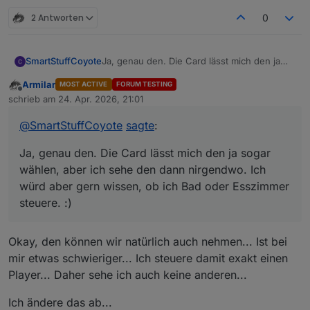
2 Antworten
0
SmartStuffCoyote
Ja, genau den. Die Card lässt mich den ja
sogar wählen, aber ich sehe den dann
Armilar
MOST ACTIVE
FORUM TESTING
nirgendwo. Ich würd aber gern wissen, ob
Offline
schrieb am
24. Apr. 2026, 21:01
ich Bad oder Esszimmer steuere. :)
zuletzt editiert von
@
SmartStuffCoyote
sagte
:
Ja, genau den. Die Card lässt mich den ja sogar
wählen, aber ich sehe den dann nirgendwo. Ich
würd aber gern wissen, ob ich Bad oder Esszimmer
steuere. :)
Okay, den können wir natürlich auch nehmen... Ist bei
mir etwas schwieriger... Ich steuere damit exakt einen
Player... Daher sehe ich auch keine anderen...
Ich ändere das ab...