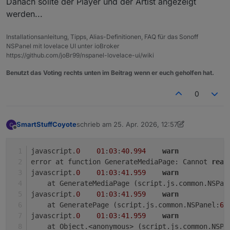
Danach sollte der Player und der Artist angezeigt
werden...
Installationsanleitung, Tipps, Alias-Definitionen, FAQ für das Sonoff
NSPanel mit lovelace UI unter ioBroker
https://github.com/joBr99/nspanel-lovelace-ui/wiki
Benutzt das Voting rechts unten im Beitrag wenn er euch geholfen hat.
0
SmartStuffCoyote
schrieb am
25. Apr. 2026, 12:57
zuletzt editiert von SmartStuffCoyote
Offline
javascript.
0
01
:
03
:
40.994
warn
error at function GenerateMediaPage: Cannot 
read
javascript.
0
01
:
03
:
41.959
warn
    at GenerateMediaPage (script.js.common.NSPan
javascript.
0
01
:
03
:
41.959
warn
    at GeneratePage (script.js.common.NSPanel:
60
javascript.
0
01
:
03
:
41.959
warn
    at Object.<anonymous> (script.js.common.NSPa