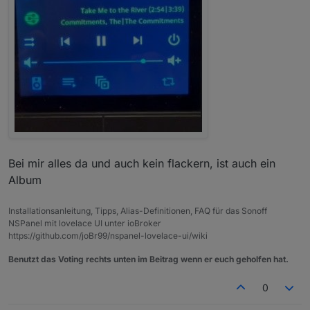
    "Type": "mp3",

    "Bitrate": "320kb/s CBR",

    "Duration": 203.306,

    "Album": "Romanticize The Dive"

  }

Bei mir alles da und auch kein flackern, ist auch ein
Album
Installationsanleitung, Tipps, Alias-Definitionen, FAQ für das Sonoff
NSPanel mit lovelace UI unter ioBroker
https://github.com/joBr99/nspanel-lovelace-ui/wiki
Benutzt das Voting rechts unten im Beitrag wenn er euch geholfen hat.
0