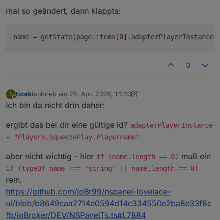
mal so geändert, dann klappts:
name
 = getState(page.items[
0
].adapterPlayerInstance 
0
ticaki
schrieb am
25. Apr. 2026, 14:40
T
zuletzt editiert von ticaki
Nicht stören
Ich bin da nicht drin daher:
ergibt das bei dir eine gültige id?
adapterPlayerInstance
+ "Players.SqueezePlay.Playername"
aber nicht wichtig - hier
muß ein
if (name.length == 0)
if (typeOf name !== 'string' || name.length == 0)
rein.
https://github.com/joBr99/nspanel-lovelace-
ui/blob/b8649caa2714e0594d14c334550e2ba8e33f8c
fb/ioBroker/DEV/NSPanelTs.ts#L7884