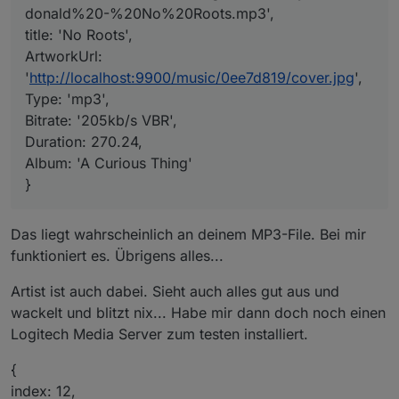
  index: 5,

donald%20-%20No%20Roots.mp3',
  id: 26429,

title: 'No Roots',
  url: 'file:///music/Alben/Amy%20Mac
  title: 'No Roots',

ArtworkUrl:
Jetzt ist es umgekehrt, jetzt fliegt der Text
  ArtworkUrl: 'http://localhost:9900/m
'
http://localhost:9900/music/0ee7d819/cover.jpg
',
alle 10 Sekunden mal weg und da steht dann
  Type: 'mp3',

Type: 'mp3',
für einen Moment nur "No Roots".
  Bitrate: '205kb/s VBR',

Bitrate: '205kb/s VBR',
  Duration: 270.24,

  Album: 'A Curious Thing'

Duration: 270.24,
Album: 'A Curious Thing'
}
Das liegt wahrscheinlich an deinem MP3-File. Bei mir
funktioniert es. Übrigens alles...
Artist ist auch dabei. Sieht auch alles gut aus und
wackelt und blitzt nix... Habe mir dann doch noch einen
Logitech Media Server zum testen installiert.
{
index: 12,