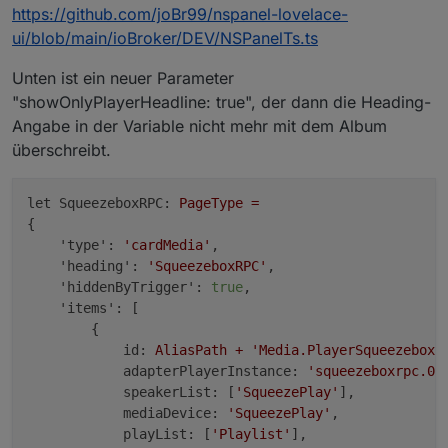
{

https://github.com/joBr99/nspanel-lovelace-
"Artist" gibt es da nicht. Fix:
  index: 5,

ui/blob/main/ioBroker/DEV/NSPanelTs.ts
  id: 26429,

  url: 'file:///music/Alben/Amy%20Mac
Unten ist ein neuer Parameter
  title: 'No Roots',

Jetzt ist es umgekehrt, jetzt fliegt der Text
"showOnlyPlayerHeadline: true", der dann die Heading-
  ArtworkUrl: 'http://localhost:9900/m
alle 10 Sekunden mal weg und da steht dann
  Type: 'mp3',

Angabe in der Variable nicht mehr mit dem Album
für einen Moment nur "No Roots".
  Bitrate: '205kb/s VBR',

überschreibt.
  Duration: 270.24,

  Album: 'A Curious Thing'

let SqueezeboxRPC:
PageType
=
{

'type':
'cardMedia'
,

'heading':
'SqueezeboxRPC'
,

'hiddenByTrigger':
true
,

'items':
 [

        { 

id:
AliasPath
+
'Media.PlayerSqueezeboxR
adapterPlayerInstance:
'squeezeboxrpc.0.
speakerList:
 [
'SqueezePlay'
],

mediaDevice:
'SqueezePlay'
,

playList:
 [
'Playlist'
],
