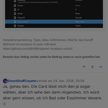
Installationsanleitung, Tipps, Alias-Definitionen, FAQ für das Sonoff
NSPanel mit lovelace UI unter ioBroker
https://github.com/joBr99/nspanel-lovelace-ui/wiki
Benutzt das Voting rechts unten im Beitrag wenn er euch geholfen hat.
0
SmartStuffCoyote
schrieb am
24. Apr. 2026, 20:58
zuletzt editiert von
Offline
Ja, genau den. Die Card lässt mich den ja sogar
wählen, aber ich sehe den dann nirgendwo. Ich würd
aber gern wissen, ob ich Bad oder Esszimmer steuere.
:)