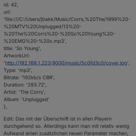
id: 42,
url:
'file:///C:/Users/jbakk/Music/Corrs,%20The/1999%20-
%20MTV%20Unplugged/13%20-
%20The%20Corrs%20-%20So%20Young%20-
%20EMG%20-%20x.mp3',
title: 'So Young',
ArtworkUrl:
'
http://192.168.1.223:9000/music/5c0fd3c0/cover.jpg
',
Type: 'mp3',
Bitrate: '192kb/s CBR',
Duration: '293.72',
Artist: 'The Corrs',
Album: 'Unplugged'
},
Edit: Das mit der Überschrift ist in allen Playern
durchgehend so. Allerdings kann man mit relativ wenig
Aufwand einen zusätzlichen neuen Parameter machen,