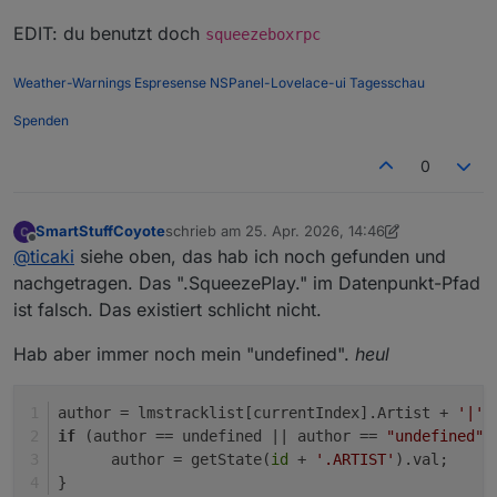
EDIT: du benutzt doch
squeezeboxrpc
Weather-Warnings
Espresense
NSPanel-Lovelace-ui
Tagesschau
Spenden
0
SmartStuffCoyote
schrieb am
25. Apr. 2026, 14:46
zuletzt editiert von SmartStuffCoyote
Offline
@
ticaki
siehe oben, das hab ich noch gefunden und
nachgetragen. Das ".SqueezePlay." im Datenpunkt-Pfad
ist falsch. Das existiert schlicht nicht.
Hab aber immer noch mein "undefined".
heul
author = lmstracklist[currentIndex].Artist + 
'|'
 
if
 (author == undefined || author == 
"undefined"
)
      author = getState(
id
 + 
'.ARTIST'
).val;
}