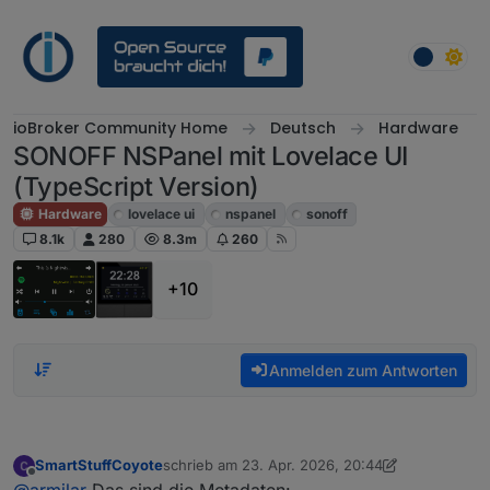
Weiter zum Inhalt
ioBroker Community Home
Deutsch
Hardware
SONOFF NSPanel mit Lovelace UI
(TypeScript Version)
Hardware
lovelace ui
nspanel
sonoff
8.1k
280
8.3m
260
+10
Anmelden zum Antworten
SmartStuffCoyote
schrieb am
23. Apr. 2026, 20:44
zuletzt editiert von SmartStuffCoyote
Offline