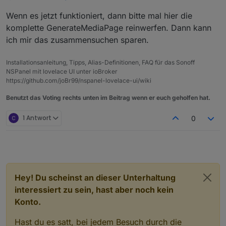
if (author == undefined || author == "
Das kann aber auch nicht klappen, author
Wenn es jetzt funktioniert, dann bitte mal hier die
      author = getState(id + '.ARTIST'
wird ja zugewiesen und kann nnicht
komplette GenerateMediaPage reinwerfen. Dann kann
undefined sein.
                      author = lmstrac
ich mir das zusammensuchen sparen.
                        if (author == 
klappt bei mir.
                            author = g
                        } 

Installationsanleitung, Tipps, Alias-Definitionen, FAQ für das Sonoff
NSPanel mit lovelace UI unter ioBroker
https://github.com/joBr99/nspanel-lovelace-ui/wiki
Benutzt das Voting rechts unten im Beitrag wenn er euch geholfen hat.
1 Antwort
0
Hey! Du scheinst an dieser Unterhaltung
interessiert zu sein, hast aber noch kein
Konto.
Hast du es satt, bei jedem Besuch durch die