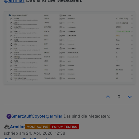
@
armilar
Das sind die Metadaten:
0
@
armilar
Das sind die Metadaten:
SmartStuffCoyote
Armilar
MOST ACTIVE
FORUM TESTING
Offline
schrieb am
24. Apr. 2026, 12:38
zuletzt editiert von