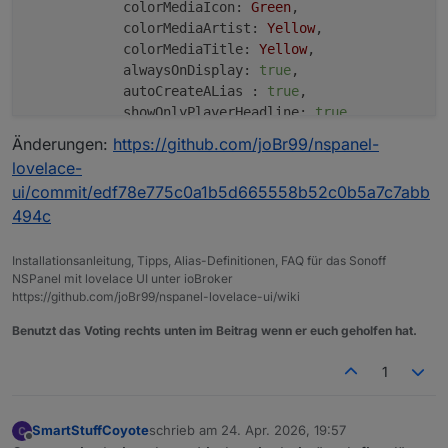
colorMediaIcon:
Green
,

colorMediaArtist:
Yellow
,

colorMediaTitle:
Yellow
,

alwaysOnDisplay:
true
,

autoCreateALias :
true
,

showOnlyPlayerHeadline:
true
        }

Änderungen:
https://github.com/joBr99/nspanel-
    ]

lovelace-
}
;
ui/commit/edf78e775c0a1b5d665558b52c0b5a7c7abb
494c
Installationsanleitung, Tipps, Alias-Definitionen, FAQ für das Sonoff
NSPanel mit lovelace UI unter ioBroker
https://github.com/joBr99/nspanel-lovelace-ui/wiki
Benutzt das Voting rechts unten im Beitrag wenn er euch geholfen hat.
1
SmartStuffCoyote
schrieb am
24. Apr. 2026, 19:57
zuletzt editiert von
Offline