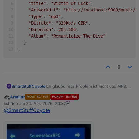
"title"
: 
"Victim Of Luck"
,
"ArtworkUrl"
: 
"http://localhost:9900/music/9
"Type"
: 
"mp3"
,
"Bitrate"
: 
"320kb/s CBR"
,
"Duration"
: 
203.306
,
"Album"
: 
"Romanticize The Dive"
  }
]
0
Ich glaube, das Problem ist nicht das MP3.
SmartStuffCoyote
Sondern die Playlist. Es werden ja nicht die
Armilar
MOST ACTIVE
FORUM TESTING
Daten der Datei abgefragt, sondern die der
[

Offline
schrieb am
24. Apr. 2026, 20:32
Playlist. Der Artist fehlt da bei mir einfach.
  {

zuletzt editiert von Armilar
@
SmartStuffCoyote
Egal, ob ich eine gespeicherte Playlist oder
    "index": 0,

ein Album oder nur einen einzelnen Song
    "id": 31792,

starte.
    "url": "file:///music/Alben/Metri
    "title": "Victim Of Luck",

    "ArtworkUrl": "http://localhost:99