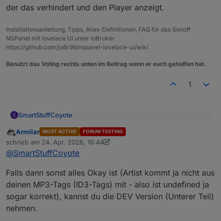
der das verhindert und den Player anzeigt.
Installationsanleitung, Tipps, Alias-Definitionen, FAQ für das Sonoff
NSPanel mit lovelace UI unter ioBroker
https://github.com/joBr99/nspanel-lovelace-ui/wiki
Benutzt das Voting rechts unten im Beitrag wenn er euch geholfen hat.
1
SmartStuffCoyote
@
Armilar
sagte
:
Armilar
MOST ACTIVE
FORUM TESTING
Offline
Die Zeitanzeige ist jetzt permanent da, das
und ersetze den durch
schrieb am
24. Apr. 2026, 19:44
zuletzt editiert von Armilar
hat geklappt. Jetzt ist die Frage, was das
@
SmartStuffCoyote
"undefined|A Curious Thing" soll. (Und dass
Nachtrag:
das Album in der Überschrift und im "Text"
Falls dann sonst alles Okay ist (Artist kommt ja nicht aus
angezeigt wird, ist echt gewollt? Beim Lyrion
let lmstracklist = JSON.parse(getStat
deinen MP3-Tags (ID3-Tags) mit - also ist undefined ja
Media Server wäre mir persönlich der Name
...

sogar korrekt), kannst du die DEV Version (Unterer Teil)
Hm.
des Players lieber.
nehmen.