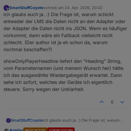
SmartStuffCoyote
schrieb am
24. Apr. 2026, 20:42
zuletzt editiert von
Offline
Ich glaubs euch ja. :) Die Frage ist, warum schickt
entweder der LMS die Daten nicht an den Adapter oder
der Adapter die Daten nicht ins JSON. Wenn es häufiger
vorkommt, dann wäre ein Fallback vielleicht nicht
schlecht. (Der author ist ja eh schon da, warum
nochmal beschaffen?)
showOnlyPlayerHeadline liefert den "Heading" String,
vom Parameternamen (und meinem Wunsch her) hätte
ich das ausgewählte Wiedergabegerät erwartet. Dann
sehe ich sofort, welches der Geräte ich eigentlich
steuere. Sorry wegen der Unklarheit.
0
Ich glaubs euch ja. :) Die Frage ist, warum
SmartStuffCoyote
schickt entweder der LMS die Daten nicht an
Armilar
MOST ACTIVE
FORUM TESTING