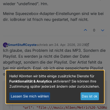
Oder im Script etwas angepasst?
wieder "undefined". Hm.
Oder mal den ioBroker durchstarten? Evtl. ein
Meine Squeezebox-Adapter-Einstellungen sind wie bei
Ghostscript am Laufen?
dir. ioBroker ist frisch neu gestartet, half nicht.
Ich könnte das nicht reproduzieren... Läuft bei mir
0
stabil ohne flackern
SmartStuffCoyote
schrieb am
24. Apr. 2026, 20:29
zuletzt editiert von SmartStuffCoyote
Offline
Ich glaube, das Problem ist nicht das MP3. Sondern die
Playlist. Es werden ja nicht die Daten der Datei
abgefragt, sondern die der Playlist. Der Artist fehlt da
bei mir einfach. Egal, ob ich eine gespeicherte Playlist
oder ein Album oder nur einen einzelnen Song starte.
Hallo! Könnten wir bitte einige zusätzliche Dienste für
Funktionalität & Analytics
aktivieren? Sie können Ihre
Zustimmung später jederzeit ändern oder zurückziehen.
[
  {
Lassen Sie mich wählen
Das ist ok
"index"
: 
0
,
"id"
: 
31792
,
"url"
: 
"file:///music/Alben/Metric%20-%20Rom