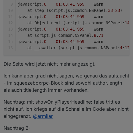
javascript.
0
01
:
03
:
41.959
warn
    at step (script.js.common.NSPanel:
33
:
23
)
javascript.
0
01
:
03
:
41.959
warn
    at Object.next (script.js.common.NSPanel:
14
:
javascript.
0
01
:
03
:
41.959
warn
    at script.js.common.NSPanel:
8
:
71
javascript.
0
01
:
03
:
41.959
warn
    at __awaiter (script.js.common.NSPanel:
4
:
12
)
Die Seite wird jetzt nicht mehr angezeigt.
Ich kann aber grad nicht sagen, wo genau das auftaucht
- im squeezeboxrpc-Block sind sowohl author.length
als auch title.length immer vorhanden.
Nachtrag: mit showOnlyPlayerHeadline: false tritt es
nicht auf. Ich kriegs auf die Schnelle im Code aber nicht
eingegrenzt.
@
armilar
Nachtrag 2: