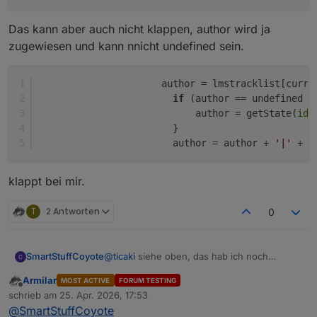
Das kann aber auch nicht klappen, author wird ja
zugewiesen und kann nnicht undefined sein.
                      author = lmstracklist[curre
if
 (author == undefined |
                            author = getState(
id
 
                        } 
                        author = author + 
'|'
 + l
klappt bei mir.
T
2 Antworten
0
@
ticaki
siehe oben, das hab ich noch
SmartStuffCoyote
gefunden und nachgetragen. Das
Armilar
MOST ACTIVE
FORUM TESTING
".SqueezePlay." im Datenpunkt-Pfad ist
Hab aber immer noch mein "undefined".
Offline
schrieb am
25. Apr. 2026, 17:53
falsch. Das existiert schlicht nicht.
heul
zuletzt editiert von
@
SmartStuffCoyote
author = lmstracklist[currentIndex].Ar