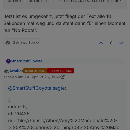
author
 = author + 
'|'
 + lmstracklist[currentIndex].A
Jetzt ist es umgekehrt, jetzt fliegt der Text alle 10
Sekunden mal weg und da steht dann für einen Moment
nur "No Roots".
2 Antworten
0
SmartStuffCoyote
@
Armilar
sagte
:
Armilar
MOST ACTIVE
FORUM TESTING
Offline
Die Zeitanzeige ist jetzt permanent da, das
und ersetze den durch
schrieb am
24. Apr. 2026, 18:42
zuletzt editiert von Armilar
hat geklappt. Jetzt ist die Frage, was das
"undefined|A Curious Thing" soll. (Und dass
Nachtrag:
@
SmartStuffCoyote
sagte
:
das Album in der Überschrift und im "Text"
angezeigt wird, ist echt gewollt? Beim Lyrion
let lmstracklist = JSON.parse(getStat
{
Media Server wäre mir persönlich der Name
...

index: 5,
Hm.
des Players lieber.
id: 26429,
url: 'file:///music/Alben/Amy%20Macdonald%20-
{

%20A%20Curious%20Thing/03%20Amy%20Mac
"Artist" gibt es da nicht. Fix: