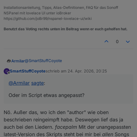
Installationsanleitung, Tipps, Alias-Definitionen, FAQ für das Sonoff
NSPanel mit lovelace UI unter ioBroker
https://github.com/joBr99/nspanel-lovelace-ui/wiki
Benutzt das Voting rechts unten im Beitrag wenn er euch geholfen hat.
0
@
SmartStuffCoyote
Armilar
SmartStuffCoyote
schrieb am
24. Apr. 2026, 20:25
Habe ich auch nicht... Läuft geschmeidig bei mir
zuletzt editiert von
Offline
durch...
@
Armilar
sagte
:
Vielleicht hier etwas geändert? Bei mir Original
Oder im Script etwas angepasst?
Nö. Außer das, wo ich den "author" wie oben
beschrieben reingeimpft habe. Deswegen lief das ja
auch bei den Liedern.
facepalm
Mit der unangepassten
latest-Version des Skripts steht bei mir bei
allen
Songs