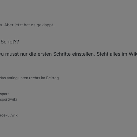
Aber jetzt hat es geklappt.
nfacht Skript für mich?
 Script??
Du musst nur die ersten Schritte einstellen. Steht alles im Wik
das Voting unten rechts im Beitrag
nsport
sport/wiki
ace-ui/wiki