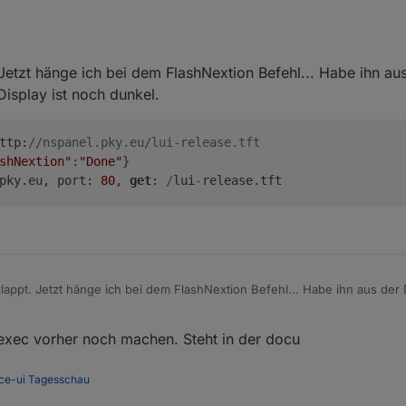
anel-lovelace-ui/wiki/ioBroker---Basisinstallation#2-panel-mit-tasmota-
 Jetzt hänge ich bei dem FlashNextion Befehl... Habe ihn a
nutze den ESP-Flasher, da ich am Mac arbeite.
Display ist noch dunkel.
6/ESP_Flasher/releases
ttp:
//nspanel.pky.eu/lui-release.tft
shNextion"
:
"Done"
pky.eu, port: 
80
, 
get
: 
/
lui
-
klappt. Jetzt hänge ich bei dem FlashNextion Befehl... Habe ihn aus der
st noch dunkel.
Nextion http://nspanel.pky.eu/lui-release.tft

exec vorher noch machen. Steht in der docu
T = {"FlashNextion":"Done"}

ce-ui
Tagesschau