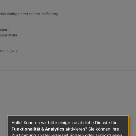
das Voting unten rechts im Beitrag
nsport
sport/wiki
ace-ui/wiki
ührt in der Tasmota Konsole??
Hallo! Könnten wir bitte einige zusätzliche Dienste für
Funktionalität & Analytics
aktivieren? Sie können Ihre
Zustimmung später jederzeit ändern oder zurückziehen.