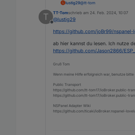
@
tt-tom
lustig29
L
TT-Tom
schrieb am
24. Feb. 2024, 10:07
T
Kannst du mir eine aktuelle 
zuletzt editiert von
@
lustig29
Offline
https://github.com/joBr99/nspanel-l
ab hier kannst du lesen. Ich nutze 
https://github.com/Jason2866/ESP_
Gruß Tom
Wenn meine Hilfe erfolgreich war, benutze bitte 
Public Transport
https://github.com/tt-tom17/ioBroker.public-tra
https://github.com/tt-tom17/ioBroker.public-tran
NSPanel Adapter Wiki
https://github.com/ticaki/ioBroker.nspanel-lovel