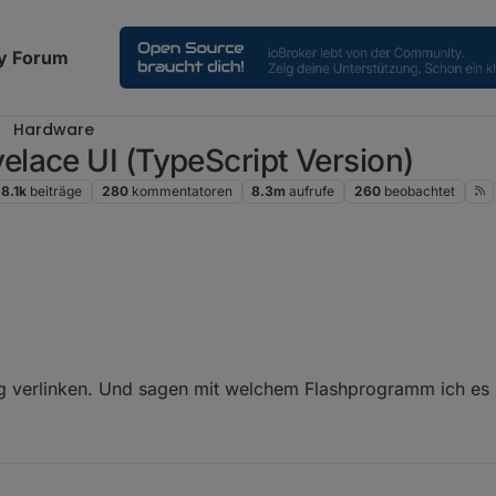
y Forum
Hardware
lace UI (TypeScript Version)
8.1k
beiträge
280
kommentatoren
8.3m
aufrufe
260
beobachtet
n hilfreich.
und mit welchem Programm? Nach welcher Anleitung hast du es durchge
und neu gestartet?
t?
ng verlinken. Und sagen mit welchem Flashprogramm ich es 