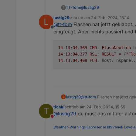
@
lustig29
TT-Tom
T
lustig29
schrieb am
24. Feb. 2024, 13:14
L
https://github.com/joBr99/nsp
zuletzt editiert von
@
tt-tom
Flashen hat jetzt geklappt.
Offline
ab hier kannst du lesen. Ich 
eingfeügt. Aber nichts passiert und 
https://github.com/Jason286
14
:
13
:
04.369
CMD
: 
FlashNextion
 h
14
:
13
:
04.377
RSL
: 
RESULT
=
 {
"Fla
14
:
13
:
04.408
FLH
: host: nspanel.
@
tt-tom
Flashen hat jetzt ge
lustig29
L
nichts passiert und Display i
ticaki
schrieb am
24. Feb. 2024, 15:55
T
14:13:04.369 CMD: Flash
zuletzt editiert von
@
lustig29
du must das mit der auto
14:13:04.377 RSL: RESUL
Nicht stören
Weather-Warnings
Espresense
NSPanel-Lovela