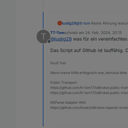
lustig29
@
tt-tom
Keine Ahnung warum. 
L
Hat zufällig jemand ein verei
TT-Tom
schrieb am
24. Feb. 2024, 20:13
T
zuletzt editiert von
@
lustig29
was für ein vereinfachtes
Offline
Das Script auf Github ist lauffähig. 
Gruß Tom
Wenn meine Hilfe erfolgreich war, benutze bitte 
Public Transport
https://github.com/tt-tom17/ioBroker.public-tra
https://github.com/tt-tom17/ioBroker.public-tran
NSPanel Adapter Wiki
https://github.com/ticaki/ioBroker.nspanel-lovel