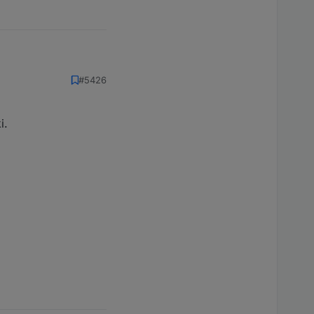
#5426
i.