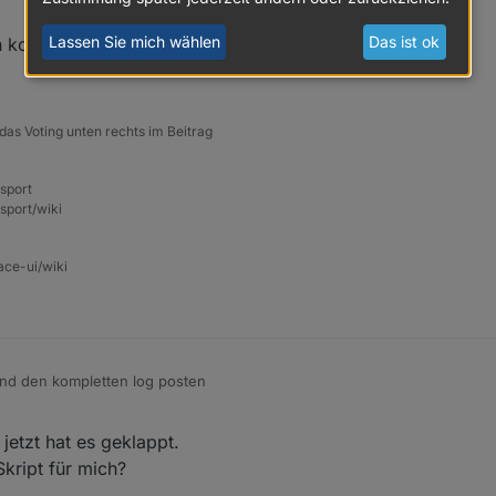
Lassen Sie mich wählen
Das ist ok
kompletten log posten
das Voting unten rechts im Beitrag
nsport
sport/wiki
ace-ui/wiki
d den kompletten log posten
etzt hat es geklappt.
Skript für mich?