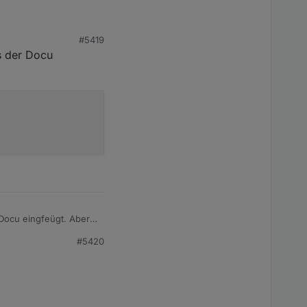
#5419
flashen
us der Docu
 Docu eingfeügt. Aber
#5420