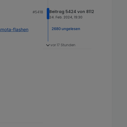
Beitrag 5424 von 8112
#5418
eren sollte?
24. Feb. 2024, 19:30
2680 ungelesen
asmota-flashen
vor 17 Stunden