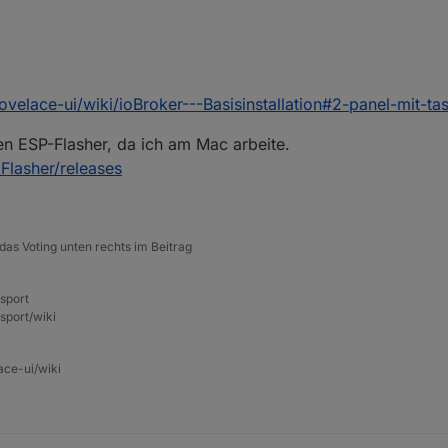
Anleitung verlinken. Und sagen mit welchem Flashprogramm ich es probi
ovelace-ui/wiki/ioBroker---Basisinstallation#2-panel-mit-t
den ESP-Flasher, da ich am Mac arbeite.
Flasher/releases
das Voting unten rechts im Beitrag
nsport
sport/wiki
ace-ui/wiki