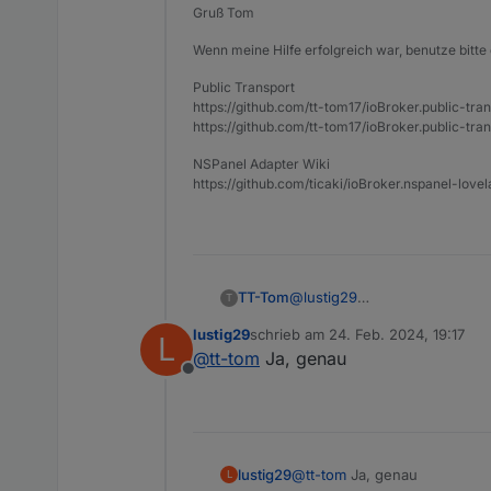
Gruß Tom
Wenn meine Hilfe erfolgreich war, benutze bitte 
Public Transport
https://github.com/tt-tom17/ioBroker.public-tra
https://github.com/tt-tom17/ioBroker.public-tran
NSPanel Adapter Wiki
https://github.com/ticaki/ioBroker.nspanel-lovel
@
lustig29
TT-Tom
T
Hast du diesen Befehl ausgef
lustig29
schrieb am
24. Feb. 2024, 19:17
L
zuletzt editiert von
@
tt-tom
Ja, genau
Offline
lustig29
@
tt-tom
Ja, genau
L