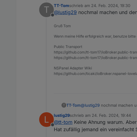
TT-Tom
schrieb am
24. Feb. 2024, 19:30
T
zuletzt editiert von
@
lustig29
nochmal machen und den 
Offline
Gruß Tom
Wenn meine Hilfe erfolgreich war, benutze bitte 
Public Transport
https://github.com/tt-tom17/ioBroker.public-tra
https://github.com/tt-tom17/ioBroker.public-tran
NSPanel Adapter Wiki
https://github.com/ticaki/ioBroker.nspanel-lovel
TT-Tom
@
lustig29
nochmal machen un
T
lustig29
schrieb am
24. Feb. 2024, 19:44
L
zuletzt editiert von
@
tt-tom
Keine Ahnung warum. Aber j
Offline
Hat zufällig jemand ein vereinfacht 