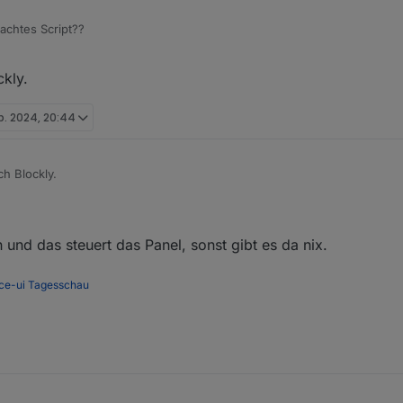
achtes Script??
ähig. Du musst nur die ersten Schritte einstellen. Steht alles im Wiki.
ckly.
b. 2024, 20:44
ch Blockly.
n und das steuert das Panel, sonst gibt es da nix.
ce-ui
Tagesschau