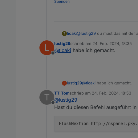
Spenden
ticaki
@
lustig29
du must das mit der 
T
lustig29
schrieb am
24. Feb. 2024, 18:35
L
zuletzt editiert von
@
ticaki
habe ich gemacht.
Offline
lustig29
@
ticaki
habe ich gemacht.
L
TT-Tom
schrieb am
24. Feb. 2024, 18:53
T
zuletzt editiert von
@
lustig29
Offline
Hast du diesen Befehl ausgeführt i
FlashNextion http://nspanel.pky.