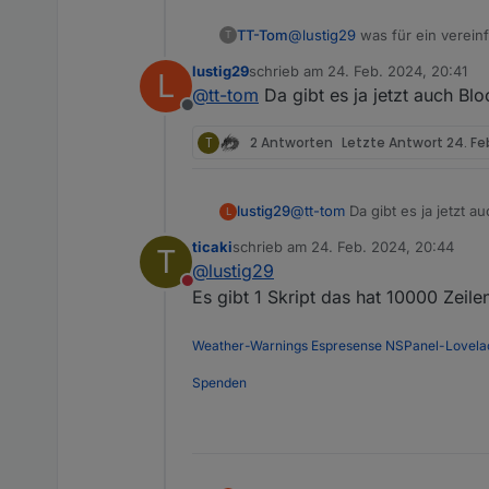
@
lustig29
was für ein vereinf
TT-Tom
T
lustig29
schrieb am
24. Feb. 2024, 20:41
L
Das Script auf Github ist lauff
zuletzt editiert von
@
tt-tom
Da gibt es ja jetzt auch Blo
Offline
T
2 Antworten
Letzte Antwort
24. Fe
lustig29
@
tt-tom
Da gibt es ja jetzt au
L
ticaki
schrieb am
24. Feb. 2024, 20:44
T
zuletzt editiert von
@
lustig29
Nicht stören
Es gibt 1 Skript das hat 10000 Zeile
Weather-Warnings
Espresense
NSPanel-Lovela
Spenden