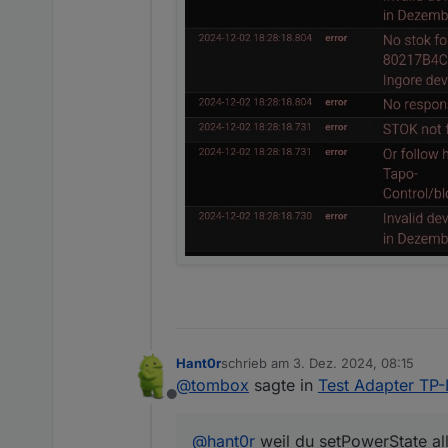
Hant0r
schrieb am
3. Dez. 2024, 08:15
zuletzt editiert von
@
tombox
sagte in
Test Adapter TP-
Offline
@
hant0r
weil du setPowerState all