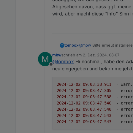
Abgesehen davon, dass ggf. meine Sc
wird, aber macht diese "Info" Sinn 
tombox
@
mbw
Bitte erneut installie
T
mbw
schrieb am
2. Dez. 2024, 08:07
M
zuletzt editiert von
@
tombox
Hi nochmal, habe den Adapt
Offline
neu eingegeben und bekomme jetzt 
2024
-
12
-
02
09
:
03
:
38.911
  - warn:
2024
-
12
-
02
09
:
03
:
47.305
  - 
error
2024
-
12
-
02
09
:
03
:
47.538
  - 
error
2024
-
12
-
02
09
:
03
:
47.540
  - 
error
2024
-
12
-
02
09
:
03
:
47.540
  - 
error
2024
-
12
-
02
09
:
03
:
47.543
  - 
error
2024
-
12
-
02
09
:
03
:
47.543
  - 
error