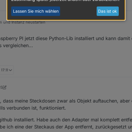
Lassen Sie mich wählen
Das ist ok
ren und Instanz neustarten
pberry PI jetzt diese Python-Lib installiert und kann dami
 vergleichen...
17:11
05
dUHU
12. März 2024, 17:05
, dass meine Steckdosen zwar als Objekt auftauchen, aber 
ls verbunden ist, funktioniert.
github installiert. Habe auch den Adapter mal komplett entfe
e ich eine der Steckaus der App entfernt, zurückgesetzt un