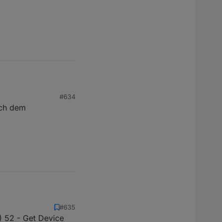
eu a gelernt, aber auch
#634
ach dem
#635
) 52 - Get Device