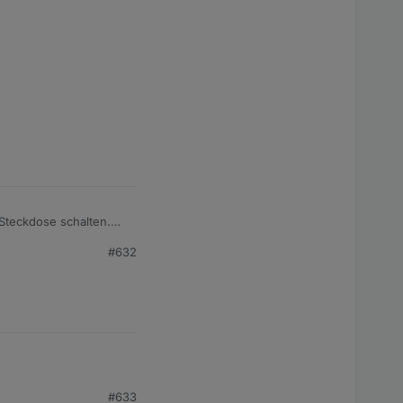
-Steckdose schalten.
#632
die Steuerung nicht
#633
rnt, aber leider auch