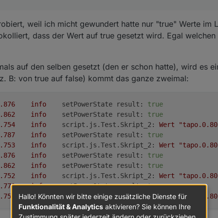
biert, weil ich micht gewundert hatte nur "true" Werte im
kolliert, dass der Wert auf true gesetzt wird. Egal welchen 
mals auf den selben gesetzt (den er schon hatte), wird es e
(z. B: von true auf false) kommt das ganze zweimal:
2024-12-03 09:04:07.876	
info
setPowerState result:
true
2024-12-03 09:04:07.862	
info
setPowerState result:
true
2024-12-03 09:04:06.754	
info
script.js.Test.Skript_2:
Wert
"tapo.0.80
2024-12-03 09:03:56.787	
info
setPowerState result:
true
2024-12-03 09:03:55.753	
info
script.js.Test.Skript_2:
Wert
"tapo.0.80
2024-12-03 09:03:45.876	
info
setPowerState result:
true
2024-12-03 09:03:45.862	
info
setPowerState result:
true
2024-12-03 09:03:44.752	
info
script.js.Test.Skript_2:
Wert
"tapo.0.80
2024-12-03 09:03:34.779	
info
setPowerState result:
true
Hallo! Könnten wir bitte einige zusätzliche Dienste für
2024-12-03 09:03:33.752	
info
script.js.Test.Skript_2:
Wert
"tapo.0.80
Funktionalität & Analytics
aktivieren? Sie können Ihre
Zustimmung später jederzeit ändern oder zurückziehen.