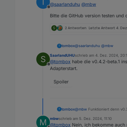
T
zuletzt editiert von
@
saarlanduhu
@
mbw
keine Besserung. Testw
Offline
das hat keine Besserun
Unten noch das log mi
Bitte die GitHub version testen und
Vielen Dank schonmal fü
S
2 Antworten
Letzte Antwort
4. Dez
Spoiler
@
saarlanduhu
@
mbw
tombox
T
SaarlandUHU
schrieb am
4. Dez. 2024, 20:1
S
Bitte die GitHub version tes
zuletzt editiert von
@
tombox
habe die v0.4.2-beta.1 in
Offline
Adapterstart.
Spoiler
tombox
@
mbw
Funktioniert denn v0.3
T
mbw
schrieb am
5. Dez. 2024, 11:10
M
zuletzt editiert von
@
tombox
Nein, ich bekomme auch m