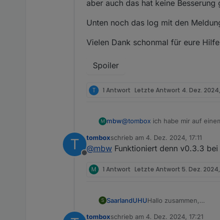
aber auch das hat keine Besserung 
Unten noch das log mit den Meldu
Vielen Dank schonmal für eure Hilfe
Spoiler
T
1 Antwort
Letzte Antwort
4. Dez. 2024,
@
tombox
ich habe mir auf einem
mbw
M
Vielleicht kann man da was verg
tombox
schrieb am
4. Dez. 2024, 17:11
T
TapoP100
zuletzt editiert von
@
mbw
Funktioniert denn v0.3.3 bei 
Offline
M
1 Antwort
Letzte Antwort
5. Dez. 2024, 
Hallo zusammen,
SaarlandUHU
S
Ich habe seit gestern 
tombox
schrieb am
4. Dez. 2024, 17:21
funktioniert. Die Kamera
Ich habe die aktuellste 