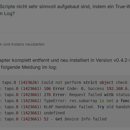
ripte nicht sehr sinnvoll aufgebaut sind, indem ein True-W
im Log?
ren und Instanz neustarten
er komplett entfernt und neu installiert in Version v0.4.2
folgende Meldung im log:
 tapo.
0
 (
1423626
) Could 
not
 perform 
strict
object
 check 
: tapo.
0
 (
1423661
) 
106
Error
 Code: 
0
, Success 
192.168
.
6.
: tapo.
0
 (
1423661
) 
276
Error
: Request failed 
with
 status
: tapo.
0
 (
1423661
) TypeError: res.subarray 
is
not
 a 
func
: tapo.
0
 (
1423661
) KLAP Handshake failed. 
Try
: tapo.
0
 (
1423661
: tapo.
0
 (
1423661
) 
52
 - 
Get