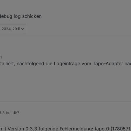
eise habe ich eine der Steckaus der App entfernt, zurückgesetzt und n
g gebracht.
t den Meldungen vom tapo-Adapter
 debug log schicken
r eure Hilfen.
. 2024, 20:11
1
ten und debug log schicken
stalliert, nachfolgend die Logeinträge vom Tapo-Adapter n
.3 bei dir?
it Version 0.3.3 folgende Fehlermeldung: tapo.0 (1780571