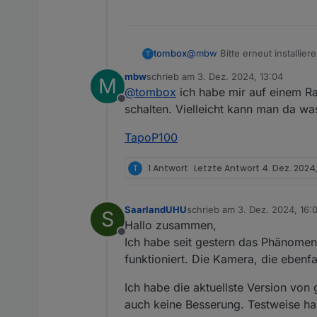
tombox
@
mbw
Bitte erneut installie
T
mbw
schrieb am
3. Dez. 2024, 13:04
M
zuletzt editiert von
@
tombox
ich habe mir auf einem Ras
Offline
schalten. Vielleicht kann man da was
TapoP100
T
1 Antwort
Letzte Antwort
4. Dez. 2024, 
SaarlandUHU
schrieb am
3. Dez. 2024, 16:
S
zuletzt editiert von Saarlan
Hallo zusammen,
Offline
Ich habe seit gestern das Phänomen
funktioniert. Die Kamera, die ebenfal
Ich habe die aktuellste Version von 
auch keine Besserung. Testweise hab