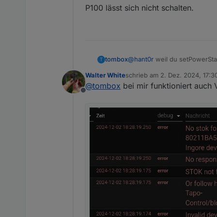
P100 lässt sich nicht schalten.
tombox
@
hant0r
weil du setPowerStat
T
Walter White
schrieb am
2. Dez. 2024, 17:3
zuletzt editiert von
@
tombox
bei mir funktioniert auch 
Offline