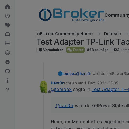
Weiter zum Inhalt
Communit
ioBroker Community Home
Deutsch
Test Adapter TP-Link Ta
Verschoben
Tester
868
beiträge
122
komm
tombox
@
hant0r
weil du setPowerStat
T
Hant0r
schrieb am
1. Dez. 2024, 13:35
zuletzt editiert von
@
tombox
sagte in
Test Adapter TP-
Offline
@
hant0r
weil du setPowerState all
Hmm, im Moment ist es eigentlich hel
debuggen, wo das gesetzt wird.