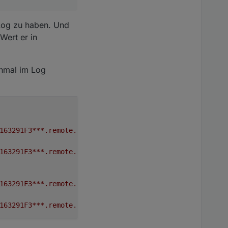
 Log zu haben. Und
Wert er in
inmal im Log
163291F3***.remote.setPowerState"
ist
"true"
-
setze
ihn
163291F3***.remote.setPowerState"
ist
"true"
-
setze
ihn
163291F3***.remote.setPowerState"
ist
"false"
-
setze
ih
163291F3***.remote.setPowerState"
ist
"false"
-
setze
ih