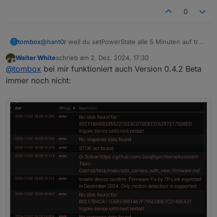
0
tombox
@
hant0r
weil du setPowerState alle 5 Minuten auf true
T
setzt
Walter White
schrieb am
2. Dez. 2024, 17:30
zuletzt editiert von
Offline
@
tombox
bei mir funktioniert auch Version 0.4.2 Beta
immer noch nicht: