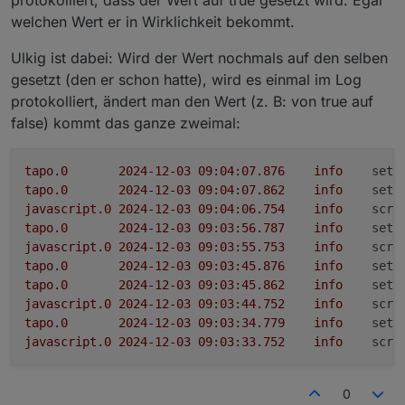
welchen Wert er in Wirklichkeit bekommt.
Ulkig ist dabei: Wird der Wert nochmals auf den selben
gesetzt (den er schon hatte), wird es einmal im Log
protokolliert, ändert man den Wert (z. B: von true auf
false) kommt das ganze zweimal:
tapo.0
2024-12-03 09:04:07.876	
info
setP
tapo.0
2024-12-03 09:04:07.862	
info
setP
javascript.0
2024-12-03 09:04:06.754	
info
scri
tapo.0
2024-12-03 09:03:56.787	
info
setP
javascript.0
2024-12-03 09:03:55.753	
info
scri
tapo.0
2024-12-03 09:03:45.876	
info
setP
tapo.0
2024-12-03 09:03:45.862	
info
setP
javascript.0
2024-12-03 09:03:44.752	
info
scri
tapo.0
2024-12-03 09:03:34.779	
info
setP
javascript.0
2024-12-03 09:03:33.752	
info
scri
0