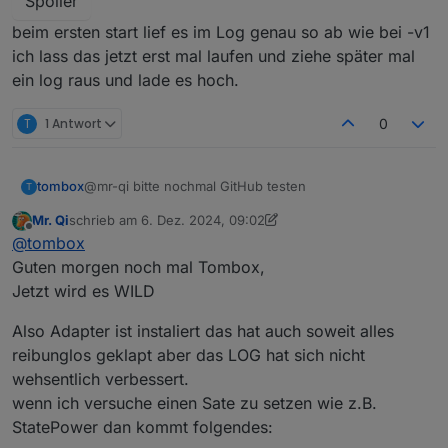
Spoiler
beim ersten start lief es im Log genau so ab wie bei -v1
ich lass das jetzt erst mal laufen und ziehe später mal
ein log raus und lade es hoch.
T
1 Antwort
0
tombox
@mr-qi bitte nochmal GitHub testen
T
Mr. Qi
schrieb am
6. Dez. 2024, 09:02
zuletzt editiert von Mr. Qi
12. Sept. 2024, 11:35
Offline
@
tombox
Guten morgen noch mal Tombox,
Jetzt wird es WILD
Also Adapter ist instaliert das hat auch soweit alles
reibunglos geklapt aber das LOG hat sich nicht
wehsentlich verbessert.
wenn ich versuche einen Sate zu setzen wie z.B.
StatePower dan kommt folgendes: