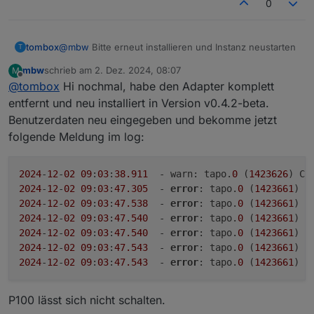
0
tombox
@
mbw
Bitte erneut installieren und Instanz neustarten
T
mbw
schrieb am
2. Dez. 2024, 08:07
M
zuletzt editiert von
Offline
@
tombox
Hi nochmal, habe den Adapter komplett
entfernt und neu installiert in Version v0.4.2-beta.
Benutzerdaten neu eingegeben und bekomme jetzt
folgende Meldung im log:
2024
-
12
-
02
09
:
03
:
38.911
  - warn: tapo.
0
 (
1423626
) Co
2024
-
12
-
02
09
:
03
:
47.305
  - 
error
: tapo.
0
 (
1423661
) 
1
2024
-
12
-
02
09
:
03
:
47.538
  - 
error
: tapo.
0
 (
1423661
) 
2
2024
-
12
-
02
09
:
03
:
47.540
  - 
error
: tapo.
0
 (
1423661
) T
2024
-
12
-
02
09
:
03
:
47.540
  - 
error
: tapo.
0
 (
1423661
) K
2024
-
12
-
02
09
:
03
:
47.543
  - 
error
: tapo.
0
 (
1423661
2024
-
12
-
02
09
:
03
:
47.543
  - 
error
: tapo.
0
 (
1423661
) 
5
P100 lässt sich nicht schalten.