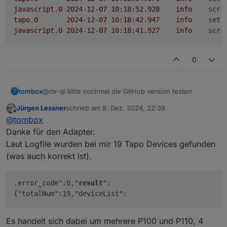
javascript.0
2024-12-07 10:18:52.928	
info
scri
tapo.0
2024-12-07 10:18:42.947	
info
setP
javascript.0
2024-12-07 10:18:41.927	
info
scri
0
tombox
@mr-qi bitte nochmal die GitHub version testen
T
Jürgen Lessner
schrieb am
8. Dez. 2024, 22:39
zuletzt editiert von
Offline
@
tombox
Danke für den Adapter.
Laut Logfile wurden bei mir 19 Tapo Devices gefunden
(was auch korrekt ist).
.error_code":0,"
result
":
{"totalNum":19,"deviceList":
Es handelt sich dabei um mehrere P100 und P110, 4