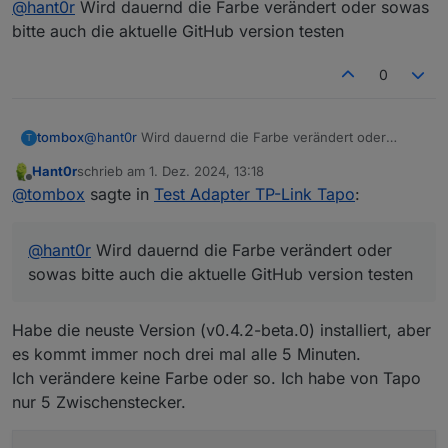
@
hant0r
Wird dauernd die Farbe verändert oder sowas
@
hant0r
bitte mit 0.4.1 testen
bitte auch die aktuelle GitHub version testen
Habe ich installiert. Dennoch wird das Log zugesamt :D
0
tapo.0 2024-11-29 21:00:02.365	info	true

tapo.0 2024-11-29 21:00:02.356	info	true

Hatte eben auch das hier
tapo.0 2024-11-29 20:55:02.309	info	true

tombox
@
hant0r
Wird dauernd die Farbe verändert oder
T
tapo.0 2024-11-29 20:55:02.302	info	true

sowas bitte auch die aktuelle GitHub version testen
Hant0r
schrieb am
1. Dez. 2024, 13:18
tapo.0 2024-11-29 20:50:02.220	info	true

zuletzt editiert von
Offline
tapo.0 2024-11-29 20:50:02.207	info	true

@
tombox
sagte in
Test Adapter TP-Link Tapo
:
Aber die Namen sind nun bei der DPs drin 😇 .. mega -
tapo.0 2024-11-29 20:45:02.534	info	true

vielen Dank 😘👏
@
hant0r
Wird dauernd die Farbe verändert oder
sowas bitte auch die aktuelle GitHub version testen
Habe die neuste Version (v0.4.2-beta.0) installiert, aber
es kommt immer noch drei mal alle 5 Minuten.
Ich verändere keine Farbe oder so. Ich habe von Tapo
nur 5 Zwischenstecker.