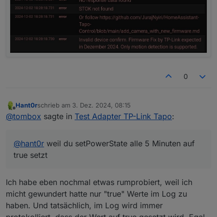
0
Hant0r
schrieb am
3. Dez. 2024, 08:15
zuletzt editiert von
Offline
@
tombox
sagte in
Test Adapter TP-Link Tapo
:
@
hant0r
weil du setPowerState alle 5 Minuten auf
true setzt
Ich habe eben nochmal etwas rumprobiert, weil ich
micht gewundert hatte nur "true" Werte im Log zu
haben. Und tatsächlich, im Log wird immer
protokolliert, dass der Wert auf true gesetzt wird. Egal