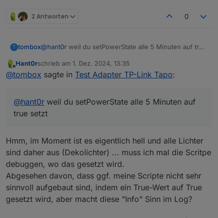
testen
es kommt immer noch drei mal alle 5 Minuten.
2 Antworten
0
Ich verändere keine Farbe oder so. Ich habe von Tapo
tapo.0 2024-12-01 14:15:02.290	info	setPower
nur 5 Zwischenstecker.
tapo.0 2024-12-01 14:15:02.285	info	setPower
tapo.0 2024-12-01 14:15:02.267	info	setPower
tapo.0 2024-12-01 14:10:02.309	info	setPower
tombox
@
hant0r
weil du setPowerState alle 5 Minuten auf true
T
tapo.0 2024-12-01 14:10:02.305	info	setPower
setzt
Hant0r
schrieb am
1. Dez. 2024, 13:35
tapo.0 2024-12-01 14:10:02.300	info	setPower
zuletzt editiert von
Offline
@
tombox
sagte in
Test Adapter TP-Link Tapo
:
tapo.0 2024-12-01 14:05:02.296	info	setPower
tapo.0 2024-12-01 14:05:02.289	info	setPower
tapo.0 2024-12-01 14:05:02.275	info	setPower
@
hant0r
weil du setPowerState alle 5 Minuten auf
tapo.0 2024-12-01 14:00:02.381	info	setPower
tapo.0 2024-12-01 14:00:02.379	info	setPower
true setzt
Hmm, im Moment ist es eigentlich hell und alle Lichter
sind daher aus (Dekolichter) ... muss ich mal die Scritpe
debuggen, wo das gesetzt wird.
Abgesehen davon, dass ggf. meine Scripte nicht sehr
sinnvoll aufgebaut sind, indem ein True-Wert auf True
gesetzt wird, aber macht diese "Info" Sinn im Log?