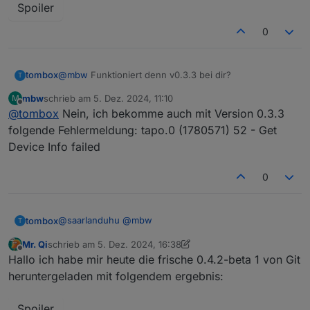
Spoiler
0
tombox
@
mbw
Funktioniert denn v0.3.3 bei dir?
T
mbw
schrieb am
5. Dez. 2024, 11:10
M
zuletzt editiert von
Offline
@
tombox
Nein, ich bekomme auch mit Version 0.3.3
folgende Fehlermeldung: tapo.0 (1780571) 52 - Get
Device Info failed
0
@
saarlanduhu
@
mbw
tombox
T
Mr. Qi
schrieb am
5. Dez. 2024, 16:38
Bitte die GitHub version testen und debug log
zuletzt editiert von Mr. Qi
12. Mai 2024, 17:52
Offline
Hallo ich habe mir heute die frische 0.4.2-beta 1 von Git
schicken
heruntergeladen mit folgendem ergebnis:
Spoiler