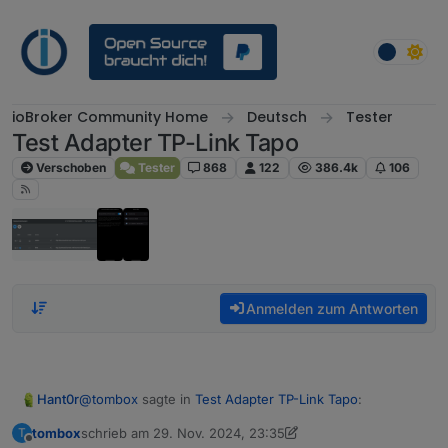
Weiter zum Inhalt
ioBroker Community Home
Deutsch
Tester
Test Adapter TP-Link Tapo
Verschoben
Tester
868
122
386.4k
106
Anmelden zum Antworten
@
tombox
sagte in
Test Adapter TP-Link Tapo
:
Hant0r
tombox
schrieb am
29. Nov. 2024, 23:35
T
zuletzt editiert von tombox
Offline