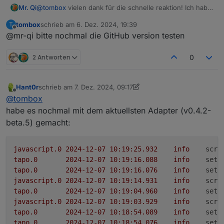
@
tombox
vielen dank für die schnelle reaktion! Ich habe
Mr. Qi
mir die freiheit genommen heute morgen bei der ersten
tombox
schrieb am
6. Dez. 2024, 19:39
T
Tasse Kaffee die Git-v2 zu installieren.
zuletzt editiert von
Spoiler
Offline
@mr-qi bitte nochmal die GitHub version testen
Ablauf der installation
beim ersten start lief es im Log genau so ab wie bei -v1
ich lass das jetzt erst mal laufen und ziehe später mal
2 Antworten
0
ein log raus und lade es hoch.
Hant0r
schrieb am
7. Dez. 2024, 09:17
zuletzt editiert von Hant0r
12. Juli 2024, 10:21
Offline
@
tombox
habe es nochmal mit dem aktuellsten Adapter (v0.4.2-
beta.5) gemacht:
javascript.0
2024-12-07 10:19:25.932	
info
scri
tapo.0
2024-12-07 10:19:16.088	
info
setP
tapo.0
2024-12-07 10:19:16.076	
info
setP
javascript.0
2024-12-07 10:19:14.931	
info
scri
tapo.0
2024-12-07 10:19:04.960	
info
setP
javascript.0
2024-12-07 10:19:03.929	
info
scri
tapo.0
2024-12-07 10:18:54.089	
info
setP
tapo.0
2024-12-07 10:18:54.076	
info
setP