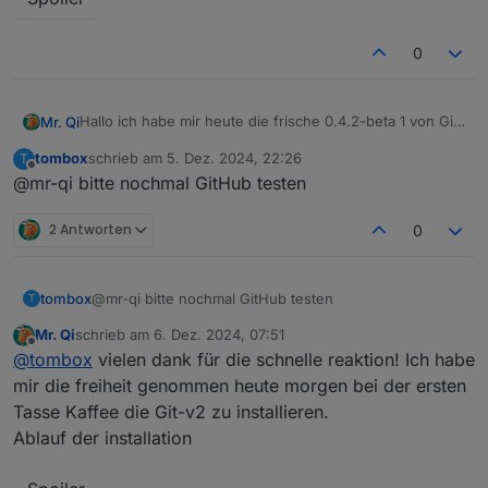
0
Hallo ich habe mir heute die frische 0.4.2-beta 1 von Git
Mr. Qi
heruntergeladen mit folgendem ergebnis:
tombox
schrieb am
5. Dez. 2024, 22:26
T
zuletzt editiert von
Spoiler
Offline
@mr-qi bitte nochmal GitHub testen
2 Antworten
0
tombox
@mr-qi bitte nochmal GitHub testen
T
Mr. Qi
schrieb am
6. Dez. 2024, 07:51
zuletzt editiert von
Offline
@
tombox
vielen dank für die schnelle reaktion! Ich habe
mir die freiheit genommen heute morgen bei der ersten
Tasse Kaffee die Git-v2 zu installieren.
Ablauf der installation