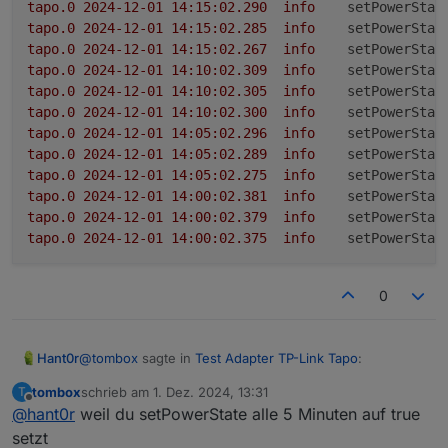
tapo.0
2024-12-01 14:15:02.290	
info
setPowerStat
tapo.0
2024-12-01 14:15:02.285	
info
setPowerStat
tapo.0
2024-12-01 14:15:02.267	
info
setPowerStat
tapo.0
2024-12-01 14:10:02.309	
info
setPowerStat
tapo.0
2024-12-01 14:10:02.305	
info
setPowerStat
tapo.0
2024-12-01 14:10:02.300	
info
setPowerStat
tapo.0
2024-12-01 14:05:02.296	
info
setPowerStat
tapo.0
2024-12-01 14:05:02.289	
info
setPowerStat
tapo.0
2024-12-01 14:05:02.275	
info
setPowerStat
tapo.0
2024-12-01 14:00:02.381	
info
setPowerStat
tapo.0
2024-12-01 14:00:02.379	
info
setPowerStat
tapo.0
2024-12-01 14:00:02.375	
info
setPowerStat
0
@
tombox
sagte in
Test Adapter TP-Link Tapo
:
Hant0r
tombox
schrieb am
1. Dez. 2024, 13:31
T
zuletzt editiert von
Offline
@
hant0r
weil du setPowerState alle 5 Minuten auf true
@
hant0r
Wird dauernd die Farbe verändert oder
sowas bitte auch die aktuelle GitHub version
setzt
Habe die neuste Version (v0.4.2-beta.0) installiert, aber