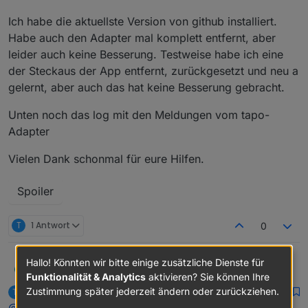
Ich habe die aktuellste Version von github installiert.
Habe auch den Adapter mal komplett entfernt, aber
leider auch keine Besserung. Testweise habe ich eine
der Steckaus der App entfernt, zurückgesetzt und neu a
gelernt, aber auch das hat keine Besserung gebracht.
Unten noch das log mit den Meldungen vom tapo-
Adapter
Vielen Dank schonmal für eure Hilfen.
Spoiler
T
1 Antwort
0
Hallo! Könnten wir bitte einige zusätzliche Dienste für
@
tombox
ich habe mir auf einem Raspberry PI jetzt diese
mbw
M
Funktionalität & Analytics
aktivieren? Sie können Ihre
Python-Lib installiert und kann damit die P100-Steckdose
Zustimmung später jederzeit ändern oder zurückziehen.
tombox
schrieb am
4. Dez. 2024, 17:11
T
schalten. Vielleicht kann man da was vergleichen...
TapoP100
zuletzt editiert von
Offline
@
mbw
Funktioniert denn v0.3.3 bei dir?