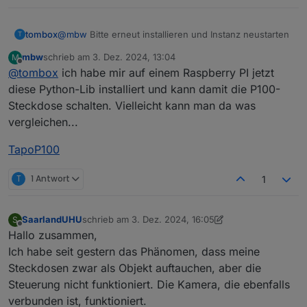
tombox
@
mbw
Bitte erneut installieren und Instanz neustarten
T
mbw
schrieb am
3. Dez. 2024, 13:04
M
zuletzt editiert von
Offline
@
tombox
ich habe mir auf einem Raspberry PI jetzt
diese Python-Lib installiert und kann damit die P100-
Steckdose schalten. Vielleicht kann man da was
vergleichen...
TapoP100
T
1 Antwort
1
SaarlandUHU
schrieb am
3. Dez. 2024, 16:05
S
zuletzt editiert von SaarlandUHU
12. März 2024, 17:0
Offline
Hallo zusammen,
Ich habe seit gestern das Phänomen, dass meine
Steckdosen zwar als Objekt auftauchen, aber die
Steuerung nicht funktioniert. Die Kamera, die ebenfalls
verbunden ist, funktioniert.