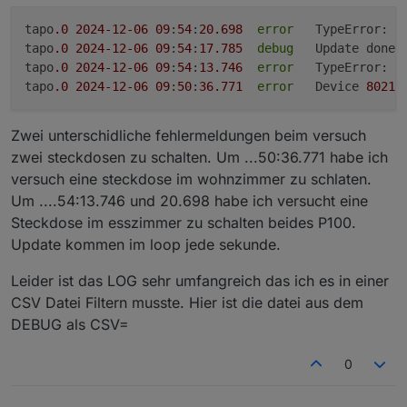
tapo
.0
2024
-12
-06
09
:
54
:
20.698
error
   TypeError: C
tapo
.0
2024
-12
-06
09
:
54
:
17.785
debug
	Update done

tapo
.0
2024
-12
-06
09
:
54
:
13.746
error
	TypeError: C
tapo
.0
2024
-12
-06
09
:
50
:
36.771
error
   Device 
80213
Zwei unterschidliche fehlermeldungen beim versuch
zwei steckdosen zu schalten. Um ...50:36.771 habe ich
versuch eine steckdose im wohnzimmer zu schlaten.
Um ....54:13.746 und 20.698 habe ich versucht eine
Steckdose im esszimmer zu schalten beides P100.
Update kommen im loop jede sekunde.
Leider ist das LOG sehr umfangreich das ich es in einer
CSV Datei Filtern musste. Hier ist die datei aus dem
DEBUG als CSV=
0