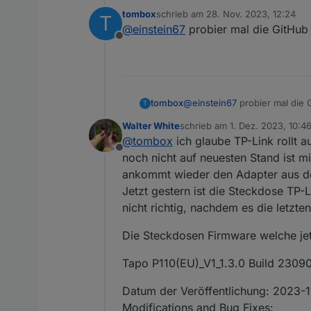
tombox
schrieb am
28. Nov. 2023, 12:24
T
2023-11-28 13:08:07.8
zuletzt editiert von
@
einstein67
probier mal die GitHub 
2023-11-28 13:08:17.8
Offline
Danke für deine Hilfe
2023-11-28 13:08:17.8
2023-11-28 13:08:17.9
2023-11-28 13:08:17.9
tombox
@
einstein67
probier mal die 
T
Walter White
schrieb am
1. Dez. 2023, 10:4
zuletzt editiert von Walter Whi
@
tombox
ich glaube TP-Link rollt 
Offline
noch nicht auf neuesten Stand ist m
ankommt wieder den Adapter aus de
Jetzt gestern ist die Steckdose TP-
nicht richtig, nachdem es die letzt
Die Steckdosen Firmware welche jetz
Tapo P110(EU)_V1_1.3.0 Build 2309
Datum der Veröffentlichung: 2023-1
Modifications and Bug Fixes: