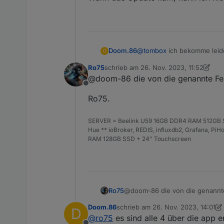
@
tombox
ich bekomme leide
Doom.86
D
Ro75
schrieb am
26. Nov. 2023, 11:52
zuletzt editiert von Ro75
@doom-86 die von die genannte Fehl
Offline
Das Problem habe ich bei 3 
1.3.0 gemacht. Die eine was 
Ro75.
Bei dem Adapter habe ich di
SERVER = Beelink U59 16GB DDR4 RAM 512GB SS
Wann das Update kam, kann 
Hue ** ioBroker, REDIS, influxdb2, Grafana, P
RAM 128GB SSD + 24" Touchscreen
@doom-86 die von die genannte 
Ro75
Doom.86
schrieb am
26. Nov. 2023, 14:01
D
Ro75.
zuletzt editiert von Doom.86
@
ro75
es sind alle 4 über die app 