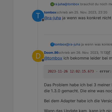
ra juha
@
tombox
brauchst du noch m
tombox
schrieb am
25. Nov. 2023, 23:20
T
Grüssle und Danke
zuletzt editiert von
@
ra-juha
ja wenn was konkret nicht 
Offline
tombox
@
ra-juha
ja wenn was konkret
T
Doom.86
schrieb am
26. Nov. 2023, 11:13
D
zuletzt editiert von Doom.86
@
tombox
ich bekomme leider bei mi
Offline
2023
-
11
-
26
12
:
02
:
15.673
 - 
error
:
Das Problem habe ich bei 3 meiner P
die 1.3.0 gemacht. Die eine was noch
Bei dem Adapter habe ich die Versio
Wann das Update kam, kann ich nich