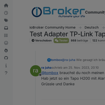
Weiter zum Inhalt
Communit
ioBroker Community Home
Deutsch
Test Adapter TP-Link Ta
Verschoben
Tester
868
beiträge
122
komm
tombox
@
ra-juha
Wie gesagt ich bräu
T
ra juha
schrieb am
25. Nov. 2023, 20:10
zuletzt editiert von
@
tombox
brauchst du noch meinen
Offline
Hab jetzt so ein Tapo H200 mit Alar
Grüssle und Danke