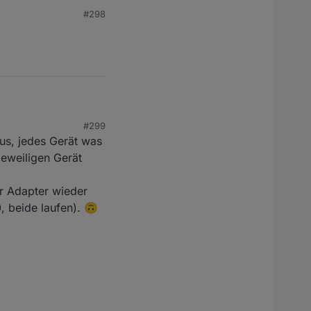
#298
>

nnection

#299
us, jedes Gerät was
jeweiligen Gerät
er Adapter wieder
, beide laufen). 🙃