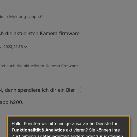
iese Meldung :vtapo.0
Error: Unable to find token in response, probably your credentials are n
uch die aktuellsten Kamera firmware
d password
v. 2023, 12:35
anke !!!
etzt auch die aktuellsten Kamera firmware
, dann spendiere ich dir ein Bier :-)
 tapo h200.
Hallo! Könnten wir bitte einige zusätzliche Dienste für
Funktionalität & Analytics
aktivieren? Sie können Ihre
Zustimmung später jederzeit ändern oder zurückziehen.