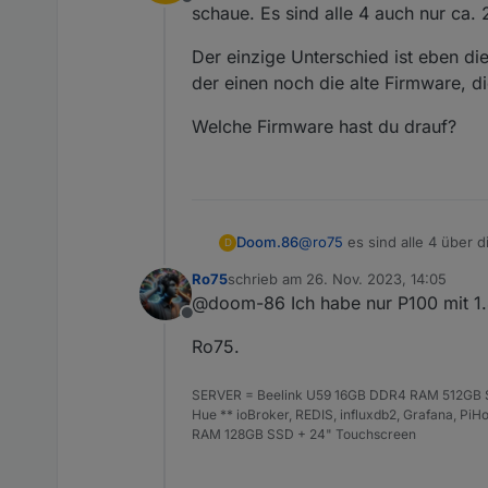
Offline
schaue. Es sind alle 4 auch nur ca. 
Der einzige Unterschied ist eben die
der einen noch die alte Firmware, di
Welche Firmware hast du drauf?
@
ro75
es sind alle 4 über 
Doom.86
D
sind alle 4 auch nur ca. 2m 
Ro75
schrieb am
26. Nov. 2023, 14:05
Der einzige Unterschied ist
zuletzt editiert von
@doom-86 Ich habe nur P100 mit 1.
noch die alte Firmware, dies
Offline
Welche Firmware hast du d
Ro75.
SERVER = Beelink U59 16GB DDR4 RAM 512GB SS
Hue ** ioBroker, REDIS, influxdb2, Grafana, P
RAM 128GB SSD + 24" Touchscreen