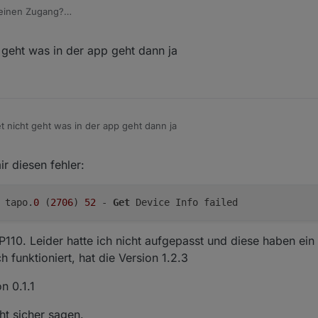
einen Zugang?
Hab jetzt so ein Tapo H200 mit Alarm Sirene, die ich gern über iob steuern würde:-)
geht was in der app geht dann ja
 nicht geht was in der app geht dann ja
r diesen fehler:
 tapo.
0
 (
2706
) 
52
 - 
Get
110. Leider hatte ich nicht aufgepasst und diese haben ei
 funktioniert, hat die Version 1.2.3
n 0.1.1
t sicher sagen.