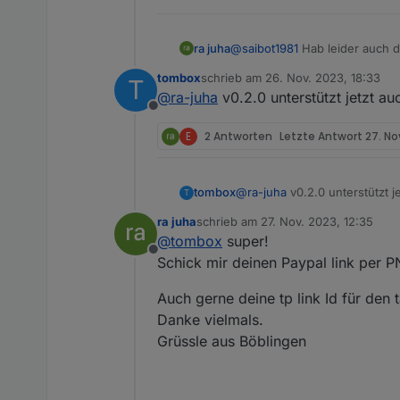
@
saibot1981
Hab leider auch d
ra juha
tombox
schrieb am
26. Nov. 2023, 18:33
T
2023-11-22 21:28:16.315 error 
zuletzt editiert von
@
ra-juha
v0.2.0 unterstützt jetzt a
sure you set your TAPO Clou
Offline
2FA auch jetzt aus. Trotzdem.
E
2 Antworten
Letzte Antwort
27. No
Hoffe Tom bekommt das hin. D
tombox
@
ra-juha
v0.2.0 unterstützt j
T
ra juha
schrieb am
27. Nov. 2023, 12:35
zuletzt editiert von
@
tombox
super!
Offline
Schick mir deinen Paypal link per PN
Auch gerne deine tp link Id für den
Danke vielmals.
Grüssle aus Böblingen