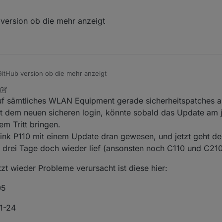
23 - info: tapo.0 (7873) Wait for connections

version ob die mehr anzeigt
25 - debug: tapo.0 (7873) Receive camera status

26 - debug: tapo.0 (7873) API new request

62 - debug: tapo.0 (7873) isSecureConnection response :>
62 - debug: tapo.0 (7873) StokRefresh: Using unsecure co
GitHub version ob die mehr anzeigt
6
te
12. Jan. 2023, 12:53
auf sämtliches WLAN Equipment gerade sicherheitspatches a
it dem neuen sicheren login, könnte sobald das Update am 
m Tritt bringen.
Link P110 mit einem Update dran gewesen, und jetzt geht d
en drei Tage doch wieder lief (ansonsten noch C110 und C210
t wieder Probleme verursacht ist diese hier:
05
1-24