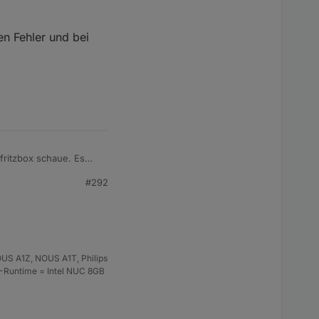
en Fehler und bei
fritzbox schaue. Es
#292
ehler und bei der einen
US A1Z, NOUS A1T, Philips
S-Runtime = Intel NUC 8GB