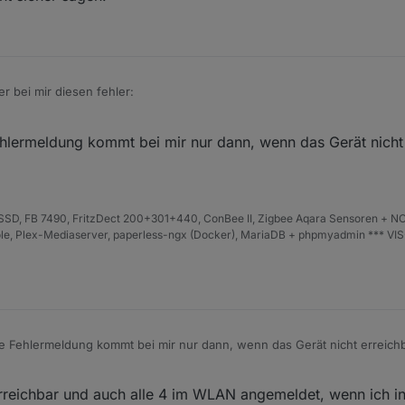
r bei mir diesen fehler:
ermeldung kommt bei mir nur dann, wenn das Gerät nicht e
meiner P110. Leider hatte ich nicht aufgepasst und diese haben ein fir
noch funktioniert, hat die Version 1.2.3
e Version 0.1.1
D, FB 7490, FritzDect 200+301+440, ConBee II, Zigbee Aqara Sensoren + NO
ich nicht sicher sagen.
iHole, Plex-Mediaserver, paperless-ngx (Docker), MariaDB + phpmyadmin *** VI
Fehlermeldung kommt bei mir nur dann, wenn das Gerät nicht erreichba
erreichbar und auch alle 4 im WLAN angemeldet, wenn ich in