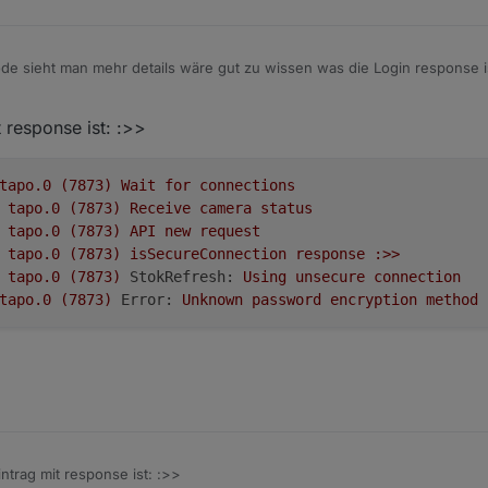
FA ist bei meinem Account nicht aktiviert.
e sieht man mehr details wäre gut zu wissen was die Login response i
 response ist: :>>
tapo.0
(7873)
Wait
for
connections
tapo.0
(7873)
Receive
camera
status
tapo.0
(7873)
API
new
request
tapo.0
(7873)
isSecureConnection
response
:>>
tapo.0
(7873)
StokRefresh:
Using
unsecure
connection
tapo.0
(7873)
Error:
Unknown
password
encryption
method
ntrag mit response ist: :>>