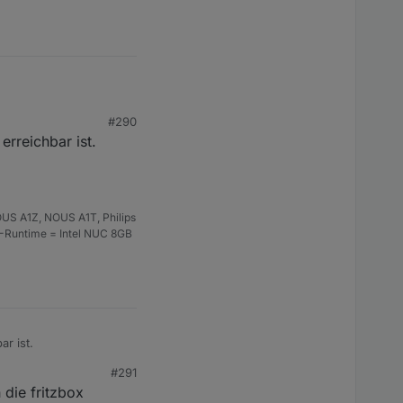
#290
rreichbar ist.
mwareupdate auf die
US A1Z, NOUS A1T, Philips
S-Runtime = Intel NUC 8GB
r ist.
#291
 die fritzbox