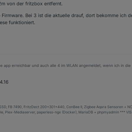
2m von der fritzbox entfernt.
 Firmware. Bei 3 ist die aktuelle drauf, dort bekomme ich d
ese funktioniert.
die app erreichbar und auch alle 4 im WLAN angemeldet, wenn ich in die 
von der fritzbox entfernt.
 eben die Firmware. Bei 3 ist die aktuelle drauf, dort bekomme ich den F
4.16
e funktioniert.
rauf?
D, FB 7490, FritzDect 200+301+440, ConBee II, Zigbee Aqara Sensoren + NO
iHole, Plex-Mediaserver, paperless-ngx (Docker), MariaDB + phpmyadmin *** VI