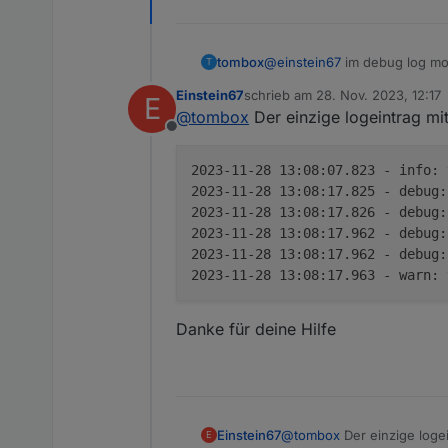
Mache ich da was falsch? M
tombox
@
einstein67
im debug log mod
T
Einstein67
schrieb am
28. Nov. 2023, 12:17
E
zuletzt editiert von
@
tombox
Der einzige logeintrag mit
Offline
2023-11-28 13:08:07.823 - info:
2023-11-28 13:08:17.825 - debug:
2023-11-28 13:08:17.826 - debug:
2023-11-28 13:08:17.962 - debug:
2023-11-28 13:08:17.962 - debug:
2023-11-28 13:08:17.963 - warn:
Danke für deine Hilfe
@
tombox
Der einzige logei
Einstein67
E