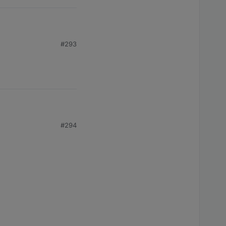
#293
ot valid. Please make
#294