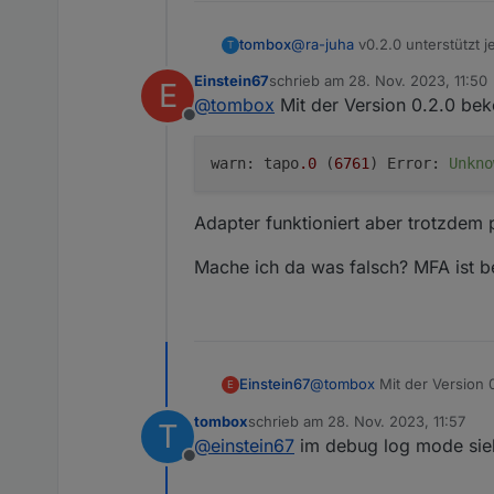
tombox
@
ra-juha
v0.2.0 unterstützt j
T
Einstein67
schrieb am
28. Nov. 2023, 11:50
E
zuletzt editiert von
@
tombox
Mit der Version 0.2.0 be
Offline
warn: tapo
.0
(
6761
) Error:
Unkno
Adapter funktioniert aber trotzdem 
Mache ich da was falsch? MFA ist be
@
tombox
Mit der Version 
Einstein67
E
tombox
schrieb am
28. Nov. 2023, 11:57
T
zuletzt editiert von
@
einstein67
im debug log mode sieh
Offline
Adapter funktioniert aber 