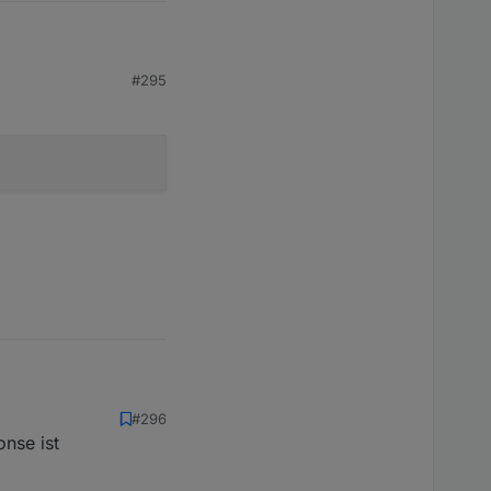
#295
#296
nse ist