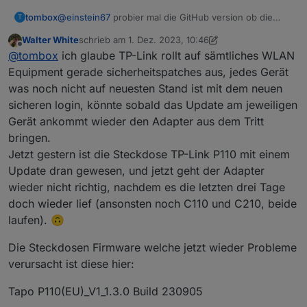
tombox
@
einstein67
probier mal die GitHub version ob die
T
mehr anzeigt
Walter White
schrieb am
1. Dez. 2023, 10:46
zuletzt editiert von Walter White
12. Jan. 2023, 12:53
Offline
@
tombox
ich glaube TP-Link rollt auf sämtliches WLAN
Equipment gerade sicherheitspatches aus, jedes Gerät
was noch nicht auf neuesten Stand ist mit dem neuen
sicheren login, könnte sobald das Update am jeweiligen
Gerät ankommt wieder den Adapter aus dem Tritt
bringen.
Jetzt gestern ist die Steckdose TP-Link P110 mit einem
Update dran gewesen, und jetzt geht der Adapter
wieder nicht richtig, nachdem es die letzten drei Tage
doch wieder lief (ansonsten noch C110 und C210, beide
laufen). 🙃
Die Steckdosen Firmware welche jetzt wieder Probleme
verursacht ist diese hier:
Tapo P110(EU)_V1_1.3.0 Build 230905