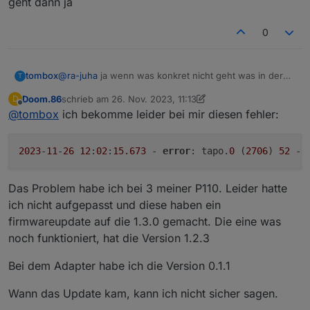
geht dann ja
0
tombox
@
ra-juha
ja wenn was konkret nicht geht was in der
T
app geht dann ja
Doom.86
schrieb am
26. Nov. 2023, 11:13
D
zuletzt editiert von Doom.86
Offline
@
tombox
ich bekomme leider bei mir diesen fehler:
2023
-
11
-
26
12
:
02
:
15.673
 - 
error
: tapo.
0
 (
2706
) 
52
 - 
Das Problem habe ich bei 3 meiner P110. Leider hatte
ich nicht aufgepasst und diese haben ein
firmwareupdate auf die 1.3.0 gemacht. Die eine was
noch funktioniert, hat die Version 1.2.3
Bei dem Adapter habe ich die Version 0.1.1
Wann das Update kam, kann ich nicht sicher sagen.