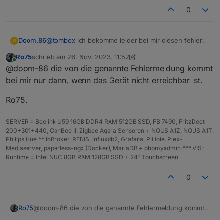
0
@
tombox
ich bekomme leider bei mir diesen fehler:
Doom.86
D
Ro75
schrieb am
26. Nov. 2023, 11:52
zuletzt editiert von Ro75
Online
@doom-86 die von die genannte Fehlermeldung kommt
Das Problem habe ich bei 3 meiner P110. Leider hatte
bei mir nur dann, wenn das Gerät nicht erreichbar ist.
ich nicht aufgepasst und diese haben ein
firmwareupdate auf die 1.3.0 gemacht. Die eine was
Bei dem Adapter habe ich die Version 0.1.1
Ro75.
noch funktioniert, hat die Version 1.2.3
Wann das Update kam, kann ich nicht sicher sagen.
SERVER = Beelink U59 16GB DDR4 RAM 512GB SSD, FB 7490, FritzDect
200+301+440, ConBee II, Zigbee Aqara Sensoren + NOUS A1Z, NOUS A1T,
Philips Hue ** ioBroker, REDIS, influxdb2, Grafana, PiHole, Plex-
Mediaserver, paperless-ngx (Docker), MariaDB + phpmyadmin *** VIS-
Runtime = Intel NUC 8GB RAM 128GB SSD + 24" Touchscreen
0
@doom-86 die von die genannte Fehlermeldung kommt
Ro75
bei mir nur dann, wenn das Gerät nicht erreichbar ist.