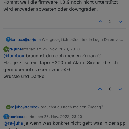
Kommt weil die firmware 1.3.9 noch nicht unterstützt
wird entweder abwarten oder downgraden.
2
tombox
@
ra-juha
Wie gesagt ich bräuchte die Login Daten von
T
einem betroffenen Account um das nachzustellen
ra juha
schrieb am
25. Nov. 2023, 20:10
zuletzt editiert von
Offline
@
tombox
brauchst du noch meinen Zugang?
Hab jetzt so ein Tapo H200 mit Alarm Sirene, die ich
gern über iob steuern würde:-)
Grüssle und Danke
0
ra juha
@
tombox
brauchst du noch meinen Zugang?
Hab jetzt so ein Tapo H200 mit Alarm Sirene, die ich
tombox
schrieb am
25. Nov. 2023, 23:20
T
gern über iob steuern würde:-)
zuletzt editiert von
Offline
@
ra-juha
ja wenn was konkret nicht geht was in der app
Grüssle und Danke