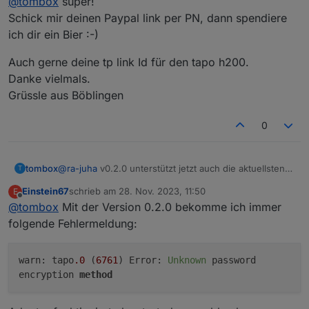
@
tombox
super!
Schick mir deinen Paypal link per PN, dann spendiere
ich dir ein Bier :-)
Auch gerne deine tp link Id für den tapo h200.
Danke vielmals.
Grüssle aus Böblingen
0
tombox
@
ra-juha
v0.2.0 unterstützt jetzt auch die aktuellsten
T
Kamera firmware
Einstein67
schrieb am
28. Nov. 2023, 11:50
E
zuletzt editiert von
Offline
@
tombox
Mit der Version 0.2.0 bekomme ich immer
folgende Fehlermeldung:
warn: tapo
.0
(
6761
) Error:
Unknown
password
encryption
method