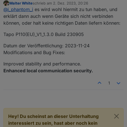
Walter White
schrieb am
2. Dez. 2023, 20:26
Meine beiden P110 werden doch erkannt und
zuletzt editiert von
Offline
@
i_phantom_i
es wird wohl hiermit zu tun haben, und
aufgelistet mit "vielen" Datenpunkten, den
gleichen wie die P100, allerdings halt "nur" nicht
erklärt dann auch wenn Geräte sich nicht verbinden
die Leistungsdaten, die fehlen.
können, oder halt keine richtigen Daten liefern können:
Tapo P110(EU)_V1_1.3.0 Build 230905
Datum der Veröffentlichung: 2023-11-24
Modifications and Bug Fixes:
Improved stability and performance.
Enhanced local communication security.
1
Hey! Du scheinst an dieser Unterhaltung
interessiert zu sein, hast aber noch kein