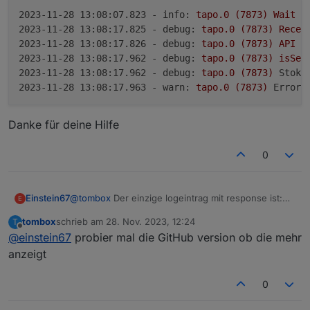
2023-11-28 13:08:07.823 - info:
tapo.0
(7873)
Wait
f
2023-11-28 13:08:17.825 - debug:
tapo.0
(7873)
Recei
2023-11-28 13:08:17.826 - debug:
tapo.0
(7873)
API
n
2023-11-28 13:08:17.962 - debug:
tapo.0
(7873)
isSec
2023-11-28 13:08:17.962 - debug:
tapo.0
(7873)
StokR
2023-11-28 13:08:17.963 - warn:
tapo.0
(7873)
Error:
Danke für deine Hilfe
0
@
tombox
Der einzige logeintrag mit response ist:
Einstein67
E
:>>
tombox
schrieb am
28. Nov. 2023, 12:24
T
2023-11-28 13:08:07.823 - info: tapo.0 (7873
zuletzt editiert von
Offline
@
einstein67
probier mal die GitHub version ob die mehr
2023-11-28 13:08:17.825 - debug: tapo.0 (787
Danke für deine Hilfe
2023-11-28 13:08:17.826 - debug: tapo.0 (787
anzeigt
2023-11-28 13:08:17.962 - debug: tapo.0 (78
2023-11-28 13:08:17.962 - debug: tapo.0 (78
0