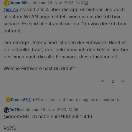
Doom.86
schrieb am
26. Nov. 2023, 14:01
D
Ro75.
zuletzt editiert von Doom.86
Offline
@
ro75
es sind alle 4 über die app erreichbar und auch
alle 4 im WLAN angemeldet, wenn ich in die fritzbox
schaue. Es sind alle 4 auch nur ca. 2m von der fritzbox
entfernt.
Der einzige Unterschied ist eben die Firmware. Bei 3 ist
die aktuelle drauf, dort bekomme ich den Fehler und bei
der einen noch die alte Firmware, diese funktioniert.
Welche Firmware hast du drauf?
0
@
ro75
es sind alle 4 über die app erreichbar und
Doom.86
D
auch alle 4 im WLAN angemeldet, wenn ich in die
Ro75
schrieb am
26. Nov. 2023, 14:05
fritzbox schaue. Es sind alle 4 auch nur ca. 2m von
Der einzige Unterschied ist eben die Firmware. Bei 3
zuletzt editiert von
Online
@doom-86 Ich habe nur P100 mit 1.4.16
der fritzbox entfernt.
ist die aktuelle drauf, dort bekomme ich den Fehler
und bei der einen noch die alte Firmware, diese
Welche Firmware hast du drauf?
Ro75.
funktioniert.