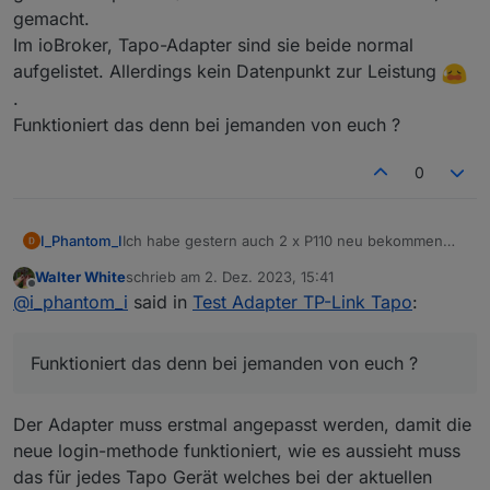
gemacht.
Im ioBroker, Tapo-Adapter sind sie beide normal
aufgelistet. Allerdings kein Datenpunkt zur Leistung
.
Funktioniert das denn bei jemanden von euch ?
0
I_Phantom_I
Ich habe gestern auch 2 x P110 neu bekommen
und gleich die Updates (1.3.0 Build 230905
Walter White
schrieb am
2. Dez. 2023, 15:41
Rel.152200) gemacht.
zuletzt editiert von
Offline
@
i_phantom_i
said in
Test Adapter TP-Link Tapo
:
Im ioBroker, Tapo-Adapter sind sie beide normal
aufgelistet. Allerdings kein Datenpunkt zur
Leistung
.
Funktioniert das denn bei jemanden von euch ?
Funktioniert das denn bei jemanden von euch ?
Der Adapter muss erstmal angepasst werden, damit die
neue login-methode funktioniert, wie es aussieht muss
das für jedes Tapo Gerät welches bei der aktuellen