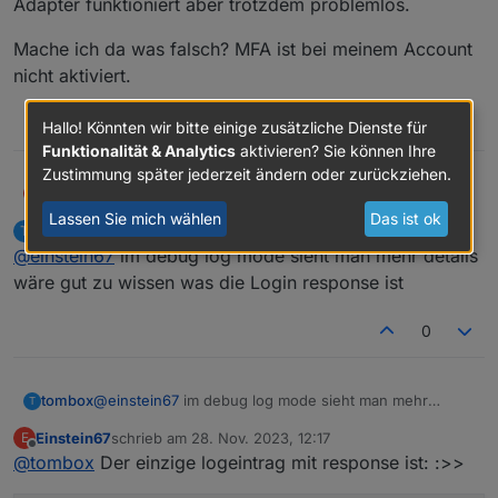
Adapter funktioniert aber trotzdem problemlos.
Mache ich da was falsch? MFA ist bei meinem Account
nicht aktiviert.
0
Hallo! Könnten wir bitte einige zusätzliche Dienste für
Funktionalität & Analytics
aktivieren? Sie können Ihre
Zustimmung später jederzeit ändern oder zurückziehen.
@
tombox
Mit der Version 0.2.0 bekomme ich immer
Einstein67
E
folgende Fehlermeldung:
Lassen Sie mich wählen
Das ist ok
tombox
schrieb am
28. Nov. 2023, 11:57
T
zuletzt editiert von
Offline
@
einstein67
im debug log mode sieht man mehr details
Adapter funktioniert aber trotzdem problemlos.
wäre gut zu wissen was die Login response ist
Mache ich da was falsch? MFA ist bei meinem
0
Account nicht aktiviert.
tombox
@
einstein67
im debug log mode sieht man mehr
T
details wäre gut zu wissen was die Login response ist
Einstein67
schrieb am
28. Nov. 2023, 12:17
E
zuletzt editiert von
Offline
@
tombox
Der einzige logeintrag mit response ist: :>>