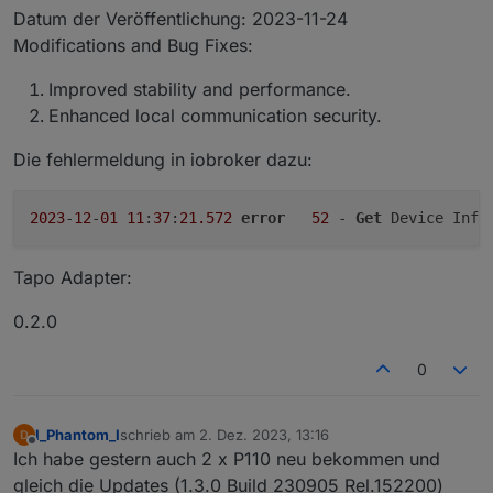
Datum der Veröffentlichung: 2023-11-24
Modifications and Bug Fixes:
Improved stability and performance.
Enhanced local communication security.
Die fehlermeldung in iobroker dazu:
2023
-
12
-
01
11
:
37
:
21.572
error
52
 - 
Get
Tapo Adapter:
0.2.0
0
I_Phantom_I
schrieb am
2. Dez. 2023, 13:16
zuletzt editiert von
Offline
Ich habe gestern auch 2 x P110 neu bekommen und
gleich die Updates (1.3.0 Build 230905 Rel.152200)