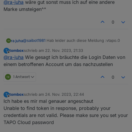
@
ra-juha
wäre gut sonst muss ich auf eine andere
token in response, probably your credentials are not
valid. Please make sure you set your TAPO Cloud
2FA auch jetzt aus. Trotzdem.
Marke umsteigen^^
password
Hoffe Tom bekommt das hin. Danke !!!
0
@
saibot1981
Hab leider auch diese Meldung :vtapo.0
ra juha
tombox
schrieb am
22. Nov. 2023, 21:33
T
2023-11-22 21:28:16.315 error Error: Unable to find
zuletzt editiert von
Offline
@
ra-juha
Wie gesagt ich bräuchte die Login Daten von
token in response, probably your credentials are not
valid. Please make sure you set your TAPO Cloud
2FA auch jetzt aus. Trotzdem.
einem betroffenen Account um das nachzustellen
password
Hoffe Tom bekommt das hin. Danke !!!
1 Antwort
0
tombox
schrieb am
24. Nov. 2023, 22:44
T
zuletzt editiert von
Offline
Ich habe es mir mal genauer angeschaut
Unable to find token in response, probably your
credentials are not valid. Please make sure you set your
TAPO Cloud password