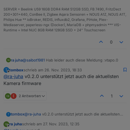
SERVER = Beelink U59 16GB DDR4 RAM 512GB SSD, FB 7490, FritzDect
200+301+440, ConBee II, Zigbee Aqara Sensoren + NOUS A1Z, NOUS A1T,
Philips Hue ** ioBroker, REDIS, influxdb2, Grafana, PiHole, Plex-
Mediaserver, paperless-ngx (Docker), MariaDB + phpmyadmin *** VIS-
Runtime = Intel NUC 8GB RAM 128GB SSD + 24" Touchscreen
0
@
saibot1981
Hab leider auch diese Meldung :vtapo.0
ra juha
tombox
schrieb am
26. Nov. 2023, 18:33
T
2023-11-22 21:28:16.315 error Error: Unable to find
zuletzt editiert von
Offline
@
ra-juha
v0.2.0 unterstützt jetzt auch die aktuellsten
token in response, probably your credentials are not
valid. Please make sure you set your TAPO Cloud
2FA auch jetzt aus. Trotzdem.
Kamera firmware
password
Hoffe Tom bekommt das hin. Danke !!!
E
2 Antworten
1
tombox
@
ra-juha
v0.2.0 unterstützt jetzt auch die aktuellsten
T
Kamera firmware
ra juha
schrieb am
27. Nov. 2023, 12:35
zuletzt editiert von
Offline