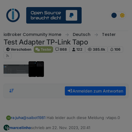
Weiter zum Inhalt
ioBroker Community Home
Deutsch
Tester
Test Adapter TP-Link Tapo
Verschoben
Tester
868
122
385.6k
106
Anmelden zum Antworten
@
saibot1981
Hab leider auch diese Meldung :vtapo.0
ra juha
marcelinho
schrieb am
22. Nov. 2023, 20:41
M
2023-11-22 21:28:16.315 error Error: Unable to find
zuletzt editiert von
Offline