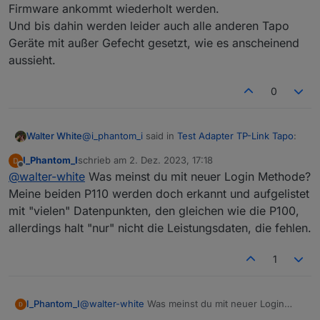
Firmware ankommt wiederholt werden.
Und bis dahin werden leider auch alle anderen Tapo
Geräte mit außer Gefecht gesetzt, wie es anscheinend
aussieht.
0
@
i_phantom_i
said in
Test Adapter TP-Link Tapo
:
Walter White
I_Phantom_I
schrieb am
2. Dez. 2023, 17:18
zuletzt editiert von
Offline
Funktioniert das denn bei jemanden von
@
walter-white
Was meinst du mit neuer Login Methode?
euch ?
Meine beiden P110 werden doch erkannt und aufgelistet
Der Adapter muss erstmal angepasst werden,
mit "vielen" Datenpunkten, den gleichen wie die P100,
damit die neue login-methode funktioniert, wie es
allerdings halt "nur" nicht die Leistungsdaten, die fehlen.
aussieht muss das für jedes Tapo Gerät welches
bei der aktuellen Firmware ankommt wiederholt
werden.
1
Und bis dahin werden leider auch alle anderen
Tapo Geräte mit außer Gefecht gesetzt, wie es
anscheinend aussieht.
I_Phantom_I
@
walter-white
Was meinst du mit neuer Login
Methode?