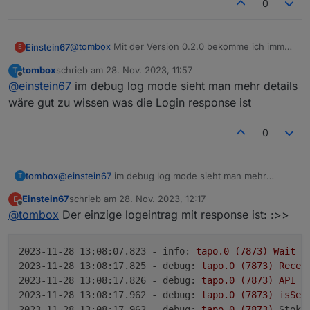
0
@
tombox
Mit der Version 0.2.0 bekomme ich immer
Einstein67
E
folgende Fehlermeldung:
tombox
schrieb am
28. Nov. 2023, 11:57
T
zuletzt editiert von
Offline
@
einstein67
im debug log mode sieht man mehr details
Adapter funktioniert aber trotzdem problemlos.
wäre gut zu wissen was die Login response ist
Mache ich da was falsch? MFA ist bei meinem
0
Account nicht aktiviert.
tombox
@
einstein67
im debug log mode sieht man mehr
T
details wäre gut zu wissen was die Login response ist
Einstein67
schrieb am
28. Nov. 2023, 12:17
E
zuletzt editiert von
Offline
@
tombox
Der einzige logeintrag mit response ist: :>>
2023-11-28 13:08:07.823 - info:
tapo.0
(7873)
Wait
f
2023-11-28 13:08:17.825 - debug:
tapo.0
(7873)
Recei
2023-11-28 13:08:17.826 - debug:
tapo.0
(7873)
API
n
2023-11-28 13:08:17.962 - debug:
tapo.0
(7873)
isSec
2023-11-28 13:08:17.962 - debug:
tapo.0
(7873)
StokR