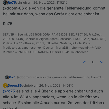
Ro75
schrieb am
26. Nov. 2023, 11:52
signed_1695700455312.bin
zuletzt editiert von Ro75
Offline
http://download.tplinkcloud.com/Tapo_C210v2_en_1.3.
@doom-86 die von die genannte Fehlermeldung kommt
Das Problem habe ich bei 3 meiner P110. Leider hatte
7_Build_230823_Rel.55314n_up_boot-
bei mir nur dann, wenn das Gerät nicht erreichbar ist.
ich nicht aufgepasst und diese haben ein
signed_1696901068257.bin
firmwareupdate auf die 1.3.0 gemacht. Die eine was
http://download.tplinkcloud.com/Tapo_C210v2_en_1.3.
Bei dem Adapter habe ich die Version 0.1.1
Ro75.
noch funktioniert, hat die Version 1.2.3
7_Build_230823_Rel.55314n_up_boot-
signed_1696901243641.bin
Wann das Update kam, kann ich nicht sicher sagen.
SERVER = Beelink U59 16GB DDR4 RAM 512GB SSD, FB 7490, FritzDect
http://download.tplinkcloud.com/Tapo_C210v2_en_1.3.
200+301+440, ConBee II, Zigbee Aqara Sensoren + NOUS A1Z, NOUS A1T,
7_Build_230823_Rel.55314n_up_boot-
Philips Hue ** ioBroker, REDIS, influxdb2, Grafana, PiHole, Plex-
signed_1697008041834.bin
Mediaserver, paperless-ngx (Docker), MariaDB + phpmyadmin *** VIS-
http://download.tplinkcloud.com/Tapo_C210v2_en_1.3.
Runtime = Intel NUC 8GB RAM 128GB SSD + 24" Touchscreen
7_Build_230823_Rel.55314n_up_boot-
signed_1697008077067.bin
0
http://download.tplinkcloud.com/Tapo_C210v2_en_1.3.
7_Build_230823_Rel.55314n_up_boot-
signed_1697438242195.bin
http://download.tplinkcloud.com/Tapo_C210v2_en_1.3.
@doom-86 die von die genannte Fehlermeldung kommt
Ro75
7_Build_230823_Rel.55314n_up_boot-
bei mir nur dann, wenn das Gerät nicht erreichbar ist.
Doom.86
schrieb am
26. Nov. 2023, 14:01
D
signed_1697438277951.bin
Ro75.
zuletzt editiert von Doom.86
Offline
@
ro75
es sind alle 4 über die app erreichbar und auch
http://download.tplinkcloud.com/Tapo_C210v2_en_1.3.
7_Build_230823_Rel.55314n_up_boot-
alle 4 im WLAN angemeldet, wenn ich in die fritzbox
signed_1697442790097.bin
schaue. Es sind alle 4 auch nur ca. 2m von der fritzbox
http://download.tplinkcloud.com/Tapo_C210v2_en_1.3.
entfernt.