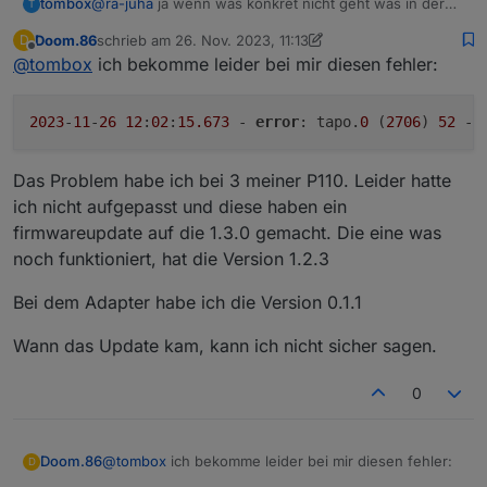
tombox
@
ra-juha
ja wenn was konkret nicht geht was in der
signed_1692705501486.bin
T
app geht dann ja
http://download.tplinkcloud.com/Tapo_C210v2_en_1.3.
Doom.86
schrieb am
26. Nov. 2023, 11:13
D
7_Build_230823_Rel.55314n_up_boot-
zuletzt editiert von Doom.86
Offline
@
tombox
ich bekomme leider bei mir diesen fehler:
signed_1694485341129.bin
http://download.tplinkcloud.com/Tapo_C210v2_en_1.3.
7_Build_230823_Rel.55314n_up_boot-
2023
-
11
-
26
12
:
02
:
15.673
 - 
error
: tapo.
0
 (
2706
) 
52
 - 
signed_1694485425412.bin
http://download.tplinkcloud.com/Tapo_C210v2_en_1.3.
7_Build_230823_Rel.55314n_up_boot-
Das Problem habe ich bei 3 meiner P110. Leider hatte
signed_1694485462220.bin
ich nicht aufgepasst und diese haben ein
http://download.tplinkcloud.com/Tapo_C210v2_en_1.3.
firmwareupdate auf die 1.3.0 gemacht. Die eine was
7_Build_230823_Rel.55314n_up_boot-
signed_1694588891986.bin
noch funktioniert, hat die Version 1.2.3
http://download.tplinkcloud.com/Tapo_C210v2_en_1.3.
7_Build_230823_Rel.55314n_up_boot-
Bei dem Adapter habe ich die Version 0.1.1
signed_1694588926711.bin
http://download.tplinkcloud.com/Tapo_C210v2_en_1.3.
Wann das Update kam, kann ich nicht sicher sagen.
7_Build_230823_Rel.55314n_up_boot-
signed_1694588961443.bin
0
http://download.tplinkcloud.com/Tapo_C210v2_en_1.3.
7_Build_230823_Rel.55314n_up_boot-
signed_1695700382233.bin
http://download.tplinkcloud.com/Tapo_C210v2_en_1.3.
@
tombox
ich bekomme leider bei mir diesen fehler:
Doom.86
D
7_Build_230823_Rel.55314n_up_boot-