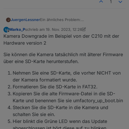
1
Ein ähnliches Problem:
JuergenLessner
J
P100 und P110 zeigen keine aktuellen Werte in
Marko_P
schrieb am
19. Nov. 2023, 12:26
ioBroker
ioBroker Version 6.10.1 (läuft auf RPi 4 in
zuletzt editiert von Marko_P
Offline
Kamera Downgrade im Beispiel von der C210 mit der
Docker)
Tapo Adapter Version 0.1.1 (selbes Problem
Hardware version 2
bestand auch in V0.0.8)
8 x P100
Es geht jedoch primär um P110 und die
Sie können die Kamera tatsächlich mit älterer Firmware
4 x P110
aktuelle Wattleistung sowie die
über eine SD-Karte herunterstufen.
2 x H100 mit verschiedenen Sensoren
Schaltzustände von P100 und P110.
P100 erhalten keinen aktuellen Status zB. an
4 Kameras
oder aus.
Nehmen Sie eine SD-Karte, die vorher NICHT von
ein paar Lampen
P110 erhalten keinen aktuellen Statur zB.
Beide Hub H100 werden als P100 initialisiert?!
der Kamera formatiert wurde.
aktuelle Watt.
Nur ein einziger P110 bekommt aktuelle Daten
Formatieren Sie die SD-Karte in FAT32.
Es erscheint im Log laufend diese
gepollt!
Fehlermeldung:
Kopieren Sie die alte Firmware-Datei in die SD-
Alle P110 (wie auch die P100) sind selbe
Error: Unable to find token in response,
Karte und benennen Sie sie umfactory_up_boot.bin
Hardwareversion und sind am gleichen
probably your credentials are not valid. Please
Stecken Sie die SD-Karte in die Kamera und
Firmwarestand
make sure you set your TAPO Cloud
P110 HW Version 1.0; FW 1.2.3 Build 230425
password
schalten Sie sie ein.
Rel.142542
Hier blinkt die Grüne LED wenn das Update
Der einzige P110 der "funktioniert" hat
abgeschlossen ist hört diese auf zu blinken.