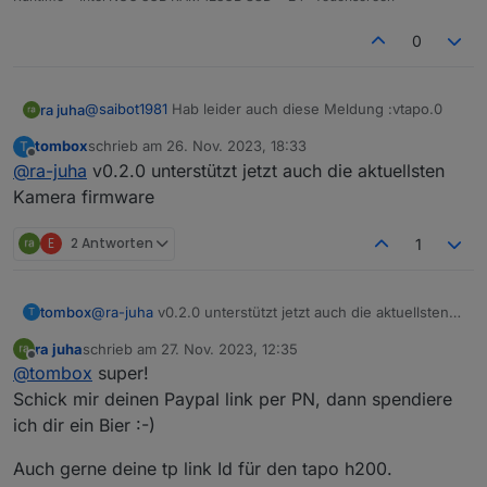
8_Build_230913_Rel.57186n_up_boot-
signed_1696641054138.bin
0
http://download.tplinkcloud.com/Tapo_C212v2_en_1.3.
6_Build_230426_Rel.41134n_up_boot-
signed_1684325254967.bin
@
saibot1981
Hab leider auch diese Meldung :vtapo.0
ra juha
tombox
schrieb am
26. Nov. 2023, 18:33
T
2023-11-22 21:28:16.315 error Error: Unable to find
zuletzt editiert von
Offline
@
ra-juha
v0.2.0 unterstützt jetzt auch die aktuellsten
token in response, probably your credentials are not
valid. Please make sure you set your TAPO Cloud
2FA auch jetzt aus. Trotzdem.
Kamera firmware
password
Hoffe Tom bekommt das hin. Danke !!!
E
2 Antworten
1
tombox
@
ra-juha
v0.2.0 unterstützt jetzt auch die aktuellsten
T
Kamera firmware
ra juha
schrieb am
27. Nov. 2023, 12:35
zuletzt editiert von
Offline
@
tombox
super!
Schick mir deinen Paypal link per PN, dann spendiere
ich dir ein Bier :-)
Auch gerne deine tp link Id für den tapo h200.