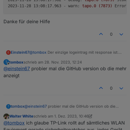
2023-11-28 13:08:17.963 - warn:
tapo.0
(7873)
Error:
Danke für deine Hilfe
0
@
tombox
Der einzige logeintrag mit response ist:
Einstein67
E
:>>
tombox
schrieb am
28. Nov. 2023, 12:24
T
2023-11-28 13:08:07.823 - info: tapo.0 (7873
zuletzt editiert von
Offline
@
einstein67
probier mal die GitHub version ob die mehr
2023-11-28 13:08:17.825 - debug: tapo.0 (787
Danke für deine Hilfe
2023-11-28 13:08:17.826 - debug: tapo.0 (787
anzeigt
2023-11-28 13:08:17.962 - debug: tapo.0 (78
2023-11-28 13:08:17.962 - debug: tapo.0 (78
0
tombox
@
einstein67
probier mal die GitHub version ob die
T
mehr anzeigt
Walter White
schrieb am
1. Dez. 2023, 10:46
zuletzt editiert von Walter White
12. Jan. 2023, 12:53
Offline
@
tombox
ich glaube TP-Link rollt auf sämtliches WLAN
Equipment gerade sicherheitspatches aus, jedes Gerät