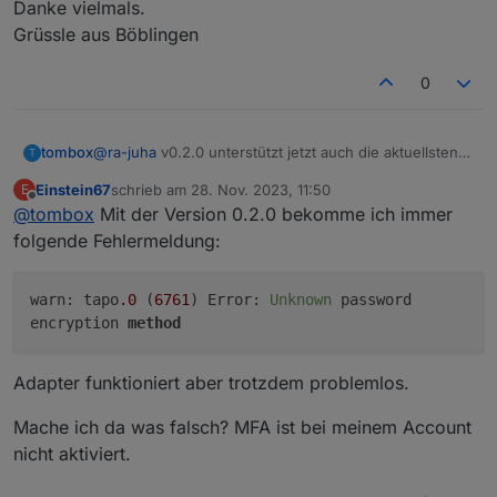
Danke vielmals.
Grüssle aus Böblingen
0
tombox
@
ra-juha
v0.2.0 unterstützt jetzt auch die aktuellsten
T
Kamera firmware
Einstein67
schrieb am
28. Nov. 2023, 11:50
E
zuletzt editiert von
Offline
@
tombox
Mit der Version 0.2.0 bekomme ich immer
folgende Fehlermeldung:
warn: tapo
.0
(
6761
) Error:
Unknown
password
encryption
method
Adapter funktioniert aber trotzdem problemlos.
Mache ich da was falsch? MFA ist bei meinem Account
nicht aktiviert.