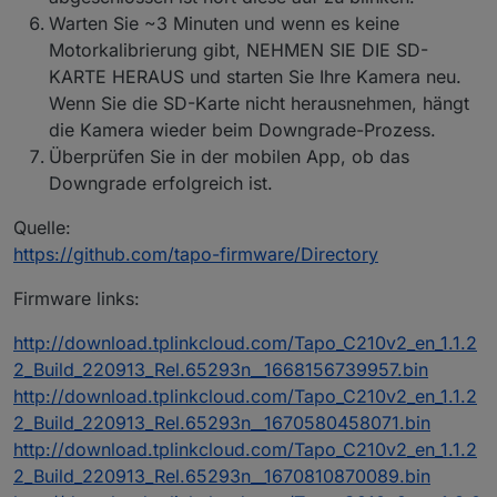
zusätzlich zum Wert "current_power" in
Warten Sie ~3 Minuten und wenn es keine
Milliwatt auch den Wert "current", der die
aktuelle Wattleistung identisch zur Android
Motorkalibrierung gibt, NEHMEN SIE DIE SD-
Smartphone App in Watt anzeigt.
KARTE HERAUS und starten Sie Ihre Kamera neu.
Alle vier P110 haben die selben Einstellungen,
Wenn Sie die SD-Karte nicht herausnehmen, hängt
sind im selben Netz, RPi ist ebenso im selben
die Kamera wieder beim Downgrade-Prozess.
Netz, alle erhalten reservierte IP vom DHCP,
alle haben uneingeschränkten Zugang ins
Überprüfen Sie in der mobilen App, ob das
Internet, alle zeigen im Smartphone App
Downgrade erfolgreich ist.
korrekte Werte an und sind erreichbar /
schaltbar.
Quelle:
https://github.com/tapo-firmware/Directory
Firmware links:
http://download.tplinkcloud.com/Tapo_C210v2_en_1.1.2
2_Build_220913_Rel.65293n__1668156739957.bin
http://download.tplinkcloud.com/Tapo_C210v2_en_1.1.2
2_Build_220913_Rel.65293n__1670580458071.bin
http://download.tplinkcloud.com/Tapo_C210v2_en_1.1.2
2_Build_220913_Rel.65293n__1670810870089.bin