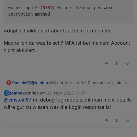
warn: tapo
.0
(
6761
) Error:
Unknown
password
encryption
method
Adapter funktioniert aber trotzdem problemlos.
Mache ich da was falsch? MFA ist bei meinem Account
nicht aktiviert.
0
@
tombox
Mit der Version 0.2.0 bekomme ich immer
Einstein67
E
folgende Fehlermeldung:
tombox
schrieb am
28. Nov. 2023, 11:57
T
zuletzt editiert von
Offline
@
einstein67
im debug log mode sieht man mehr details
Adapter funktioniert aber trotzdem problemlos.
wäre gut zu wissen was die Login response ist
Mache ich da was falsch? MFA ist bei meinem
0
Account nicht aktiviert.