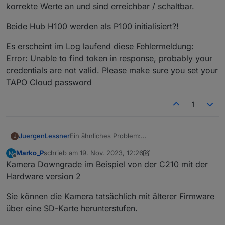
korrekte Werte an und sind erreichbar / schaltbar.
Beide Hub H100 werden als P100 initialisiert?!
Es erscheint im Log laufend diese Fehlermeldung:
Error: Unable to find token in response, probably your
credentials are not valid. Please make sure you set your
TAPO Cloud password
1
Ein ähnliches Problem:
JuergenLessner
J
P100 und P110 zeigen keine aktuellen Werte in
Marko_P
schrieb am
19. Nov. 2023, 12:26
ioBroker
ioBroker Version 6.10.1 (läuft auf RPi 4 in
zuletzt editiert von Marko_P
Offline
Kamera Downgrade im Beispiel von der C210 mit der
Docker)
Tapo Adapter Version 0.1.1 (selbes Problem
Hardware version 2
bestand auch in V0.0.8)
8 x P100
Es geht jedoch primär um P110 und die
Sie können die Kamera tatsächlich mit älterer Firmware
4 x P110
aktuelle Wattleistung sowie die
über eine SD-Karte herunterstufen.
2 x H100 mit verschiedenen Sensoren
Schaltzustände von P100 und P110.
P100 erhalten keinen aktuellen Status zB. an
4 Kameras
oder aus.