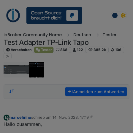
Weiter zum Inhalt
ioBroker Community Home
Deutsch
Tester
Test Adapter TP-Link Tapo
Verschoben
Tester
868
122
385.2k
106
Anmelden zum Antworten
marcelinho
schrieb am
14. Nov. 2023, 17:19
M
zuletzt editiert von marcelinho
Offline
Hallo zusammen,