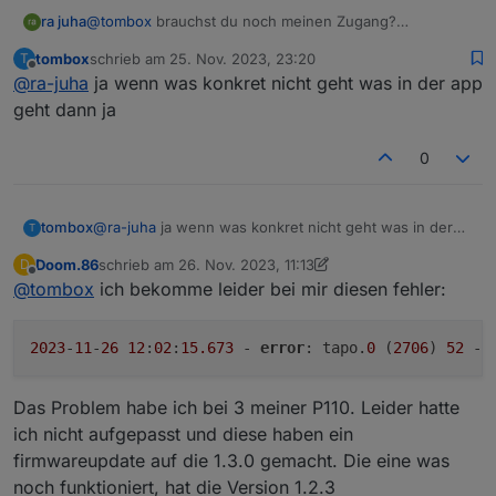
6_Build_230426_Rel.48373n_up_boot-
ra juha
@
tombox
brauchst du noch meinen Zugang?
signed_1685669841271.bin
Hab jetzt so ein Tapo H200 mit Alarm Sirene, die ich
tombox
schrieb am
25. Nov. 2023, 23:20
T
http://download.tplinkcloud.com/Tapo_C210v2_en_1.3.
gern über iob steuern würde:-)
zuletzt editiert von
Offline
6_Build_230426_Rel.48373n_up_boot-
@
ra-juha
ja wenn was konkret nicht geht was in der app
Grüssle und Danke
signed_1685669876500.bin
geht dann ja
http://download.tplinkcloud.com/Tapo_C210v2_en_1.3.
6_Build_230426_Rel.48373n_up_boot-
0
signed_1685669911397.bin
http://download.tplinkcloud.com/Tapo_C210v2_en_1.3.
6_Build_230518_Rel.7995n_up_boot-
tombox
@
ra-juha
ja wenn was konkret nicht geht was in der
signed_1692705501486.bin
T
app geht dann ja
http://download.tplinkcloud.com/Tapo_C210v2_en_1.3.
Doom.86
schrieb am
26. Nov. 2023, 11:13
D
7_Build_230823_Rel.55314n_up_boot-
zuletzt editiert von Doom.86
Offline
@
tombox
ich bekomme leider bei mir diesen fehler:
signed_1694485341129.bin
http://download.tplinkcloud.com/Tapo_C210v2_en_1.3.
7_Build_230823_Rel.55314n_up_boot-
2023
-
11
-
26
12
:
02
:
15.673
 - 
error
: tapo.
0
 (
2706
) 
52
 - 
signed_1694485425412.bin
http://download.tplinkcloud.com/Tapo_C210v2_en_1.3.
7_Build_230823_Rel.55314n_up_boot-
Das Problem habe ich bei 3 meiner P110. Leider hatte
signed_1694485462220.bin
ich nicht aufgepasst und diese haben ein
http://download.tplinkcloud.com/Tapo_C210v2_en_1.3.
firmwareupdate auf die 1.3.0 gemacht. Die eine was
7_Build_230823_Rel.55314n_up_boot-
signed_1694588891986.bin
noch funktioniert, hat die Version 1.2.3