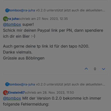
tombox
@
ra-juha
v0.2.0 unterstützt jetzt auch die aktuellsten
T
Kamera firmware
ra juha
schrieb am
27. Nov. 2023, 12:35
zuletzt editiert von
Offline
@
tombox
super!
Schick mir deinen Paypal link per PN, dann spendiere
ich dir ein Bier :-)
Auch gerne deine tp link Id für den tapo h200.
Danke vielmals.
Grüssle aus Böblingen
0
tombox
@
ra-juha
v0.2.0 unterstützt jetzt auch die aktuellsten
T
Kamera firmware
Einstein67
schrieb am
28. Nov. 2023, 11:50
E
zuletzt editiert von
Offline
@
tombox
Mit der Version 0.2.0 bekomme ich immer
folgende Fehlermeldung: