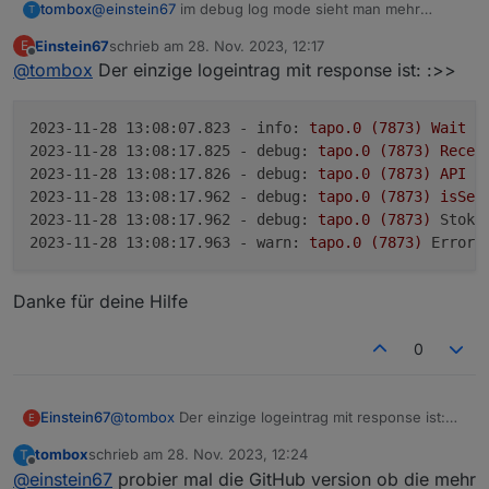
tombox
@
einstein67
im debug log mode sieht man mehr
T
details wäre gut zu wissen was die Login response ist
Einstein67
schrieb am
28. Nov. 2023, 12:17
E
zuletzt editiert von
Offline
@
tombox
Der einzige logeintrag mit response ist: :>>
2023-11-28 13:08:07.823 - info:
tapo.0
(7873)
Wait
f
2023-11-28 13:08:17.825 - debug:
tapo.0
(7873)
Recei
2023-11-28 13:08:17.826 - debug:
tapo.0
(7873)
API
n
2023-11-28 13:08:17.962 - debug:
tapo.0
(7873)
isSec
2023-11-28 13:08:17.962 - debug:
tapo.0
(7873)
StokR
2023-11-28 13:08:17.963 - warn:
tapo.0
(7873)
Error:
Danke für deine Hilfe
0
@
tombox
Der einzige logeintrag mit response ist:
Einstein67
E
:>>
tombox
schrieb am
28. Nov. 2023, 12:24
T
2023-11-28 13:08:07.823 - info: tapo.0 (7873
zuletzt editiert von
Offline
@
einstein67
probier mal die GitHub version ob die mehr
2023-11-28 13:08:17.825 - debug: tapo.0 (787