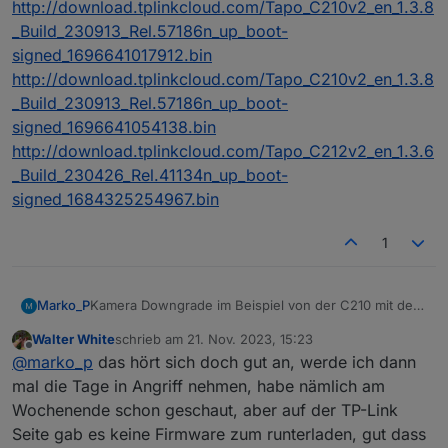
http://download.tplinkcloud.com/Tapo_C210v2_en_1.3.8
_Build_230913_Rel.57186n_up_boot-
signed_1696641017912.bin
http://download.tplinkcloud.com/Tapo_C210v2_en_1.3.8
_Build_230913_Rel.57186n_up_boot-
signed_1696641054138.bin
http://download.tplinkcloud.com/Tapo_C212v2_en_1.3.6
_Build_230426_Rel.41134n_up_boot-
signed_1684325254967.bin
1
Kamera Downgrade im Beispiel von der C210 mit der
Marko_P
Hardware version 2
Walter White
schrieb am
21. Nov. 2023, 15:23
Sie können die Kamera tatsächlich mit älterer
zuletzt editiert von
Offline
@
marko_p
das hört sich doch gut an, werde ich dann
Firmware über eine SD-Karte herunterstufen.
Nehmen Sie eine SD-Karte, die vorher NICHT
mal die Tage in Angriff nehmen, habe nämlich am
Quelle:
von der Kamera formatiert wurde.
Wochenende schon geschaut, aber auf der TP-Link
https://github.com/tapo-firmware/Directory
Formatieren Sie die SD-Karte in FAT32.
Seite gab es keine Firmware zum runterladen, gut dass
Kopieren Sie die alte Firmware-Datei in die SD-
Firmware links: