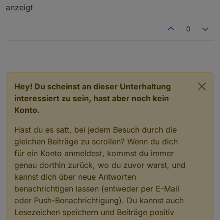
Danke für deine Hilfe
2023-11-28 13:08:17.826 - debug: tapo.0 (787
anzeigt
2023-11-28 13:08:17.962 - debug: tapo.0 (78
2023-11-28 13:08:17.962 - debug: tapo.0 (78
0
Hey! Du scheinst an dieser Unterhaltung
interessiert zu sein, hast aber noch kein
Konto.
Hast du es satt, bei jedem Besuch durch die
gleichen Beiträge zu scrollen? Wenn du dich
für ein Konto anmeldest, kommst du immer
genau dorthin zurück, wo du zuvor warst, und
kannst dich über neue Antworten
benachrichtigen lassen (entweder per E-Mail
oder Push-Benachrichtigung). Du kannst auch
Lesezeichen speichern und Beiträge positiv