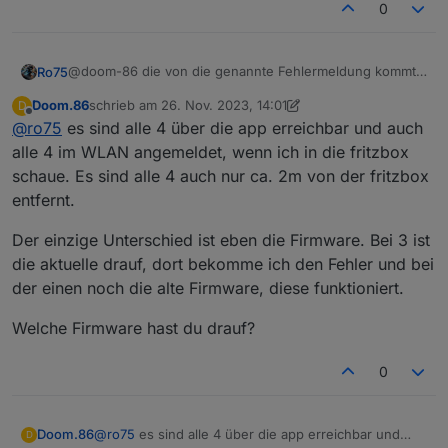
0
http://download.tplinkcloud.com/Tapo_C210v2_en_1.3.
7_Build_230823_Rel.55314n_up_boot-
signed_1697438242195.bin
http://download.tplinkcloud.com/Tapo_C210v2_en_1.3.
@doom-86 die von die genannte Fehlermeldung kommt
Ro75
7_Build_230823_Rel.55314n_up_boot-
bei mir nur dann, wenn das Gerät nicht erreichbar ist.
Doom.86
schrieb am
26. Nov. 2023, 14:01
D
signed_1697438277951.bin
Ro75.
zuletzt editiert von Doom.86
Offline
@
ro75
es sind alle 4 über die app erreichbar und auch
http://download.tplinkcloud.com/Tapo_C210v2_en_1.3.
7_Build_230823_Rel.55314n_up_boot-
alle 4 im WLAN angemeldet, wenn ich in die fritzbox
signed_1697442790097.bin
schaue. Es sind alle 4 auch nur ca. 2m von der fritzbox
http://download.tplinkcloud.com/Tapo_C210v2_en_1.3.
entfernt.
7_Build_230823_Rel.55314n_up_boot-
signed_1697442825888.bin
Der einzige Unterschied ist eben die Firmware. Bei 3 ist
http://download.tplinkcloud.com/Tapo_C210v2_en_1.3.
8_Build_230913_Rel.57186n_up_boot-
die aktuelle drauf, dort bekomme ich den Fehler und bei
signed_1695798525210.bin
der einen noch die alte Firmware, diese funktioniert.
http://download.tplinkcloud.com/Tapo_C210v2_en_1.3.
8_Build_230913_Rel.57186n_up_boot-
Welche Firmware hast du drauf?
signed_1695798602228.bin
http://download.tplinkcloud.com/Tapo_C210v2_en_1.3.
0
8_Build_230913_Rel.57186n_up_boot-
signed_1695798639590.bin
http://download.tplinkcloud.com/Tapo_C210v2_en_1.3.
8_Build_230913_Rel.57186n_up_boot-
@
ro75
es sind alle 4 über die app erreichbar und
Doom.86
D