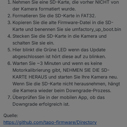
Nehmen Sie eine SD-Karte, die vorher NICHT von
ein paar Lampen
P110 erhalten keinen aktuellen Statur zB.
Beide Hub H100 werden als P100 initialisiert?!
der Kamera formatiert wurde.
aktuelle Watt.
Nur ein einziger P110 bekommt aktuelle Daten
Formatieren Sie die SD-Karte in FAT32.
Es erscheint im Log laufend diese
gepollt!
Fehlermeldung:
Kopieren Sie die alte Firmware-Datei in die SD-
Alle P110 (wie auch die P100) sind selbe
Error: Unable to find token in response,
Karte und benennen Sie sie umfactory_up_boot.bin
Hardwareversion und sind am gleichen
probably your credentials are not valid. Please
Stecken Sie die SD-Karte in die Kamera und
Firmwarestand
make sure you set your TAPO Cloud
P110 HW Version 1.0; FW 1.2.3 Build 230425
password
schalten Sie sie ein.
Rel.142542
Hier blinkt die Grüne LED wenn das Update
Der einzige P110 der "funktioniert" hat
abgeschlossen ist hört diese auf zu blinken.
zusätzlich zum Wert "current_power" in
Warten Sie ~3 Minuten und wenn es keine
Milliwatt auch den Wert "current", der die
aktuelle Wattleistung identisch zur Android
Motorkalibrierung gibt, NEHMEN SIE DIE SD-
Smartphone App in Watt anzeigt.
KARTE HERAUS und starten Sie Ihre Kamera neu.
Alle vier P110 haben die selben Einstellungen,
Wenn Sie die SD-Karte nicht herausnehmen, hängt
sind im selben Netz, RPi ist ebenso im selben
die Kamera wieder beim Downgrade-Prozess.
Netz, alle erhalten reservierte IP vom DHCP,
alle haben uneingeschränkten Zugang ins
Überprüfen Sie in der mobilen App, ob das
Internet, alle zeigen im Smartphone App
Downgrade erfolgreich ist.
korrekte Werte an und sind erreichbar /
schaltbar.
Quelle:
https://github.com/tapo-firmware/Directory