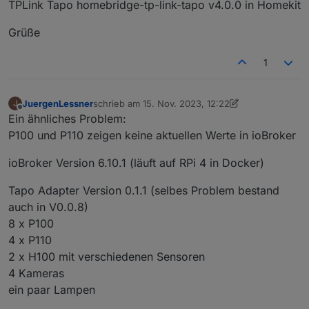
TPLink Tapo homebridge-tp-link-tapo v4.0.0 in Homekit
Grüße
1
JuergenLessner
schrieb am
15. Nov. 2023, 12:22
J
zuletzt editiert von JuergenLessner
Offline
Ein ähnliches Problem:
P100 und P110 zeigen keine aktuellen Werte in ioBroker
ioBroker Version 6.10.1 (läuft auf RPi 4 in Docker)
Tapo Adapter Version 0.1.1 (selbes Problem bestand
auch in V0.0.8)
8 x P100
4 x P110
2 x H100 mit verschiedenen Sensoren
4 Kameras
ein paar Lampen