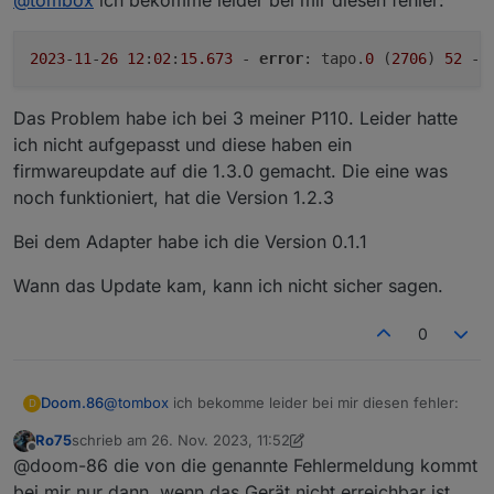
signed_1694485341129.bin
http://download.tplinkcloud.com/Tapo_C210v2_en_1.3.
7_Build_230823_Rel.55314n_up_boot-
2023
-
11
-
26
12
:
02
:
15.673
 - 
error
: tapo.
0
 (
2706
) 
52
 - 
signed_1694485425412.bin
http://download.tplinkcloud.com/Tapo_C210v2_en_1.3.
7_Build_230823_Rel.55314n_up_boot-
Das Problem habe ich bei 3 meiner P110. Leider hatte
signed_1694485462220.bin
ich nicht aufgepasst und diese haben ein
http://download.tplinkcloud.com/Tapo_C210v2_en_1.3.
firmwareupdate auf die 1.3.0 gemacht. Die eine was
7_Build_230823_Rel.55314n_up_boot-
signed_1694588891986.bin
noch funktioniert, hat die Version 1.2.3
http://download.tplinkcloud.com/Tapo_C210v2_en_1.3.
7_Build_230823_Rel.55314n_up_boot-
Bei dem Adapter habe ich die Version 0.1.1
signed_1694588926711.bin
http://download.tplinkcloud.com/Tapo_C210v2_en_1.3.
Wann das Update kam, kann ich nicht sicher sagen.
7_Build_230823_Rel.55314n_up_boot-
signed_1694588961443.bin
0
http://download.tplinkcloud.com/Tapo_C210v2_en_1.3.
7_Build_230823_Rel.55314n_up_boot-
signed_1695700382233.bin
http://download.tplinkcloud.com/Tapo_C210v2_en_1.3.
@
tombox
ich bekomme leider bei mir diesen fehler:
Doom.86
D
7_Build_230823_Rel.55314n_up_boot-
Ro75
schrieb am
26. Nov. 2023, 11:52
signed_1695700455312.bin
zuletzt editiert von Ro75
Offline
http://download.tplinkcloud.com/Tapo_C210v2_en_1.3.
@doom-86 die von die genannte Fehlermeldung kommt
Das Problem habe ich bei 3 meiner P110. Leider hatte
7_Build_230823_Rel.55314n_up_boot-
bei mir nur dann, wenn das Gerät nicht erreichbar ist.