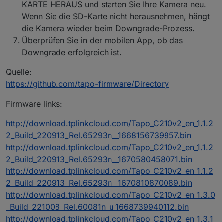
KARTE HERAUS und starten Sie Ihre Kamera neu.
Alle vier P110 haben die selben Einstellungen,
Wenn Sie die SD-Karte nicht herausnehmen, hängt
sind im selben Netz, RPi ist ebenso im selben
die Kamera wieder beim Downgrade-Prozess.
Netz, alle erhalten reservierte IP vom DHCP,
alle haben uneingeschränkten Zugang ins
Überprüfen Sie in der mobilen App, ob das
Internet, alle zeigen im Smartphone App
Downgrade erfolgreich ist.
korrekte Werte an und sind erreichbar /
schaltbar.
Quelle:
https://github.com/tapo-firmware/Directory
Firmware links:
http://download.tplinkcloud.com/Tapo_C210v2_en_1.1.2
2_Build_220913_Rel.65293n__1668156739957.bin
http://download.tplinkcloud.com/Tapo_C210v2_en_1.1.2
2_Build_220913_Rel.65293n__1670580458071.bin
http://download.tplinkcloud.com/Tapo_C210v2_en_1.1.2
2_Build_220913_Rel.65293n__1670810870089.bin
http://download.tplinkcloud.com/Tapo_C210v2_en_1.3.0
_Build_221008_Rel.60081n_u_1668739940112.bin
http://download.tplinkcloud.com/Tapo_C210v2_en_1.3.1