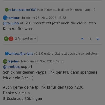
6_Build_230426_Rel.41134n_up_boot-
signed_1684325254967.bin
@
saibot1981
Hab leider auch diese Meldung :vtapo.0
ra juha
tombox
schrieb am
26. Nov. 2023, 18:33
T
2023-11-22 21:28:16.315 error Error: Unable to find
zuletzt editiert von
Offline
@
ra-juha
v0.2.0 unterstützt jetzt auch die aktuellsten
token in response, probably your credentials are not
valid. Please make sure you set your TAPO Cloud
2FA auch jetzt aus. Trotzdem.
Kamera firmware
password
Hoffe Tom bekommt das hin. Danke !!!
E
2 Antworten
1
tombox
@
ra-juha
v0.2.0 unterstützt jetzt auch die aktuellsten
T
Kamera firmware
ra juha
schrieb am
27. Nov. 2023, 12:35
zuletzt editiert von
Offline
@
tombox
super!
Schick mir deinen Paypal link per PN, dann spendiere
ich dir ein Bier :-)
Auch gerne deine tp link Id für den tapo h200.
Danke vielmals.
Grüssle aus Böblingen