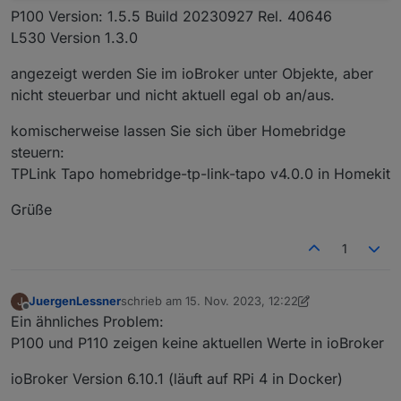
P100 Version: 1.5.5 Build 20230927 Rel. 40646
L530 Version 1.3.0
angezeigt werden Sie im ioBroker unter Objekte, aber
nicht steuerbar und nicht aktuell egal ob an/aus.
komischerweise lassen Sie sich über Homebridge
steuern:
TPLink Tapo homebridge-tp-link-tapo v4.0.0 in Homekit
Grüße
1
JuergenLessner
schrieb am
15. Nov. 2023, 12:22
J
zuletzt editiert von JuergenLessner
Offline
Ein ähnliches Problem:
P100 und P110 zeigen keine aktuellen Werte in ioBroker
ioBroker Version 6.10.1 (läuft auf RPi 4 in Docker)