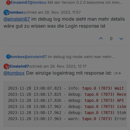
@
tombox
Mit der Version 0.2.0 bekomme ich immer
Einstein67
E
folgende Fehlermeldung:
tombox
schrieb am
28. Nov. 2023, 11:57
T
zuletzt editiert von
Offline
@
einstein67
im debug log mode sieht man mehr details
Adapter funktioniert aber trotzdem problemlos.
wäre gut zu wissen was die Login response ist
Mache ich da was falsch? MFA ist bei meinem
0
Account nicht aktiviert.
tombox
@
einstein67
im debug log mode sieht man mehr
T
details wäre gut zu wissen was die Login response ist
Einstein67
schrieb am
28. Nov. 2023, 12:17
E
zuletzt editiert von
Offline
@
tombox
Der einzige logeintrag mit response ist: :>>
2023-11-28 13:08:07.823 - info:
tapo.0
(7873)
Wait
f
2023-11-28 13:08:17.825 - debug:
tapo.0
(7873)
Recei
2023-11-28 13:08:17.826 - debug:
tapo.0
(7873)
API
n
2023-11-28 13:08:17.962 - debug:
tapo.0
(7873)
isSec
2023-11-28 13:08:17.962 - debug:
tapo.0
(7873)
StokR
2023-11-28 13:08:17.963 - warn:
tapo.0
(7873)
Error: