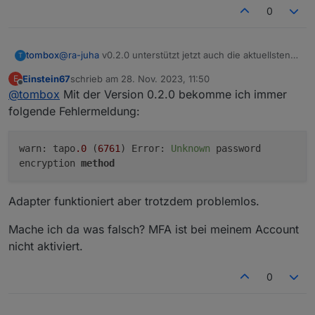
0
tombox
@
ra-juha
v0.2.0 unterstützt jetzt auch die aktuellsten
T
Kamera firmware
Einstein67
schrieb am
28. Nov. 2023, 11:50
E
zuletzt editiert von
Offline
@
tombox
Mit der Version 0.2.0 bekomme ich immer
folgende Fehlermeldung:
warn: tapo
.0
(
6761
) Error:
Unknown
password
encryption
method
Adapter funktioniert aber trotzdem problemlos.
Mache ich da was falsch? MFA ist bei meinem Account
nicht aktiviert.
0