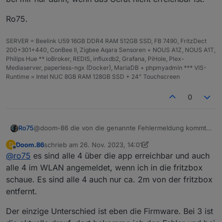
ich nicht aufgepasst und diese haben ein
signed_1696901068257.bin
firmwareupdate auf die 1.3.0 gemacht. Die eine was
http://download.tplinkcloud.com/Tapo_C210v2_en_1.3.
Bei dem Adapter habe ich die Version 0.1.1
Ro75.
noch funktioniert, hat die Version 1.2.3
7_Build_230823_Rel.55314n_up_boot-
signed_1696901243641.bin
Wann das Update kam, kann ich nicht sicher sagen.
SERVER = Beelink U59 16GB DDR4 RAM 512GB SSD, FB 7490, FritzDect
http://download.tplinkcloud.com/Tapo_C210v2_en_1.3.
200+301+440, ConBee II, Zigbee Aqara Sensoren + NOUS A1Z, NOUS A1T,
7_Build_230823_Rel.55314n_up_boot-
Philips Hue ** ioBroker, REDIS, influxdb2, Grafana, PiHole, Plex-
signed_1697008041834.bin
Mediaserver, paperless-ngx (Docker), MariaDB + phpmyadmin *** VIS-
http://download.tplinkcloud.com/Tapo_C210v2_en_1.3.
Runtime = Intel NUC 8GB RAM 128GB SSD + 24" Touchscreen
7_Build_230823_Rel.55314n_up_boot-
signed_1697008077067.bin
0
http://download.tplinkcloud.com/Tapo_C210v2_en_1.3.
7_Build_230823_Rel.55314n_up_boot-
signed_1697438242195.bin
http://download.tplinkcloud.com/Tapo_C210v2_en_1.3.
@doom-86 die von die genannte Fehlermeldung kommt
Ro75
7_Build_230823_Rel.55314n_up_boot-
bei mir nur dann, wenn das Gerät nicht erreichbar ist.
Doom.86
schrieb am
26. Nov. 2023, 14:01
D
signed_1697438277951.bin
Ro75.
zuletzt editiert von Doom.86
Offline
@
ro75
es sind alle 4 über die app erreichbar und auch
http://download.tplinkcloud.com/Tapo_C210v2_en_1.3.
7_Build_230823_Rel.55314n_up_boot-
alle 4 im WLAN angemeldet, wenn ich in die fritzbox
signed_1697442790097.bin
schaue. Es sind alle 4 auch nur ca. 2m von der fritzbox
http://download.tplinkcloud.com/Tapo_C210v2_en_1.3.
entfernt.
7_Build_230823_Rel.55314n_up_boot-
signed_1697442825888.bin
Der einzige Unterschied ist eben die Firmware. Bei 3 ist
http://download.tplinkcloud.com/Tapo_C210v2_en_1.3.
8_Build_230913_Rel.57186n_up_boot-