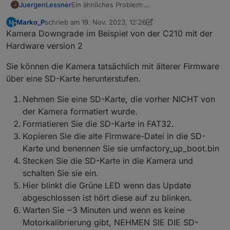
Ein ähnliches Problem:
JuergenLessner
J
P100 und P110 zeigen keine aktuellen Werte in
Marko_P
schrieb am
19. Nov. 2023, 12:26
ioBroker
ioBroker Version 6.10.1 (läuft auf RPi 4 in
zuletzt editiert von Marko_P
Offline
Kamera Downgrade im Beispiel von der C210 mit der
Docker)
Tapo Adapter Version 0.1.1 (selbes Problem
Hardware version 2
bestand auch in V0.0.8)
8 x P100
Es geht jedoch primär um P110 und die
Sie können die Kamera tatsächlich mit älterer Firmware
4 x P110
aktuelle Wattleistung sowie die
über eine SD-Karte herunterstufen.
2 x H100 mit verschiedenen Sensoren
Schaltzustände von P100 und P110.
P100 erhalten keinen aktuellen Status zB. an
4 Kameras
oder aus.
Nehmen Sie eine SD-Karte, die vorher NICHT von
ein paar Lampen
P110 erhalten keinen aktuellen Statur zB.
Beide Hub H100 werden als P100 initialisiert?!
der Kamera formatiert wurde.
aktuelle Watt.
Nur ein einziger P110 bekommt aktuelle Daten
Formatieren Sie die SD-Karte in FAT32.
Es erscheint im Log laufend diese
gepollt!
Fehlermeldung:
Kopieren Sie die alte Firmware-Datei in die SD-
Alle P110 (wie auch die P100) sind selbe
Error: Unable to find token in response,
Karte und benennen Sie sie umfactory_up_boot.bin
Hardwareversion und sind am gleichen
probably your credentials are not valid. Please
Stecken Sie die SD-Karte in die Kamera und
Firmwarestand
make sure you set your TAPO Cloud
P110 HW Version 1.0; FW 1.2.3 Build 230425
password
schalten Sie sie ein.
Rel.142542
Hier blinkt die Grüne LED wenn das Update
Der einzige P110 der "funktioniert" hat
abgeschlossen ist hört diese auf zu blinken.
zusätzlich zum Wert "current_power" in
Warten Sie ~3 Minuten und wenn es keine
Milliwatt auch den Wert "current", der die
aktuelle Wattleistung identisch zur Android
Motorkalibrierung gibt, NEHMEN SIE DIE SD-
Smartphone App in Watt anzeigt.