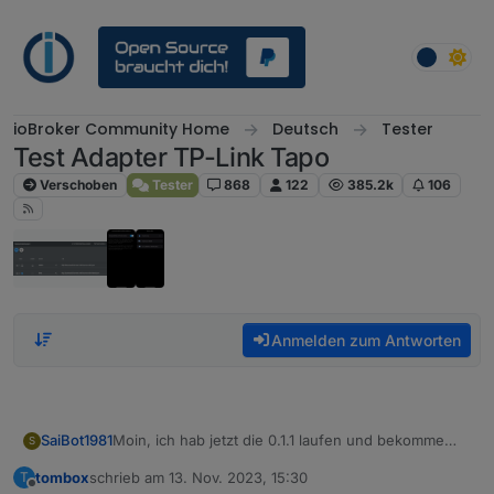
Weiter zum Inhalt
ioBroker Community Home
Deutsch
Tester
Test Adapter TP-Link Tapo
Verschoben
Tester
868
122
385.2k
106
Anmelden zum Antworten
Moin, ich hab jetzt die 0.1.1 laufen und bekomme
SaiBot1981
S
ständig diese Meldung:
tombox
schrieb am
13. Nov. 2023, 15:30
T
zuletzt editiert von
Offline