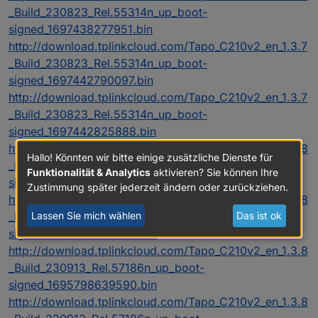
_Build_230823_Rel.55314n_up_boot-
signed_1697438277951.bin
http://download.tplinkcloud.com/Tapo_C210v2_en_1.3.7
_Build_230823_Rel.55314n_up_boot-
signed_1697442790097.bin
http://download.tplinkcloud.com/Tapo_C210v2_en_1.3.7
_Build_230823_Rel.55314n_up_boot-
signed_1697442825888.bin
http://download.tplinkcloud.com/Tapo_C210v2_en_1.3.8
Hallo! Könnten wir bitte einige zusätzliche Dienste für
_Build_230913_Rel.57186n_up_boot-
Funktionalität & Analytics
aktivieren? Sie können Ihre
signed_1695798525210.bin
Zustimmung später jederzeit ändern oder zurückziehen.
http://download.tplinkcloud.com/Tapo_C210v2_en_1.3.8
Lassen Sie mich wählen
Das ist ok
_Build_230913_Rel.57186n_up_boot-
signed_1695798602228.bin
http://download.tplinkcloud.com/Tapo_C210v2_en_1.3.8
_Build_230913_Rel.57186n_up_boot-
signed_1695798639590.bin
http://download.tplinkcloud.com/Tapo_C210v2_en_1.3.8