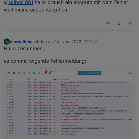
@
saibot1981
hallo brauch ein account mit dem Fehler
Adapter ist jedoch grün und reagiert auf die C310
weil meine accounts gehen
ohne Probleme.
0
marcelinho
schrieb am
14. Nov. 2023, 17:19
M
zuletzt editiert von marcelinho
Offline
Hallo zusammen,
es kommt folgende Fehlermeldung: