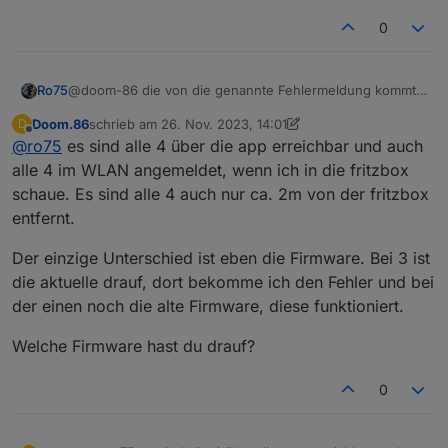
signed_1697008077067.bin
0
http://download.tplinkcloud.com/Tapo_C210v2_en_1.3.
7_Build_230823_Rel.55314n_up_boot-
signed_1697438242195.bin
http://download.tplinkcloud.com/Tapo_C210v2_en_1.3.
@doom-86 die von die genannte Fehlermeldung kommt
Ro75
7_Build_230823_Rel.55314n_up_boot-
bei mir nur dann, wenn das Gerät nicht erreichbar ist.
Doom.86
schrieb am
26. Nov. 2023, 14:01
D
signed_1697438277951.bin
Ro75.
zuletzt editiert von Doom.86
Offline
@
ro75
es sind alle 4 über die app erreichbar und auch
http://download.tplinkcloud.com/Tapo_C210v2_en_1.3.
7_Build_230823_Rel.55314n_up_boot-
alle 4 im WLAN angemeldet, wenn ich in die fritzbox
signed_1697442790097.bin
schaue. Es sind alle 4 auch nur ca. 2m von der fritzbox
http://download.tplinkcloud.com/Tapo_C210v2_en_1.3.
entfernt.
7_Build_230823_Rel.55314n_up_boot-
signed_1697442825888.bin
Der einzige Unterschied ist eben die Firmware. Bei 3 ist
http://download.tplinkcloud.com/Tapo_C210v2_en_1.3.
8_Build_230913_Rel.57186n_up_boot-
die aktuelle drauf, dort bekomme ich den Fehler und bei
signed_1695798525210.bin
der einen noch die alte Firmware, diese funktioniert.
http://download.tplinkcloud.com/Tapo_C210v2_en_1.3.
8_Build_230913_Rel.57186n_up_boot-
Welche Firmware hast du drauf?
signed_1695798602228.bin
http://download.tplinkcloud.com/Tapo_C210v2_en_1.3.
0
8_Build_230913_Rel.57186n_up_boot-
signed_1695798639590.bin
http://download.tplinkcloud.com/Tapo_C210v2_en_1.3.