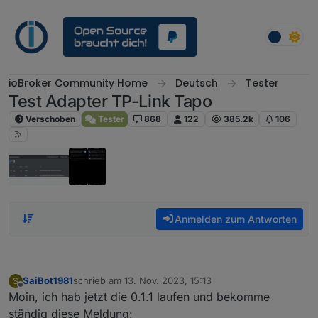
Weiter zum Inhalt
ioBroker Community Home
Deutsch
Tester
Test Adapter TP-Link Tapo
Verschoben
Tester
868
122
385.2k
106
Anmelden zum Antworten
SaiBot1981
schrieb am
13. Nov. 2023, 15:13
S
zuletzt editiert von
Offline
Moin, ich hab jetzt die 0.1.1 laufen und bekomme
ständig diese Meldung: