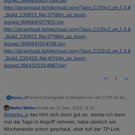
signed_1696640857288.bin
http://download.tplinkcloud.com/Tapo_C210v2_en_1.3.8
_Build_230913_Rel.57186n_up_boot-
signed_1696641017912.bin
http://download.tplinkcloud.com/Tapo_C210v2_en_1.3.8
_Build_230913_Rel.57186n_up_boot-
signed_1696641054138.bin
http://download.tplinkcloud.com/Tapo_C212v2_en_1.3.6
_Build_230426_Rel.41134n_up_boot-
signed_1684325254967.bin
1
Kamera Downgrade im Beispiel von der C210 mit der
Marko_P
Hardware version 2
Walter White
schrieb am
21. Nov. 2023, 15:23
Sie können die Kamera tatsächlich mit älterer
zuletzt editiert von
Offline
@
marko_p
das hört sich doch gut an, werde ich dann
Firmware über eine SD-Karte herunterstufen.
Nehmen Sie eine SD-Karte, die vorher NICHT
mal die Tage in Angriff nehmen, habe nämlich am
Quelle:
von der Kamera formatiert wurde.
Wochenende schon geschaut, aber auf der TP-Link
https://github.com/tapo-firmware/Directory
Formatieren Sie die SD-Karte in FAT32.