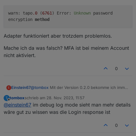
warn: tapo
.0
(
6761
) Error:
Unknown
password
encryption
method
Adapter funktioniert aber trotzdem problemlos.
Mache ich da was falsch? MFA ist bei meinem Account
nicht aktiviert.
0
@
tombox
Mit der Version 0.2.0 bekomme ich immer
Einstein67
E
folgende Fehlermeldung:
tombox
schrieb am
28. Nov. 2023, 11:57
T
zuletzt editiert von
Offline
@
einstein67
im debug log mode sieht man mehr details
Adapter funktioniert aber trotzdem problemlos.
wäre gut zu wissen was die Login response ist
Mache ich da was falsch? MFA ist bei meinem
0
Account nicht aktiviert.