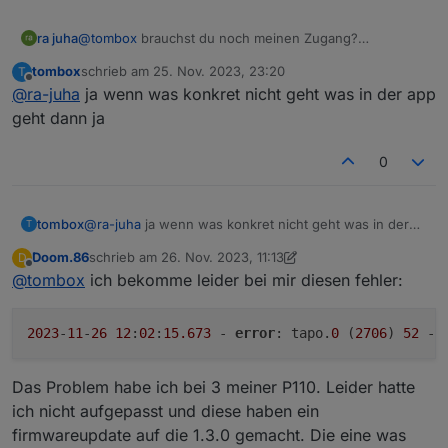
http://download.tplinkcloud.com/Tapo_C210v2_en_1.3.
6_Build_230426_Rel.48373n_up_boot-
ra juha
@
tombox
brauchst du noch meinen Zugang?
signed_1685669841271.bin
Hab jetzt so ein Tapo H200 mit Alarm Sirene, die ich
tombox
schrieb am
25. Nov. 2023, 23:20
T
http://download.tplinkcloud.com/Tapo_C210v2_en_1.3.
gern über iob steuern würde:-)
zuletzt editiert von
Offline
6_Build_230426_Rel.48373n_up_boot-
@
ra-juha
ja wenn was konkret nicht geht was in der app
Grüssle und Danke
signed_1685669876500.bin
geht dann ja
http://download.tplinkcloud.com/Tapo_C210v2_en_1.3.
6_Build_230426_Rel.48373n_up_boot-
0
signed_1685669911397.bin
http://download.tplinkcloud.com/Tapo_C210v2_en_1.3.
6_Build_230518_Rel.7995n_up_boot-
tombox
@
ra-juha
ja wenn was konkret nicht geht was in der
signed_1692705501486.bin
T
app geht dann ja
http://download.tplinkcloud.com/Tapo_C210v2_en_1.3.
Doom.86
schrieb am
26. Nov. 2023, 11:13
D
7_Build_230823_Rel.55314n_up_boot-
zuletzt editiert von Doom.86
Offline
@
tombox
ich bekomme leider bei mir diesen fehler:
signed_1694485341129.bin
http://download.tplinkcloud.com/Tapo_C210v2_en_1.3.
7_Build_230823_Rel.55314n_up_boot-
2023
-
11
-
26
12
:
02
:
15.673
 - 
error
: tapo.
0
 (
2706
) 
52
 - 
signed_1694485425412.bin
http://download.tplinkcloud.com/Tapo_C210v2_en_1.3.
7_Build_230823_Rel.55314n_up_boot-
Das Problem habe ich bei 3 meiner P110. Leider hatte
signed_1694485462220.bin
ich nicht aufgepasst und diese haben ein
http://download.tplinkcloud.com/Tapo_C210v2_en_1.3.
firmwareupdate auf die 1.3.0 gemacht. Die eine was
7_Build_230823_Rel.55314n_up_boot-