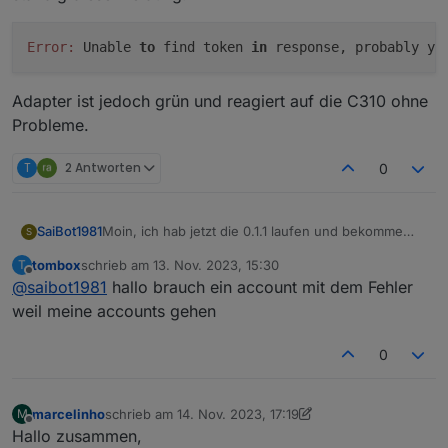
Error:
 Unable 
to
 find token 
in
 response, probably yo
Adapter ist jedoch grün und reagiert auf die C310 ohne
Probleme.
T
2 Antworten
0
Moin, ich hab jetzt die 0.1.1 laufen und bekomme
SaiBot1981
S
ständig diese Meldung:
tombox
schrieb am
13. Nov. 2023, 15:30
T
zuletzt editiert von
Offline
@
saibot1981
hallo brauch ein account mit dem Fehler
Adapter ist jedoch grün und reagiert auf die C310
weil meine accounts gehen
ohne Probleme.
0
marcelinho
schrieb am
14. Nov. 2023, 17:19
M
zuletzt editiert von marcelinho
Offline
Hallo zusammen,