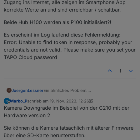
Zugang ins Internet, alle zeigen im Smartphone App
korrekte Werte an und sind erreichbar / schaltbar.
Beide Hub H100 werden als P100 initialisiert?!
Es erscheint im Log laufend diese Fehlermeldung:
Error: Unable to find token in response, probably your
credentials are not valid. Please make sure you set your
TAPO Cloud password
1
Ein ähnliches Problem:
JuergenLessner
J
P100 und P110 zeigen keine aktuellen Werte in
Marko_P
schrieb am
19. Nov. 2023, 12:26
ioBroker
ioBroker Version 6.10.1 (läuft auf RPi 4 in
zuletzt editiert von Marko_P
Offline
Kamera Downgrade im Beispiel von der C210 mit der
Docker)
Tapo Adapter Version 0.1.1 (selbes Problem
Hardware version 2
bestand auch in V0.0.8)
8 x P100
Es geht jedoch primär um P110 und die
Sie können die Kamera tatsächlich mit älterer Firmware
4 x P110
aktuelle Wattleistung sowie die
über eine SD-Karte herunterstufen.
2 x H100 mit verschiedenen Sensoren
Schaltzustände von P100 und P110.
P100 erhalten keinen aktuellen Status zB. an