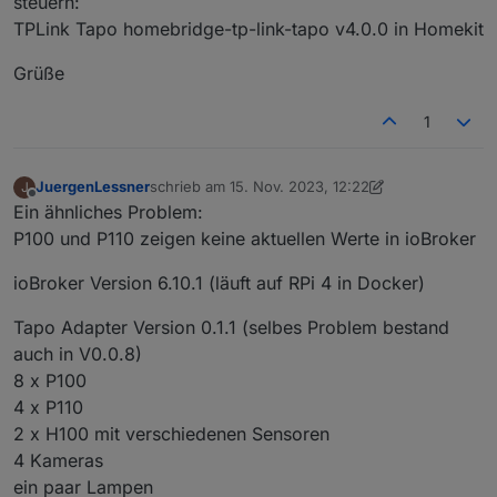
steuern:
TPLink Tapo homebridge-tp-link-tapo v4.0.0 in Homekit
Grüße
1
JuergenLessner
schrieb am
15. Nov. 2023, 12:22
J
zuletzt editiert von JuergenLessner
Offline
Ein ähnliches Problem:
P100 und P110 zeigen keine aktuellen Werte in ioBroker
ioBroker Version 6.10.1 (läuft auf RPi 4 in Docker)
Tapo Adapter Version 0.1.1 (selbes Problem bestand
auch in V0.0.8)
8 x P100
4 x P110
2 x H100 mit verschiedenen Sensoren
4 Kameras
ein paar Lampen