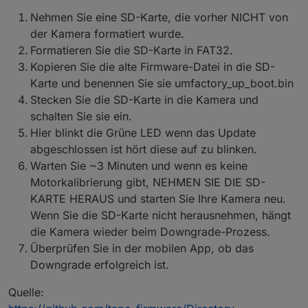
4 Kameras
oder aus.
Nehmen Sie eine SD-Karte, die vorher NICHT von
ein paar Lampen
P110 erhalten keinen aktuellen Statur zB.
Beide Hub H100 werden als P100 initialisiert?!
der Kamera formatiert wurde.
aktuelle Watt.
Nur ein einziger P110 bekommt aktuelle Daten
Formatieren Sie die SD-Karte in FAT32.
Es erscheint im Log laufend diese
gepollt!
Fehlermeldung:
Kopieren Sie die alte Firmware-Datei in die SD-
Alle P110 (wie auch die P100) sind selbe
Error: Unable to find token in response,
Karte und benennen Sie sie umfactory_up_boot.bin
Hardwareversion und sind am gleichen
probably your credentials are not valid. Please
Stecken Sie die SD-Karte in die Kamera und
Firmwarestand
make sure you set your TAPO Cloud
P110 HW Version 1.0; FW 1.2.3 Build 230425
password
schalten Sie sie ein.
Rel.142542
Hier blinkt die Grüne LED wenn das Update
Der einzige P110 der "funktioniert" hat
abgeschlossen ist hört diese auf zu blinken.
zusätzlich zum Wert "current_power" in
Warten Sie ~3 Minuten und wenn es keine
Milliwatt auch den Wert "current", der die
aktuelle Wattleistung identisch zur Android
Motorkalibrierung gibt, NEHMEN SIE DIE SD-
Smartphone App in Watt anzeigt.
KARTE HERAUS und starten Sie Ihre Kamera neu.
Alle vier P110 haben die selben Einstellungen,
Wenn Sie die SD-Karte nicht herausnehmen, hängt
sind im selben Netz, RPi ist ebenso im selben
die Kamera wieder beim Downgrade-Prozess.
Netz, alle erhalten reservierte IP vom DHCP,
alle haben uneingeschränkten Zugang ins
Überprüfen Sie in der mobilen App, ob das
Internet, alle zeigen im Smartphone App
Downgrade erfolgreich ist.
korrekte Werte an und sind erreichbar /
schaltbar.
Quelle: