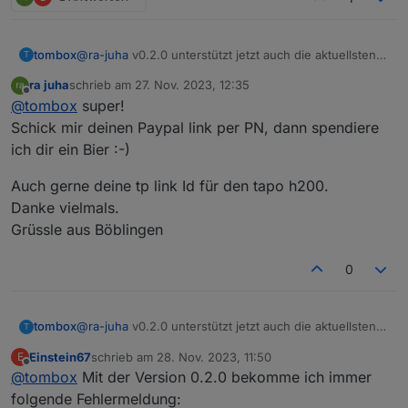
tombox
@
ra-juha
v0.2.0 unterstützt jetzt auch die aktuellsten
T
Kamera firmware
ra juha
schrieb am
27. Nov. 2023, 12:35
zuletzt editiert von
Offline
@
tombox
super!
Schick mir deinen Paypal link per PN, dann spendiere
ich dir ein Bier :-)
Auch gerne deine tp link Id für den tapo h200.
Danke vielmals.
Grüssle aus Böblingen
0
tombox
@
ra-juha
v0.2.0 unterstützt jetzt auch die aktuellsten
T
Kamera firmware
Einstein67
schrieb am
28. Nov. 2023, 11:50
E
zuletzt editiert von
Offline
@
tombox
Mit der Version 0.2.0 bekomme ich immer
folgende Fehlermeldung: