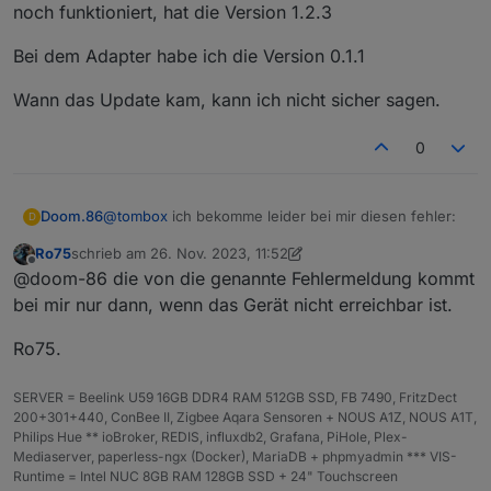
signed_1694588891986.bin
noch funktioniert, hat die Version 1.2.3
http://download.tplinkcloud.com/Tapo_C210v2_en_1.3.
7_Build_230823_Rel.55314n_up_boot-
Bei dem Adapter habe ich die Version 0.1.1
signed_1694588926711.bin
http://download.tplinkcloud.com/Tapo_C210v2_en_1.3.
Wann das Update kam, kann ich nicht sicher sagen.
7_Build_230823_Rel.55314n_up_boot-
signed_1694588961443.bin
0
http://download.tplinkcloud.com/Tapo_C210v2_en_1.3.
7_Build_230823_Rel.55314n_up_boot-
signed_1695700382233.bin
http://download.tplinkcloud.com/Tapo_C210v2_en_1.3.
@
tombox
ich bekomme leider bei mir diesen fehler:
Doom.86
D
7_Build_230823_Rel.55314n_up_boot-
Ro75
schrieb am
26. Nov. 2023, 11:52
signed_1695700455312.bin
zuletzt editiert von Ro75
Offline
http://download.tplinkcloud.com/Tapo_C210v2_en_1.3.
@doom-86 die von die genannte Fehlermeldung kommt
Das Problem habe ich bei 3 meiner P110. Leider hatte
7_Build_230823_Rel.55314n_up_boot-
bei mir nur dann, wenn das Gerät nicht erreichbar ist.
ich nicht aufgepasst und diese haben ein
signed_1696901068257.bin
firmwareupdate auf die 1.3.0 gemacht. Die eine was
http://download.tplinkcloud.com/Tapo_C210v2_en_1.3.
Bei dem Adapter habe ich die Version 0.1.1
Ro75.
noch funktioniert, hat die Version 1.2.3
7_Build_230823_Rel.55314n_up_boot-
signed_1696901243641.bin
Wann das Update kam, kann ich nicht sicher sagen.
SERVER = Beelink U59 16GB DDR4 RAM 512GB SSD, FB 7490, FritzDect
http://download.tplinkcloud.com/Tapo_C210v2_en_1.3.
200+301+440, ConBee II, Zigbee Aqara Sensoren + NOUS A1Z, NOUS A1T,
7_Build_230823_Rel.55314n_up_boot-
Philips Hue ** ioBroker, REDIS, influxdb2, Grafana, PiHole, Plex-
signed_1697008041834.bin
Mediaserver, paperless-ngx (Docker), MariaDB + phpmyadmin *** VIS-
http://download.tplinkcloud.com/Tapo_C210v2_en_1.3.
Runtime = Intel NUC 8GB RAM 128GB SSD + 24" Touchscreen
7_Build_230823_Rel.55314n_up_boot-