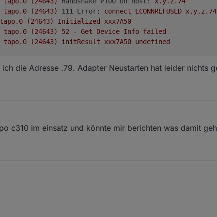
tapo.0
(24643)
Handshake P100 on host:
x.y.z.74
tapo.0
(24643)
111 Error:
connect
ECONNREFUSED
x.y.z.74
tapo.0
(24643)
Initialized
xxx7A50
tapo.0
(24643)
52
-
Get
Device
Info
failed
tapo.0
(24643)
initResult
xxx7A50
undefined
ich die Adresse .79. Adapter Neustarten hat leider nichts g
tapo c310 im einsatz und könnte mir berichten was damit geh
eingeben
zen steuert den jeweiligen Befehl
ung aktivieren
die Error-Meldungen im Log verringern?