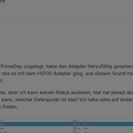
rin
 man auch mit dem Anfangsbuchstaben "TC" das ganze auf Kamera umste
der TC70 ebenfalls vorhanden.
 hier zu ergänzen?
PrimeDay zugelegt, habe den Adapter hierzufällig gesehen,
 das es mit dem HS100 Adapter ging, aus diesem Grund hab
t.
e, aber ich kann keinen Status auslesen, hier hat jemad a
n kann, welcher Datenpunkt ist das? Ich habe alles auf änd
 finden.