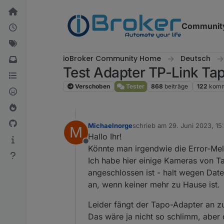
Weiter zum Inhalt
Communit
ioBroker Community Home
Deutsch
Test Adapter TP-Link Ta
Verschoben
Tester
868
beiträge
122
komm
Michaelnorge
schrieb am
29. Juni 2023, 15
M
zuletzt editiert von Michaeln
Hallo Ihr!
Offline
Könnte man irgendwie die Error-Me
Ich habe hier einige Kameras von T
angeschlossen ist - halt wegen Daten
an, wenn keiner mehr zu Hause ist.
Leider fängt der Tapo-Adapter an z
Das wäre ja nicht so schlimm, aber 