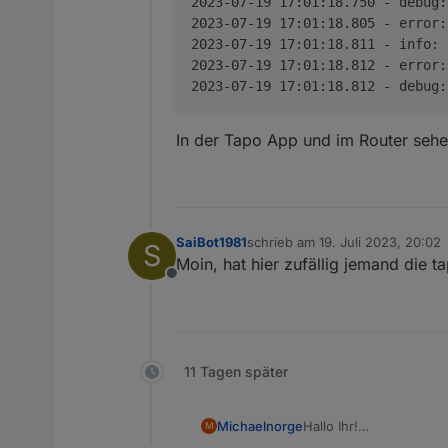
2023-07-19 17:01:18.750 - debug:
2023-07-19 17:01:18.805 - error:
2023-07-19 17:01:18.811 - info:
2023-07-19 17:01:18.812 - error:
2023-07-19 17:01:18.812 - debug:
In der Tapo App und im Router sehe 
SaiBot1981
schrieb am
19. Juli 2023, 20:02
S
zuletzt editiert von
Moin, hat hier zufällig jemand die 
Loginablauf:
Offline
Die Tapo App Zugangsdaten 
Steuern
tapo.0.id.remote auf true set
Steckdose und Kamerasteuer
11 Tagen später
Hallo Ihr!
Michaelnorge
M
Könnte man irgendwie 