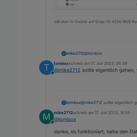
ioBroker im Docker auf Qnap TS-453A 16GB R
@
tombox
mike2712
M
tombox
schrieb am
17. Juli 2023, 05:59
T
Ich habe mir 2 TP-Link Kam
zuletzt editiert von
@
mike2712
sollte eigentlich gehen,
um die P100, dachte damals das es mit dem HS100 A
Offline
wieder ausgekramt.
Steuern kann ich diese ohn
Status aus der P100 ausles
durchsucht und kann nichts
tombox
@
mike2712
sollte eigentlich 
T
mike2712
schrieb am
17. Juli 2023, 16:55
M
zuletzt editiert von
@
tombox
Offline
danke, es funktioniert, habe den D