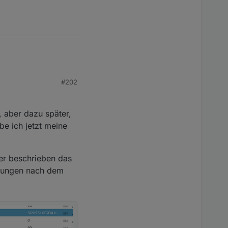
llen. Die Funktion
#202
 aber dazu später,
e ich jetzt meine
ber beschrieben das
erungen nach dem