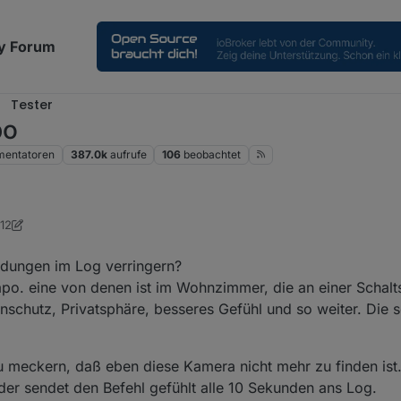
y Forum
Tester
po
entatoren
387.0k
aufrufe
106
beobachtet
:12
orge
ldungen im Log verringern?
apo. eine von denen ist im Wohnzimmer, die an einer Schal
schutz, Privatsphäre, besseres Gefühl und so weiter. Die sc
u meckern, daß eben diese Kamera nicht mehr zu finden ist
der sendet den Befehl gefühlt alle 10 Sekunden ans Log.