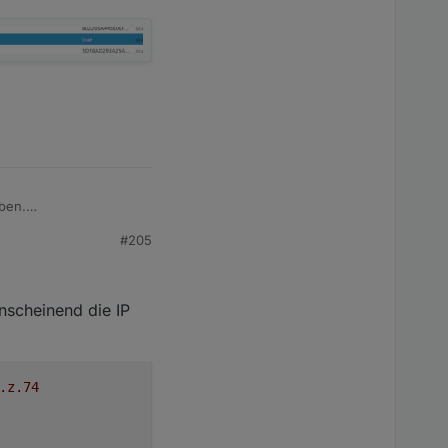
ieben.
#205
anscheinend die IP
.z.74