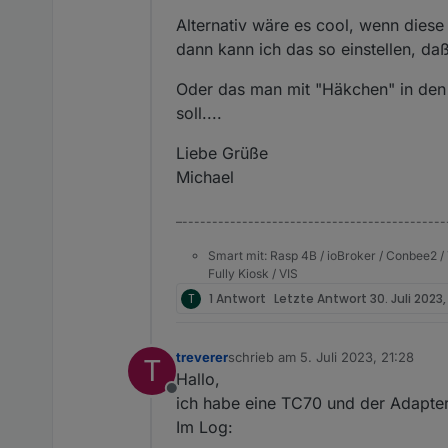
Alternativ wäre es cool, wenn diese
dann kann ich das so einstellen, daß
Oder das man mit "Häkchen" in den
soll....
Liebe Grüße
Michael
–--------------------------------------------
Smart mit: Rasp 4B / ioBroker / Conbee2 / 
Fully Kiosk / VIS
T
1 Antwort
Letzte Antwort
30. Juli 2023
treverer
schrieb am
5. Juli 2023, 21:28
T
zuletzt editiert von
Hallo,
Offline
ich habe eine TC70 und der Adapter 
Im Log: