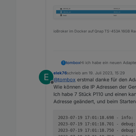
ioBroker im Docker auf Qnap TS-453A 16GB R
tombox
T
Der Adapter loggt sich über d
elek76
schrieb am
19. Juli 2023, 15:29
E
Wenn das Gerät nicht als onli
Dann versucht er sich lokal 
zuletzt editiert von
@
tombox
erstmal danke für den Ad
tapo.0.id.ip
Offline
Aktuelle Werte:
Wie können die IP Adressen der Ger
tapo.0.id
Ich habe 7 Stück P110 und einen kann
Motion Detection funktionier
Adresse geändert, und beim Starten
Minimum Node v14 muss insta
Zum Installieren:
https://github.com/TA2k/ioBr
2023-07-19 17:01:18.698 - info:
Für die aktuelle Version
2023-07-19 17:01:18.701 - debug:
2023-07-19 17:01:18.750 - debug: