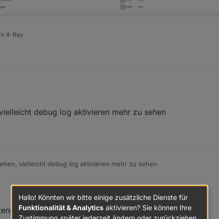
am 4-Bay
eras am PrimeDay zugelegt, habe den Adapter hierzufällig gesehen, aber
 vielleicht debug log aktivieren mehr zu sehen
dapter ging, aus diesem Grund habe ich jetzt meine P100 Steckdosen
e Probleme, aber ich kann keinen Status auslesen, hier hat jemad aber 
en kann, welcher Datenpunkt ist das? Ich habe alles auf änderungen na
 finden.
gehen, vielleicht debug log aktivieren mehr zu sehen
Hallo! Könnten wir bitte einige zusätzliche Dienste für
Funktionalität & Analytics
aktivieren? Sie können Ihre
atenpunkt device_on übersehen
Zustimmung später jederzeit ändern oder zurückziehen.