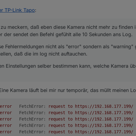
ameras von Tapo. eine von denen ist im Wohnzimmer, die an einer Schal
Adapter an zu meckern, daß eben diese Kamera nicht mehr zu finden ist
er TP-Link Tapo
:
t wegen Datenschutz, Privatsphäre, besseres Gefühl und so weiter. Die s
chlimm, aber der sendet den Befehl gefühlt alle 10 Sekunden ans Log.
u Hause ist.
l, wenn diese Fehlermeldungen nicht als "error" sondern als "warning"
nstellen, daß die im log nicht auftauchen.
 zu meckern, daß eben diese Kamera nicht mehr zu finden i
chen" in den Einstellungen selber bestimmen kann, welche Kamera über
r der sendet den Befehl gefühlt alle 10 Sekunden ans Log.
se Fehlermeldungen nicht als "error" sondern als "warning"
ellen, daß die im log nicht auftauchen.
en Einstellungen selber bestimmen kann, welche Kamera ü
ne Kamera läuft bei mir nur temporär, das müllt meinen Lo
error
FetchError:
request
to
https://192.168.177.199/
error
FetchError:
request
to
https://192.168.177.199/
error
FetchError:
request
to
https://192.168.177.199/
error
FetchError:
request
to
https://192.168.177.199/
error
FetchError:
request
to
https://192.168.177.199/