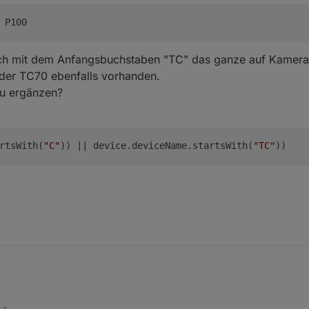
ch mit dem Anfangsbuchstaben "TC" das ganze auf Kamera 
i der TC70 ebenfalls vorhanden.
zu ergänzen?
rtsWith(
"C"
)) || device.deviceName.startsWith(
"TC"
))
dapter kennt die Kamera nicht. Daher wird das Profil für ein P100 Gerät