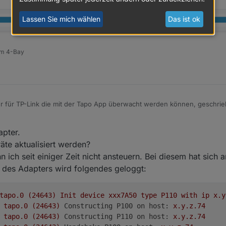
Lassen Sie mich wählen
Das ist ok
am 4-Bay
Hi ich habe ein neuen Adapter für TP-Link die mit der Tapo App überwacht werden können, geschr
ie Cloud ein um alle Geräte mit IP zu finden
ne erkannt wird kann manuell die IP gesetzt wird.
mit username und Password auf die Geräte zu verbinden und zu steuern.
apter.
äte aktualisiert werden?
 ich seit einiger Zeit nicht ansteuern. Bei diesem hat sich 
t mit Stream User und Password
 des Adapters wird folgendes geloggt:
lliert sein, sonst bekommt man exit code 25 beim installieren
oker.tapo
tapo.0
(24643)
Init
device
xxx7A50
type
P110
with
ip
x.y
bitte das latest Repo auswählen:
tapo.0
(24643)
Constructing P100 on host:
x.y.z.74
tapo.0
(24643)
Constructing P110 on host:
x.y.z.74