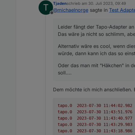
Tjaden
schrieb am
30. Juli 2023, 09:49
T
Ich habe hier einige K
Leider fängt der Tapo-
zuletzt editiert von
@
michaelnorge
sagte in
Test Adapt
angeschlossen ist - hal
Das wäre ja nicht so s
Offline
an, wenn keiner mehr z
Alternativ wäre es coo
dann kann ich das so ei
Leider fängt der Tapo-Adapter an
Oder das man mit "Häk
Das wäre ja nicht so schlimm, abe
Liebe Grüße
Michael
Alternativ wäre es cool, wenn die
würde, dann kann ich das so einst
Oder das man mit "Häkchen" in d
soll....
Dem möchte ich mich anschließen. Ei
tapo.0
2023-07-30 11:44:02.982	
tapo.0
2023-07-30 11:43:51.976	
tapo.0
2023-07-30 11:43:40.977	
tapo.0
2023-07-30 11:43:29.983	
tapo.0
2023-07-30 11:43:18.986	