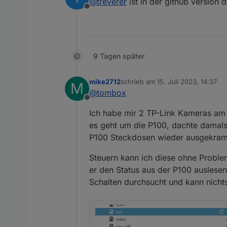
@
treverer
ist in der github version d
Offline
So wie ich das sehe könnte
Alarm, Move etc. ist ja bei 
Wäre es möglich den Adapter
z.B.
Danke und Gruß
9 Tagen später
Treverer
mike2712
schrieb am
15. Juli 2023, 14:37
M
zuletzt editiert von
@
tombox
Offline
Ich habe mir 2 TP-Link Kameras am 
es geht um die P100, dachte damals
P100 Steckdosen wieder ausgekram
Steuern kann ich diese ohne Problem
er den Status aus der P100 auslese
Schalten durchsucht und kann nichts