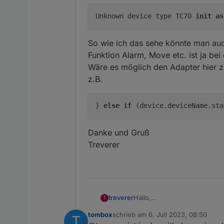
Unknown device type TC70 
init
as
So wie ich das sehe könnte man au
Funktion Alarm, Move etc. ist ja be
Wäre es möglich den Adapter hier 
z.B.
}
else
if
(device.deviceName.sta
Danke und Gruß
Treverer
Hallo,
treverer
T
ich habe eine TC70 und der A
tombox
schrieb am
6. Juli 2023, 08:50
T
Im Log:
zuletzt editiert von