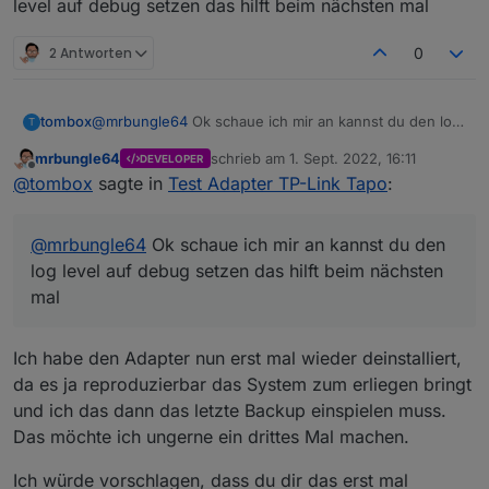
level auf debug setzen das hilft beim nächsten mal
Ich habe den Adapter installiert und mal mit einem
P115 angefangen.
Das läuft auch erst mal soweit ganz gut.
Irgendwann fängt der Adapter aber scheinbar
2 Antworten
0
unkontrolliert an Datenpunkte zu schreiben und
bringt dann (reproduzierbar) das System zum
Kurz davor finden sich wiederholt solche Einträge
erliegen.
im Log:
tombox
@
mrbungle64
Ok schaue ich mir an kannst du den log
T
2022-09-01 16:58:24.218  - warn: tapo.0 (2
level auf debug setzen das hilft beim nächsten mal
2022-09-01 16:58:24.318  - warn: tapo.0 (
mrbungle64
schrieb am
1. Sept. 2022, 16:11
DEVELOPER
zuletzt editiert von
Ein paar Stunden vorher sieht das noch so aus:
2022-09-01 16:58:24.319  - warn: tapo.0 (2
Offline
@
tombox
sagte in
Test Adapter TP-Link Tapo
:
2022-09-01 16:58:24.323  - warn: tapo.0 (
2022-09-01 13:33:46.859  - warn: tapo.0 (2
2022-09-01 16:58:24.323  - warn: tapo.0 (2
2022-09-01 13:33:46.915  - warn: tapo.0 (
2022-09-01 16:58:24.339  - warn: tapo.0 (
@
mrbungle64
Ok schaue ich mir an kannst du den
Die id dieser Datenpunkte wird also (scheinbar)
2022-09-01 13:33:46.916  - warn: tapo.0 (2
log level auf debug setzen das hilft beim nächsten
immer länger.
App auf Handy aufrufen
mal
"ich" (rechts unten) aufrufen
"Dienste"
"Dienste von Drittanbietern"
Ich habe den Adapter nun erst mal wieder deinstalliert,
"Kompatibilität mit Drittanbietern" auf "ON"
da es ja reproduzierbar das System zum erliegen bringt
und ich das dann das letzte Backup einspielen muss.
Das möchte ich ungerne ein drittes Mal machen.
Ich würde vorschlagen, dass du dir das erst mal