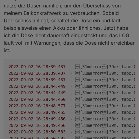
nutze die Dosen nämlich, um den Überschuss von
meinem Balkonkraftwerk zu verbrauchen. Sobald
Überschuss anliegt, schaltet die Dose ein und lädt
beispielsweise einen Akku oder ähnliches. Jetzt habe
ich die Dose nicht dauerhaft eingesteckt und das LOG
läuft voll mit Warnungen, dass die Dose nicht erreichbar
ist.
2022
-
09
-
02
16
:
28
:
39.437
-
 [31merror[39m: tapo.
0
 
2022
-
09
-
02
16
:
28
:
39.437
-
 [31merror[39m: tapo.
0
 
2022
-
09
-
02
16
:
28
:
39.437
-
 [31merror[39m: tapo.
0
 
2022
-
09
-
02
16
:
28
:
44.449
-
 [31merror[39m: tapo.
0
 
2022
-
09
-
02
16
:
28
:
44.449
-
 [31merror[39m: tapo.
0
 
2022
-
09
-
02
16
:
28
:
44.450
-
 [31merror[39m: tapo.
0
 
2022
-
09
-
02
16
:
28
:
48.577
-
 [31merror[39m: tapo.
0
 
2022
-
09
-
02
16
:
28
:
49.455
-
 [31merror[39m: tapo.
0
 
2022
-
09
-
02
16
:
28
:
49.456
-
 [31merror[39m: tapo.
0
 
2022
-
09
-
02
16
:
28
:
49.456
-
 [31merror[39m: tapo.
0
 
2022
-
09
-
02
16
:
28
:
50.583
-
 [31merror[39m: tapo.
0
 
2022
-
09
-
02
16
:
28
:
50.583
-
 [31merror[39m: tapo.
0
 