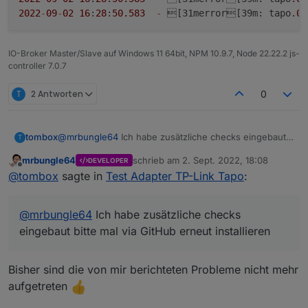
2022
-
09
-
02
16
:
28
:
50.583
-
 [31merror[39m: tapo.
0
 
IO-Broker Master/Slave auf Windows 11 64bit, NPM 10.9.7, Node 22.22.2 js-
controller 7.0.7
T
2 Antworten
0
tombox
@
mrbungle64
Ich habe zusätzliche checks eingebaut
T
bitte mal via GitHub erneut installieren
mrbungle64
schrieb am
2. Sept. 2022, 18:08
DEVELOPER
zuletzt editiert von
Offline
@
tombox
sagte in
Test Adapter TP-Link Tapo
:
@
mrbungle64
Ich habe zusätzliche checks
eingebaut bitte mal via GitHub erneut installieren
Bisher sind die von mir berichteten Probleme nicht mehr
aufgetreten