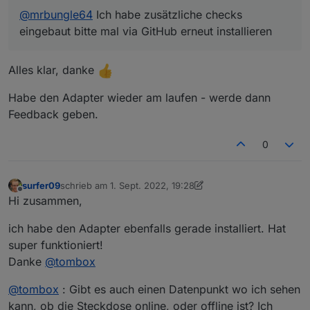
2022-09-01 13:33:46.915  - warn: tapo.0 (
2022-09-01 16:58:24.339  - warn: tapo.0 (
@
mrbungle64
Ich habe zusätzliche checks
Die id dieser Datenpunkte wird also (scheinbar)
2022-09-01 13:33:46.916  - warn: tapo.0 (2
eingebaut bitte mal via GitHub erneut installieren
immer länger.
Alles klar, danke
Habe den Adapter wieder am laufen - werde dann
Feedback geben.
0
surfer09
schrieb am
1. Sept. 2022, 19:28
zuletzt editiert von surfer09
9. Feb. 2022, 16:32
Offline
Hi zusammen,
ich habe den Adapter ebenfalls gerade installiert. Hat
super funktioniert!
Danke
@
tombox
@
tombox
: Gibt es auch einen Datenpunkt wo ich sehen
kann, ob die Steckdose online, oder offline ist? Ich