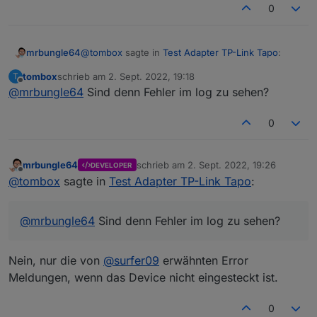
0
@
tombox
sagte in
Test Adapter TP-Link Tapo
:
mrbungle64
tombox
schrieb am
2. Sept. 2022, 19:18
T
zuletzt editiert von
Offline
@
mrbungle64
Sind denn Fehler im log zu sehen?
@
mrbungle64
Ich habe zusätzliche checks
eingebaut bitte mal via GitHub erneut
Bisher sind die von mir berichteten Probleme
installieren
0
nicht mehr aufgetreten
mrbungle64
schrieb am
2. Sept. 2022, 19:26
DEVELOPER
zuletzt editiert von
Offline
@
tombox
sagte in
Test Adapter TP-Link Tapo
:
@
mrbungle64
Sind denn Fehler im log zu sehen?
Nein, nur die von
@
surfer09
erwähnten Error
Meldungen, wenn das Device nicht eingesteckt ist.
0