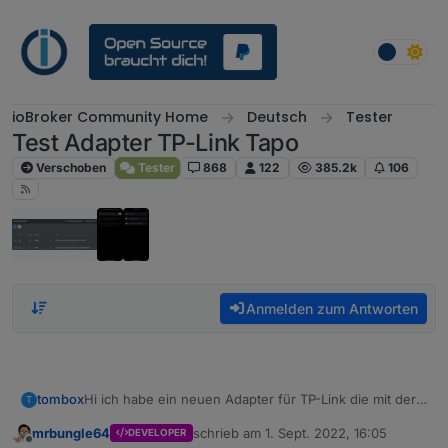
Weiter zum Inhalt
ioBroker Community Home
Deutsch
Tester
Test Adapter TP-Link Tapo
Verschoben
Tester
868
122
385.2k
106
Anmelden zum Antworten
Hi ich habe ein neuen Adapter für TP-Link die mit der
tombox
T
Tapo App überwacht werden können, geschrieben.
mrbungle64
schrieb am
1. Sept. 2022, 16:05
DEVELOPER
Der Adapter loggt sich über die Cloud ein um alle
Dann versucht er sich lokal mit username und
zuletzt editiert von
Offline