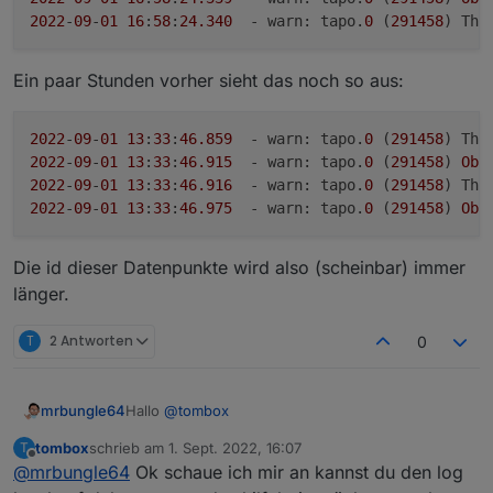
2022
-
09
-
01
16
:
58
:
24.340
  - warn: tapo.
0
 (
291458
) Thi
Ein paar Stunden vorher sieht das noch so aus:
2022
-
09
-
01
13
:
33
:
46.859
  - warn: tapo.
0
 (
291458
) Thi
2022
-
09
-
01
13
:
33
:
46.915
  - warn: tapo.
0
 (
291458
) 
Obj
2022
-
09
-
01
13
:
33
:
46.916
  - warn: tapo.
0
 (
291458
) Thi
2022
-
09
-
01
13
:
33
:
46.975
  - warn: tapo.
0
 (
291458
) 
Obj
Die id dieser Datenpunkte wird also (scheinbar) immer
länger.
T
2 Antworten
0
Hallo
@
tombox
mrbungle64
tombox
schrieb am
1. Sept. 2022, 16:07
T
erst mal vielen Dank für den Adapter
zuletzt editiert von
Offline
@
mrbungle64
Ok schaue ich mir an kannst du den log