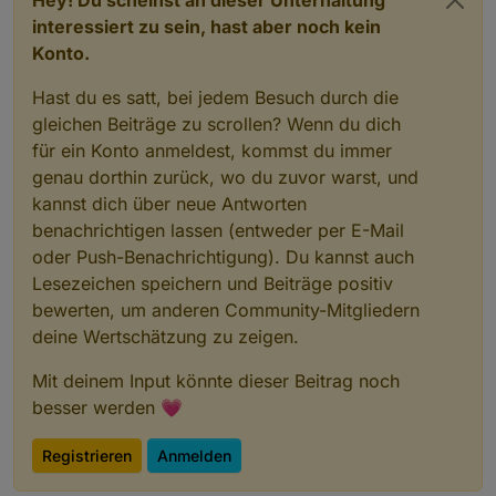
Hey! Du scheinst an dieser Unterhaltung
interessiert zu sein, hast aber noch kein
Konto.
Hast du es satt, bei jedem Besuch durch die
gleichen Beiträge zu scrollen? Wenn du dich
für ein Konto anmeldest, kommst du immer
genau dorthin zurück, wo du zuvor warst, und
kannst dich über neue Antworten
benachrichtigen lassen (entweder per E-Mail
App auf Handy aufrufen
oder Push-Benachrichtigung). Du kannst auch
"ich" (rechts unten) aufrufen
Lesezeichen speichern und Beiträge positiv
"Dienste"
bewerten, um anderen Community-Mitgliedern
"Dienste von Drittanbietern"
"Kompatibilität mit Drittanbietern" auf "ON"
deine Wertschätzung zu zeigen.
Mit deinem Input könnte dieser Beitrag noch
besser werden 💗
Registrieren
Anmelden