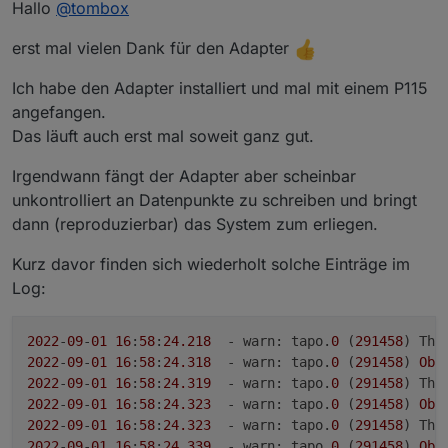
Hallo
@
tombox
Geräte mit IP zu finden
Password auf die Geräte zu verbinden und zu steuern.
Wenn das Gerät nicht als online erkannt wird kann
Aktuelle Werte:
erst mal vielen Dank für den Adapter
manuell die IP gesetzt wird.
tapo.0.id
tapo.0.id.ip
Motion Detection funktioniert mit Stream User und
Password
Ich habe den Adapter installiert und mal mit einem P115
Minimum Node v14 muss installiert sein, sonst
Zum Installieren:
angefangen.
bekommt man exit code 25 beim installieren
https://github.com/TA2k/ioBroker.tapo
Das läuft auch erst mal soweit ganz gut.
Für die aktuelle Version
bitte das latest
Repo auswählen:
Irgendwann fängt der Adapter aber scheinbar
unkontrolliert an Datenpunkte zu schreiben und bringt
dann (reproduzierbar) das System zum erliegen.
Kurz davor finden sich wiederholt solche Einträge im
Log:
Loginablauf:
Die Tapo App Zugangsdaten eingeben
2022
-
09
-
01
16
:
58
:
24.218
  - warn: tapo.
0
 (
291458
) Thi
Steuern
2022
-
09
-
01
16
:
58
:
24.318
  - warn: tapo.
0
 (
291458
) 
Obj
tapo.0.id.remote auf true setzen steuert den
2022
-
09
-
01
16
:
58
:
24.319
  - warn: tapo.
0
 (
291458
) Thi
jeweiligen Befehl
Steckdose und Kamerasteuerung aktivieren
2022
-
09
-
01
16
:
58
:
24.323
  - warn: tapo.
0
 (
291458
) 
Obj
2022
-
09
-
01
16
:
58
:
24.323
  - warn: tapo.
0
 (
291458
) Thi
2022
-
09
-
01
16
:
58
:
24.339
  - warn: tapo.
0
 (
291458
) 
Obj