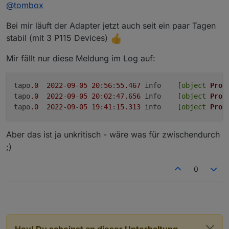
Offline
@
tombox
Geräte mit IP zu finden
Password auf die Geräte zu verbinden und zu steuern.
Wenn das Gerät nicht als online erkannt wird kann
Aktuelle Werte:
Bei mir läuft der Adapter jetzt auch seit ein paar Tagen
manuell die IP gesetzt wird.
tapo.0.id
tapo.0.id.ip
Motion Detection funktioniert mit Stream User und
stabil (mit 3 P115 Devices)
Password
Minimum Node v14 muss installiert sein, sonst
Zum Installieren:
Mir fällt nur diese Meldung im Log auf:
bekommt man exit code 25 beim installieren
https://github.com/TA2k/ioBroker.tapo
Für die aktuelle Version
bitte das latest
Repo auswählen:
tapo
.0
2022
-
09
-
05
20
:
56
:
55.467
	info	[
object
Prom
tapo
.0
2022
-
09
-
05
20
:
02
:
47.656
	info	[
object
Prom
tapo
.0
2022
-
09
-
05
19
:
41
:
15.313
	info	[
object
Prom
Aber das ist ja unkritisch - wäre was für zwischendurch
;)
Loginablauf:
0
Die Tapo App Zugangsdaten eingeben
Steuern
tapo.0.id.remote auf true setzen steuert den
jeweiligen Befehl
Steckdose und Kamerasteuerung aktivieren