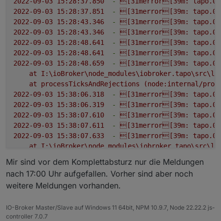
2022-09-03 15:28:37.850
-
[31merror[39m:
tapo.0
2022-09-03 15:28:37.851
-
[31merror[39m:
tapo.0
2022-09-03 15:28:43.346
-
[31merror[39m:
tapo.0
2022-09-03 15:28:43.346
-
[31merror[39m:
tapo.0
2022-09-03 15:28:48.641
-
[31merror[39m:
tapo.0
2022-09-03 15:28:48.641
-
[31merror[39m:
tapo.0
2022-09-03 15:28:48.659
-
[31merror[39m:
tapo.0
at
I:\ioBroker\node_modules\iobroker.tapo\src\li
at
processTicksAndRejections
(node:internal/proc
2022-09-03 15:38:06.318
-
[31merror[39m:
tapo.0
2022-09-03 15:38:06.319
-
[31merror[39m:
tapo.0
2022-09-03 15:38:07.610
-
[31merror[39m:
tapo.0
2022-09-03 15:38:07.611
-
[31merror[39m:
tapo.0
2022-09-03 15:38:07.633
-
[31merror[39m:
tapo.0
at
I:\ioBroker\node_modules\iobroker.tapo\src\li
at
processTicksAndRejections
(node:internal/proc
Mir sind vor dem Komplettabsturz nur die Meldungen
2022-09-03 15:38:07.633
-
[31merror[39m:
tapo.0
nach 17:00 Uhr aufgefallen. Vorher sind aber noch
2022-09-03 15:38:08.184
-
[31merror[39m:
host.IO
weitere Meldungen vorhanden.
2022-09-03 15:38:08.185
-
[31merror[39m:
host.IO
2022-09-03 15:38:08.185
-
[31merror[39m:
host.IO
IO-Broker Master/Slave auf Windows 11 64bit, NPM 10.9.7, Node 22.22.2 js-
2022-09-03 15:38:08.185
-
[31merror[39m:
host.IO
controller 7.0.7
2022-09-03 15:38:08.185
-
[31merror[39m:
host.IO