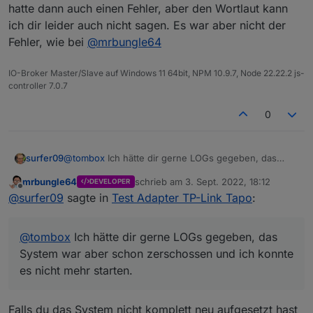
hatte dann auch einen Fehler, aber den Wortlaut kann
ich dir leider auch nicht sagen. Es war aber nicht der
Fehler, wie bei
@
mrbungle64
IO-Broker Master/Slave auf Windows 11 64bit, NPM 10.9.7, Node 22.22.2 js-
controller 7.0.7
0
surfer09
@
tombox
Ich hätte dir gerne LOGs gegeben, das
System war aber schon zerschossen und ich konnte
mrbungle64
schrieb am
3. Sept. 2022, 18:12
DEVELOPER
es nicht mehr starten.
zuletzt editiert von
Offline
@
surfer09
sagte in
Test Adapter TP-Link Tapo
:
Was ich sicher sagen kann: Es war eine Steckdose
nicht eingesteckt, also nicht online. 2 waren
eingesteckt.
@
tombox
Ich hätte dir gerne LOGs gegeben, das
Bemerkt hatte ich das Problem auch erst, als ich
gesehen hatte, dass sich die Steckdosen nicht
System war aber schon zerschossen und ich konnte
einschalteten.
es nicht mehr starten.
Ich wollte dann zum Testen manuell den Datenpunkt
"remote" auf "true" setzen, damit sich die Dose
einschaltet, das funktionierte aber auch nicht mehr. Er
Falls du das System nicht komplett neu aufgesetzt hast