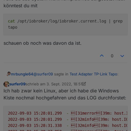
hatte dann auch einen Fehler, aber den Wortlaut kann
könntest du mit
ich dir leider auch nicht sagen. Es war aber nicht der
Fehler, wie bei
@
mrbungle64
cat
/opt/iobroker/log/iobroker.current.log | grep
tapo
schauen ob noch was davon da ist.
0
@
surfer09
sagte in
Test Adapter TP-Link Tapo
:
mrbungle64
surfer09
schrieb am
3. Sept. 2022, 18:51
zuletzt editiert von surfer09
9. März 2022, 21:15
Offline
@
tombox
Ich hätte dir gerne LOGs gegeben,
Ich hab zwar kein Linux, aber ich habe die Windows
das System war aber schon zerschossen
Kiste nochmal hochgefahren und das LOG durchforstet:
Falls du das System nicht komplett neu aufgesetzt
und ich konnte es nicht mehr starten.
hast könntest du mit
2022-09-03 15:28:01.299
-
[31merror[39m:
host.IO
2022-09-03 15:28:01.299
-
[32minfo[39m:
host.IOB
schauen ob noch was davon da ist.
2022-09-03 15:28:31.338
-
[32minfo[39m:
host.IOB