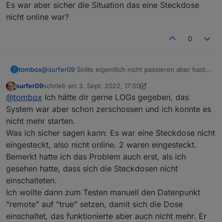
sehen kann, ob die Steckdose online, oder offline ist?
Es war aber sicher die Situation das eine Steckdose
Ich nutze die Dosen nämlich, um den Überschuss von
2022-09-02 16:28:39.437  - [31merror[39m: 
nicht online war?
meinem Balkonkraftwerk zu verbrauchen. Sobald
2022-09-02 16:28:39.437  - [31merror[39m: 
Überschuss anliegt, schaltet die Dose ein und lädt
2022-09-02 16:28:39.437  - [31merror[39m: 
0
beispielsweise einen Akku oder ähnliches. Jetzt habe
2022-09-02 16:28:44.449  - [31merror[39m: 
ich die Dose nicht dauerhaft eingesteckt und das LOG
2022-09-02 16:28:44.449  - [31merror[39m: 
läuft voll mit Warnungen, dass die Dose nicht
2022-09-02 16:28:44.450  - [31merror[39m: 
erreichbar ist.
2022-09-02 16:28:48.577  - [31merror[39m: 
tombox
@
surfer09
Sollte eigentlich nicht passieren aber hast
T
2022-09-02 16:28:49.455  - [31merror[39m: 
sicher auch keine error logs.
surfer09
schrieb am
3. Sept. 2022, 17:50
2022-09-02 16:28:49.456  - [31merror[39m: 
Es war aber sicher die Situation das eine Steckdose
zuletzt editiert von surfer09
9. März 2022, 19:51
Offline
2022-09-02 16:28:49.456  - [31merror[39m: 
@
tombox
Ich hätte dir gerne LOGs gegeben, das
nicht online war?
2022-09-02 16:28:50.583  - [31merror[39m: 
System war aber schon zerschossen und ich konnte es
2022-09-02 16:28:50.583  - [31merror[39m: 
nicht mehr starten.
Was ich sicher sagen kann: Es war eine Steckdose nicht
eingesteckt, also nicht online. 2 waren eingesteckt.
Bemerkt hatte ich das Problem auch erst, als ich
gesehen hatte, dass sich die Steckdosen nicht
einschalteten.
Ich wollte dann zum Testen manuell den Datenpunkt
"remote" auf "true" setzen, damit sich die Dose
einschaltet, das funktionierte aber auch nicht mehr. Er