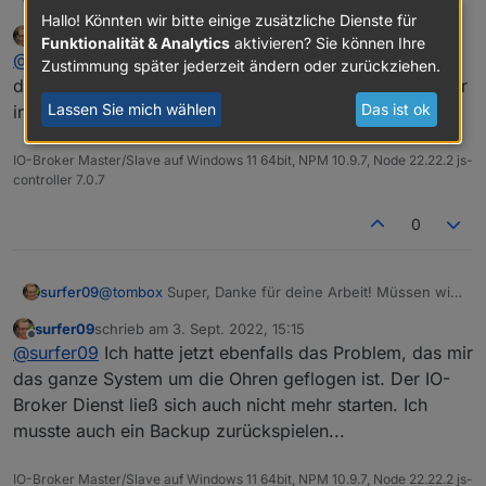
ich die Dose nicht dauerhaft eingesteckt und das LOG
2022-09-02 16:28:44.449  - [31merror[39m: 
reduziert
Hallo! Könnten wir bitte einige zusätzliche Dienste für
läuft voll mit Warnungen, dass die Dose nicht
2022-09-02 16:28:44.450  - [31merror[39m: 
surfer09
schrieb am
3. Sept. 2022, 11:40
Funktionalität & Analytics
aktivieren? Sie können Ihre
zuletzt editiert von
erreichbar ist.
2022-09-02 16:28:48.577  - [31merror[39m: 
Offline
@
tombox
Super, Danke für deine Arbeit! Müssen wir
Zustimmung später jederzeit ändern oder zurückziehen.
2022-09-02 16:28:49.455  - [31merror[39m: 
den Adapter jetzt einmal deinstallieren und dann wieder
2022-09-02 16:28:49.456  - [31merror[39m: 
2022-09-02 16:28:49.456  - [31merror[39m: 
Lassen Sie mich wählen
Das ist ok
installieren?
2022-09-02 16:28:50.583  - [31merror[39m: 
2022-09-02 16:28:50.583  - [31merror[39m: 
IO-Broker Master/Slave auf Windows 11 64bit, NPM 10.9.7, Node 22.22.2 js-
controller 7.0.7
0
surfer09
@
tombox
Super, Danke für deine Arbeit! Müssen wir
den Adapter jetzt einmal deinstallieren und dann
surfer09
schrieb am
3. Sept. 2022, 15:15
wieder installieren?
zuletzt editiert von
Offline
@
surfer09
Ich hatte jetzt ebenfalls das Problem, das mir
das ganze System um die Ohren geflogen ist. Der IO-
Broker Dienst ließ sich auch nicht mehr starten. Ich
musste auch ein Backup zurückspielen...
IO-Broker Master/Slave auf Windows 11 64bit, NPM 10.9.7, Node 22.22.2 js-