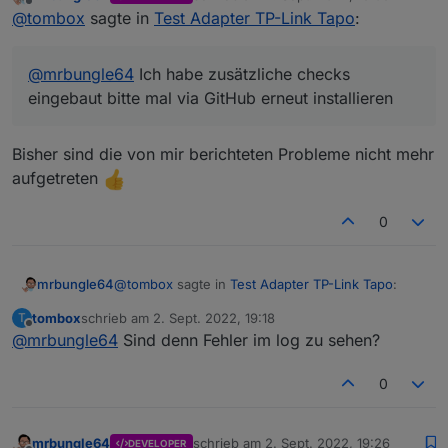
zuletzt editiert von
Offline
@
tombox
sagte in
Test Adapter TP-Link Tapo
:
@
mrbungle64
Ich habe zusätzliche checks
eingebaut bitte mal via GitHub erneut installieren
Bisher sind die von mir berichteten Probleme nicht mehr
aufgetreten
0
@
tombox
sagte in
Test Adapter TP-Link Tapo
:
mrbungle64
tombox
schrieb am
2. Sept. 2022, 19:18
T
zuletzt editiert von
Offline
@
mrbungle64
Sind denn Fehler im log zu sehen?
@
mrbungle64
Ich habe zusätzliche checks
eingebaut bitte mal via GitHub erneut
Bisher sind die von mir berichteten Probleme
installieren
0
nicht mehr aufgetreten
mrbungle64
schrieb am
2. Sept. 2022, 19:26
DEVELOPER