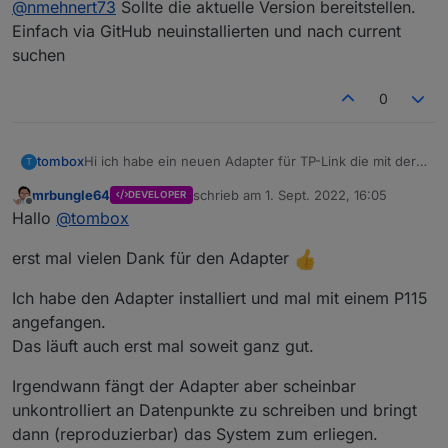
@
nmehnert73
Sollte die aktuelle Version bereitstellen.
Deinen Adapter wäre meines Erachtens
tatsächlich das
Bereitstellen der aktuellen und
Einfach via GitHub neuinstallierten und nach current
bisherigen Verbrauchs für die P115
. Bislang habe
suchen
ich das mit Fritz-Steckdosen gemacht. Diese sind
aber aktuell entweder nicht verfügbar oder
0
unendlich teuer.
Hi ich habe ein neuen Adapter für TP-Link die mit der
tombox
T
Tapo App überwacht werden können, geschrieben.
mrbungle64
schrieb am
1. Sept. 2022, 16:05
DEVELOPER
Der Adapter loggt sich über die Cloud ein um alle
Dann versucht er sich lokal mit username und
zuletzt editiert von
Offline
Hallo
@
tombox
Geräte mit IP zu finden
Password auf die Geräte zu verbinden und zu steuern.
Wenn das Gerät nicht als online erkannt wird kann
Aktuelle Werte:
erst mal vielen Dank für den Adapter
manuell die IP gesetzt wird.
tapo.0.id
tapo.0.id.ip
Motion Detection funktioniert mit Stream User und
Password
Ich habe den Adapter installiert und mal mit einem P115
Minimum Node v14 muss installiert sein, sonst
Zum Installieren:
angefangen.
bekommt man exit code 25 beim installieren
https://github.com/TA2k/ioBroker.tapo
Das läuft auch erst mal soweit ganz gut.
Für die aktuelle Version
bitte das latest
Repo auswählen:
Irgendwann fängt der Adapter aber scheinbar
unkontrolliert an Datenpunkte zu schreiben und bringt
dann (reproduzierbar) das System zum erliegen.