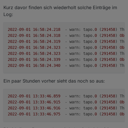
Kurz davor finden sich wiederholt solche Einträge im
Log:
Loginablauf:
Die Tapo App Zugangsdaten eingeben
2022
-
09
-
01
16
:
58
:
24.218
  - warn: tapo.
0
 (
291458
) Thi
Steuern
2022
-
09
-
01
16
:
58
:
24.318
  - warn: tapo.
0
 (
291458
) 
Obj
tapo.0.id.remote auf true setzen steuert den
2022
-
09
-
01
16
:
58
:
24.319
  - warn: tapo.
0
 (
291458
) Thi
jeweiligen Befehl
Steckdose und Kamerasteuerung aktivieren
2022
-
09
-
01
16
:
58
:
24.323
  - warn: tapo.
0
 (
291458
) 
Obj
2022
-
09
-
01
16
:
58
:
24.323
  - warn: tapo.
0
 (
291458
) Thi
2022
-
09
-
01
16
:
58
:
24.339
  - warn: tapo.
0
 (
291458
) 
Obj
2022
-
09
-
01
16
:
58
:
24.340
  - warn: tapo.
0
 (
291458
) Thi
Ein paar Stunden vorher sieht das noch so aus:
2022
-
09
-
01
13
:
33
:
46.859
  - warn: tapo.
0
 (
291458
) Thi
2022
-
09
-
01
13
:
33
:
46.915
  - warn: tapo.
0
 (
291458
) 
Obj
2022
-
09
-
01
13
:
33
:
46.916
  - warn: tapo.
0
 (
291458
) Thi
2022
-
09
-
01
13
:
33
:
46.975
  - warn: tapo.
0
 (
291458
) 
Obj