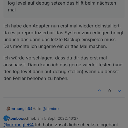
log level auf debug setzen das hilft beim nächsten
immer länger.
App auf Handy aufrufen
mal
"ich" (rechts unten) aufrufen
"Dienste"
"Dienste von Drittanbietern"
Ich habe den Adapter nun erst mal wieder deinstalliert,
"Kompatibilität mit Drittanbietern" auf "ON"
da es ja reproduzierbar das System zum erliegen bringt
und ich das dann das letzte Backup einspielen muss.
Das möchte ich ungerne ein drittes Mal machen.
Ich würde vorschlagen, dass du dir das erst mal
anschaust. Dann kann ich das gerne wieder testen (und
den log level dann auf debug stellen) wenn du denkst
den Fehler behoben zu haben.
0
Hallo
@
tombox
mrbungle64
tombox
schrieb am
1. Sept. 2022, 16:27
T
erst mal vielen Dank für den Adapter
zuletzt editiert von
Offline
@
mrbungle64
Ich habe zusätzliche checks eingebaut