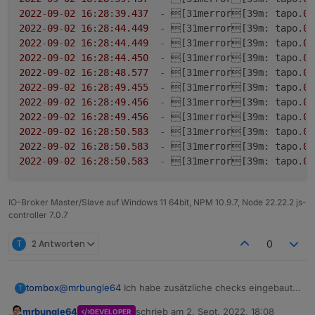
2022
-
09
-
02
16
:
28
:
39.437
-
 [31merror[39m: tapo.
0
 
2022
-
09
-
02
16
:
28
:
44.449
-
 [31merror[39m: tapo.
0
 
2022
-
09
-
02
16
:
28
:
44.449
-
 [31merror[39m: tapo.
0
 
2022
-
09
-
02
16
:
28
:
44.450
-
 [31merror[39m: tapo.
0
 
2022
-
09
-
02
16
:
28
:
48.577
-
 [31merror[39m: tapo.
0
 
2022
-
09
-
02
16
:
28
:
49.455
-
 [31merror[39m: tapo.
0
 
2022
-
09
-
02
16
:
28
:
49.456
-
 [31merror[39m: tapo.
0
 
2022
-
09
-
02
16
:
28
:
49.456
-
 [31merror[39m: tapo.
0
 
2022
-
09
-
02
16
:
28
:
50.583
-
 [31merror[39m: tapo.
0
 
2022
-
09
-
02
16
:
28
:
50.583
-
 [31merror[39m: tapo.
0
 
2022
-
09
-
02
16
:
28
:
50.583
-
 [31merror[39m: tapo.
0
 
IO-Broker Master/Slave auf Windows 11 64bit, NPM 10.9.7, Node 22.22.2 js-
controller 7.0.7
T
2 Antworten
0
tombox
@
mrbungle64
Ich habe zusätzliche checks eingebaut
T
bitte mal via GitHub erneut installieren
mrbungle64
schrieb am
2. Sept. 2022, 18:08
DEVELOPER