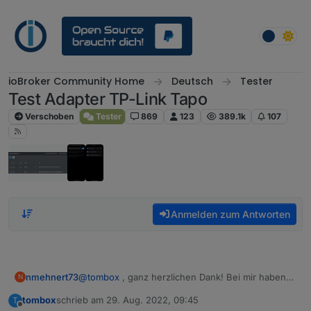
Weiter zum Inhalt
ioBroker Community Home
Deutsch
Tester
Test Adapter TP-Link Tapo
Verschoben
Tester
869
123
389.1k
107
Anmelden zum Antworten
nmehnert73
@
tombox
, ganz herzlichen Dank! Bei mir haben
N
Installation und Anbindung auf Anhieb
tombox
schrieb am
29. Aug. 2022, 09:45
T
einwandfrei funktioniert. Das Killerfeature für
zuletzt editiert von
Offline