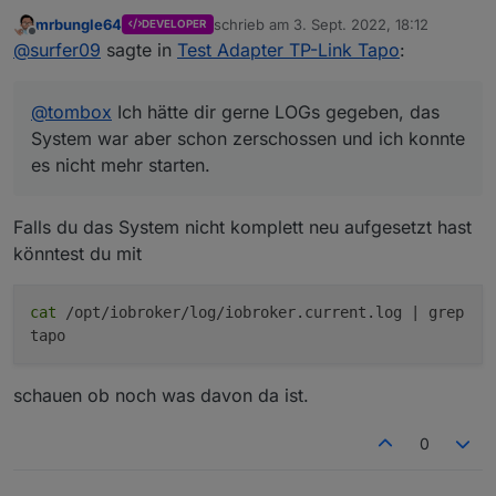
System war aber schon zerschossen und ich konnte
mrbungle64
schrieb am
3. Sept. 2022, 18:12
DEVELOPER
es nicht mehr starten.
zuletzt editiert von
Offline
@
surfer09
sagte in
Test Adapter TP-Link Tapo
:
Was ich sicher sagen kann: Es war eine Steckdose
nicht eingesteckt, also nicht online. 2 waren
eingesteckt.
@
tombox
Ich hätte dir gerne LOGs gegeben, das
Bemerkt hatte ich das Problem auch erst, als ich
gesehen hatte, dass sich die Steckdosen nicht
System war aber schon zerschossen und ich konnte
einschalteten.
es nicht mehr starten.
Ich wollte dann zum Testen manuell den Datenpunkt
"remote" auf "true" setzen, damit sich die Dose
einschaltet, das funktionierte aber auch nicht mehr. Er
Falls du das System nicht komplett neu aufgesetzt hast
hatte dann auch einen Fehler, aber den Wortlaut kann
könntest du mit
ich dir leider auch nicht sagen. Es war aber nicht der
Fehler, wie bei
@
mrbungle64
cat
/opt/iobroker/log/iobroker.current.log | grep
tapo
schauen ob noch was davon da ist.
0