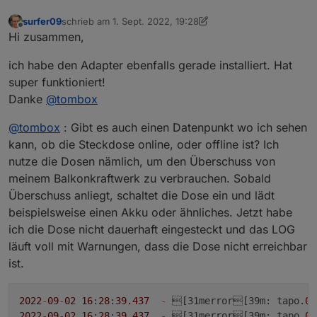
surfer09
schrieb am
1. Sept. 2022, 19:28
zuletzt editiert von surfer09
9. Feb. 2022, 16:32
Offline
Hi zusammen,
ich habe den Adapter ebenfalls gerade installiert. Hat
super funktioniert!
Danke
@
tombox
@
tombox
: Gibt es auch einen Datenpunkt wo ich sehen
kann, ob die Steckdose online, oder offline ist? Ich
nutze die Dosen nämlich, um den Überschuss von
meinem Balkonkraftwerk zu verbrauchen. Sobald
Überschuss anliegt, schaltet die Dose ein und lädt
beispielsweise einen Akku oder ähnliches. Jetzt habe
ich die Dose nicht dauerhaft eingesteckt und das LOG
läuft voll mit Warnungen, dass die Dose nicht erreichbar
ist.
2022
-
09
-
02
16
:
28
:
39.437
-
 [31merror[39m: tapo.
0
 
2022
-
09
-
02
16
:
28
:
39.437
-
 [31merror[39m: tapo.
0
 