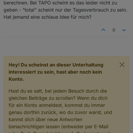
2022-09-03 17:05:36.724  - [31merror[39m: 
berechnen. Bei TAPO scheint es das leider nicht zu
2022-09-03 17:05:41.444  - [31merror[39m: 
geben - "total" scheint nur der Tagesverbrauch zu sein.
2022-09-03 17:05:41.445  - [31merror[39m: 
Loginablauf:
Hat jemand eine schlaue Idee für mich?
2022-09-03 17:05:57.466  - [31merror[39m: 
Die Tapo App Zugangsdaten eingeben
Steuern
0
tapo.0.id.remote auf true setzen steuert den
jeweiligen Befehl
Steckdose und Kamerasteuerung aktivieren
Hey! Du scheinst an dieser Unterhaltung
interessiert zu sein, hast aber noch kein
Konto.
Hast du es satt, bei jedem Besuch durch die
gleichen Beiträge zu scrollen? Wenn du dich
für ein Konto anmeldest, kommst du immer
genau dorthin zurück, wo du zuvor warst, und
kannst dich über neue Antworten
benachrichtigen lassen (entweder per E-Mail