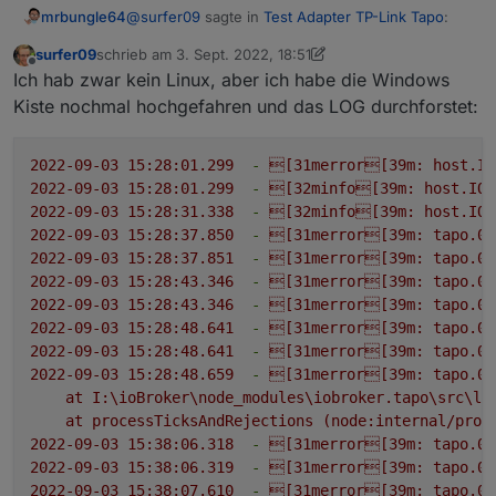
@
surfer09
sagte in
Test Adapter TP-Link Tapo
:
mrbungle64
surfer09
schrieb am
3. Sept. 2022, 18:51
zuletzt editiert von surfer09
9. März 2022, 21:15
Offline
@
tombox
Ich hätte dir gerne LOGs gegeben,
Ich hab zwar kein Linux, aber ich habe die Windows
das System war aber schon zerschossen
Kiste nochmal hochgefahren und das LOG durchforstet:
Falls du das System nicht komplett neu aufgesetzt
und ich konnte es nicht mehr starten.
hast könntest du mit
2022-09-03 15:28:01.299
-
[31merror[39m:
host.IO
2022-09-03 15:28:01.299
-
[32minfo[39m:
host.IOB
schauen ob noch was davon da ist.
2022-09-03 15:28:31.338
-
[32minfo[39m:
host.IOB
2022-09-03 15:28:37.850
-
[31merror[39m:
tapo.0
2022-09-03 15:28:37.851
-
[31merror[39m:
tapo.0
2022-09-03 15:28:43.346
-
[31merror[39m:
tapo.0
2022-09-03 15:28:43.346
-
[31merror[39m:
tapo.0
2022-09-03 15:28:48.641
-
[31merror[39m:
tapo.0
2022-09-03 15:28:48.641
-
[31merror[39m:
tapo.0
2022-09-03 15:28:48.659
-
[31merror[39m:
tapo.0
at
I:\ioBroker\node_modules\iobroker.tapo\src\li
at
processTicksAndRejections
(node:internal/proc
2022-09-03 15:38:06.318
-
[31merror[39m:
tapo.0
2022-09-03 15:38:06.319
-
[31merror[39m:
tapo.0
2022-09-03 15:38:07.610
-
[31merror[39m:
tapo.0