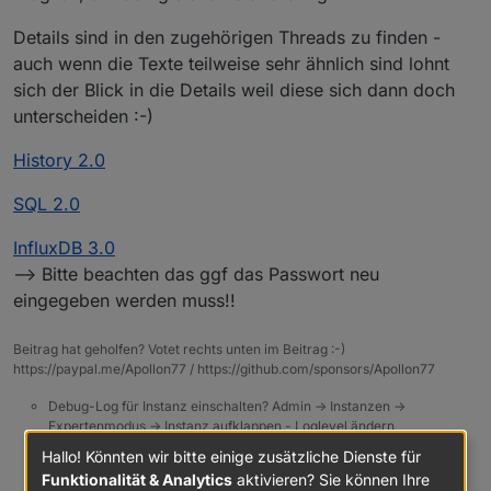
Details sind in den zugehörigen Threads zu finden -
auch wenn die Texte teilweise sehr ähnlich sind lohnt
sich der Blick in die Details weil diese sich dann doch
unterscheiden :-)
History 2.0
SQL 2.0
InfluxDB 3.0
--> Bitte beachten das ggf das Passwort neu
eingegeben werden muss!!
Beitrag hat geholfen? Votet rechts unten im Beitrag :-)
https://paypal.me/Apollon77 / https://github.com/sponsors/Apollon77
Debug-Log für Instanz einschalten? Admin -> Instanzen ->
Expertenmodus -> Instanz aufklappen - Loglevel ändern
Logfiles auf Platte /opt/iobroker/log/… nutzen, Admin schneidet
Hallo! Könnten wir bitte einige zusätzliche Dienste für
Zeilen ab
Funktionalität & Analytics
aktivieren? Sie können Ihre