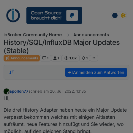
Weiter zum Inhalt
ioBroker Community Home
Announcements
History/SQL/InfluxDB Major Updates
(Stable)
Announcements
1
1
1.6k
1
Anmelden zum Antworten
apollon77
schrieb am
20. Juli 2022, 13:35
zuletzt editiert von
Offline
Hi,
Die drei History Adapter haben heute ein Major Update
verpasst bekommen welches mit einigen Altlasten
aufräumt, neue Features hinzufügt und Sie wieder, wo
möglich, auf den gleichen Stand bringt.