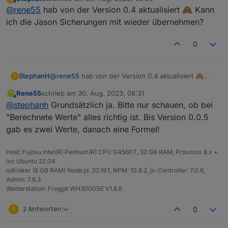
Version war es vorher? Möglicherweise sind nur die
zuletzt editiert von
Offline
@
rene55
hab von der Version 0.4 aktualisiert 🙈 Kann
Formeln für "Berechnete Werte" nicht ganz ok. Bitte
da mal nachschauen. Ansonsten halt - weg und neu.
ich die Jason Sicherungen mit wieder übernehmen?
0
StephanH
@
rene55
hab von der Version 0.4 aktualisiert 🙈
S
Kann ich die Jason Sicherungen mit wieder
Rene55
schrieb am
30. Aug. 2023, 08:31
übernehmen?
zuletzt editiert von
Offline
@
stephanh
Grundsätzlich ja. Bitte nur schauen, ob bei
"Berechnete Werte" alles richtig ist. Bis Version 0.0.5
gab es zwei Werte, danach eine Formel!
Host: Fujitsu Intel(R) Pentium(R) CPU G4560T, 32 GB RAM, Proxmox 8.x +
lxc Ubuntu 22.04
ioBroker (8 GB RAM) Node.js: 20.19.1, NPM: 10.8.2, js-Controller: 7.0.6,
Admin: 7.6.3
Wetterstation: Froggit WH3000SE V1.6.6
S
2 Antworten
0