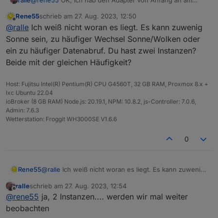
laufen, seit dem du diesen online gestellt hast, doch erst
Rene55
schrieb am
27. Aug. 2023, 12:50
heute mit dem Update gibt es diese Meldung gehäuft.
zuletzt editiert von
Offline
@
ralle
Ich weiß nicht woran es liegt. Es kann zuwenig
Sonne sein, zu häufiger Wechsel Sonne/Wolken oder
ein zu häufiger Datenabruf. Du hast zwei Instanzen?
Beide mit der gleichen Häufigkeit?
Host: Fujitsu Intel(R) Pentium(R) CPU G4560T, 32 GB RAM, Proxmox 8.x +
lxc Ubuntu 22.04
ioBroker (8 GB RAM) Node.js: 20.19.1, NPM: 10.8.2, js-Controller: 7.0.6,
Admin: 7.6.3
Wetterstation: Froggit WH3000SE V1.6.6
0
Rene55
@
ralle
Ich weiß nicht woran es liegt. Es kann zuwenig
Sonne sein, zu häufiger Wechsel Sonne/Wolken oder
ralle
schrieb am
27. Aug. 2023, 12:54
ein zu häufiger Datenabruf. Du hast zwei Instanzen?
zuletzt editiert von
Offline
@
rene55
ja, 2 Instanzen.... werden wir mal weiter
Beide mit der gleichen Häufigkeit?
beobachten