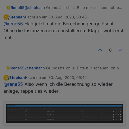
Rene55
@
stephanh
Grundsätzlich ja. Bitte nur schauen, ob bei
"Berechnete Werte" alles richtig ist. Bis Version 0.0.5
StephanH
schrieb am
30. Aug. 2023, 08:46
S
gab es zwei Werte, danach eine Formel!
zuletzt editiert von
Offline
@
rene55
Hab jetzt mal die Berechnungen gelöscht.
Ohne die Instanzen neu zu installieren. Klappt wohl erst
mal.
0
Rene55
@
stephanh
Grundsätzlich ja. Bitte nur schauen, ob bei
"Berechnete Werte" alles richtig ist. Bis Version 0.0.5
StephanH
schrieb am
30. Aug. 2023, 09:44
S
gab es zwei Werte, danach eine Formel!
zuletzt editiert von
Offline
@
rene55
Also wenn ich die Berechnung so wieder
anlege, rappelt es wieder: