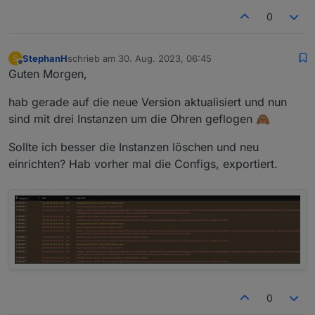
0
StephanH
schrieb am
30. Aug. 2023, 06:45
S
zuletzt editiert von
Offline
Guten Morgen,
hab gerade auf die neue Version aktualisiert und nun
sind mit drei Instanzen um die Ohren geflogen 🙈
Sollte ich besser die Instanzen löschen und neu
einrichten? Hab vorher mal die Configs, exportiert.
0