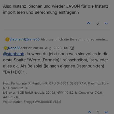
Also Instanz löschen und wieder JASON für die Instanz
importieren und Berechnung eintragen.?
0
@
rene55
Also wenn ich die Berechnung so wieder
StephanH
S
anlege, rappelt es wieder:
Rene55
schrieb am
30. Aug. 2023, 10:17
zuletzt editiert von Rene55
Offline
@
stephanh
Ja wenn du jetzt noch was sinnvolles in die
erste Spalte "Werte (Formeln)" reinschreibst, ist wieder
alles ok. Als Beispiel (je nach eigenen Datenpunkten)
Also Instanz löschen und wieder JASON für die
"DV1*DC1" .
Instanz importieren und Berechnung eintragen.?
Host: Fujitsu Intel(R) Pentium(R) CPU G4560T, 32 GB RAM, Proxmox 8.x +
lxc Ubuntu 22.04
ioBroker (8 GB RAM) Node.js: 20.19.1, NPM: 10.8.2, js-Controller: 7.0.6,
Admin: 7.6.3
Wetterstation: Froggit WH3000SE V1.6.6
1