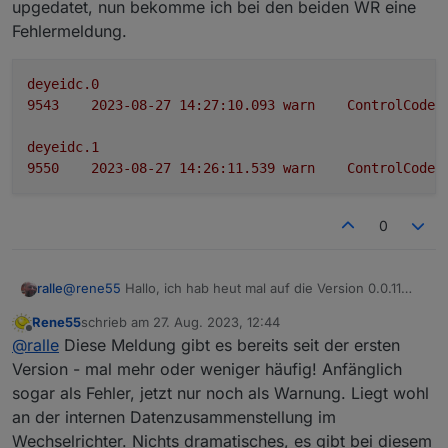
sein mit dem Ordner "solarmanpv.0.60xxxxxx1".
Geheimnis
upgedatet, nun bekomme ich bei den beiden WR eine
Fehlermeldung.
deyeidc.0
9543	
2023-08-27 14:27:10.093	
warn
ControlCode
deyeidc.1
9550	
2023-08-27 14:26:11.539	
warn
ControlCode
0
@
rene55
Hallo, ich hab heut mal auf die Version 0.0.11
ralle
upgedatet, nun bekomme ich bei den beiden WR eine
Rene55
schrieb am
27. Aug. 2023, 12:44
Fehlermeldung.
deyeidc.0

zuletzt editiert von
Offline
@
ralle
Diese Meldung gibt es bereits seit der ersten
9543	2023-08-27 14:27:10.093	warn	ControlCode
Version - mal mehr oder weniger häufig! Anfänglich
deyeidc.1

sogar als Fehler, jetzt nur noch als Warnung. Liegt wohl
an der internen Datenzusammenstellung im
Wechselrichter. Nichts dramatisches, es gibt bei diesem