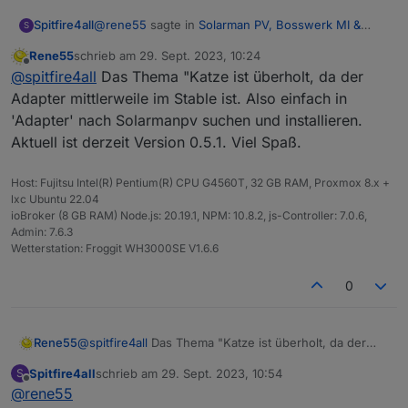
@
rene55
sagte in
Solarman PV, Bosswerk MI &
Spitfire4all
S
Deye
:
Rene55
schrieb am
29. Sept. 2023, 10:24
zuletzt editiert von
Offline
@
kusi
Das ist völlig richtig -dieser Adpter liest
@
spitfire4all
Das Thema "Katze ist überholt, da der
die Daten via API aus der Cloud. Daher
Adapter mittlerweile im Stable ist. Also einfach in
Bin ein wenig zu dumm, den Adapter zu
werden auch APP-ID und APP-Secret benötigt.
'Adapter' nach Solarmanpv suchen und installieren.
installieren.
Zum Auslesen ohne Cloud kannst du den
Aktuell ist derzeit Version 0.5.1. Viel Spaß.
Bei der Katze unter Benutzerdefiniert die URL
Dann sollte der Adapter doch eigentlich unter
Adapter
eintragen, oder?
Adapter erscheinen oder muss ich noch etwas
https://github.com/raschy/ioBroker.deyeidc
anderes machen.
Danke
testen. Der ist leider noch nicht im latest, so
Host: Fujitsu Intel(R) Pentium(R) CPU G4560T, 32 GB RAM, Proxmox 8.x +
Heißt der auch Solarman PV nur mit einer anderen
Gruß Hans-Dieter
dass du den via "Katze" installieren musst.
lxc Ubuntu 22.04
Version?
ioBroker (8 GB RAM) Node.js: 20.19.1, NPM: 10.8.2, js-Controller: 7.0.6,
Admin: 7.6.3
Wetterstation: Froggit WH3000SE V1.6.6
0
Rene55
@
spitfire4all
Das Thema "Katze ist überholt, da der
Adapter mittlerweile im Stable ist. Also einfach in
Spitfire4all
schrieb am
29. Sept. 2023, 10:54
S
'Adapter' nach Solarmanpv suchen und installieren.
zuletzt editiert von
Offline
@
rene55
Aktuell ist derzeit Version 0.5.1. Viel Spaß.