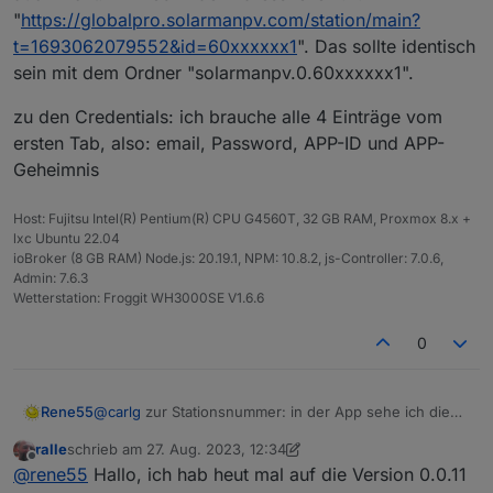
"
https://globalpro.solarmanpv.com/station/main?
t=1693062079552&id=60xxxxxx1
". Das sollte identisch
sein mit dem Ordner "solarmanpv.0.60xxxxxx1".
zu den Credentials: ich brauche alle 4 Einträge vom
ersten Tab, also: email, Password, APP-ID und APP-
Geheimnis
Host: Fujitsu Intel(R) Pentium(R) CPU G4560T, 32 GB RAM, Proxmox 8.x +
lxc Ubuntu 22.04
ioBroker (8 GB RAM) Node.js: 20.19.1, NPM: 10.8.2, js-Controller: 7.0.6,
Admin: 7.6.3
Wetterstation: Froggit WH3000SE V1.6.6
0
@
carlg
zur Stationsnummer: in der App sehe ich die
Rene55
auch nicht. Im Web in der Adresszeile z.B.
ralle
schrieb am
27. Aug. 2023, 12:34
"
https://globalpro.solarmanpv.com/station/main?
zu den Credentials: ich brauche alle 4 Einträge vom
zuletzt editiert von ralle
Offline
@
rene55
Hallo, ich hab heut mal auf die Version 0.0.11
t=1693062079552&id=60xxxxxx1
". Das sollte identisch
ersten Tab, also: email, Password, APP-ID und APP-