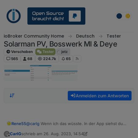
Weiter zum Inhalt
ioBroker Community Home
Deutsch
Tester
Solarman PV, Bosswerk MI & Deye
Verschoben
Tester
jetz
565
68
224.7k
65
Anmelden zum Antworten
Rene55
@
carlg
Wenn ich das wüsste. In der App siehst du
aber alle 4 WR mit den entsprechenden Modulen?
CarlG
schrieb am
26. Aug. 2023, 14:54
C
Oder hat dein vierter WR eine andere
zuletzt editiert von CarlG