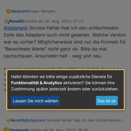
Guten Morgen,
StephanH
S
Rene55
schrieb am
30. Aug. 2023, 07:23
hab gerade auf die neue Version aktualisiert und
zuletzt editiert von
Offline
@
stephanh
Soviele Fehler hab ich den schlechtesten
nun sind mit drei Instanzen um die Ohren geflogen
🙈
Sollte ich besser die Instanzen löschen und neu
Zeite des Adapters noch nicht gesehen. Welche Version
einrichten? Hab vorher mal die Configs, exportiert.
war es vorher? Möglicherweise sind nur die Formeln für
"Berechnete Werte" nicht ganz ok. Bitte da mal
nachschauen. Ansonsten halt - weg und neu.
Host: Fujitsu Intel(R) Pentium(R) CPU G4560T, 32 GB RAM, Proxmox 8.x +
lxc Ubuntu 22.04
Hallo! Könnten wir bitte einige zusätzliche Dienste für
ioBroker (8 GB RAM) Node.js: 20.19.1, NPM: 10.8.2, js-Controller: 7.0.6,
Funktionalität & Analytics
aktivieren? Sie können Ihre
Admin: 7.6.3
Zustimmung später jederzeit ändern oder zurückziehen.
Wetterstation: Froggit WH3000SE V1.6.6
Lassen Sie mich wählen
Das ist ok
0
Rene55
@
stephanh
Soviele Fehler hab ich den schlechtesten
Zeite des Adapters noch nicht gesehen. Welche
StephanH
schrieb am
30. Aug. 2023, 08:30
S