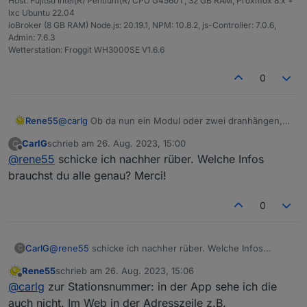
Host: Fujitsu Intel(R) Pentium(R) CPU G4560T, 32 GB RAM, Proxmox 8.x +
lxc Ubuntu 22.04
ioBroker (8 GB RAM) Node.js: 20.19.1, NPM: 10.8.2, js-Controller: 7.0.6,
Admin: 7.6.3
Wetterstation: Froggit WH3000SE V1.6.6
0
Rene55
@
carlg
Ob da nun ein Modul oder zwei dranhängen,
das macht für die App keinen Unterschied. Ich kann
CarlG
schrieb am
26. Aug. 2023, 15:00
C
der Sache ja mal auf den Grund gehen, dazu brauche
zuletzt editiert von
Offline
@
rene55
schicke ich nachher rüber. Welche Infos
ich aber deine Credentials, die du eingetragen hast.
Wenn du mir traust, dann bitte per mail an
brauchst du alle genau? Merci!
raschy@gmx.de
.
0
CarlG
@
rene55
schicke ich nachher rüber. Welche Infos
C
brauchst du alle genau? Merci!
Rene55
schrieb am
26. Aug. 2023, 15:06
zuletzt editiert von
Offline
@
carlg
zur Stationsnummer: in der App sehe ich die
auch nicht. Im Web in der Adresszeile z.B.