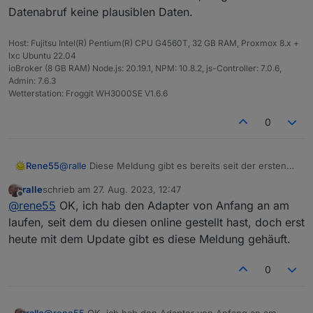
Datenabruf keine plausiblen Daten.
Host: Fujitsu Intel(R) Pentium(R) CPU G4560T, 32 GB RAM, Proxmox 8.x +
lxc Ubuntu 22.04
ioBroker (8 GB RAM) Node.js: 20.19.1, NPM: 10.8.2, js-Controller: 7.0.6,
Admin: 7.6.3
Wetterstation: Froggit WH3000SE V1.6.6
0
Rene55
@
ralle
Diese Meldung gibt es bereits seit der ersten
Version - mal mehr oder weniger häufig! Anfänglich
ralle
schrieb am
27. Aug. 2023, 12:47
sogar als Fehler, jetzt nur noch als Warnung. Liegt
zuletzt editiert von
Offline
@
rene55
OK, ich hab den Adapter von Anfang an am
wohl an der internen Datenzusammenstellung im
Wechselrichter. Nichts dramatisches, es gibt bei
laufen, seit dem du diesen online gestellt hast, doch erst
diesem Datenabruf keine plausiblen Daten.
heute mit dem Update gibt es diese Meldung gehäuft.
0
ralle
@
rene55
OK, ich hab den Adapter von Anfang an am