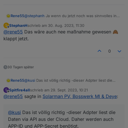
Rene55
@
stephanh
Ja wenn du jetzt noch was sinnvolles in
die erste Spalte "Werte (Formeln)" reinschreibst, ist
StephanH
schrieb am
30. Aug. 2023, 11:30
S
wieder alles ok. Als Beispiel (je nach eigenen
zuletzt editiert von
Offline
@
rene55
Das wäre auch nee maßnahme gewesen 🙈
Datenpunkten) "DV1*DC1" .
klappt jetzt.
0
30 Tagen später
Rene55
@
kusi
Das ist völlig richtig -dieser Adpter liest die
Daten via API aus der Cloud. Daher werden auch APP-
Spitfire4all
schrieb am
29. Sept. 2023, 10:21
S
ID und APP-Secret benötigt.
zuletzt editiert von
Offline
@
rene55
sagte in
Solarman PV, Bosswerk MI & Deye
:
Zum Auslesen ohne Cloud kannst du den Adapter
https://github.com/raschy/ioBroker.deyeidc
testen. Der
ist leider noch nicht im latest, so dass du den via
@
kusi
Das ist völlig richtig -dieser Adpter liest die
"Katze" installieren musst.
Daten via API aus der Cloud. Daher werden auch
APP-ID und APP-Secret benötigt.