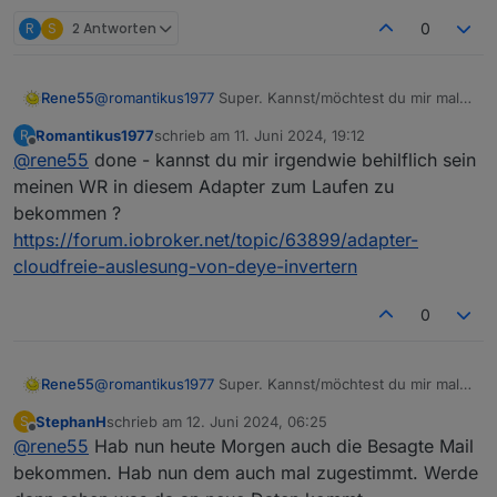
R
S
2 Antworten
0
Rene55
@
romantikus1977
Super. Kannst/möchtest du mir mal
die Mail mit Anhang zumailen (
raschy@gmx.de
) ? Evtl.
Romantikus1977
schrieb am
11. Juni 2024, 19:12
R
muss ich die mal anschreiben um da was zu
zuletzt editiert von
Offline
@
rene55
done - kannst du mir irgendwie behilflich sein
stabilisieren.
Oder wollen die wirklich mit jedem Nutzer so eine
meinen WR in diesem Adapter zum Laufen zu
Vereinbarung treffen?
bekommen ?
Ich habe noch keine Mail dieser Art erhalten.
https://forum.iobroker.net/topic/63899/adapter-
cloudfreie-auslesung-von-deye-invertern
0
Rene55
@
romantikus1977
Super. Kannst/möchtest du mir mal
die Mail mit Anhang zumailen (
raschy@gmx.de
) ? Evtl.
StephanH
schrieb am
12. Juni 2024, 06:25
S
muss ich die mal anschreiben um da was zu
zuletzt editiert von
Offline
@
rene55
Hab nun heute Morgen auch die Besagte Mail
stabilisieren.
Oder wollen die wirklich mit jedem Nutzer so eine
bekommen. Hab nun dem auch mal zugestimmt. Werde
Vereinbarung treffen?