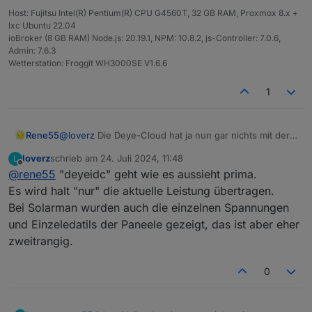
Host: Fujitsu Intel(R) Pentium(R) CPU G4560T, 32 GB RAM, Proxmox 8.x +
lxc Ubuntu 22.04
ioBroker (8 GB RAM) Node.js: 20.19.1, NPM: 10.8.2, js-Controller: 7.0.6,
Admin: 7.6.3
Wetterstation: Froggit WH3000SE V1.6.6
1
Rene55
@
loverz
Die Deye-Cloud hat ja nun gar nichts mit der
API zu tun.
loverz
schrieb am
24. Juli 2024, 11:48
L
Ja, ich denke, das kriegst du hin. Versuche mal den
zuletzt editiert von
Offline
@
rene55
"deyeidc" geht wie es aussieht prima.
'deyeidc' und mach dann halt 4 Instanzen.
Es wird halt "nur" die aktuelle Leistung übertragen.
Bei Solarman wurden auch die einzelnen Spannungen
und Einzeledatils der Paneele gezeigt, das ist aber eher
zweitrangig.
0