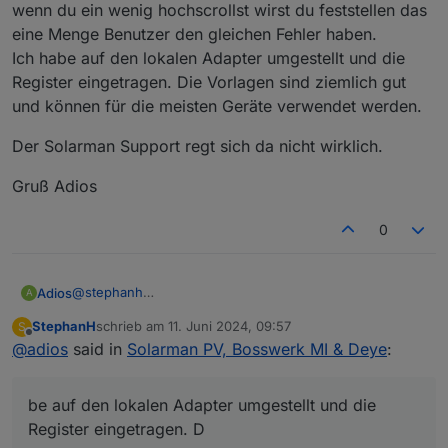
wenn du ein wenig hochscrollst wirst du feststellen das
eine Menge Benutzer den gleichen Fehler haben.
Ich habe auf den lokalen Adapter umgestellt und die
Register eingetragen. Die Vorlagen sind ziemlich gut
und können für die meisten Geräte verwendet werden.
Der Solarman Support regt sich da nicht wirklich.
Gruß Adios
0
@
stephanh
Adios
A
Moin,
StephanH
schrieb am
11. Juni 2024, 09:57
S
wenn du ein wenig hochscrollst wirst du feststellen das
Der Solarman Support regt sich da nicht wirklich.
zuletzt editiert von
Offline
@
adios
said in
Solarman PV, Bosswerk MI & Deye
:
eine Menge Benutzer den gleichen Fehler haben.
Ich habe auf den lokalen Adapter umgestellt und die
Gruß Adios
Register eingetragen. Die Vorlagen sind ziemlich gut und
be auf den lokalen Adapter umgestellt und die
können für die meisten Geräte verwendet werden.
Register eingetragen. D