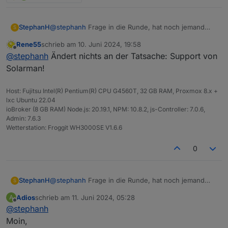
@
stephanh
Frage in die Runde, hat noch jemand
StephanH
S
gerade Probleme mit dem auslesen der Daten bei
Rene55
schrieb am
10. Juni 2024, 19:58
Solarman ?
Hab den Adapter auf alles Protokollieren gestellt und
zuletzt editiert von
Offline
@
stephanh
Ändert nichts an der Tatsache: Support von
bekomme nun noch diese Meldung:
Solarman!
Host: Fujitsu Intel(R) Pentium(R) CPU G4560T, 32 GB RAM, Proxmox 8.x +
lxc Ubuntu 22.04
ioBroker (8 GB RAM) Node.js: 20.19.1, NPM: 10.8.2, js-Controller: 7.0.6,
Admin: 7.6.3
Wetterstation: Froggit WH3000SE V1.6.6
0
@
stephanh
Frage in die Runde, hat noch jemand
StephanH
S
gerade Probleme mit dem auslesen der Daten bei
Adios
schrieb am
11. Juni 2024, 05:28
A
Solarman ?
Hab den Adapter auf alles Protokollieren gestellt und
zuletzt editiert von
Offline
@
stephanh
bekomme nun noch diese Meldung:
Moin,