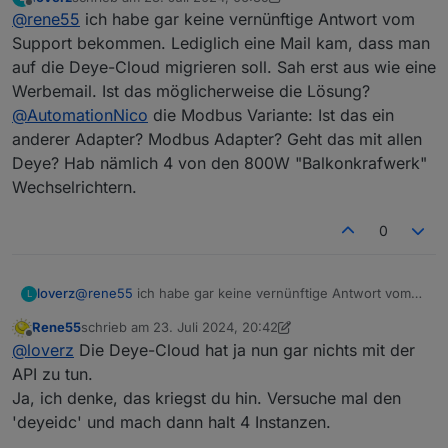
mir die Infos gegeben.
zuletzt editiert von loverz
Offline
@
rene55
ich habe gar keine vernünftige Antwort vom
Hat denn sonst schon jemand nach dem Rücksenden
des Agreements wieder mit dem Account im Adapter
Support bekommen. Lediglich eine Mail kam, dass man
arbeiten können?
auf die Deye-Cloud migrieren soll. Sah erst aus wie eine
Werbemail. Ist das möglicherweise die Lösung?
@
AutomationNico
die Modbus Variante: Ist das ein
anderer Adapter? Modbus Adapter? Geht das mit allen
Deye? Hab nämlich 4 von den 800W "Balkonkrafwerk"
Wechselrichtern.
0
loverz
@
rene55
ich habe gar keine vernünftige Antwort vom
L
Support bekommen. Lediglich eine Mail kam, dass man
Rene55
schrieb am
23. Juli 2024, 20:42
auf die Deye-Cloud migrieren soll. Sah erst aus wie eine
zuletzt editiert von Rene55
Offline
@
loverz
Die Deye-Cloud hat ja nun gar nichts mit der
Werbemail. Ist das möglicherweise die Lösung?
@
AutomationNico
die Modbus Variante: Ist das ein
API zu tun.
anderer Adapter? Modbus Adapter? Geht das mit allen
Ja, ich denke, das kriegst du hin. Versuche mal den
Deye? Hab nämlich 4 von den 800W "Balkonkrafwerk"
'deyeidc' und mach dann halt 4 Instanzen.
Wechselrichtern.