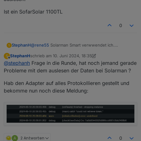
Ist ein SofarSolar 1100TL
0
@
rene55
Solarman Smart verwwendet ich.
StephanH
S
Bekomme über den Adapter meine Werte vom
StephanH
schrieb am
10. Juni 2024, 18:35
S
SofarSolar WR.
Wenn ich die Passenden Register finden würde
zuletzt editiert von StephanH
6. Okt. 2024, 20:37
Offline
@
stephanh
Frage in die Runde, hat noch jemand gerade
könnte ich die Live daten wenigsten über de WR
direkt auslesen.
Ist ein SofarSolar 1100TL
Probleme mit dem auslesen der Daten bei Solarman ?
Hab den Adapter auf alles Protokollieren gestellt und
bekomme nun noch diese Meldung:
A
2 Antworten
0