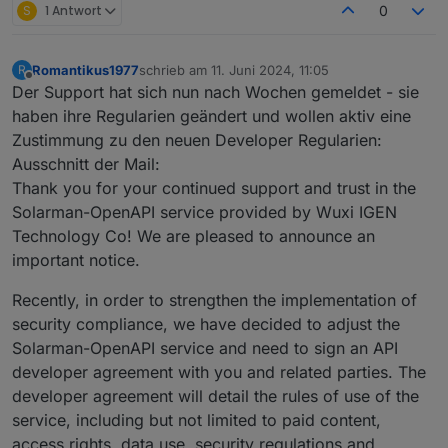
S
1 Antwort
0
Romantikus1977
schrieb am
11. Juni 2024, 11:05
R
zuletzt editiert von
Offline
Der Support hat sich nun nach Wochen gemeldet - sie
haben ihre Regularien geändert und wollen aktiv eine
Zustimmung zu den neuen Developer Regularien:
Ausschnitt der Mail:
Thank you for your continued support and trust in the
Solarman-OpenAPI service provided by Wuxi IGEN
Technology Co! We are pleased to announce an
important notice.
Recently, in order to strengthen the implementation of
security compliance, we have decided to adjust the
Solarman-OpenAPI service and need to sign an API
developer agreement with you and related parties. The
developer agreement will detail the rules of use of the
service, including but not limited to paid content,
access rights, data use, security regulations and