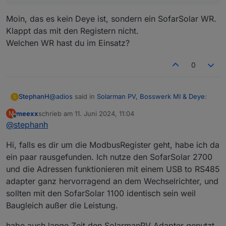
Moin, das es kein Deye ist, sondern ein SofarSolar WR.
Klappt das mit den Registern nicht.
Welchen WR hast du im Einsatz?
0
@
adios
said in
Solarman PV, Bosswerk MI & Deye
:
StephanH
S
meexx
schrieb am
11. Juni 2024, 11:04
M
zuletzt editiert von
Offline
@
stephanh
be auf den lokalen Adapter umgestellt und die
Register eingetragen. D
Moin, das es kein Deye ist, sondern ein SofarSolar
Hi, falls es dir um die ModbusRegister geht, habe ich da
WR. Klappt das mit den Registern nicht.
ein paar rausgefunden. Ich nutze den SofarSolar 2700
Welchen WR hast du im Einsatz?
und die Adressen funktionieren mit einem USB to RS485
adapter ganz hervorragend an dem Wechselrichter, und
sollten mit den SofarSolar 1100 identisch sein weil
Baugleich außer die Leistung.
habe auch lange Zeit den SolarmanPV Adapter genutzt