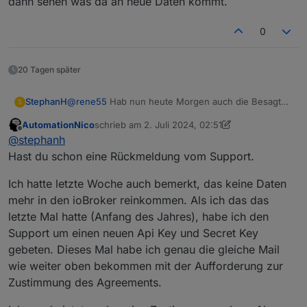
dann sehen was da an neue Daten kommt.
Ich habe noch keine Mail dieser Art erhalten.
0
20 Tagen später
StephanH
@
rene55
Hab nun heute Morgen auch die Besagte
S
Mail bekommen. Hab nun dem auch mal zugestimmt.
AutomationNico
schrieb am
2. Juli 2024, 02:51
Werde dann sehen was da an neue Daten kommt.
zuletzt editiert von AutomationNico
7. Feb. 2024, 
Offline
@
stephanh
Hast du schon eine Rückmeldung vom Support.
Ich hatte letzte Woche auch bemerkt, das keine Daten
mehr in den ioBroker reinkommen. Als ich das das
letzte Mal hatte (Anfang des Jahres), habe ich den
Support um einen neuen Api Key und Secret Key
gebeten. Dieses Mal habe ich genau die gleiche Mail
wie weiter oben bekommen mit der Aufforderung zur
Zustimmung des Agreements.