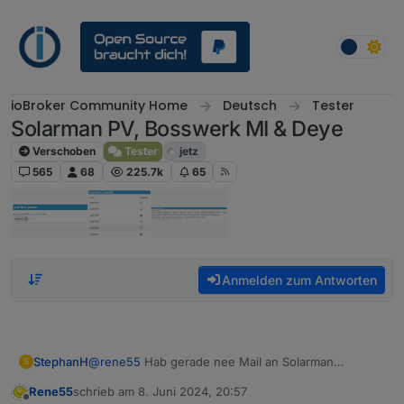
Weiter zum Inhalt
ioBroker Community Home
Deutsch
Tester
Solarman PV, Bosswerk MI & Deye
Verschoben
Tester
jetz
565
68
225.7k
65
Anmelden zum Antworten
StephanH
@
rene55
Hab gerade nee Mail an Solarman
S
geschrieben. Dauert wahrschleinlich ein paar Tage
Rene55
schrieb am
8. Juni 2024, 20:57
bis nee Antwort kommt.
zuletzt editiert von