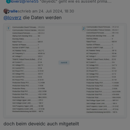
loverz
@
rene55
"deyeidc" geht wie es aussieht prima.
L
Es wird halt "nur" die aktuelle Leistung übertragen.
ralle
schrieb am
24. Juli 2024, 18:30
Bei Solarman wurden auch die einzelnen Spannungen
zuletzt editiert von
Offline
@
loverz
die Daten werden
und Einzeledatils der Paneele gezeigt, das ist aber eher
zweitrangig.
doch beim deveidc auch mitgeteilt