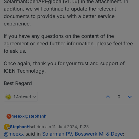
SolarmanOpenAPI-global(v1.1.6) in the attachment. In
addition, we will continue to update the relevant
documents to provide you with a better service
experience.
If you have any questions on the content of the
agreement or need further information, please feel free
to ask us.
Once again, thank you for your trust and support of
IGEN Technology!
Best Regard
1 Antwort
0
@
stephanh
meexx
M
StephanH
schrieb am
11. Juni 2024, 11:23
S
Hi, falls es dir um die ModbusRegister geht, habe ich
zuletzt editiert von
Offline
@
meexx
said in
Solarman PV, Bosswerk MI & Deye
:
da ein paar rausgefunden. Ich nutze den SofarSolar