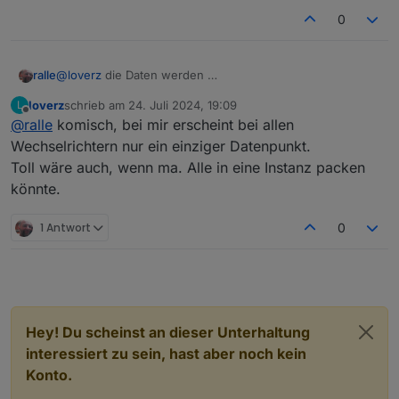
0
ralle
@
loverz
die Daten werden
loverz
schrieb am
24. Juli 2024, 19:09
L
zuletzt editiert von
Offline
@
ralle
komisch, bei mir erscheint bei allen
Wechselrichtern nur ein einziger Datenpunkt.
Toll wäre auch, wenn ma. Alle in eine Instanz packen
könnte.
1 Antwort
0
Hey! Du scheinst an dieser Unterhaltung
doch beim deveidc auch mitgeteilt
interessiert zu sein, hast aber noch kein
Konto.