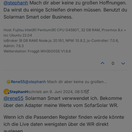
Offline
@
stephanh
Mach dir aber keine zu großen Hoffnungen.
Danke für deine Schnelle antwort.
Da wirst du einige Schleifen drehen müssen. Benutzt du
Solarman Smart oder Business.
Host: Fujitsu Intel(R) Pentium(R) CPU G4560T, 32 GB RAM, Proxmox 8.x +
lxc Ubuntu 22.04
ioBroker (8 GB RAM) Node.js: 20.19.1, NPM: 10.8.2, js-Controller: 7.0.6,
Admin: 7.6.3
Wetterstation: Froggit WH3000SE V1.6.6
0
Rene55
@
stephanh
Mach dir aber keine zu großen
Hoffnungen. Da wirst du einige Schleifen drehen
StephanH
schrieb am
9. Juni 2024, 08:57
S
müssen. Benutzt du Solarman Smart oder Business.
zuletzt editiert von StephanH
6. Sept. 2024, 11:16
Offline
@
rene55
Solarman Smart verwwendet ich. Bekomme
über den Adapter meine Werte vom SofarSolar WR.
Wenn ich die Passenden Register finden würde könnte
ich die Live daten wenigsten über de WR direkt
auslesen.