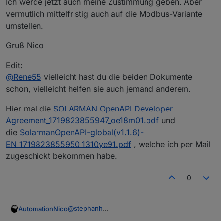
Ich werde jetzt auch meine Zustimmung geben. Aber
vermutlich mittelfristig auch auf die Modbus-Variante
umstellen.
Gruß Nico
Edit:
@
Rene55
vielleicht hast du die beiden Dokumente
schon, vielleicht helfen sie auch jemand anderem.
Hier mal die
SOLARMAN OpenAPI Developer
Agreement_1719823855947_oe18m01.pdf
und
die
SolarmanOpenAPI-global(v1.1.6)-
EN_1719823855950_1310ye91.pdf
, welche ich per Mail
zugeschickt bekommen habe.
0
@
stephanh
AutomationNico
Hast du schon eine Rückmeldung vom