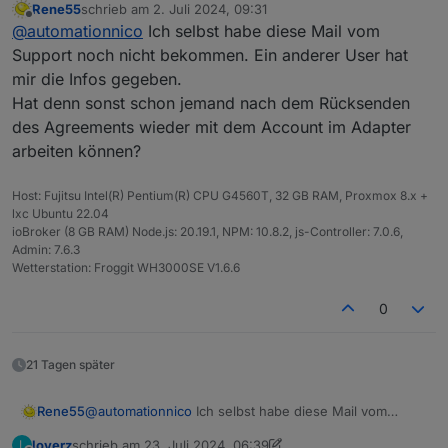
Rene55
schrieb am
2. Juli 2024, 09:31
Support.
Ich hatte letzte Woche auch bemerkt, das
zuletzt editiert von
Offline
@
automationnico
Ich selbst habe diese Mail vom
keine Daten mehr in den ioBroker
reinkommen. Als ich das das letzte Mal hatte
Ich werde jetzt auch meine Zustimmung
Support noch nicht bekommen. Ein anderer User hat
(Anfang des Jahres), habe ich den Support
geben. Aber vermutlich mittelfristig auch auf
mir die Infos gegeben.
um einen neuen Api Key und Secret Key
die Modbus-Variante umstellen.
Gruß Nico
Hat denn sonst schon jemand nach dem Rücksenden
gebeten. Dieses Mal habe ich genau die
des Agreements wieder mit dem Account im Adapter
gleiche Mail wie weiter oben bekommen mit
Edit:
der Aufforderung zur Zustimmung des
@
Rene55
vielleicht hast du die beiden
arbeiten können?
Agreements.
Dokumente schon, vielleicht helfen sie auch
Hier mal die
SOLARMAN OpenAPI Developer
jemand anderem.
Agreement_1719823855947_oe18m01.pdf
und
Host: Fujitsu Intel(R) Pentium(R) CPU G4560T, 32 GB RAM, Proxmox 8.x +
die
SolarmanOpenAPI-global(v1.1.6)-
lxc Ubuntu 22.04
EN_1719823855950_1310ye91.pdf
, welche ich
ioBroker (8 GB RAM) Node.js: 20.19.1, NPM: 10.8.2, js-Controller: 7.0.6,
per Mail zugeschickt bekommen habe.
Admin: 7.6.3
Wetterstation: Froggit WH3000SE V1.6.6
0
21 Tagen später
Rene55
@
automationnico
Ich selbst habe diese Mail vom
Support noch nicht bekommen. Ein anderer User hat
loverz
schrieb am
23. Juli 2024, 06:39
L