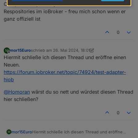
Offline
Cool, der Adapter ist jetzt auch in der offiziellen Beta-
Respositories im ioBroker - freu mich schon wenn er
ganz offiziell ist
0
mor15Euro
schrieb am
26. Mai 2024, 18:01
M
zuletzt editiert von mor15Euro
Offline
Hiermit schließe ich diesen Thread und eröffne einen
Neuen.
https://forum.iobroker.net/topic/74924/test-adapter-
hiob
@
Homoran
wärst du so nett und würdest diesen Thread
hier schließen?
0
Hiermit schließe ich diesen Thread und eröffne
mor15Euro
M
einen Neuen.