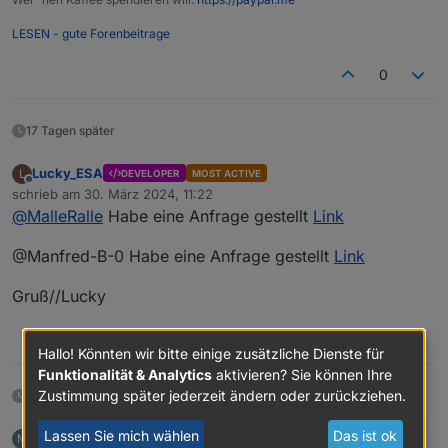
LESEN - gute Forenbeitrage
0
17 Tagen später
Lucky_ESA
L
DEVELOPER
MOST ACTIVE
Offline
schrieb am
30. März 2024, 11:22
zuletzt editiert von
@
MalleRalle
Habe eine Anfrage gestellt
Link
@Manfred-B-0 Habe eine Anfrage gestellt
Link
Gruß//Lucky
1
Hallo! Könnten wir bitte einige zusätzliche Dienste für
Funktionalität & Analytics
aktivieren? Sie können Ihre
Zustimmung später jederzeit ändern oder zurückziehen.
2 Monaten später
Lassen Sie mich wählen
Das ist ok
Manfred.B 0
schrieb am
23. Mai 2024, 10:12
M
zuletzt editiert von