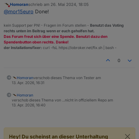
Homoran
schrieb am
26. Mai 2024, 18:05
https://forum.iobroker.net/topic/74924/test-
@
Homoran
wärst du so nett und würdest diesen
zuletzt editiert von
Nicht stören
@
mor15euro
Done!
adapter-hiob
Thread hier schließen?
kein Support per PN! - Fragen im Forum stellen -
Benutzt das Voting
rechts unten im Beitrag wenn er euch geholfen hat.
Das Forum freut sich über eine Spende. Benutzt dazu den
Spendenbutton oben rechts. Danke!
der Installationsfixer:
curl -fsL https://iobroker.net/fix.sh | bash -
0
Homoran
verschob dieses Thema von Tester am
13. Apr. 2026, 16:31
Homoran
verschob dieses Thema von ...nicht in offiziellem Repo am
13. Apr. 2026, 16:40
Hey! Du scheinst an dieser Unterhaltung