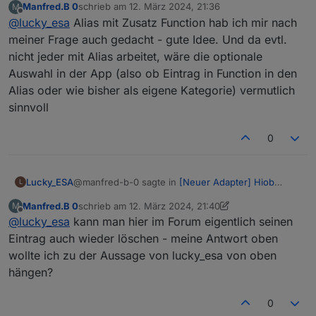
Manfred.B 0
schrieb am
12. März 2024, 21:36
M
zuletzt editiert von
Offline
@
lucky_esa
Alias mit Zusatz Function hab ich mir nach
Frage / Eure Meinung: wäre es auch eine
Idee, alternativ zu den eigenen Einträgen bei
meiner Frage auch gedacht - gute Idee. Und da evtl.
Wäre eine guter Ansatz aber viele User nutzen alias
den HioB-Aufzählungen im ioBroker einfach
nicht jeder mit Alias arbeitet, wäre die optionale
für iot oder sonstige Darstellungen. Hätte bei mir
alle Alias-Einträge zu verwenden?
Auswahl in der App (also ob Eintrag in Function in den
die Auswirkung, dass ca. 3000 unötige
Datenpunkte geladen werden die nicht benötigt
Alias oder wie bisher als eigene Kategorie) vermutlich
werden. Man könnte das natürlich über eine neue
sinnvoll
Function unter Objekte auswählbar machen.
0
@manfred-b-0 sagte in
[Neuer Adapter] Hiob
Lucky_ESA
L
(Handy App)
:
Manfred.B 0
schrieb am
12. März 2024, 21:40
M
zuletzt editiert von Manfred.B 0
3. Dez. 2024, 22:42
Offline
@
lucky_esa
kann man hier im Forum eigentlich seinen
Frage / Eure Meinung: wäre es auch eine
Idee, alternativ zu den eigenen Einträgen bei
Eintrag auch wieder löschen - meine Antwort oben
Wäre eine guter Ansatz aber viele User nutzen alias
den HioB-Aufzählungen im ioBroker einfach
wollte ich zu der Aussage von lucky_esa von oben
für iot oder sonstige Darstellungen. Hätte bei mir
alle Alias-Einträge zu verwenden?
hängen?
die Auswirkung, dass ca. 3000 unötige
Datenpunkte geladen werden die nicht benötigt
werden. Man könnte das natürlich über eine neue
0
Function unter Objekte auswählbar machen.