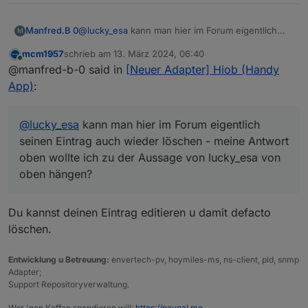
Manfred.B 0
@
lucky_esa
kann man hier im Forum eigentlich
M
seinen Eintrag auch wieder löschen - meine
mcm1957
schrieb am
13. März 2024, 06:40
Antwort oben wollte ich zu der Aussage von
zuletzt editiert von
Online
@manfred-b-0 said in
[Neuer Adapter] Hiob (Handy
lucky_esa von oben hängen?
App)
:
@
lucky_esa
kann man hier im Forum eigentlich
seinen Eintrag auch wieder löschen - meine Antwort
oben wollte ich zu der Aussage von lucky_esa von
oben hängen?
Du kannst deinen Eintrag editieren u damit defacto
löschen.
Entwicklung u Betreuung:
envertech-pv, hoymiles-ms, ns-client, pid, snmp
Adapter;
Support Repositoryverwaltung.
Wer 'nen Kaffee spendieren will:
https://paypal.me