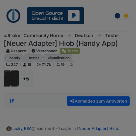
Weiter zum Inhalt
ioBroker Community Home
Deutsch
Tester
[Neuer Adapter] Hiob (Handy App)
Gesperrt
Verschoben
Tester
handy
tester
visualization
227
18
71.7k
19
+5
Anmelden zum Antworten
@manfred-b-0 sagte in
[Neuer Adapter] Hiob
Lucky_ESA
L
(Handy App)
: