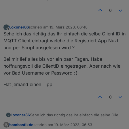
0
Loxoner86
schrieb am
19. März 2023, 06:48
L
zuletzt editiert von
Offline
Sehe ich das richtig das Ihr einfach die selbe Client ID in
MQTT Client eintragt welche die Registriert App Nuzt
und per Script ausgelesen wird ?
Bei mir lief alles bis vor ein paar Tagen. Habe
hoffnungsvoll die ClientID eingetragen. Aber nach wie
vor Bad Username or Password :(
Hat jemand einen Tipp
0
Sehe ich das richtig das Ihr einfach die selbe Client
Loxoner86
L
ID in MQTT Client eintragt welche die Registriert
bombastikde
schrieb am
19. März 2023, 06:53
B
App Nuzt und per Script ausgelesen wird ?
Bei mir lief alles bis vor ein paar Tagen. Habe
zuletzt editiert von
Offline