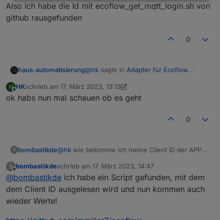
Offline
Also ich habe die Id mit ecoflow_get_mqtt_login.sh von
github rausgefunden
0
@
hk
sagte in
Adapter für Ecoflow
haus-automatisierung
Einbindung
:
HK
schrieb am
17. März 2023, 13:13
H
zuletzt editiert von HK
Offline
ok habs nun mal schauen ob es geht
hast du eine Möglichkeit das in
dein Script einzubauen?
Die Client-ID definierst Du in der MQTT-
0
Instanz selbst.
bombastikde
@
hk
wie bekomme ich meine Client ID der APP
B
heraus?
bombastikde
schrieb am
17. März 2023, 14:47
B
zuletzt editiert von
Offline
@
bombastikde
ich habe ein Script gefunden, mit dem
dem Client ID ausgelesen wird und nun kommen auch
wieder Werte!