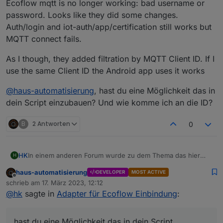
Ecoflow mqtt is no longer working: bad username or
password. Looks like they did some changes.
Auth/login and iot-auth/app/certification still works but
MQTT connect fails.
As I though, they added filtration by MQTT Client ID. If I
use the same Client ID the Android app uses it works
@
haus-automatisierung
, hast du eine Möglichkeit das in
dein Script einzubauen? Und wie komme ich an die ID?
B
2 Antworten
0
In einem anderen Forum wurde zu dem Thema das hier
HK
H
herausgefunden:
haus-automatisierung
DEVELOPER
MOST ACTIVE
Ecoflow mqtt is no longer working: bad username or
Offline
schrieb am
17. März 2023, 12:12
password. Looks like they did some changes. Auth/login
zuletzt editiert von
@
hk
sagte in
Adapter für Ecoflow Einbindung
:
and iot-auth/app/certification still works but MQTT connect
As I though, they added filtration by MQTT Client ID. If I use
fails.
the same Client ID the Android app uses it works
@
haus-automatisierung
, hast du eine Möglichkeit das in
hast du eine Möglichkeit das in dein Script
dein Script einzubauen? Und wie komme ich an die ID?