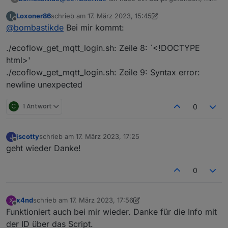
dem dem Client ID ausgelesen wird und nun
Loxoner86
schrieb am
17. März 2023, 15:45
L
kommen auch wieder Werte!
https://github.com/mmiller7/ecoflow-
zuletzt editiert von Loxoner86
Offline
@
bombastikde
Bei mir kommt:
withoutflow/blob/main/cloud-
mqtt/ecoflow_get_mqtt_login.sh
./ecoflow_get_mqtt_login.sh: Zeile 8: `<!DOCTYPE
html>'
./ecoflow_get_mqtt_login.sh: Zeile 9: Syntax error:
newline unexpected
C
1 Antwort
0
jscotty
schrieb am
17. März 2023, 17:25
J
zuletzt editiert von
Offline
geht wieder Danke!
0
x4nd
schrieb am
17. März 2023, 17:56
X
zuletzt editiert von x4nd
Offline
Funktioniert auch bei mir wieder. Danke für die Info mit
der ID über das Script.