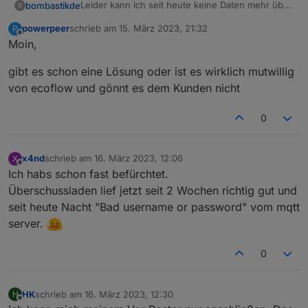
Leider kann ich seit heute keine Daten mehr über
bombastikde
B
MQTT vom Ecoflow Delta 2 abrufen.
powerpeer
schrieb am
15. März 2023, 21:32
P
Meldung im IObroker Protokoll: Client error: ```
zuletzt editiert von
Offline
Moin,
In der APP funktioniert alles - UserID und
Password für MQTT nochmals ausgelesen und
gibt es schon eine Lösung oder ist es wirklich mutwillig
eingetragen. - Keine Änderung
von ecoflow und gönnt es dem Kunden nicht
Hat jemand eine Idee?
0
x4nd
schrieb am
16. März 2023, 12:06
X
zuletzt editiert von
Offline
Ich habs schon fast befürchtet.
Überschussladen lief jetzt seit 2 Wochen richtig gut und
seit heute Nacht "Bad username or password" vom mqtt
server.
0
HK
schrieb am
16. März 2023, 12:30
H
zuletzt editiert von
Offline