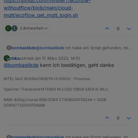
https://github.com/mmiller7/ecoflow-
withoutflow/blob/main/cloud-
mqtt/ecoflow_get_mqtt_login.sh
C
L
2 Antworten
0
@
bombastikde
ich habe ein Script gefunden, mit
bombastikde
B
dem dem Client ID ausgelesen wird und nun
chka
schrieb am
17. März 2023, 14:51
C
kommen auch wieder Werte!
https://github.com/mmiller7/ecoflow-
zuletzt editiert von
Offline
@
bombastikde
kann ich bestätigen, geht danke
withoutflow/blob/main/cloud-
mqtt/ecoflow_get_mqtt_login.sh
INTEL NUC BOXNUC6I3SYH i3-6100U - Proxmox
Speicher: Transcend MTS800 M.2 SSD 128GB SATA III, MLC
RAM: 40Gig Crucial 8GB DDR4 CT2K8G4SFS824A + 32GB
DDR4CT32G4SFD8266
0
@
bombastikde
ich habe ein Script gefunden, mit
bombastikde
B