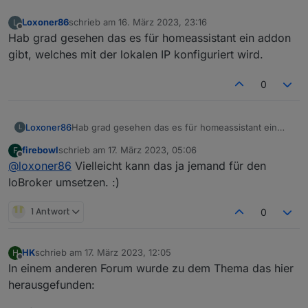
Loxoner86
schrieb am
16. März 2023, 23:16
L
zuletzt editiert von
Offline
Hab grad gesehen das es für homeassistant ein addon
gibt, welches mit der lokalen IP konfiguriert wird.
0
Loxoner86
Hab grad gesehen das es für homeassistant ein
L
addon gibt, welches mit der lokalen IP konfiguriert
firebowl
schrieb am
17. März 2023, 05:06
F
wird.
zuletzt editiert von
Offline
@
loxoner86
Vielleicht kann das ja jemand für den
IoBroker umsetzen. :)
1 Antwort
0
HK
schrieb am
17. März 2023, 12:05
H
zuletzt editiert von
Offline
In einem anderen Forum wurde zu dem Thema das hier
herausgefunden: