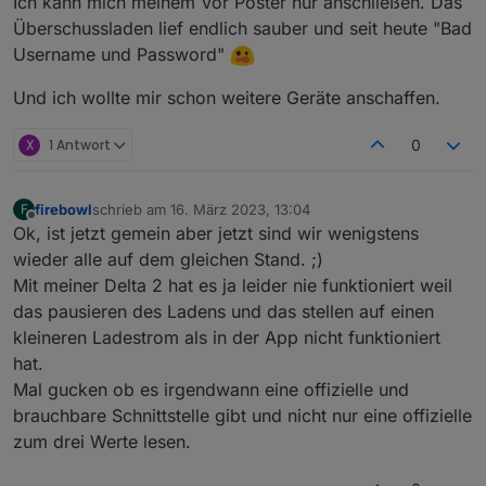
Ich kann mich meinem Vor Poster nur anschließen. Das
Überschussladen lief endlich sauber und seit heute "Bad
Username und Password"
Und ich wollte mir schon weitere Geräte anschaffen.
X
1 Antwort
0
firebowl
schrieb am
16. März 2023, 13:04
F
zuletzt editiert von
Offline
Ok, ist jetzt gemein aber jetzt sind wir wenigstens
wieder alle auf dem gleichen Stand. ;)
Mit meiner Delta 2 hat es ja leider nie funktioniert weil
das pausieren des Ladens und das stellen auf einen
kleineren Ladestrom als in der App nicht funktioniert
hat.
Mal gucken ob es irgendwann eine offizielle und
brauchbare Schnittstelle gibt und nicht nur eine offizielle
zum drei Werte lesen.