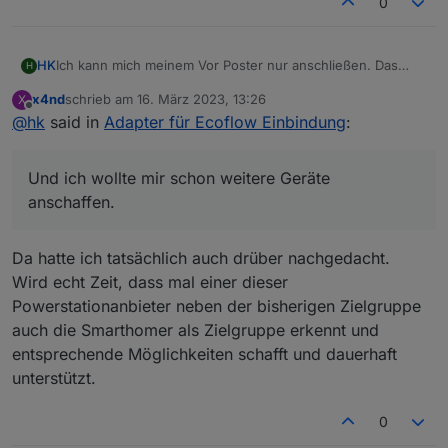
0
Ich kann mich meinem Vor Poster nur anschließen. Das
HK
H
Überschussladen lief endlich sauber und seit heute "Bad
x4nd
schrieb am
16. März 2023, 13:26
X
Username und Password"
Und ich wollte mir schon weitere Geräte anschaffen.
zuletzt editiert von
Offline
@
hk
said in
Adapter für Ecoflow Einbindung
:
Und ich wollte mir schon weitere Geräte
anschaffen.
Da hatte ich tatsächlich auch drüber nachgedacht.
Wird echt Zeit, dass mal einer dieser
Powerstationanbieter neben der bisherigen Zielgruppe
auch die Smarthomer als Zielgruppe erkennt und
entsprechende Möglichkeiten schafft und dauerhaft
unterstützt.
0