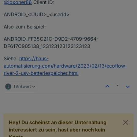
@
loxoner86
Client ID:
hoffnungsvoll die ClientID eingetragen. Aber nach
wie vor Bad Username or Password :(
Hat jemand einen Tipp
ANDROID_<UUID>_<userId>
Also zum Beispiel:
ANDROID_FF35C21C-D9D2-4709-9664-
DF617C905138_123123123123123123
Siehe:
https://haus-
automatisierung.com/hardware/2023/02/13/ecoflow-
river-2-usv-batteriespeicher.html
L
1 Antwort
1
Hey! Du scheinst an dieser Unterhaltung
interessiert zu sein, hast aber noch kein