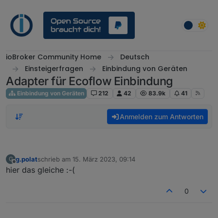
Weiter zum Inhalt
ioBroker Community Home
Deutsch
Einsteigerfragen
Einbindung von Geräten
Adapter für Ecoflow Einbindung
Einbindung von Geräten
212
42
83.9k
41
Anmelden zum Antworten
g.polat
schrieb am
15. März 2023, 09:14
G
zuletzt editiert von
Offline
hier das gleiche :-(
0