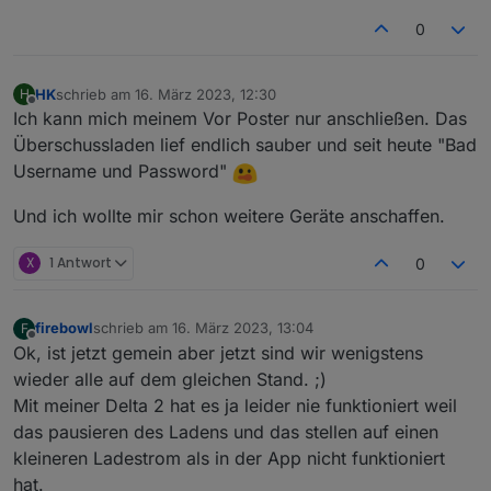
0
HK
schrieb am
16. März 2023, 12:30
H
zuletzt editiert von
Offline
Ich kann mich meinem Vor Poster nur anschließen. Das
Überschussladen lief endlich sauber und seit heute "Bad
Username und Password"
Und ich wollte mir schon weitere Geräte anschaffen.
X
1 Antwort
0
firebowl
schrieb am
16. März 2023, 13:04
F
zuletzt editiert von
Offline
Ok, ist jetzt gemein aber jetzt sind wir wenigstens
wieder alle auf dem gleichen Stand. ;)
Mit meiner Delta 2 hat es ja leider nie funktioniert weil
das pausieren des Ladens und das stellen auf einen
kleineren Ladestrom als in der App nicht funktioniert
hat.