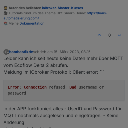
🧑‍🎓 Autor des beliebten
ioBroker-Master-Kurses
🎥 Tutorials rund um das Thema DIY-Smart-Home:
https://haus-
automatisierung.com/
📚 Meine
Dokumentation
0
bombastikde
schrieb am
15. März 2023, 08:15
B
zuletzt editiert von
Offline
Leider kann ich seit heute keine Daten mehr über MQTT
vom Ecoflow Delta 2 abrufen.
Meldung im IObroker Protokoll: Client error: ```
Error
:
Connection
refused
:
Bad
username or
password
In der APP funktioniert alles - UserID und Password für
MQTT nochmals ausgelesen und eingetragen. - Keine
Änderung