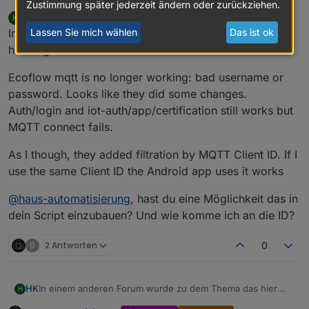
Zustimmung später jederzeit ändern oder zurückziehen.
HK
schrieb am
17. März 2023, 12:05
H
zuletzt editiert von
Offline
In einem anderen Forum wurde zu dem Thema das hier
Lassen Sie mich wählen
Das ist ok
herausgefunden:
Ecoflow mqtt is no longer working: bad username or
password. Looks like they did some changes.
Auth/login and iot-auth/app/certification still works but
MQTT connect fails.
As I though, they added filtration by MQTT Client ID. If I
use the same Client ID the Android app uses it works
@
haus-automatisierung
, hast du eine Möglichkeit das in
dein Script einzubauen? Und wie komme ich an die ID?
B
2 Antworten
0
In einem anderen Forum wurde zu dem Thema das hier
HK
H
herausgefunden: