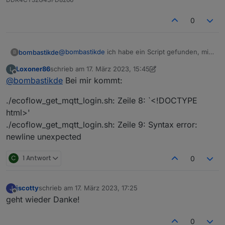
0
@
bombastikde
ich habe ein Script gefunden, mit
bombastikde
B
dem dem Client ID ausgelesen wird und nun
Loxoner86
schrieb am
17. März 2023, 15:45
L
kommen auch wieder Werte!
https://github.com/mmiller7/ecoflow-
zuletzt editiert von Loxoner86
Offline
@
bombastikde
Bei mir kommt:
withoutflow/blob/main/cloud-
mqtt/ecoflow_get_mqtt_login.sh
./ecoflow_get_mqtt_login.sh: Zeile 8: `<!DOCTYPE
html>'
./ecoflow_get_mqtt_login.sh: Zeile 9: Syntax error:
newline unexpected
C
1 Antwort
0
jscotty
schrieb am
17. März 2023, 17:25
J
zuletzt editiert von
Offline
geht wieder Danke!
0