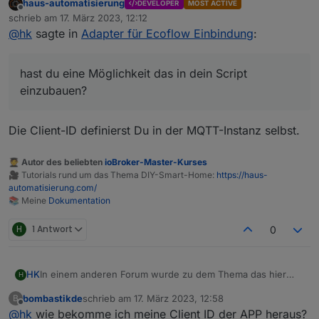
haus-automatisierung
DEVELOPER
MOST ACTIVE
Ecoflow mqtt is no longer working: bad username or
Offline
schrieb am
17. März 2023, 12:12
password. Looks like they did some changes. Auth/login
zuletzt editiert von
@
hk
sagte in
Adapter für Ecoflow Einbindung
:
and iot-auth/app/certification still works but MQTT connect
As I though, they added filtration by MQTT Client ID. If I use
fails.
the same Client ID the Android app uses it works
@
haus-automatisierung
, hast du eine Möglichkeit das in
hast du eine Möglichkeit das in dein Script
dein Script einzubauen? Und wie komme ich an die ID?
einzubauen?
Die Client-ID definierst Du in der MQTT-Instanz selbst.
🧑‍🎓 Autor des beliebten
ioBroker-Master-Kurses
🎥 Tutorials rund um das Thema DIY-Smart-Home:
https://haus-
automatisierung.com/
📚 Meine
Dokumentation
H
1 Antwort
0
In einem anderen Forum wurde zu dem Thema das hier
HK
H
herausgefunden:
bombastikde
schrieb am
17. März 2023, 12:58
B
Ecoflow mqtt is no longer working: bad username or
zuletzt editiert von
Offline
@
hk
wie bekomme ich meine Client ID der APP heraus?
password. Looks like they did some changes. Auth/login