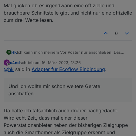
Mal gucken ob es irgendwann eine offizielle und
brauchbare Schnittstelle gibt und nicht nur eine offizielle
zum drei Werte lesen.
0
Ich kann mich meinem Vor Poster nur anschließen. Das
HK
H
Überschussladen lief endlich sauber und seit heute "Bad
x4nd
schrieb am
16. März 2023, 13:26
X
Username und Password"
Und ich wollte mir schon weitere Geräte anschaffen.
zuletzt editiert von
Offline
@
hk
said in
Adapter für Ecoflow Einbindung
:
Und ich wollte mir schon weitere Geräte
anschaffen.
Da hatte ich tatsächlich auch drüber nachgedacht.
Wird echt Zeit, dass mal einer dieser
Powerstationanbieter neben der bisherigen Zielgruppe
auch die Smarthomer als Zielgruppe erkennt und