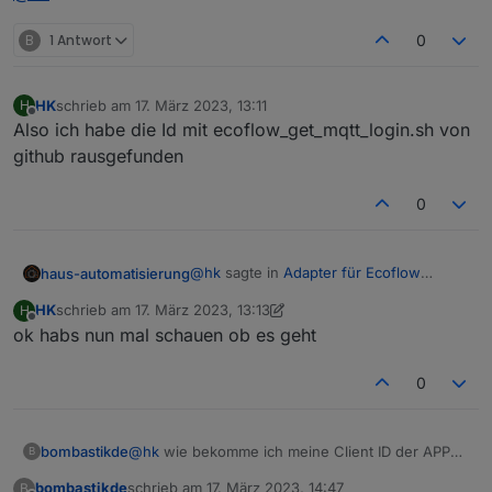
and iot-auth/app/certification still works but MQTT connect
As I though, they added filtration by MQTT Client ID. If I use
fails.
the same Client ID the Android app uses it works
B
1 Antwort
0
@
haus-automatisierung
, hast du eine Möglichkeit das in
dein Script einzubauen? Und wie komme ich an die ID?
HK
schrieb am
17. März 2023, 13:11
H
zuletzt editiert von
Offline
Also ich habe die Id mit ecoflow_get_mqtt_login.sh von
github rausgefunden
0
@
hk
sagte in
Adapter für Ecoflow
haus-automatisierung
Einbindung
:
HK
schrieb am
17. März 2023, 13:13
H
zuletzt editiert von HK
Offline
ok habs nun mal schauen ob es geht
hast du eine Möglichkeit das in
dein Script einzubauen?
Die Client-ID definierst Du in der MQTT-
0
Instanz selbst.
bombastikde
@
hk
wie bekomme ich meine Client ID der APP
B
heraus?
bombastikde
schrieb am
17. März 2023, 14:47
B