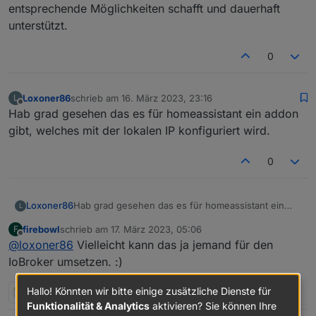
entsprechende Möglichkeiten schafft und dauerhaft
unterstützt.
0
Loxoner86
schrieb am
16. März 2023, 23:16
L
zuletzt editiert von
Offline
Hab grad gesehen das es für homeassistant ein addon
gibt, welches mit der lokalen IP konfiguriert wird.
0
Loxoner86
Hab grad gesehen das es für homeassistant ein
L
addon gibt, welches mit der lokalen IP konfiguriert
firebowl
schrieb am
17. März 2023, 05:06
F
wird.
zuletzt editiert von
Offline
@
loxoner86
Vielleicht kann das ja jemand für den
IoBroker umsetzen. :)
Hallo! Könnten wir bitte einige zusätzliche Dienste für
1 Antwort
0
Funktionalität & Analytics
aktivieren? Sie können Ihre