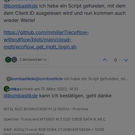
zuletzt editiert von
Offline
@
bombastikde
ich habe ein Script gefunden, mit dem
dem Client ID ausgelesen wird und nun kommen auch
wieder Werte!
https://github.com/mmiller7/ecoflow-
withoutflow/blob/main/cloud-
mqtt/ecoflow_get_mqtt_login.sh
C
L
2 Antworten
0
@
bombastikde
ich habe ein Script gefunden, mit
bombastikde
B
dem dem Client ID ausgelesen wird und nun
chka
schrieb am
17. März 2023, 14:51
C
kommen auch wieder Werte!
https://github.com/mmiller7/ecoflow-
zuletzt editiert von
Offline
@
bombastikde
kann ich bestätigen, geht danke
withoutflow/blob/main/cloud-
mqtt/ecoflow_get_mqtt_login.sh
INTEL NUC BOXNUC6I3SYH i3-6100U - Proxmox
Speicher: Transcend MTS800 M.2 SSD 128GB SATA III, MLC
RAM: 40Gig Crucial 8GB DDR4 CT2K8G4SFS824A + 32GB
DDR4CT32G4SFD8266