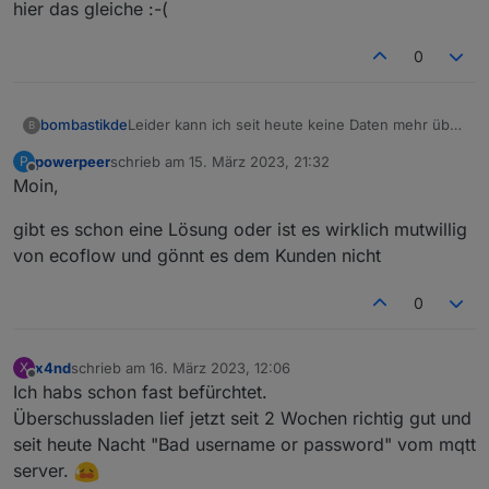
hier das gleiche :-(
0
Leider kann ich seit heute keine Daten mehr über
bombastikde
B
MQTT vom Ecoflow Delta 2 abrufen.
powerpeer
schrieb am
15. März 2023, 21:32
P
Meldung im IObroker Protokoll: Client error: ```
zuletzt editiert von
Offline
Moin,
In der APP funktioniert alles - UserID und
Password für MQTT nochmals ausgelesen und
gibt es schon eine Lösung oder ist es wirklich mutwillig
eingetragen. - Keine Änderung
von ecoflow und gönnt es dem Kunden nicht
Hat jemand eine Idee?
0
x4nd
schrieb am
16. März 2023, 12:06
X
zuletzt editiert von
Offline
Ich habs schon fast befürchtet.
Überschussladen lief jetzt seit 2 Wochen richtig gut und
seit heute Nacht "Bad username or password" vom mqtt
server.