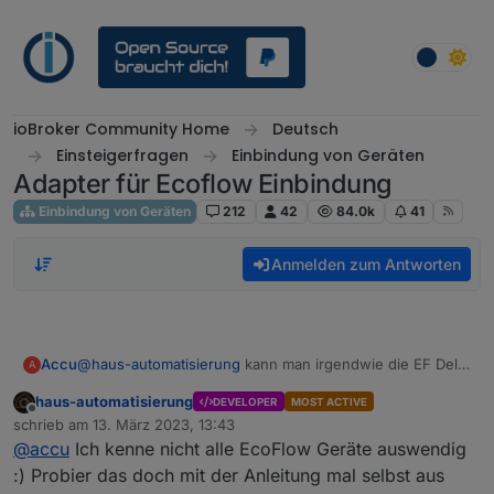
Weiter zum Inhalt
ioBroker Community Home
Deutsch
Einsteigerfragen
Einbindung von Geräten
Adapter für Ecoflow Einbindung
Einbindung von Geräten
212
42
84.0k
41
Anmelden zum Antworten
Accu
@
haus-automatisierung
kann man irgendwie die EF Delta
A
Pro mit dem ioBroker steuern?
haus-automatisierung
DEVELOPER
MOST ACTIVE
Ich würde gerne die Leistung eines PV Panels -
Offline
schrieb am
13. März 2023, 13:43
gemessen durch ein Shelly Plus 1 PM - und wenn dieser
zuletzt editiert von
@
accu
Ich kenne nicht alle EcoFlow Geräte auswendig
mehr Leistung bekommt, die AC Ladung der Delta Pro
erhöhen.
:) Probier das doch mit der Anleitung mal selbst aus
Geht sowas?