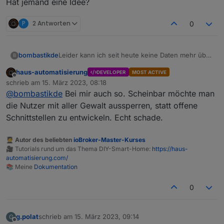
Hat jemand eine Idee?
P
2 Antworten
0
Leider kann ich seit heute keine Daten mehr über
bombastikde
B
MQTT vom Ecoflow Delta 2 abrufen.
haus-automatisierung
DEVELOPER
MOST ACTIVE
Meldung im IObroker Protokoll: Client error: ```
Offline
schrieb am
15. März 2023, 08:18
zuletzt editiert von
In der APP funktioniert alles - UserID und
@
bombastikde
Bei mir auch so. Scheinbar möchte man
Password für MQTT nochmals ausgelesen und
die Nutzer mit aller Gewalt aussperren, statt offene
eingetragen. - Keine Änderung
Schnittstellen zu entwickeln. Echt schade.
Hat jemand eine Idee?
🧑‍🎓 Autor des beliebten
ioBroker-Master-Kurses
🎥 Tutorials rund um das Thema DIY-Smart-Home:
https://haus-
automatisierung.com/
📚 Meine
Dokumentation
0
g.polat
schrieb am
15. März 2023, 09:14
G
zuletzt editiert von
Offline