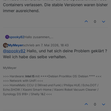
Containers verlassen. Die stable Versionen waren bisher
immer ausreichend.
0
spooky82
Hallo zusammen,
S
Leider komme ich mit dem neuen Adapter nicht
MyMeyer
schrieb am
7. Mai 2026, 18:43
M
zurecht, denn meine Location wird nicht gefunden.
zuletzt editiert von
Offline
@
spooky82
Hallo, und hat sich deine Problem geklärt ?
Was mache ich falsch?
Weil ich habe das selbe verhalten.
MyMeyer
>>> Hardware:
Intel I5
mit ****Debian ProxMox OS: Debian **** <<<
>>> Network with UniFi <<<
>>> HomeMatic CCU-2 (Wired und Funk) / Philips HUE / Echo.DOT /
Echo.SHOW / Xiaomi Smart-Home / Xiaomi Robot Vacuum Cleaner /
Synology DS 918+ / Shelly 1&2 <<<
0