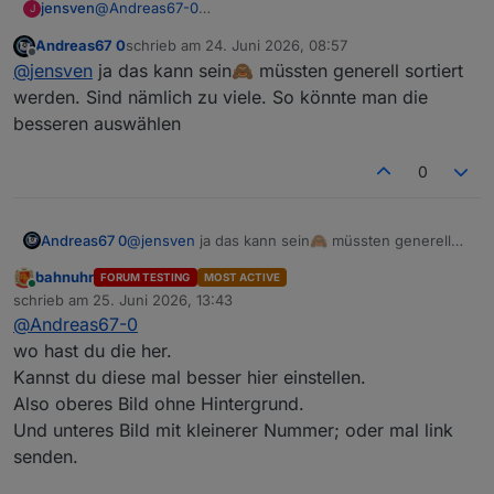
jensven
@
Andreas67-0
J
coole Sache, aber sind "Nebel" und "Dichter Nebel"
Andreas67 0
schrieb am
24. Juni 2026, 08:57
vertauscht? Bei dichter nebel kann man im hintergrund
zuletzt editiert von
Offline
@
jensven
ja das kann sein🙈 müssten generell sortiert
die Bäume noch sehen
werden. Sind nämlich zu viele. So könnte man die
besseren auswählen
0
Andreas67 0
@
jensven
ja das kann sein🙈 müssten generell
sortiert werden. Sind nämlich zu viele. So könnte
bahnuhr
FORUM TESTING
MOST ACTIVE
man die besseren auswählen
Online
schrieb am
25. Juni 2026, 13:43
zuletzt editiert von
@
Andreas67-0
wo hast du die her.
Kannst du diese mal besser hier einstellen.
Also oberes Bild ohne Hintergrund.
Hab leider aktuell nicht die Zeit dafür.
Und unteres Bild mit kleinerer Nummer; oder mal link
01 Klarer Himmel mit strahlender Sonne 02 Hohe
Schleierwolken mit sichtbarer Sonne 03
senden.
Aufgelockerte Bewölkung mit Sonne 04 Teilweise
bewölkt mit Sonne 05 Komplett bedeckt 06