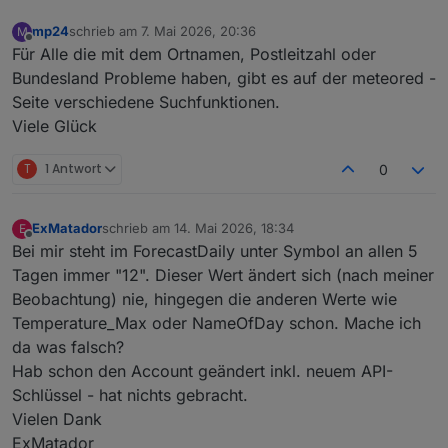
mp24
schrieb am
7. Mai 2026, 20:36
M
zuletzt editiert von
Offline
Für Alle die mit dem Ortnamen, Postleitzahl oder
Bundesland Probleme haben, gibt es auf der meteored -
Seite verschiedene Suchfunktionen.
Viele Glück
T
1 Antwort
0
ExMatador
schrieb am
14. Mai 2026, 18:34
E
zuletzt editiert von
Offline
Bei mir steht im ForecastDaily unter Symbol an allen 5
Tagen immer "12". Dieser Wert ändert sich (nach meiner
Beobachtung) nie, hingegen die anderen Werte wie
Temperature_Max oder NameOfDay schon. Mache ich
da was falsch?
Hab schon den Account geändert inkl. neuem API-
Schlüssel - hat nichts gebracht.
Vielen Dank
ExMatador