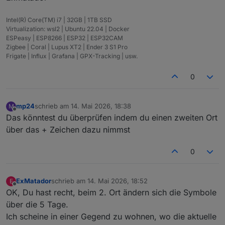
Intel(R) Core(TM) i7 | 32GB | 1TB SSD
Virtualization: wsl2 | Ubuntu 22.04 | Docker
ESPeasy | ESP8266 | ESP32 | ESP32CAM
Zigbee | Coral | Lupus XT2 | Ender 3 S1 Pro
Frigate | Influx | Grafana | GPX-Tracking | usw.
0
mp24
schrieb am
14. Mai 2026, 18:38
M
zuletzt editiert von
Offline
Das könntest du überprüfen indem du einen zweiten Ort
über das + Zeichen dazu nimmst
0
ExMatador
schrieb am
14. Mai 2026, 18:52
E
zuletzt editiert von
Offline
OK, Du hast recht, beim 2. Ort ändern sich die Symbole
über die 5 Tage.
Ich scheine in einer Gegend zu wohnen, wo die aktuelle