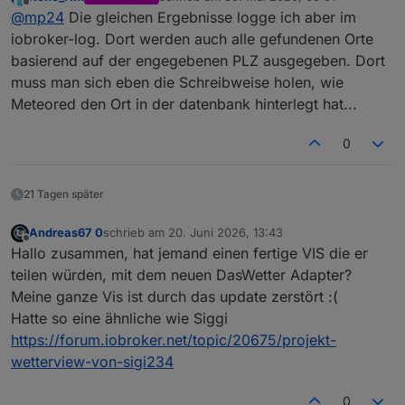
Viel Erfolg
zuletzt editiert von
Offline
@
mp24
Die gleichen Ergebnisse logge ich aber im
Api-Key einkopieren
PLZ eingeben
iobroker-log. Dort werden auch alle gefundenen Orte
und Execute drücken
basierend auf der engegebenen PLZ ausgegeben. Dort
muss man sich eben die Schreibweise holen, wie
Meteored den Ort in der datenbank hinterlegt hat...
0
21 Tagen später
Andreas67 0
schrieb am
20. Juni 2026, 13:43
zuletzt editiert von
Offline
Hallo zusammen, hat jemand einen fertige VIS die er
teilen würden, mit dem neuen DasWetter Adapter?
Meine ganze Vis ist durch das update zerstört :(
Hatte so eine ähnliche wie Siggi
https://forum.iobroker.net/topic/20675/projekt-
wetterview-von-sigi234
0