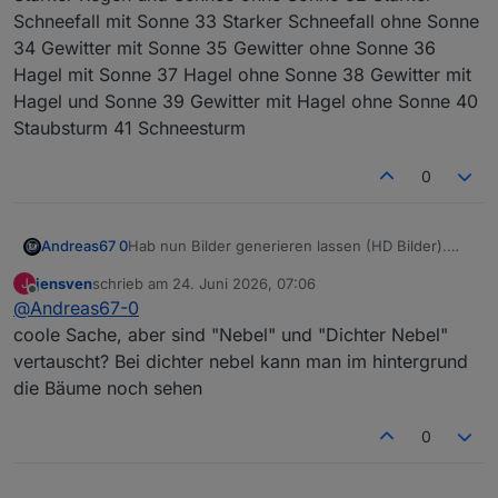
Schneefall mit Sonne 33 Starker Schneefall ohne Sonne
34 Gewitter mit Sonne 35 Gewitter ohne Sonne 36
Hagel mit Sonne 37 Hagel ohne Sonne 38 Gewitter mit
Hagel und Sonne 39 Gewitter mit Hagel ohne Sonne 40
Staubsturm 41 Schneesturm
0
Andreas67 0
Hab nun Bilder generieren lassen (HD Bilder).
Falls jemand Lust (viel Zeit ;) ) hat kann man
jensven
schrieb am
24. Juni 2026, 07:06
J
daraus sicher schöne einzelne HD Bilder
zuletzt editiert von
Offline
@
Andreas67-0
erstellen. Dann ist das Set mit 41 Bilder voll
coole Sache, aber sind "Nebel" und "Dichter Nebel"
vertauscht? Bei dichter nebel kann man im hintergrund
die Bäume noch sehen
0