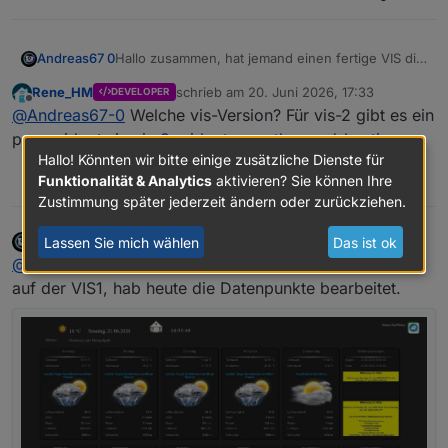
Andreas67 0
Hallo zusammen, hat jemand einen fertige VIS die
er teilen würden, mit dem neuen DasWetter
Rene_HM
schrieb am
20. Juni 2026, 17:33
DEVELOPER
Adapter?
zuletzt editiert von
Offline
@
Andreas67-0
Welche vis-Version? Für vis-2 gibt es ein
Meine ganze Vis ist durch das update zerstört :(
Hatte so eine ähnliche wie Siggi
paar widgets in
vis-2-widgets-weather-and-heating
https://forum.iobroker.net/topic/20675/projekt-
Hallo! Könnten wir bitte einige zusätzliche Dienste für
wetterview-von-sigi234
Funktionalität & Analytics
aktivieren? Sie können Ihre
0
Zustimmung später jederzeit ändern oder zurückziehen.
Andreas67 0
schrieb am
21. Juni 2026, 15:48
Lassen Sie mich wählen
Das ist ok
zuletzt editiert von
Offline
@
rene_hm
Danke für die Info, mein System läuft noch
auf der VIS1, hab heute die Datenpunkte bearbeitet.