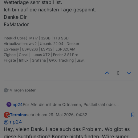
Wetterlage sehr stabil ist.
Ich bin auf die nächsten Tage gespannt.
Danke Dir
ExMatador
Intel(R) Core(TM) i7 | 32GB | 1TB SSD
Virtualization: wsl2 | Ubuntu 22.04 | Docker
ESPeasy | ESP8266 | ESP32 | ESP32CAM
Zigbee | Coral | Lupus XT2 | Ender 3 S1 Pro
Frigate | Influx | Grafana | GPX-Tracking | usw.
0
14 Tagen später
mp24
Für Alle die mit dem Ortnamen, Postleitzahl oder
M
Bundesland Probleme haben, gibt es auf der meteored -
Termina
schrieb am
29. Mai 2026, 04:32
T
Seite verschiedene Suchfunktionen.
zuletzt editiert von
Offline
@
mp24
Viele Glück
Hey, vielen Dank. Habe auch das Problem. Wo gibt es
diese Suchfunktion? Konnte nichts finden. Wäre super,