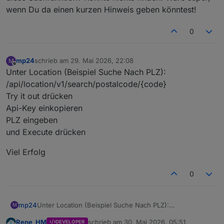
wenn Du da einen kurzen Hinweis geben könntest!
0
mp24
schrieb am
29. Mai 2026, 22:08
M
zuletzt editiert von
Offline
Unter Location (Beispiel Suche Nach PLZ):
/api/location/v1/search/postalcode/{code}
Try it out drücken
Api-Key einkopieren
PLZ eingeben
und Execute drücken
Viel Erfolg
0
Unter Location (Beispiel Suche Nach PLZ):
mp24
M
/api/location/v1/search/postalcode/{code}
Rene_HM
schrieb am
30. Mai 2026, 05:51
DEVELOPER
Try it out drücken