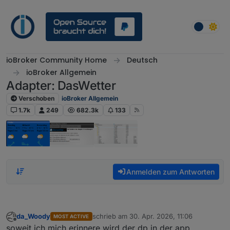
Weiter zum Inhalt
ioBroker Community Home
Deutsch
ioBroker Allgemein
Adapter: DasWetter
Verschoben
ioBroker Allgemein
1.7k
249
682.3k
133
Anmelden zum Antworten
da_Woody
schrieb am
30. Apr. 2026, 11:06
MOST ACTIVE
zuletzt editiert von
Offline
soweit ich mich erinnere wird der dp in der app