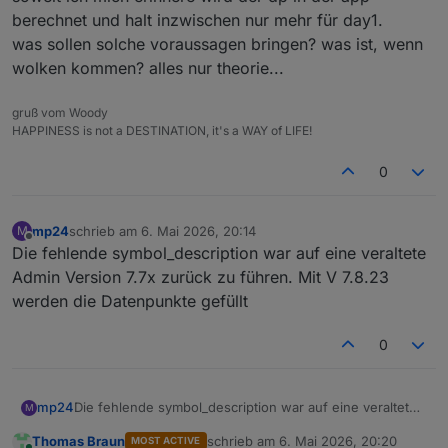
berechnet und halt inzwischen nur mehr für day1.
was sollen solche voraussagen bringen? was ist, wenn
wolken kommen? alles nur theorie...
gruß vom Woody
HAPPINESS is not a DESTINATION, it's a WAY of LIFE!
0
mp24
schrieb am
6. Mai 2026, 20:14
M
zuletzt editiert von
Offline
Die fehlende symbol_description war auf eine veraltete
Admin Version 7.7x zurück zu führen. Mit V 7.8.23
werden die Datenpunkte gefüllt
0
mp24
Die fehlende symbol_description war auf eine veraltete
M
Admin Version 7.7x zurück zu führen. Mit V 7.8.23
Thomas Braun
schrieb am
6. Mai 2026, 20:20
MOST ACTIVE
werden die Datenpunkte gefüllt