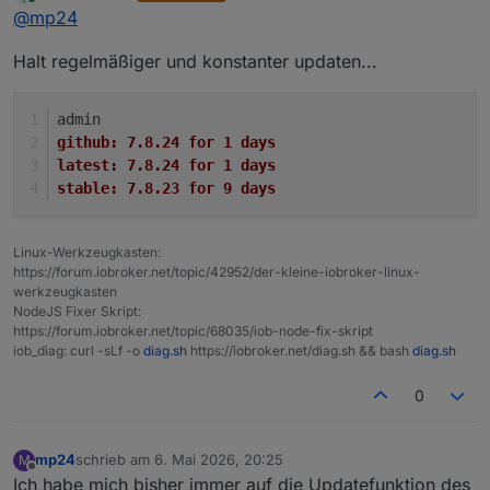
zuletzt editiert von
Online
@
mp24
Halt regelmäßiger und konstanter updaten...
admin
github:	7.8.24 for 1 days
latest:	7.8.24 for 1 days
stable:	7.8.23 for 9 days
Linux-Werkzeugkasten:
https://forum.iobroker.net/topic/42952/der-kleine-iobroker-linux-
werkzeugkasten
NodeJS Fixer Skript:
https://forum.iobroker.net/topic/68035/iob-node-fix-skript
iob_diag: curl -sLf -o
diag.sh
https://iobroker.net/diag.sh && bash
diag.sh
0
mp24
schrieb am
6. Mai 2026, 20:25
M
zuletzt editiert von
Offline
Ich habe mich bisher immer auf die Updatefunktion des